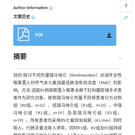
Author information
+
文章历史
+
PDF
摘要
目的:探讨不同剂量瑞马唑仑（Remimazolam）对成年女性
喉罩置入时呼气末七氟烷最低肺泡有效浓度（MAC）的影
响。方法:选取83例择期置入喉罩全麻下妇科腹腔镜手术患
者作为研究对象，按照瑞马唑仑剂量不同将患者分为对照
组（R0组，n=22）、低瑞马唑仑组（R1组，n=23）、中瑞
马唑仑组（R2组，n=19）及高瑞马唑仑组（R3组，
n=19）。所有患者均采用8%七氟烷和纯氧（6 L/min）同时
吸入，行肺活量法吸入诱导，同时R1组、R2组及R3组持续
-1
-1