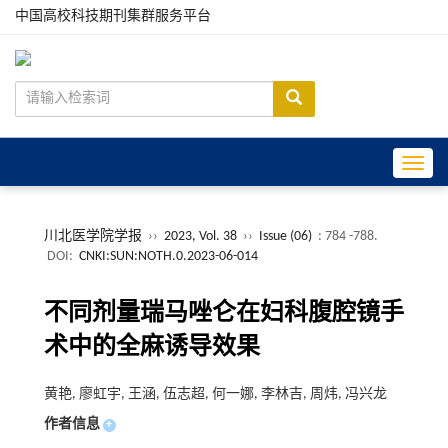
中国高校科技期刊集群服务平台
Toggle
川北医学院学报
››
2023, Vol. 38
››
Issue (06)
: 784 -788.
DOI:
CNKI:SUN:NOTH.0.2023-06-014
不同剂量瑞马唑仑在妇科腹腔镜手
术中的全麻诱导效果
黄艳, 廖虹宇, 王涵, 伍志超, 何一娜, 李林吉, 周炜, 冯兴龙
作者信息
+