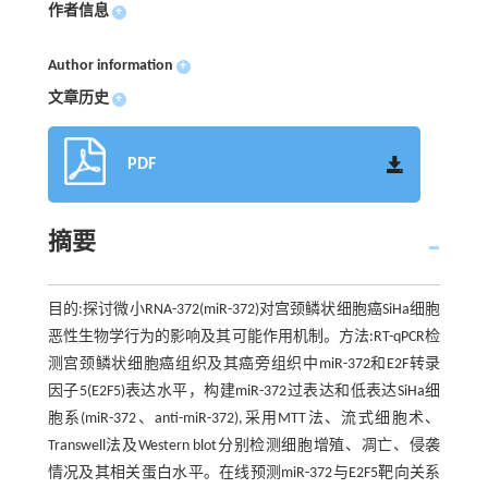
作者信息
+
Author information
+
文章历史
+
PDF
摘要
目的:探讨微小RNA-372(miR-372)对宫颈鳞状细胞癌SiHa细胞
恶性生物学行为的影响及其可能作用机制。方法:RT-qPCR检
测宫颈鳞状细胞癌组织及其癌旁组织中miR-372和E2F转录
因子5(E2F5)表达水平，构建miR-372过表达和低表达SiHa细
胞系(miR-372、anti-miR-372),采用MTT法、流式细胞术、
Transwell法及Western blot分别检测细胞增殖、凋亡、侵袭
情况及其相关蛋白水平。在线预测miR-372与E2F5靶向关系