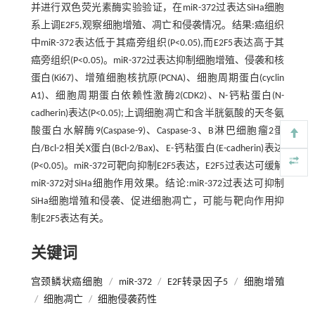
并进行双色荧光素酶实验验证，在miR-372过表达SiHa细胞
系上调E2F5,观察细胞增殖、凋亡和侵袭情况。结果:癌组织
中miR-372表达低于其癌旁组织(P<0.05),而E2F5表达高于其
癌旁组织(P<0.05)。miR-372过表达抑制细胞增殖、侵袭和核
蛋白(Ki67)、增殖细胞核抗原(PCNA)、细胞周期蛋白(cyclin
A1)、细胞周期蛋白依赖性激酶2(CDK2)、N-钙粘蛋白(N-
cadherin)表达(P<0.05);上调细胞凋亡和含半胱氨酸的天冬氨
酸蛋白水解酶9(Caspase-9)、Caspase-3、B淋巴细胞瘤2蛋
白/Bcl-2相关X蛋白(Bcl-2/Bax)、E-钙粘蛋白(E-cadherin)表达
(P<0.05)。miR-372可靶向抑制E2F5表达，E2F5过表达可缓解
miR-372对SiHa细胞作用效果。结论:miR-372过表达可抑制
SiHa细胞增殖和侵袭、促进细胞凋亡，可能与靶向作用抑
制E2F5表达有关。
关键词
宫颈鳞状癌细胞
/
miR-372
/
E2F转录因子5
/
细胞增殖
/
细胞凋亡
/
细胞侵袭药性