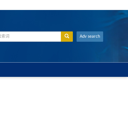
Adv search