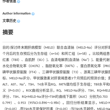
作者信息
+
Author information
+
文章历史
+
摘要
目的:探讨终末期肝病模型（MELD）联合血清钠（MELD-Na）评分
个月后的生存预后分为生存组（n=54）和死亡组（n=58）。比较两组患
+
红素（TBil）、血肌酐（SCr）]、血清电解质[血清钠（Na
）]、能量代谢
水化合物氧化率（CHO%）、脂肪氧化率（FAT%）、蛋白质氧化率（PR
碘甲状腺原氨酸（FT4）、三碘甲状腺原氨酸（T3）、游离三碘甲状腺原氨
标、MELD-Na评分、甲状腺激素对肝衰竭患者3个月预后的预测价值；多
+
ALT、AST、Na
、TSH、T4水平及RQ、FAT%值均低于生存组；TBil水平和
义（P<0.05）。ROC曲线分析显示，RQ、MELD-Na评分、TSH、RQ+ME
评分、TSH、RQ+MELD-Na评分+TSH的曲线下面积（AUC）分别为0.703（95%CI:0
0.799）、0.953（95%CI:0.896～0.984）。回归分析结果显示，
（P<0.05）,而TSH水平是保护因素（P<0.05）;当TSH水平越低，ME