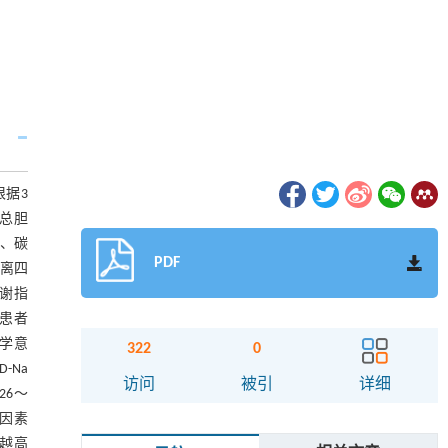
根据3
、总胆
）、碳
PDF
游离四
代谢指
组患者
计学意
322
0
-Na
访问
被引
详细
626～
险因素
险越高