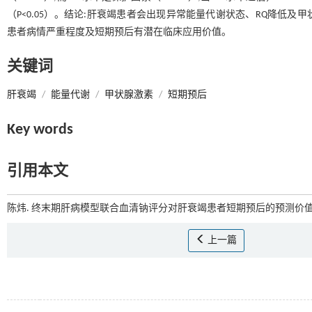
（P<0.05）。结论:肝衰竭患者会出现异常能量代谢状态、RQ降低及甲状腺激
患者病情严重程度及短期预后有潜在临床应用价值。
关键词
肝衰竭
/
能量代谢
/
甲状腺激素
/
短期预后
Key words
引用本文
陈炜. 终末期肝病模型联合血清钠评分对肝衰竭患者短期预后的预测价值[J
上一篇