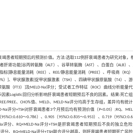
对肝衰竭患者短期预后的预测价值。方法:选取112例肝衰竭患者为研究对象，
者肝肾功能[谷丙转氨酶（ALT）、谷草转氨酶（AST）、白蛋白（ALB）
指标[静息能量消耗（REE）、REE/静息能量消耗（PREE）、呼吸商（RQ
O%）]、甲状腺激素[促甲状腺激素（TSH）、四碘甲状腺原氨酸（T4）、
酸（FT3）]及MELD-Na评分；受试者工作特征（ROC）曲线分析能量
因素Logistic回归分析影响肝衰竭患者短期预后不良的因素。结果:死亡
REE/PREE、CHO%值、MELD、MELD-Na评分均高于生存组，差异均有统
LD-Na评分+TSH对肝衰竭患者3个月预后均有预测价值（P<0.05）;RQ、MELD
.610～0.786）、0.905（95%CI:0.835～0.953）、0.719（95%CI:0.
MELD-Na评分、RQ+MELD-Na评分+TSH是肝衰竭患者短期预后不良的独立危
LD-Na评分、RQ+MELD-Na评分+TSH联合评分越高，则肝衰竭患者短期死亡风