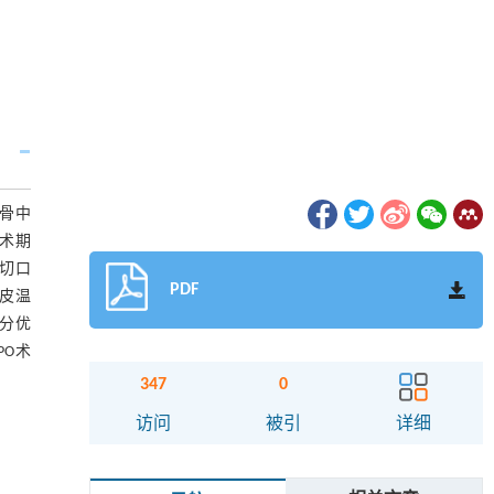
胫骨中
手术期
、切口
PDF
、皮温
评分优
PO术
347
0
访问
被引
详细