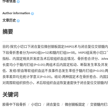
作者信息
+
Author information
+
文章历史
+
摘要
目的:探究小切口下闭合复位微创钢板固定(MIPO)术与闭合复位交锁髓
下段骨折患者分为MIPO组(n=52)和髓内钉组(n=58)。MIPO组
指标、内固定相关并发症及术后软组织血运情况、骨折愈合评分、Johner-W
长度均小于髓内钉组(P<0.05);两组术后内固定松动、断裂发生率及并发
低、发绀/瘀血等软组织血运不良事件总发生率低于髓内钉组(P<0.05);两
良率差异均无统计学意义(P>0.05)。结论:两种固定术在骨折愈合、
对周围软组织损伤小，术后软组织血运恢复速度快于闭合复位交锁髓内
关键词
胫骨中下段骨折
/
小切口
/
闭合复位
/
微创钢板固定
/
交锁髓内钉