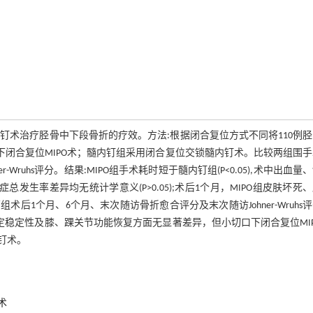
内钉术治疗胫骨中下段骨折的疗效。方法:根据闭合复位方式不同将110例
采用小切口下闭合复位MIPO术；髓内钉组采用闭合复位交锁髓内钉术。比较两组围
ruhs评分。结果:MIPO组手术耗时短于髓内钉组(P<0.05),术中出血量
症总发生率差异均无统计学意义(P>0.05);术后1个月，MIPO组皮肤坏死
组术后1个月、6个月、末次随访骨折愈合评分及末次随访Johner-Wruhs
内固定稳定性及膝、踝关节功能恢复方面无显著差异，但小切口下闭合复位MI
钉术。
术