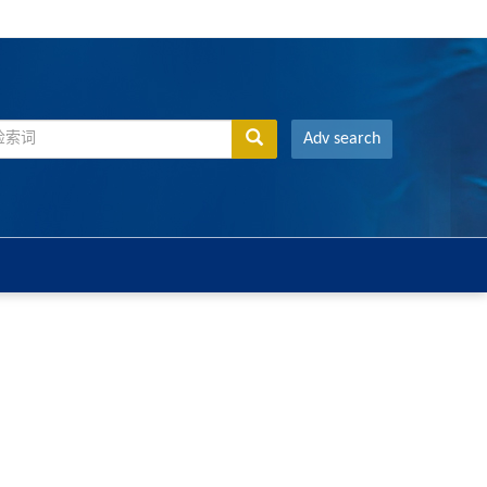
Adv search