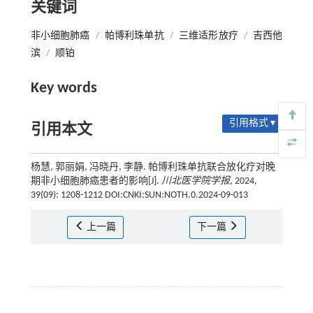
关键词
非小细胞肺癌
/
帕博利珠单抗
/
三维适形放疗
/
吉西他
滨
/
顺铂
Key words
引用格式 ▾
引用本文
杨慧, 郭丽娟, 冯晓丹, 李静. 帕博利珠单抗联合放化疗对晚
期非小细胞肺癌患者的影响[J].
川北医学院学报
, 2024,
39(09): 1208-1212 DOI:CNKI:SUN:NOTH.0.2024-09-013
上一篇
下一篇