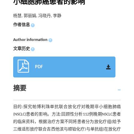
小细胞肺癌患者的影响
杨慧, 郭丽娟, 冯晓丹, 李静
作者信息
+
Author information
+
文章历史
+
PDF
摘要
目的:探究帕博利珠单抗联合放化疗对晚期非小细胞肺癌
(NSCLC)患者的影响。方法:回顾性分析112例晚期NSCLC患者
的临床资料，根据治疗方案不同将患者分为放化疗组(给予
三维适形放疗联合吉西他滨与顺铂化疗)与单抗组(在放化疗