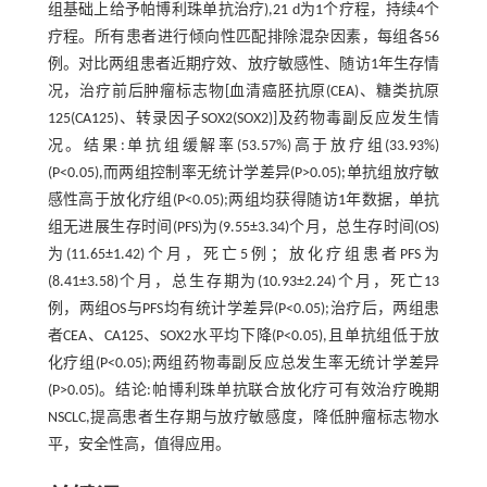
组基础上给予帕博利珠单抗治疗),21 d为1个疗程，持续4个
疗程。所有患者进行倾向性匹配排除混杂因素，每组各56
例。对比两组患者近期疗效、放疗敏感性、随访1年生存情
况，治疗前后肿瘤标志物[血清癌胚抗原(CEA)、糖类抗原
125(CA125)、转录因子SOX2(SOX2)]及药物毒副反应发生情
况。结果:单抗组缓解率(53.57%)高于放疗组(33.93%)
(P<0.05),而两组控制率无统计学差异(P>0.05);单抗组放疗敏
感性高于放化疗组(P<0.05);两组均获得随访1年数据，单抗
组无进展生存时间(PFS)为(9.55±3.34)个月，总生存时间(OS)
为(11.65±1.42)个月，死亡5例；放化疗组患者PFS为
(8.41±3.58)个月，总生存期为(10.93±2.24)个月，死亡13
例，两组OS与PFS均有统计学差异(P<0.05);治疗后，两组患
者CEA、CA125、SOX2水平均下降(P<0.05),且单抗组低于放
化疗组(P<0.05);两组药物毒副反应总发生率无统计学差异
(P>0.05)。结论:帕博利珠单抗联合放化疗可有效治疗晚期
NSCLC,提高患者生存期与放疗敏感度，降低肿瘤标志物水
平，安全性高，值得应用。