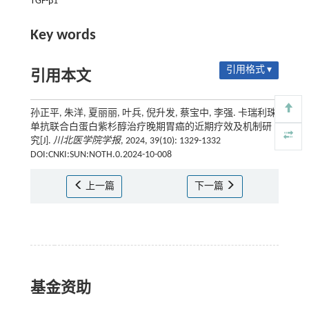
TGF-β1
Key words
引用格式 ▾
引用本文
孙正平, 朱洋, 夏丽丽, 叶兵, 倪升发, 蔡宝中, 李强. 卡瑞利珠
单抗联合白蛋白紫杉醇治疗晚期胃癌的近期疗效及机制研
究[J].
川北医学院学报
, 2024, 39(10): 1329-1332
DOI:CNKI:SUN:NOTH.0.2024-10-008
上一篇
下一篇
基金资助