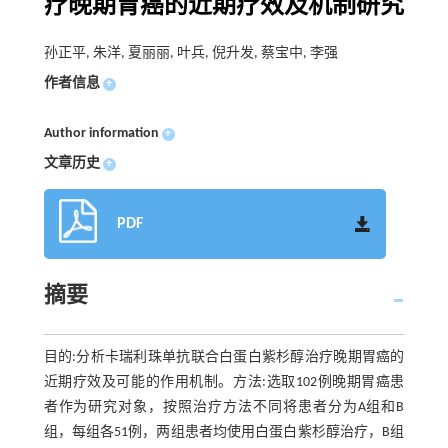
疗晚期胃癌的近期疗效及机制研究
孙正平, 朱洋, 夏丽丽, 叶兵, 倪升发, 蔡宝中, 李强
作者信息
+
Author information
+
文章历史
+
PDF
摘要
目的:分析卡瑞利珠单抗联合白蛋白紫杉醇治疗晚期胃癌的
近期疗效及可能的作用机制。方法:选取102例晚期胃癌患
者作为研究对象，按照治疗方法不同将患者分为A组和B
组，每组各51例，两组患者均使用白蛋白紫杉醇治疗，B组