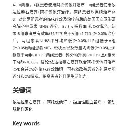
A、B两组。A组患者使用阿托伐他汀治疗；B组患者使用依
达拉奉右莰醇+阿托伐他汀治疗。两组患者均连续治疗14
d。对比两组患者的临床疗效及治疗前后的美国国立卫生研
究院卒中量表(NIHSS)评分、Barthel指数(BI)和CAS情况。结
果:B组患者总有效率(94.74%)高于A组(85.71%)(P<0.05);治疗
后，两组患者NIHSS评分均降低(P<0.05),且B组低于A组
(P<0.05);两组患者MIT、斑块直径及数量均降低(P<0.05),且B
组低于A组(P<0.05);两组患者BI评分均升高(P<0.05),且B组高
于A组(P<0.05)。结论:依达拉奉右莰醇联合阿托伐他汀治疗
ICVD合并CAS的临床疗效确切，可有效改善患者的神经功能
评分和CAS情况，提高患者的日常生活能力。
关键词
依达拉奉右莰醇
/
阿托伐他汀
/
缺血性脑血管病
/
颈动
脉粥样硬化
Key words