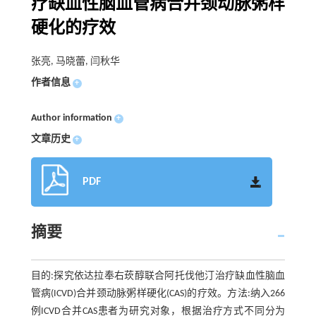
疗缺血性脑血管病合并颈动脉粥样
硬化的疗效
张亮, 马晓蕾, 闫秋华
作者信息
+
Author information
+
文章历史
+
PDF
摘要
目的:探究依达拉奉右莰醇联合阿托伐他汀治疗缺血性脑血
管病(ICVD)合并颈动脉粥样硬化(CAS)的疗效。方法:纳入266
例ICVD合并CAS患者为研究对象，根据治疗方式不同分为