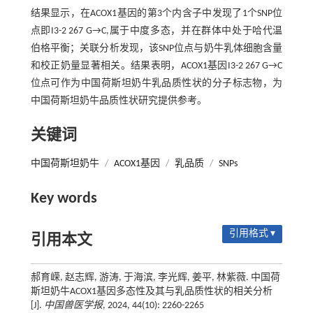
结果显示，在ACOX1基因的第3个内含子中发现了1个SNP位
点即I3-2 267 G→C,属于中度多态，并在群体中处于哈代温
伯格平衡；关联分析发现，该SNP位点与奶牛乳体细胞含量
和校正奶量显著相关。结果表明，ACOX1基因I3-2 267 G→C
位点可作为中国荷斯坦奶牛乳品质性状的分子标志物，为
中国荷斯坦奶牛品质性状研究提供参考。
关键词
中国荷斯坦奶牛
/
ACOX1基因
/
乳品质
/
SNPs
Key words
引用格式 ▾
引用本文
郝育嵘, 赵志辉, 游涛, 于海滨, 李光辉, 姜平, 林紫薇. 中国荷
斯坦奶牛ACOX1基因多态性及其与乳品质性状的相关分析
[J].
中国兽医学报
, 2024, 44(10): 2260-2265