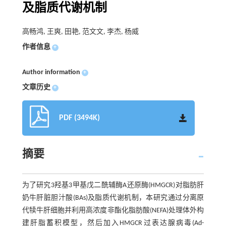
及脂质代谢机制
高畅鸿, 王爽, 田艳, 范文文, 李杰, 杨威
作者信息
+
Author information
+
文章历史
+
PDF (3494K)
摘要
为了研究3羟基3甲基戊二酰辅酶A还原酶(HMGCR)对脂肪肝
奶牛肝脏胆汁酸(BAs)及脂质代谢机制，本研究通过分离原
代犊牛肝细胞并利用高浓度非酯化脂肪酸(NEFA)处理体外构
建肝脂蓄积模型，然后加入HMGCR过表达腺病毒(Ad-