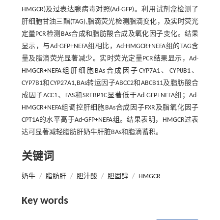
HMGCR)及过表达腺病毒对照(Ad-GFP)。利用试剂盒检测了
肝细胞甘油三酯(TAG),脂滴荧光检测脂滴变化，及实时荧光
定量PCR检测BAs合成和脂肪酸合成及氧化因子变化。结果
显示，与Ad-GFP+NEFA组相比，Ad-HMGCR+NEFA组的TAG含
量及脂滴荧光显著减少。实时荧光定量PCR结果显示，Ad-
HMGCR+NEFA组肝细胞BAs合成因子CYP7A1、CYP8B1、
CYP7B1和CYP27A1,BAs转运因子ABCC2和ABCB11及脂肪酸合
成因子ACC1、FAS和SREBP1C显著低于Ad-GFP+NEFA组；Ad-
HMGCR+NEFA组调控肝细胞BAs合成因子FXR及脂氧化因子
CPT1A的水平高于Ad-GFP+NEFA组。结果表明，HMGCR过表
达可显著减轻脂肪肝奶牛肝脏BAs和脂滴蓄积。
关键词
奶牛
/
脂肪肝
/
胆汁酸
/
胆固醇
/
HMGCR
Key words