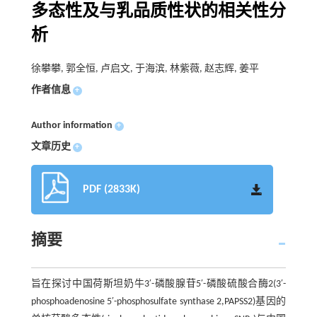
多态性及与乳品质性状的相关性分
析
徐攀攀, 郭全恒, 卢启文, 于海滨, 林紫薇, 赵志辉, 姜平
作者信息
+
Author information
+
文章历史
+
PDF (2833K)
摘要
旨在探讨中国荷斯坦奶牛3′-磷酸腺苷5′-磷酸硫酸合酶2(3′-
phosphoadenosine 5′-phosphosulfate synthase 2,PAPSS2)基因的