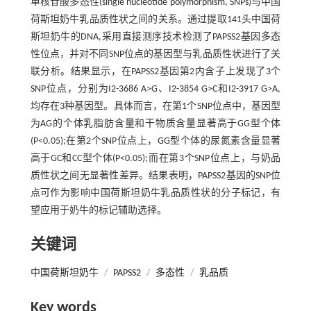
单核苷酸多态性(single nucleotide polymorphism, SNPs)与中国
荷斯坦奶牛乳品质性状之间的关系。通过提取141头中国荷
斯坦奶牛的DNA,采用直接测序技术检测了PAPSS2基因多态
性位点，并对不同SNP位点的基因型与乳品质性状进行了关
联分析。结果显示，在PAPSS2基因第2内含子上发现了3个
SNP位点，分别为I2-3686 A>G、I2-3854 G>C和I2-3917 G>A,
均存在3种基因型。具体而言，在第1个SNP位点中，基因型
为AG的个体乳脂肪含量和干物质含量显著高于GG型个体
(P<0.05);在第2个SNP位点上，GG型个体的尿氮素含量显著
高于GC和CC型个体(P<0.05);而在第3个SNP位点上，与奶品
质性状之间无显著性差异。结果表明，PAPSS2基因的SNP位
点可作为影响中国荷斯坦奶牛乳品质性状的分子标记，有
望应用于奶牛的标记辅助选择。
关键词
中国荷斯坦奶牛
/
PAPSS2
/
多态性
/
乳品质
Key words