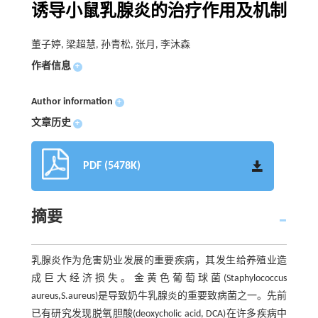
诱导小鼠乳腺炎的治疗作用及机制
董子婷, 梁超慧, 孙青松, 张月, 李沐森
作者信息
+
Author information
+
文章历史
+
PDF (5478K)
摘要
乳腺炎作为危害奶业发展的重要疾病，其发生给养殖业造
成巨大经济损失。金黄色葡萄球菌(Staphylococcus
aureus,S.aureus)是导致奶牛乳腺炎的重要致病菌之一。先前
已有研究发现脱氧胆酸(deoxycholic acid, DCA)在许多疾病中