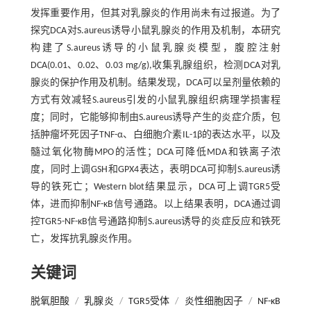
发挥重要作用，但其对乳腺炎的作用尚未有过报道。为了
探究DCA对S.aureus诱导小鼠乳腺炎的作用及机制，本研究
构建了S.aureus诱导的小鼠乳腺炎模型，腹腔注射
DCA(0.01、0.02、0.03 mg/g),收集乳腺组织，检测DCA对乳
腺炎的保护作用及机制。结果发现，DCA可以呈剂量依赖的
方式有效减轻S.aureus引发的小鼠乳腺组织病理学损害程
度；同时，它能够抑制由S.aureus诱导产生的炎症介质，包
括肿瘤坏死因子TNF-α、白细胞介素IL-1β的表达水平，以及
髓过氧化物酶MPO的活性；DCA可降低MDA和铁离子浓
度，同时上调GSH和GPX4表达，表明DCA可抑制S.aureus诱
导的铁死亡；Western blot结果显示，DCA可上调TGR5受
体，进而抑制NF-κB信号通路。以上结果表明，DCA通过调
控TGR5-NF-κB信号通路抑制S.aureus诱导的炎症反应和铁死
亡，发挥抗乳腺炎作用。
关键词
脱氧胆酸
/
乳腺炎
/
TGR5受体
/
炎性细胞因子
/
NF-κB