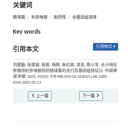
关键词
肠球菌
/
利奈唑胺
/
耐药性
/
全基因组测序
Key words
引用格式 ▾
引用本文
刘建勤, 张建超, 陈智, 杨辉, 朱红刚, 漆亮, 陈小军. 长沙地区
养殖场利奈唑胺耐药肠球菌的流行及基因组特征[J].
中国兽
医学报
, 2025, 45(05): 978-986 DOI:10.16303/j.cnki.1005-
4545.2025.05.13
上一篇
下一篇