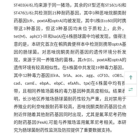
ST403(4/6),均来源于同一猪场，其余的ST型还有ST16(1/6)和
ST476(1/6);共检测到21种耐药基因，其中3种恶唑烷酮类耐
药基因(cfr、poxtA和optrA)均被发现，其中1株(Ecc60)同时携
带这3种基因，但这3种基因均未位于质粒上，此外，
tet(M)、aph(3′)-Ⅲ和lsa(A)在6株肠球菌中均被发现。值得注
意的是，本研究首次在鹌鹑粪便样本中检测到携带optrA基
因的肠球菌。对恶唑烷酮类耐药基因的遗传环境分析发
现，来源于同一养殖场的菌株，其cfr(D)、poxtA和optrA的
遗传环境有较高相似性。在6株菌中共发现19种毒力基因，
其中12种毒力基因(ElrA、SrtA、ace、agg、cCF10、cOB1、
cad、camE、ebpA、ebpC、efaAfs、tpx)在6株菌中均有携
带，且相同养殖场菌株的毒力基因种类高度相似。结果表
明，长沙地区养殖场肠球菌耐药性较为严重，且对禁用于
养殖业的利奈唑胺耐药率较高，恶唑烷酮类耐药基因位点
附近伴随着其他耐药基因同时出现，尤其是氟苯尼考药物
的耐药基因(FexA),可能与养殖场滥用氟苯尼考相关。本研
究为肠球菌耐药性监测及防控提供了重要数据支持。