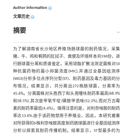
Author information
+
文章历史
+
摘要
为了解湖南省长沙地区养殖场肠球菌的耐药情况，采集
猪、牛、鸡和鹌鹑的肛拭子、粪便及环境样本共596份，进
行肠球菌分离和质谱鉴定。采用琼脂扩散法测定菌株对10
种抗菌药物的最小抑菌浓度(MIC),并通过全基因组测序
(WGS)分析多位点序列分型(ST)、耐药基因及毒力基因的分
布情况。结果显示，共分离出272株肠球菌，分离率为
45.6%。分离菌株对头孢西丁和头孢噻呋耐药率最高(68.9%
和58.5%),其次是甲氧苄啶/磺胺甲恶唑(52.2%),而对万古霉
素的耐药率最低(4.4%)。值得注意的是，对利奈唑胺的耐药
率达13.6%,由于该药物禁用于养殖业，因此，本研究着重
对所获得的6株利奈唑胺高度耐药肠球菌进行全基因组测序
分析以探索其耐药传播机制。结果显示，ST型最多的为