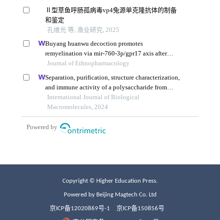
Copyright © Higher Education Press.
Powered by Beijing Magtech Co. Ltd
京ICP备12020869号-1
京ICP备150856号