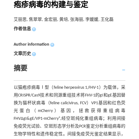
疱疹病毒的构建与鉴定
艾丽思, 焦翠翠, 金宏丽, 黄培, 张海丽, 李媛媛, 王化磊
作者信息
+
Author information
+
文章历史
+
摘要
以猫疱疹病毒Ⅰ型（feline herpesvirus 1,FHV-1）为载体，采
用CRISPR/Cas9技术和同源重组技术将FHV-1的gI和gE基因替
换为猫杯状病毒（feline calicivirus, FCV）VP1基因和红色荧
光蛋白（mCherry）基因，拯救获得重组病毒
+
FHVΔgI&gE/VP1-mCherry
,经空斑纯化重组病毒；利用间接
免疫荧光试验、空斑形态学分析及PCR鉴定分析重组病毒的
生物学特性和遗传稳定性。间接免疫荧光鉴定结果显示，