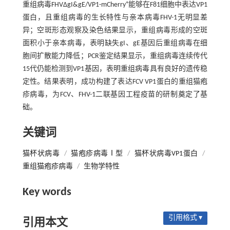
+
重组病毒FHVΔgI&gE/VP1-mCherry
能够在F81细胞中表达VP1
蛋白，且重组病毒的生长特性与亲本病毒FHV-1无明显差
异；空斑形态观察及染色结果显示，重组病毒形成的空斑
面积小于亲本病毒，表明缺失gI、gE基因后重组病毒在细
胞间扩散能力降低；PCR鉴定结果显示，重组病毒连续传代
15代仍能检测到VP1基因，表明重组病毒具有良好的遗传稳
定性。结果表明，成功构建了表达FCV VP1蛋白的重组猫疱
疹病毒，为FCV、FHV-1二联基因工程疫苗的研制奠定了基
础。
关键词
猫杯状病毒
/
猫疱疹病毒Ⅰ型
/
猫杯状病毒VP1蛋白
/
重组猫疱疹病毒
/
生物学特性
Key words
引用格式 ▾
引用本文