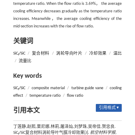
temperature ratio. When the flow ratio is 3.69%， the average
cooling efficiency decreases gradually as the temperature ratio
increases. Meanwhile，the average cooling efficiency of the
mid-section increases with the rise of flow ratio.
关键词
SiC
/SiC
/
复合材料
/
涡轮导向叶片
/
冷却效果
/
温比
f
/
流量比
Key words
SiC
/SiC
/
composite material
/
turbine guide vane
/
cooling
f
effect
/
temperature ratio
/
flow ratio
引用格式 ▾
引用本文
丁莲静,赵熙,栗尼娜,林莉,屠泽灿,刘梦珠,吴帝佳,贺忠良.
SiC
/SiC复合材料涡轮导叶气膜冷却效果[J].
航空材料学报
,
f