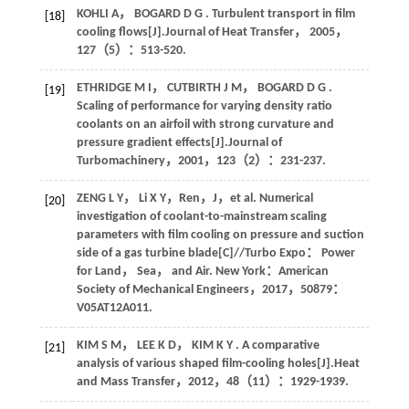
KOHLI
A
，
BOGARD
D G
. Turbulent transport in film
[18]
cooling flows[J].
Journal of Heat Transfer
，
2005
，
127
（5）：513-520.
ETHRIDGE
M I
，
CUTBIRTH
J M
，
BOGARD
D G
.
[19]
Scaling of performance for varying density ratio
coolants on an airfoil with strong curvature and
pressure gradient effects[J].
Journal of
Turbomachinery
，
2001
，
123
（2）：231-237.
ZENG
L Y
，
Li
X Y
，Ren，J，
et al.
Numerical
[20]
investigation of coolant-to-mainstream scaling
parameters with film cooling on pressure and suction
side of a gas turbine blade[C]//
Turbo Expo： Power
for Land， Sea， and Air
. New York：American
Society of Mechanical Engineers，
2017
，
50879
：
V05AT12A011.
KIM
S M
，
LEE
K D
，
KIM
K Y
. A comparative
[21]
analysis of various shaped film-cooling holes[J].
Heat
and Mass Transfer
，
2012
，
48
（11）：1929-1939.