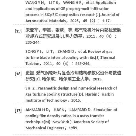
WANG
Y N
，
LI
T S
，
WANG
H R
，
et al.
Application
and implications of GE prepreg-melt infiltration
process in SiC
/SiC composites research[J].
Journal of
f
Aeronautical Materials
，
2025
，
45
（2）：1-17.
宋亚军，李童，张荻，
等
. 燃气轮机叶片内部扰流肋
[15]
冷却方式研究进展[J].
热力透平
，
2011
，
40
（4）：
235-244.
SONG
Y J
，
LI
T
，
ZHANG
D
，
et al.
Review of gas
turbine blade internal cooling with ribs[J].
Thermal
Turbine
，
2011
，
40
（4）：235-244.
史振. 燃气涡轮叶片复合冷却结构参数化设计与数值
[16]
研究[D]. 哈尔滨：哈尔滨工业大学，
2015
.
SHI
Z
. Parametric design and numerical research of
gas turbine cooling structure[D]. Harbin：Harbin
Institute of Technology，
2015
.
AMMARI
H D
，
HAY
N
，
LAMPARD
D
. Simulation of
[17]
cooling film density ratios in a mass transfer
technique[M]. New York：American Society of
Mechanical Engineers，
1989
.