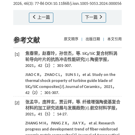
2026, 46(3): 77-86 DOI:10.11868/j.issn.1005-5053.2024.000056
上一篇
下一篇
参考文献
原文顺序
|
出版日期
|
本文引用
焦春荣，赵春玲，孙世杰，
等
. SiC
/SiC 复合材料涡
[1]
f
轮导向叶片的抗热冲击性能研究[J].
陶瓷学报
，
2021
，
42
（2）：301-307.
JIAO
C R
，
ZHAO
C L
，
SUN
S J
，
et al.
Study on the
thermal shock property of turbine guide blade of
SiC
/SiC composites[J].
Journal of Ceramics
，
2021
，
f
42
（2）：301-307.
张孟华，庞梓玄，贾云祥，
等
. 纤维增强陶瓷基复合
[2]
材料的加工研究进展与发展趋势[J].
航空材料学报
，
2021
，
41
（5）：14-27.
ZHANG
M H
，
PANG
Z X
，
JIA
Y X
，
et al.
Research
progress and development trend of fiber-reinforced