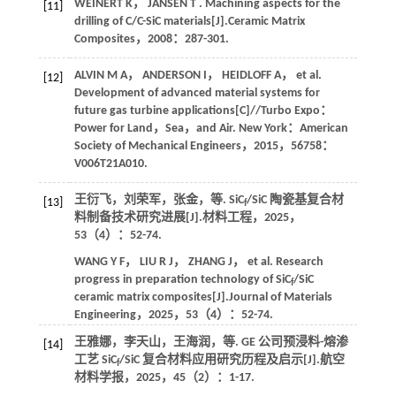
WEINERT
K
，
JANSEN
T
. Machining aspects for the
[11]
drilling of C/C-SiC materials[J].
Ceramic Matrix
Composites
，
2008
：287-301.
ALVIN
M A
，
ANDERSON
I
，
HEIDLOFF
A
，
et al.
[12]
Development of advanced material systems for
future gas turbine applications[C]//Turbo Expo：
Power for Land，Sea，and Air. New York：American
Society of Mechanical Engineers，
2015
，
56758
：
V006T21A010.
王衍飞，刘荣军，张金，
等
. SiC
/SiC 陶瓷基复合材
[13]
f
料制备技术研究进展[J].
材料工程
，
2025
，
53
（4）：52-74.
WANG
Y F
，
LIU
R J
，
ZHANG
J
，
et al.
Research
progress in preparation technology of SiC
/SiC
f
ceramic matrix composites[J].
Journal of Materials
Engineering
，
2025
，
53
（4）：52-74.
王雅娜，李天山，王海润，
等
. GE 公司预浸料-熔渗
[14]
工艺 SiC
/SiC 复合材料应用研究历程及启示[J].
航空
f
材料学报
，
2025
，
45
（2）：1-17.