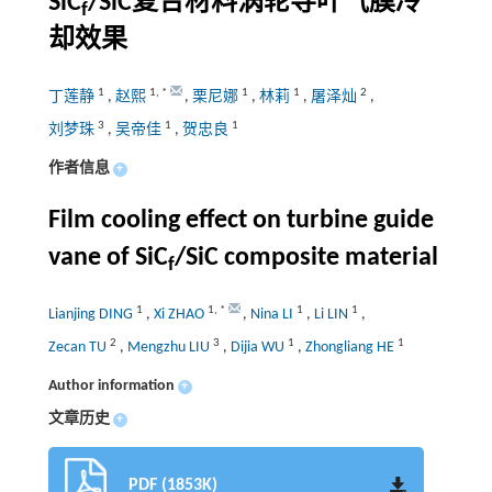
SiC
/SiC复合材料涡轮导叶气膜冷
f
却效果
1
1
,
*
1
1
2
丁莲静
,
赵熙
,
栗尼娜
,
林莉
,
屠泽灿
,
3
1
1
刘梦珠
,
吴帝佳
,
贺忠良
作者信息
+
Film cooling effect on turbine guide
vane of SiC
/SiC composite material
f
1
1
,
*
1
1
Lianjing DING
,
Xi ZHAO
,
Nina LI
,
Li LIN
,
2
3
1
1
Zecan TU
,
Mengzhu LIU
,
Dijia WU
,
Zhongliang HE
Author information
+
文章历史
+
PDF (1853K)