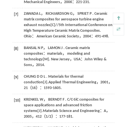
Mechanical Engineers，
2006
：221-231.
ZAWADA
L
，
RICHJARDSON
G
，
SPRIET
P
. Ceramic
[7]
matrix composites for aerospace turbine engine
exhaust nozzles[C]//
5th International Conference on
High Temperature Ceramic Matrix Composites
.
Ohio： American Ceramic Society，
2004
：491-498.
BANSAL
N P
，
LAMON
J
. Ceramic matrix
[8]
composites：materials， modeling and
technology[M]. New Jersey，USA：John Wiley &
Sons，
2014
.
CHUNG
D D L
. Materials for thermal
[9]
conduction[J].
Applied Thermal Engineering
，
2001
，
21
（16）：1593-1605.
KRENKEL
W
，
BERNDT
F
. C/C-SiC composites for
[10]
space applications and advanced friction
systems[J].
Materials Science and Engineering：A
，
2005
，
412
（1/2）：177-181.