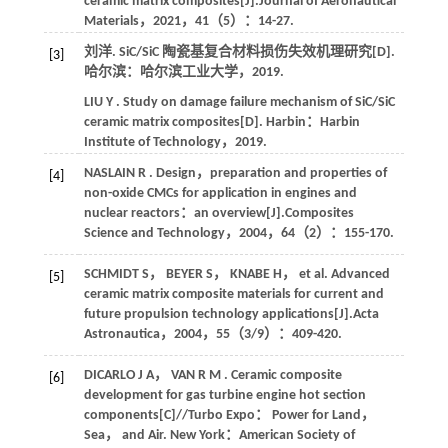
ceramic matrix composites[J].
Journal of Aeronautical
Materials
，
2021
，
41
（5）：14-27.
刘洋. SiC/SiC 陶瓷基复合材料损伤失效机理研究[D].
[3]
哈尔滨：哈尔滨工业大学，
2019
.
LIU
Y
. Study on damage failure mechanism of SiC/SiC
ceramic matrix composites[D]. Harbin：Harbin
Institute of Technology，
2019
.
NASLAIN
R
. Design，preparation and properties of
[4]
non-oxide CMCs for application in engines and
nuclear reactors：an overview[J].
Composites
Science and Technology
，
2004
，
64
（2）：155-170.
SCHMIDT
S
，
BEYER
S
，
KNABE
H
，
et al.
Advanced
[5]
ceramic matrix composite materials for current and
future propulsion technology applications[J].
Acta
Astronautica
，
2004
，
55
（3/9）：409-420.
DICARLO
J A
，
VAN
R M
. Ceramic composite
[6]
development for gas turbine engine hot section
components[C]//
Turbo Expo： Power for Land，
Sea， and Air
. New York：American Society of