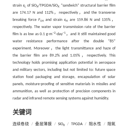
strain
ε
of SiO
/TPGDA/SiO
“sandwich” structural barrier film
L
X
X
are 174.17 N and 112%，respectively，and the transverse
breaking force
F
and strain
ε
are 159.86 N and 135%，
1H
H
respectively. The water vapor transmission rate of the barrier
−2
−1
film is as low as 0.1 g·m
·day
，and it still maintained good
water resistance performance after the double “85”
experiment. Moreover，the light transmittance and haze of
the barrier film are 89.2% and 1.05%，respectively. This
technology holds promising application potential in aerospace
and military sectors, including but not limited to: future space
station food packaging and storage, encapsulation of solar
panels, moisture-proofing of sensitive materials in missiles and
ammunition, as well as protection of precision components in
radar and infrared remote sensing systems against humidity.
关键词
连续卷绕
/
叠层薄膜
/
SiO
/
TPGDA
/
阻水性
/
阻氧
X