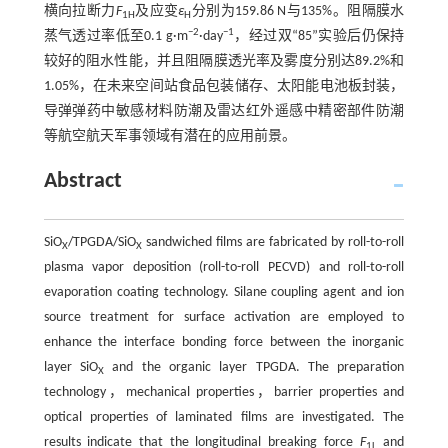
横向拉断力
F
及应变
ε
分别为159.86 N与135%。阻隔膜水
1H
H
−2
−1
蒸气透过率低至0.1 g·m
·day
，经过双“85”实验后仍保持
较好的阻水性能，并且阻隔膜透光率及雾度分别达89.2%和
1.05%，在未来空间站食品包装储存、太阳能电池板封装，
导弹弹药中敏感材料防潮及雷达红外遥感中精密部件防潮
等航空航天军事领域有潜在的应用前景。
Abstract
SiO
/TPGDA/SiO
sandwiched films are fabricated by roll-to-roll
X
X
plasma vapor deposition (roll-to-roll PECVD) and roll-to-roll
evaporation coating technology. Silane coupling agent and ion
source treatment for surface activation are employed to
enhance the interface bonding force between the inorganic
layer SiO
and the organic layer TPGDA. The preparation
X
technology，mechanical properties，barrier properties and
optical properties of laminated films are investigated. The
results indicate that the longitudinal breaking force
F
and
1L