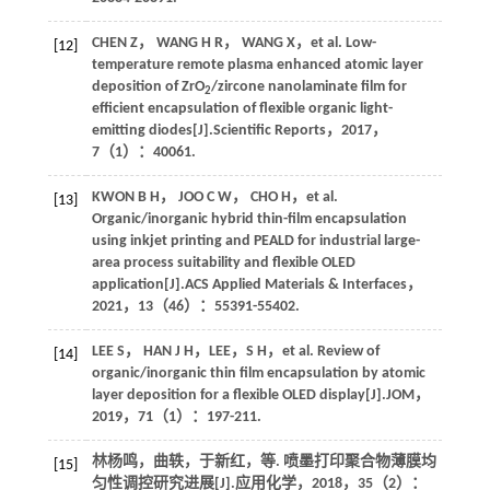
CHEN
Z
，
WANG
H R
，
WANG
X
，
et al.
Low-
[12]
temperature remote plasma enhanced atomic layer
deposition of ZrO
/zircone nanolaminate film for
2
efficient encapsulation of flexible organic light-
emitting diodes[J].
Scientific Reports
，
2017
，
7
（1）：40061.
KWON
B H
，
JOO
C W
，
CHO
H
，
et al.
[13]
Organic/inorganic hybrid thin-film encapsulation
using inkjet printing and PEALD for industrial large-
area process suitability and flexible OLED
application[J].
ACS Applied Materials & Interfaces
，
2021
，
13
（46）：55391-55402.
LEE
S
，
HAN
J H
，LEE，S H，
et al.
Review of
[14]
organic/inorganic thin film encapsulation by atomic
layer deposition for a flexible OLED display[J].
JOM
，
2019
，
71
（1）：197-211.
林杨鸣，曲轶，于新红，
等
. 喷墨打印聚合物薄膜均
[15]
匀性调控研究进展[J].
应用化学
，
2018
，
35
（2）：