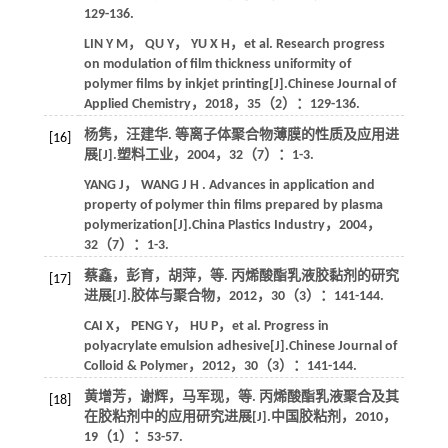
129-136.
LIN
Y M
，
QU
Y
，
YU
X H
，
et al.
Research progress
on modulation of film thickness uniformity of
polymer films by inkjet printing[J].
Chinese Journal of
Applied Chemistry
，
2018
，
35
（2）：129-136.
杨隽，汪建华. 等离子体聚合物薄膜的性质及应用进
[16]
展[J].
塑料工业
，
2004
，
32
（7）：1-3.
YANG
J
，
WANG
J H
. Advances in application and
property of polymer thin films prepared by plasma
polymerization[J].
China Plastics Industry
，
2004
，
32
（7）：1-3.
蔡鑫，彭育，胡萍，
等
. 丙烯酸酯乳液胶黏剂的研究
[17]
进展[J].
胶体与聚合物
，
2012
，
30
（3）：141-144.
CAI
X
，
PENG
Y
，
HU
P
，
et al.
Progress in
polyacrylate emulsion adhesive[J].
Chinese Journal of
Colloid & Polymer
，
2012
，
30
（3）：141-144.
黄增芳，谢辉，马军现，
等
. 丙烯酸酯乳液聚合及其
[18]
在胶粘剂中的应用研究进展[J].
中国胶粘剂
，
2010
，
19
（1）：53-57.