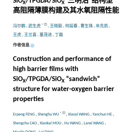
SiO
/TPGDA/SiO
“三明治”结构型
X
X
高阻隔薄膜构建及其水氧阻隔性能
*
冯尔鹏
,
武生虎
,
王晓毅
,
何延春
,
曹生珠
,
牟先凯
,
王虎
,
王兰喜
,
董茂进
,
丁磊
作者信息
+
Construction and performance of
high barrier films with
SiO
/TPGDA/SiO
“sandwich”
X
X
structure for water-oxygen barrier
properties
*
Erpeng FENG
,
Shenghu WU
,
Xiaoyi WANG
,
Yanchun HE
,
Shengzhu CAO
,
Xiankai MOU
,
Hu WANG
,
Lanxi WANG
,