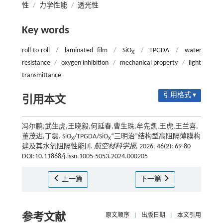
性
/
力学性能
/
透光性
Key words
roll-to-roll
/
laminated film
/
SiO
/
TPGDA
/
water
X
resistance
/
oxygen inhibition
/
mechanical property
/
light
transmittance
引用格式 ▾
引用本文
冯尔鹏,武生虎,王晓毅,何延春,曹生珠,牟先凯,王虎,王兰喜,
董茂进,丁磊. SiO
/TPGDA/SiO
“三明治”结构型高阻隔薄膜构
X
X
建及其水氧阻隔性能[J].
航空材料学报
, 2026, 46(2): 69-80
DOI:10.11868/j.issn.1005-5053.2024.000205
上一篇
下一篇
参考文献
原文顺序
|
出版日期
|
本文引用