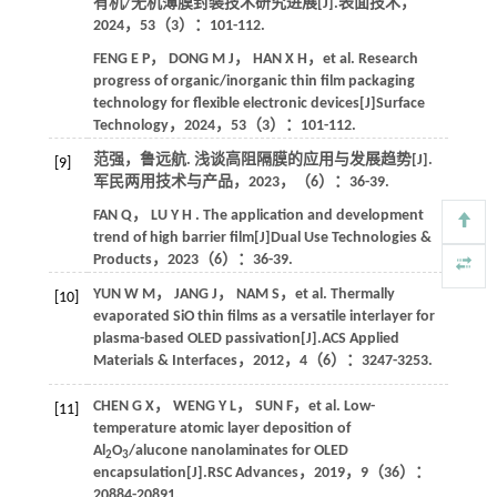
有机/无机薄膜封装技术研究进展[J].
表面技术
，
2024
，
53
（3）：101-112.
FENG
E P
，
DONG
M J
，
HAN
X H
，
et al.
Research
progress of organic/inorganic thin film packaging
technology for flexible electronic devices[J]
Surface
Technology
，
2024
，
53
（3）：101-112.
范强，鲁远航. 浅谈高阻隔膜的应用与发展趋势[J].
[9]
军民两用技术与产品
，
2023
，（6）：36-39.
FAN
Q
，
LU
Y H
. The application and development
trend of high barrier film[J]
Dual Use Technologies &
Products
，
2023
（6）：36-39.
YUN
W M
，
JANG
J
，
NAM
S
，
et al.
Thermally
[10]
evaporated SiO thin films as a versatile interlayer for
plasma-based OLED passivation[J].
ACS Applied
Materials & Interfaces
，
2012
，
4
（6）：3247-3253.
CHEN
G X
，
WENG
Y L
，
SUN
F
，
et al.
Low-
[11]
temperature atomic layer deposition of
Al
O
/alucone nanolaminates for OLED
2
3
encapsulation[J].
RSC Advances
，
2019
，
9
（36）：
20884-20891.