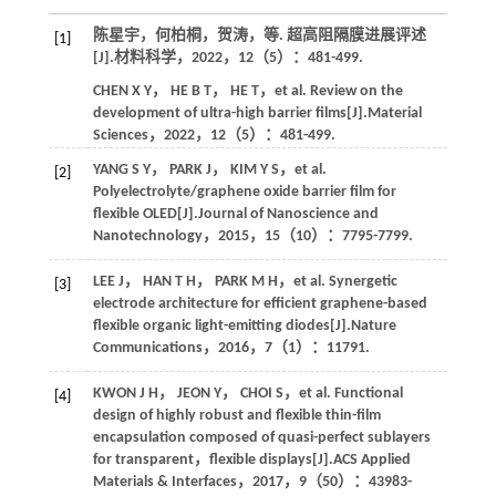
陈星宇，何柏桐，贺涛，
等
. 超高阻隔膜进展评述
[1]
[J].
材料科学
，
2022
，
12
（5）：481-499.
CHEN
X Y
，
HE
B T
，
HE
T
，
et al.
Review on the
development of ultra-high barrier films[J].
Material
Sciences
，
2022
，
12
（5）：481-499.
YANG
S Y
，
PARK
J
，
KIM
Y S
，
et al.
[2]
Polyelectrolyte/graphene oxide barrier film for
flexible OLED[J].
Journal of Nanoscience and
Nanotechnology
，
2015
，
15
（10）：7795-7799.
LEE
J
，
HAN
T H
，
PARK
M H
，
et al.
Synergetic
[3]
electrode architecture for efficient graphene-based
flexible organic light-emitting diodes[J].
Nature
Communications
，
2016
，
7
（1）：11791.
KWON
J H
，
JEON
Y
，
CHOI
S
，
et al.
Functional
[4]
design of highly robust and flexible thin-film
encapsulation composed of quasi-perfect sublayers
for transparent，flexible displays[J].
ACS Applied
Materials & Interfaces
，
2017
，
9
（50）：43983-