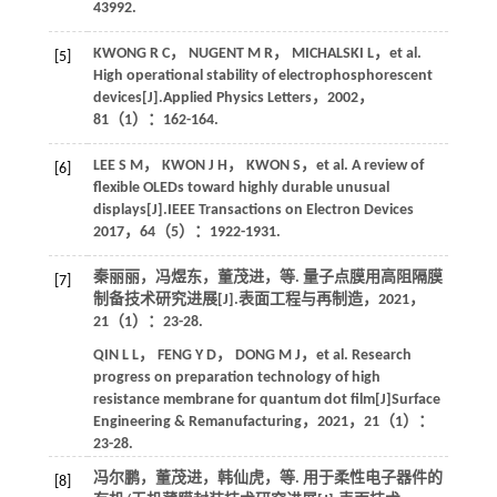
43992.
KWONG
R C
，
NUGENT
M R
，
MICHALSKI
L
，
et al.
[5]
High operational stability of electrophosphorescent
devices[J].
Applied Physics Letters
，
2002
，
81
（1）：162-164.
LEE
S M
，
KWON
J H
，
KWON
S
，
et al.
A review of
[6]
flexible OLEDs toward highly durable unusual
displays[J].
IEEE Transactions on Electron Devices
2017
，
64
（5）：1922-1931.
秦丽丽，冯煜东，董茂进，
等
. 量子点膜用高阻隔膜
[7]
制备技术研究进展[J].
表面工程与再制造
，
2021
，
21
（1）：23-28.
QIN
L L
，
FENG
Y D
，
DONG
M J
，
et al.
Research
progress on preparation technology of high
resistance membrane for quantum dot film[J]
Surface
Engineering & Remanufacturing
，
2021
，
21
（1）：
23-28.
冯尔鹏，董茂进，韩仙虎，
等
. 用于柔性电子器件的
[8]