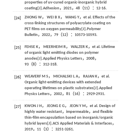
properties of uv-cured organic-inorganic hybrid
coating[J].
Adhesion
，
2021
，
48
（11）：12-16.
ZHONG
W
，
WEI
B X
，
WANG
Y
，
et al.
Effects of the
[24]
cross-linking structures of polyacrylate coating on
PET films on oxygen permeability[J].
Polymer
Bulletin
，
2022
，
79
（12）：10573-10593.
FEHSE
K
，
MEERHEIM
R
，
WALZER
K
，
et al.
Lifetime
[25]
of organic light emitting diodes on polymer
anodes[J].
Applied Physics Letters
，
2008
，
93
（8）：312-318.
WEAVERF
M S
，
MICHALSKI
L A
，
RAJAN
K
，
et al.
[26]
Organic light-emitting devices with extended
operating lifetimes on plastic substrates[J].
Applied
Physics Letters
，
2002
，
81
（16）：2929-2931.
KWON
J H
，
JEONG
E G
，
JEON
Y M
，
et al.
Design of
[27]
highly water resistant，impermeable，and flexible
thin-film encapsulation based on inorganic/organic
hybrid layers[J].
ACS Applied Materials & Interfaces
，
2019
，
11
（3）：3251-3261.