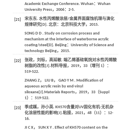
Academic Exchange Conference
. Wuhan：Wuhan
University Press，
2006
：2-5.
宋东东. 水性丙烯酸涂层/金属界面腐蚀机理与演化
[21]
规律研究[D]. 北京：北京科技大学，
2015
.
SONG
D D
. Study on corrosion process and
mechanism at the interface of waterborne acrylic
coating/steel[D]. Beijing：University of Science and
technology Beijing，
2015
.
张政，刘标，高延敏. 端乙烯基硅氧烷对水性丙烯酸
[22]
树脂的改性[J].
材料导报
，
2019
，
33
（增刊 1）：
519-522.
ZHANG
Z
，
LIU
B
，
GAO
Y M
. Modification of
aqueous acrylic resin by end-vinyl
siloxane[J].
Materials Reports
，
2019
，
33
（Suppl
1）：519-522.
季成蹊，孙小英. KH570含量对UV固化有机-无机杂
[23]
化涂层性能的影响[J].
粘接
，
2021
，
48
（11）：12-
16.
JI
C X
，
SUN
X Y
. Effect of KH570 content on the