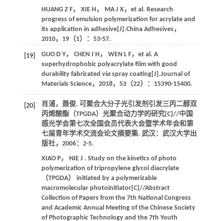
HUANG
Z F
，
XIE
H
，
MA
J X
，
et al.
Research
progress of emulsion polymerization for acrylate and
its application in adhesive[J].
China Adhesives
，
2010
，
19
（1）：53-57.
GUO
D Y
，
CHEN
J H
，
WEN
L F
，
et al.
A
[19]
superhydrophobic polyacrylate film with good
durability fabricated
via
spray coating[J].
Journal of
Materials Science
，
2018
，
53
（22）：15390-15400.
肖浦，聂俊. 可聚合大分子光引发剂引发三丙二醇双
[20]
丙烯酸酯（TPGDA）光聚合动力学的研究[C]//
中国
感光学会第七次全国会员代表大会暨学术年会和第
七届青年学术交流会论文摘要集
. 武汉：武汉大学出
版社，
2006
：2-5.
XIAO
P
，
NIE
J
. Study on the kinetics of photo
polymerization of tripropylene glycol diacrylate
（TPGDA） initiated by a polymerizable
macromolecular photoinitiator[C]//
Abstract
Collection of Papers from the 7th National Congress
and Academic Annual Meeting of the Chinese Society
of Photographic Technology and the 7th Youth