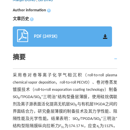
Maojin DONG
,
Lei DING
Author information
+
文章历史
+
PDF (2491K)
摘要
采用卷对卷等离子化学气相沉积（roll-to-roll plasma
chemical vapor deposition，roll-to-roll PECVD）、卷对卷蒸发
镀膜技术（roll-to-roll evaporation coating technology）制备
SiO
/TPGDA/SiO
“三明治”结构型叠层薄膜，使用硅烷偶联
X
X
剂及离子源表面活化提高无机层SiO
与有机层TPGDA之间的
X
界面结合力，研究叠层薄膜的制备技术及其力学性能、阻
隔性能及光学性能。结果表明：SiO
/TPGDA/SiO
“三明治”
X
X
结构型阻隔膜纵向拉断力
F
为174.17 N，应变
ε
为112%，
1L
L