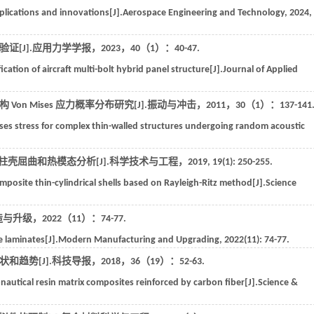
pplications and innovations[J].
Aerospace Engineering and Technology
,
2024
,
[J].
应用力学学报
，
2023
，40（1）：40-47.
ication of aircraft multi-bolt hybrid panel structure[J].
Journal of Applied
on Mises 应力概率分布研究[J].
振动与冲击
，
2011
，
30
（1）：137-141
ises stress for complex thin-walled structures undergoing random acoustic
圆柱壳屈曲和热模态分析[J].
科学技术与工程
，
2019
,
19
(1): 250-255.
mposite thin-cylindrical shells based on Rayleigh-Ritz method[J].
Science
造与升级
，
2022
（11）：74-77.
e laminates[J].
Modern Manufacturing and Upgrading
,
2022
(11): 74-77.
趋势[J].
科技导报
，
2018
，
36
（19）：52-63.
onautical resin matrix composites reinforced by carbon fiber[J].
Science &