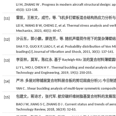
LI
M
,
ZHANG
W
. Progress in modern aircraft structural design: a
45
(3): 123-138.
雷凯，王彬文，成竹，
等
. 飞机多钉壁板混合结构热应力分析与验证
[11]
LEI
K
,
WANG
B W
,
CHENG
Z
,
et al.
Thermal stress analysis and verif
Mechanics
,
2023
, 40(1): 40-47.
沙云东，郭小鹏，廖连芳，
等
. 随机声载荷作用下的复杂薄壁结构 V
[12]
SHA
Y D
,
GUO
X P
,
LIAO
L F
,
et al.
Probability distribution of Von M
loadings[J].
Journal of Vibration and Shock
,
2011
,
30
(1): 137-141.
李亚林，莫军，陈红永. 基于 Rayleigh-Ritz 法的复合材料薄壁
[13]
LI
Y L
,
MO
J
,
CHEN
H Y
. Thermal buckling and modal analysis of co
Technology and Engineering
,
2019
,
19
(1): 250-255.
严冲. 多层对称铺层复合材料层合板的剪切屈曲分析[J].
今日制
[14]
YAN
C
. Shear buckling analysis of multi-layer symmetric composit
包建文，蒋诗才，张代军. 航空碳纤维树脂基复合材料的发展现状和
[15]
BAO
J W
,
JIANG
S C
,
ZHANG
D J
. Current status and trends of aer
Technology Review
,
2018
,
36
(19): 52-63.