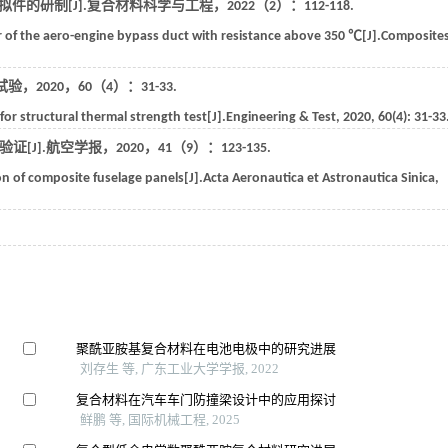
件的研制[J].
复合材料科学与工程
，
2022
（2）：112-118.
 of the aero-engine bypass duct with resistance above 350 ℃[J].
Composite
试验
，
2020
，
60
（4）：31-33.
or structural thermal strength test[J].
Engineering & Test
,
2020
,
60
(4): 31-33
[J].
航空学报
，
2020
，
41
（9）：123-135.
on of composite fuselage panels[J].
Acta Aeronautica et Astronautica Sinica
,