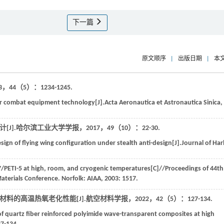
下一篇
原文顺序
|
出版日期
|
本
3
，
44
（5）：1234-1245.
ir combat equipment technology[J].
Acta Aeronautica et Astronautica Sinica
,
J].
哈尔滨工业大学学报
，
2017
，
49
（10）：22-30.
ign of flying wing configuration under stealth anti-design[J].
Journal of Har
IM7/PETI-5 at high, room, and cryogenic temperatures[C]//
Proceedings of 44th
aterials Conference
. Norfolk: AIAA,
2003
: 1517.
材料的高温热氧老化性能[J].
航空材料学报
，
2022
，
42
（5）：127-134.
f quartz fiber reinforced polyimide wave-transparent composites at high