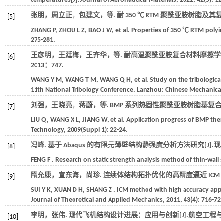
temperatures[J].
Journal of Aeronautical Materials
,
2022
,
42
(5): 1
张朋，周立正，包建文，
等
. 耐 350 ℃ RTM 聚酰亚胺树脂及其
[5]
ZHANG
P
,
ZHOU
L Z
,
BAO
J W
,
et al.
Properties of 350 ℃ RTM polyim
275-281.
王彦明，王廷梅，王齐华，
等
. 耐高温聚酰亚胺复合材料摩擦学性
[6]
2013
：747.
WANG
Y M
,
WANG
T M
,
WANG
Q H
,
et al.
Study on the tribologica
11th National Tribology Conference
. Lanzhou: Chinese Mechanical
刘强，王晓亮，蒋蔚，
等
. BMP 系列热固性聚酰亚胺树脂基复合
[7]
LIU
Q
,
WANG
X L
,
JIANG
W
,
et al.
Application progress of BMP ther
Technology
,
2009
(Suppl 1): 22-24.
冯峰. 基于 Abaqus 的有限元薄壁结构静强度分析方法研究[J].
现
[8]
FENG
F
. Research on static strength analysis method of thin-wal
隋允康，宣东海，尚珍. 连续体结构拓扑优化的高精度逼近 ICM 方
[9]
SUI
Y K
,
XUAN
D H
,
SHANG
Z
. ICM method with high accuracy app
Journal of Theoretical and Applied Mechanics
,
2011
,
43
(4): 716-72
李明，张伟. 现代飞机结构设计进展：应用与创新[J].
航空工程
[10]