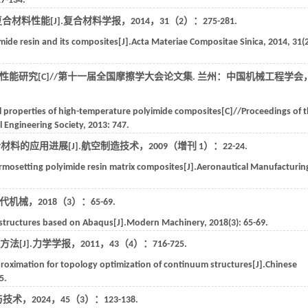
27-134.
复合材料性能[J].
复合材料学报
，
2014
，
31
（2）：275-281.
ide resin and its composites[J].
Acta Materiae Compositae Sinica
,
2014
,
31
(
能研究[C]//
第十一届全国摩擦学大会论文集
. 兰州：中国机械工程学会
l properties of high-temperature polyimide composites[C]//
Proceedings of 
 Engineering Society,
2013
: 747.
材料的应用进展[J].
航空制造技术
，
2009
（增刊 1）：22-24.
mosetting polyimide resin matrix composites[J].
Aeronautical Manufacturin
代机械
，
2018
（3）：65-69.
l structures based on Abaqus[J].
Modern Machinery
,
2018
(3): 65-69.
法[J].
力学学报
，
2011
，
43
（4）：716-725.
roximation for topology optimization of continuum structures[J].
Chinese
5.
与技术
，
2024
，
45
（3）：123-138.