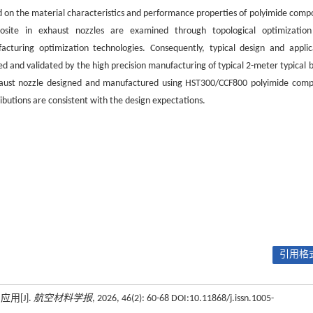
d on the material characteristics and performance properties of polyimide compo
osite in exhaust nozzles are examined through topological optimizatio
cturing optimization technologies. Consequently, typical design and applic
d and validated by the high precision manufacturing of typical 2-meter typical b
exhaust nozzle designed and manufactured using HST300/CCF800 polyimide comp
ributions are consistent with the design expectations.
引用格式
用[J].
航空材料学报
, 2026, 46(2): 60-68 DOI:10.11868/j.issn.1005-