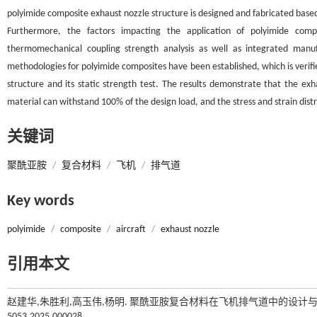
polyimide composite exhaust nozzle structure is designed and fabricated base
Furthermore, the factors impacting the application of polyimide comp
thermomechanical coupling strength analysis as well as integrated manufa
methodologies for polyimide composites have been established, which is verifie
structure and its static strength test. The results demonstrate that the 
material can withstand 100% of the design load, and the stress and strain dist
关键词
聚酰亚胺
/
复合材料
/
飞机
/
排气道
Key words
polyimide
/
composite
/
aircraft
/
exhaust nozzle
引用本文
赵建华,朱胜利,高玉伟,杨明. 聚酰亚胺复合材料在飞机排气道中的设计与应
5053.2025.000028