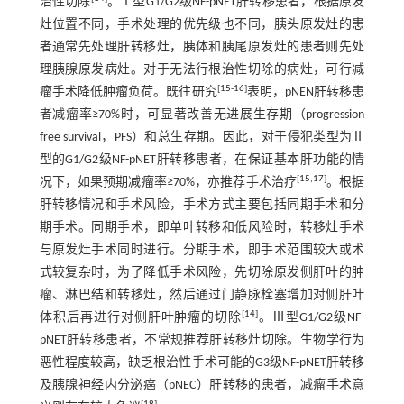
治性切除
。Ⅰ型G1/G2级NF-pNET肝转移患者，根据原发
灶位置不同，手术处理的优先级也不同，胰头原发灶的患
者通常先处理肝转移灶，胰体和胰尾原发灶的患者则先处
理胰腺原发病灶。对于无法行根治性切除的病灶，可行减
[
15
-
16
]
瘤手术降低肿瘤负荷。既往研究
表明，pNEN肝转移患
者减瘤率≥70%时，可显著改善无进展生存期（progression
free survival，PFS）和总生存期。因此，对于侵犯类型为Ⅱ
型的G1/G2级NF-pNET肝转移患者，在保证基本肝功能的情
[
15
,
17
]
况下，如果预期减瘤率≥70%，亦推荐手术治疗
。根据
肝转移情况和手术风险，手术方式主要包括同期手术和分
期手术。同期手术，即单叶转移和低风险时，转移灶手术
与原发灶手术同时进行。分期手术，即手术范围较大或术
式较复杂时，为了降低手术风险，先切除原发侧肝叶的肿
瘤、淋巴结和转移灶，然后通过门静脉栓塞增加对侧肝叶
[
14
]
体积后再进行对侧肝叶肿瘤的切除
。Ⅲ型G1/G2级NF-
pNET肝转移患者，不常规推荐肝转移灶切除。生物学行为
恶性程度较高，缺乏根治性手术可能的G3级NF-pNET肝转移
及胰腺神经内分泌癌（pNEC）肝转移的患者，减瘤手术意