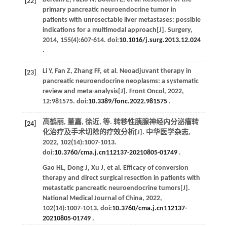
[22]
primary pancreatic neuroendocrine tumor in
patients with unresectable liver metastases: possible
indications for a multimodal approach[J].
Surgery
,
2014
,
155
(4):607-614. doi:
10.1016/j.surg.2013.12.024
.
Li
Y
,
Fan
Z
,
Zhang
FF
,
et al
. Neoadjuvant therapy in
[23]
pancreatic neuroendocrine neoplasms: a systematic
review and meta-analysis[J].
Front Oncol
,
2022
,
12
:981575. doi:
10.3389/fonc.2022.981575
.
高鹤丽, 董嘉, 徐近,
等
. 转移性胰腺神经内分泌瘤转
[24]
化治疗及手术切除的疗效分析[J].
中华医学杂志
,
2022
,
102
(14):1007-1013.
doi:
10.3760/cma.j.cn112137-20210805-01749
.
Gao
HL
,
Dong
J
,
Xu
J
,
et al
. Efficacy of conversion
therapy and direct surgical resection in patients with
metastatic pancreatic neuroendocrine tumors[J].
National Medical Journal of China
,
2022
,
102
(14):1007-1013. doi:
10.3760/cma.j.cn112137-
20210805-01749
.