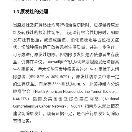
1.3 原发灶的处理
当原发灶及肝转移灶均可行根治性切除时，应尽量行原发
灶及转移灶的根治性切除。当无法行根治性切除时，如原
发病灶有出血，或造成胆道、消化道梗阻等占位相关症
状，切除肿瘤有助于改善患者生活质量，并进一步治疗，
可考虑进行原发灶切除。但切除原发灶是否使患者生存获
[
22
]
益，仍存在争议。Bertani等
认为切除胰腺原发灶与提高
生存率相关，手术切除原发肿瘤患者的5年生存率优于未切
除患者（5%~82%
vs.
30%~50%），原发灶切除会带来一定
[
14
,
22
]
的生存获益。而Jin等
则认为ENETS、北美神经内分泌
肿瘤学会（North American Neuroendocrine Tumor Society，
NANETS）指南及美国国立综合癌症网络（National
Comprehensive Cancer Network，NCCN）指南均未就此情况
建议切除原发灶，现有证据不足，是否应行原发灶切除仍
有待证实。