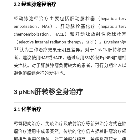
2.2 经动脉途径治疗
经动脉途径治疗主要包括肝动脉栓塞（hepatic artery
embolization，HAE）、肝动脉栓塞化疗（hepatic artery
chemoembolization，HACE）和肝动脉放射性微球栓塞
（selective internal radiation therapy，SIRT）。Engelman等
[
33
]
认为三种治疗效果无明显差异。对于F-pNEN肝转移患
者，建议使用HAE或HACE，通过应用SSA控制F-pNEN肿瘤相
关症状。对于肝脏肿瘤负荷较大的患者，可行分期介入以
[
34
]
避免溶瘤综合征的发生
。
3 pNEN肝转移全身治疗
3.1 化学治疗
尽管靶向治疗、免疫治疗及放射治疗等新兴治疗方式在肿
瘤治疗运用中成果斐然，传统的化疗仍占据着肿瘤治疗领
域相当重要的地位。对于肿瘤分级高、肿瘤负荷较大、疾