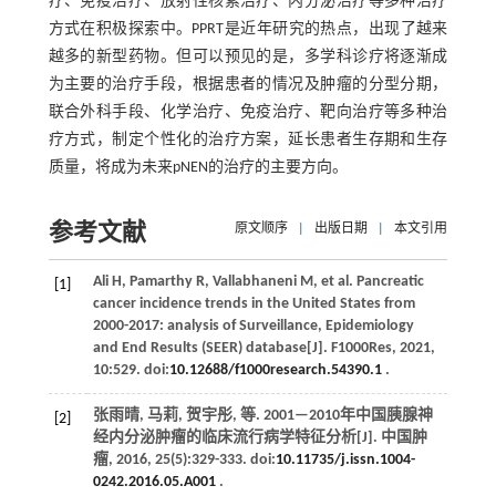
疗、免疫治疗、放射性核素治疗、内分泌治疗等多种治疗
方式在积极探索中。PPRT是近年研究的热点，出现了越来
越多的新型药物。但可以预见的是，多学科诊疗将逐渐成
为主要的治疗手段，根据患者的情况及肿瘤的分型分期，
联合外科手段、化学治疗、免疫治疗、靶向治疗等多种治
疗方式，制定个性化的治疗方案，延长患者生存期和生存
质量，将成为未来pNEN的治疗的主要方向。
参考文献
原文顺序
|
出版日期
|
本文引用
Ali
H
,
Pamarthy
R
,
Vallabhaneni
M
,
et al
. Pancreatic
[1]
cancer incidence trends in the United States from
2000-2017: analysis of Surveillance, Epidemiology
and End Results (SEER) database[J].
F1000Res
,
2021
,
10
:529. doi:
10.12688/f1000research.54390.1
.
张雨晴, 马莉, 贺宇彤,
等
. 2001—2010年中国胰腺神
[2]
经内分泌肿瘤的临床流行病学特征分析[J].
中国肿
瘤
,
2016
,
25
(5):329-333. doi:
10.11735/j.issn.1004-
0242.2016.05.A001
.