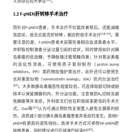
[
18
]
义则存在较大争议
。
1.2 F-pNEN肝转移手术治疗
而针对F-pNEN患者，手术治疗不仅能改善预后，还能减缓
[
18
-
19
]
其症状，故无论是否肝转移，都应积极手术治疗
。需
要注意的是，F-pNEN患者术前需完善相应血清激素水平，
并积极控制激素分泌过量引起的症状，同时使用如针对胰
岛素瘤的低血糖，予静脉输注葡萄糖改善；针对胃泌素瘤
的消化性溃疡，可使用质子泵抑制剂（proton pump
inhibitors，PPI）类药物加强护胃治疗，此外还可以使用生
长抑素类似物（somatostatin analogs，SSA）抗内分泌治疗
[
20
]
。大多数胰岛素瘤恶性程度较低，可选择局部切除或剜
除术以保留胰腺的内、外分泌功能，注意做到R
切除及避
0
免胰瘘等并发症。外科医生们也在积极探索更佳的手术方
[
21
]
式，Gao等
认为可通过预防性支架置入避免主胰管的损
伤，进而减少部分胰头胰岛素瘤患者并发症的发生。其他F-
pNEN有更高的恶性倾向，具体手术方式可参照NF-pNEN肝
[
20
]
转移患者，同时建议进行区域淋巴结清扫
。