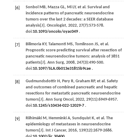
Sonbol
MB
,
Mazza
GL
,
Mi
LY
,
et al
. Survival and
[6]
incidence patterns of pancreatic neuroendocrine
tumors over the last 2 decades: a SEER database
analysis[J].
Oncologist
,
2022
,
27
(7):573-578.
doi:
10.1093/oncolo/oyac049
.
Bilimoria
KY
,
Talamonti
MS
,
Tomlinson
JS
,
et al
.
[7]
Prognostic score predicting survival after resection of
pancreatic neuroendocrine tumors: analysis of 3851
patients[J].
Ann Surg
,
2008
,
247
(3):490-500.
doi:
10.1097/SLA.0b013e31815b9cae
.
Gudmundsdottir
H
,
Pery
R
,
Graham
RP
,
et al
. Safety
[8]
and outcomes of combined pancreatic and hepatic
resections for metastatic pancreatic neuroendocrine
tumors[J].
Ann Surg Oncol
,
2022
,
29
(11):6949-6957.
doi:
10.1245/s10434-022-12029-7
.
Riihimäki
M
,
Hemminki
A
,
Sundquist
K
,
et al
. The
[9]
epidemiology of metastases in neuroendocrine
tumors[J].
Int J Cancer
,
2016
,
139
(12):2679-2686.
doi:
10.1002/ijc.30400
.