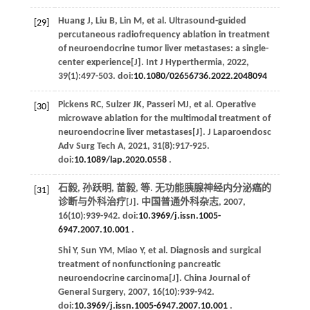
Huang
J
,
Liu
B
,
Lin
M
,
et al
. Ultrasound-guided
[29]
percutaneous radiofrequency ablation in treatment
of neuroendocrine tumor liver metastases: a single-
center experience[J].
Int J Hyperthermia
,
2022
,
39
(1):497-503. doi:
10.1080/02656736.2022.2048094
Pickens
RC
,
Sulzer
JK
,
Passeri
MJ
,
et al
. Operative
[30]
microwave ablation for the multimodal treatment of
neuroendocrine liver metastases[J].
J Laparoendosc
Adv Surg Tech A
,
2021
,
31
(8):917-925.
doi:
10.1089/lap.2020.0558
.
石毅, 孙跃明, 苗毅,
等
. 无功能胰腺神经内分泌癌的
[31]
诊断与外科治疗[J].
中国普通外科杂志
,
2007
,
16
(10):939-942. doi:
10.3969/j.issn.1005-
6947.2007.10.001
.
Shi
Y
,
Sun
YM
,
Miao
Y
,
et al
. Diagnosis and surgical
treatment of nonfunctioning pancreatic
neuroendocrine carcinoma[J].
China Journal of
General Surgery
,
2007
,
16
(10):939-942.
doi:
10.3969/j.issn.1005-6947.2007.10.001
.