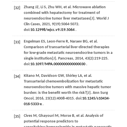
Zhang
JZ
,
Li
S
,
Zhu
WH
,
et al
. Microwave ablation
[32]
combined with hepatectomy for treatment of
neuroendocrine tumor liver metastases[J].
World J
Clin Cases
,
2021
,
9
(19):5064-5072.
doi:
10.12998/wjcc.v9.i19.5064
.
Engelman
ES
,
Leon-Ferre
R
,
Naraev
BG
,
et al
.
[33]
Comparison of transarterial liver-directed therapies
for low-grade metastatic neuroendocrine tumors in a
single institution[J].
Pancreas
,
2014
,
43
(2):219-225.
doi:
10.1097/MPA.0000000000000030
.
Kitano
M
,
Davidson
GW
,
Shirley
LA
,
et al
.
[34]
Transarterial chemoembolization for metastatic
neuroendocrine tumors with massive hepatic tumor
burden: is the benefit worth the risk?[J].
Ann Surg
Oncol
,
2016
,
23
(12):4008-4015. doi:
10.1245/s10434-
016-5333-x
.
Cives
M
,
Ghayouri
M
,
Morse
B
,
et al
. Analysis of
[35]
potential response predictors to