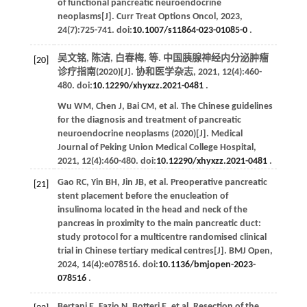
of functional pancreatic neuroendocrine
neoplasms[J].
Curr Treat Options Oncol
,
2023
,
24
(7):725-741. doi:
10.1007/s11864-023-01085-0
.
吴文铭, 陈洁, 白春梅,
等
. 中国胰腺神经内分泌肿瘤
[20]
诊疗指南(2020)[J].
协和医学杂志
,
2021
,
12
(4):460-
480. doi:
10.12290/xhyxzz.2021-0481
.
Wu
WM
,
Chen
J
,
Bai
CM
,
et al
. The Chinese guidelines
for the diagnosis and treatment of pancreatic
neuroendocrine neoplasms (2020)[J].
Medical
Journal of Peking Union Medical College Hospital
,
2021
,
12
(4):460-480. doi:
10.12290/xhyxzz.2021-0481
.
Gao
RC
,
Yin
BH
,
Jin
JB
,
et al
. Preoperative pancreatic
[21]
stent placement before the enucleation of
insulinoma located in the head and neck of the
pancreas in proximity to the main pancreatic duct:
study protocol for a multicentre randomised clinical
trial in Chinese tertiary medical centres[J].
BMJ Open
,
2024
,
14
(4):e078516. doi:
10.1136/bmjopen-2023-
078516
.
Bertani
E
,
Fazio
N
,
Botteri
E
,
et al
. Resection of the