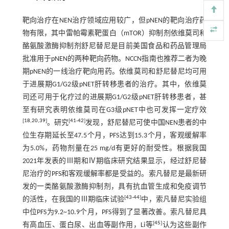
靶向治疗在NEN治疗领域应用较广，但pNEN的靶向治疗药
物有限，其中雷帕霉素靶蛋白（mTOR）抑制剂依维莫司和
酪氨酸激酶抑制剂舒尼替尼是目前美国食品和药品管理局
批准用于pNEN的两种靶向药物。NCCN指南也推荐二者为晚
期pNEN的一线治疗靶向用药。依维莫司和舒尼替尼均可用
于进展期G1/G2级pNET肝转移患者的治疗。其中，依维莫
司还可用于化疗过的进展期G1/G2级pNET肝转移患者，甚
至有研究表明依维莫司在G3级pNET中也可发挥一定疗效
[
18
,
20
,
39
]
[
41
-
42
]
。研究
发现，舒尼替尼可使中国NEN患者的中
位生存期延长至47.5个月，PFS达到15.3个月，客观缓解率
为5.0%，药物剂量在25 mg/d有更好的耐受性。根据我国
2021年发表的Ⅲ期和Ⅳ期临床研究结果显示，经过舒尼替
尼治疗的PFS和客观缓解率都是受益的。索凡替尼是最新研
发的一类酪氨酸激酶抑制剂，具有抗血管生成和免疫调节
[
43
-
44
]
的活性，在我国的Ⅲ期临床试验
中，索凡替尼实验组
中位PFS为9.2~10.9个月，PFS得到了显著改善。索凡替尼具
[
45
]
有高血压、蛋白尿、出血等副作用，Li等
认为这些副作