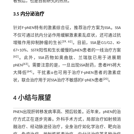
者预后，也是目前研究的热点。
3.5 内分泌治疗
针对F-pNEN特有的激素综合征，推荐治疗方案为SSA。SSA
不仅可通过抗内分泌作用缓解激素紊乱症状，还可通过抗
[
39
,
62
]
增殖作用抑制肿瘤的生长
。目前，SSA是G1/G2、Ki-
67<10%、SSTR阳性和生长缓慢的pNEN患者的一线治疗方案
[
62
]
。此外，SSA药物如奥曲肽、兰瑞肽已用于进展期
[
63
]
pNEN
。需要注意的是，一旦出现SSA耐药，患者PFS将大
[
64
]
大降低
。干扰素α也可用于治疗F-pNEN患者的激素症
[
20
]
状，联合治疗用于对SSA治疗不敏感的F-pNEN患者
。
4 小结与展望
PNEN出现肝转移发病率高、预后较差。近年来，pNEN的治
疗方式正在逐步完善。外科手术方式，局部治疗如射频消
融治疗、经动脉途径治疗，全身治疗如化学治疗、靶向治