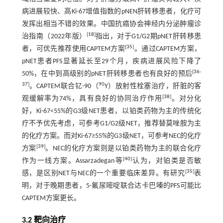
病进展较快、高Ki-67增值指数的pNEN肝转移患者，化疗可
发挥出相当不错的效果。中国抗癌协会神经内分泌肿瘤诊
[
18
]
治指南（2022年版）
指出，对于G1/G2期pNET肝转移患
[
35
]
者，可优先推荐使用CAPTEM方案
。通过CAPTEM方案，
pNET患者PFS显著延长至29个月，疾病进展风险下降了
[
36
-
50%，在中到高级别的pNET肝转移患者也有良好的预后
37
]
90
。CAPTEM联合钇-90（
Y）放射性栓塞治疗，肝脏的客
[
38
]
观缓解率为74%，具有良好的协同治疗作用
。对分化
好，Ki-67<55%的G3级NET患者，以铂类药物为主的传统化
疗不予优先考虑，可参考G1/G2级NET，推荐替莫唑胺为主
的化疗方案。而对Ki-67≥55%的G3级NET，可参考NEC的化疗
[
39
]
方案
。NEC的化疗方案则是以铂类药物为主的联合化疗
[
40
]
作为一线方案。Assarzadegan等
认为，对铂类是否敏
[
35
]
感，是区别NET与NEC的一个重要临床差异。有研究
表
明，对于晚期患者，5-氟尿嘧啶联合达卡巴嗪的PFS可能比
CAPTEM方案更长。
3.2 靶向治疗