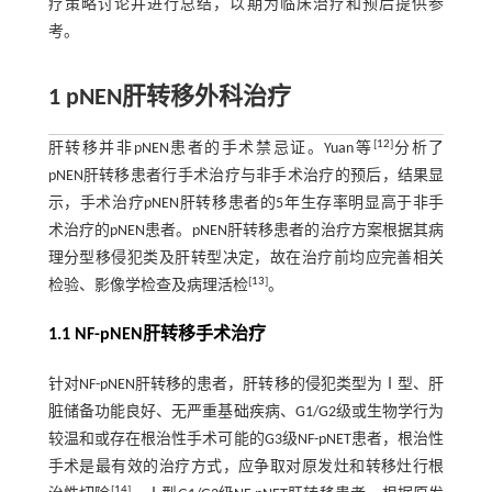
疗策略讨论并进行总结，以期为临床治疗和预后提供参
考。
1 pNEN肝转移外科治疗
[
12
]
肝转移并非pNEN患者的手术禁忌证。Yuan等
分析了
pNEN肝转移患者行手术治疗与非手术治疗的预后，结果显
示，手术治疗pNEN肝转移患者的5年生存率明显高于非手
术治疗的pNEN患者。pNEN肝转移患者的治疗方案根据其病
理分型移侵犯类及肝转型决定，故在治疗前均应完善相关
[
13
]
检验、影像学检查及病理活检
。
1.1 NF-pNEN肝转移手术治疗
针对NF-pNEN肝转移的患者，肝转移的侵犯类型为Ⅰ型、肝
脏储备功能良好、无严重基础疾病、G1/G2级或生物学行为
较温和或存在根治性手术可能的G3级NF-pNET患者，根治性
手术是最有效的治疗方式，应争取对原发灶和转移灶行根
[
14
]