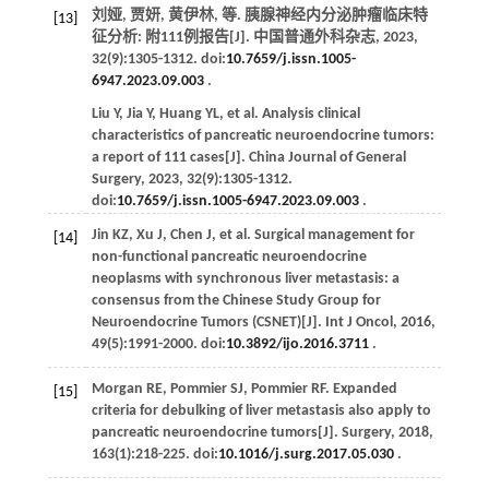
刘娅, 贾妍, 黄伊林,
等
. 胰腺神经内分泌肿瘤临床特
[13]
征分析: 附111例报告[J].
中国普通外科杂志
,
2023
,
32
(9):1305-1312. doi:
10.7659/j.issn.1005-
6947.2023.09.003
.
Liu
Y
,
Jia
Y
,
Huang
YL
,
et al
. Analysis clinical
characteristics of pancreatic neuroendocrine tumors:
a report of 111 cases[J].
China Journal of General
Surgery
,
2023
,
32
(9):1305-1312.
doi:
10.7659/j.issn.1005-6947.2023.09.003
.
Jin
KZ
,
Xu
J
,
Chen
J
,
et al
. Surgical management for
[14]
non-functional pancreatic neuroendocrine
neoplasms with synchronous liver metastasis: a
consensus from the Chinese Study Group for
Neuroendocrine Tumors (CSNET)[J].
Int J Oncol
,
2016
,
49
(5):1991-2000. doi:
10.3892/ijo.2016.3711
.
Morgan
RE
,
Pommier
SJ
,
Pommier
RF
. Expanded
[15]
criteria for debulking of liver metastasis also apply to
pancreatic neuroendocrine tumors[J].
Surgery
,
2018
,
163
(1):218-225. doi:
10.1016/j.surg.2017.05.030
.