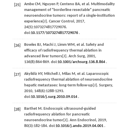
Ambe
CM
,
Nguyen
P
,
Centeno
BA
,
et al
. Multimodality
[25]
management of "borderline resectable" pancreatic
neuroendocrine tumors: report of a single-institution
experience[J].
Cancer Control
,
2017
,
24
(5):1073274817729076.
doi:
10.1177/1073274817729076
.
Bowles
BJ
,
Machi
J
,
Limm
WM
,
et al
. Safety and
[26]
efficacy of radiofrequency thermal ablation in
advanced liver tumors[J].
Arch Surg
,
2001
,
136
(8):864-869. doi:
10.1001/archsurg.136.8.864
.
Akyildiz
HY
,
Mitchell
J
,
Milas
M
,
et al
. Laparoscopic
[27]
radiofrequency thermal ablation of neuroendocrine
hepatic metastases: long-term follow-up[J].
Surgery
,
2010
,
148
(6):1288-1293.
doi:
10.1016/j.surg.2010.09.014
.
Barthet
M
. Endoscopic ultrasound-guided
[28]
radiofrequency ablation for pancreatic
neuroendocrine tumor[J].
Ann Endocrinol
,
2019
,
80
(3):182-184. doi:
10.1016/j.ando.2019.04.001
.