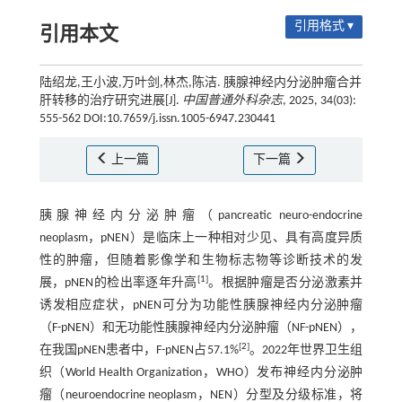
引用格式 ▾
引用本文
陆绍龙,王小波,万叶剑,林杰,陈洁. 胰腺神经内分泌肿瘤合并
肝转移的治疗研究进展[J].
中国普通外科杂志
, 2025, 34(03):
555-562 DOI:10.7659/j.issn.1005-6947.230441
上一篇
下一篇
胰腺神经内分泌肿瘤（pancreatic neuro-endocrine
neoplasm，pNEN）是临床上一种相对少见、具有高度异质
性的肿瘤，但随着影像学和生物标志物等诊断技术的发
[
1
]
展，pNEN的检出率逐年升高
。根据肿瘤是否分泌激素并
诱发相应症状，pNEN可分为功能性胰腺神经内分泌肿瘤
（F-pNEN）和无功能性胰腺神经内分泌肿瘤（NF-pNEN），
[
2
]
在我国pNEN患者中，F-pNEN占57.1%
。2022年世界卫生组
织（World Health Organization，WHO）发布神经内分泌肿
瘤（neuroendocrine neoplasm，NEN）分型及分级标准，将