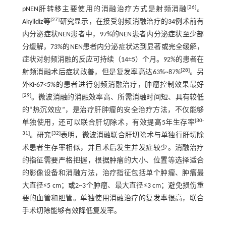
[
26
]
pNEN肝转移主要使用的消融治疗方式是射频消融
。
[
27
]
Akyildiz等
研究显示，在接受射频消融治疗的34例术前有
内分泌症状NEN患者中，97%的NEN患者内分泌症状至少部
分缓解，73%的NEN患者内分泌症状达到显著或完全缓解，
症状对射频消融的反应可持续（14±5）个月。92%的患者在
[
28
]
射频消融术后症状改善，但是复发率高达63%~87%
。另
外Ki-67<5%的患者进行射频消融治疗，肿瘤控制效果最好
[
29
]
。微波消融的消融效率高、所需消融时间短、具有较低
的“热沉效应”，是治疗肝肿瘤的安全治疗方法，不仅能够
[
30
-
单独使用，还可以联合肝切除术，有效提高5年生存率
31
]
[
32
]
。研究
表明，微波消融联合肝切除术与单独行肝切除
术患者生存率相似，并且术后发生并发症较少。消融治疗
的指征需要严格把握，根据肿瘤的大小、位置等选择适合
的影像设备和消融方法，治疗指征包括单个肿瘤、肿瘤最
大直径≤5 cm；或2~3个肿瘤、最大直径≤3 cm；避免损伤重
要的血管和胆管。单独使用消融治疗的复发率很高，联合
手术切除能够有效降低复发率。