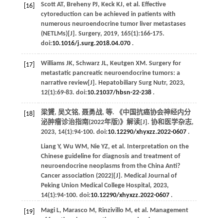
Scott
AT
,
Breheny
PJ
,
Keck
KJ
,
et al
. Effective
[16]
cytoreduction can be achieved in patients with
numerous neuroendocrine tumor liver metastases
(NETLMs)[J].
Surgery
,
2019
,
165
(1):166-175.
doi:
10.1016/j.surg.2018.04.070
.
Williams
JK
,
Schwarz
JL
,
Keutgen
XM
. Surgery for
[17]
metastatic pancreatic neuroendocrine tumors: a
narrative review[J].
Hepatobiliary Surg Nutr
,
2023
,
12
(1):69-83. doi:
10.21037/hbsn-22-238
.
梁贇, 吴文铭, 聂勇战,
等
. 《中国抗癌协会神经内分
[18]
泌肿瘤诊治指南(2022年版)》解读[J].
协和医学杂志
,
2023
,
14
(1):94-100. doi:
10.12290/xhyxzz.2022-0607
.
Liang
Y
,
Wu
WM
,
Nie
YZ
,
et al
. Interpretation on the
Chinese guideline for diagnosis and treatment of
neuroendocrine neoplasms from the China Anti?
Cancer association (2022)[J].
Medical Journal of
Peking Union Medical College Hospital
,
2023
,
14
(1):94-100. doi:
10.12290/xhyxzz.2022-0607
.
Magi
L
,
Marasco
M
,
Rinzivillo
M
,
et al
. Management
[19]