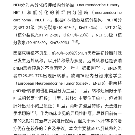
NEN分为高分化的神经内分泌瘤（neuroendocrine tumor，
NET）和低分化的神经内分泌癌（neuroendocrine
[
3
]
carcinoma，NEC）
。根据Ki-67指数及核分裂象，NET可分
为NET G1级（核分裂象/10 HPF<2，Ki-67 <3%）、NET G2级
（核分裂象/10 HPF 2~20，Ki-67 3%~20%），NET G3级（核
[
4
-
5
]
分裂象/10 HPF>20，Ki-67>20%）
。
因临床特征不典型，约40%~50%的pNEN患者最初诊断时就
已发生远处转移，以肝转移最为多见，远处转移也是影响
[
6
-
8
]
[
9
-
10
]
pNEN患者预后的不良因素之一
。据报道
，pNEN患
者中28.3%~77%出现肝转移。欧洲神经内分泌肿瘤学会
（European Neuroendocrine Tumor Society，ENETS）指南将
pNEN肝转移的侵犯类型分为三型：Ⅰ型，转移灶局限于单
叶或相邻两个肝段；Ⅱ型，转移灶主要位于单叶，但对侧
肝叶出现小的卫星灶；Ⅲ型，两叶弥漫型转移，无法进行
[
11
]
手术切除
。作为临床少见的异质性肿瘤，尽管目前有一
定的文献对其治疗方案进行探索，但关于pNEN肝转移的治
疗仍存在较多的空白及争议。本文主要就pNEN肝转移的治