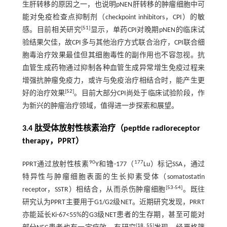
生肝转移的原因之一，也说明pNEN肝转移的肿瘤细胞中可
能对免疫检查点抑制剂（checkpoint inhibitors，CPI）的敏
[
51
]
感。目前相关研究
显示，单药CPI对晚期pNEN的临床试
验结果欠佳，故CPI多与其他治疗方式联合治疗，CPI联合细
胞毒治疗效果最佳但其细胞毒性的副作用也不容忽视。抗
血管生成药物通过抑制各种血管生成异常增生免疫过程来
增强抗肿瘤免疫力，或许与免疫治疗相结合时，能产生更
[
52
]
好的治疗效果
。目前大部分CPI尚处于临床试验阶段，作
为新兴的肿瘤治疗领域，值得进一步探索和展望。
3.4 肽受体放射性核素治疗（peptide radioreceptor
therapy，PPRT）
90
177
PPRT通过放射性核素
Y和镥-177（
Lu）标记SSA，通过
特异性与肿瘤细胞表面的生长抑素受体（somatostatin
[
53
-
54
]
receptor，SSTR）相结合，从而杀伤肿瘤细胞
。既往
研究认为PPRT主要用于G1/G2级NET。近期研究发现，PRRT
亦能延长Ki-67<55%的G3级NET患者的生存期，甚至可能对
[
18
,
55
]