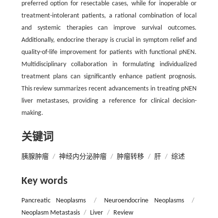
preferred option for resectable cases, while for inoperable or
treatment-intolerant patients, a rational combination of local
and systemic therapies can improve survival outcomes.
Additionally, endocrine therapy is crucial in symptom relief and
quality-of-life improvement for patients with functional pNEN.
Multidisciplinary collaboration in formulating individualized
treatment plans can significantly enhance patient prognosis.
This review summarizes recent advancements in treating pNEN
liver metastases, providing a reference for clinical decision-
making.
关键词
胰腺肿瘤
/
神经内分泌肿瘤
/
肿瘤转移
/
肝
/
综述
Key words
Pancreatic Neoplasms
/
Neuroendocrine Neoplasms
/
Neoplasm Metastasis
/
Liver
/
Review