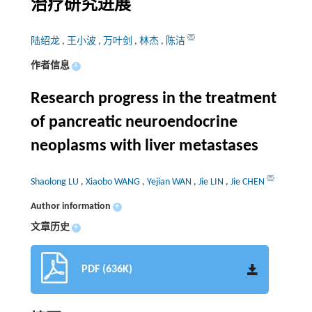
治疗研究进展
陆绍龙
,
王小波
,
万叶剑
,
林杰
,
陈洁
作者信息
+
Research progress in the treatment
of pancreatic neuroendocrine
neoplasms with liver metastases
Shaolong LU
,
Xiaobo WANG
,
Yejian WAN
,
Jie LIN
,
Jie CHEN
Author information
+
文章历史
+
PDF (636K)