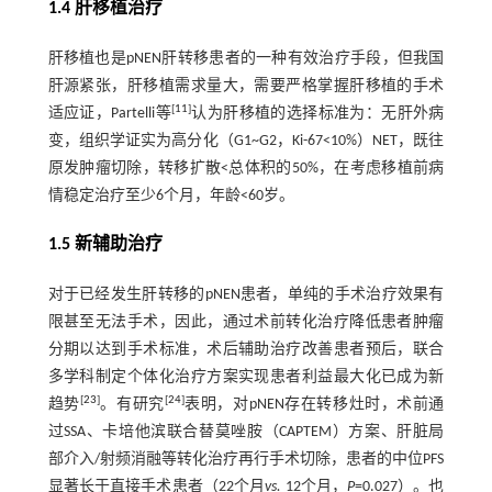
1.4 肝移植治疗
肝移植也是pNEN肝转移患者的一种有效治疗手段，但我国
肝源紧张，肝移植需求量大，需要严格掌握肝移植的手术
[
11
]
适应证，Partelli等
认为肝移植的选择标准为：无肝外病
变，组织学证实为高分化（G1~G2，Ki-67<10%）NET，既往
原发肿瘤切除，转移扩散<总体积的50%，在考虑移植前病
情稳定治疗至少6个月，年龄<60岁。
1.5 新辅助治疗
对于已经发生肝转移的pNEN患者，单纯的手术治疗效果有
限甚至无法手术，因此，通过术前转化治疗降低患者肿瘤
分期以达到手术标准，术后辅助治疗改善患者预后，联合
多学科制定个体化治疗方案实现患者利益最大化已成为新
[
23
]
[
24
]
趋势
。有研究
表明，对pNEN存在转移灶时，术前通
过SSA、卡培他滨联合替莫唑胺（CAPTEM）方案、肝脏局
部介入/射频消融等转化治疗再行手术切除，患者的中位PFS
显著长于直接手术患者（22个月
vs.
12个月，
P
=0.027）。也