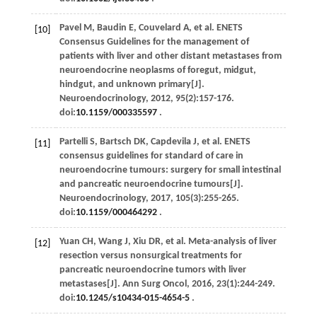
Pavel
M
,
Baudin
E
,
Couvelard
A
,
et al
. ENETS
[10]
Consensus Guidelines for the management of
patients with liver and other distant metastases from
neuroendocrine neoplasms of foregut, midgut,
hindgut, and unknown primary[J].
Neuroendocrinology
,
2012
,
95
(2):157-176.
doi:
10.1159/000335597
.
Partelli
S
,
Bartsch
DK
,
Capdevila
J
,
et al
. ENETS
[11]
consensus guidelines for standard of care in
neuroendocrine tumours: surgery for small intestinal
and pancreatic neuroendocrine tumours[J].
Neuroendocrinology
,
2017
,
105
(3):255-265.
doi:
10.1159/000464292
.
Yuan
CH
,
Wang
J
,
Xiu
DR
,
et al
. Meta-analysis of liver
[12]
resection versus nonsurgical treatments for
pancreatic neuroendocrine tumors with liver
metastases[J].
Ann Surg Oncol
,
2016
,
23
(1):244-249.
doi:
10.1245/s10434-015-4654-5
.