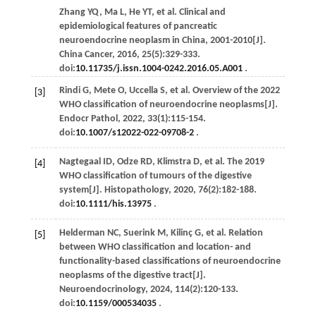
Zhang
YQ
,
Ma
L
,
He
YT
,
et al
. Clinical and
epidemiological features of pancreatic
neuroendocrine neoplasm in China, 2001-2010[J].
China Cancer
,
2016
,
25
(5):329-333.
doi:
10.11735/j.issn.1004-0242.2016.05.A001
.
Rindi
G
,
Mete
O
,
Uccella
S
,
et al
. Overview of the 2022
[3]
WHO classification of neuroendocrine neoplasms[J].
Endocr Pathol
,
2022
,
33
(1):115-154.
doi:
10.1007/s12022-022-09708-2
.
Nagtegaal
ID
,
Odze
RD
,
Klimstra
D
,
et al
. The 2019
[4]
WHO classification of tumours of the digestive
system[J].
Histopathology
,
2020
,
76
(2):182-188.
doi:
10.1111/his.13975
.
Helderman
NC
,
Suerink
M
,
Kilinç
G
,
et al
. Relation
[5]
between WHO classification and location- and
functionality-based classifications of neuroendocrine
neoplasms of the digestive tract[J].
Neuroendocrinology
,
2024
,
114
(2):120-133.
doi:
10.1159/000534035
.