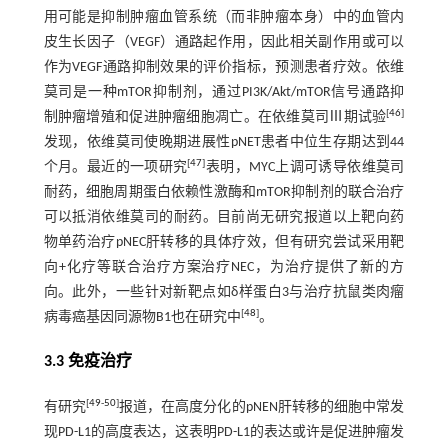
用可能是抑制肿瘤血管系统（而非肿瘤本身）中的血管内
皮生长因子（VEGF）通路起作用，因此相关副作用或可以
作为VEGF通路抑制效果的评价指标，预测患者疗效。依维
莫司是一种mTOR抑制剂，通过PI3K/Akt/mTOR信号通路抑
[
46
]
制肿瘤增殖和促进肿瘤细胞凋亡。在依维莫司Ⅲ期试验
发现，依维莫司使晚期进展性pNET患者中位生存期达到44
[
47
]
个月。最近的一项研究
表明，MYC上调可诱导依维莫司
耐药，细胞周期蛋白依赖性激酶和mTOR抑制剂的联合治疗
可以抵消依维莫司的耐药。目前尚无研究报道以上靶向药
物单药治疗pNEC肝转移的具体疗效，但有研究尝试采用靶
向+化疗等联合治疗方案治疗NEC，为治疗提供了新的方
向。此外，一些针对新靶点如δ样蛋白3与治疗抗鼠类肉瘤
[
48
]
病毒癌基因同源物B1也在研究中
。
3.3 免疫治疗
[
49
-
50
]
有研究
报道，在高度分化的pNEN肝转移的细胞中常发
现PD-L1的高度表达，这表明PD-L1的表达或许是促进肿瘤发