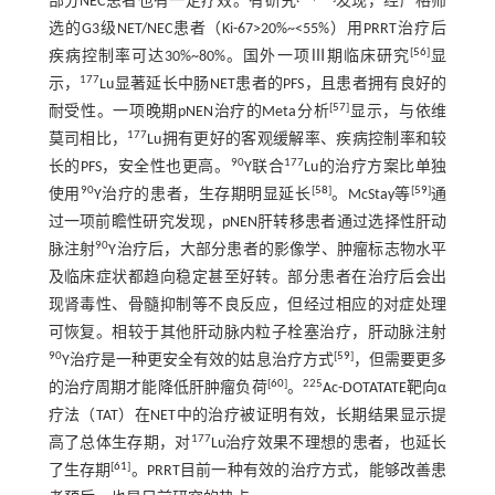
部分NEC患者也有一定疗效。有研究
发现，经严格筛
选的G3级NET/NEC患者（Ki-67>20%~<55%）用PRRT治疗后
[
56
]
疾病控制率可达30%~80%。国外一项Ⅲ期临床研究
显
177
示，
Lu显著延长中肠NET患者的PFS，且患者拥有良好的
[
57
]
耐受性。一项晚期pNEN治疗的Meta分析
显示，与依维
177
莫司相比，
Lu拥有更好的客观缓解率、疾病控制率和较
90
177
长的PFS，安全性也更高。
Y联合
Lu的治疗方案比单独
90
[
58
]
[
59
]
使用
Y治疗的患者，生存期明显延长
。McStay等
通
过一项前瞻性研究发现，pNEN肝转移患者通过选择性肝动
90
脉注射
Y治疗后，大部分患者的影像学、肿瘤标志物水平
及临床症状都趋向稳定甚至好转。部分患者在治疗后会出
现肾毒性、骨髓抑制等不良反应，但经过相应的对症处理
可恢复。相较于其他肝动脉内粒子栓塞治疗，肝动脉注射
90
[
59
]
Y治疗是一种更安全有效的姑息治疗方式
，但需要更多
[
60
]
225
的治疗周期才能降低肝肿瘤负荷
。
Ac-DOTATATE靶向α
疗法（TAT）在NET中的治疗被证明有效，长期结果显示提
177
高了总体生存期，对
Lu治疗效果不理想的患者，也延长
[
61
]
了生存期
。PRRT目前一种有效的治疗方式，能够改善患