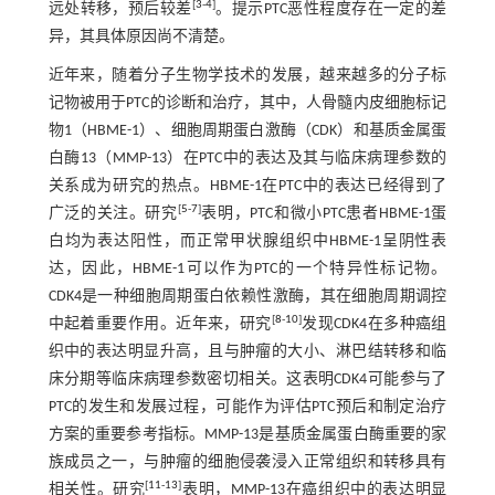
[
3
-
4
]
远处转移，预后较差
。提示PTC恶性程度存在一定的差
异，其具体原因尚不清楚。
近年来，随着分子生物学技术的发展，越来越多的分子标
记物被用于PTC的诊断和治疗，其中，人骨髓内皮细胞标记
物1（HBME-1）、细胞周期蛋白激酶（CDK）和基质金属蛋
白酶13（MMP-13）在PTC中的表达及其与临床病理参数的
关系成为研究的热点。HBME-1在PTC中的表达已经得到了
[
5
-
7
]
广泛的关注。研究
表明，PTC和微小PTC患者HBME-1蛋
白均为表达阳性，而正常甲状腺组织中HBME-1呈阴性表
达，因此，HBME-1可以作为PTC的一个特异性标记物。
CDK4是一种细胞周期蛋白依赖性激酶，其在细胞周期调控
[
8
-
10
]
中起着重要作用。近年来，研究
发现CDK4在多种癌组
织中的表达明显升高，且与肿瘤的大小、淋巴结转移和临
床分期等临床病理参数密切相关。这表明CDK4可能参与了
PTC的发生和发展过程，可能作为评估PTC预后和制定治疗
方案的重要参考指标。MMP-13是基质金属蛋白酶重要的家
族成员之一，与肿瘤的细胞侵袭浸入正常组织和转移具有
[
11
-
13
]
相关性。研究
表明，MMP-13在癌组织中的表达明显