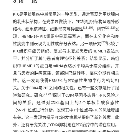
3 讨 论
PTC是甲状腺癌中最常见的一种类型，通常表现为甲状腺内
的乳头状结构，在光学显微镜下，PTC的组织结构呈现外形
[
18
-
20
]
[
21
-
22
]
结构、细胞核特征、细胞形态等异型性
。研究
发
现，HBME-1在PTC组织中呈现高表达，而在未分化癌和良
[
23
]
性病变中则表现为阴性或部分表达。另一项研究
比较了
PTC组织与癌旁组织、复发与未复发患者的HBME-1表达水
平，并分析了其与患者病理特征的关系；结果显示，癌组
织中HBME-1的蛋白与mRNA表达水平均高于癌旁组织，并
且与患者的肿瘤直径、颈部淋巴结转移、临床分期有相关
性。这一发现使得HBME-1与PTC恶性生物学行为密切相
关。关于CDK4与PTC之间的相关性，已有一些文献进行了报
[
24
-
26
]
道和研究。研究
探讨了CDK4基因多态性与PTC风险之
间的关系，通过对CDK4基因上的2个单核苷酸多态性
（SNP）位点进行分析，发现其中1个位点与PTC的风险增加
有关。这一发现为揭示PTC的发病机制提供了新的线索。此
外，还有研究关注了CDK4抑制剂在PTC治疗中的潜在应用。