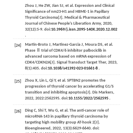
Zhou
J
,
He
ZW
,
Jian
SJ
,
et al
. Expression and Clinical
Significance of nm23-H1 and HBME-1 in Papillary
Thyroid Carcinoma[J].
Medical & Pharmaceutical
Journal of Chinese People's Liberation Army
,
2020
,
32
(12):5-9. doi:
10.3969/j.issn.2095-140X.2020.12.002
.
Martin-Broto
J
,
Martinez-Garcia
J
,
Moura
DS
,
et al
.
[24]
Phase Ⅱ trial of CDK4/6 inhibitor palbociclib in
advanced sarcoma based on mRNA expression of
CDK4/CDKN2A[J].
Signal Transduct Target Ther
,
2023
,
8
(1):405. doi:
10.1038/s41392-023-01661-8
.
Zhou
X
,
Lin
L
,
Qi
Y
,
et al
. SPTBN2 promotes the
[25]
progression of thyroid cancer by accelerating G1/S
transition and inhibiting apoptosis[J].
Dis Markers
,
2022
,
2022
:2562595. doi:
10.1155/2022/2562595
.
Ding
C
,
Shi
T
,
Wu
G
,
et al
. The anti-cancer role of
[26]
microRNA-143 in papillary thyroid carcinoma by
targeting high mobility group AT-hook 2[J].
Bioengineered
,
2022
,
13
(3):6629-6640. doi: