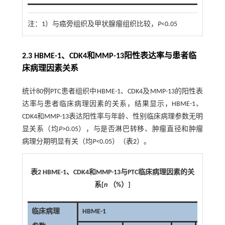
注：
1）与癌旁组织及甲状腺瘤组织比较，
P
<0.05
2.3 HBME-1、CDK4和MMP-13阳性表达率与患者临
床病理因素关系
统计80例PTC患者组织中HBME-1、CDK4及MMP-13的阳性表
达率与患者临床病理因素的关系，结果显示，HBME-1、
CDK4和MMP-13表达阳性率与年龄、性别临床病理参数无明
显关系（均
P
>0.05），与是否淋巴转移、肿瘤直径和肿瘤
病理分期明显有关（均
P<
0.05）（
表2
）。
表2
HBME-1
、
CDK4
和
MMP-13
与
PTC
临床病理因素的关
系
[
n
（
%
）
]
临床病理
HBME-1