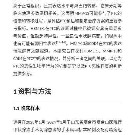
高于正常组织，且其表达水平与淋巴结转移、临床分期等
临床病理参数密切相关。这表明MMP-13可能参与了PTC的
侵袭和转移过程，是评估PTC预后和制定治疗方案的重要参
考指标。HBME-1在PTC的诊断过程中已被证实具有重要参
考价值，但缺乏特异性，一些良性甲状腺病变，如腺瘤中
[
14
-
16
]
也有可能有弱阳性表达
。MMP-13和CDK4在PTC的表达
情况鲜有文献报道。本研究旨在探讨HBME-1、MMP-13和
CDK4在PTC中的表达情况，并分析三者之间的关联，以期为
PTC的恶性生物学行为的机制研究以及PTC恶性程度的判断
提供参考。
1 资料与方法
1.1 临床样本
选择在2023年1月─2024年1月于山东省烟台市烟台山医院行
甲状腺癌手术切除患者的手术病理标本80例及配对癌旁组