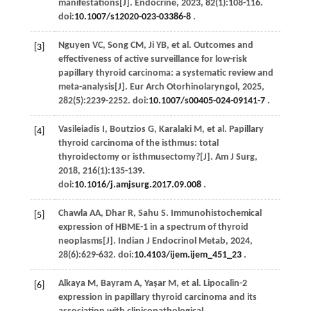
manifestations[J].
Endocrine
,
2023
,
82
(1):108-116.
doi:
10.1007/s12020-023-03386-8
.
Nguyen
VC
,
Song
CM
,
Ji
YB
,
et al
. Outcomes and
[3]
effectiveness of active surveillance for low-risk
papillary thyroid carcinoma: a systematic review and
meta-analysis[J].
Eur Arch Otorhinolaryngol
,
2025
,
282
(5):2239-2252. doi:
10.1007/s00405-024-09141-7
.
Vasileiadis
I
,
Boutzios
G
,
Karalaki
M
,
et al
. Papillary
[4]
thyroid carcinoma of the isthmus: total
thyroidectomy or isthmusectomy?[J].
Am J Surg
,
2018
,
216
(1):135-139.
doi:
10.1016/j.amjsurg.2017.09.008
.
Chawla
AA
,
Dhar
R
,
Sahu
S
. Immunohistochemical
[5]
expression of HBME-1 in a spectrum of thyroid
neoplasms[J].
Indian J Endocrinol Metab
,
2024
,
28
(6):629-632. doi:
10.4103/ijem.ijem_451_23
.
Alkaya
M
,
Bayram
A
,
Yaşar
M
,
et al
. Lipocalin-2
[6]
expression in papillary thyroid carcinoma and its