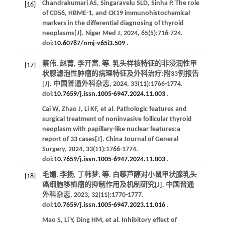
Chandrakumari
AS
,
Singaravelu
SLD
,
Sinha
P
. The role
[16]
of CD56, HBME-1, and CK19 immunohistochemical
markers in the differential diagnosing of thyroid
neoplasms[J].
Niger Med J
,
2024
,
65
(5):716-724.
doi:
10.60787/nmj-v65i3.509
.
蔡伟, 赵菁, 李开富,
等
. 乳头样核特征的非浸润性甲
[17]
状腺滤泡性肿瘤的病理特征及外科治疗:附33例报告
[J].
中国普通外科杂志
,
2024
,
33
(11):1766-1774.
doi:
10.7659/j.issn.1005-6947.2024.11.003
.
Cai
W
,
Zhao
J
,
Li
KF
,
et al
. Pathologic features and
surgical treatment of noninvasive follicular thyroid
neoplasm with papillary-like nuclear features:a
report of 33 cases[J].
China Journal of General
Surgery
,
2024
,
33
(11):1766-1774.
doi:
10.7659/j.issn.1005-6947.2024.11.003
.
毛姗, 李扬, 丁韩梦,
等
. 白藜芦醇对小鼠甲状腺乳头
[18]
癌细胞移植瘤的抑制作用及机制研究[J].
中国普通
外科杂志
,
2023
,
32
(11):1770-1777.
doi:
10.7659/j.issn.1005-6947.2023.11.016
.
Mao
S
,
Li
Y
,
Ding
HM
,
et al
. Inhibitory effect of