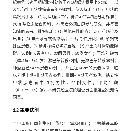
织80例（癌旁组织取材处位于PTC组织边缘至上5 cm），以
及结节性甲状腺瘤患者组织80例。纳入标准：(1) 行甲状腺
癌根治手术；(2) 病理确诊PTC，符合AJCC第7版分期标准；
(3) 完整临床检查资料；(4) 患者必须自愿参与研究，并签署
知情同意书。排除标准：(1) 其他恶性肿瘤；(2) 严重感染及
出血；(3) 血液系统或传染病；(4) 病毒性肝炎；(5) 孕妇或
妊娠患者；(6) 精神障碍或沟通困难；(7) 严重心肝肾功能障
碍。80例PTC患者中，30例男性，50例女性；平均年龄为
（58.35±4.56）岁；淋巴结转移42例，无淋巴结转移38例；
肿瘤直径≤4 cm患者43例，肿瘤直径>4 cm的患者37例；临
床分期Ⅰ期~Ⅱ期患者45例，Ⅲ期~Ⅳ期患者35例。结节性
甲状腺患者中15例男性，65例女性，平均年龄
（61.05±3.15）岁。本研究经医院伦理委员会批准豁免知情
同意。
1.2 主要试剂
二甲苯购自国药集团（货号：10023418）；二氨基联苯胺