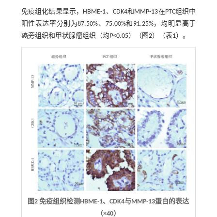
免疫组化结果显示，HBME-1、CDK4和MMP-13在PTC组织中
阳性表达率分别为87.50%、75.00%和91.25%，均明显高于
癌旁组织和甲状腺瘤组织（均
P<
0.05）（
图2
）（
表1
）。
图2 免疫组织检测
HBME-1
、
CDK4
与
MMP-13
蛋白的表达
（
×40
）