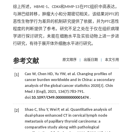
综上所述，HBME-1、CDK4和MMP-13在PTC组织中高表达，
与淋巴结转移，肿瘤大小和分期密切相关，该结果对PTC的
恶性生物学行为差异的机制研究提供了依据，并为PTC恶性
程度的判断提供了参考。研究不足之处在于仅在组织病理
学进行探讨研究，未能在细胞水平及实验动物上进一步进
行研究，有待于展开体外细胞水平进行研究。
参考文献
原文顺序
|
出版日期
|
本文引用
Cao
W
,
Chen
HD
,
Yu
YW
,
et al
. Changing profiles of
[1]
cancer burden worldwide and in China: a secondary
analysis of the global cancer statistics 2020[J].
Chin
Med J (Engl)
,
2021
,
134
(7):783-791.
doi:
10.1097/CM9.0000000000001474
.
Shao
C
,
Shu
Y
,
Wei
P
,
et al
. Quantitative analysis of
[2]
dual-phase enhanced CT in cervical lymph node
metastasis of papillary thyroid carcinoma: a
comparative study along with pathological