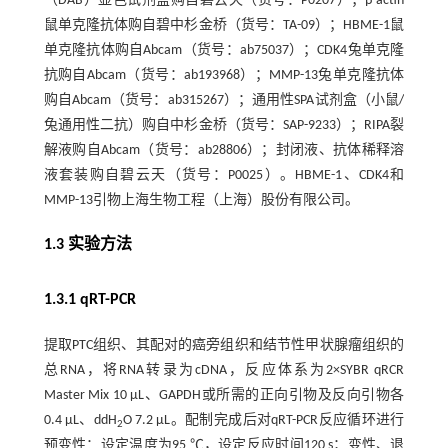
（DAB）显色试剂盒购自碧云天（货号：P0207）；β-actin
鼠单克隆抗体购自碧中杉金桥（货号：TA-09）；HBME-1鼠
单克隆抗体购自Abcam（货号：ab75037）；CDK4兔单克隆
抗购自Abcam（货号：ab193968）；MMP-13兔单克隆抗体
购自Abcam（货号：ab315267）；通用性SPA试剂盒（小鼠/
兔通用性二抗）购自中杉金桥（货号：SAP-9233）；RIPA裂
解液购自Abcam（货号：ab28806）；封闭液、抗体稀释溶
液套装购自碧云天（货号：P0025）。HBME-1、CDK4和
MMP-13引物上海生物工程（上海）股份有限公司。
1.3 实验方法
1.3.1 qRT-PCR
提取PTC组织、其配对的癌旁组织和结节性甲状腺瘤组织的
总RNA，将RNA转录为cDNA，反应体系为2×SYBR qRCR
Master Mix 10 μL、GAPDH或所需的正向引物及反向引物各
0.4 μL、ddH
O 7.2 μL。配制完成后对qRT-PCR反应循环进行
2
预变性：设定温度为95 ℃，设定反应时间120 s；变性、退