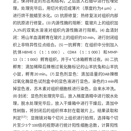
定，保持特定的形态和结构，之后放入石蜡中进行包埋处
理，处理完毕后，用切片机切成薄片（厚度约为4 μm），
进行烘干脱蜡至水化。(2) 抗原修复：热修复法对组织内部
的抗原进行修复。(3) 内源性酶的阻断：载玻片上的组织加
入3%的双氧水溶液对组织内源性酶进行阻断。(4) 血清封
闭：将山羊血清孵育在玻片上的组织约10 min，进行封闭组
织上非特异性位点结合。(5) 一抗孵育：在组织中分别加入
抗体HBME-1（1∶1 000）、CDK4（1∶1 000）和MMP-
13（1∶1 000）孵育组织，并于4 ℃冰箱孵育过夜。(6) 二抗
孵育：滴加稀释后辣根过氧化酶标记的山羊抗兔和山羊抗
小鼠，孵育20 min。(7) 显色剂显色：滴加适量的DAB辣根
过氧化酶显色试剂盒中的显色液进行显色，染色约3 min甩
掉显色液，苏木素对组织细胞核进行染色，自来水冲洗。
(8) 封闭：显色剂处理完毕后，放入梯度酒精中进行脱水处
理，脱水处理完毕后，放入干燥箱中进行干燥后，滴加中
性树脂，将封闭后的组织样本封在载玻片上。结果读取和
[
17
]
判定
：显微镜对每个切片上组织进行拍照，选择每个切
片至少5个100倍的视野进行统计阳性细胞总数，计算阳性