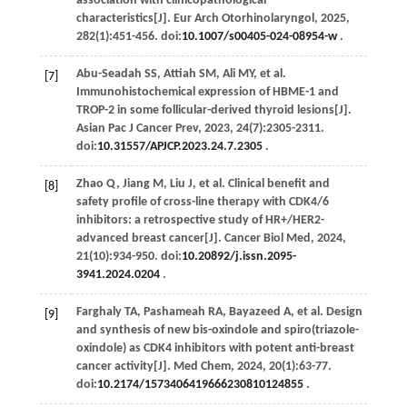
association with clinicopathological
characteristics[J].
Eur Arch Otorhinolaryngol
,
2025
,
282
(1):451-456. doi:
10.1007/s00405-024-08954-w
.
Abu-Seadah
SS
,
Attiah
SM
,
Ali
MY
,
et al
.
[7]
Immunohistochemical expression of HBME-1 and
TROP-2 in some follicular-derived thyroid lesions[J].
Asian Pac J Cancer Prev
,
2023
,
24
(7):2305-2311.
doi:
10.31557/APJCP.2023.24.7.2305
.
Zhao
Q
,
Jiang
M
,
Liu
J
,
et al
. Clinical benefit and
[8]
safety profile of cross-line therapy with CDK4/6
inhibitors: a retrospective study of HR+/HER2-
advanced breast cancer[J].
Cancer Biol Med
,
2024
,
21
(10):934-950. doi:
10.20892/j.issn.2095-
3941.2024.0204
.
Farghaly
TA
,
Pashameah
RA
,
Bayazeed
A
,
et al
. Design
[9]
and synthesis of new bis-oxindole and spiro(triazole-
oxindole) as CDK4 inhibitors with potent anti-breast
cancer activity[J].
Med Chem
,
2024
,
20
(1):63-77.
doi:
10.2174/1573406419666230810124855
.