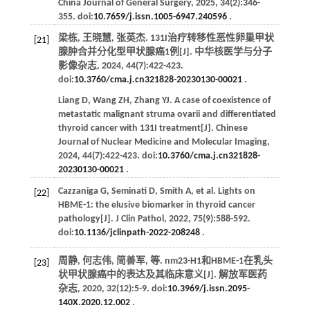
China Journal of General Surgery
,
2025
,
34
(2):346-
355. doi:
10.7659/j.issn.1005-6947.240596
.
梁栋, 王晓慧, 张英杰. 131I治疗转移性恶性卵巢甲状
[21]
腺肿合并分化型甲状腺癌1例[J].
中华核医学与分子
影像杂志
,
2024
,
44
(7):422-423.
doi:
10.3760/cma.j.cn321828-20230130-00021
.
Liang
D
,
Wang
ZH
,
Zhang
YJ
. A case of coexistence of
metastatic malignant struma ovarii and differentiated
thyroid cancer with 131I treatment[J].
Chinese
Journal of Nuclear Medicine and Molecular Imaging
,
2024
,
44
(7):422-423. doi:
10.3760/cma.j.cn321828-
20230130-00021
.
Cazzaniga
G
,
Seminati
D
,
Smith
A
,
et al
. Lights on
[22]
HBME-1: the elusive biomarker in thyroid cancer
pathology[J].
J Clin Pathol
,
2022
,
75
(9):588-592.
doi:
10.1136/jclinpath-2022-208248
.
周静, 何志伟, 简善军,
等
. nm23-H1和HBME-1在乳头
[23]
状甲状腺癌中的表达及其临床意义[J].
解放军医药
杂志
,
2020
,
32
(12):5-9. doi:
10.3969/j.issn.2095-
140X.2020.12.002
.