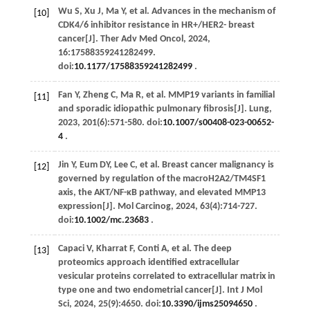
Wu
S
,
Xu
J
,
Ma
Y
,
et al
. Advances in the mechanism of
[10]
CDK4/6 inhibitor resistance in HR+/HER2- breast
cancer[J].
Ther Adv Med Oncol
,
2024
,
16
:17588359241282499.
doi:
10.1177/17588359241282499
.
Fan
Y
,
Zheng
C
,
Ma
R
,
et al
. MMP19 variants in familial
[11]
and sporadic idiopathic pulmonary fibrosis[J].
Lung
,
2023
,
201
(6):571-580. doi:
10.1007/s00408-023-00652-
4
.
Jin
Y
,
Eum
DY
,
Lee
C
,
et al
. Breast cancer malignancy is
[12]
governed by regulation of the macroH2A2/TM4SF1
axis, the AKT/NF-κB pathway, and elevated MMP13
expression[J].
Mol Carcinog
,
2024
,
63
(4):714-727.
doi:
10.1002/mc.23683
.
Capaci
V
,
Kharrat
F
,
Conti
A
,
et al
. The deep
[13]
proteomics approach identified extracellular
vesicular proteins correlated to extracellular matrix in
type one and two endometrial cancer[J].
Int J Mol
Sci
,
2024
,
25
(9):4650. doi:
10.3390/ijms25094650
.