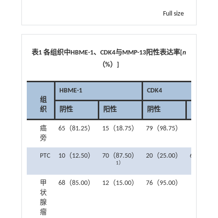
Full size
表1 各组织中
HBME-1
、
CDK4
与
MMP-13
阳性表达率
[
n
（
%
）
]
HBME-1
CDK4
组
织
阴性
阳性
阴性
阳性
癌
65（81.25）
15（18.75）
79（98.75）
1（1.2
旁
PTC
10（12.50）
70（87.50）
20（25.00）
60（75.0
1）
1）
甲
68（85.00）
12（15.00）
76（95.00）
4（5.0
状
腺
瘤