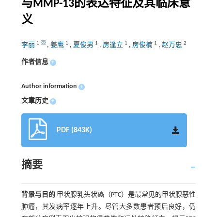
与MMP-13的表达特征及其临床意
义
1
1
1
1
1
2
李丽
,
姜鹰
,
夏俊男
,
房逢立
,
房俊楠
,
赵万忠
作者信息
+
Author information
+
文章历史
+
PDF (843K)
摘要
背景与目的
甲状腺乳头状癌（PTC）是最常见的甲状腺恶性
肿瘤，其发病率逐年上升。尽管大多数患者预后良好，仍