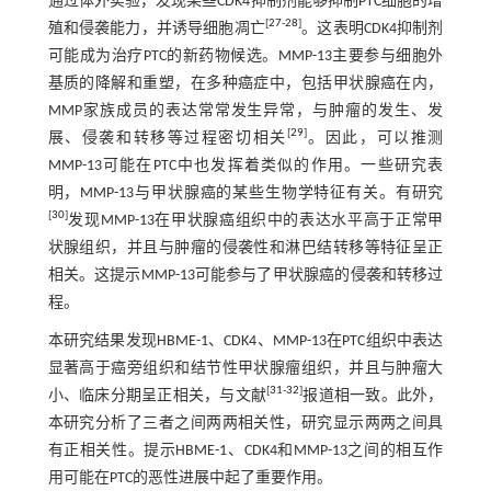
通过体外实验，发现某些CDK4抑制剂能够抑制PTC细胞的增
[
27
-
28
]
殖和侵袭能力，并诱导细胞凋亡
。这表明CDK4抑制剂
可能成为治疗PTC的新药物候选。MMP-13主要参与细胞外
基质的降解和重塑，在多种癌症中，包括甲状腺癌在内，
MMP家族成员的表达常常发生异常，与肿瘤的发生、发
[
29
]
展、侵袭和转移等过程密切相关
。因此，可以推测
MMP-13可能在PTC中也发挥着类似的作用。一些研究表
明，MMP-13与甲状腺癌的某些生物学特征有关。有研究
[
30
]
发现MMP-13在甲状腺癌组织中的表达水平高于正常甲
状腺组织，并且与肿瘤的侵袭性和淋巴结转移等特征呈正
相关。这提示MMP-13可能参与了甲状腺癌的侵袭和转移过
程。
本研究结果发现HBME-1、CDK4、MMP-13在PTC组织中表达
显著高于癌旁组织和结节性甲状腺瘤组织，并且与肿瘤大
[
31
-
32
]
小、临床分期呈正相关，与文献
报道相一致。此外，
本研究分析了三者之间两两相关性，研究显示两两之间具
有正相关性。提示HBME-1、CDK4和MMP-13之间的相互作
用可能在PTC的恶性进展中起了重要作用。