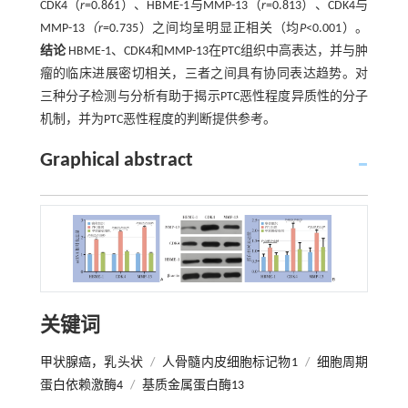
CDK4（
r
=0.861）、HBME-1与MMP-13（
r
=0.813）、CDK4与
MMP-13
（r
=0.735）之间均呈明显正相关（均
P
<0.001）。
结论
HBME-1、CDK4和MMP-13在PTC组织中高表达，并与肿
瘤的临床进展密切相关，三者之间具有协同表达趋势。对
三种分子检测与分析有助于揭示PTC恶性程度异质性的分子
机制，并为PTC恶性程度的判断提供参考。
Graphical abstract
关键词
甲状腺癌，乳头状
/
人骨髓内皮细胞标记物1
/
细胞周期
蛋白依赖激酶4
/
基质金属蛋白酶13