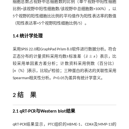
细胞总数占视野中总细胞数的比例（单个视野中阳性细胞
比例=该视野中阳性细胞数/该视野中总细胞数×100%），以
5个视野的阳性细胞比比例的平均值作为阳性表达率的数值
（阳性表达率=5个视野阳性细胞比例/5）。
1.4 统计学处理
采用SPSS 22.0和GraphPad Prism 8.0软件进行数据分析。符合
¯
±
正态分布的计量资料采用均数±标准差（
x
s
）表示，比
x
¯
±
s
较采用单因素方差分析；计数资料采用例数（百分比）
2
[
n
（%）]表示，比较
χ
检验；三种蛋白的表达的关联性采用
Spearman相关性分析。
P
<0.05为差异有统计学意义。
2 结 果
2.1 qRT-PCR与Western blot结果
qRT-PCR结果显示，PTC组织的HBME-1、CDK4及MMP-13的