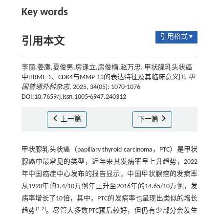
Key words
引用格式 ▾
引用本文
李丽,姜鹰,夏俊男,房逢立,房俊楠,赵万忠. 甲状腺乳头状癌
中HBME-1、CDK4与MMP-13的表达特征及其临床意义[J].
中
国普通外科杂志
, 2025, 34(05): 1070-1076
DOI:10.7659/j.issn.1005-6947.240312
上一篇
下一篇
甲状腺乳头状癌（papillary thyroid carcinoma，PTC）是甲状
腺癌中最常见的类型，近年来其发病率呈上升趋势，2022
年中国癌症中心发布的报告显示，中国甲状腺癌的发病率
从1990年的1.4/10万例年上升至2016年的14.65/10万例，发
病率增长了10倍，其中，PTC的发病率也呈现出类似的增长
[
1
-
2
]
趋势
。尽管大多数PTC预后较好，但仍有少部分会发生