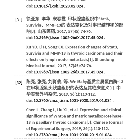
Biotechnol J
,
2023
,
21
:1573-1583.
doi:
10.1016/j.csbj.2023.02.024
.
徐亚东, 李华, 宋春霞. 甲状腺癌组织中Stat3、
[31]
Survivin、MMP-13的 表达变化及对淋巴结转移的影
响[J].
山东医药
,
2017
,
57
(45):74-76.
doi:
10.3969/j.issn.1002-266X.2017.45.024
.
Xu
YD
,
Li
H
,
Song
CX
. Expression changes of Stat3,
Survivin and MMP-13 in thyroid carcinoma and their
effects on lymph node metastasis[J].
Shandong
Medical Journal
,
2017
,
57
(45):74-76.
doi:
10.3969/j.issn.1002-266X.2017.45.024
.
陈亮, 张亮, 刘肖俊,
等
. Wnt5a与基质金属蛋白酶-13
[32]
在甲状腺乳头状癌组织的表达及其临床意义[J].
中
华实验外科杂志
,
2019
,
36
(1):110-112.
doi:
10.3760/cma.j.issn.1001-9030.2019.01.034
.
Chen
L
,
Zhang
L
,
Liu
XJ
,
et al
. Expression and clinical
significance of Wnt5a and matrix metalloproteinase-
13 in papillary thyroid carcinoma[J].
Chinese Journal
of Experimental Surgery
,
2019
,
36
(1):110-112.
doi:
10.3760/cma.j.issn.1001-9030.2019.01.034
.