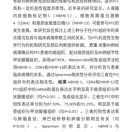
有部分病例表现出较强的侵袭性和远处转移倾向，提示PTC
具有一定的恶性程度异质性。近年来的研究显示，人骨髓
内皮细胞标记物1（HBME-1）、细胞周期蛋白激酶
4（CDK4）和基质金属蛋白酶13（MMP-13）可能参与PTC的
发生发展。本研究旨在探讨上述三种分子在PTC组织中的表
达情况及其与临床病理参数之间的关系，为PTC的恶性生物
学行为的机制研究及预后判断提供依据。
方法
收集80例经
病理确诊的PTC患者的癌组织、配对癌旁组织及80例结节性
甲状腺瘤组织，采用qRT-PCR、Western blot和免疫组学法检
测HBME-1、CDK4和MMP-13的表达水平，并分析其与患者
临床病理的关系。通过Spearman相关性分析评估三者在PTC
组织中的表达相关性。
结果
HBME-1、CDK4和MMP-13在
PTC组织中的mRNA和蛋白表达水平明显高于癌旁组织与甲
状腺瘤组织（均
P
<0.05）。免疫组化显示，三者在PTC中的
阳性表达率分别为87.50%、75.00%和91.25%，明显高于癌
旁组织与甲状腺瘤组织（均
P
<0.05）。三者的阳性表达率
与肿瘤直径、淋巴结转移和肿瘤分期明显有关（均
P
<0.05）。Spearman分析显示，HBME-1与