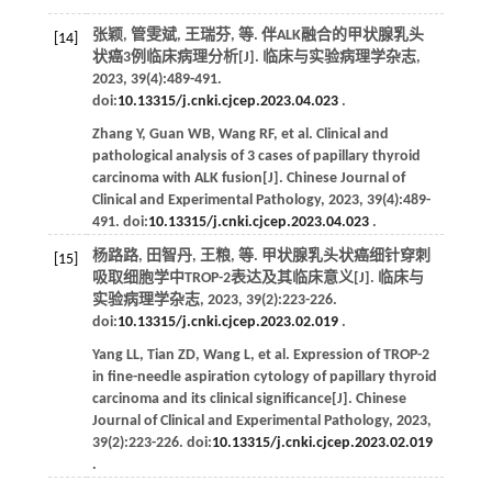
张颖, 管雯斌, 王瑞芬,
等
. 伴ALK融合的甲状腺乳头
[14]
状癌3例临床病理分析[J].
临床与实验病理学杂志
,
2023
,
39
(4):489-491.
doi:
10.13315/j.cnki.cjcep.2023.04.023
.
Zhang
Y
,
Guan
WB
,
Wang
RF
,
et al
. Clinical and
pathological analysis of 3 cases of papillary thyroid
carcinoma with ALK fusion[J].
Chinese Journal of
Clinical and Experimental Pathology
,
2023
,
39
(4):489-
491. doi:
10.13315/j.cnki.cjcep.2023.04.023
.
杨路路, 田智丹, 王粮,
等
. 甲状腺乳头状癌细针穿刺
[15]
吸取细胞学中TROP-2表达及其临床意义[J].
临床与
实验病理学杂志
,
2023
,
39
(2):223-226.
doi:
10.13315/j.cnki.cjcep.2023.02.019
.
Yang
LL
,
Tian
ZD
,
Wang
L
,
et al
. Expression of TROP-2
in fine-needle aspiration cytology of papillary thyroid
carcinoma and its clinical significance[J].
Chinese
Journal of Clinical and Experimental Pathology
,
2023
,
39
(2):223-226. doi:
10.13315/j.cnki.cjcep.2023.02.019
.