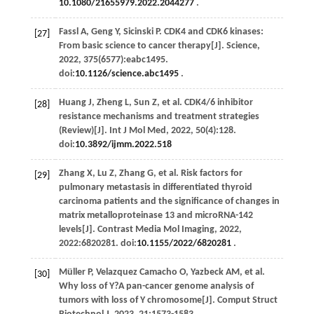
10.1080/21655979.2022.2044277
.
Fassl
A
,
Geng
Y
,
Sicinski
P
. CDK4 and CDK6 kinases:
[27]
From basic science to cancer therapy[J].
Science
,
2022
,
375
(6577):eabc1495.
doi:
10.1126/science.abc1495
.
Huang
J
,
Zheng
L
,
Sun
Z
,
et al
. CDK4/6 inhibitor
[28]
resistance mechanisms and treatment strategies
(Review)[J].
Int J Mol Med
,
2022
,
50
(4):128.
doi:
10.3892/ijmm.2022.518
Zhang
X
,
Lu
Z
,
Zhang
G
,
et al
. Risk factors for
[29]
pulmonary metastasis in differentiated thyroid
carcinoma patients and the significance of changes in
matrix metalloproteinase 13 and microRNA-142
levels[J].
Contrast Media Mol Imaging
,
2022
,
2022
:6820281. doi:
10.1155/2022/6820281
.
Müller
P
,
Velazquez Camacho
O
,
Yazbeck
AM
,
et al
.
[30]
Why loss of Y?A pan-cancer genome analysis of
tumors with loss of Y chromosome[J].
Comput Struct