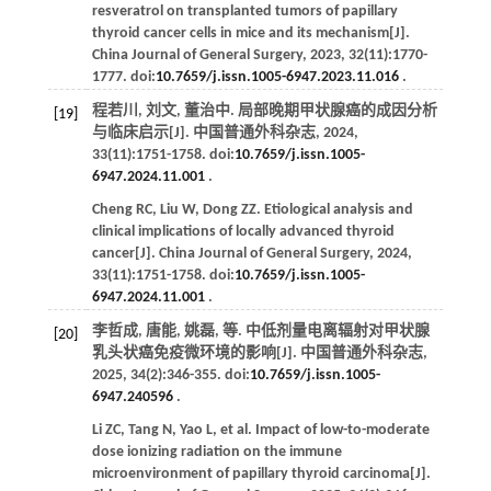
resveratrol on transplanted tumors of papillary
thyroid cancer cells in mice and its mechanism[J].
China Journal of General Surgery
,
2023
,
32
(11):1770-
1777. doi:
10.7659/j.issn.1005-6947.2023.11.016
.
程若川, 刘文, 董治中. 局部晚期甲状腺癌的成因分析
[19]
与临床启示[J].
中国普通外科杂志
,
2024
,
33
(11):1751-1758. doi:
10.7659/j.issn.1005-
6947.2024.11.001
.
Cheng
RC
,
Liu
W
,
Dong
ZZ
. Etiological analysis and
clinical implications of locally advanced thyroid
cancer[J].
China Journal of General Surgery
,
2024
,
33
(11):1751-1758. doi:
10.7659/j.issn.1005-
6947.2024.11.001
.
李哲成, 唐能, 姚磊,
等
. 中低剂量电离辐射对甲状腺
[20]
乳头状癌免疫微环境的影响[J].
中国普通外科杂志
,
2025
,
34
(2):346-355. doi:
10.7659/j.issn.1005-
6947.240596
.
Li
ZC
,
Tang
N
,
Yao
L
,
et al
. Impact of low-to-moderate
dose ionizing radiation on the immune
microenvironment of papillary thyroid carcinoma[J].