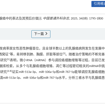
引用格式
5p在乳腺癌中的表达及其预后价值[J].
中国普通外科杂志
, 2025, 34(08): 1795-1800
下一篇
发病率居女性恶性肿瘤首位，且全球半数以上的乳腺癌病例发生在发展中
[
3
]
酒窝征”等，易转移到肺、胸膜、肝脏等部位
。随着治疗策略的不断完善
[
5
]
往研究
表明，微小RNA（miRNA）参与调控癌细胞增殖等过程，目前已
据库检索，从多个与乳腺癌细胞增殖、凋亡等过程密切相关的miRNA中
[
6
-
8
]
部分研究
证实miR-513a-3p、miR-106a-5p和miR-767-5p能够调控乳腺癌
a-3p、miR-106a-5p和miR-767-5p水平，分析三者水平与乳腺癌