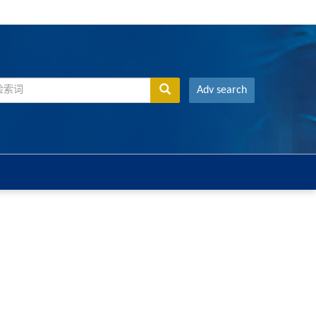
Adv search