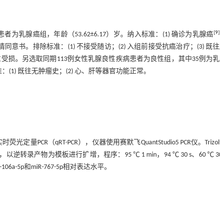
[
9
]
者为乳腺癌组，年龄（53.62±6.17）岁。纳入标准：(1) 确诊为乳腺癌
同意书。排除标准：(1) 不接受随访；(2) 入组前接受抗癌治疗；(3) 既
功能严重受损。另选取同期113例女性乳腺良性疾病患者为良性组，其中35例为
准：(1) 既往无肿瘤史；(2) 心、肝等器官功能正常。
CR（qRT-PCR），仪器使用赛默飞QuantStudio5 PCR仪。Trizo
物为模板进行扩增，程序：95 ℃ 1 min，94 ℃ 30 s、60 ℃ 30
R-106a-5p和miR-767-5p相对表达水平。