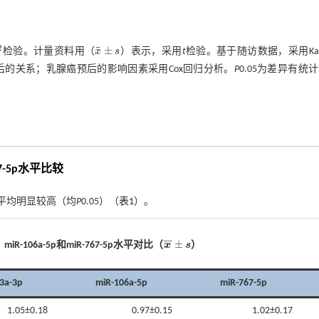
2
¯
±
检验。计量资料用（
x
s
）表示，采用
t
检验。基于随访数据，采用Kapl
2
x
¯
±
s
-5p与乳腺癌预后的关系；乳腺癌预后的影响因素采用Cox回归分析。
P
0.05为差异有统
67-5p水平比较
5p水平均明显较高（均
P
0.05）（
表1
）。
¯
¯
±
、
miR-106a-5p
和
miR-767-5p
水平对比（
x
s
）
x
¯
±
s
3a-3p
miR-106a-5p
miR-767-5p
1.05±0.18
0.97±0.15
1.02±0.17