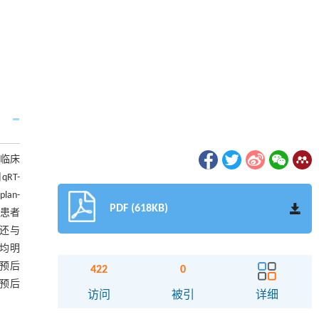
其临床
RT-
an-
PDF (618KB)
组患者
p还与
率均明
立预后
422
0
在预后
访问
被引
详细
摘要