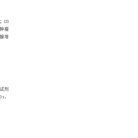
表4 乳腺癌预后的Cox回归分析
3 讨 论
；(2)
往肿瘤
参考文献
乳腺增
l试剂
 s，