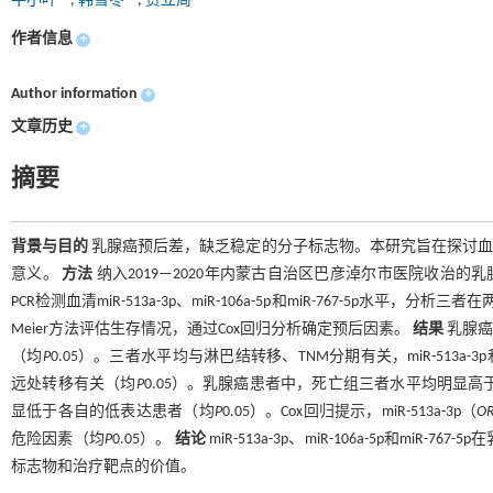
牛小叶
,
韩雪冬
,
贾立周
作者信息
+
Author information
+
文章历史
+
摘要
背景与目的
乳腺癌预后差，缺乏稳定的分子标志物。本研究旨在探讨血清miR-51
意义。
方法
纳入2019—2020年内蒙古自治区巴彦淖尔市医院收治的乳
PCR检测血清miR-513a-3p、miR-106a-5p和miR-767-5p水
Meier方法评估生存情况，通过Cox回归分析确定预后因素。
结果
乳腺癌组
（均
P
0.05）。三者水平均与淋巴结转移、TNM分期有关，miR-513a-3p和mi
远处转移有关（均
P
0.05）。乳腺癌患者中，死亡组三者水平均明显高
显低于各自的低表达患者（均
P
0.05）。Cox回归提示，miR-513a-3p（
O
危险因素（均
P
0.05）。
结论
miR-513a-3p、miR-106a-5p和
标志物和治疗靶点的价值。