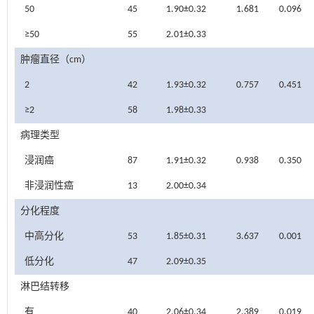
50
45
1.90±0.32
1.681
0.096
≥50
55
2.01±0.33
肿瘤直径（cm）
2
42
1.93±0.32
0.757
0.451
≥2
58
1.98±0.33
病理类型
浸润癌
87
1.91±0.32
0.938
0.350
非浸润性癌
13
2.00±0.34
分化程度
中高分化
53
1.85±0.31
3.637
0.001
低分化
47
2.09±0.35
淋巴结转移
有
40
2.06±0.34
2.389
0.019