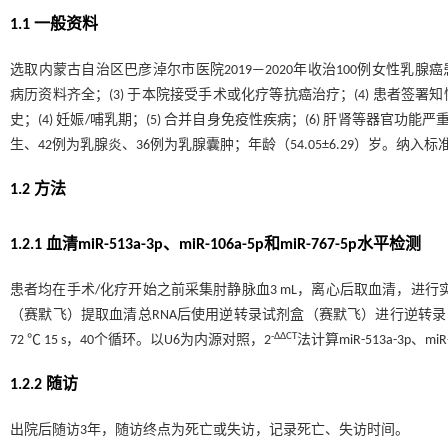
1.1 一般资料
选取内蒙古自治区巴彦淖尔市医院2019—2020年收治100例女性乳腺癌患
病历资料齐全；(3) 于本院接受手术或化疗等抗癌治疗；(4) 患者签署知情
史；(4) 妊娠/哺乳期；(5) 合并自身免疫性疾病；(6) 肝肾等器官
生、42例为乳腺炎、36例为乳腺囊肿；年龄（54.05±6.29）岁。纳入标
1.2 方法
1.2.1 血清miR-513a-3p、miR-106a-5p和miR-767-5p水平检测
患者均在手术/化疗开始之前采集肘静脉血3 mL，离心后取血清，进行实时荧光定量P
（赛默飞）提取血清总RNA后使用逆转录试剂盒（赛默飞）进行逆转录，以逆转录产
-∆∆CT
72 ℃ 15 s，40个循环。以U6为内源对照，2
法计算miR-513a-3p、mi
1.2.2 随访
出院后随访3年，随访终点为死亡或失访，记录死亡、失访时间。