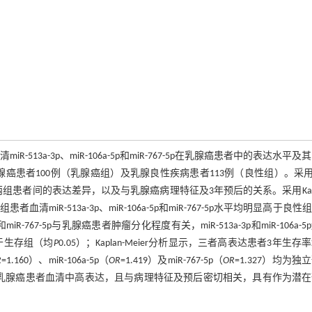
3a-3p、miR-106a-5p和miR-767-5p在乳腺癌患者中的表达水平及
腺癌患者100例（乳腺癌组）及乳腺良性疾病患者113例（良性组）。采用q
平，分析三者在两组患者间的表达差异，以及与乳腺癌病理特征及3年预后的关系。采用Kapl
患者血清miR-513a-3p、miR-106a-5p和miR-767-5p水平均明显高于良性
R-767-5p与乳腺癌患者肿瘤分化程度有关，miR-513a-3p和miR-106a-5
于生存组（均
P
0.05）；Kaplan-Meier分析显示，三者高表达患者3年生存
R
=1.160）、miR-106a-5p（
OR
=1.419）及miR-767-5p（
OR
=1.327）均为独
miR-767-5p在乳腺癌患者血清中高表达，且与病理特征及预后密切相关，具有作为潜