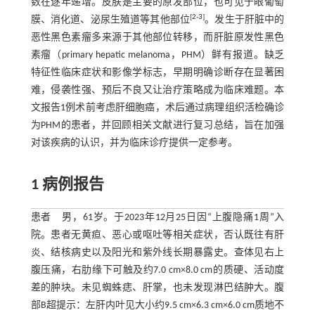
数在逐年递增。皮肤是主要的原发部位，也可见于眼葡萄
[
2
-
3
]
膜、消化道、泌尿生殖道等其他部位
。发生于肝脏中的
恶性黑色素瘤多来源于其他部位转移，而肝脏原发性黑色
素瘤（primary hepatic melanoma，PHM）鲜有报道。缺乏
特征性临床症状和影像学标志，早期明确诊断存在显著困
难，侵袭性强、预后不良又让治疗策略成为临床难题。本
文报告1例术前考虑肝细胞癌，术后通过病理组织活检确诊
为PHM的患者，并回顾相关文献进行复习总结，旨在加强
对该疾病的认识，并为临床诊疗提供一定参考。
1 病例报告
患者 男，61岁。于2023年12月25日因“上腹隐痛1周”入
院。患者无黄疸、恶心或呕吐等相关症状，否认既往有肝
炎、结核病史以及阳光和紫外线长期暴露史。查体见右上
腹压痛，右肋缘下可触及约7.0 cm×8.0 cm的质硬、活动度
差的肿块。未见蜘蛛痣、肝掌，也未发现淋巴结肿大。腹
部B超提示：左肝内叶见大小约9.5 cm×6.3 cm×6.0 cm质地不