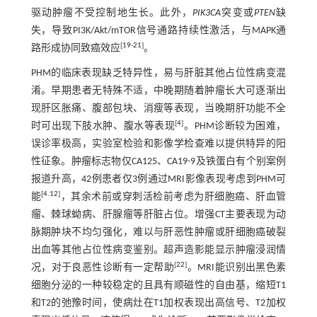
驱动肿瘤不受控制地生长。此外，
PIK3CA
突变或
PTEN
缺
失，导致PI3K/Akt/mTOR信号通路持续性激活，与MAPK通
[
19
-
21
]
路形成协同致癌效应
。
PHM的临床表现缺乏特异性，易与肝脏其他占位性病变混
淆。早期患者无特殊不适，中晚期随着肿瘤长大可逐渐出
现肝区胀痛、腹部包块、消瘦等表现，当晚期肝功能不全
[
4
]
时可出现下肢水肿、腹水等表现
。PHM诊断较为困难，
误诊率极高，实验室检验和影像学检查难以提供特异的阳
性征象。肿瘤标志物仅CA125、CA19-9及铁蛋白有个别案例
报道升高，42例患者仅3例通过MRI影像表现考虑到PHM可
[
4
.
12
]
能
，其余术前或穿刺活检前考虑为肝细胞癌、肝血管
瘤、棘球蚴病、肝腺瘤等肝脏占位。增强CT主要表现为动
脉期肿块不均匀强化，难以与肝恶性肿瘤或肝细胞癌破裂
出血等其他占位性病变鉴别。超声造影能显示肿瘤浸润情
[
22
]
况，对于良恶性诊断有一定帮助
。MRI能识别出黑色素
细胞分泌的一种较稳定的且具有顺磁性的自由基，缩短T1
和T2的弛豫时间，使病灶在T1加权表现出高信号、T2加权