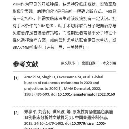
PHM作为罕见的肝脏肿瘤，缺乏特异临床症状、实验室及
影像学表现，病理组织学是目前唯一明确诊断方式。MRI具
有一定特征，但需要临床医生对该疾病拥有一定认识。拥
有手术条件的PHM患者，R
手术切除联合分子靶向治疗与
0
免疫治疗是首选治疗策略。而晚期患者需基于分子特征个
性化选择治疗方案，如纳武利尤单抗联合伊匹木单抗，或
BRAF/MEK抑制剂（达拉非尼、曲美替尼）。
参考文献
原文顺序
|
出版日期
|
本文引用
Arnold
M
,
Singh
D
,
Laversanne
M
,
et al
. Global
[1]
burden of cutaneous melanoma in 2020 and
projections to 2040[J].
JAMA Dermatol
,
2022
,
158
(5):495-503. doi:
10.1001/jamadermatol.2022.0160
.
宋享平, 刘合利, 谭风波,
等
. 原发性胃肠道黑色素瘤
[2]
15例临床分析并文献复习[J].
中国普通外科杂志
,
2015
,
24
(10):1479-1482. doi:
10.3978/j.issn.1005-