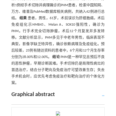
析1例经手术切除并病理确诊的PHM患者，检索中国知网、
万方、维普及PubMed数据库相关病例，共纳入42例进行总
结。
结果
患者，男性，61岁，术前误诊为肝细胞癌，术后
免疫组化示HMB45、Melan A、SOX10强阳性，确诊为
PHM。行手术完全切除肿瘤，术后12个月复发并多发转
移。文献分析显示，PHM多见于中老年男性，临床表现不
典型，影像学缺乏特异性，确诊依赖病理及免疫组化。预
后较差，25例有随访资料的患者中，6个月和12个月生存率
分别为28.00%和12.00%。
结论
PHM是一种罕见且预后不良
的恶性肿瘤，早期诊断困难。手术切除仍是局限性病灶的
首选治疗，结合分子靶向及免疫治疗可望改善生存；失去
手术机会时，应优先考虑免疫治疗和靶向治疗的个体化方
案。
Graphical abstract