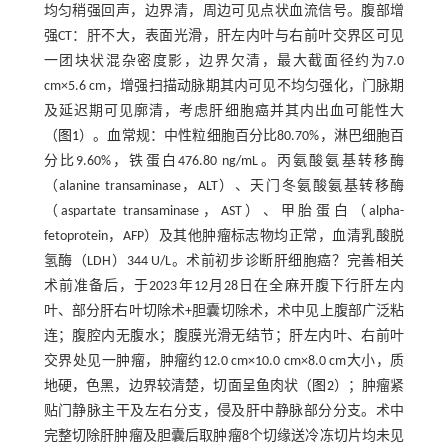
均匀稍强回声，边界清，周边可见点状血流信号。腹部增
强CT：肝不大，表面光滑，肝左内叶与右前叶交界区可见
一团块状混杂密度影，边界欠清，最大截面径约为7.0
cm×5.6 cm，增强扫描动脉期其内可见不均匀强化，门脉期
及延迟期可见廓清，考虑肝细胞癌并其内出血可能性大
（
图1
）。血常规：中性粒细胞百分比80.70%，淋巴细胞百
分比9.60%，铁蛋白476.80 ng/mL。丙氨酸氨基转移酶
（alanine transaminase，ALT）、天门冬氨酸氨基转移酶
（aspartate transaminase，AST）、甲胎蛋白（alpha-
fetoprotein，AFP）及其他肿瘤标志物均正常，血清乳酸脱
氢酶（LDH）344 U/L。术前初步诊断肝细胞癌？完善相关
术前准备后，于2023年12月28日在全麻开腹下行肝左内
叶、部分肝右叶切除术+胆囊切除术，术中见上腹部广泛粘
连；腹腔内无腹水；腹膜光滑无结节；肝左内叶、右前叶
交界处见一肿瘤，肿瘤约12.0 cm×10.0 cm×8.0 cm大小，质
地硬，色黑，边界较清楚，切面呈鱼肉状（
图2
）；肿瘤紧
贴门静脉主干及左右分支，侵及肝中静脉部分分支。术中
完整切除肝肿瘤及胆囊后取肿瘤8个切缘送冷冻切片均未见