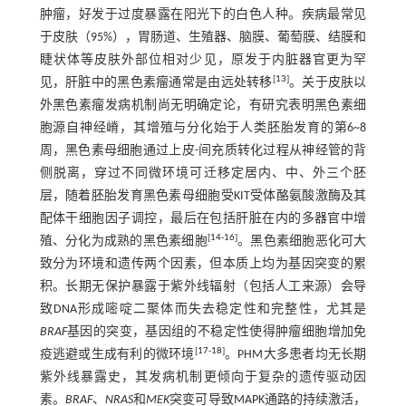
肿瘤，好发于过度暴露在阳光下的白色人种。疾病最常见
于皮肤（95%），胃肠道、生殖器、脑膜、葡萄膜、结膜和
睫状体等皮肤外部位相对少见，原发于内脏器官更为罕
[
13
]
见，肝脏中的黑色素瘤通常是由远处转移
。关于皮肤以
外黑色素瘤发病机制尚无明确定论，有研究表明黑色素细
胞源自神经嵴，其增殖与分化始于人类胚胎发育的第6~8
周，黑色素母细胞通过上皮-间充质转化过程从神经管的背
侧脱离，穿过不同微环境可迁移定居内、中、外三个胚
层，随着胚胎发育黑色素母细胞受KIT受体酪氨酸激酶及其
配体干细胞因子调控，最后在包括肝脏在内的多器官中增
[
14
-
16
]
殖、分化为成熟的黑色素细胞
。黑色素细胞恶化可大
致分为环境和遗传两个因素，但本质上均为基因突变的累
积。长期无保护暴露于紫外线辐射（包括人工来源）会导
致DNA形成嘧啶二聚体而失去稳定性和完整性，尤其是
BRAF
基因的突变，基因组的不稳定性使得肿瘤细胞增加免
[
17
-
18
]
疫逃避或生成有利的微环境
。PHM大多患者均无长期
紫外线暴露史，其发病机制更倾向于复杂的遗传驱动因
素。
BRAF
、
NRAS
和
MEK
突变可导致MAPK通路的持续激活，