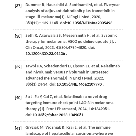
Dummer
R
,
Hauschild
A
,
Santinami
M
,
et al
. Five-year
[37]
analysis of adjuvant dabrafenib plus trametinib in
stage Ⅲ melanoma[J].
N Engl J Med
,
2020
,
383
(12):1139-1148. doi:
10.1056/NEJMoa2005493
.
Seth
R
,
Agarwala
SS
,
Messersmith
H
,
et al
. Systemic
[38]
therapy for melanoma: ASCO guideline update[J].
J
Clin Oncol
,
2023
,
41
(30):4794-4820. doi:
10.1200/JCO.23.01136
.
Tawbi
HA
,
Schadendorf
D
,
Lipson
EJ
,
et al
. Relatlimab
[39]
and nivolumab versus nivolumab in untreated
advanced melanoma[J].
N Engl J Med
,
2022
,
386
(1):24-34. doi:
10.1056/NEJMoa2109970
.
Su
J
,
Fu
Y
,
Cui
Z
,
et al
. Relatlimab: a novel drug
[40]
targeting immune checkpoint LAG-3 in melanoma
therapy[J].
Front Pharmacol
,
2024
,
14
:1349081.
doi:
10.3389/fphar.2023.1349081
.
Gryziak
M
,
Wozniak
K
,
Kraj
L
,
et al
. The immune
[41]
landscape of hepatocellular carcinoma-where we