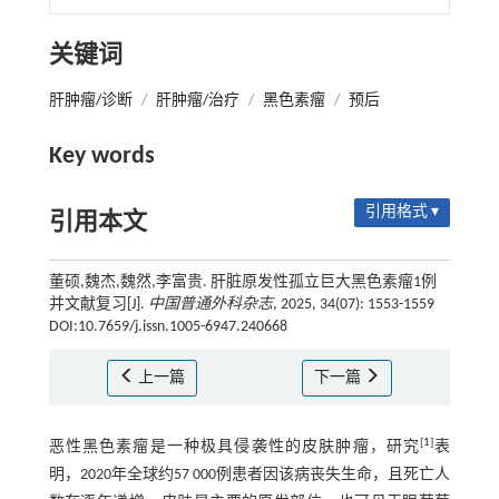
关键词
肝肿瘤/诊断
/
肝肿瘤/治疗
/
黑色素瘤
/
预后
Key words
引用格式 ▾
引用本文
董硕,魏杰,魏然,李富贵. 肝脏原发性孤立巨大黑色素瘤1例
并文献复习[J].
中国普通外科杂志
, 2025, 34(07): 1553-1559
DOI:10.7659/j.issn.1005-6947.240668
上一篇
下一篇
[
1
]
恶性黑色素瘤是一种极具侵袭性的皮肤肿瘤，研究
表
明，2020年全球约57 000例患者因该病丧失生命，且死亡人