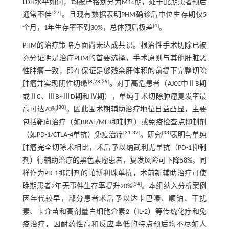
LDH水平如何，均被严格划分为M1c期，处于此期患者预后
[
27
]
通常不佳
。且现有数据表明PHM确诊后中位生存期仅5
[
4
]
个月，1年生存率不到30%，总体预后极差
。
PHM的治疗策略方面尚未达成共识。根治性手术切除已被
充分证明是治疗PHM的首要选择，手术原则与其他肝脏恶
性肿瘤一致，即在保证足够残余肝体积的前提下完整切除
[
8
,
28
-
29
]
肿瘤并实现阴性切缘
。对于高危患者（AJCC中ⅡB期
或ⅡC、ⅢB~ⅢD期和Ⅳ期），单纯手术切除肿瘤复发率最
[
30
]
高可达70%
。因此围术期辅助治疗地位日益凸显，主要
包括靶向治疗（如BRAF/MEK抑制剂）或免疫检查点抑制剂
[
31
-
32
]
[
33
]
（如PD-1/CTLA-4单抗）免疫治疗
。研究
表明与单纯
肿瘤完全切除术相比，术后予以纳武利尤单抗（PD-1抑制
剂）行辅助治疗的黑色素瘤患者，复发风险可下降58%。同
样作为PD-1抑制剂的帕博利珠单抗，术前新辅助治疗可使
[
34
]
晚期患者2年无事件生存率提升20%
。本组纳入分析案例
因年代较早，部分患者术后予以达卡巴嗪、顺铂、干扰
素、卡介苗和高剂量白细胞介素2（IL-2）等传统化疗和免
疫治疗，因耐药性高和反应率低的特点预后均不尽如人