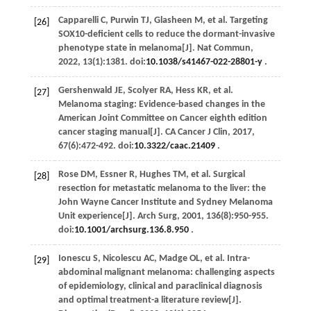
Capparelli
C
,
Purwin
TJ
,
Glasheen
M
,
et al
. Targeting
[26]
SOX10-deficient cells to reduce the dormant-invasive
phenotype state in melanoma[J].
Nat Commun
,
2022
,
13
(1):1381. doi:
10.1038/s41467-022-28801-y
.
Gershenwald
JE
,
Scolyer
RA
,
Hess
KR
,
et al
.
[27]
Melanoma staging: Evidence-based changes in the
American Joint Committee on Cancer eighth edition
cancer staging manual[J].
CA Cancer J Clin
,
2017
,
67
(6):472-492. doi:
10.3322/caac.21409
.
Rose
DM
,
Essner
R
,
Hughes
TM
,
et al
. Surgical
[28]
resection for metastatic melanoma to the liver: the
John Wayne Cancer Institute and Sydney Melanoma
Unit experience[J].
Arch Surg
,
2001
,
136
(8):950-955.
doi:
10.1001/archsurg.136.8.950
.
Ionescu
S
,
Nicolescu
AC
,
Madge
OL
,
et al
. Intra-
[29]
abdominal malignant melanoma: challenging aspects
of epidemiology, clinical and paraclinical diagnosis
and optimal treatment-a literature review[J].