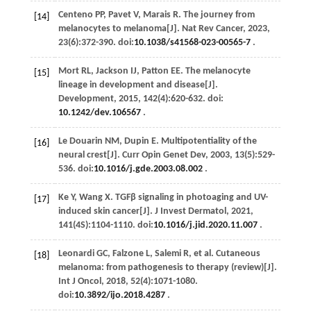
Centeno
PP
,
Pavet
V
,
Marais
R
. The journey from
[14]
melanocytes to melanoma[J].
Nat Rev Cancer
,
2023
,
23
(6):372-390. doi:
10.1038/s41568-023-00565-7
.
Mort
RL
,
Jackson
IJ
,
Patton
EE
. The melanocyte
[15]
lineage in development and disease[J].
Development
,
2015
,
142
(4):620-632. doi:
10.1242/dev.106567
.
Le Douarin
NM
,
Dupin
E
. Multipotentiality of the
[16]
neural crest[J].
Curr Opin Genet Dev
,
2003
,
13
(5):529-
536. doi:
10.1016/j.gde.2003.08.002
.
Ke
Y
,
Wang
X
. TGFβ signaling in photoaging and UV-
[17]
induced skin cancer[J].
J Invest Dermatol
,
2021
,
141
(4S):1104-1110. doi:
10.1016/j.jid.2020.11.007
.
Leonardi
GC
,
Falzone
L
,
Salemi
R
,
et al
. Cutaneous
[18]
melanoma: from pathogenesis to therapy (review)[J].
Int J Oncol
,
2018
,
52
(4):1071-1080.
doi:
10.3892/ijo.2018.4287
.