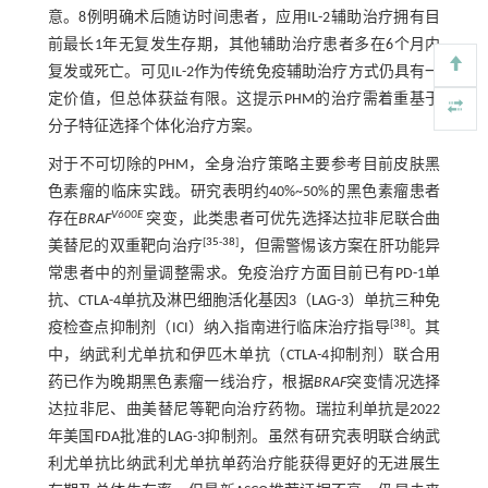
意。8例明确术后随访时间患者，应用IL-2辅助治疗拥有目
前最长1年无复发生存期，其他辅助治疗患者多在6个月内
复发或死亡。可见IL-2作为传统免疫辅助治疗方式仍具有一
定价值，但总体获益有限。这提示PHM的治疗需着重基于
分子特征选择个体化治疗方案。
对于不可切除的PHM，全身治疗策略主要参考目前皮肤黑
色素瘤的临床实践。研究表明约40%~50%的黑色素瘤患者
V600E
存在
BRAF
突变，此类患者可优先选择达拉非尼联合曲
[
35
-
38
]
美替尼的双重靶向治疗
，但需警惕该方案在肝功能异
常患者中的剂量调整需求。免疫治疗方面目前已有PD-1单
抗、CTLA-4单抗及淋巴细胞活化基因3（LAG-3）单抗三种免
[
38
]
疫检查点抑制剂（ICI）纳入指南进行临床治疗指导
。其
中，纳武利尤单抗和伊匹木单抗（CTLA-4抑制剂）联合用
药已作为晚期黑色素瘤一线治疗，根据
BRAF
突变情况选择
达拉非尼、曲美替尼等靶向治疗药物。瑞拉利单抗是2022
年美国FDA批准的LAG-3抑制剂。虽然有研究表明联合纳武
利尤单抗比纳武利尤单抗单药治疗能获得更好的无进展生