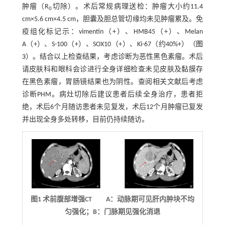
肿瘤（R
切除）。术后常规病理送检：肿瘤大小约11.4
0
cm×5.6 cm×4.5 cm，胆囊及胆总管切缘均未见肿瘤累及。免
疫组化标记示：vimentin（+）、HMB45（+）、Melan
A（+）、S-100（+）、SOX10（+）、Ki-67（约40%+）（
图
3
）。结合以上检查结果，考虑诊断为恶性黑色素瘤。术后
请皮肤科和眼科会诊进行全身详细检查未见皮肤及黏膜存
在黑色素瘤，胃肠镜结果也为阴性。查阅相关文献后考虑
诊断PHM。病灶切除后建议患者后续全身治疗，患者拒
绝，术后6个月随访患者未见复发，术后12个月肿瘤已复发
并出现全身多处转移，目前仍持续随访。
图1 术前腹部增强
CT
A：动脉期可见肝内肿块不均
匀强化；B：门脉期见强化消退