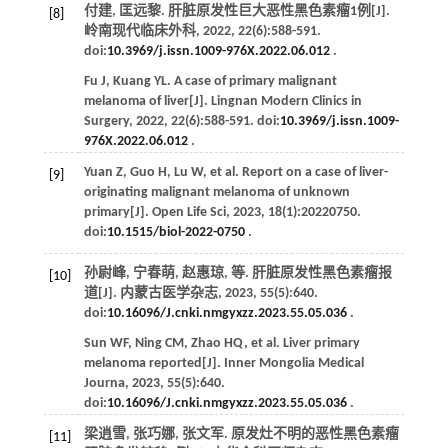
付建, 匡远黎. 肝脏原发性巨大恶性黑色素瘤1例[J].
[8]
岭南现代临床外科
,
2022
,
22
(6):588-591.
doi:
10.3969/j.issn.1009-976X.2022.06.012
.
Fu
J
,
Kuang
YL
. A case of primary malignant
melanoma of liver[J].
Lingnan Modern Clinics in
Surgery
,
2022
,
22
(6):588-591. doi:
10.3969/j.issn.1009-
976X.2022.06.012
.
Yuan
Z
,
Guo
H
,
Lu
W
,
et al
. Report on a case of liver-
[9]
originating malignant melanoma of unknown
primary[J].
Open Life Sci
,
2023
,
18
(1):20220750.
doi:
10.1515/biol-2022-0750
.
孙尉峰, 宁春萌, 赵惠琼,
等
. 肝脏原发性黑色素瘤报
[10]
道[J].
内蒙古医学杂志
,
2023
,
55
(5):640.
doi:
10.16096/J.cnki.nmgyxzz.2023.55.05.036
.
Sun
WF
,
Ning
CM
,
Zhao
HQ
,
et al
. Liver primary
melanoma reported[J].
Inner Mongolia Medical
Journa
,
2023
,
55
(5):640.
doi:
10.16096/J.cnki.nmgyxzz.2023.55.05.036
.
梁逍雪, 张巧娜, 张文军. 原发灶不明的恶性黑色素瘤
[11]