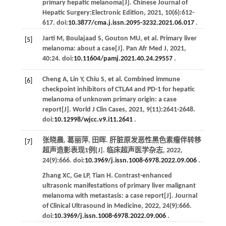
primary hepatic melanoma[J].
Chinese Journal of
Hepatic Surgery:
Electronic Edition,
2021
,
10
(6):612-
617. doi:
10.3877/cma.j.issn.2095-3232.2021.06.017
.
Jarti
M
,
Boulajaad
S
,
Gouton
MU
,
et al
. Primary liver
[5]
melanoma: about a case[J].
Pan Afr Med J
,
2021
,
40
:24. doi:
10.11604/pamj.2021.40.24.29557
.
Cheng
A
,
Lin
Y
,
Chiu
S
,
et al
. Combined immune
[6]
checkpoint inhibitors of CTLA4 and PD-1 for hepatic
melanoma of unknown primary origin: a case
report[J].
World J Clin Cases
,
2021
,
9
(11):2641-2648.
doi:
10.12998/wjcc.v9.i11.2641
.
张晓晨, 葛丽萍, 田晖. 肝脏原发恶性黑色素瘤伴转移
[7]
超声造影表现1例[J].
临床超声医学杂志
,
2022
,
24
(9):666. doi:
10.3969/j.issn.1008-6978.2022.09.006
.
Zhang
XC
,
Ge
LP
,
Tian
H
. Contrast-enhanced
ultrasonic manifestations of primary liver malignant
melanoma with metastasis: a case report[J].
Journal
of Clinical Ultrasound in Medicine
,
2022
,
24
(9):666.
doi:
10.3969/j.issn.1008-6978.2022.09.006
.