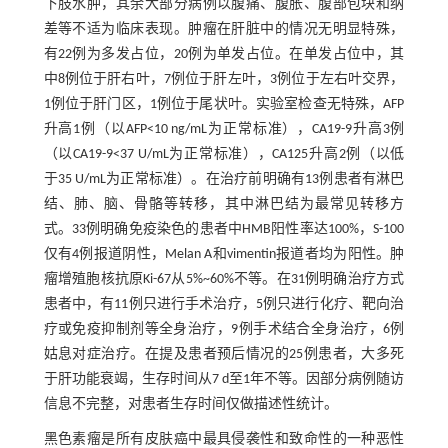
下肢水肿，其余大部分病例以腹痛、腹胀、腹部包块和纳
差等不适为临床表现。肿瘤在肝脏中的情况无明显特殊，
有22例为多发占位，20例为单发占位。在单发占位中，其
中8例位于肝右叶，7例位于肝左叶，3例位于左右叶交界，
1例位于肝门区，1例位于尾状叶。实验室检查无特殊，AFP
升高1例（以AFP<10 ng/mL为正常标准），CA19-9升高3例
（以CA19-9<37 U/mL为正常标准），CA125升高2例（以低
于35 U/mL为正常标准）。在治疗前明确有13例患者有淋巴
结、肺、脑、骨骼等转移，其中淋巴结为最常见转移方
式。33例明确免疫染色的患者中HMB阳性率达100%，S-100
仅有4例报道阴性，Melan A和vimentin报道者均为阳性。肿
瘤增殖胞核抗原Ki-67从5%~60%不等。在31例明确治疗方式
患者中，有11例只进行手术治疗，5例只进行化疗、靶向治
疗或免疫抑制剂等全身治疗，9例手术结合全身治疗，6例
姑息对症治疗。在提及患者预后情况的25例患者，大多死
于肝功能衰竭，生存时间从7 d至1年不等。因部分病例随访
信息不完整，对患者生存时间仅做描述性统计。
黑色素瘤是所有皮肤癌中最具侵袭性和致命性的一种恶性