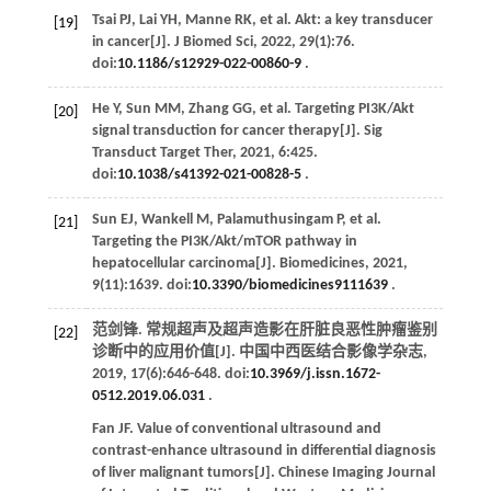
Tsai
PJ
,
Lai
YH
,
Manne
RK
,
et al
. Akt: a key transducer
[19]
in cancer[J].
J Biomed Sci
,
2022
,
29
(1):76.
doi:
10.1186/s12929-022-00860-9
.
He
Y
,
Sun
MM
,
Zhang
GG
,
et al
. Targeting PI3K/Akt
[20]
signal transduction for cancer therapy[J].
Sig
Transduct Target Ther
,
2021
,
6
:425.
doi:
10.1038/s41392-021-00828-5
.
Sun
EJ
,
Wankell
M
,
Palamuthusingam
P
,
et al
.
[21]
Targeting the PI3K/Akt/mTOR pathway in
hepatocellular carcinoma[J].
Biomedicines
,
2021
,
9
(11):1639. doi:
10.3390/biomedicines9111639
.
范剑锋. 常规超声及超声造影在肝脏良恶性肿瘤鉴别
[22]
诊断中的应用价值[J].
中国中西医结合影像学杂志
,
2019
,
17
(6):646-648. doi:
10.3969/j.issn.1672-
0512.2019.06.031
.
Fan
JF
. Value of conventional ultrasound and
contrast-enhance ultrasound in differential diagnosis
of liver malignant tumors[J].
Chinese Imaging Journal