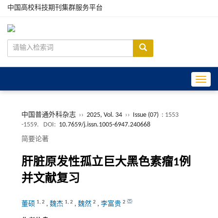
中国高校科技期刊集群服务平台
Toggle
中国普通外科杂志
››
2025, Vol. 34
››
Issue (07)
: 1553
-1559.
DOI:
10.7659/j.issn.1005-6947.240668
简要论著
肝脏原发性孤立巨大黑色素瘤1例
并文献复习
1
,
2
1
,
2
2
2
董硕
,
魏杰
,
魏然
,
李富贵