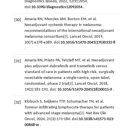
Diagnostics (Basel)
,
2022
,
12
(9):2054.
doi:
10.3390/diagnostics12092054
.
Amaria
RN
,
Menzies
AM
,
Burton
EM
,
et al
.
[30]
Neoadjuvant systemic therapy in melanoma:
recommendations of the international neoadjuvant
melanoma consortium[J].
Lancet Oncol
,
2019
,
20
(7):e378-e389. doi:
10.1016/S1470-2045(19)30332-8
.
Amaria
RN
,
Prieto
PA
,
Tetzlaff
MT
,
et al
. Neoadjuvant
[31]
plus adjuvant dabrafenib and trametinib versus
standard of care in patients with high-risk, surgically
resectable melanoma: a single-centre, open-label,
randomised, phase 2 trial[J].
Lancet Oncol
,
2018
,
19
(2):181-193. doi:
10.1016/S1470-2045(18)30015-9
.
Klobuch
S
,
Seijkens
TTP
,
Schumacher
TN
,
et al
.
[32]
Tumour-infiltrating lymphocyte therapy for patients
with advanced-stage melanoma[J].
Nat Rev Clin
Oncol
,
2024
,
21
(3):173-184. doi:
10.1038/s41571-023-
00848-w
.