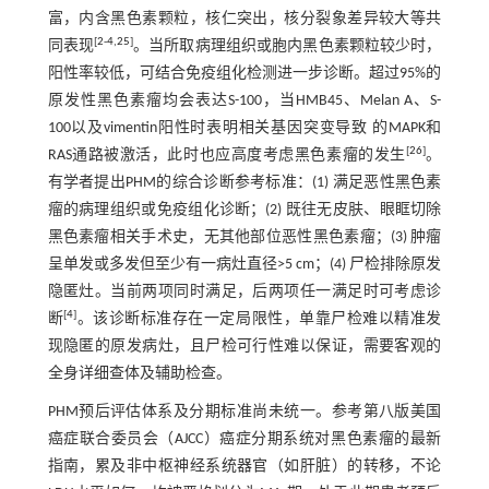
富，内含黑色素颗粒，核仁突出，核分裂象差异较大等共
[
2
-
4
,
25
]
同表现
。当所取病理组织或胞内黑色素颗粒较少时，
阳性率较低，可结合免疫组化检测进一步诊断。超过95%的
原发性黑色素瘤均会表达S-100，当HMB45、Melan A、S-
100以及vimentin阳性时表明相关基因突变导致 的MAPK和
[
26
]
RAS通路被激活，此时也应高度考虑黑色素瘤的发生
。
有学者提出PHM的综合诊断参考标准：(1) 满足恶性黑色素
瘤的病理组织或免疫组化诊断；(2) 既往无皮肤、眼眶切除
黑色素瘤相关手术史，无其他部位恶性黑色素瘤；(3) 肿瘤
呈单发或多发但至少有一病灶直径>5 cm；(4) 尸检排除原发
隐匿灶。当前两项同时满足，后两项任一满足时可考虑诊
[
4
]
断
。该诊断标准存在一定局限性，单靠尸检难以精准发
现隐匿的原发病灶，且尸检可行性难以保证，需要客观的
全身详细查体及辅助检查。
PHM预后评估体系及分期标准尚未统一。参考第八版美国
癌症联合委员会（AJCC）癌症分期系统对黑色素瘤的最新
指南，累及非中枢神经系统器官（如肝脏）的转移，不论