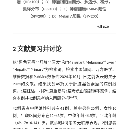
瘤（HE×100）；B：肿瘤细胞呈圆形、多边形、梭形，
巢样分布（HE×100）；C：肿瘤细胞HMB45阳性
（SP×200）；D：Melan A阳性（SP×200）
Full size
2 文献复习并讨论
以“黑色素瘤”“肝脏”“原发”和“Malignant Melanoma”“Liver”
“Hepatic”“Primary”为检索词，检索中国知网、万方医学、
维普数据和PubMed数据库2024年10月1日之前发表的关于
PHM的文献。结果找到46篇关于肝脏黑色素瘤的病例报
道，1篇综述，排除5篇重复与1篇考虑由眼部转移案例，结
[
4
-
12
]
合本例共42例患者纳入回顾分析
。
42例患者中明确性别共有41例，其中男性25例，女性16
例。年龄区间分布在12~83岁，中位年龄48.5岁，平均年龄
（49.17±16.14）岁。就诊时4例患者无临床表现，2例患者