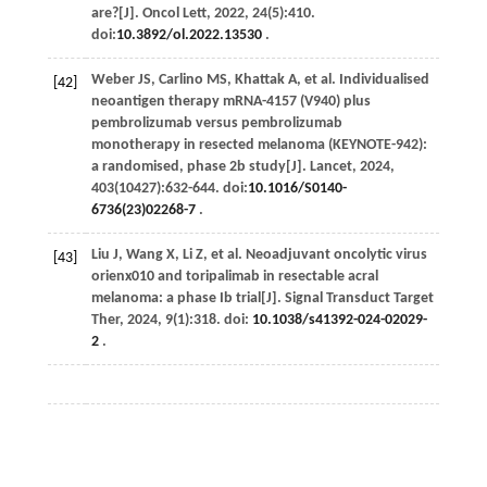
are?[J].
Oncol Lett
,
2022
,
24
(5):410.
doi:
10.3892/ol.2022.13530
.
Weber
JS
,
Carlino
MS
,
Khattak
A
,
et al
. Individualised
[42]
neoantigen therapy mRNA-4157 (V940) plus
pembrolizumab versus pembrolizumab
monotherapy in resected melanoma (KEYNOTE-942):
a randomised, phase 2b study[J].
Lancet
,
2024
,
403
(10427):632-644. doi:
10.1016/S0140-
6736(23)02268-7
.
Liu
J
,
Wang
X
,
Li
Z
,
et al
. Neoadjuvant oncolytic virus
[43]
orienx010 and toripalimab in resectable acral
melanoma: a phase Ib trial[J].
Signal Transduct Target
Ther
,
2024
,
9
(1):318. doi:
10.1038/s41392-024-02029-
2
.