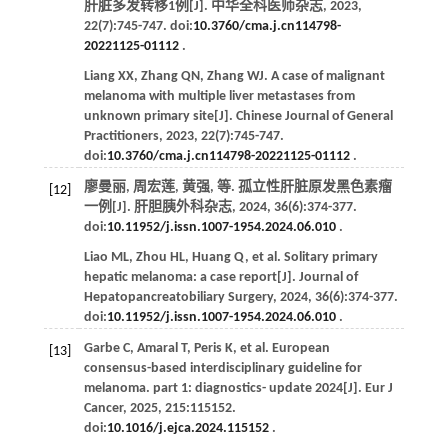
肝脏多发转移1例[J].
中华全科医师杂志
,
2023
,
22
(7):745-747. doi:
10.3760/cma.j.cn114798-
20221125-01112
.
Liang
XX
,
Zhang
QN
,
Zhang
WJ
. A case of malignant
melanoma with multiple liver metastases from
unknown primary site[J].
Chinese Journal of General
Practitioners
,
2023
,
22
(7):745-747.
doi:
10.3760/cma.j.cn114798-20221125-01112
.
廖曼丽, 周宏莲, 黄强,
等
. 孤立性肝脏原发黑色素瘤
[12]
一例[J].
肝胆胰外科杂志
,
2024
,
36
(6):374-377.
doi:
10.11952/j.issn.1007-1954.2024.06.010
.
Liao
ML
,
Zhou
HL
,
Huang
Q
,
et al
. Solitary primary
hepatic melanoma: a case report[J].
Journal of
Hepatopancreatobiliary Surgery
,
2024
,
36
(6):374-377.
doi:
10.11952/j.issn.1007-1954.2024.06.010
.
Garbe
C
,
Amaral
T
,
Peris
K
,
et al
. European
[13]
consensus-based interdisciplinary guideline for
melanoma. part 1: diagnostics- update 2024[J].
Eur J
Cancer
,
2025
,
215
:115152.
doi:
10.1016/j.ejca.2024.115152
.