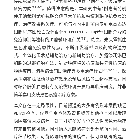
存期及总体生存率，但最新ASCO推荐证据不高，仍是未来
[
39
-
40
]
研究方向
。值得注意的是，本研究中有2例患者分别
使用纳武利尤单抗联合伊匹木单抗和帕博利珠单抗免疫治
疗，治疗效果仍欠佳。可能与PHM中肝窦内皮细胞高表达
细胞程序性死亡受体配体1（PD-L1）、Kupffer细胞介导的
[
41
]
免疫抑制等独特的肿瘤微环境有关
。总之，未来需抓住
黑色素瘤免疫原性特点，不断开发新型ICI及药物递送方
式、个体化围术期辅助治疗与新辅助治疗、肿瘤浸润淋巴
细胞的过继细胞疗法、针对肿瘤相关抗原和特异性抗原的
[
32
,
42
-
43
]
肿瘤疫苗、溶瘤病毒辅助治疗等多重治疗模式
，探
索识别和验证预测治疗效果及预后风险的生物标志物。同
时结合肝脏肿瘤特有免疫微环境开展特异临床研究，并非
简单套用皮肤黑色素瘤治疗方案。
本文存在一定局限性，目前报道的大多病例及本案例缺乏
PET/CT检查，仅靠全身查体及胃肠镜等其他检查难以发现
隐匿部位原发病灶，对于肝脏多发占位的恶性黑色素瘤存
在来自转移可能。同时纳入文献的病例部分随访时间、治
疗细节缺失，可能影响结果的准确性。但可以明确的是，