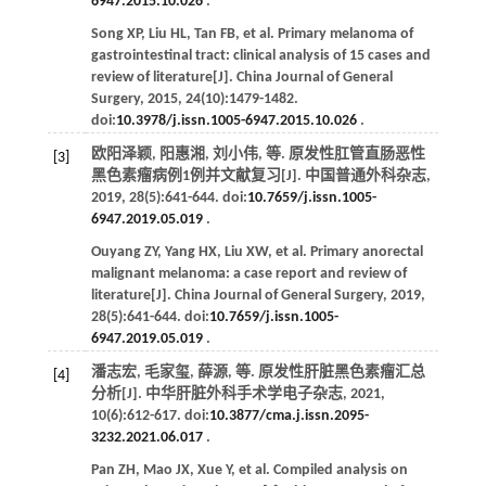
6947.2015.10.026
.
Song
XP
,
Liu
HL
,
Tan
FB
,
et al
. Primary melanoma of
gastrointestinal tract: clinical analysis of 15 cases and
review of literature[J].
China Journal of General
Surgery
,
2015
,
24
(10):1479-1482.
doi:
10.3978/j.issn.1005-6947.2015.10.026
.
欧阳泽颖, 阳惠湘, 刘小伟,
等
. 原发性肛管直肠恶性
[3]
黑色素瘤病例1例并文献复习[J].
中国普通外科杂志
,
2019
,
28
(5):641-644. doi:
10.7659/j.issn.1005-
6947.2019.05.019
.
Ouyang
ZY
,
Yang
HX
,
Liu
XW
,
et al
. Primary anorectal
malignant melanoma: a case report and review of
literature[J].
China Journal of General Surgery
,
2019
,
28
(5):641-644. doi:
10.7659/j.issn.1005-
6947.2019.05.019
.
潘志宏, 毛家玺, 薛源,
等
. 原发性肝脏黑色素瘤汇总
[4]
分析[J].
中华肝脏外科手术学电子杂志
,
2021
,
10
(6):612-617. doi:
10.3877/cma.j.issn.2095-
3232.2021.06.017
.
Pan
ZH
,
Mao
JX
,
Xue
Y
,
et al
. Compiled analysis on