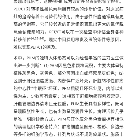
表现出低信号，这使得MRI成为诊断PHM首要影像学检查。
PET/CT 对转移性黑色素瘤拥有较高的诊断价值，对原发病
灶的追踪有着不可替代的作用。由于恶性细胞通常具有更
高的代谢率，它们较邻近的正常组织表现出更大的氟代脱
氧葡萄糖亲和力，PET/CT可以在一次检查中评估全身各种
[
4
,
23
-
24
]
转移部位
。现实中因费用昂贵及医院条件等原因，
难以实现PET/CT的普及。
术中，PHM的独特大体形态可以为经验丰富的主刀医生做
出进一步判断：(1) PHM因黑色素颗粒沉积，主要大体呈特
征性灰黑色、灰黄色，部分可因出血或坏死呈灰红色；(2)
区别于肝细胞癌质脆、内部伴广泛坏死，肝脏转移性肿瘤
的中心性“牛眼征”坏死，PHM质硬且坏死少见，内部以实
性为主，少数可有囊变；(3) 相较于肝细胞癌假包膜常见、
肝血管瘤边界清晰且无包膜，PHM生长具有多样性，既可
呈现膨胀性生长，也有少数呈浸润性生长。病理活检几乎
是唯一明确诊断方式，PHM与其他皮外黑色素瘤拥有相似
的病理组织学形态特点：肿瘤细胞呈圆形、梭形、多边形
等多样的细胞学形态，排列片状或不规则癌巢状。胞质丰