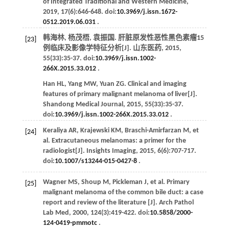
of Integrated Traditional and Western Medicine
,
2019
,
17
(6):646-648. doi:
10.3969/j.issn.1672-
0512.2019.06.031
.
韩海林, 杨茂梧, 袁振国. 肝脏原发性恶性黑色素瘤15
[23]
例临床及影像学特征分析[J].
山东医药
,
2015
,
55
(33):35-37. doi:
10.3969/j.issn.1002-
266X.2015.33.012
.
Han
HL
,
Yang
MW
,
Yuan
ZG
. Clinical and imaging
features of primary malignant melanoma of liver[J].
Shandong Medical Journal
,
2015
,
55
(33):35-37.
doi:
10.3969/j.issn.1002-266X.2015.33.012
.
Keraliya
AR
,
Krajewski
KM
,
Braschi-Amirfarzan
M
,
et
[24]
al
. Extracutaneous melanomas: a primer for the
radiologist[J].
Insights Imaging
,
2015
,
6
(6):707-717.
doi:
10.1007/s13244-015-0427-8
.
Wagner
MS
,
Shoup
M
,
Pickleman
J
,
et al
. Primary
[25]
malignant melanoma of the common bile duct: a case
report and review of the literature [J].
Arch Pathol
Lab Med
,
2000
,
124
(3):419-422. doi:
10.5858/2000-
124-0419-pmmotc
.