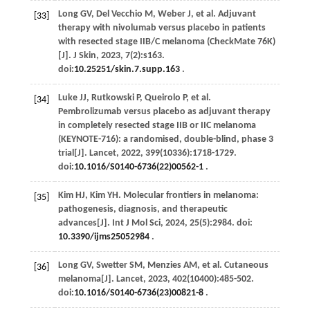
Long
GV
,
Del Vecchio
M
,
Weber
J
,
et al
. Adjuvant
[33]
therapy with nivolumab versus placebo in patients
with resected stage IIB/C melanoma (CheckMate 76K)
[J].
J Skin
,
2023
,
7
(2):s163.
doi:
10.25251/skin.7.supp.163
.
Luke
JJ
,
Rutkowski
P
,
Queirolo
P
,
et al
.
[34]
Pembrolizumab versus placebo as adjuvant therapy
in completely resected stage IIB or IIC melanoma
(KEYNOTE-716): a randomised, double-blind, phase 3
trial[J].
Lancet
,
2022
,
399
(10336):1718-1729.
doi:
10.1016/S0140-6736(22)00562-1
.
Kim
HJ
,
Kim
YH
. Molecular frontiers in melanoma:
[35]
pathogenesis, diagnosis, and therapeutic
advances[J].
Int J Mol Sci
,
2024
,
25
(5):2984. doi:
10.3390/ijms25052984
.
Long
GV
,
Swetter
SM
,
Menzies
AM
,
et al
. Cutaneous
[36]
melanoma[J].
Lancet
,
2023
,
402
(10400):485-502.
doi:
10.1016/S0140-6736(23)00821-8
.