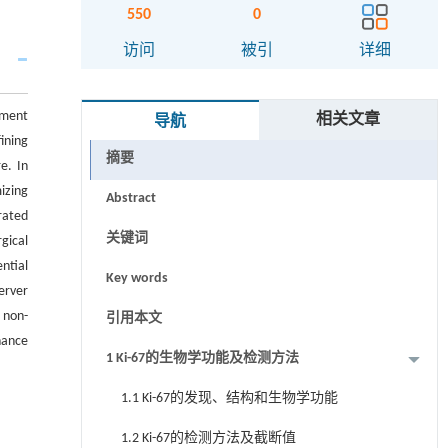
550
0
访问
被引
详细
hment
相关文章
导航
ining
摘要
e. In
izing
Abstract
rated
关键词
gical
ntial
Key words
erver
 non-
引用本文
hance
1 Ki-67的生物学功能及检测方法
1.1 Ki-67的发现、结构和生物学功能
1.2 Ki-67的检测方法及截断值