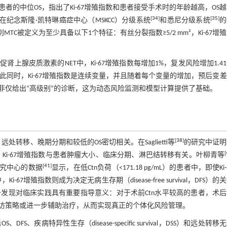
患者的中位OS，指出了Ki-67增殖指数和患者接受手术时的年龄越高，OS
[
34
]
[
35
]
在纪念斯隆·凯特琳癌症中心（MSKCC）分级系统
和悉尼分级系统
的
别MTC被定义为至少具备以下1个特征：有丝分裂指数≥5/2 mm²，Ki-67增
肾上腺皮质激素的NET中，Ki-67增殖指数每增加1%，复发风险增加1.4
此同时，Ki-67增殖指数是连续变量，并且随着每个变量的增加，预后变
而非仅给出“高级别”的诊断，这为动态风险监测和模型计算提供了基础。
[
38
]
处转移、晚期分期和较低的OS密切相关。在Saglietti等
的研究中证明了
[
Ki-67增殖指数与患者肿瘤大小、临床分期、淋巴结转移有关。叶柳青等
[
41
]
研究中心的数据
显示，在低Ctn负荷（<171.18 pg/mL）的患者中，即使Ki-
殖指数则成为决定无病生存期（disease-free survival，DFS）的
。这一发现对临床实践具有重要指导意义：对于术前Ctn水平较高的患者，术
的随访策略或进一步辅助治疗，从而实现真正的个体化风险管理。
疾病特异性生存（disease-specific survival，DSS）和远处转移