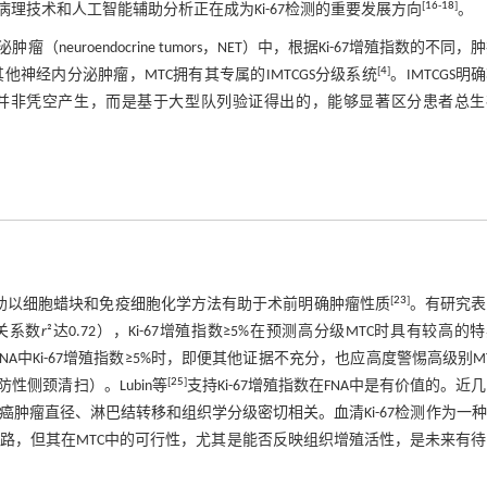
[
16
-
18
]
理技术和人工智能辅助分析正在成为Ki-67检测的重要发展方向
。
uroendocrine tumors，NET）中，根据Ki-67增殖指数的不同，
[
4
]
他神经内分泌肿瘤，MTC拥有其专属的IMTCGS分级系统
。IMTCGS明确
断值并非凭空产生，而是基于大型队列验证得出的，能够显著区分患者总
[
23
]
助以细胞蜡块和免疫细胞化学方法有助于术前明确肿瘤性质
。有研究表
相关系数
r
²达0.72），Ki-67增殖指数≥5%在预测高分级MTC时具有较高的
NA中Ki-67增殖指数≥5%时，即便其他证据不充分，也应高度警惕高级别M
[
25
]
侧颈清扫）。Lubin等
支持Ki-67增殖指数在FNA中是有价值的。近
达与乳腺癌肿瘤直径、淋巴结转移和组织学分级密切相关。血清Ki-67检测作为一
思路，但其在MTC中的可行性，尤其是能否反映组织增殖活性，是未来有