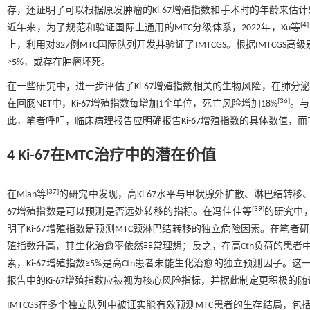
存，还证明了可以根据原发肿瘤的Ki-67增殖指数和手术时的年龄来估计
[
4
]
近年来，为了规范和验证国际上通用的MTC分级体系，2022年，Xu等
上，利用对327例MTC国际队列开发并验证了IMTCGS。根据IMTCGS高级
≥5%，或存在肿瘤坏死。
在一些研究中，进一步评估了Ki-67增殖指数相关的生物风险，在肺分泌促
[
36
]
在回肠NET中，Ki-67增殖指数每增加1个单位，死亡风险增加18%
。与
此，笔者呼吁，临床病理报告应明确报告Ki-67增殖指数的具体数值，
4 Ki-67在MTC治疗中的潜在价值
[
37
]
在Mian等
的研究中发现，高Ki-67水平与甲状腺外扩散、淋巴结转移、远
[
39
]
67增殖指数是可以预测是否远处转移的指标。在冯佳佳等
的研究中，
明了Ki-67增殖指数是预测MTC颈淋巴结转移的独立危险因素。在笔者
殖指数升高，其生化治愈率依然非常理想；反之，在高Ctn负荷的患者中，Ki-67增
素，Ki-67增殖指数≥5%是高Ctn患者未能生化治愈的独立预测因子
报告中的Ki-67增殖指数应被视为核心风险指标，并据此制定更积极
IMTCGS在多个独立队列中被证实能有效预测MTC患者的生存结局，包括OS、DFS、