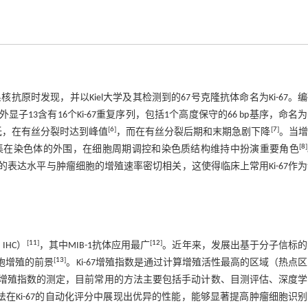
抗原时发现，并以Kiel大学及其检测到的67号克隆抗体命名为Ki-67。编码
13含有16个Ki-67重复序列，包括1个高度保守的66 bp基序，命名为Ki
[
6
]
[
7
]
低，在有丝分裂时达到峰值
，而在有丝分裂后期和末期急剧下降
。当增
[
8
]
聚集在染色体的外围，在细胞周期调控和染色质结构维持中扮演重要角色
-67的表达水平与肿瘤细胞的增殖速率密切相关，这使得临床上常用Ki-67作
[
11
]
[
12
]
，IHC）
，其中MIB-1抗体应用最广
。近年来，发展出基于分子信标的
[
13
]
细胞增殖的前景
。Ki-67增殖指数是通过计算增殖活性最高的区域（热点
i-67增殖指数的测定，目前常用的方法主要包括手动计数、目测评估、深度
在Ki-67的自动化评分中展现出优异的性能，能够显著提高肿瘤细胞识