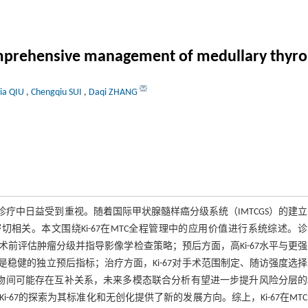
 comprehensive management of medullary thyr
jia QIU
,
Chengqiu SUI
,
Daqi ZHANG
诊疗中日益受到重视。随着国际甲状腺髓样癌分级系统（IMTCGS）的建立，
切相关。本文围绕Ki-67在MTC全程管理中的应用价值进行系统综述。
术前评估肿瘤分级并指导影像学检查策略；预后方面，高Ki-67水平与更
是稳健的独立预后指标；治疗方面，Ki-67对手术范围制定、随访强度选
物间可能存在互补关系，未来多模态联合分析有望进一步提升风险分层的
i-67的探索为其标准化和无创化提供了新的发展方向。综上，Ki-67在MT