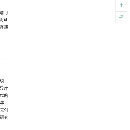
[4]
fertilizer: a review of field application, crop yield,
soil health and market potential
肿瘤可
ENGINEERING Agriculture
. 2027, Vol.14(2): 27718-
将Ki-
27728
生存期
https://doi.org/10.15302/J-FASE-2027727
Network reconstruction from noise-driving
[5]
dynamic data in complex networks
Frontiers of Physics
. 2027, Vol.22(1): 011301-
016202
https://doi.org/10.15302/frontphys.2027.011301
明，
特异度
TC的
几年，
种无创
待研究