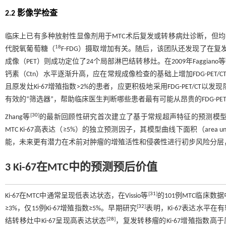
2.2 影像学检查
临床上已有多种放射性显像剂用于MTC术后复发或转移病灶诊断，但
18
代脱氧葡萄糖（
F-FDG）摄取增加有关。随后，该团队还发现了在复发
成像（PET）则成功定位了24个局部淋巴结转移灶。在2009年Faggiano等
钙素（Ctn）水平逐渐升高，应在常规成像检查的基础上增加FDG-PET/C
且原发灶Ki-67增殖指数>2%的患者，应更积极地采用FDG-PET/C
有效的“筛选器”，帮助临床医生判断哪些患者最有可能从昂贵的FDG-PE
[
30
]
Zhang等
的最新回顾性研究首次建立了基于常规超声特征的预测模型，他
MTC Ki-67高表达（≥5%）的独立预测因子，其模型曲线下面积（area und
能，未来更有潜力在术前对肿瘤的增殖活性和侵袭性进行初步风险分层
3 Ki-67在MTC中的预测预后价值
[
31
]
Ki-67在MTC中通常呈现低表达状态，在Vissio等
的101例MTC临床数据
[
32
]
≥3%，仅15例Ki-67增殖指数≥5%。早期研究
表明，Ki-67表达水平
[
28
]
结转移灶中Ki-67呈现高表达状态
，复发转移瘤的Ki-67增殖指数高