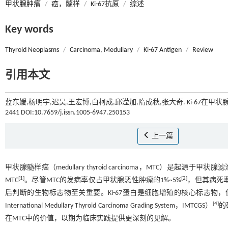
甲状腺肿瘤
/
癌，髓样
/
Ki-67抗原
/
综述
Key words
Thyroid Neoplasms
/
Carcinoma, Medullary
/
Ki-67 Antigen
/
Review
引用本文
蓝东媛,杨明宇,迟昊,王宏博,白柯成,邱滢加,隋成秋,张大奇. Ki-67在甲
2441 DOI:10.7659/j.issn.1005-6947.250153
上一篇
甲状腺髓样癌（medullary thyroid carcinoma，MTC）是起源
[
1
]
[
2
]
MTC
。尽管MTC的发病率仅占甲状腺恶性肿瘤的1%~5%
，但其病死率
后判断的生物标志物至关重要。Ki-67蛋白是细胞增殖的核心标志物，
[
4
]
International Medullary Thyroid Carcinoma Grading System，IMTCGS）
的
在MTC中的价值，以期为临床实践提供更深刻的见解。