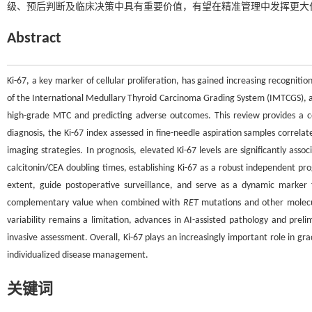
级、预后判断及临床决策中具有重要价值，有望在精准管理中发挥更大
Abstract
Ki-67, a key marker of cellular proliferation, has gained increasing recogni
of the International Medullary Thyroid Carcinoma Grading System (IMTCGS), a K
high-grade MTC and predicting adverse outcomes. This review provides a c
diagnosis, the Ki-67 index assessed in fine-needle aspiration samples correla
imaging strategies. In prognosis, elevated Ki-67 levels are significantly asso
calcitonin/CEA doubling times, establishing Ki-67 as a robust independent pro
extent, guide postoperative surveillance, and serve as a dynamic marker 
complementary value when combined with
RET
mutations and other molecul
variability remains a limitation, advances in AI-assisted pathology and prel
invasive assessment. Overall, Ki-67 plays an increasingly important role in g
individualized disease management.
关键词