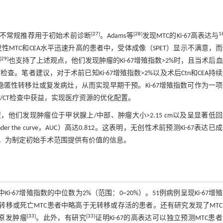
[
27
]
[
28
]
1
均不常规推荐用于初始术前诊断
。Adams等
发现MTC的Ki-67高表达与
性MTC和CEA水平迅速升高的患者中，受体成像（SPET）显示不满意，
[
29
]
也支持了上述观点，他们发现肿瘤的Ki-67增殖指数>2%时，且当术后
T检查。笔者建议，对于术前已知Ki-67增殖指数>2%以及术后Ctn和CEA持
T以发现隐匿性转移灶或复发病灶，从而实现早期干预。Ki-67增殖指数可作为一
T/CT检查中获益，实现医疗资源的优化配置。
们发现肿瘤位于甲状腺上/中部、肿瘤大小>2.15 cm以及呈显著低
er the curve，AUC）高达0.812。这表明，无创性术前预测Ki-67表达已
，为制定初始手术范围提供有价值的信息。
中Ki-67增殖指数的中位数为2%（范围：0~20%）。51例病例呈现Ki-67增
在有转移或死亡MTC患者中略高于无转移或存活的患者。还有研究发现了MT
[
33
]
[
33
]
于原发肿瘤
。此外，有研究
证明Ki-67的高表达可以独立预测MTC患