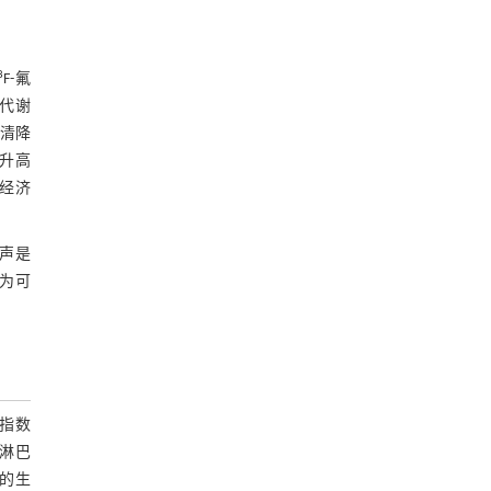
8
F-氟
而代谢
血清降
续升高
项经济
回声是
成为可
殖指数
C淋巴
者的生