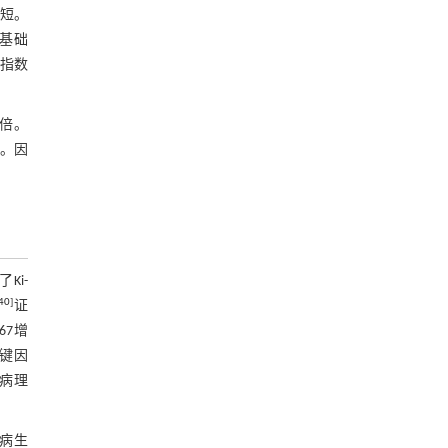
越短。
基础
殖指数
1倍。
差。因
Ki-
40
]
证
67增
关键因
后病理
无病生