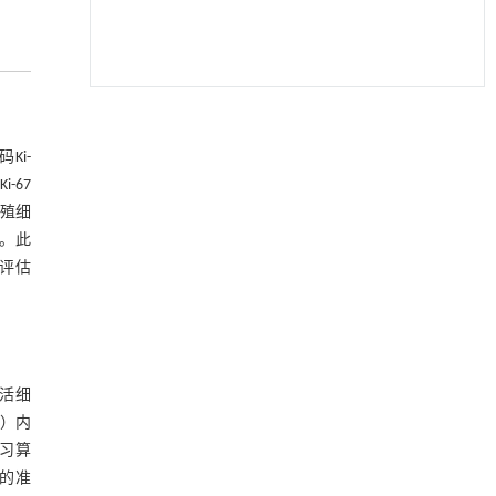
利用纳米结构增强水产养殖安全性——危害物
[1]
检测与去除
Ki-
Engineering
. 2026, Vol.58(3): 1-303
-67
https://doi.org/10.1016/j.eng.2025.07.044
殖细
重构可生物降解塑料——循环经济中高效、可
[2]
。此
化学回收的资源
为评估
Engineering
. 2026, Vol.58(3): 1-303
https://doi.org/10.1016/j.eng.2025.12.040
Bacterial siderophores: a biotechnological
[3]
alternative for sustainable agriculture
活细
ENGINEERING Agriculture
. 2027, Vol.14(2): 27718-
区）内
27728
学习算
https://doi.org/10.15302/J-FASE-2027721
别的准
Black soldier fly larvae frass as an organic