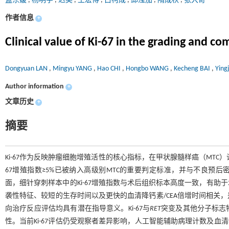
蓝东媛
,
杨明宇
,
迟昊
,
王宏博
,
白柯成
,
邱滢加
,
隋成秋
,
张大奇
作者信息
+
Clinical value of Ki-67 in the grading and
Dongyuan LAN
,
Mingyu YANG
,
Hao CHI
,
Hongbo WANG
,
Kecheng BAI
,
Ying
Author information
+
文章历史
+
摘要
Ki-67作为反映肿瘤细胞增殖活性的核心指标，在甲状腺髓样癌（MTC）
67增殖指数≥5%已被纳入高级别MTC的重要判定标准，并与不良预后密
面，细针穿刺样本中的Ki-67增殖指数与术后组织标本高度一致，有助于
袭性特征、较短的生存时间以及更快的血清降钙素/CEA倍增时间相关，
向治疗反应评估均具有潜在指导意义。Ki-67与
RET
突变及其他分子标志
性。当前Ki-67评估仍受观察者差异影响，人工智能辅助病理计数及血清K