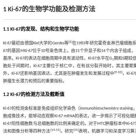
1 Ki-67的生物学功能及检测方法
1.1 Ki-67的发现、结构和生物学功能
[
5
]
Ki-67最初由德国Kiel大学的Gerdes等
在1983年研究霍奇金淋巴瘤细胞系核
67的基因
MKi
-
67
位于10号染色体上，由15个外显子和14个内含子组成，外显子
基序。Ki-67的表达在细胞周期中具有波动性，Ki-67水平在G
期和S期较
1
胞处于间期时，Ki-67主要位于核仁中，在有丝分裂开始时，其主要
[
9
-
10
]
外，Ki-67还影响基因表达，尤其是在肿瘤发生和发展过程中
，Ki
肿瘤生长潜力和预后的重要指标。
1.2 Ki-67的检测方法及截断值
Ki-67的检测金标准是免疫组织化学染色（immunohistochemistry staining
胞成像技术，能够动态观察Ki-67 mRNA的表达，进一步揭示了可视化
Ki-67阳性细胞数与总细胞数的比例来确定的。对于MTC肿瘤标本中K
[
14
-
15
]
[
15
]
法和图像分析等四种方法
。研究
表明，机器学习和深度学习算法