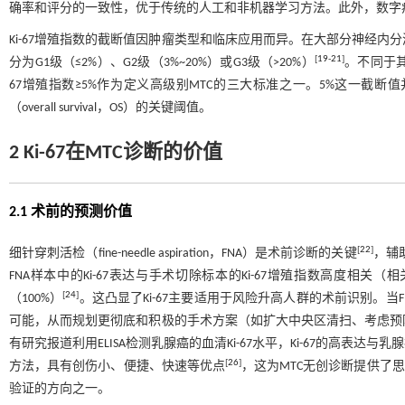
确率和评分的一致性，优于传统的人工和非机器学习方法。此外，数字病
Ki-67增殖指数的截断值因肿瘤类型和临床应用而异。在大部分神经内分泌肿瘤（ne
[
19
-
21
]
分为G1级（≤2%）、G2级（3%~20%）或G3级（>20%）
。不同于其
67增殖指数≥5%作为定义高级别MTC的三大标准之一。5%这一截
（overall survival，OS）的关键阈值。
2 Ki-67在MTC诊断的价值
2.1 术前的预测价值
[
22
]
细针穿刺活检（fine-needle aspiration，FNA）是术前诊断的关键
，辅
FNA样本中的Ki-67表达与手术切除标本的Ki-67增殖指数高度相关（
[
24
]
（100%）
。这凸显了Ki-67主要适用于风险升高人群的术前识别。当F
可能，从而规划更彻底和积极的手术方案（如扩大中央区清扫、考虑预防性
有研究报道利用ELISA检测乳腺癌的血清Ki-67水平，Ki-67的高表
[
26
]
方法，具有创伤小、便捷、快速等优点
，这为MTC无创诊断提供了
验证的方向之一。