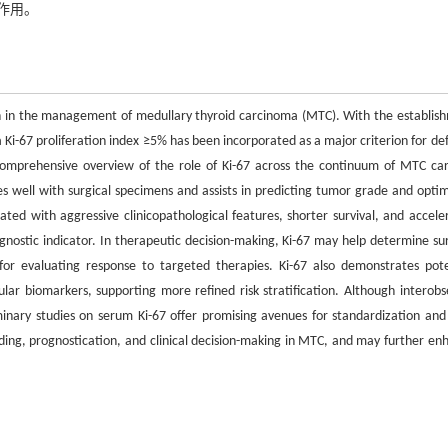
作用。
tion in the management of medullary thyroid carcinoma (MTC). With the establis
i-67 proliferation index ≥5% has been incorporated as a major criterion for def
omprehensive overview of the role of Ki-67 across the continuum of MTC car
tes well with surgical specimens and assists in predicting tumor grade and optim
ciated with aggressive clinicopathological features, shorter survival, and accele
gnostic indicator. In therapeutic decision-making, Ki-67 may help determine sur
for evaluating response to targeted therapies. Ki-67 also demonstrates pote
ar biomarkers, supporting more refined risk stratification. Although interobs
iminary studies on serum Ki-67 offer promising avenues for standardization and
rading, prognostication, and clinical decision-making in MTC, and may further en