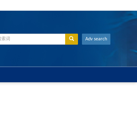
Adv search