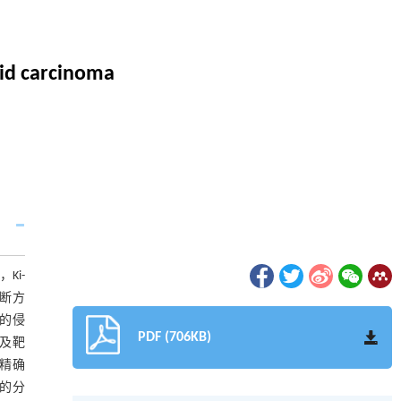
oid carcinoma
Ki-
诊断方
强的侵
PDF (706KB)
择及靶
精确
C的分