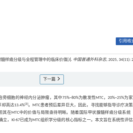
引用格式
状腺髓样癌分级与全程管理中的临床价值[J].
中国普通外科杂志
, 2025, 34(11): 
下一篇
于甲状腺滤泡旁细胞的神经内分泌肿瘤，其中75%~80%为散发性MTC，20%~25%为
[
3
]
却高达13.4%
。MTC患者预后差异巨大，因此，寻找能够指导诊疗决
但其在MTC中的价值与局限亟待明晰。随着国际甲状腺髓样癌分级系统（
确立，Ki-67已成为MTC组织学分级的核心指标之一。本文旨在系统性评估Ki