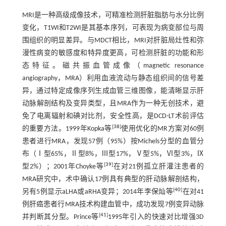
MRI是一种高级成像技术，可精准检测肝脏脂肪与水分比例
变化，T1WI和T2WI是其基本序列，可表现为病变部位与周
围组织的明显差异。与MDCT相比，MRI对肝脏局灶性和弥
漫性病变的敏感度和特异度更高，可检测肝脏的功能和形
态特征。磁共振血管成像（magnetic resonance
angiography，MRA）利用血液流动与静态组织间的信号差
异，通过特定成像序列生成血管三维图像，能清晰显示肝
动脉解剖结构及变异类型，且MRA作为一种无创技术，避
免了电离辐射和碘对比剂，安全性高，是DCD-LT术前评估
[
38
]
的重要方法。1999年Kopka等
使用优化的MR方案对60例
患者进行MRA，发现57例（95%）按Michels分型的血管分
布（Ⅰ型65%，Ⅱ型8%，Ⅲ型17%，Ⅴ型5%，Ⅵ型3%，Ⅸ
[
39
]
型2%）；2001年Choyke等
在对21例孤立肝灌注患者的
MRA研究中，术中确认17例具有典型的肝动脉解剖结构，
[
40
]
另有5例显示aLHA或aRHA变异；2014年李保灿等
在对41
例肝癌患者行MRA技术构建血管中，成功发现7例变异动脉
[
41
]
并判断其分型。Prince等
1995年引入的快速对比增强3D