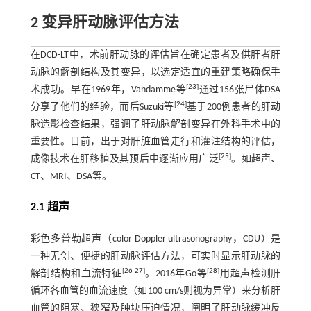
2 变异肝动脉评估方法
在DCD-LT中，术前肝动脉的评估旨在确定患者及供肝者肝
动脉的解剖结构及其变异，以选定适宜的重建策略确保手
[
23
]
术成功。早在1969年，Vandamme等
通过156张尸体DSA
[
24
]
分享了他们的经验，而后Suzuki等
基于200例患者的肝动
脉造影检查结果，强调了肝动脉解剖变异在外科手术中的
重要性。目前，出于对肝脏血管走行和灌注结构的评估，
[
25
]
成像技术在肝移植及其预后中逐渐应用广泛
。如超声、
CT、MRI、DSA等。
2.1 超声
彩色多普勒超声（color Doppler ultrasonography，CDU）是
一种无创、便捷的肝动脉评估方法，可实时显示肝动脉的
[
26
-
27
]
[
28
]
解剖结构和血流特征
。2016年Go等
用超声检测肝
循环各血管的血流速度（如100 cm/s则视为异常）来分析肝
血管的阻塞、狭窄及肿块压迫情况，阐明了肝动脉缓冲反