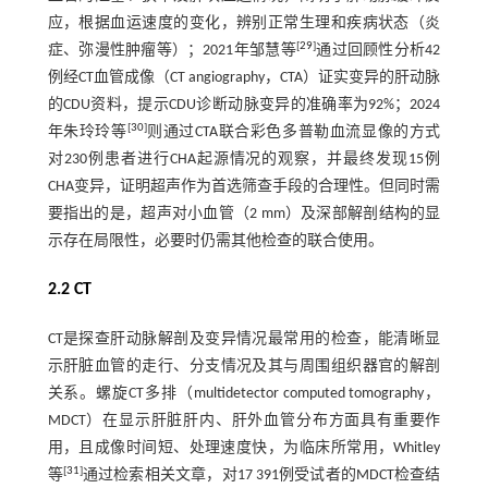
应，根据血运速度的变化，辨别正常生理和疾病状态（炎
[
29
]
症、弥漫性肿瘤等）；2021年邹慧等
通过回顾性分析42
例经CT血管成像（CT angiography，CTA）证实变异的肝动脉
的CDU资料，提示CDU诊断动脉变异的准确率为92%；2024
[
30
]
年朱玲玲等
则通过CTA联合彩色多普勒血流显像的方式
对230例患者进行CHA起源情况的观察，并最终发现15例
CHA变异，证明超声作为首选筛查手段的合理性。但同时需
要指出的是，超声对小血管（2 mm）及深部解剖结构的显
示存在局限性，必要时仍需其他检查的联合使用。
2.2 CT
CT是探查肝动脉解剖及变异情况最常用的检查，能清晰显
示肝脏血管的走行、分支情况及其与周围组织器官的解剖
关系。螺旋CT多排（multidetector computed tomography，
MDCT）在显示肝脏肝内、肝外血管分布方面具有重要作
用，且成像时间短、处理速度快，为临床所常用，Whitley
[
31
]
等
通过检索相关文章，对17 391例受试者的MDCT检查结