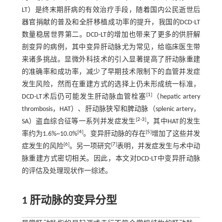
LT）是终末期肝病的有效治疗手段，随着国内公民逝世后
器官捐献的普及和全肝移植成功率的提升，我国的DCD-LT
数量稳居世界第二。DCD-LT的增加也带来了更多的供肝解
剖变异的病例，其中变异肝动脉尤为常见，给临床医生带
来诸多挑战。显微外科技术的引入显著提高了肝动脉重建
的准确率和成功率，减少了早期技术限制下的血管并发症
发生风险，然而在重建方式的选择上仍未形成统一标准，
[
1
]
DCD-LT术后仍可能发生肝动脉血管栓塞
（hepatic artery
thrombosis，HAT）、肝动脉狭窄和脾动脉（splenic artery，
[
2
-
3
]
SA）盗血综合征等一系列并发症发生
，其中HAT的发生
[
4
]
[
5
]
率约为1.6%~10.0%
。变异肝动脉的存在
增加了这些并发
[
6
]
[
7
]
症发生的风险
。另一项研究
表明，并发症发生与术中动
脉重建方式密切相关。因此，本文对DCD-LT中变异肝动脉
的评估及处理现状作一综述。
1 肝动脉的变异分型