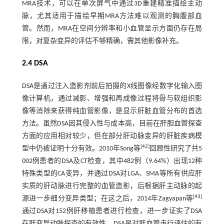
MRA技术，可以在单次屏气中通过3D重建精准描绘主动
脉，尤其适用于描绘早期MRA方法难以观测的胸腹部血
管。然而，MRA在空间分辨率和小血管显示方面仍存在局
限，对复杂变异的评估不够精确，需其他影像补充。
2.4 DSA
DSA是通过注入造影剂前后拍摄的X线图像经数字化输入图
像计算机，通过减影、增强和再成像过程将骨与软组织影
像等消除来获得纯血管影像，是显示肝脏血管分布的首选
方法。虽然DSA因其侵入性与成本高，目前在肝胆血管探查
方面的应用相对较少，但在部分肝动脉变异的肝脏疾病模
[
42
]
型中仍被证明十分有效。2010年Song等
回顾性研究了共5
002例患者的DSA及CT检查，其中482例（9.64%）出现12种
特殊类型的CA变异，并通过DSA对LGA、SMA等所有供应肝
实质的肝动脉进行完整的血管造影，后根据肝主动脉的起
[
43
]
源进一步细分变异类型；在这之后，2014年Zagyapan等
通过DSA对152例肝移植患者进行检查，进一步证实了DSA
在肝变异动脉探查的有效性。DSA是对肝血管走行评估的有