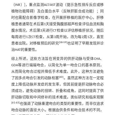
（INR）]，重点监测ALT/AST波动（提示急性排斥反应或移
植物功能障碍）及白蛋白水平（反映肝脏合成功能）；同
时也需配合影像学检查，在开展肝移植的医疗中心，肝移
植患者通常在术后第1天接受胸腹部超声检查评估血流和胸
腹水情况，术后第3天进行CT检查以评估移植肝状况，随后
每周进行1次CT检查，从第3周开始，改为每2周1次，直至
[
58
-
59
]
患者出院。对移植预后的研究
也证明了早期发现并诊
治HAT的重要性。
综上所述，这些方法旨在将变异的供肝动脉与受体CHA、
GDA等进行端端吻合，以简化为单一吻合口的基本原则，
从而简化吻合过程并降低手术难度。此外，这种方法避免
[
60
]
了因多点吻合引发的动脉栓塞
。虽然这种方法在一定程
度上降低动脉并发症的发生率，但其前提是肝动脉吻合必
须成功，避免动脉的扭转、折叠和成角，这同时提高了供
肝动脉切取和中间修补的技术难度。类似研究和临床观察
[
61
-
63
]
也强调了动脉重建吻合的类型的重要性，而非仅追求
吻合动脉的直径大小。根据血供条件和吻合技术的不同，