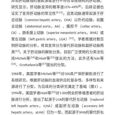
异常肝动脉指的是起源或走行不符合常规结构的肝动脉。
[
8
]
研究显示，肝动脉变异的概率是31%~49%
，后续证据也
[
9
-
11
]
证实了变异肝动脉的常见性
，这类动脉通常起源于肝
总动脉（common hepatic artery，CHA）以外的动脉，如腹
主动脉（abdominal aorta，AA）、腹腔干（celiac artery，
CA）、肠系膜上动脉（superior mesenteric artery，SMA）或
[
12
]
胃左动脉（left gastric artery，LGA）
。学者根据对数百
例肝动脉的分析，将其变异分为替代肝动脉和副肝动脉两
[
13
]
类
。关于肝动脉的解剖分类，目前广泛使用的分类法包
[
14
]
[
15
]
括Michels等
和Hiatt等
提出的方法，此外还有Soin等
[
16
]
[
17
]
、Gruttadauria等
提出的分型。
[
14
]
1966年，美国学者Michels等
对500具尸体肝解剖进行了
系统研究，根据肝动脉的血液供应的复杂性、多样性和来
源进行了分型，为后续的分类研究奠定了基础（
图1
）。
[
15
]
1994年，美国学者Hiatt等
对1 000例全肝移植患者的肝动
脉进行分析，提出了起源于LGA的替代肝左动脉（replaced
left hepatic artery，rLHA）或副肝左动脉（accessory left
hepatic artery，aLHA）归为一型，而起源于SMA的替代肝右