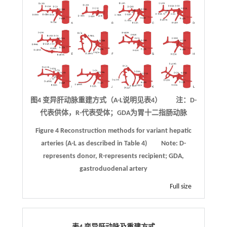
图4 变异肝动脉重建方式（A-L说明见表4） 注：D-
代表供体，R-代表受体；GDA为胃十二指肠动脉
Figure 4
Reconstruction methods for variant hepatic
arteries (A
-
L as described in Table 4)
Note: D-
represents donor, R-represents recipient; GDA,
gastroduodenal artery
Full size