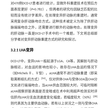
对470例DCD-LT患者进行统计，显微外科重建技术在预后方
面表现更好（
P
=0.782），但两者的研究均因缺乏匹配的比
较而没有统计学差异。在处理变异肝动脉的重建时，通常
采用复杂肝动脉吻合方式。这种技术被定义为除了供肝动
脉端端吻合之外，还需要进行额外的动脉吻合。处理变异
的肝动脉一直是DCD-LT手术中的一个难题，下文将总结部
分学者对变异肝动脉重建方式的研究和探讨。
3.2.1 LHA变异
DCD-LT中，变异LHA一般起源于LGA、CA等，其解剖与肝动
脉相近，对血运的影响也较小，故存在LHA血运的情况下
（如Michels Ⅱ、Ⅴ型），aLHA通常不进行动脉重建（即采
[
56
]
取离断结扎的方式）
，仅对供体CHA与受体GDA及CHA分
叉处进行端端吻合，当aLHA供血范围较大时，可临时阻断
aLHA观察肝脏表面是否变暗或在术中利用超声检测实时评
[
28
]
估肝内LHA分支血流速度变化幅度，若幅度较大（50%）
则代表其为主要供血动脉，若有以上状况之一则与受体CHA