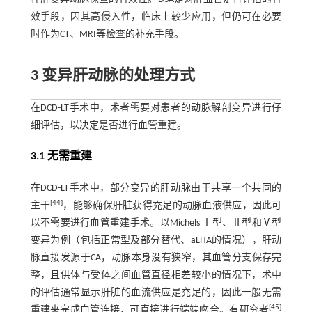
效手段，因其高侵入性，临床上较少应用，但仍可在必要
时作为CT、MRI等检查的补充手段。
3 变异肝动脉的处理方式
在DCD-LT手术中，术者需要对患者的动脉解剖变异进行仔
细评估，以决定是否进行血管重建。
3.1 无需重建
在DCD-LT手术中，部分变异的肝动脉由于共享一个共同的
[
44
]
主干
，能够确保肝脏获得充足的动脉血液供应，因此可
以不需要进行血管重建手术。以Michels Ⅰ型、Ⅱ型和Ⅴ型
变异为例（包括正常型及部分替代、aLHA的情况），肝动
脉直接发源于CA，动脉本身没有狭窄，其血管分支保存完
整，且供体与受体之间血管直径相差较小的情况下，术中
的评估通常显示肝脏的血流供应是充足的，因此一般无需
[
45
]
重建来完成血管连接，可直接进行端端吻合。有研究者