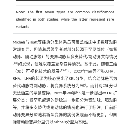
Note:
The first seven types are common classifications
identified in both studies, while the latter represent rare
variants
Michels与Hiatt等经典分型体系虽可覆盖临床中多数肝动脉
常规变异，但随着后续学者对部分起源于罕见部位（如肾
动脉、膈动脉等）的变异动脉及多支替代/副动脉共存情况
[
18
]
的发现，便难以覆盖复杂变异情况。基于此，随着三维
[
19
-
20
]
[
21
]
（3D）可视化技术的发展
，2020年Yan等
以CHA、
RHA、LHA的起源为核心提出了CRL分型，结合动脉是否为
替代动脉或副动脉，将变异系统分为9型。而针对CRL分型
[
22
]
无法涵盖的罕见变异，2022年Wu等
进一步提出ex-CRL扩
展分类：将罕见起源的动脉进一步细分为肾动脉、膈动脉
等，并将多支替代或副动脉的情况也进行了标注。目前肝
动脉变异分型随着新型变异的病例发现而不断更新，但国
际肝动脉变异分型仍以Michels分型为基础。