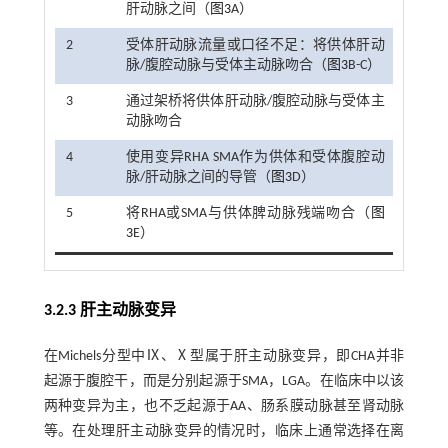
肝动脉之间（
图3
A）
2
受体肝动脉流量或口径不足：将供体肝动
脉/腹腔动脉与受体主动脉吻合（
图3
B-C）
3
通过架桥将供体肝动脉/腹腔动脉与受体主
动脉吻合
4
使用变异RHA SMA作为供体和受体腹腔动
脉/肝动脉之间的导管（
图3
D）
5
将RHA或SMA与供体脾动脉残端吻合（
图
3
E）
3.2.3 肝主动脉变异
在Michels分型中Ⅸ、Ⅹ型属于肝主动脉变异，即CHA并非
起源于腹腔干，而是分别起源于SMA，LGA。在临床中以该
两种变异为主，也不乏起源于AA、肠系膜动脉甚至肾动脉
等。在处理肝主动脉变异的情况时，临床上通常选择在离