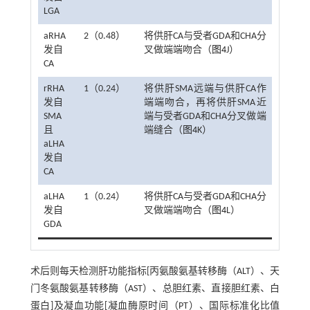
LGA
aRHA
2（0.48）
将供肝CA与受者GDA和CHA分
发自
叉做端端吻合（
图4
J）
CA
rRHA
1（0.24）
将供肝SMA远端与供肝CA作
发自
端端吻合，再将供肝SMA近
SMA
端与受者GDA和CHA分叉做端
且
端缝合（
图4
K）
aLHA
发自
CA
aLHA
1（0.24）
将供肝CA与受者GDA和CHA分
发自
叉做端端吻合（
图4
L）
GDA
术后则每天检测肝功能指标[丙氨酸氨基转移酶（ALT）、天
门冬氨酸氨基转移酶（AST）、总胆红素、直接胆红素、白
蛋白]及凝血功能[凝血酶原时间（PT）、国际标准化比值