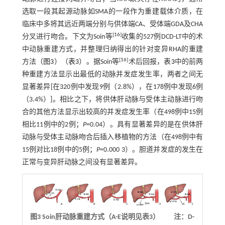
选取一段其起源动脉如SMA的一段作为重建载体介质，在
临床中多将其远近两端分别与供体端CA、受体端GDA及CHA
[
16
]
分叉进行吻合。下文为Soin等
收集的527例DCD-LT中的术
中动脉重建方式，并整理归纳得出的针对变异RHA的重建
[
16
]
方法（
图3
）（
表3
）。据Soin等
术后回报，
表3
中的前两
种重建方法显示出最低的动脉并发症发生率，两者之间无
显著差异[在320例中发现9例（2.8%），在178例中发现6例
（3.4%）]。相比之下，将供体肝动脉与受体主动脉进行吻
合的其他方法显示出较高的并发症发生率（在498例中15例
相比11例中的2例；
P
=0.04）。具有显著差异的是在供体肝
动脉与受体主动脉吻合后插入移植物的方法（在498例中有
15例对比18例中的5例；
P
=0.000 3）。胆道并发症的发生在
正常与变异肝动脉之间没有显著差异。
图3
S
oin肝动脉重建方式（A-E说明见表3） 注：D-