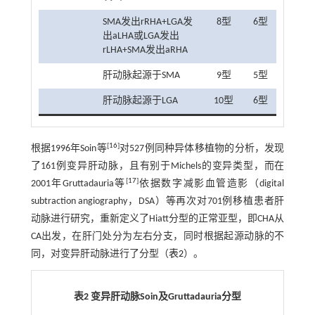
SMA发出rRHA+LGA发
8型
6型
出aLHA或LGA发出
rLHA+SMA发出aRHA
肝动脉起源于SMA
9型
5型
肝动脉起源于LGA
10型
6型
[
16
]
根据1996年Soin等
对527例同种异体移植物的分析，发现
了161例变异肝动脉，且有别于Michels的变异类型，而在
[
17
]
2001年Gruttadauria等
依据数字减影血管造影（digital
subtraction angiography，DSA）等再次对701例移植患者肝
动脉进行研究，重新定义了Hiatt分型的正常亚型，即CHA从
CA出发，在肝门处分为左右分支，同时根据起源动脉的不
同，对变异肝动脉进行了分型（
表2
）。
表2 变异肝动脉
Soin
及
Gruttadauria
分型