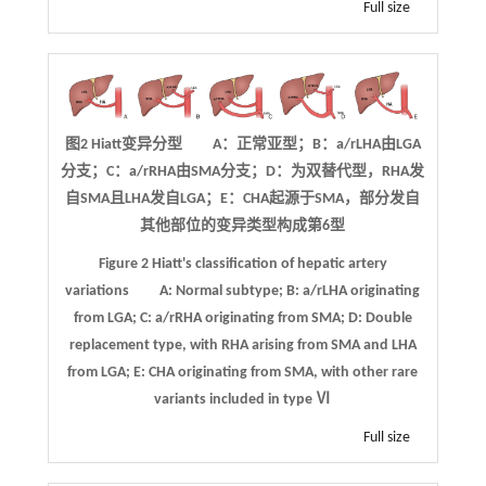
Full size
图2 Hiatt变异分型 A：正常亚型；B：a/rLHA由LGA
分支；C：a/rRHA由SMA分支；D：为双替代型，RHA发
自SMA且LHA发自LGA；E：CHA起源于SMA，部分发自
其他部位的变异类型构成第6型
Figure 2
Hiatt's classification of hepatic artery
variations
A: Normal subtype; B: a/rLHA originating
from LGA; C: a/rRHA originating from SMA; D: Double
replacement type, with RHA arising from SMA and LHA
from LGA; E: CHA originating from SMA, with other rare
variants included in type Ⅵ
Full size