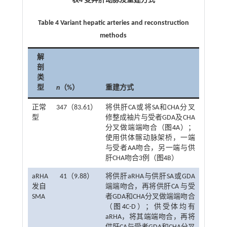
表4 变异肝动脉及重建方式
Table 4 Variant hepatic arteries and reconstruction
methods
解
剖
类
型
n
（%）
重建方式
正常
347（83.61）
将供肝CA或将SA和CHA分叉
型
修整成袖片与受者GDA及CHA
分叉做端端吻合（
图4
A）；
使用供体髂动脉架桥，一端
与受者AA吻合，另一端与供
肝CHA吻合3例（
图4
B）
aRHA
41（9.88）
将供肝aRHA与供肝SA或GDA
发自
端端吻合，再将供肝CA 与受
SMA
者GDA和CHA分叉做端端吻合
（
图4
C-D）；供受体均有
aRHA，将其端端吻合，再将