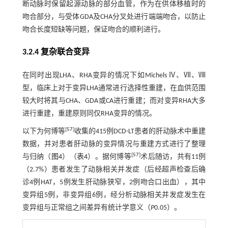
断动脉时保留起源动脉的部分血管，作为在供体移植时的
吻合部分，与受体GDA及CHA分叉处进行端端吻合，以防止
吻合长度短缺等问题，保证吻合的顺利进行。
3.2.4 复杂联合变异
在同时出现LHA、RHA变异的情况下如Michels Ⅳ、Ⅶ、Ⅷ
型，临床上对于变异LHA通常进行选择性重建，在血供范围
较大时将其与CHA、GDA或CA进行重建；而对变异RHA大多
进行重建，重建原则同仅RHA变异的情况。
[
57
]
以下为何博等
收集的415例DCD-LT患者的肝动脉术中重建
数据，并对患者肝动脉的变异情况与重建方式进行了整理
[
57
]
与归纳（
图4
）（
表4
）。据何博等
术后随访，共有11例
（2.7%）患者发生了动脉相关并发症（后经超声检查后确
诊4例HAT，5例发生肝动脉狭窄，2例吻合口出血），其中
变异组5例，非变异组6例，经分析动脉相关并发症发生在
变异组与正常组之间差异有统计学意义（
P
0.05）。