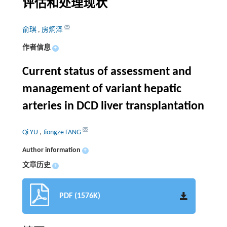
评估和处理现状
俞琪
,
房炯泽
作者信息
+
Current status of assessment and
management of variant hepatic
arteries in DCD liver transplantation
Qi YU
,
Jiongze FANG
Author information
+
文章历史
+
PDF (1576K)