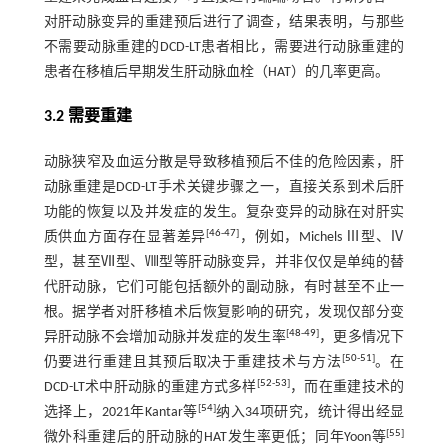
对肝动脉变异的重建预后进行了调查，结果表明，与那些
不需要动脉重建的DCD-LT患者相比，需要进行动脉重建的
患者在移植后早期发生肝动脉血栓（HAT）的几率更高。
3.2 需要重建
动脉狭窄及血运分散是导致移植预后不佳的危险因素，肝
动脉重建是DCD-LT手术关键步骤之一，直接关系到术后肝
功能的恢复以及并发症的发生。复杂变异的动脉在对肝实
[
46
-
47
]
质供血方面存在显著差异
，例如，Michels Ⅲ型、Ⅳ
型，甚至Ⅶ型、Ⅷ型等肝动脉变异，并非仅仅是单纯的替
代肝动脉，它们可能包括额外的副动脉，有时甚至不止一
根。据学者对肝移植术后恢复影响的研究，发现仅部分变
[
48
-
49
]
异肝动脉不会增加动脉并发症的发生率
，更多情况下
[
50
-
51
]
仍要进行重建且其预后取决于重建技术与方法
。在
[
52
-
53
]
DCD-LT术中肝动脉的重建方式多样
，而在重建技术的
[
54
]
选择上，2021年Kantar等
纳入34项研究，统计得出经显
[
55
]
微外科重建后的肝动脉的HAT发生率更低；同年Yoon等