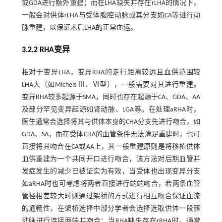
或GDA进行额外重建；而在LHA缺失并存在rLHA的情况下，
一般会对供体rLHA与受体腹腔动脉或其分支如CA等进行动
脉重建，以保证术后LHA的正常血运。
3.2.2 RHA变异
相对于变异LHA，变异RHA的走行距离较远且血供范围较
LHA大（如Michels Ⅲ、Ⅵ型），一般需要对其进行重建。
变异RHA较多起源于SMA，同时也存在起源于CA、GDA、AA
及部分罕见变异起源如肾动脉、LGA等。在处理aRHA时，
医生通常会选择将其与供体本身的CHA分支先进行吻合，如
GDA、SA，而在受体CHA的血管条件无法满足重建时，也可
直接将其吻合在CA或AA上，其一般重建原则是将移植供体
血供重建为一个共同开口进行吻合，该方法对后期血管并
发症发生的减少已被证实为有效，当受体也出现变异分支
如aRHA时也可考虑将两者直接进行端端吻合，若两条血管
管径相差较大时则通过架桥的方式进行相互吻合保证血流
的通畅性，在架桥选择中部分学者会选择选取供体一段髂
动脉进行连接两端并吻合；当RHA缺失存在rRHA时，通常