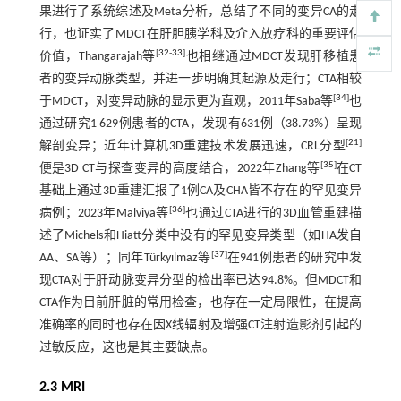
果进行了系统综述及Meta分析，总结了不同的变异CA的走
行，也证实了MDCT在肝胆胰学科及介入放疗科的重要评估
[
32
-
33
]
价值，Thangarajah等
也相继通过MDCT发现肝移植患
者的变异动脉类型，并进一步明确其起源及走行；CTA相较
[
34
]
于MDCT，对变异动脉的显示更为直观，2011年Saba等
也
通过研究1 629例患者的CTA，发现有631例（38.73%）呈现
[
21
]
解剖变异；近年计算机3D重建技术发展迅速，CRL分型
[
35
]
便是3D CT与探查变异的高度结合，2022年Zhang等
在CT
基础上通过3D重建汇报了1例CA及CHA皆不存在的罕见变异
[
36
]
病例；2023年Malviya等
也通过CTA进行的3D血管重建描
述了Michels和Hiatt分类中没有的罕见变异类型（如HA发自
[
37
]
AA、SA等）；同年Türkyılmaz等
在941例患者的研究中发
现CTA对于肝动脉变异分型的检出率已达94.8%。但MDCT和
CTA作为目前肝脏的常用检查，也存在一定局限性，在提高
准确率的同时也存在因X线辐射及增强CT注射造影剂引起的
过敏反应，这也是其主要缺点。
2.3 MRI