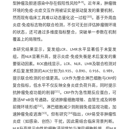
[
8
-
9
]
型肿瘤及胆道感染中存在假阳性风险
。近年来，肿瘤微
环境的免疫-炎症交互作用被证实是驱动复发的重要机制，
[
10
]
然而现有临床工具难以动态量化这一过程
。基于外周血
炎症-免疫标志物的联合检测，不仅可无创评估肿瘤微环境
的状态，还可通过多维度指标整合，突破单一参数在机制
覆盖上的局限性。
本研究结果显示，复发组LCR、LMR水平显著低于未复发
组，而NLR显著升高，提示炎症-免疫失衡是术后复发的重
要驱动因素。ROC曲线显示，LCR、NLR、LMR及联合检测对
术后复发预测的AUC分别为0.935、0.890、0.916、0.989，
提示联合检测的价值更高。LCR作为整合淋巴细胞与CRP的
复合指标，低水平不仅反映全身炎症负荷升高，同时提示
[
11
]
抗肿瘤免疫功能的削弱
。CRP作为急性期反应蛋白，可
激活NF-κB信号通路，促进肿瘤细胞增殖、血管生成及转移
[
12
]
前微环境形成
。淋巴细胞减少则削弱免疫监视功能，加
[
13
]
[
14
]
速肿瘤免疫逃逸
。但有研究
指出，CRP易受非肿瘤性
炎症（如感染、创伤）干扰，因此需结合临床背景判断。
NLR升高提示中性粒细胞浸润增加与淋巴细胞耗竭。但NLR