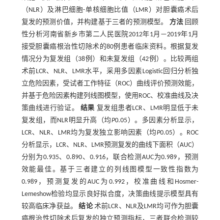
（NLR）及淋巴细胞-单核细胞比值（LMR）对胆囊癌术后
复发的预测价值，并构建基于三者的预测模型。
方法
回顾
性分析河南省新乡市第二人民医院2012年1月—2019年1月
接受胆囊癌根治性切除术的80例患者临床资料。根据复发
情况分为复发组（38例）和未复发组（42例）。比较两组
术前LCR、NLR、LMR水平，采用多因素Logistic回归分析独
立危险因素，受试者工作特征（ROC）曲线评价预测效能，
并基于危险因素构建列线图模型，使用ROC、校准曲线及决
策曲线进行验证。
结果
复发组患者LCR、LMR明显低于未
复发组，而NLR明显升高（均
P
0.05）。多因素分析显示，
LCR、NLR、LMR均为复发独立影响因素（均
P
0.05）。ROC
分析显示，LCR、NLR、LMR预测复发的曲线下面积（AUC）
分别为0.935、0.890、0.916，联合检测AUC为0.989，预测
效能最佳。基于三者建立的列线图模型一致性指数为
0.989，预测复发的AUC为0.992，校准曲线和Hosmer-
Lemeshow检验均显示良好拟合度，决策曲线提示模型具有
较高临床净获益。
结论
术前LCR、NLR及LMR均可作为胆囊
癌根治性切除术后复发的独立预测指标，三者联合检测较