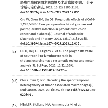
肠癌伴糖尿病围术期血糖及术后感染预测[J].
分子
诊断与治疗杂志
,
2023
,
15
(12):2185-2188.
doi:
10.3969/j.issn.1674-6929.2023.12.036
.
Qiu
W
,
Chen
SM
,
Liu
DS
. Prognostic effects of sICAM-
1,CRP,MMP-12 on perioperative blood glucose and
postop-erative infection in patients with colon
cancer and diabetes[J].
Journal of Molecular
Diagnosis and Therapy
,
2023
,
15
(12):2185-2188.
doi:
10.3969/j.issn.1674-6929.2023.12.036
.
Liu
D
,
Heij
LR
,
Czigany
Z
,
et al
. The prognostic value
[15]
of neutrophil-to-lymphocyte ratio in
cholangiocarcinoma: a systematic review and meta-
analysis[J].
Sci Rep
,
2022
,
12
(1):12691.
doi:
10.1038/s41598-022-16727-w
.
Chu
X
,
Tian
Y
,
Lv
C
. Decoding the spatiotemporal
[16]
heterogeneity of tumor-associated macrophages[J].
Mol Cancer
,
2024
,
23
(1):150. doi:
10.1186/s12943-024-
02064-1
.
Minici
R
,
Siciliano
MA
,
Ammendola
M
,
et al
.
[17]