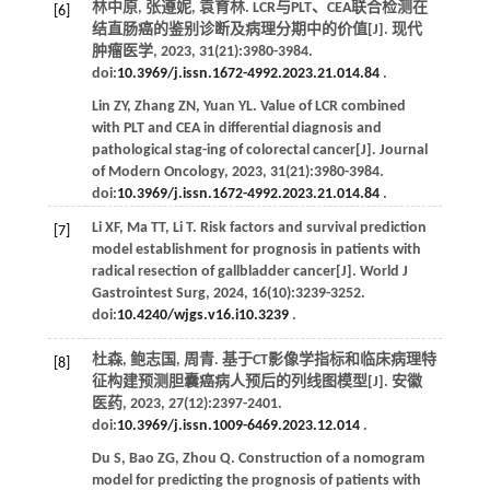
林中原, 张遵妮, 袁育林. LCR与PLT、CEA联合检测在
[6]
结直肠癌的鉴别诊断及病理分期中的价值[J].
现代
肿瘤医学
,
2023
,
31
(21):3980-3984.
doi:
10.3969/j.issn.1672-4992.2023.21.014.84
.
Lin
ZY
,
Zhang
ZN
,
Yuan
YL
. Value of LCR combined
with PLT and CEA in differential diagnosis and
pathological stag-ing of colorectal cancer[J].
Journal
of Modern Oncology
,
2023
,
31
(21):3980-3984.
doi:
10.3969/j.issn.1672-4992.2023.21.014.84
.
Li
XF
,
Ma
TT
,
Li
T
. Risk factors and survival prediction
[7]
model establishment for prognosis in patients with
radical resection of gallbladder cancer[J].
World J
Gastrointest Surg
,
2024
,
16
(10):3239-3252.
doi:
10.4240/wjgs.v16.i10.3239
.
杜森, 鲍志国, 周青. 基于CT影像学指标和临床病理特
[8]
征构建预测胆囊癌病人预后的列线图模型[J].
安徽
医药
,
2023
,
27
(12):2397-2401.
doi:
10.3969/j.issn.1009-6469.2023.12.014
.
Du
S
,
Bao
ZG
,
Zhou
Q
. Construction of a nomogram
model for predicting the prognosis of patients with