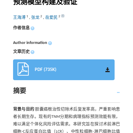
预测模型构建及验证
1
2
2
王海溥
,
张龙
,
岳爱民
作者信息
+
Author information
+
文章历史
+
PDF (735K)
摘要
背景与目的
胆囊癌根治性切除术后复发率高，严重影响患
者长期生存。现有的TNM分期和病理指标预测效能有限，
难以满足个体化风险评估需求。本研究旨在探讨术前淋巴
细胞-C反应蛋白比值（LCR）、中性粒细胞-淋巴细胞比值