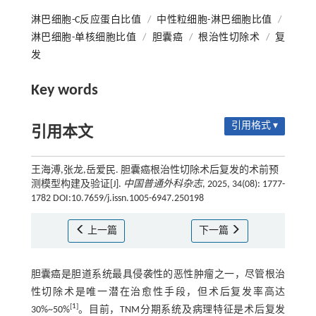
淋巴细胞-C反应蛋白比值
/
中性粒细胞-淋巴细胞比值
/
淋巴细胞-单核细胞比值
/
胆囊癌
/
根治性切除术
/
复
发
Key words
引用格式 ▾
引用本文
王海溥,张龙,岳爱民. 胆囊癌根治性切除术后复发的术前预
测模型构建及验证[J].
中国普通外科杂志
, 2025, 34(08): 1777-
1782 DOI:10.7659/j.issn.1005-6947.250198
上一篇
下一篇
胆囊癌是胆道系统最具侵袭性的恶性肿瘤之一，尽管根治
性切除术是唯一潜在治愈性手段，但术后复发率高达
[
1
]
30%~50%
。目前，TNM分期系统及病理特征是术后复发