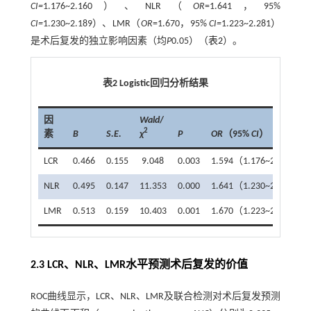
CI=
1.176~2.160）、NLR（
OR
=1.641，95%
CI=
1.230~2.189）、LMR（
OR
=1.670，95%
CI=
1.223~2.281）
是术后复发的独立影响因素（均
P
0.05）（
表2
）。
表2
Logistic
回归分析结果
因
Wald
/
2
素
B
S.E.
χ
P
OR
（95%
CI
）
LCR
0.466
0.155
9.048
0.003
1.594（1.176~2.160）
NLR
0.495
0.147
11.353
0.000
1.641（1.230~2.189）
LMR
0.513
0.159
10.403
0.001
1.670（1.223~2.281）
2.3 LCR、NLR、LMR水平预测术后复发的价值
ROC曲线显示，LCR、NLR、LMR及联合检测对术后复发预测