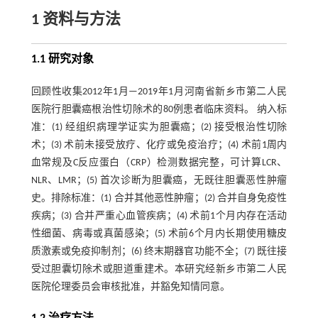
1 资料与方法
1.1 研究对象
回顾性收集2012年1月—2019年1月河南省新乡市第二人民
医院行胆囊癌根治性切除术的80例患者临床资料。 纳入标
准：(1) 经组织病理学证实为胆囊癌；(2) 接受根治性切除
术；(3) 术前未接受放疗、化疗或免疫治疗；(4) 术前1周内
血常规及C反应蛋白（CRP）检测数据完整，可计算LCR、
NLR、LMR；(5) 首次诊断为胆囊癌，无既往胆囊恶性肿瘤
史。排除标准：(1) 合并其他恶性肿瘤；(2) 合并自身免疫性
疾病；(3) 合并严重心血管疾病；(4) 术前1个月内存在活动
性细菌、病毒或真菌感染；(5) 术前6个月内长期使用糖皮
质激素或免疫抑制剂；(6) 终末期器官功能不全；(7) 既往接
受过胆囊切除术或胆道重建术。本研究经新乡市第二人民
医院伦理委员会审核批准，并豁免知情同意。