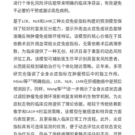
进行个体化风险评估能带来明确的临床净获益，有效避免
不必要的干预或漏诊高危病例。
基于LCR、NLR和LMR三种炎症免疫指标构建的预测模型保
持了较好的复发区分能力，提示外周血炎症免疫状态能够
准确反映肿瘤免疫微环境特征。该模型的核心价值在于其
依赖术前外周血常规炎症免疫指标，无需依赖术后病理参
数，为临床提供了一种无创、经济且易于重复的动态风险
评估工具。该模型可辅助医生尽早识别高复发风险患者，
从而提前规划辅助治疗与个体化随访策略。近年来，多项
研究也强调了全身炎症指标在肿瘤预后中的独立作用。
[
17
]
Minici等
明确指出，LCR、NLR、LMR在肝细胞癌中是预后
[
18
]
预测因子。同样，Wang等
进一步揭示了全身炎症状态通
过调控肿瘤免疫微环境影响复发转移的生物学机制，为炎
症标志物的临床应用提供了理论依据。相较于传统依赖影
像学和CA19-9的监测策略，该模型在敏感度和特异度方面
均表现更优，且更易融入临床日常工作流程。此外，炎症
指标具有可连续监测的优势，便于动态评估炎症状态变化
及治疗反应，弥补了传统病理因素静态评估的不足。尽管