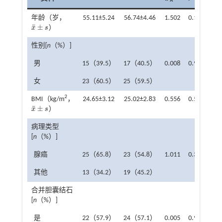
年龄（岁，
55.11±5.24
56.74±4.46
1.502
0.137
¯
±
x
s
）
x
¯
±
s
性别[
n
（%）]
男
15（39.5）
17（40.5）
0.008
0.927
女
23（60.5）
25（59.5）
2
BMI（kg/m
，
24.65±3.12
25.02±2.83
0.556
0.580
¯
±
x
s
）
x
¯
±
s
病理类型
[
n
（%）]
腺癌
25（65.8）
23（54.8）
1.011
0.315
其他
13（34.2）
19（45.2）
合并胆囊结石
[
n
（%）]
是
22（57.9）
24（57.1）
0.005
0.946