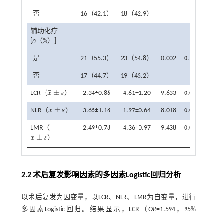
否
16（42.1）
18（42.9）
辅助化疗
[
n
（%）]
是
21（55.3）
23（54.8）
0.002
0.964
否
17（44.7）
19（45.2）
¯
±
LCR（
x
s
）
2.34±0.86
4.61±1.20
9.633
0.001
x
¯
±
s
¯
±
NLR（
x
s
）
3.65±1.18
1.97±0.64
8.018
0.001
x
¯
±
s
LMR（
2.49±0.78
4.36±0.97
9.438
0.001
¯
±
x
s
）
x
¯
±
s
2.2 术后复发影响因素的多因素Logistic回归分析
以术后复发为因变量，以LCR、NLR、LMR为自变量，进行
多因素Logistic回归。结果显示，LCR（
OR
=1.594，95%