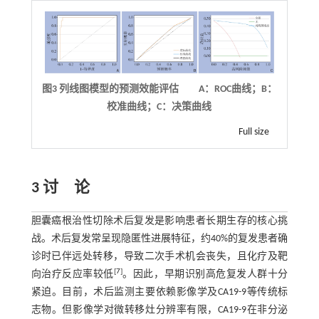
图3 列线图模型的预测效能评估 A：ROC曲线；B：
校准曲线；C：决策曲线
Full size
3 讨 论
胆囊癌根治性切除术后复发是影响患者长期生存的核心挑
战。术后复发常呈现隐匿性进展特征，约40%的复发患者确
诊时已伴远处转移，导致二次手术机会丧失，且化疗及靶
[
7
]
向治疗反应率较低
。因此，早期识别高危复发人群十分
紧迫。目前，术后监测主要依赖影像学及CA19-9等传统标
志物。但影像学对微转移灶分辨率有限，CA19-9在非分泌