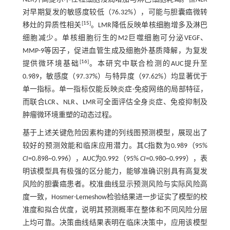
对早期复发的敏感度较低（76.32%），可能与胆囊癌微转
[
15
]
移灶的异质性相关
。LMR降低反映单核细胞增多及淋巴
细胞减少。单核细胞衍生的M2巨噬细胞可分泌VEGF、
MMP-9等因子，促进血管生成及细胞外基质降解，为复发
[
16
]
提供微环境基础
。本研究中联合检测的AUC提升至
0.989，敏感度（97.37%）与特异度（97.62%）均显著优于
单一指标。单一指标仅能反映炎症-免疫网络的局部特征，
而联合LCR、NLR、LMR可全面评估全身炎症、免疫抑制及
肿瘤微环境重塑的动态过程。
基于上述关键危险因素构建的列线图预测模型，展现出了
较好的预测效能和临床应用潜力。其C指数为0.989（95%
CI
=0.898~0.996），AUC为0.992（95%
CI
=0.980~0.999），表
明该模型具有极强的区分能力，能够准确识别具有高复发
风险的胆囊癌患者。校准曲线显示预测风险与实际风险高
度一致，Hosmer-Lemeshow检验结果进一步证实了模型的校
准度和拟合优度，说明其预测概率在整体和不同风险分层
上均可靠。决策曲线结果表明在临床决策中，应用该模型