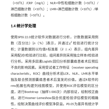
（×10⁹/L）/CRP（mg/L）；NLR=中性粒细胞计数（×10⁹/L）/
淋巴细胞计数（×10⁹/L）；LMR=淋巴细胞计数（×10⁹/L）/单
核细胞计数（×10⁹/L）。
1.4 统计学处理
使用SPSS 22.0统计软件对数据进行分析，计数数据采用例
2
数（百分比）[
n
（%）]表示，并通过
χ
检验进行统计分
¯
±
析；计量数据则以均值±标准差（
x
s
）表示，组内差异
x
¯
±
s
采用配对
t
检验进行比较，组间差异则采用独立样本
t
检验进
行分析。采用多因素Logistic回归分析胆囊癌患者术后预后
不良的影响因素。采用受试者工作特征（receiver operating
characteristic，ROC）曲线分析术前LCR、NLR、LMR水平单
独及联合预测胆囊癌患者术后复发的价值。通过R软件的
rms拓展包构建列线图模型，并使用ROC评估模型的区分
度，进行Bootstrap（抽样1 000次）内部验证，绘制校正曲
线，进行Hosmer⁃Lemeshow拟合优度检验评估模型的精确
性，绘制决策曲线评价模型净获益。
P
0.05为差异有统计学