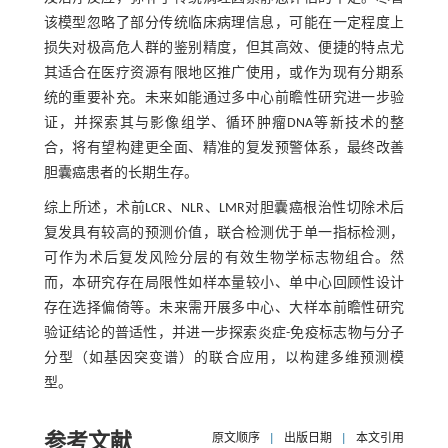
该模型忽略了部分传统临床病理信息，可能在一定程度上
损失对极高危人群的鉴别精度，但其高效、便捷的特点尤
其适合在医疗资源有限地区推广使用，或作为现有分期系
统的重要补充。未来如能通过多中心前瞻性研究进一步验
证，并探索其与影像组学、循环肿瘤DNA等新技术的整
合，将有望构建更全面、精准的复发预警体系，最终改善
胆囊癌患者的长期生存。
综上所述，术前LCR、NLR、LMR对胆囊癌根治性切除术后
复发具有较高的预测价值，联合检测优于单一指标检测，
可作为术后复发风险分层的有效生物学标志物组合。然
而，本研究存在局限性如样本量较小、单中心回顾性设计
存在选择偏倚等。未来需开展多中心、大样本前瞻性研究
验证结论的普适性，并进一步探索炎症-免疫标志物与分子
分型（如基因突变谱）的联合应用，以构建多维预测模
型。
参考文献
原文顺序
|
出版日期
|
本文引用