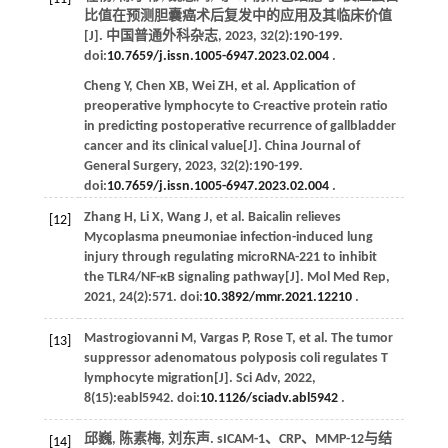
比值在预测胆囊癌术后复发中的应用及其临床价值
[J].
中国普通外科杂志
,
2023
,
32
(2):190-199.
doi:
10.7659/j.issn.1005-6947.2023.02.004
.
Cheng
Y
,
Chen
XB
,
Wei
ZH
,
et al
. Application of
preoperative lymphocyte to C-reactive protein ratio
in predicting postoperative recurrence of gallbladder
cancer and its clinical value[J].
China Journal of
General Surgery
,
2023
,
32
(2):190-199.
doi:
10.7659/j.issn.1005-6947.2023.02.004
.
Zhang
H
,
Li
X
,
Wang
J
,
et al
. Baicalin relieves
[12]
Mycoplasma pneumoniae infection-induced lung
injury through regulating microRNA-221 to inhibit
the TLR4/NF-κB signaling pathway[J].
Mol Med Rep
,
2021
,
24
(2):571. doi:
10.3892/mmr.2021.12210
.
Mastrogiovanni
M
,
Vargas
P
,
Rose
T
,
et al
. The tumor
[13]
suppressor adenomatous polyposis coli regulates T
lymphocyte migration[J].
Sci Adv
,
2022
,
8
(15):eabl5942. doi:
10.1126/sciadv.abl5942
.
邱巍, 陈素梅, 刘东声. sICAM-1、CRP、MMP-12与结
[14]