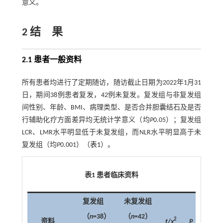
意义。
2 结 果
2.1 患者一般资料
所有患者均进行了定期随访，随访截止日期为2022年1月31
日，期间38例患者复发，42例未复发。复发组与非复发组
间性别、年龄、BMI、病理类型、是否合并胆囊结石及是否
行辅助化疗方面差异均无统计学意义（均
P
0.05）；复发组
LCR、LMR水平明显低于未复发组，而NLR水平明显高于未
复发组（均
P
0.001）（
表1
）。
表1 患者临床资料
复发组
未复发组
（
n
=38）
（
n
=42）
2
资料
t
/
χ
P