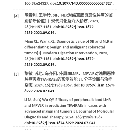
100
(3):e24327. doi:
10.1097/MD.0000000000024327
.
明春利, 王学玲. SII、NLR对结直肠良恶性肿瘤的鉴
[4]
别诊断价值[J].
现代消化及介入诊疗
,
2023
,
28
(9):1157-1161. doi:
10.3969/j.issn.1672-
2159.2023.09.019
.
Ming
CL
,
Wang
XL
. Diagnostic value of SII and NLR in
differentiating benign and malignant colorectal
tumors[J].
Modern Digestion Intervention
,
2023
,
28
(9):1157-1161. doi:
10.3969/j.issn.1672-
2159.2023.09.019
.
黎敏, 苏也, 乌齐阳. 外周血LMR、MPVLR对晚期恶性
[5]
肿瘤患者TFA-IRAEs的预测效能[J].
分子诊断与治疗
杂志
,
2024
,
16
(7):1363-1367. doi:
10.3969/j.issn.1674-
6929.2024.07.041
.
Li
M
,
Su
Y
,
Wu
QY
. Efficacy of peripheral blood LMR
and MPVLR in predicting TFA-IRAEs in cases with
advanced malignant tumors[J].
Journal of Molecular
Diagnosis and Therapy
,
2024
,
16
(7):1363-1367.
doi:
10.3969/j.issn.1674-6929.2024.07.041
.