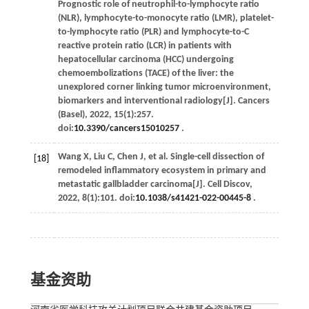
Prognostic role of neutrophil-to-lymphocyte ratio
(NLR), lymphocyte-to-monocyte ratio (LMR), platelet-
to-lymphocyte ratio (PLR) and lymphocyte-to-C
reactive protein ratio (LCR) in patients with
hepatocellular carcinoma (HCC) undergoing
chemoembolizations (TACE) of the liver: the
unexplored corner linking tumor microenvironment,
biomarkers and interventional radiology[J].
Cancers
(Basel)
,
2022
,
15
(1):257.
doi:
10.3390/cancers15010257
.
Wang
X
,
Liu
C
,
Chen
J
,
et al
. Single-cell dissection of
[18]
remodeled inflammatory ecosystem in primary and
metastatic gallbladder carcinoma[J].
Cell Discov
,
2022
,
8
(1):101. doi:
10.1038/s41421-022-00445-8
.
基金资助