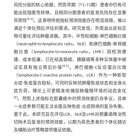
风险分层的核心依据，然而早期（T1~T2期）患者中仍有可
能出现隐匿性转移，且相同分期患者的复发风险存在显著
[
2
-
3
]
异质性
。这表明传统指标预测效能存在明显局限，难以
满足个体化预后评估的需求。研究发现，外周血炎症标志
物可量化评估肿瘤进展。其中，中性粒细胞-淋巴细胞比值
（neutrophil-to-lymphocyte ratio，NLR）和淋巴细胞-单核细
胞比值（lymphocyte-to-monocyte ratio，LMR）因检测便
捷、成本低廉，已在结直肠癌、胰腺癌等多种实体瘤中被
[
4
-
5
]
证实具有独立预后价值
。淋巴细胞-C反应蛋白比值
（lymphocyte-C-reactive protein ratio，LCR）作为一种新型
炎症-免疫复合指标，可同时反映抗肿瘤免疫状态和全身炎
症负荷，理论上可更精准地捕捉肿瘤微环境的动态变化
[
6
]
。然而上述指标在胆囊癌中的预测效能仍存争议，且单
一炎症参数可能无法全面反映免疫-炎症网络的复杂失衡。
基于此，本研究旨在评估LCR、NLR及LMR对胆囊癌根治性
切除术后复发的预测效能，以期为高危患者的个体化随访
及辅助治疗策略提供循证依据。