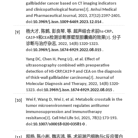
gallbladder cancer based on CT imaging indicators
and clinicopathological features[J].
Anhui Medical
and Pharmaceutical Journal
,
2023
,
27
(12):2397-2401.
doi:
10.3969/j.issn.1009-6469.2023.12.014
.
杨大才, 陈鹤, 彭良琴,
等
. 超声结合术前hs-CRP、
[9]
CA19-9和CEA检测诊断厚壁型胆囊癌的效果[J].
分子
诊断与治疗杂志
,
2022
,
14
(8):1320-1323.
doi:
10.3969/j.issn.1674-6929.2022.08.015
.
Yang
DC
,
Chen
H
,
Peng
LQ
,
et al
. Effect of
ultrasonography combined with preoperative
detection of HS-CRP,CA19-9 and CEA on the diagnosis
of thick-wall gallbladder carcinoma[J].
Journal of
Molecular Diagnosis and Therapy
,
2022
,
14
(8):1320-
1323. doi:
10.3969/j.issn.1674-6929.2022.08.015
.
Wei
F
,
Wang
D
,
Wei
J
,
et al
. Metabolic crosstalk in the
[10]
tumor microenvironment regulates antitumor
immunosuppression and immunotherapy
resisitance[J].
Cell Mol Life Sci
,
2021
,
78
(1):173-193.
doi:
10.1007/s00018-020-03581-0
.
程杨, 陈小彬, 魏志鸿,
等
. 术前淋巴细胞与C反应蛋白
[11]