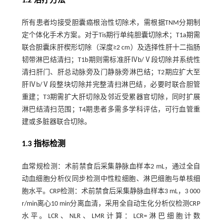
1.2 治疗方法
所有患者均接受胆囊癌根治性切除术，需根据TNM分期制
定个体化手术方案。对于Tis期行单纯胆囊切除术；T1a期需
联合胆囊床肝楔形切除（深度≥2 cm）及选择性肝十二指肠
韧带淋巴结清扫；T1b期则需标准肝Ⅳb/Ⅴ段切除并系统性
清扫肝门、肝总动脉旁及门静脉旁淋巴结；T2期应扩大至
肝Ⅳb/Ⅴ段整块切除并完整清扫淋巴结，必要时联合胆管
重建；T3期需扩大肝切除及邻近受累器官切除，同时扩展
淋巴结清扫范围；T4期患者多需多学科评估，可行血管重
建或多脏器联合切除。
1.3 指标检测
血常规检测：术前禁食后采集静脉血样本2 mL，通过全自
动血细胞分析仪同步检测中性粒细胞、淋巴细胞与单核细
胞水平。CRP检测：术前禁食后采集静脉血样本3 mL，3 000
r/min离心10 min分离血清，采用全自动生化分析仪检测CRP
水平。LCR、NLR、LMR计算：LCR=淋巴细胞计数