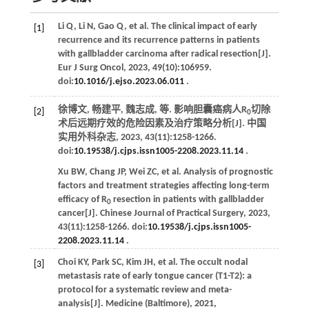
Li
Q
,
Li
N
,
Gao
Q
,
et al
. The clinical impact of early
[1]
recurrence and its recurrence patterns in patients
with gallbladder carcinoma after radical resection[J].
Eur J Surg Oncol
,
2023
,
49
(10):106959.
doi:
10.1016/j.ejso.2023.06.011
.
徐博文, 畅建平, 魏志成,
等
. 影响胆囊癌病人R
切除
[2]
0
术后远期疗效的危险因素及治疗策略分析[J].
中国
实用外科杂志
,
2023
,
43
(11):1258-1266.
doi:
10.19538/j.cjps.issn1005-2208.2023.11.14
.
Xu
BW
,
Chang
JP
,
Wei
ZC
,
et al
. Analysis of prognostic
factors and treatment strategies affecting long-term
efficacy of R
resection in patients with gallbladder
0
cancer[J].
Chinese Journal of Practical Surgery
,
2023
,
43
(11):1258-1266. doi:
10.19538/j.cjps.issn1005-
2208.2023.11.14
.
Choi
KY
,
Park
SC
,
Kim
JH
,
et al
. The occult nodal
[3]
metastasis rate of early tongue cancer (T1-T2): a
protocol for a systematic review and meta-
analysis[J].
Medicine (Baltimore)
,
2021
,