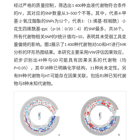
经过严格的质量控制，筛选出1 400种血液代谢物符合条件
的IV，其对应的SNP数量从3~500个不等。其中，代表4-甲
基-2-氧戊酸酯的SNPs为12个，代表1-（1-烯基-棕榈酰）-2-
花生四烯酰基-gpc（p-16∶0/20∶4）的SNP最多，共36个。
所有代谢物相关SNP的
F
统计值均>10，表明其未受弱工具变
量偏倚的影响。
图2
展示了1 400种代谢物对GD和HT进行MR
分析的环形热图结果。本研究主要采用IVW评估因果效应，
初步识别出49种与GD可能具有因果关系的代谢物（均
P
<0.05），其中38种已明确化学结构，11种尚未定性。另
有89种代谢物与HT可能存在因果关联，包括81种已知代谢
物与8种未知代谢物。