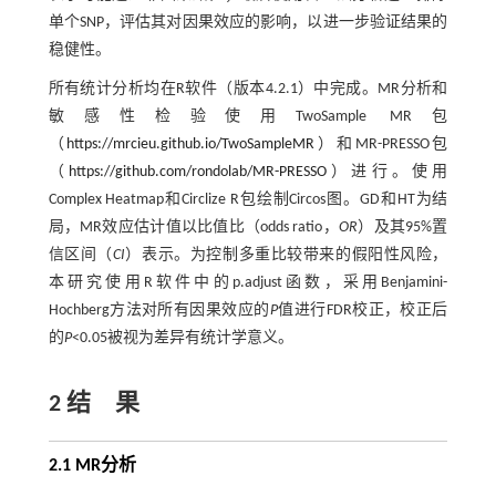
单个SNP，评估其对因果效应的影响，以进一步验证结果的
稳健性。
所有统计分析均在R软件（版本4.2.1）中完成。MR分析和
敏感性检验使用TwoSample MR包
（
https://mrcieu.github.io/TwoSampleMR
）和MR-PRESSO包
（
https://github.com/rondolab/MR-PRESSO
）进行。使用
Complex Heatmap和Circlize R包绘制Circos图。GD和HT为结
局，MR效应估计值以比值比（odds ratio，
OR
）及其95%置
信区间（
CI
）表示。为控制多重比较带来的假阳性风险，
本研究使用R软件中的p.adjust函数，采用Benjamini-
Hochberg方法对所有因果效应的
P
值进行FDR校正，校正后
的
P
<0.05被视为差异有统计学意义。
2 结 果
2.1 MR分析