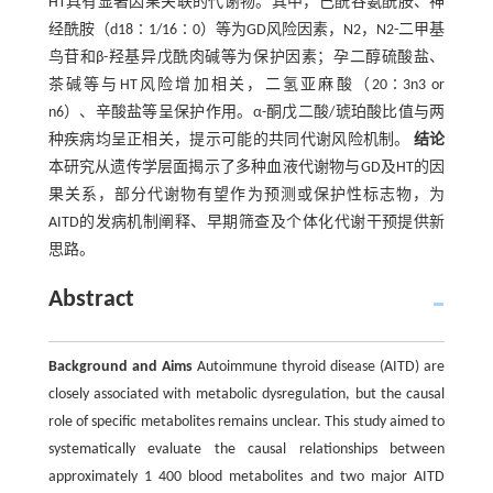
HT具有显著因果关联的代谢物。其中，己酰谷氨酰胺、神
经酰胺（d18∶1/16∶0）等为GD风险因素，N2，N2-二甲基
鸟苷和β-羟基异戊酰肉碱等为保护因素；孕二醇硫酸盐、
茶碱等与HT风险增加相关，二氢亚麻酸（20∶3n3 or
n6）、辛酸盐等呈保护作用。α-酮戊二酸/琥珀酸比值与两
种疾病均呈正相关，提示可能的共同代谢风险机制。
结论
本研究从遗传学层面揭示了多种血液代谢物与GD及HT的因
果关系，部分代谢物有望作为预测或保护性标志物，为
AITD的发病机制阐释、早期筛查及个体化代谢干预提供新
思路。
Abstract
Background and Aims
Autoimmune thyroid disease (AITD) are
closely associated with metabolic dysregulation, but the causal
role of specific metabolites remains unclear. This study aimed to
systematically evaluate the causal relationships between
approximately 1 400 blood metabolites and two major AITD