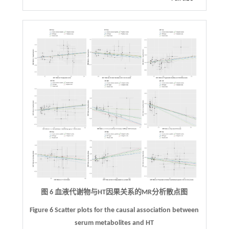
图 6 血液代谢物与
HT
因果关系的
MR
分析散点图
Figure 6 Scatter plots for the causal association between
serum metabolites and HT