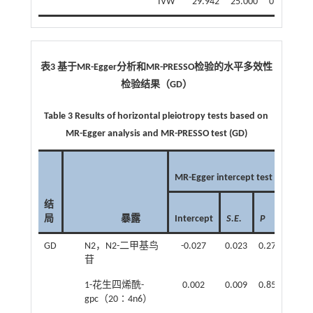
IVW
29.942
25.000
0.226
表3 基于
MR-Egger
分析和
MR-PRESSO
检验的水平多效性
检验结果（
GD
）
Table 3 Results of horizontal pleiotropy tests based on
MR-Egger analysis and MR-PRESSO test (GD)
M
MR-Egger intercept test
g
结
R
局
暴露
Intercept
S.E.
P
o
GD
N2，N2-二甲基鸟
-0.027
0.023
0.271
1
苷
1-花生四烯酰-
0.002
0.009
0.856
2
gpc（20∶4n6）