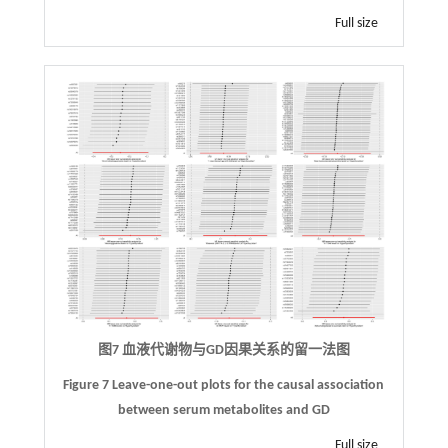
Full size
图7 血液代谢物与
GD
因果关系的留一法图
Figure 7 Leave-one-out plots for the causal association
between serum metabolites and GD
Full size