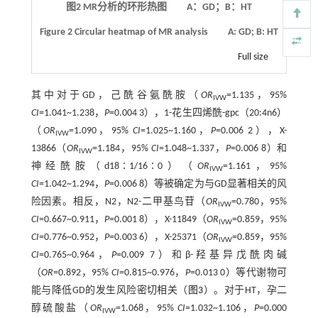
图2
MR
分析的环形热图 A：GD；B：HT
Figure 2
Circular heatmap of MR analysis
A: GD; B: HT
Full size
其中对于GD，己酰谷氨酰胺（
OR
=1.135，95%
IVW
CI
=1.041~1.238，
P
=0.004 3），1-花生四烯酰-gpc（20:4n6）
（
OR
=1.090，95%
CI
=1.025~1.160，
P
=0.006 2），X-
IVW
13866（
OR
=1.184，95%
CI
=1.048~1.337，
P
=0.006 8）和
IVW
神经酰胺（d18∶1/16∶0）（
OR
=1.161，95%
IVW
CI
=1.042~1.294，
P
=0.006 8）等被确定为与GD显著相关的风
险因素。相反，N2，N2-二甲基鸟苷（
OR
=0.780，95%
IVW
CI
=0.667~0.911，
P
=0.001 8），X-11849（
OR
=0.859，95%
IVW
CI
=0.776~0.952，
P
=0.003 6），X-25371（
OR
=0.859，95%
IVW
CI
=0.765~0.964，
P
=0.009 7）和β-羟基异戊酰肉碱
（
OR
=0.892，95%
CI
=0.815~0.976，
P
=0.013 0）等代谢物可
能与降低GD的发生风险密切相关（
图3
）。对于HT，孕二
醇硫酸盐（
OR
=1.068，95%
CI
=1.032~1.106，
P
=0.000
IVW