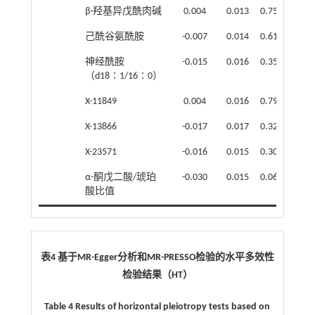
β-羟基异戊酰肉碱
0.004
0.013
0.759
2
己酰谷氨酰胺
-0.007
0.014
0.613
2
神经酰胺
-0.015
0.016
0.350
3
（d18∶1/16∶0）
X-11849
0.004
0.016
0.797
2
X-13866
-0.017
0.017
0.324
1
X-23571
-0.016
0.015
0.301
3
α-酮戊二酸/琥珀
-0.030
0.015
0.061
2
酸比值
表4 基于
MR-Egger
分析和
MR-PRESSO
检验的水平多效性
检验结果（
HT
）
Table 4 Results of horizontal pleiotropy tests based on