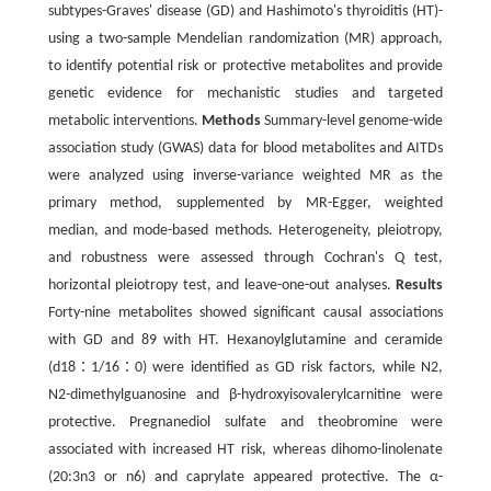
subtypes-Graves' disease (GD) and Hashimoto's thyroiditis (HT)-
using a two-sample Mendelian randomization (MR) approach,
to identify potential risk or protective metabolites and provide
genetic evidence for mechanistic studies and targeted
metabolic interventions.
Methods
Summary-level genome-wide
association study (GWAS) data for blood metabolites and AITDs
were analyzed using inverse-variance weighted MR as the
primary method, supplemented by MR-Egger, weighted
median, and mode-based methods. Heterogeneity, pleiotropy,
and robustness were assessed through Cochran's Q test,
horizontal pleiotropy test, and leave-one-out analyses.
Results
Forty-nine metabolites showed significant causal associations
with GD and 89 with HT. Hexanoylglutamine and ceramide
(d18∶1/16∶0) were identified as GD risk factors, while N2,
N2-dimethylguanosine and β-hydroxyisovalerylcarnitine were
protective. Pregnanediol sulfate and theobromine were
associated with increased HT risk, whereas dihomo-linolenate
(20:3n3 or n6) and caprylate appeared protective. The α-