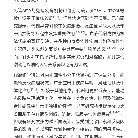
仍具重要意义
。
尽管AITD的免疫发病机制已部分明确，如TRAb、TPOAb等
[
10
]
被广泛用于临床诊断
，但其代谢基础尚不清晰。已有研
究提示，代谢异常可能在免疫激活、炎症信号放大以及靶
[
11
-
12
]
器官损伤等病程中发挥重要作用
。血液代谢物作为机
体状态的直接反映，在多种自身免疫性疾病（如系统性红
[
13
-
14
]
斑狼疮、类风湿关节炎）中具有重要生物学意义
。然
而，针对AITD的系统代谢组学研究仍相对稀缺，尤其是代
谢物与疾病的因果关系尚缺乏有力证据。
代谢组学通过对内外源性小分子代谢物进行定量分析，能
敏感反映病理状态，广泛应用于疾病早筛、风险预测及个
[
15
]
体化治疗
。相较于其他组学，代谢组更贴近表型，能动
态反映生理病理变化，尤其在自身免疫病、肿瘤及代谢综
[
16
]
合征研究中显示出独特价值
。已有研究初步提示AITD患
[
17
-
18
]
者血浆中存在酰基肉碱、多胺、脂质等代谢谱异常
，
但现有研究大多为横断面设计，易受到混杂因素和反向因
果的影响，难以明确代谢物变化与疾病之间的因果顺序。
同时，代谢物水平易受年龄、性别、饮食结构、生活方式