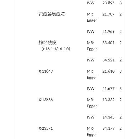
IVW
23.895
35.000
0
己酰谷氨酰胺
MR-
21.707
24.000
0
Egger
IVW
21.969
25.000
0
神经酰胺
MR-
33.401
27.000
0
（d18∶1/16∶0）
Egger
IVW
34.521
28.000
0
X-11849
MR-
21.610
32.000
0
Egger
IVW
21.677
33.000
0
X-13866
MR-
13.332
25.000
0
Egger
IVW
14.345
26.000
0
X-23571
MR-
34.179
25.000
0
Egger