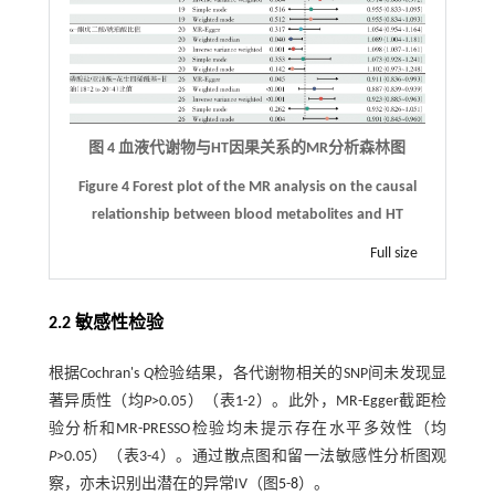
图 4 血液代谢物与
HT
因果关系的
MR
分析森林图
Figure 4 Forest plot of the MR analysis on the causal
relationship between blood metabolites and HT
Full size
2.2 敏感性检验
根据Cochran's
Q
检验结果，各代谢物相关的SNP间未发现显
著异质性（均
P
>0.05）（表1-2）。此外，MR-Egger截距检
验分析和MR-PRESSO检验均未提示存在水平多效性（均
P
>0.05）（表3-4）。通过散点图和留一法敏感性分析图观
察，亦未识别出潜在的异常IV（图
5
-
8
）。