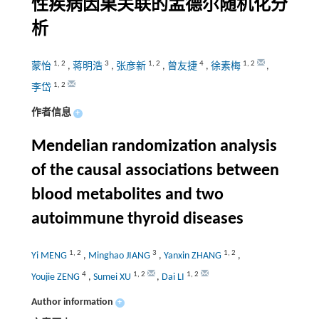
性疾病因果关联的孟德尔随机化分
析
1
,
2
3
1
,
2
4
1
,
2
蒙怡
,
蒋明浩
,
张彦新
,
曾友捷
,
徐素梅
,
1
,
2
李岱
作者信息
+
Mendelian randomization analysis
of the causal associations between
blood metabolites and two
autoimmune thyroid diseases
1
,
2
3
1
,
2
Yi MENG
,
Minghao JIANG
,
Yanxin ZHANG
,
4
1
,
2
1
,
2
Youjie ZENG
,
Sumei XU
,
Dai LI
Author information
+