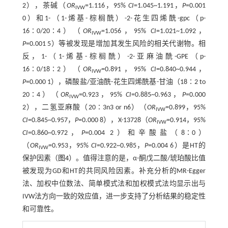
2），茶碱（
OR
=1.116，95%
CI
=1.045~1.191，
P
=0.001
IVW
0）和1-（1-烯基-棕榈酰）-2-花生四烯酰-gpc（p-
16∶0/20∶4）（
OR
=1.056，95%
CI
=1.021~1.092，
IVW
P
=0.001 5）等被发现是增加其发生风险的相关代谢物。相
反，1-（1-烯基-棕榈酰）-2-亚麻油酰-GPE（p-
16∶0/18∶2）（
OR
=0.891，95%
CI
=0.840~0.944，
IVW
P
=0.000 1），磷酸盐/亚油酰-花生四烯酰基-甘油（18∶2 to
20∶4）（
OR
=0.923，95%
CI
=0.885~0.963，
P
=0.000
IVW
2），二氢亚麻酸（20∶3n3 or n6）（
OR
=0.899，95%
IVW
CI
=0.845~0.957，
P
=0.000 8），X-13728（
OR
=0.914，95%
IVW
CI
=0.860~0.972，
P
=0.004 2）和辛酸盐（8∶0）
（
OR
=0.953，95%
CI
=0.922~0.985，
P
=0.004 6）是HT的
IVW
保护因素（
图4
）。值得注意的是，α-酮戊二酸/琥珀酸比值
被发现为GD和HT的共同风险因素。补充分析的MR-Egger
法、加权中位数法、简单模式法和加权模式法均显示出与
IVW法方向一致的效应值，进一步支持了分析结果的稳定性
和可靠性。