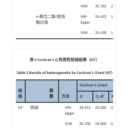
IVW
35.702
26.000
0
α-酮戊二酸/琥珀
MR-
16.433
18.000
0
酸比值
Egger
IVW
20.418
19.000
0
表 2
Cochran's
Q
异质性检验结果（
HT
）
Table 2 Results of heterogeneity by Cochran's
Q
test (HT)
Cochran's
Q
test
结
暴
局
露
方法
Q
Q
_
df
P
HT
茶碱
MR-
36.653
23.000
0.035
Egger
IVW
36.700
24.000
0.047