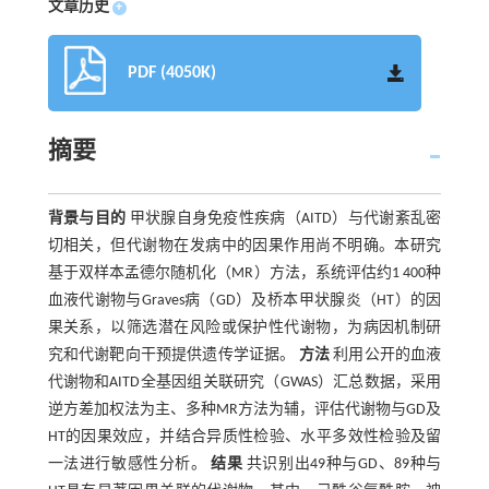
文章历史
+
PDF (4050K)
摘要
背景与目的
甲状腺自身免疫性疾病（AITD）与代谢紊乱密
切相关，但代谢物在发病中的因果作用尚不明确。本研究
基于双样本孟德尔随机化（MR）方法，系统评估约1 400种
血液代谢物与Graves病（GD）及桥本甲状腺炎（HT）的因
果关系，以筛选潜在风险或保护性代谢物，为病因机制研
究和代谢靶向干预提供遗传学证据。
方法
利用公开的血液
代谢物和AITD全基因组关联研究（GWAS）汇总数据，采用
逆方差加权法为主、多种MR方法为辅，评估代谢物与GD及
HT的因果效应，并结合异质性检验、水平多效性检验及留
一法进行敏感性分析。
结果
共识别出49种与GD、89种与