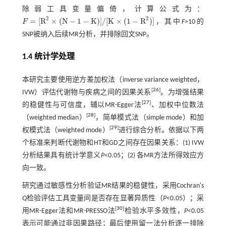
除弱工具变量偏倚，计算公式为：
2
2
=
[
R
×
(
N
−
1
−
K
)
]
/
[
K
×
(
1
−
R
)
]
F
，其中
F
>10的
F
=
[
R
2
×
(
N
-
1
-
K
)
]
/
[
K
×
(
1
-
R
2
)
]
SNP被纳入后续MR分析，并排除回文SNP。
1.4 统计学处理
本研究主要使用逆方差加权法（inverse variance weighted，
[
26
]
IVW）评估代谢物与疾病之间的因果关系
。为增强结果
[
27
]
的稳健性与可信度，辅以MR-Egger法
、加权中位数法
[
28
]
（weighted median）
，简单模式法（simple mode）和加
[
29
]
权模式法（weighted mode）
进行综合分析。依据以下两
个标准来判断代谢物和HT和GD之间存在因果关系：(1) IVW
分析结果具有统计学意义
P
<0.05；(2) 各MR方法所得效应方
向一致。
研究通过敏感性分析验证MR结果的稳健性，采用Cochran's
Q
检验评估工具变量间是否存在显著异质性（
P
<0.05）；采
[
30
]
用MR-Egger法和MR-PRESSO法
检验水平多效性，
P
<0.05
表示可能通过非因果路径；最后使用留一法分析逐一排除