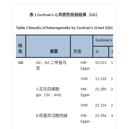
表 1
Cochran's
Q
异质性检验结果（
GD
）
Table 1 Results of heterogeneity by Cochran's
Q
test (GD)
Cochran's
Q
test
结
局
暴露
方法
Q
Q
_
df
GD
N2，N2-二甲基鸟
MR-
10.013
16.000
0
苷
Egger
IVW
11.316
17.000
0
1-花生四烯酰-
MR-
22.280
26.000
0
gpc（20∶4n6）
Egger
IVW
22.314
27.000
0
β-羟基异戊酰肉碱
MR-
23.764
34.000
0
Egger