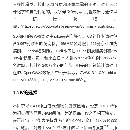
入线性模型，控制人群分层和环境暴露的干扰。对于未公
开化学性质的代谢物，以字母“X”表示。完整数据可通过以
下链接获取：
http://ftp.ebi.ac.uk/pub/databases/gwas/summary_statistics
。
[
24
]
GD和HT的GWAS数据由Sakaue等
提供。GD的样本数据包
含3 557例欧洲血统病例，456 942名对照；994例东亚血统
病例，172 656名对照。HT样本包括30 155例欧洲病例和379
986名健康对照，和来自日本人群的1 114例病例与172 656
名对照，共计约240万个SNP位点。相关的汇总统计数据可
在IEU OpenGWAS数据库中公开获取，GWAS ID：GD：ebi-a-
GCST90018860；HT：ebi-a-GCST90018862。
1.3 IV的选择
-5
本研究以1 400种血液代谢物为暴露因素，设定
P
<1×10
作
为初步筛选显著SNP的阈值。为确保每个IV之间相互独立，
2
设置连锁不平衡去除标准为：
R
<0.001，窗口长度为10 000
[
25
]
kb。随后，对每个SNP计算
F
统计值以评估IV的强度
，排