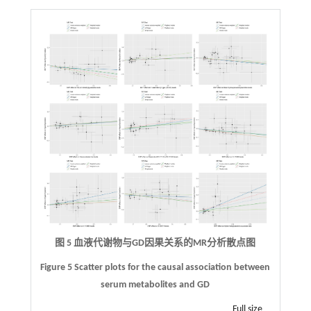
图 5 血液代谢物与
GD
因果关系的
MR
分析散点图
Figure 5 Scatter plots for the causal association between
serum metabolites and GD
Full size