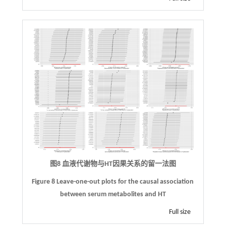
图8 血液代谢物与
HT
因果关系的留一法图
Figure 8 Leave-one-out plots for the causal association
between serum metabolites and HT
Full size