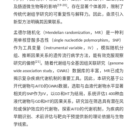
[
19
-
20
]
及肠道微生物等的影响
，存在显著个体差异，限制了
传统代谢组学研究的可重复性与解释力。因此，亟须引入
新型方法明确其因果联系。
孟德尔随机化（Mendelian randomization，MR）是一种利
用单核苷酸多态性（single nucleotide polymorphism，SNP）
作为工具变量（instrumental variable，IV），模拟随机分
组、推断因果关系的遗传流行病学方法，能有效克服观察
[
21
]
研究的偏倚
。随着代谢组与全基因组关联研究（genome
wide association study，GWAS）数据库的丰富，MR已成为
揭示复杂疾病代谢机制的重要工具。因此，本研究基于公
开代谢物与AITD的GWAS数据，选取与血液代谢物水平显著
相关的SNP作为IV，以GD和HT为结局，系统评估1 400种血
液代谢物与GD和HT的因果关系，研究旨在筛选具有潜在风
险或保护效应的代谢物，探索AITD的代谢机制，为疾病的
早期识别、术前评估与靶向干预提供新的理论依据与生物
学线索。