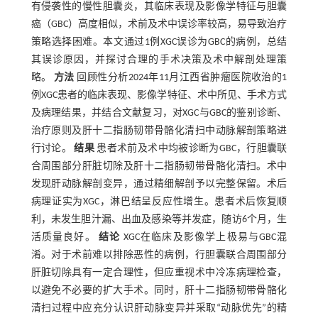
有侵袭性的慢性胆囊炎，其临床表现及影像学特征与胆囊
癌（GBC）高度相似，术前及术中误诊率较高，易导致治疗
策略选择困难。本文通过1例XGC误诊为GBC的病例，总结
其误诊原因，并探讨合理的手术决策及术中解剖处理策
略。
方法
回顾性分析2024年11月江西省肿瘤医院收治的1
例XGC患者的临床表现、影像学特征、术中所见、手术方式
及病理结果，并结合文献复习，对XGC与GBC的鉴别诊断、
治疗原则及肝十二指肠韧带骨骼化清扫中动脉解剖策略进
行讨论。
结果
患者术前及术中均被诊断为GBC，行胆囊联
合周围部分肝脏切除及肝十二指肠韧带骨骼化清扫。术中
发现肝动脉解剖变异，通过精细解剖予以完整保留。术后
病理证实为XGC，淋巴结呈反应性增生。患者术后恢复顺
利，未发生胆汁漏、出血及感染等并发症，随访6个月，生
活质量良好。
结论
XGC在临床及影像学上极易与GBC混
淆。对于术前难以排除恶性的病例，行胆囊联合周围部分
肝脏切除具有一定合理性，但应重视术中冷冻病理检查，
以避免不必要的扩大手术。同时，肝十二指肠韧带骨骼化
清扫过程中应充分认识肝动脉变异并采取“动脉优先”的精