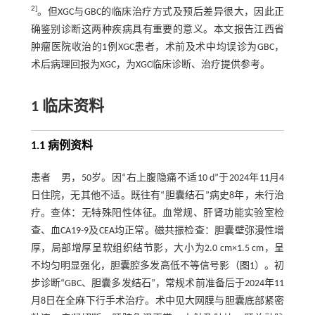
2
]
。但XGC与GBC的临床治疗方式及预后差异很大，因此正
确鉴别诊断这两种疾病具有重要的意义。本文报告江西省
肿瘤医院收治的1例XGC患者，术前及术中均误诊为GBC，
术后病理回报为XGC，为XGC临床诊断、治疗提供参考。
1 临床资料
1.1 病例资料
患者 男，50岁。因“右上腹隐痛不适10 d”于2024年11月4
日住院，无其他不适。既往有“胆囊结石”病史8年，未行治
疗。查体：无特殊阳性体征。血常规、肝肾功能实验室检
查、血CA19-9及CEA均正常。磁共振检查：胆囊壁弥漫性增
厚，局部增厚呈软组织结节影，大小为2.0 cm×1.5 cm，呈
不均匀明显强化，胆囊腔多发高低不等信号影（
图1
）。初
步诊断“GBC、胆囊多发结石”，常规术前准备后于2024年11
月8日在全麻下行手术治疗。术中见大网膜与胆囊底部紧密