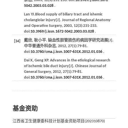
杂志
,
2003
,
12
(3):231-233. doi:
10.3969/j.issn.1672-
5042.2003.03.028
.
Lan
YJ
.Blood supply of biliary tract and ishemic
cholangiolar injury[J].
Journal of Regional Anatomy
and Operative Surgery
,
2003
,
12
(3):231-233.
doi:
10.3969/j.issn.1672-5042.2003.03.028
.
戴欣, 耿小平. 缺血性胆管损伤的病因学研究进展[J].
[34]
中华普通外科杂志
,
2012
,
27
(1):79-81.
doi:
10.3760/cma.j.issn.1007-631X.2012.01.036
.
Dai
X
,
Geng
XP
. Advances in the etiological research
of ischemic bile duct injury[J].
Chinese Journal of
General Surgery
,
2012
,
27
(1):79-81.
doi:
10.3760/cma.j.issn.1007-631X.2012.01.036
.
基金资助
江西省卫生健康委科技计划基金资助项目(202310870)