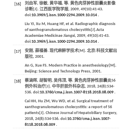
刘由军, 徐敏, 黄华福,
等
. 黄色肉芽肿性胆囊炎影像
[16]
诊断[J].
江西医学院学报
,
2009
,
49
(10):41-43.
doi:
10.3969/j.issn.1000-2294.2009.10.014
.
Liu
YJ
,
Xu
M
,
Huang
HF
,
et al
. Radiographic diagnosis
of xanthogranulomatous cholecystitis[J].
Acta
Academiae Medicinae Jiangxi
,
2009
,
49
(10):41-43.
doi:
10.3969/j.issn.1000-2294.2009.10.014
.
安刚, 薛福善.
现代麻醉学技术
[M]. 北京:科技文献出
[17]
版社,
2001
.
An
G
,
Xue
FS
.
Modern Practice in anesthesiology
[M].
Beijing: Science and Technology Press,
2001
.
蔡涵晖, 胡智明, 吴伟顶,
等
. 黄色肉芽肿性胆囊炎56
[18]
例外科治疗[J].
中华肝胆外科杂志
,
2018
,
24
(8):534-
536. doi:
10.3760/cma.j.issn.1007-8118.2018.08.009
.
Cai
HH
,
Hu
ZM
,
Wu
WD
,
et al
. Surgical treatment of
xanthogranulomatous cholecystitis: a report of 56
patients[J].
Chinese Journal of Hepatobiliary Surgery
,
2018
,
24
(8):534-536. doi:
10.3760/cma.j.issn.1007-
8118.2018.08.009
.