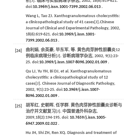
析[J].
临床与实验病理学杂志
,
2002
,
18
(6):619-621.
doi:
10.3969/j.issn.1001-7399.2002.06.013
.
Wang
L
,
Tao
ZJ
. Xanthogranulomatous cholecystitis:
a clinicopathological study of 41 cases[J].
Chinese
Journal of Clinical and Experimental Pathology
,
2002
,
18
(6):619-621. doi:
10.3969/j.issn.1001-
7399.2002.06.013
.
曲利娟, 余英豪, 毕东军,
等
. 黄色肉芽肿性胆囊炎12
[24]
例临床病理分析[J].
诊断病理学杂志
,
2002
,
9
(1):23-
25. doi:
10.3969/j.issn.1007-8096.2002.01.009
.
Qu
LJ
,
Yu
YH
,
Bi
DJ
,
et al
. Xanthogranulomatous
cholecystitis: a clinicopathological study of 12
cases[J].
Chinese Journal of Diagnostic Pathology
,
2002
,
9
(1):23-25. doi:
10.3969/j.issn.1007-
8096.2002.01.009
.
胡军红, 史朝晖, 任学群. 黄色肉芽肿性胆囊炎诊断与
[25]
治疗并文献复习[J].
中国普通外科杂志
,
2009
,
18
(2):194-195. doi:
10.7659/j.issn.1005-
6947.2009.02.022
.
Hu
JH
,
Shi
ZH
,
Ren
XQ
. Diagnosis and treatment of