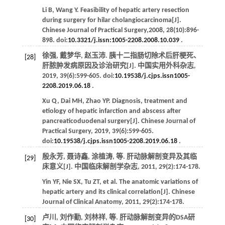
Li
B
,
Wang
Y
. Feasibility of hepatic artery resection
during surgery for hilar cholangiocarcinoma[J].
Chinese Journal of Practical Surgery
,
2008
,
28
(10):896-
898. doi:
10.3321/j.issn:1005-2208.2008.10.039
.
徐强, 戴梦华, 赵玉沛. 胰十二指肠切除术后肝梗死、
[28]
肝脓肿发病原因及诊治研究[J].
中国实用外科杂志
,
2019
,
39
(6):599-605. doi:
10.19538/j.cjps.issn1005-
2208.2019.06.18
.
Xu
Q
,
Dai
MH
,
Zhao
YP
. Diagnosis, treatment and
etiology of hepatic infarction and abscess after
pancreaticoduodenal surgery[J].
Chinese Journal of
Practical Surgery
,
2019
,
39
(6):599-605.
doi:
10.19538/j.cjps.issn1005-2208.2019.06.18
.
殷永芳, 聂诗鑫, 涂植涛,
等
. 肝动脉解剖变异及其临
[29]
床意义[J].
中国临床解剖学杂志
,
2011
,
29
(2):174-178.
Yin
YF
,
Nie
SX
,
Tu
ZT
,
et al
. The anatomic variations of
hepatic artery and its clinical correlation[J].
Chinese
Journal of Clinical Anatomy
,
2011
,
29
(2):174-178.
卢川, 刘作勤, 刘林祥,
等
. 肝动脉解剖变异的DSA研
[30]