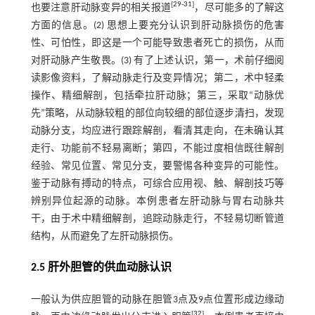
[
29
-
31
]
也要注意肝动脉变异的相关报道
，尽可能多的了解这
方面的信息。(2) 思想上要充分认识到肝动脉损伤的危害
性、可怕性，即这是一个可能导致患者死亡的损伤，从而
对肝动脉产生敬畏。(3) 有了上述认识，第一，术前仔细阅
读影像资料，了解动脉走行及变异情况；第二，术中轻柔
操作、精细解剖，包括牵拉肝动脉；第三，采取“动脉优
先”策略，从动脉较粗的部位向较细的部位逐步清扫，发现
动脉分支，均应进行跟踪解剖，看清其走向，在未确认其
走行、功能前不轻易离断；第四，不能过度相信既往解剖
经验、常见位置、常见分支，要警惕各种变异的可能性。
鉴于动脉有搏动的特点，可综合应用视、触、解剖技巧等
辨别异位起源的动脉。本例患者左肝动脉与胃右动脉共
干，由于术中精细解剖，追踪动脉走行，不轻易切断管道
结构，从而避免了左肝动脉损伤。
2.5 肝外胆管的供血动脉认识
一般认为供应胆管的动脉在胆管3点及9点位置形成边缘动
[
32
]