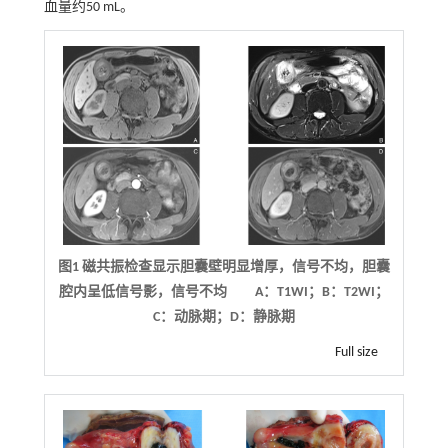
血量约50 mL。
图1 磁共振检查显示胆囊壁明显增厚，信号不均，胆囊
腔内呈低信号影，信号不均 A：T1WI；B：T2WI；
C：动脉期；D：静脉期
Full size