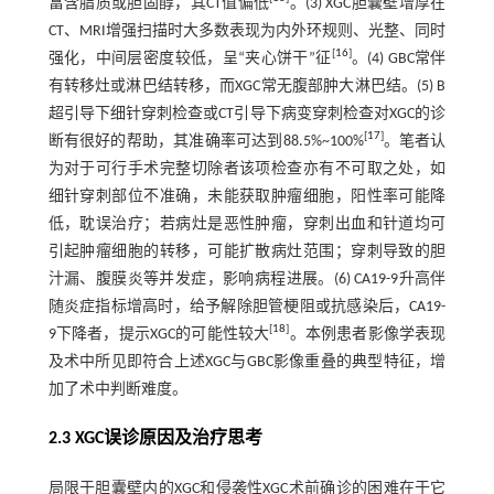
富含脂质或胆固醇，其CT值偏低
。(3) XGC胆囊壁增厚在
CT、MRI增强扫描时大多数表现为内外环规则、光整、同时
[
16
]
强化，中间层密度较低，呈“夹心饼干”征
。(4) GBC常伴
有转移灶或淋巴结转移，而XGC常无腹部肿大淋巴结。(5) B
超引导下细针穿刺检查或CT引导下病变穿刺检查对XGC的诊
[
17
]
断有很好的帮助，其准确率可达到88.5%~100%
。笔者认
为对于可行手术完整切除者该项检查亦有不可取之处，如
细针穿刺部位不准确，未能获取肿瘤细胞，阳性率可能降
低，耽误治疗；若病灶是恶性肿瘤，穿刺出血和针道均可
引起肿瘤细胞的转移，可能扩散病灶范围；穿刺导致的胆
汁漏、腹膜炎等并发症，影响病程进展。(6) CA19-9升高伴
随炎症指标增高时，给予解除胆管梗阻或抗感染后，CA19-
[
18
]
9下降者，提示XGC的可能性较大
。本例患者影像学表现
及术中所见即符合上述XGC与GBC影像重叠的典型特征，增
加了术中判断难度。
2.3 XGC误诊原因及治疗思考
局限于胆囊壁内的XGC和侵袭性XGC术前确诊的困难在于它