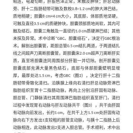
粘连，电凝切断，肝脏色泽正常，未触及肿块；肝总动脉
旁、肝十二指肠韧带可触及数枚0.8~1.2 cm的肿大淋巴结，
质地稍硬；胆囊8 cm×4 cm大小，其底部、体部质地坚硬，
可触及直径3.5 cm的质硬肿块，胆囊颈部质地尚软，其内可
触及结石，胆囊三角触及一直径约1.0 cm质硬淋巴结；其他
未探及异常。术中诊断“GBC、胆囊结石”，决定行GBC根治
术。解剖出胆囊管，距胆总管0.5 cm结扎两道，于两道结扎
线之间超声刀离断胆囊管，距胆囊床2.0 cm超声刀离断肝实
质，直至将胆囊连同周围部分肝脏一并切除。剖开胆囊见
胆囊底部充满大量黑色结石，底部与体部胆囊壁明显增
厚，最厚处达1.5 cm，考虑GBC（
图2
），决定行肝十二指
肠韧带骨骼化清扫。沿胰腺上缘向右清扫肝总动脉旁淋巴
脂肪组织至胃十二指肠动脉，再向上分别沿肝固有动脉、
胆总管、门静脉清扫其周围淋巴脂肪组织直至肝门，清扫
过程中发现胃右动脉与肝左动脉共干（
图3
），共干由肝固
有动脉向前发出，长约1 cm，在共干上方1.5 cm处肝固有动
脉向右下方发出1支较粗的胆管支动脉，与胰十二指肠上后
动脉相连，此动脉发出2支进入胆总管。手术顺利，术中出