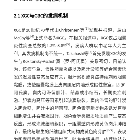
2.1 XGC与GBC的发病机制
[
3
]
XGC是20世纪70年代由Christensen等
发现并报道，后由
[
4
]
McCoy等
正式命名为XGC。在相关报道中，XGC仅占胆囊
[
5
]
炎性病变总数的1.3%~8.8%
，发病人群以中老年人为主
[
6
]
[
7
]
。其发病机制尚不统一，Takahashi等
首先发现XGC的发
生与Rokitansky-Aschoff窦（罗-阿氏窦）关系密切，目前认
为，该病与急、慢性胆囊炎症以及胆汁淤积等综合因素诱
发的迟发性变态反应有关，胆汁淤积或炎症持续刺激胆囊
黏膜，致使胆囊黏膜上皮向肌层内陷形成假性憩室，即罗-
阿氏窦，窦内可滞留胆汁、结晶或小结石，长期炎症刺
激、胆囊内高压等因素引起该窦破裂，窦内滞留的胆汁浸
入胆囊壁，胆汁中的胆固醇、胆色素等脂类物质诱发巨噬
细胞增生并吞噬胆固醇、胆色素等类脂质物质而产生变态
反应，形成泡沫细胞组织，于胆囊壁内形成黄色肉芽肿结
[
8
-
9
]
节，最终与增生的纤维组织共同构成黄色肉芽肿
，表现
为胆囊壁局限或弥漫性增厚，随着病情进展，肉芽肿结节