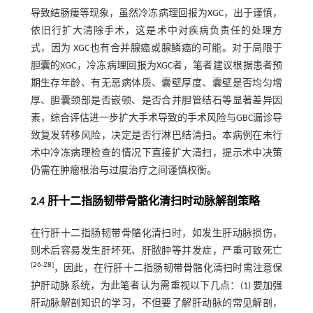
导致结肠瘘等现象，虽然冷冻病理回报为XGC，出于谨慎，
依旧行扩大清除手术，这是术中对疾病负责任的处理方
式，因为 XGC也有合并腺癌或腺鳞癌的可能。对于局限于
胆囊的XGC，冷冻病理回报为XGC者，笔者建议根据患者预
期生存年龄、有无恶病体质、囊壁厚度、囊壁是否均匀增
厚、胆囊颈部是否嵌顿、是否合并胆管结石等显著差异因
素，综合评估进一步扩大手术导致的手术风险与GBC漏诊导
致复发转移风险，决定是否行淋巴结清扫。本病例在未行
术中冷冻病理检查的情况下直接扩大清扫，提示术中决策
仍需在肿瘤根治与过度治疗之间谨慎权衡。
2.4 肝十二指肠韧带骨骼化清扫时动脉解剖策略
在行肝十二指肠韧带骨骼化清扫时，如发生肝动脉损伤，
则术后容易发生肝坏死、肝脓肿等并发症，严重可致死亡
[
26
-
28
]
，因此，在行肝十二指肠韧带骨骼化清扫时需注意保
护肝动脉系统，为此笔者认为需重视以下几点：(1) 要加强
肝动脉解剖知识的学习，不但要了解肝动脉的常见解剖，