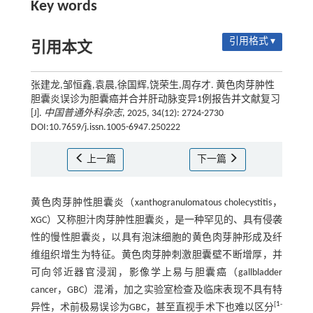
Key words
引用格式 ▾
引用本文
张建龙,邹恒鑫,袁晨,徐国辉,饶荣生,周存才. 黄色肉芽肿性
胆囊炎误诊为胆囊癌并合并肝动脉变异1例报告并文献复习
[J].
中国普通外科杂志
, 2025, 34(12): 2724-2730
DOI:10.7659/j.issn.1005-6947.250222
上一篇
下一篇
黄色肉芽肿性胆囊炎（xanthogranulomatous cholecystitis，
XGC）又称胆汁肉芽肿性胆囊炎，是一种罕见的、具有侵袭
性的慢性胆囊炎，以具有泡沫细胞的黄色肉芽肿形成及纤
维组织增生为特征。黄色肉芽肿刺激胆囊壁不断增厚，并
可向邻近器官浸润，影像学上易与胆囊癌（gallbladder
cancer，GBC）混淆，加之实验室检查及临床表现不具有特
[
1
-
异性，术前极易误诊为GBC，甚至直视手术下也难以区分