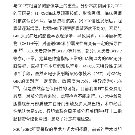
与GBC有相当多的影像学上的重叠。分析本病例误诊为GBC
的原因是：(1) XGC临床发现率较低，影像医师、临床医师
对该病认识不深，容易忽视该病。(2) XGC慢性发展后，胆
囊壁逐渐增厚，增强MRI下观察胆囊壁密度不均匀，容易与
GBC原发病灶的影像学表现混淆，导致误判。(3) 肿瘤标志
物（CA19-9等）对鉴别GBC和胆囊良性病变有一定的指导作
[
19
]
用
，XGC患者常伴有CA19-9等升高，部分GBC患者CA19-9
等亦可正常，尤其是肿瘤指标正常的ⅢA期以内的GBC无肝
脏侵犯，直视下与本病例难以鉴别。(4) XGC无特异性无创
诊断手段，虽然正电子发射断层影像技术（PET）对XGC与
GBC的鉴别有一定帮助，敏感度为75%，特异度为87.5%
[
20
]
，但是依然存在假阳性的可能。目前我国PET检查费用
较高，对部分患者来说，此项检查不能施行。(5) 术中触及
胆囊底部局部质硬并在肝门部触及肿大淋巴结，术中经验
性地认为是GBC，行胆囊联合周围部分肝脏切除+肝十二指
肠韧带骨骼化清扫，忽略了冷冻病理检查。
XGC与GBC所要采取的手术方式大相径庭，前者的手术以胆