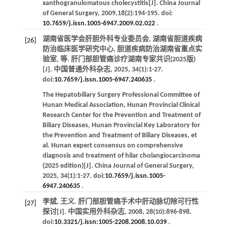
xanthogranulomatous cholecystitis[J].
China Journal
of General Surgery
,
2009
,
18
(2):194-195. doi:
10.7659/j.issn.1005-6947.2009.02.022
.
湖南省医学会肝胆外科专业委员会, 湖南省胆道疾病
[26]
防治临床医学研究中心, 胆道疾病防治湖南省重点实
验室,
等
. 肝门部胆管癌诊疗湖南专家共识(2025版)
[J].
中国普通外科杂志
,
2025
,
34
(1):1-27.
doi:
10.7659/j.issn.1005-6947.240635
.
The Hepatobiliary Surgery Professional Committee of
Hunan Medical Association, Hunan Provincial Clinical
Research Center for the Prevention and Treatment of
Biliary Diseases, Hunan Provincial Key Laboratory for
the Prevention and Treatment of Biliary Diseases,
et
al
. Hunan expert consensus on comprehensive
diagnosis and treatment of hilar cholangiocarcinoma
(2025 edition)[J].
China Journal of General Surgery
,
2025
,
34
(1):1-27. doi:
10.7659/j.issn.1005-
6947.240635
.
李斌, 王义. 肝门部胆管癌手术中肝动脉切除可行性
[27]
探讨[J].
中国实用外科杂志
,
2008
,
28
(10):896-898.
doi:
10.3321/j.issn:1005-2208.2008.10.039
.