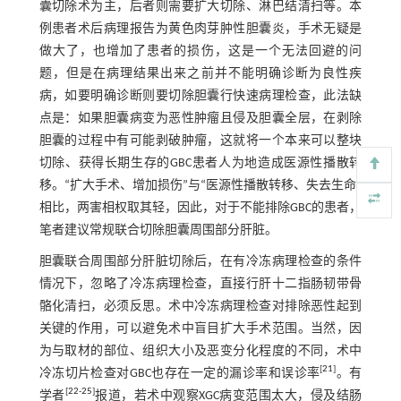
囊切除术为主，后者则需要扩大切除、淋巴结清扫等。本
例患者术后病理报告为黄色肉芽肿性胆囊炎，手术无疑是
做大了，也增加了患者的损伤，这是一个无法回避的问
题，但是在病理结果出来之前并不能明确诊断为良性疾
病，如要明确诊断则要切除胆囊行快速病理检查，此法缺
点是：如果胆囊病变为恶性肿瘤且侵及胆囊全层，在剥除
胆囊的过程中有可能剥破肿瘤，这就将一个本来可以整块
切除、获得长期生存的GBC患者人为地造成医源性播散转
移。“扩大手术、增加损伤”与“医源性播散转移、失去生命”
相比，两害相权取其轻，因此，对于不能排除GBC的患者，
笔者建议常规联合切除胆囊周围部分肝脏。
胆囊联合周围部分肝脏切除后，在有冷冻病理检查的条件
情况下，忽略了冷冻病理检查，直接行肝十二指肠韧带骨
骼化清扫，必须反思。术中冷冻病理检查对排除恶性起到
关键的作用，可以避免术中盲目扩大手术范围。当然，因
为与取材的部位、组织大小及恶变分化程度的不同，术中
[
21
]
冷冻切片检查对GBC也存在一定的漏诊率和误诊率
。有
[
22
-
25
]
学者
报道，若术中观察XGC病变范围太大，侵及结肠