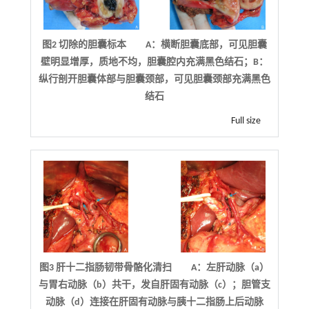
图2 切除的胆囊标本 A：横断胆囊底部，可见胆囊
壁明显增厚，质地不均，胆囊腔内充满黑色结石；B：
纵行剖开胆囊体部与胆囊颈部，可见胆囊颈部充满黑色
结石
Full size
图3 肝十二指肠韧带骨骼化清扫 A：左肝动脉（a）
与胃右动脉（b）共干，发自肝固有动脉（c）；胆管支
动脉（d）连接在肝固有动脉与胰十二指肠上后动脉