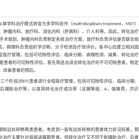
转变为多学科协作（multi-disciplinary treatment，MDT
科、肿瘤内科、放疗科、消化内科（肝病科）、介入科等，因此，转化治疗
与手术规划，肿瘤内科负责制定系统治疗方案，放疗科负责评估是否联合
学评估，病理科负责组织学诊断、分子检测及疗效评价。各中心应建立相对
全程医疗管理，包括可切除性评估、临床分期、病理检测、减黄、转化治
是患者的可切除性评估，首先筛选出适合转化治疗的不可切除患者，制定
，改善患者的预后。
后三个阶段对BTC患者进行全程医疗管理，包括可切除性评估、临床分期
后辅助治疗等，以提高转化治疗成功率（证据等级：A，强推荐，共识
展期和远处转移两类患者。考虑到一般有远处转移的患者体力状况较差，预
转化治疗主要针对局部进展期患者。但转化治疗又不同于新辅助治疗，后者