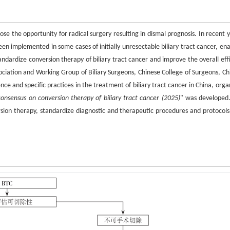
se the opportunity for radical surgery resulting in dismal prognosis. In recent y
n implemented in some cases of initially unresectable biliary tract cancer, ena
tandardize conversion therapy of biliary tract cancer and improve the overall eff
sociation and Working Group of Biliary Surgeons, Chinese College of Surgeons, Ch
e and specific practices in the treatment of biliary tract cancer in China, orga
onsensus on conversion therapy of biliary tract cancer (2025)
" was developed.
version therapy, standardize diagnostic and therapeutic procedures and protocols