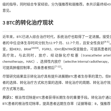
级的指导，同时结合专家经验，分为强推荐和弱推荐。本共识最终经43
意见。
3 BTC的转化治疗现状
近年来，BTC已进入综合治疗时代，系统治疗也取得了一定进展。接
[
4
-
5
]
者的中位总体生存时间分别为12.9个月、12.7个月，且安全性良好
V600E
变，如HER2、BRAF
、FGFR2、IDH1和NTRK突变融合，可提高患
高疗效。与此同时，放疗、经动脉化疗栓塞（transcatheter arterial chem
chemotherapy，HAIC）、选择性内放疗（selective internal 
[
7
-
12
]
可提高肿瘤控制率，改善患者预后
。
尽管研究结果显示转化治疗具有提升进展期BTC患者生存率的潜力，但
者的选择、转化治疗方式和方案的选择、转化治疗的周期、转化治疗效
疗方式等方面。
共识1：
根治性切除是BTC患者获得长期生存的重要手段。转化治疗
BTC患者的根治性切除率，提高患者远期生存率（证据等级：B，强推荐，