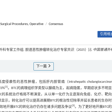
Surgical Procedures, Operative
/
Consensus
引用格式
家工作组. 胆道恶性肿瘤转化治疗专家共识（2025）[J].
中国普通外
下一篇
侵袭性的恶性肿瘤，包括肝内胆管癌（intrahepatic cholangiocarcino
[
1
]
3%
。BTC的病理组织学类型以腺癌为主，起病隐匿，早期症状多不明
TC的系统治疗格局不断演变，从以单一化疗为主逐渐向免疫、化疗、靶
果显示，转化治疗可以提高进展期BTC的根治性切除率并延长患者的生存
[
3
]
地开展BTC的转化治疗仍存在诸多问题及争议
。为了更好地开展BTC