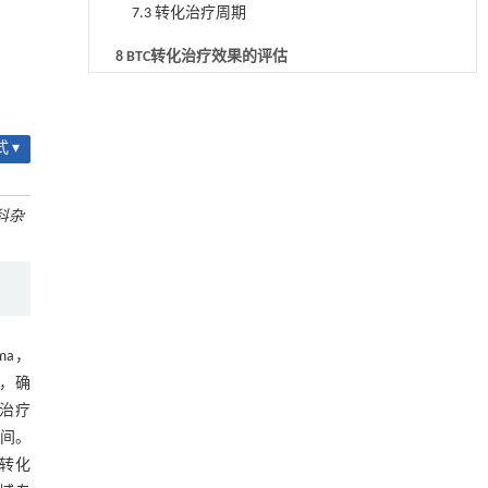
7.3 转化治疗周期
8 BTC转化治疗效果的评估
9 未获得成功转化患者的后续治疗
用于废旧聚烯烃高效氢解的熵工程策略
[1]
Engineering
. 2026, Vol.58(3): 1-303
10 BTC转化成功后的手术治疗
 ▾
https://doi.org/10.1016/j.eng.2025.04.030
10.1 术前余肝体积及肝功能评估
常压条件下CO₂与聚乙烯串联催化转化制备可分
[2]
科杂
离芳烃
10.2 转化治疗后手术时机及原则
Engineering
. 2026, Vol.58(3): 1-303
https://doi.org/10.1016/j.eng.2025.12.006
11 BTC转化手术后的辅助治疗
基于均相催化剂的两段式水热液化实现丙烯腈-
[3]
附表1 已发表的胆道恶性肿瘤转化治疗
丁二烯-苯乙烯共聚物的分步脱氮与液化
和新辅助治疗研究
ma，
Engineering
. 2026, Vol.58(3): 1-303
附表2 正在进行的胆道恶性肿瘤转化治
https://doi.org/10.1016/j.eng.2025.12.037
显，确
疗和新辅助治疗研究
参考文献
向治疗
基于检流计的无对准误差全原位成像与激光加
[4]
时间。
工系统及其在泛半导体制造中的应用
基金资助
的转化
Engineering
. 2026, Vol.58(3): 1-303