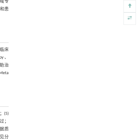
域专
https://doi.org/10.1016/j.eng.2025.07.041
率和患
To be detected or not: a hybrid selfish mining
[5]
attack and countermeasures
Frontiers of Computer Science
. 2027, Vol.21(8):
2108807-2108813
https://doi.org/10.1007/s11704-026-51791-9
国临床
py、
新辅助治
eta
(5)
通过；
据质
荐意见分