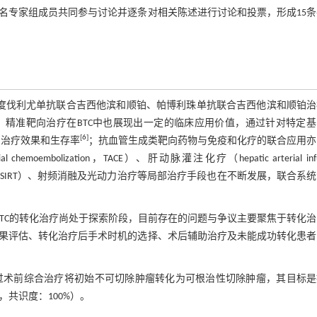
名专家组成员共同参与讨论并逐条对相关陈述进行讨论和投票，形成15
受度伐利尤单抗联合吉西他滨和顺铂、帕博利珠单抗联合吉西他滨和顺铂治
。精准靶向治疗在BTC中也展现出一定的临床应用价值，通过针对特定基
[
6
]
者的治疗效果和生存率
；抗血管生成类靶向药物与免疫和化疗的联合应用亦
oembolization，TACE）、肝动脉灌注化疗（hepatic arterial infu
radiotherapy，SIRT）、射频消融及光动力治疗等局部治疗手段也在不断发展，联合系
BTC的转化治疗尚处于探索阶段，目前存在的问题与争议主要聚焦于转化
果评估、转化治疗后手术时机的选择、术后辅助治疗及未能成功转化患者
通过术前综合治疗将初始不可切除肿瘤转化为可根治性切除肿瘤，其目标是
共识度：100%）。