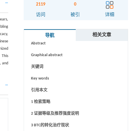
2119
0
访问
被引
详细
ears,
bling
摘要
icacy,
相关文章
导航
inese
Abstract
nized
Graphical abstract
 This
, and
关键词
Key words
引用本文
1 检索策略
2 证据等级及推荐强度说明
3 BTC的转化治疗现状