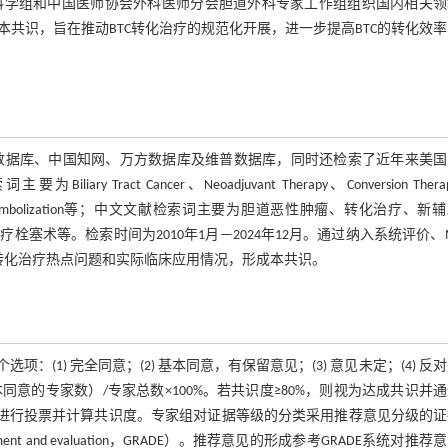
科学组和中国医师协会外科医师分会胆道外科专家工作组组织国内相关领
共识，旨在推动BTC转化治疗的规范化开展，进一步提高BTC的转化效
中国生物医学文献数据库、中国知网、万方数据库及维普数据库，同时还检索了近年来美
t Cancer、Neoadjuvant Therapy、Conversion Thera
arterial Chemoembolization等；中文文献检索词主要为胆道恶性肿瘤、转化治疗、
术等。检索时间为2010年1月—2024年12月。通过纳入系统评价、M
转化治疗热点问题和实际临床应用情况，形成本共识。
) 完全同意；(2) 基本同意，有保留意见；(3) 意见未定；(4) 反对；
意的专家数）/专家总数×100%。若共识度≥80%，则视为达成共识并
次进行投票并计算共识度。专家组对证据等级的分类采用推荐意见分级的证
velopment and evaluation，GRADE）。推荐意见的形成参考GRADE系统对推