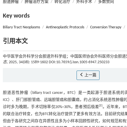
胆道肿瘤
/
肿瘤治疗方案
/
转化治疗
/
外科手术
/
多数赞同
Key words
Biliary Tract Neoplasms
/
Antineoplastic Protocols
/
Conversion Therapy
/
引用本文
中华医学会外科学分会胆道外科学组；中国医师协会外科医师分会胆道外科专
志
, 2025, 34(08): 1589-1602 DOI:10.7659/j.issn.1005-6947.250233
上一篇
胆道恶性肿瘤（biliary tract cancer，BTC）是一类起源于胆道系统的高度
ICC）、肝门部胆管癌、远端胆管癌和胆囊癌，约占消化系统恶性肿瘤的
[
2
]
诊时多为晚期，手术切除率仅20%~30%，患者预后极差
。近年来，B
的联合治疗转变，也为BTC转化治疗提供了更多有效方法。目前研究结
但由于各研究之间存在异质性且多为小样本回顾性研究，如何规范和有效