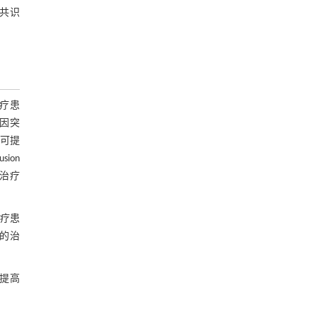
条共识
疗患
因突
可提
sion
统治疗
治疗患
的治
提高