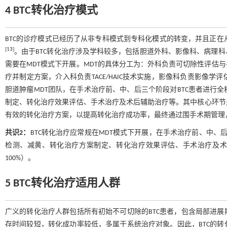
4 BTC转化治疗模式
BTC的诊疗模式已经历了从非专科模式到专科化模式的转变，并且正在从单学科治疗模式
[
13
]
。由于BTC转化治疗涉及学科较多，包括胆道外科、影像科、病理
需要在MDT模式下开展。MDT的具体分工为：外科负责可切除性评估
疗并制定方案，介入科负责TACE/HAIC技术实施，影像科负责影像
胆道肿瘤MDT团队，在手术治疗前、中、后三个阶段对BTC患者进行
制定、转化治疗效果评估、手术治疗及术后辅助治疗等。其中核心环节
有效的转化治疗方案，以提高转化治疗成功率，最终通过围手术期管理
共识2：
BTC转化治疗应常规在MDT模式下开展，在手术治疗前、中、
检测、减黄、转化治疗方案制定、转化治疗效果评估、手术治疗及术
100%）。
5 BTC转化治疗适用人群
广义的转化治疗人群包括所有初始不可切除的BTC患者，包含局部进
存时间较短，转化成功率较低，多属于系统治疗对象。因此，BTC的