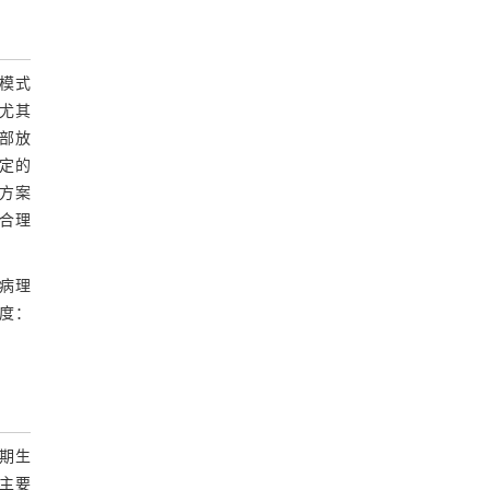
）模式
尤其
局部放
固定的
疗方案
合理
、病理
度：
期生
主要