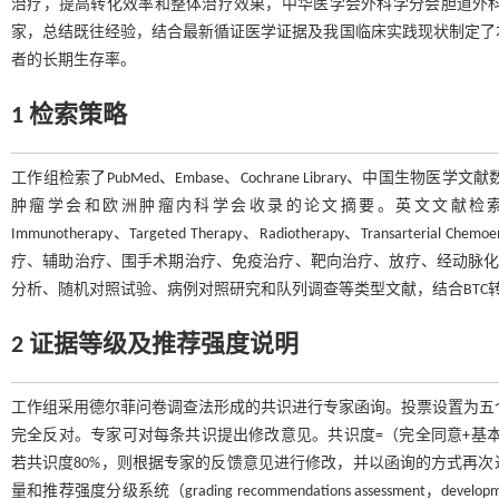
治疗，提高转化效率和整体治疗效果，中华医学会外科学分会胆道外
家，总结既往经验，结合最新循证医学证据及我国临床实践现状制定了本
者的长期生存率。
1 检索策略
工作组检索了PubMed、Embase、Cochrane Library、
肿瘤学会和欧洲肿瘤内科学会收录的论文摘要。英文文献检索词主要为Biliary Trac
Immunotherapy、Targeted Therapy、Radiotherapy、Trans
疗、辅助治疗、围手术期治疗、免疫治疗、靶向治疗、放疗、经动脉化疗栓塞
分析、随机对照试验、病例对照研究和队列调查等类型文献，结合BTC
2 证据等级及推荐强度说明
工作组采用德尔菲问卷调查法形成的共识进行专家函询。投票设置为五个选项：(1
完全反对。专家可对每条共识提出修改意见。共识度=（完全同意+基本同
若共识度80%，则根据专家的反馈意见进行修改，并以函询的方式再
量和推荐强度分级系统（grading recommendations assessment，de