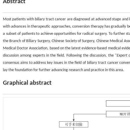
Abstract
Most patients with biliary tract cancer are diagnosed at advanced stage and lo
with advances in therapeutic approaches, conversion therapy has gradually bee
a subset of patients to achieve opportunities for radical surgery. To further s
the Branch of Biliary Surgery, Chinese Society of Surgery, Chinese Medical As
Medical Doctor Association, based on the latest evidence-based medical evidenc
discussion among experts in the field. Following the discussion, the "
Expert c
consensus aims to address key issues in the field of biliary tract cancer con
lay the foundation for further advancing research and practice in this area.
Graphical abstract