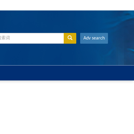
Adv search