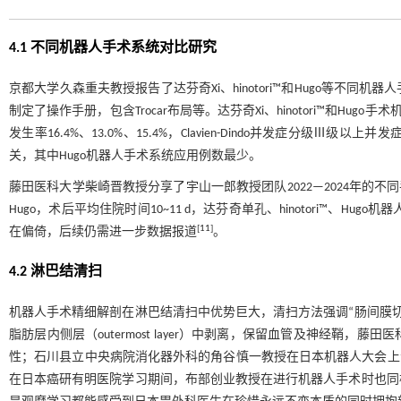
4.1 不同机器人手术系统对比研究
京都大学久森重夫教授报告了达芬奇Xi、hinotori™和Hugo等
制定了操作手册，包含Trocar布局等。达芬奇Xi、hinotori™和Hugo手术
发生率16.4%、13.0%、15.4%，Clavien-Dindo并发症分级Ⅲ
关，其中Hugo机器人手术系统应用例数最少。
藤田医科大学柴崎晋教授分享了宇山一郎教授团队2022—2024年的不同
Hugo，术后平均住院时间10~11 d，达芬奇单孔、hinotori™、Hu
[
11
]
在偏倚，后续仍需进一步数据报道
。
4.2 淋巴结清扫
机器人手术精细解剖在淋巴结清扫中优势巨大，清扫方法强调“肠间膜切
脂肪层内侧层（outermost layer）中剥离，保留血管及神经鞘，藤田医科大学柴崎晋
性；石川县立中央病院消化器外科的角谷慎一教授在日本机器人大会上
在日本癌研有明医院学习期间，布部创业教授在进行机器人手术时也同