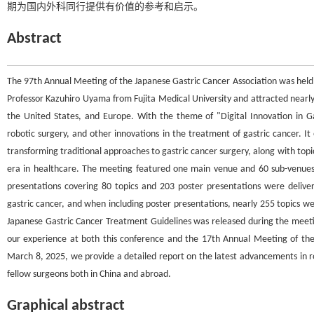
期为国内外科同行提供有价值的参考和启示。
Abstract
The 97th Annual Meeting of the Japanese Gastric Cancer Association was hel
Professor Kazuhiro Uyama from Fujita Medical University and attracted nearly 
the United States, and Europe. With the theme of "Digital Innovation in Gas
robotic surgery, and other innovations in the treatment of gastric cancer. It
transforming traditional approaches to gastric cancer surgery, along with topic
era in healthcare. The meeting featured one main venue and 60 sub-venues w
presentations covering 80 topics and 203 poster presentations were deliv
gastric cancer, and when including poster presentations, nearly 255 topics wer
Japanese Gastric Cancer Treatment Guidelines was released during the meetin
our experience at both this conference and the 17th Annual Meeting of the
March 8, 2025, we provide a detailed report on the latest advancements in rob
fellow surgeons both in China and abroad.
Graphical abstract