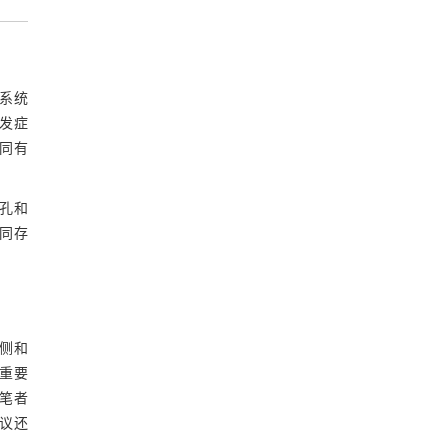
术系统
并发症
不同有
单孔和
不同存
外侧和
的重要
笔者
议还