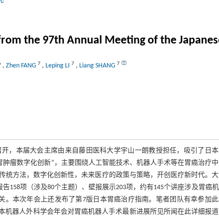
亮
s from the 97th Annual Meeting of the Japane
6
7
7
7
,
Zhen FANG
,
Leping LI
,
Liang SHANG
古屋市召开，本届大会主席由来自藤田医科大学宇山一朗教授担任，吸引了日
“胃肿瘤数字化创新”，主要围绕人工智能技术、机器人手术等在胃癌治疗
传统方法，数字化创新性，未来医疗的政策与策略，开创医疗新时代。大
报告158项（涉及80个主题）、壁报展示203项，约有145个讲座涉及胃癌
有关。本次年会上还发布了第7版日本胃癌治疗指南。笔者团队有幸参加此
7届日本机器人外科学会年会对胃癌机器人手术最新进展所见所闻在此详细报