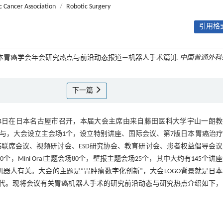
c Cancer Association
/
Robotic Surgery
引用格式
7届日本胃癌学会年会研究热点与前沿动态报道—机器人手术篇[J].
中国普通外科
下一篇
3月14日在日本名古屋市召开，本届大会主席由来自藤田医科大学宇山一朗
参与，大会设立主会场1个，设立特别讲座、国际会议、第7版日本胃癌治
联席会议、视频研讨会、ESD研究协会、教育研讨会、患者权益倡导会
Mini Oral主题会场80个，壁报主题会场25个，其中大约有145个讲
器人有关。大会的主题是“胃肿瘤数字化创新”，大会LOGO背景就是日
革和迭代。现将会议有关胃癌机器人手术的研究前沿动态与研究热点介绍如下