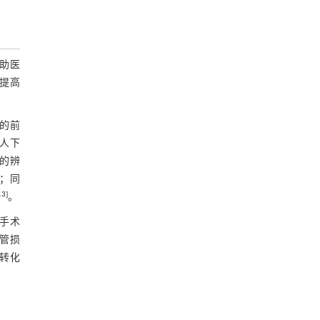
帮助医
提高
术的前
人下
的辨
用；同
13
]
。
手术
血管损
研转化