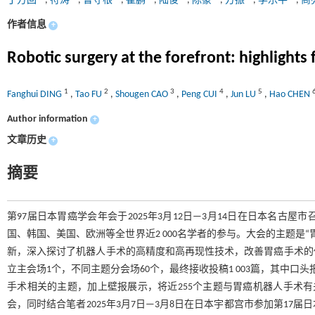
丁方回
,
符涛
,
曹守根
,
崔鹏
,
陆俊
,
陈豪
,
方振
,
李乐平
,
商
作者信息
+
Robotic surgery at the forefront: highlight
1
2
3
4
5
Fanghui DING
,
Tao FU
,
Shougen CAO
,
Peng CUI
,
Jun LU
,
Hao CHEN
Author information
+
文章历史
+
摘要
第97届日本胃癌学会年会于2025年3月12日—3月14日在日本名
国、韩国、美国、欧洲等全世界近2 000名学者的参与。大会的主题是
新，深入探讨了机器人手术的高精度和高再现性技术，改善胃癌手术的
立主会场1个，不同主题分会场60个，最终接收投稿1 003篇，其中口头
手术相关的主题，加上壁报展示，将近255个主题与胃癌机器人手术
会，同时结合笔者2025年3月7日—3月8日在日本宇都宫市参加第1