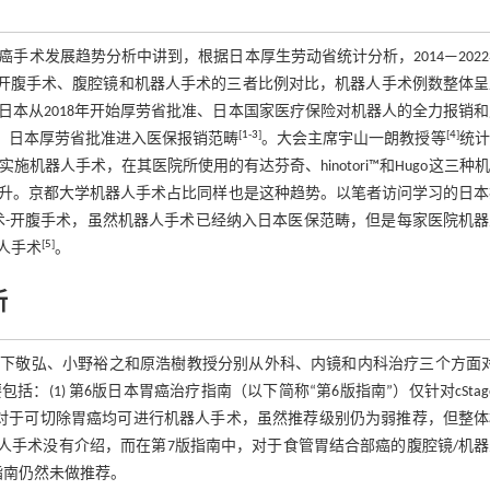
术发展趋势分析中讲到，根据日本厚生劳动省统计分析，2014—202
在开腹手术、腹腔镜和机器人手术的三者比例对比，机器人手术例数整体呈
本从2018年开始厚劳省批准、日本国家医疗保险对机器人的全力报销
[
1
-
3
]
[
4
]
科适用，日本厚劳省批准进入医保报销范畴
。大会主席宇山一朗教授等
统计
施机器人手术，在其医院所使用的有达芬奇、hinotori™和Hugo这三种
升。京都大学机器人手术占比同样也是这种趋势。以笔者访问学习的日本
术-开腹手术，虽然机器人手术已经纳入日本医保范畴，但是每家医院机器
[
5
]
人手术
。
新
木下敬弘、小野裕之和原浩樹教授分别从外科、内镜和内科治疗三个方面
(1) 第6版日本胃癌治疗指南（以下简称“第6版指南”）仅针对cStage
对于可切除胃癌均可进行机器人手术，虽然推荐级别仍为弱推荐，但整体
器人手术没有介绍，而在第7版指南中，对于食管胃结合部癌的腹腔镜/机
指南仍然未做推荐。