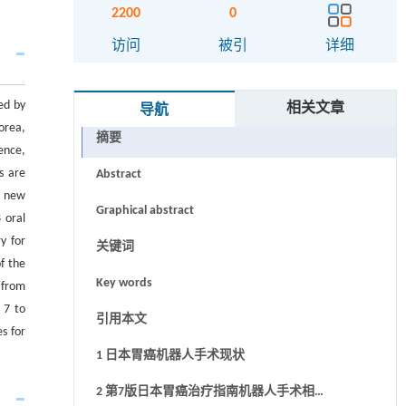
2200
0
访问
被引
详细
ed by
相关文章
导航
orea,
摘要
ence,
s are
Abstract
 a new
Graphical abstract
 oral
y for
关键词
f the
Key words
 from
 7 to
引用本文
s for
1 日本胃癌机器人手术现状
2 第7版日本胃癌治疗指南机器人手术相关