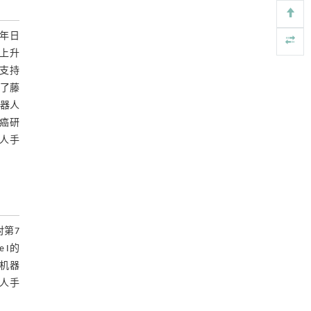
https://doi.org/10.1016/j.eng.2026.01.007
2年日
基于机器学习揭示二氢杨梅素抑制TGF-β/ALK5
[5]
上升
信号通路治疗肺纤维化的新机制
和支持
Engineering
. 2026, Vol.58(3): 1-303
https://doi.org/10.1016/j.eng.2025.10.017
了藤
机器人
癌研
人手
对第7
 I的
机器
器人手