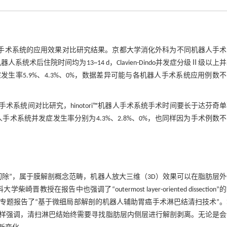
不同机器人手术系统的应用效果对比研究结果。京都大学消化外科为不同机器人手
机器人系统术后住院时间均为13~14 d，Clavien-Dindo并发症分级Ⅱ级以上
级以上并发症发生率5.9%、4.3%、0%，数据差异可能与各机器人手术系统应用例数
手术系统间对比研究，hinotori™机器人手术系统手术时间要长于达芬奇
go机器人手术系统并发症发生率分别为4.3%、2.8%、0%，也同样因为手术例数
除”，属于膜解剖概念范畴，机器人放大三维（3D）效果可以在脂肪层
教授在报告中也强调了“outermost layer-oriented dissection”
专题报告了“基于微细局部解剖的机器人辅助胃癌手术淋巴结清扫技术”。
样强调，清扫淋巴结始终需要寻找脂肪层内侧层进行解剖剥离。无论是会