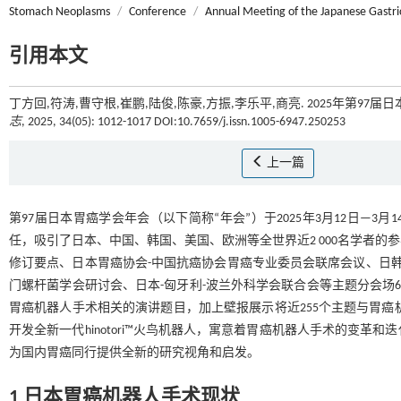
Stomach Neoplasms
/
Conference
/
Annual Meeting of the Japanese Gastri
引用本文
丁方回,符涛,曹守根,崔鹏,陆俊,陈豪,方振,李乐平,商亮. 2025年第9
志
, 2025, 34(05): 1012-1017 DOI:10.7659/j.issn.1005-6947.250253
上一篇
第97届日本胃癌学会年会（以下简称“年会”）于2025年3月12日—
任，吸引了日本、中国、韩国、美国、欧洲等全世界近2 000名学者的
修订要点、日本胃癌协会-中国抗癌协会胃癌专业委员会联席会议、日韩
门螺杆菌学会研讨会、日本-匈牙利-波兰外科学会联合会等主题分会场60个，
胃癌机器人手术相关的演讲题目，加上壁报展示将近255个主题与胃癌机
开发全新一代hinotori™火鸟机器人，寓意着胃癌机器人手术的变
为国内胃癌同行提供全新的研究视角和启发。
1 日本胃癌机器人手术现状