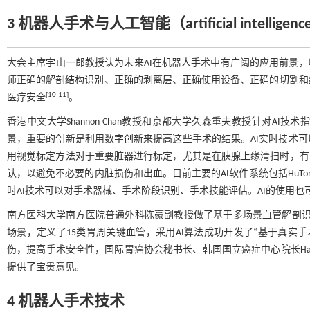
3 机器人手术与人工智能（artificial intelligen
大会主席宇山一郎教授认为未来AI在机器人手术中有广阔的应用前景，
师正确的解剖结构识别、正确的剥离层、正确使用设备、正确的切割和
[
10
-
11
]
医疗安全
。
香港中文大学Shannon Chan教授和京都大学久森重夫教授针对A
景，重要的创新是利用数字创新来提高这些手术的结果。AI实时技术
用视觉标定方法对于重要脏器进行标定，尤其是在胰腺上缘清扫时，有
认，以避免不必要的内脏损伤和出血。目前主要的AI软件系统包括HuTom系统和S
时AI技术可以对手术器械、手术阶段识别、手术技能评估。AI的使用
南方医科大学南方医院普通外科陈豪副教授做了基于多场景血管解剖识
场景，定义了15类胃周关键血管，采用AI算法成功开发了“基于真实
伤，提高手术安全性，国际胃癌协会秘书长、韩国国立癌症中心院长Han-
提供了宝贵意见。
4 机器人手术技术