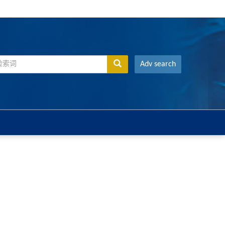
Adv search