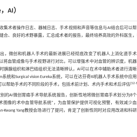
ce，AI）
收集术者操作日志、器械日志、手术视频和声音等信息与AI结合后可以
缝合、良好的术野暴露，汇总成术者的报告，最终培养高效的外科医生，
I技术指出，微创和机器人手术的最新进展已经彻底改变了机器人上消化道手
可以将血管成像与手术视野进行对比，可以增强术中对血管的辨识度，机器
时胰腺组织和淋巴结组织无法清晰辨认，AI可以在术中辅助术者进行清晰
urgical vision Eureka系统，可以在达芬奇Xi机器人手术系统中应
[
12
-
也可以帮助手术的不同阶段的手术，包括术前计划、术内手术和术后评估
别的AI微创胃癌手术导航系统报告，创新性地将微创胃癌手术划分为8个
手术图像的术中血管导航系统”，为血管保护提供可视化预警，有效减少
Kwang Yang教授会场进行了提问，肯定了创新性同时对应用改进和科