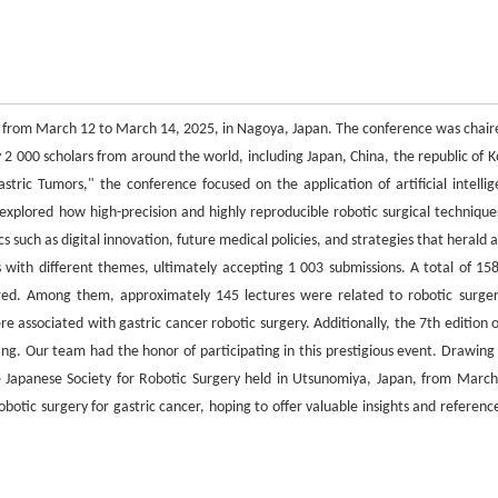
d from March 12 to March 14, 2025, in Nagoya, Japan. The conference was chair
2 000 scholars from around the world, including Japan, China, the republic of K
tric Tumors," the conference focused on the application of artificial intellig
 explored how high-precision and highly reproducible robotic surgical technique
s such as digital innovation, future medical policies, and strategies that herald
ith different themes, ultimately accepting 1 003 submissions. A total of 158
ered. Among them, approximately 145 lectures were related to robotic surger
e associated with gastric cancer robotic surgery. Additionally, the 7th edition o
g. Our team had the honor of participating in this prestigious event. Drawing
 Japanese Society for Robotic Surgery held in Utsunomiya, Japan, from March
otic surgery for gastric cancer, hoping to offer valuable insights and reference