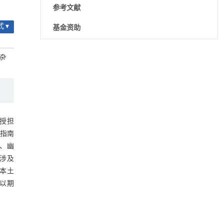
参考文献
也教授在双控制台系统指导下级医生
 ▾
基金资助
降温路面涂层混合反射行为及其对道路光环境
[1]
杂
安全的影响研究
Engineering
. 2026, Vol.58(3): 1-303
https://doi.org/10.1016/j.eng.2025.06.014
用于宽浓度范围高效捕集CO₂及低能耗再生的新
[2]
型酮基IPDA相变吸收剂
教授担
Engineering
. 2026, Vol.58(3): 1-303
疗指南
https://doi.org/10.1016/j.eng.2025.05.008
议、幽
基于均相催化剂的两段式水热液化实现丙烯腈-
座涉及
[3]
丁二烯-苯乙烯共聚物的分步脱氮与液化
本本土
Engineering
. 2026, Vol.58(3): 1-303
，以期
https://doi.org/10.1016/j.eng.2025.12.037
迈向聚合物循环发展的未来
[4]
Engineering
. 2026, Vol.58(3): 1-303