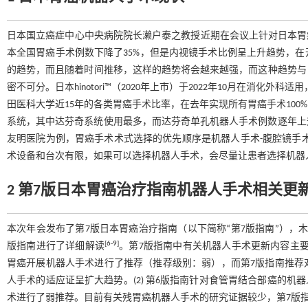
日本国立癌症中心中央病院院长濑户泰之教授近期在会议上针对日本胃癌手
本全国胃癌手术例数下降了35%，但是内视镜手术比例呈上升趋势，
的趋势，而且随着时间推移，这样的趋势将会越来越强，而这种趋势与日
密不可分。日本hinotori™（2020年上市）于2022年10月在消化外
田医科大学近15年的各类胃癌手术比率，在去年实现所有胃癌手术100%实
系统，其中达芬奇系统使用最多，而达芬奇单孔机器人手术例数逐年上
友明医院为例，胃癌手术术式选择的优先顺序是机器人手术-腹腔镜手
术设备和台次有限，如果可以选择机器人手术，会尽量让患者选择机器
2 第7版日本胃癌治疗指南机器人手术相关更
本次年会发布了第7版日本胃癌治疗指南（以下简称“第7版指南”），
[
6
-
9
]
版指南进行了详细解读
。第7版指南中有关机器人手术更新内容主要包括：
胃癌开展机器人手术进行了推荐（推荐级别：弱），而第7版指南推荐
人手术的适应证呈扩大趋势。(2) 第6版指南针对食管胃结合部癌的机
术进行了弱推荐。目前有关残胃癌机器人手术的研究证据较少，第7版