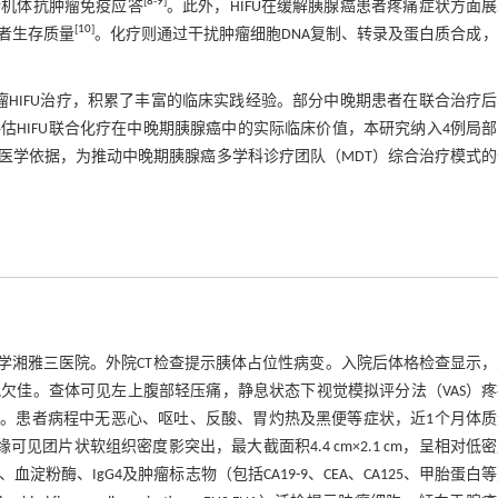
[
8
-
9
]
活机体抗肿瘤免疫应答
。此外，HIFU在缓解胰腺癌患者疼痛症状方面
[
10
]
者生存质量
。化疗则通过干扰肿瘤细胞DNA复制、转录及蛋白质合成
肿瘤HIFU治疗，积累了丰富的临床实践经验。部分中晚期患者在联合治疗
HIFU联合化疗在中晚期胰腺癌中的实际临床价值，本研究纳入4例局
医学依据，为推动中晚期胰腺癌多学科诊疗团队（MDT）综合治疗模式的
中南大学湘雅三医院。外院CT检查提示胰体占位性病变。入院后体格检查显示
欠佳。查体可见左上腹部轻压痛，静息状态下视觉模拟评分法（VAS）疼
评分为5。患者病程中无恶心、呕吐、反酸、胃灼热及黑便等症状，近1个月体
可见团片状软组织密度影突出，最大截面积4.4 cm×2.1 cm，呈相对低
血淀粉酶、IgG4及肿瘤标志物（包括CA19-9、CEA、CA125、甲胎蛋白