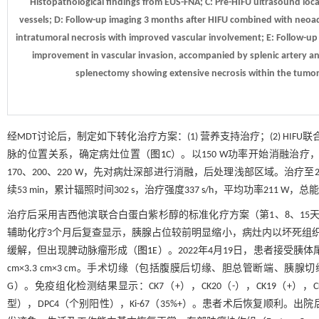
Histopathological findings from EUS-FNA; C: Pre-HIFU ultrasound loc
vessels; D: Follow-up imaging 3 months after HIFU combined with neo
intratumoral necrosis with improved vascular involvement; E: Follow-
improvement in vascular invasion, accompanied by splenic artery a
splenectomy showing extensive necrosis within the tumor;
经MDT讨论后，制定如下转化治疗方案：(1) 营养支持治疗；(2) HIF
脉的位置关系，确定病灶位置（
图1
C）。以150 W功率开始消融
170、200、220 W，先对病灶深部进行消融，后处理浅部区域。治疗至
续53 min，累计辐照时间302 s，治疗强度337 s/h，平均功率211 W，总能量6
治疗后采用吉西他滨联合白蛋白紫杉醇的标准化疗方案（第1、8、15天给药
辅助化疗3个月后复查显示，胰腺占位较前明显缩小，病灶内以坏死组
缓解，但出现脾动脉瘤形成（
图1
E）。2022年4月19日，患者接受
cm×3.3 cm×3 cm。手术切缘（包括腹膜后切缘、胆总管断端、
G）。免疫组化检测结果显示：CK7（+），CK20（-），CK19（+），CK
型），DPC4（个别阳性），Ki-67（35%+）。患者术后恢复顺利