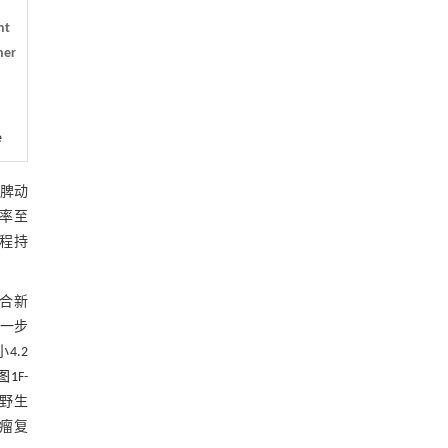
nt
her
e
及脾动
功率至
过程持
联合新
进一步
4.2
图1
F-
（野生
肿瘤复