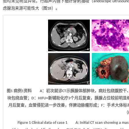
验均未见明显异常。行超声内镜下细针穿刺抽吸（endoscopic ultrasound-gu
虑腺泡来源可能性大（
图1
B）。
图1 病例
1
资料 A：初次就诊CT示胰腺体部肿块，病灶包绕腹腔干、脾动
块包绕血管；D：HIFU+新辅助化疗3个月后复查，胰腺占位较前明显
月后复查，血管侵犯进一步改善，伴脾动脉瘤形成；F：手术大体标
（
Figure 1
Clinical data of case 1
A: Initial CT scan showing a mass i