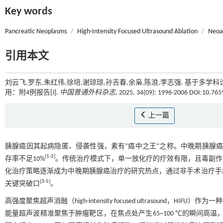
Key words
Pancreatic Neoplasms
/
High-Intensity Focused Ultrasound Ablation
/
Neoa
引用本文
刘云飞,罗东,朱红伟,徐培,谢琼琼,孙吉春,余枭,陈浪,李志强. 基
用：附4例报告[J].
中国普通外科杂志
, 2025, 34(09): 1996-2006 DOI:10.765
上一篇
胰腺癌因其起病隐匿、侵袭性强，素有“癌中之王”之称。中晚期胰腺
[
1
-
2
]
存率不足10%
。传统治疗模式下，单一放化疗的疗效有限，且毒副作
化治疗策略逐渐成为中晚期胰腺癌治疗的研究热点，通过非手术治疗手
[
3
-
5
]
关键突破口
。
高强度聚焦超声消融（high-intensity focused ultrasou
能量超声波精准聚焦于肿瘤靶区，在焦点处产生65~100 ℃的瞬间高