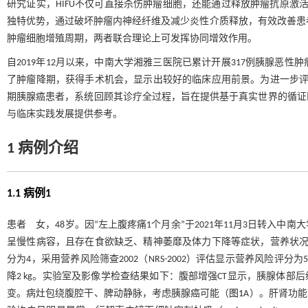
研究证实，HIFU不仅可直接杀伤肿瘤细胞，还能通过释放肿瘤抗原激
独特优势，通过破坏肿瘤内神经纤维及减少炎性介质释放，有效改善患
肿瘤细胞增殖周期，两者联合理论上可发挥协同增效作用。
自2019年12月以来，中南大学湘雅三医院已累计开展317例胰腺恶性
了肿瘤降期，获得手术机会，显示出较好的临床应用前景。为进一步评估
期胰腺癌患者，系统回顾其诊疗全过程，旨在提供基于真实世界的循证
与临床实践发展提供参考。
1 病例介绍
1.1 病例1
患者 女，48岁。因“左上腹疼痛1个月余”于2021年11月3日转入
呈慢性病容，且存在食欲缺乏、精神萎靡及体力下降等症状，营养状况
分为4，采用营养风险筛查2002（NRS-2002）评估显示营养风险
降2 kg。实验室及影像学检查结果如下：腹部增强CT显示，胰腺体部后缘
变。病灶包绕腹腔干、脾动静脉，考虑胰腺癌可能（
图1
A）。肝肾功能、