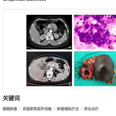
关键词
胰腺肿瘤
/
高强聚焦超声消融
/
肿瘤辅助疗法
/
转化治疗