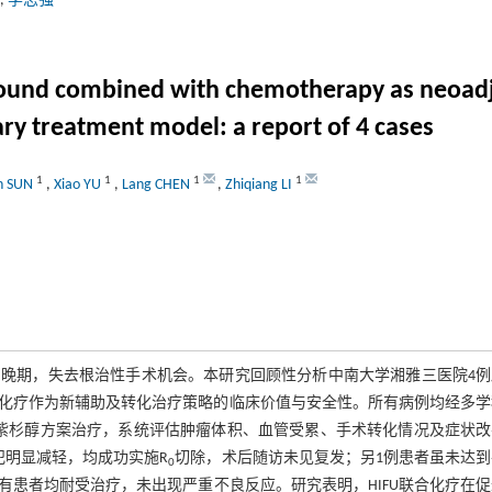
,
李志强
rasound combined with chemotherapy as neoad
ary treatment model: a report of 4 cases
1
1
1
1
un SUN
,
Xiao YU
,
Lang CHEN
,
Zhiqiang LI
晚期，失去根治性手术机会。本研究回顾性分析中南大学湘雅三医院4例
合化疗作为新辅助及转化治疗策略的临床价值与安全性。所有病例均经多
白紫杉醇方案治疗，系统评估肿瘤体积、血管受累、手术转化情况及症状
犯明显减轻，均成功实施R
切除，术后随访未见复发；另1例患者虽未达
0
患者均耐受治疗，未出现严重不良反应。研究表明，HIFU联合化疗在