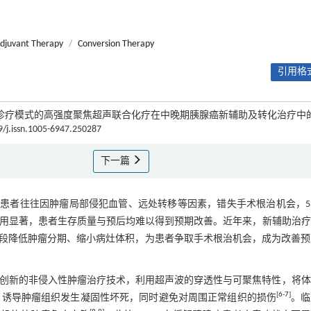
djuvant Therapy
/
Conversion Therapy
引用格式
于多学科诊疗模式的高强度聚焦超声联合化疗在中晚期胰腺癌新辅助及转化治疗中
9/j.issn.1005-6947.250287
下一篇
癌患者往往因肿瘤局部侵犯血管、远处转移等因素，错失手术根治机会，5
用显著，患者生存质量与预后均难以得到预期改善。近年来，新辅助治疗
段降低肿瘤分期、缩小病灶体积，为患者争取手术根治机会，成为改善预
nd，HIFU）作为一种创新的非侵入性肿瘤治疗技术，利用超声波的穿透性与可聚焦特性，将
[
6
-
7
]
温，诱导肿瘤组织发生凝固性坏死，同时避免对周围正常组织的损伤
。临