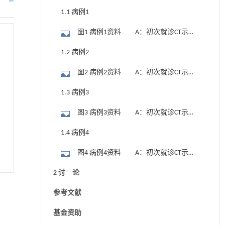
1.1 病例1
图1 病例1资料 A：初次就诊CT示胰
腺体部肿块，病灶包绕腹腔干、脾动静
1.2 病例2
脉；B：EUS-FNA病理结果；C：HIFU治疗
图2 病例2资料 A：初次就诊CT示胰
前超声定位：胰腺体颈部肿块包绕血管；
腺体部体积增大，轮廓不规则且局部膨
D：HIFU+新辅助化疗3个月后复查，胰腺
1.3 病例3
隆，腹腔干及脾动静脉受累，另胰尾部及
占位较前明显缩小，病灶内以坏死组织为
图3 病例3资料 A：初次就诊CT示胰
脾脏周围间隙见多发结节及肿块影；B：
主，血管受累较前改善；E：HIFU+新辅助
腺头部占位，肠系膜上静脉及其空肠分支
EUS-FNA病理结果；C：HIFU+新辅助化疗2
化疗5个月后复查，血管侵犯进一步改善，
1.4 病例4
受肿瘤侵犯，同时伴胆总管及十二指肠降
个月后复查，胰腺占位较前缩小，血管受
伴脾动脉瘤形成；F：手术大体标本（胰体
图4 病例4资料 A：初次就诊CT示胰
段受累；B：EUS-FNA病理结果；C：
累较前改善；D：HIFU+新辅助化疗4个月
尾+脾脏切除），肿块中间见大量坏死组
腺体尾部占位，肿块包绕腹腔干及肠系膜
HIFU+新辅助化疗2个周期后复查，胰腺头
后复查，胰腺占位较前明显缩小，病灶内
2 讨 论
织；G：手术标本病理结果（HE×200）
上静脉（2021年6月16日）；B：EUS-FNA
部占位较前缩小；D：HIFU+新辅助化疗3
以坏死为主，血管受累进一步改善；E：手
参考文献
病理结果；C：HIFU+新辅助化疗后复查
个周期后复查，胰腺头部占位较前进一步
术大体标本（胰体尾+脾脏切除），肿块中
（2021年12月22日）；D：HIFU+新辅助化
缩小；E：完善三维重建，黄色为肿块，与
基金资助
间见大量坏死组织；F：手术标本病理结果
疗后复查（2022年12月10日）；E：