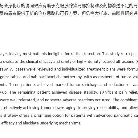
与全身化疗的协同效应有助于克服胰腺癌局部控制难及药物渗透不足的局
腺癌患者提供了新的治疗思路和可行方案，但仍需大样本、前瞻性研究进
e, leaving most patients ineligible for radical resection. This study retrospect
evaluate the clinical efficacy and safety of high-intensity focused ultrasound (
apy. All cases were reviewed and individualized treatment plans were formu
us gemcitabine and nab-paclitaxel chemotherapy, with assessments of tumor vo
vents. Three patients achieved marked tumor shrinkage and reduction of vas
up. The remaining patient achieved disease stability, significant pain relief
 were well tolerated, and no severe adverse reactions occurred. The combinati
 effectively achieving tumor downstaging, improving resectability, and allevi
s strategy offers a promising option for patients with advanced pancreatic ca
rm efficacy and elucidate underlying mechanisms.