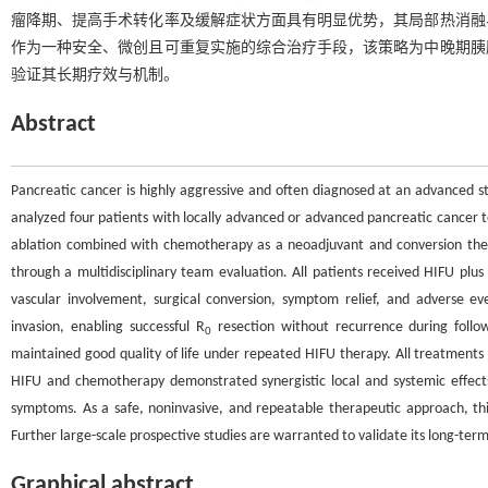
瘤降期、提高手术转化率及缓解症状方面具有明显优势，其局部热消融
作为一种安全、微创且可重复实施的综合治疗手段，该策略为中晚期胰
验证其长期疗效与机制。
Abstract
Pancreatic cancer is highly aggressive and often diagnosed at an advanced stag
analyzed four patients with locally advanced or advanced pancreatic cancer to 
ablation combined with chemotherapy as a neoadjuvant and conversion ther
through a multidisciplinary team evaluation. All patients received HIFU pl
vascular involvement, surgical conversion, symptom relief, and adverse e
invasion, enabling successful R
resection without recurrence during follow-
0
maintained good quality of life under repeated HIFU therapy. All treatments
HIFU and chemotherapy demonstrated synergistic local and systemic effects,
symptoms. As a safe, noninvasive, and repeatable therapeutic approach, thi
Further large-scale prospective studies are warranted to validate its long-te
Graphical abstract