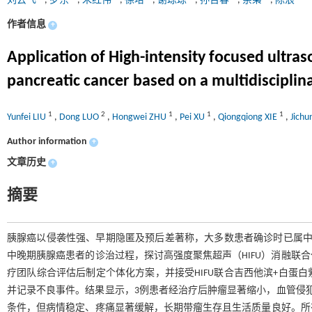
刘云飞
,
罗东
,
朱红伟
,
徐培
,
谢琼琼
,
孙吉春
,
余枭
,
陈浪
作者信息
+
Application of High-intensity focused ult
pancreatic cancer based on a multidisciplin
1
2
1
1
1
Yunfei LIU
,
Dong LUO
,
Hongwei ZHU
,
Pei XU
,
Qiongqiong XIE
,
Jich
Author information
+
文章历史
+
摘要
胰腺癌以侵袭性强、早期隐匿及预后差著称，大多数患者确诊时已属中
中晚期胰腺癌患者的诊治过程，探讨高强度聚焦超声（HIFU）消融联
疗团队综合评估后制定个体化方案，并接受HIFU联合吉西他滨+白蛋
并记录不良事件。结果显示，3例患者经治疗后肿瘤显著缩小，血管侵
条件，但病情稳定、疼痛显著缓解，长期带瘤生存且生活质量良好。所有