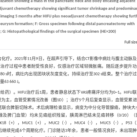
alization showing a mass in the pancreatic neck and body encasing adjacent
adjuvant chemotherapy showing significant tumor shrinkage and predomina
up imaging 5 months after HIFU plus neoadjuvant chemotherapy showing furt
neurysm formation; F: Gross specimen following distal pancreatectomy with
 G: Histopathological findings of the surgical specimen (HE×200)
Full siz
U联合化疗。2021年11月9日，在超声引导下，结合CT影像中病灶与腹主动脉
治疗，治疗过程中患者耐受性良好，仅感治疗区域轻微胀痛。随后逐步提升
280 s时，病灶内出现团块状灰度变化，持续治疗至302 s结束。整个治疗
3 660 J。
）。HIFU治疗后1周，患者静息状态下VAS疼痛评分均为0~1。HIFU
织为主，血管受累情况改善（
图1
D）；治疗5个月后复查显示，血管受累
胰体尾联合脾脏切除术。术后病理检查显示，病变为中分化导管腺癌，肿块大小
胰腺切缘及脾门血管）均未见癌组织残留，胰周淋巴结未见癌转移（0/20）（
18（+），MUC1（+），MUC2（-），MUC4（-），MUC5（-），P53
。出院后继续完成6个周期化疗。门诊随访3年余，患者一般情况良好，未出现