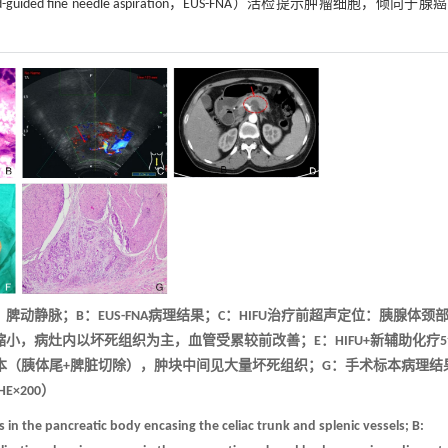
ided fine needle aspiration，EUS-FNA）活检提示肿瘤细胞，倾向于腺
静脉；B：EUS-FNA病理结果；C：HIFU治疗前超声定位：胰腺体颈
缩小，病灶内以坏死组织为主，血管受累较前改善；E：HIFU+新辅助化疗
本（胰体尾+脾脏切除），肿块中间见大量坏死组织；G：手术标本病理结
HE×200）
n the pancreatic body encasing the celiac trunk and splenic vessels; B: