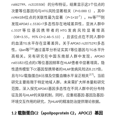
rs662799、rs3135506
）的分布特征，结果显示这3个位点的
次要等位基因均与HTG风险显著相关（
P
<0.000 1），其中
-7
[
15
]
rs964184
位点的关联性最为显著（
P
<1×10
）。He等
则
发现
APOA5 c.553G>T
多态性存在地域差异性，亚洲人群中
c.553T
等位基因携带者的HTG发病风险显著增高
（
OR
=3.55，95%
CI
=2.46~5.13），且该位点在不同人群中
的血清TG水平存在显著差异。关于
APOA5 rs2075291
多态
[
16
]
性，Qian等
通过荟萃分析证实其
T
等位基因与TG水平升
高相关。另有研究在中国东南部人群中发现，
APOA5
rs651821
位点的
C
等位基因频率在HLAP患者中显著增高，隐
性遗传模型下
CC
基因型携带者的HLAP发病风险达8.217倍，
[
17
]
且与TG/载脂蛋白B比值及空腹血糖水平呈正相关
。当前
研究主要局限于特定地域人群，未来需扩大样本量和研究
范围，深入探究
APOA5
基因多态性在不同人群中的分布特
征及其与HLAP的关联机制，同时，应重视基因-基因及基因-
环境交互作用的研究，为HLAP的精准防治提供理论依据。
1.2 载脂蛋白C2（apolipoprotein C2，
APOC2
）基因