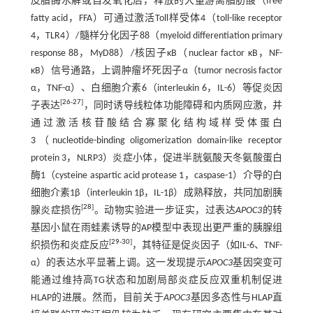
皮脂酶水解或自发氧化后，释放的大量游离脂肪酸（free
fatty acid，FFA）可通过激活Toll样受体4（toll-like receptor
4，TLR4）/髓样分化因子88（myeloid differentiation primary
response 88，MyD88）/核因子κB（nuclear factor κB，NF-
κB）信号通路，上调肿瘤坏死因子α（tumor necrosis factor
α，TNF-α）、白细胞介素6（interleukin 6，IL-6）等促炎因
[
26
-
27
]
子表达
，同时诱导线粒体功能障碍和内质网应激，并
通过激活核苷酸结合寡聚化结构域样受体蛋白
3（nucleotide-binding oligomerization domain-like receptor
protein 3，NLRP3）炎症小体，促进半胱氨酸天冬氨酸蛋白
酶1（cysteine aspartic acid protease 1，caspase-1）介导的白
细胞介素1β（interleukin 1β，IL-1β）成熟释放，共同加剧胰
[
28
]
腺炎症损伤
。动物实验进一步证实，过表达
APOC3
的转
基因小鼠在雨蛙素诱导的AP模型中表现出更严重的胰腺组
[
29
-
30
]
织损伤和炎症反应
，其特征是促炎因子（如IL-6、TNF-
α）的表达水平显著上调。这一发现提示
APOC3
基因突变可
能通过维持高TG状态和加剧局部炎症反应双重机制促进
HLAP的进展。然而，目前关于
APOC3
基因多态性与HLAP直