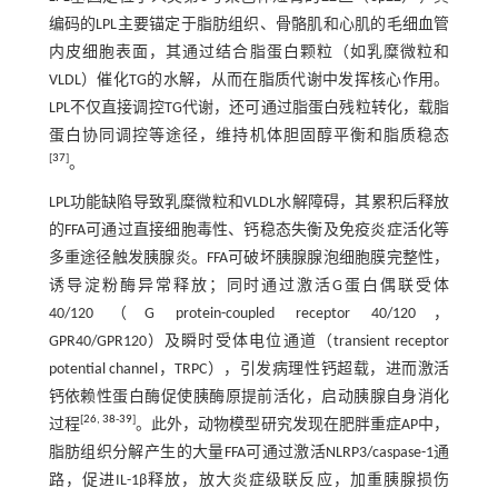
编码的LPL主要锚定于脂肪组织、骨骼肌和心肌的毛细血管
内皮细胞表面，其通过结合脂蛋白颗粒（如乳糜微粒和
VLDL）催化TG的水解，从而在脂质代谢中发挥核心作用。
LPL不仅直接调控TG代谢，还可通过脂蛋白残粒转化，载脂
蛋白协同调控等途径，维持机体胆固醇平衡和脂质稳态
[
37
]
。
LPL功能缺陷导致乳糜微粒和VLDL水解障碍，其累积后释放
的FFA可通过直接细胞毒性、钙稳态失衡及免疫炎症活化等
多重途径触发胰腺炎。FFA可破坏胰腺腺泡细胞膜完整性，
诱导淀粉酶异常释放；同时通过激活G蛋白偶联受体
40/120（G protein-coupled receptor 40/120，
GPR40/GPR120）及瞬时受体电位通道（transient receptor
potential channel，TRPC），引发病理性钙超载，进而激活
钙依赖性蛋白酶促使胰酶原提前活化，启动胰腺自身消化
[
26
,
38
-
39
]
过程
。此外，动物模型研究发现在肥胖重症AP中，
脂肪组织分解产生的大量FFA可通过激活NLRP3/caspase-1通
路，促进IL-1β释放，放大炎症级联反应，加重胰腺损伤