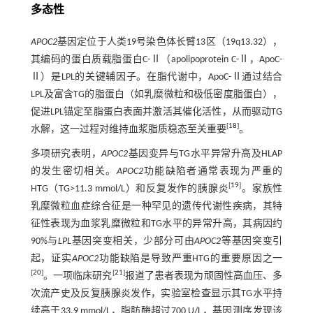
多态性
APOC2
基因定位于人类19号染色体长臂13区（19q13.32），
其编码的蛋白质载脂蛋白C-Ⅱ（apolipoprotein C-Ⅱ，ApoC-
Ⅱ）是LPL的关键辅因子。在脂代谢中，ApoC-Ⅱ通过结合
LPL及富含TG的脂蛋白（如乳糜微粒和极低密度脂蛋白），
促进LPL锚定至脂蛋白表面并激活其催化活性，从而驱动TG
[
18
]
水解，这一过程对维持血浆脂质稳态至关重要
。
多项研究表明，
APOC2
基因变异与TG水平异常升高及HLAP
的发生密切相关。
APOC2
功能缺陷者通常表现为严重的
[
19
]
HTG（TG>11.3 mmol/L）和反复发作的胰腺炎
。家族性
乳糜微粒血症综合征是一种罕见的遗传代谢性疾病，其特
征性表现为血浆乳糜微粒和TG水平的异常升高，其病因约
90%与
LPL
基因突变相关，少部分可由
APOC2
等基因突变引
起，证实
APOC2
功能缺陷是导致严重HTG的重要原因之一
[
20
]
[
21
]
。一项临床研究
报道了患者表现为顽固性高血压、多
次流产史及反复胰腺炎发作，实验室检查显示其TG水平持
续高于33.9 mmol/L，脂肪酶超过700 U/L，基因测序发现该