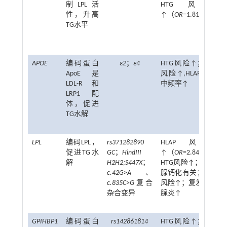
制LPL活
HTG风险
性，升高
↑（
OR
=1.812）
TG水平
APOE
编码蛋白
ε2
；
ε4
HTG风险↑；HTG
ApoE是
风险↑,HLAP患者
LDL-R和
中频率↑
LRP1配
体，促进
TG水解
LPL
编码LPL，
rs371282890
HLAP风险
促进TG水
GC
；
HindIII
↑（
OR
=2.843）；
解
H2H2;S447X
；
HTG风险↑；与胰
c.42G>A
、
腺钙化有关；HTG
c.835C>G
复合
风险↑；复发性胰
杂合变异
腺炎↑
GPIHBP1
编码蛋白
rs142861814
HTG风险↑；HTG