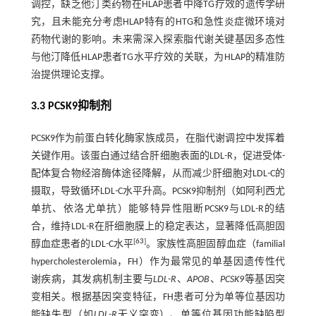
调控，缺乏他汀类药物在HLAP患者中降TG疗效的遗传学研
究，且未能充分考虑HLAP特有的HTG和急性炎症微环境对
药物代谢的影响。未来需深入探索脂代谢关键基因多态性
与他汀降低HLAP患者TG水平疗效的关联，为HLAP的精准防
治提供理论支撑。
3.3 PCSK9抑制剂
PCSK9作为前蛋白转化酶家族成员，在脂代谢调控中发挥着
关键作用。该蛋白通过结合肝细胞表面的LDL
-
R，促进受体-
配体复合物经溶酶体途径降解，从而减少肝细胞对LDL
-
C的
摄取，导致循环LDL
-
C水平升高。PCSK9抑制剂（如阿利西尤
单抗、依洛尤单抗）能够特异性阻断PCSK9与LDL
-
R的结
合，维持LDL
-
R在肝细胞膜上的稳定表达，显著降低高胆固
[
63
]
醇血症患者的LDL
-
C水平
。家族性高胆固醇血症（familial
hypercholesterolemia，FH）作为最常见的单基因遗传性代
谢疾病，其发病机制主要与
LDL-R
、
APOB
、
PCSK9
等基因突
变相关。根据基因突变特征，FH患者可分为单等位基因功
能缺失型（如
LDL-R
无义突变）、单等位基因功能缺陷型