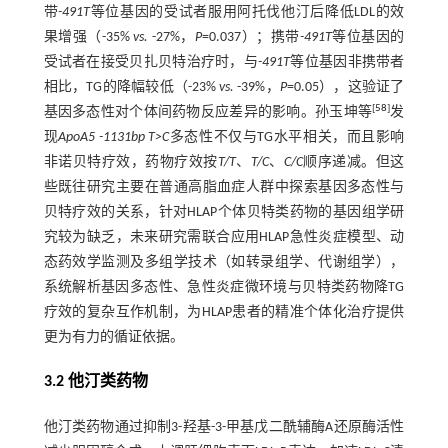
带
-491T
等位基因的受试者服用阿托伐他汀后降低LDL的效
果增强（-35%
vs.
-27%，
P
=0.037）；携带
-491T
等位基因的
受试者在接受贝扎贝特治疗时，与
-491T
等位基因非携带者
相比，TG的降幅较低（-23%
vs.
-39%，
P
=0.05），这验证了
[
58
]
基因多态性对个体间药物反应差异的影响。孙玉坤等
发
现
ApoA5 -1131bp T>C
多态性不仅与TG水平相关，而且影响
非诺贝特疗效，药物疗效按
T/T
、
T/C
、
C/C
顺序递减。但这
些既往研究主要在普通高脂血症人群中探索基因多态性与
贝特疗效的关系，针对HLAP个体贝特类药物的基因组学研
究较为缺乏，未来研究需联合应用HLAP急性炎症模型、动
态药效学监测及多组学技术（如转录组学、代谢组学），
系统解析基因多态性、急性炎症微环境与贝特类药物降TG
疗效的复杂互作机制，为HLAP患者的精准个体化治疗提供
更为有力的循证依据。
3.2 他汀类药物
他汀类药物通过抑制3-羟基-3-甲基戊二酰辅酶A还原酶活性