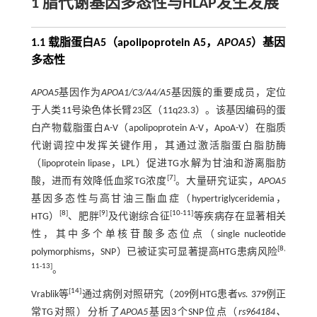
1 脂代谢基因多态性与HLAP发生发展
1.1 载脂蛋白A5（apolipoprotein A5，
APOA5
）基因
多态性
APOA5
基因作为
APOA1/C3/A4/A5
基因簇的重要成员，定位
于人类11号染色体长臂23区（11q23.3）。该基因编码的蛋
白产物载脂蛋白A-V（apolipoprotein A-V，ApoA-V）在脂质
代谢调控中发挥关键作用，其通过激活脂蛋白脂肪酶
（lipoprotein lipase，LPL）促进TG水解为甘油和游离脂肪
[
7
]
酸，进而有效降低血浆TG浓度
。大量研究证实，
APOA5
基因多态性与高甘油三酯血症（hypertriglyceridemia，
[
8
]
[
9
]
[
10
-
11
]
HTG）
、肥胖
及代谢综合征
等疾病存在显著相关
性，其中多个单核苷酸多态位点（single nucleotide
[
8
,
polymorphisms，SNP）已被证实可显著提高HTG患病风险
11
-
13
]
。
[
14
]
Vrablik等
通过病例对照研究（209例HTG患者
vs.
379例正
常TG对照）分析了
APOA5
基因3个SNP位点（
rs964184、