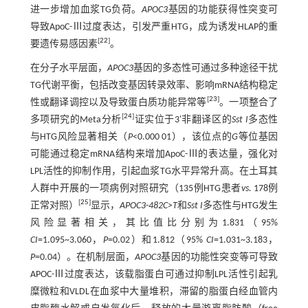
进一步增加血浆TG负荷。
APOC3
基因的功能获得性突变可
导致ApoC-Ⅲ过度表达，引发严重HTG，成为诱发HLAP的重
[
22
]
要遗传易感因素
。
在分子水平层面，
APOC3
基因的多态性可通过多种途径干扰
TG代谢平衡，包括改变基因转录效率、影响mRNA结构稳定
[
23
]
性或翻译调控以及导致蛋白质功能异常等
。一项整合了
[
24
]
多项研究的Meta分析
证实位于3'非翻译区的
Sst I
多态性
与HTG风险显著相关（
P
<0.000 01），该位点的
G
等位基因
可能通过稳定mRNA结构来增加ApoC-Ⅲ的表达量，强化对
LPL活性的抑制作用，引起血浆TG水平异常升高。在土耳其
人群中开展的一项病例对照研究（135例HTG患者
vs.
178例
[
25
]
正常对照）
显示，
APOC3
-
482C>T
和
Sst I
多态性与HTG发生
风险显著相关，其比值比分别为1.831（95%
CI
=1.095~3.060，
P
=0.02）和1.812（95%
CI
=1.031~3.183，
P
=0.04）。在机制层面，
APOC3
基因的功能性突变等可导致
APOC-Ⅲ过度表达，该载脂蛋白可通过抑制LPL活性引起乳
糜微粒和VLDL在血浆中大量堆积，滞留的脂蛋白经血管内