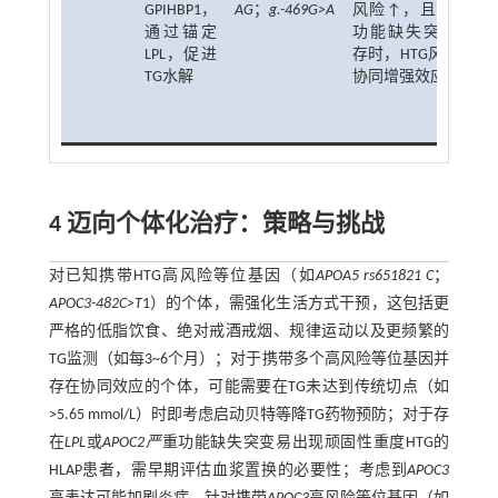
GPIHBP1，
AG
；
g.-469G>A
风险↑，且与LPL
通过锚定
功能缺失突变共
LPL，促进
存时，HTG风险呈
TG水解
协同增强效应
4 迈向个体化治疗：策略与挑战
对已知携带HTG高风险等位基因（如
APOA5 rs651821 C
；
APOC3-482C>T
1）的个体，需强化生活方式干预，这包括更
严格的低脂饮食、绝对戒酒戒烟、规律运动以及更频繁的
TG监测（如每3~6个月）；对于携带多个高风险等位基因并
存在协同效应的个体，可能需要在TG未达到传统切点（如
>5.65 mmol/L）时即考虑启动贝特等降TG药物预防；对于存
在
LPL
或
APOC2严
重功能缺失突变易出现顽固性重度HTG的
HLAP患者，需早期评估血浆置换的必要性；考虑到
APOC3