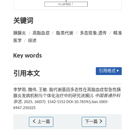
关键词
胰腺炎
/
高脂血症
/
脂类代谢
/
多态现象,遗传
/
精准
医学
/
综述
Key words
引用格式 ▾
引用本文
李梦雨, 魏伟, 王敏. 脂代谢基因多态性在高脂血症型急性胰
腺炎发病机制与个体化治疗中的研究进展[J].
中国普通外科
杂志
, 2025, 34(07): 1542-1552 DOI:10.7659/j.issn.1005-
6947.250325
上一篇
下一篇