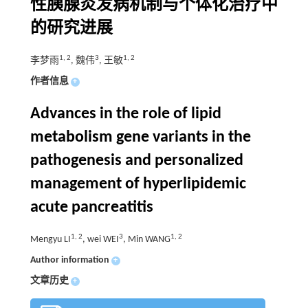
性胰腺炎发病机制与个体化治疗中
的研究进展
1
,
2
3
1
,
2
李梦雨
, 魏伟
, 王敏
作者信息
+
Advances in the role of lipid
metabolism gene variants in the
pathogenesis and personalized
management of hyperlipidemic
acute pancreatitis
1
,
2
3
1
,
2
Mengyu LI
, wei WEI
, Min WANG
Author information
+
文章历史
+