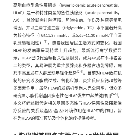
高脂血症型急性胰腺炎（hyperlipidemic acute pancreatitis，
HLAP）是一种特殊类型的急性胰腺炎（acute pancreatitis，
AP），其诊断需排除酒精、胆道疾病、创伤及肿瘤等常见
诱因，并以血清甘油三酯（triglyceride，TG）水平显著升高
为核心特征（TG≥11.3 mmol/L，或5.65~11.30 mmol/L伴血清
[
1
]
乳糜微粒阳性）
。随着我国居民生活方式的变化，我国
HLAP的发病率呈现持续上升趋势。最新流行病学数据显
示，HLAP已取代酒精相关性胰腺炎，成为AP发病率排名第
二的类型，其易进展为重症胰腺炎和多器官功能障碍，病
[
2
-
4
]
死率高且发病人群呈现年轻化趋势
。目前对HLAP致病机
制的研究涉及脂质过载、氧化应激、炎症反应及钙超载等
多因素作用，虽然HLAP的发病机制尚未完全阐明，但众多
[
5
-
6
]
研究显示脂代谢基因多态性在HLAP发生中起关键作用
。
本文将综述脂代谢相关基因多态性与HLAP易感性及降脂治
疗反应的关系及基因-基因/环境作用在HLAP中的作用，旨
在为HLAP的精准预防及个体化治疗提供参考。