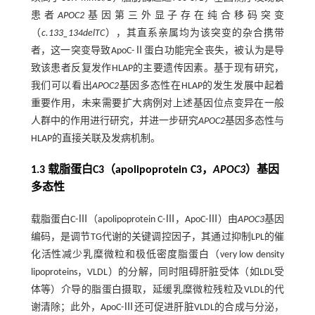
患者
APOC2
基因第三外显子存在纯合移码突变
（
c.133_134delTC
），其直系亲属均为该突变的杂合携带
者，这一突变导致ApoC-Ⅱ蛋白功能完全丧失，被认为是导
致该患者反复发作HLAP的主要遗传因素。基于现有研究，
我们可以看出
APOC2
基因多态性在HLAP的发生发展中起着
重要作用，未来需要扩大病例对上述基因位点变异在一般
人群中的作用进行研究，并进一步研究
APOC2
基因多态性与
HLAP的直接关联及发病机制。
1.3 载脂蛋白C3（apolipoprotein C3，
APOC3
）基因
多态性
载脂蛋白C-Ⅲ（apolipoprotein C-Ⅲ，ApoC-Ⅲ）由
APOC3
基因
编码，是调节TG代谢的关键调控因子，其通过抑制LPL的催
化活性减少乳糜微粒和极低密度脂蛋白（very low density
lipoproteins，VLDL）的分解，同时阻碍肝脏受体（如LDL受
体等）介导的脂蛋白摄取，延缓乳糜微粒残粒及VLDL的代
谢清除；此外，ApoC-Ⅲ还可促进肝脏VLDL的合成与分泌，