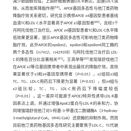
减少胆固醇合成，上调肝细胞表面LDL
-
R表达，加速LDL
-
C清
[
59
]
除，从而发挥降脂作用
。
APOE
基因多态性与他汀类药物
降脂疗效关系密切，研究显示携带
APOE ε4
基因型患者基线
[
60
]
血清TC和LDL
-
C水平显著高于
APOE ε3
基因型者
，且经1个
月阿托伐他汀治疗后，
APOE ε4
基因型患者TC和LDL
-
C水平降
低效果更显著，提示
APOE
基因多态性可影响他汀类药物降
脂疗效，此外
APOE
的epsilon2、epsilon3和epsilon4同工酶的
两个多态性（
rs7412、rs429358
）与阿托伐他汀治疗后 LDL-
[
61
]
[
62
]
C 的降低百分比显著相关
。王高举等
发现瑞舒伐他汀
在
APOE ε2
等位基因携带者中表现出最优的降脂疗效，其效
果显著优于
ε3
和
ε4
基因型携带者（
P
<0.01），
ε2
组较
ε3
组
TC、TG、LDL
-
C用药后下降更为显著（
P
<0.01），但
ε4
组与
ε3
组比较，TC、TG、LDL
-
C用药后下降幅度较低
（
P
<0.01），这一差异可能源于
APOE2
特异性诱导LDL
-
R基
因表达上调，并通过增强ApoE2蛋白与LDL
-
R的亲和力，协
同增强瑞舒伐他汀对3-羟基-3-甲基戊二酰辅酶A（3
-
hydroxy
-
3
-
methylglutaryl
-
CoA，HMG
-
CoA）还原酶的抑制作用。然而
目前他汀类药物基因多态性研究主要聚焦于LDL
-
C，TC代谢