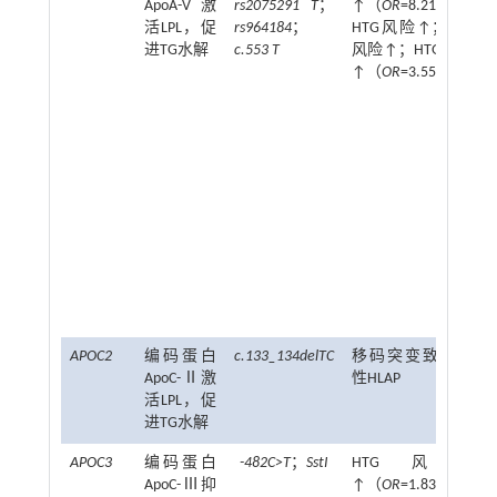
ApoA-V激
rs2075291 T
；
↑（
OR
=8.217）；
活LPL，促
rs964184
；
HTG风险↑；HTG
进TG水解
c.553 T
风险↑；HTG风险
↑（
OR
=3.55）
APOC2
编码蛋白
c.133_134delTC
移码突变致复发
ApoC-Ⅱ激
性HLAP
活LPL，促
进TG水解
APOC3
编码蛋白
-482C>T
；
SstI
HTG风险
ApoC-Ⅲ抑
↑（
OR
=1.831）；