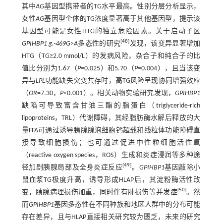
其中
AG
基因型携带者的TG水平最高。性别分层分析显示，
女性
AG
基因型个体的TG浓度显著高于其他基因型，提示该
基因型可能是女性HTG的独立危险因素。关于启动子区
[
48
]
GPIHBP1 g.-469G>A
多态性的研究
发现，该变异显著增加
HTG（TG≥2.0 mmol/L）的发病风险，杂合子和纯合子的比
值比分别为1.67（
P
=0.025）和5.70（
P
=0.004），且当该变
异与
LPL
功能缺失突变共存时，高TG风险呈现协同增强效应
（
OR
=7.30，
P
<0.001）。相关动物实验研究发现，
GPIHBP1
缺陷可导致富含甘油三酯的脂蛋白（triglyceride-rich
lipoproteins，TRL）代谢障碍，其经脂肪酶水解后释放的大
量FFA可通过诱导胰腺腺泡细胞钙超载和线粒体功能障碍直
接导致细胞损伤；也可通过促进中性粒细胞活性氧
（reactive oxygen species，ROS）生成和炎症浸润等多种途
[
49
]
径加剧胰腺局部及全身炎症反应
。
GPIHBP1
基因敲除小
鼠血浆TG极度升高，诱导形成HLAP后，其淀粉酶活性改
[
50
]
变，胰腺病理损伤加重，同时伴有肺损伤等并发症
。然
而
GPIHBP1
基因多态性在不同种族和地区人群中的分布可能
存在差异，且与HLAP直接相关研究较为匮乏，未来的研究