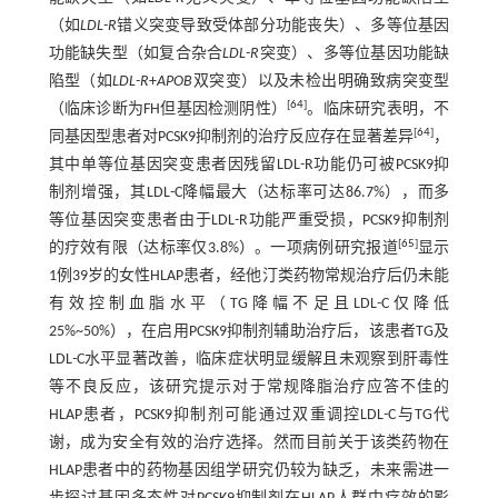
（如
LDL-R
错义突变导致受体部分功能丧失）、多等位基因
功能缺失型（如复合杂合
LDL-R
突变）、多等位基因功能缺
陷型（如
LDL-R
+
APOB
双突变）以及未检出明确致病突变型
[
64
]
（临床诊断为FH但基因检测阴性）
。临床研究表明，不
[
64
]
同基因型患者对PCSK9抑制剂的治疗反应存在显著差异
，
其中单等位基因突变患者因残留LDL
-
R功能仍可被PCSK9抑
制剂增强，其LDL
-
C降幅最大（达标率可达86.7%），而多
等位基因突变患者由于LDL
-
R功能严重受损，PCSK9抑制剂
[
65
]
的疗效有限（达标率仅3.8%）。一项病例研究报道
显示
1例39岁的女性HLAP患者，经他汀类药物常规治疗后仍未能
有效控制血脂水平（TG降幅不足且LDL
-
C仅降低
25%~50%），在启用PCSK9抑制剂辅助治疗后，该患者TG及
LDL
-
C水平显著改善，临床症状明显缓解且未观察到肝毒性
等不良反应，该研究提示对于常规降脂治疗应答不佳的
HLAP患者，PCSK9抑制剂可能通过双重调控LDL
-
C与TG代
谢，成为安全有效的治疗选择。然而目前关于该类药物在
HLAP患者中的药物基因组学研究仍较为缺乏，未来需进一