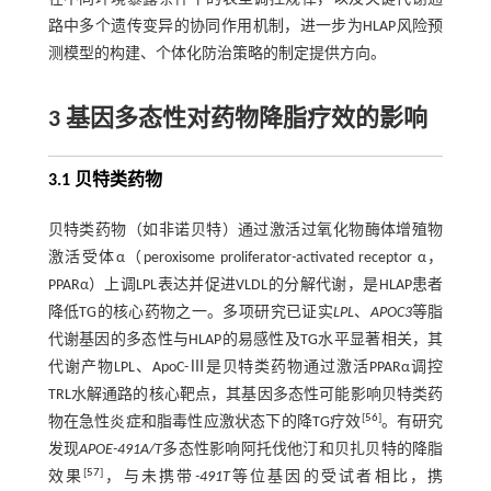
路中多个遗传变异的协同作用机制，进一步为HLAP风险预
测模型的构建、个体化防治策略的制定提供方向。
3 基因多态性对药物降脂疗效的影响
3.1 贝特类药物
贝特类药物（如非诺贝特）通过激活过氧化物酶体增殖物
激活受体α（peroxisome proliferator
-
activated receptor α，
PPARα）上调LPL表达并促进VLDL的分解代谢，是HLAP患者
降低TG的核心药物之一。多项研究已证实
LPL
、
APOC3
等脂
代谢基因的多态性与HLAP的易感性及TG水平显著相关，其
代谢产物LPL、ApoC-Ⅲ是贝特类药物通过激活PPARα调控
TRL水解通路的核心靶点，其基因多态性可能影响贝特类药
[
56
]
物在急性炎症和脂毒性应激状态下的降TG疗效
。有研究
发现
APOE-491A/T
多态性影响阿托伐他汀和贝扎贝特的降脂
[
57
]
效果
，与未携带
-491T
等位基因的受试者相比，携