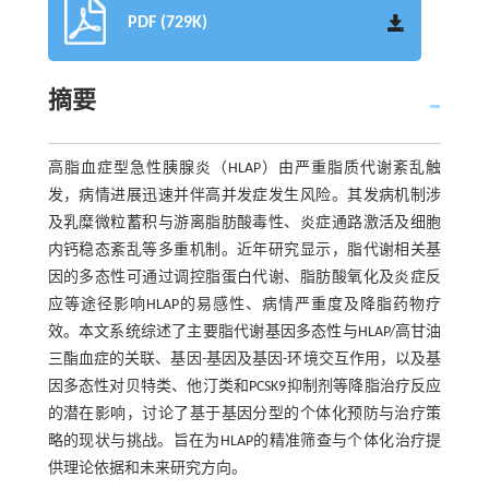
PDF (729K)
摘要
高脂血症型急性胰腺炎（HLAP）由严重脂质代谢紊乱触
发，病情进展迅速并伴高并发症发生风险。其发病机制涉
及乳糜微粒蓄积与游离脂肪酸毒性、炎症通路激活及细胞
内钙稳态紊乱等多重机制。近年研究显示，脂代谢相关基
因的多态性可通过调控脂蛋白代谢、脂肪酸氧化及炎症反
应等途径影响HLAP的易感性、病情严重度及降脂药物疗
效。本文系统综述了主要脂代谢基因多态性与HLAP/高甘油
三酯血症的关联、基因-基因及基因-环境交互作用，以及基
因多态性对贝特类、他汀类和PCSK9抑制剂等降脂治疗反应
的潜在影响，讨论了基于基因分型的个体化预防与治疗策
略的现状与挑战。旨在为HLAP的精准筛查与个体化治疗提
供理论依据和未来研究方向。