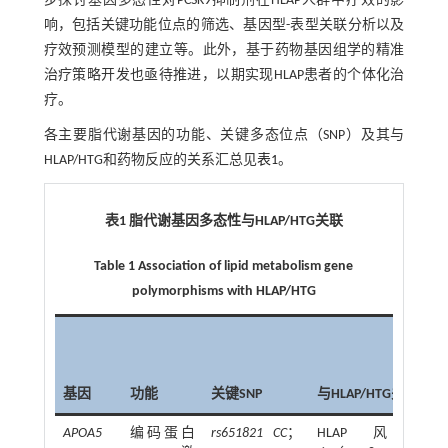
步探讨基因多态性对PCSK9抑制剂在HLAP人群中疗效的影
响，包括关键功能位点的筛选、基因型-表型关联分析以及
疗效预测模型的建立等。此外，基于药物基因组学的精准
治疗策略开发也亟待推进，以期实现HLAP患者的个体化治
疗。
各主要脂代谢基因的功能、关键多态位点（SNP）及其与
HLAP/HTG和药物反应的关系汇总见
表1
。
表1 脂代谢基因多态性与
HLAP/HTG
关联
Table 1 Association of lipid metabolism gene
polymorphisms with HLAP/HTG
基因
功能
关键SNP
与HLAP/HTG关系
APOA5
编码蛋白
rs651821 CC
；
HLAP风险