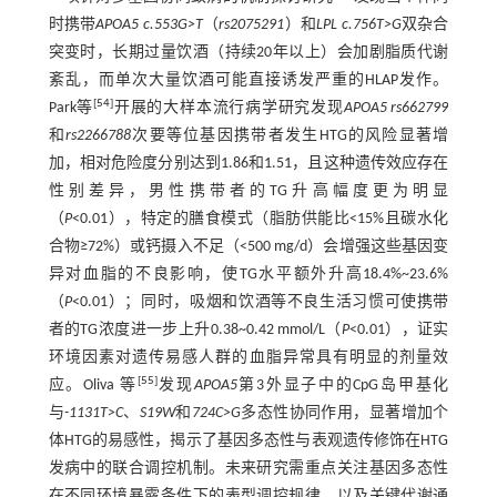
时携带
APOA5 c.553G>T
（
rs2075291
）和
LPL c.756T>G
双杂合
突变时，长期过量饮酒（持续20年以上）会加剧脂质代谢
紊乱，而单次大量饮酒可能直接诱发严重的HLAP发作。
[
54
]
Park等
开展的大样本流行病学研究发现
APOA5 rs662799
和
rs2266788
次要等位基因携带者发生HTG的风险显著增
加，相对危险度分别达到1.86和1.51，且这种遗传效应存在
性别差异，男性携带者的TG升高幅度更为明显
（
P
<0.01），特定的膳食模式（脂肪供能比<15%且碳水化
合物≥72%）或钙摄入不足（<500 mg/d）会增强这些基因变
异对血脂的不良影响，使TG水平额外升高18.4%~23.6%
（
P
<0.01）；同时，吸烟和饮酒等不良生活习惯可使携带
者的TG浓度进一步上升0.38~0.42 mmol/L（
P
<0.01），证实
环境因素对遗传易感人群的血脂异常具有明显的剂量效
[
55
]
应。Oliva 等
发现
APOA5
第3外显子中的CpG岛甲基化
与
-1131T>C
、
S19W
和
724C>G
多态性协同作用，显著增加个
体HTG的易感性，揭示了基因多态性与表观遗传修饰在HTG
发病中的联合调控机制。未来研究需重点关注基因多态性
在不同环境暴露条件下的表型调控规律，以及关键代谢通