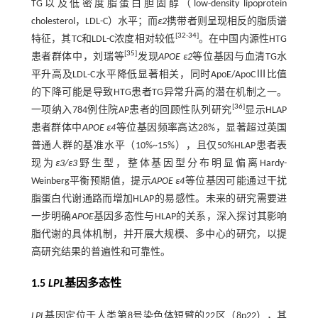
TG以及低密度脂蛋白胆固醇（low-density lipoprotein
cholesterol，LDL-C）水平；而
ε2
携带者则呈现相反的脂质谱
[
32
-
34
]
特征，其TC和LDL-C浓度相对较低
。在中国内源性HTG
[
35
]
患者群体中，刘瑞等
发现
APOE ε2
等位基因与血清TG水
平升高及LDL-C水平降低显著相关，同时ApoE/ApoCⅢ比值
的下降可能是导致HTG患者TG异常升高的潜在机制之一。
[
36
]
一项纳入784例住院AP患者的回顾性队列研究
显示HLAP
患者群体中
APOE ε4
等位基因频率高达28%，显著超过英国
普通人群的基准水平（10%~15%），且仅50%HLAP患者表
现为
ε3/ε3
野生型，整体基因型分布明显偏离Hardy-
Weinberg平衡预期值，提示
APOE ε4
等位基因可能通过干扰
脂蛋白代谢通路而增加HLAP的易感性。未来的研究需要进
一步明确
APOE
基因多态性与HLAP的关系，深入探讨其影响
脂代谢的具体机制，并开展大规模、多中心的研究，以提
高研究结果的普遍性和可靠性。
1.5
LPL
基因多态性
LPL
基因定位于人类第8号染色体短臂的22区（8p22），其