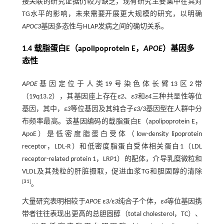
接关联的研究证据仍较为缺乏，现有研究主要集中在其对
TG水平的影响，未来需要开展更大规模的研究，以明确
APOC3
基因多态性与HLAP发病之间的确切关系。
1.4 载脂蛋白E（apolipoprotein E，
APOE
）基因多
态性
APOE
基因定位于人类19号染色体长臂13区2带
（19q13.2），其基因座上存在
ε2
、
ε3
和
ε4
三种共显性等位
基因，其中，
ε3
等位基因及其纯合子
ε3
/
3
基因型在人群中分
布频率最高。该基因编码的载脂蛋白E（apolipoprotein E，
ApoE）是低密度脂蛋白受体（low-density lipoprotein
receptor，LDL-R）和低密度脂蛋白受体相关蛋白1（LDL
receptor-related protein 1，LRP1）的配体，介导乳糜微粒和
VLDL及其残粒的肝脏摄取，促进血浆TG和胆固醇的清除
[
31
]
。
大量研究表明相较于
APOE
ε
3/
ε
3
纯合子个体，
ε4
等位基因携
带者往往表现出更高的总胆固醇（total cholesterol，TC）、