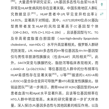
[
40
]
。大量遗传学研究证实，
LPL
基因多态性与血浆TG水平
异常及HLAP发病风险存在显著关联。中国东南地区人群研
[
41
]
究数据显示
，HLAP患者中
LPL
罕见变异检出率达
14.81%，显著高于对照组，其中，
rs371282890
位点
GC
基因
型携带者发生HLAP的风险显著高于
CC
基因型个体
（
OR
=2.843，95%
CI
=1.932~4.184），且该基因型与TC、TG
及非高密度脂蛋白胆固醇（non-high-density lipoprotein
cholesterol，non-HDL-C）水平升高显著相关。俄罗斯人群研
究则发现，
LPL HindIII
多态性的
H+
等位基因及
H+/H+
基因型
[
42
]
仅与男性非胆源性胰腺炎（包含HLAP）风险相关
。此
外，
S447X
突变与胰腺钙化、脂肪泻等临床表现相关，而
c.644G>A
（
p.Gly215Glu
）等位基因在人群中的分布频率与
[
43
]
[
44
]
HLAP易感性存在显著关联
。Li等
报道的
c.42G>A
和
c.835C>G
复合杂合变异可导致严重HTG和复发性胰腺炎。徐
[
45
]
铭益团队
进一步揭示，携带
HindⅢ H2H2
基因型的HLAP
患者血清TG和ApoE水平显著升高，且该等位基因频率在
HTG人群中明显增高。未来的研究需要进一步扩大样本
量，深入探讨
LPL
基因多态性与其他因素的相互作用，以及