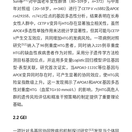
[
51
]
Sun等
对中国老年女性群体（80~109岁，
n
=372）与中青
年对照组（20~58岁，
n
=340）进行了
CETP V rs5882
及
APOE
rs429358、rs7412
位点的基因多态性分析，结果表明在长寿
女性人群中，
CETP V
变异与HTG存在显著独立相关性，虽然
APOE4
多态性单独作用未达统计学显著性，但其可能与
CETP
V
产生交互效应，共同增加HTG的发病风险。一项病例对照
[
52
]
研究
纳入了96例重度HTG患者，同时纳入225例非重度
HTG的缺血性疾病患者作为对照，采用分子遗传学方法检
测目标基因位点，并运用多变量Logistic回归模型评估基因
型-表型关联，研究首次证实，当
APOA5-1131C
等位基因与
APOE
变异同时存在时，可产生显著的协同效应，使HTG风
险呈指数级上升。这一发现揭示了
APOA5
和
APOE
基因多态
性对重度HTG（血浆TG≥10 mmol/L）的影响，为HTG高危人
群的遗传风险评估和精准干预策略的制定提供了重要理论
基础。
2.2 GEI
[
53
]
一项针对多基因协同致病的机制探讨研究
发现当个体同