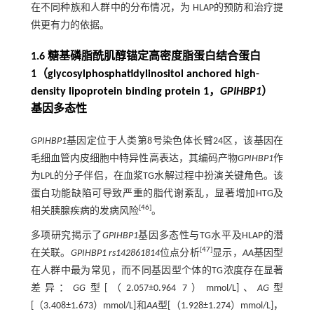
在不同种族和人群中的分布情况，为 HLAP的预防和治疗提
供更有力的依据。
1.6 糖基磷脂酰肌醇锚定高密度脂蛋白结合蛋白
1（glycosylphosphatidylinositol anchored high-
density lipoprotein binding protein 1，
GPIHBP1
）
基因多态性
GPIHBP1
基因定位于人类第8号染色体长臂24区，该基因在
毛细血管内皮细胞中特异性高表达，其编码产物
GPIHBP1
作
为LPL的分子伴侣，在血浆TG水解过程中扮演关键角色。该
蛋白功能缺陷可导致严重的脂代谢紊乱，显著增加HTG及
[
46
]
相关胰腺疾病的发病风险
。
多项研究揭示了
GPIHBP1
基因多态性与TG水平及HLAP的潜
[
47
]
在关联。
GPIHBP1 rs142861814
位点分析
显示，
AA
基因型
在人群中最为常见，而不同基因型个体的TG浓度存在显著
差异：
GG
型[（2.057±0.964 7）mmol/L]、
AG
型
[（3.408±1.673）mmol/L]和
AA
型[（1.928±1.274）mmol/L]，