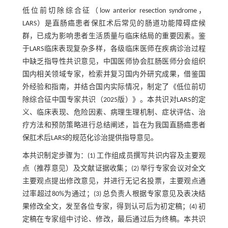
低位前切除综合征（low anterior resection syndrome，
LARS）是直肠癌患者保肛术后常见的肠道功能障碍症候
群，已成为影响患者生活质量与临床结局的重要因素。鉴
于LARS临床表现复杂多样，各级临床医师在疾病诊治过程
中缺乏指导性共识意见，中国医师协会肛肠医师分会组织
国内相关领域专家，检索并复习国内外研究成果，借鉴国
外经验和指南，并结合国内实际情况，制定了《低位前切
除综合征中国专家共识（2025版）》。本共识对LARS的定
义、临床表现、危险因素、病理生理机制、症状评估、治
疗方法和预防策略进行总结阐述，旨在为我国直肠癌患者
保肛术后LARS的规范化诊治提供指导意见。
本共识制定步骤为：(1) 工作组成员撰写共识内容及主要观
点（推荐意见）及文献证据收集；(2) 举行专家会议对全文
主要观点提出修改意见，并进行无记名投票，主要观点通
过率超过80%为通过；(3) 总负责人根据专家意见及表决结
果修改全文，发至各位专家，得到认可后为初定稿；(4) 初
定稿在专家组中讨论、修改，最后通过后为终稿。本共识