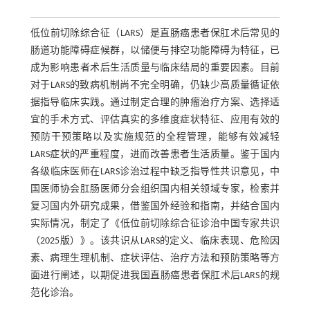
低位前切除综合征（LARS）是直肠癌患者保肛术后常见的
肠道功能障碍症候群，以储便与排空功能障碍为特征，已
成为影响患者术后生活质量与临床结局的重要因素。目前
对于LARS的致病机制尚不完全明确，仍缺少高质量循证依
据指导临床实践。通过制定合理的肿瘤治疗方案、选择适
宜的手术方式、评估真实的多维度症状特征、应用有效的
预防干预策略以及实施规范的全程管理，能够有效减轻
LARS症状的严重程度，进而改善患者生活质量。鉴于国内
各级临床医师在LARS诊治过程中缺乏指导性共识意见，中
国医师协会肛肠医师分会组织国内相关领域专家，检索并
复习国内外研究成果，借鉴国外经验和指南，并结合国内
实际情况，制定了《低位前切除综合征诊治中国专家共识
（2025版）》。该共识从LARS的定义、临床表现、危险因
素、病理生理机制、症状评估、治疗方法和预防策略等方
面进行阐述，以期促进我国直肠癌患者保肛术后LARS的规
范化诊治。