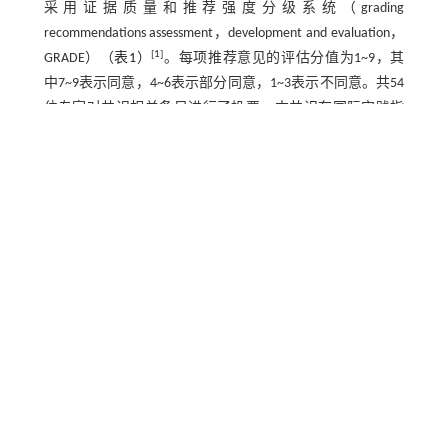
采用证据质量和推荐强度分级系统（grading
recommendations assessment，development and evaluation，
[
1
]
GRADE）（
表1
）
。每项推荐意见的评估分值为1~9，其
中7~9表示同意，4~6表示部分同意，1~3表示不同意。共54
位专家对共识相关条目进行了投票。本共识在国际实践指
南注册与透明化平台进行注册（注册号：2025CN936）。
表1 证据质量和推荐强度分级系统
GRADE
标准
Table 1 The GRADE standard for the quality of evidence
and recommendation strength grading system
证据
质量
等级
及推
荐强
度
说明