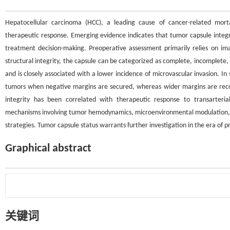
Hepatocellular carcinoma (HCC), a leading cause of cancer-related mort
therapeutic response. Emerging evidence indicates that tumor capsule integrity,
treatment decision-making. Preoperative assessment primarily relies on im
structural integrity, the capsule can be categorized as complete, incomplete, o
and is closely associated with a lower incidence of microvascular invasion. 
tumors when negative margins are secured, whereas wider margins are rec
integrity has been correlated with therapeutic response to transarteria
mechanisms involving tumor hemodynamics, microenvironmental modulation, an
strategies. Tumor capsule status warrants further investigation in the era of p
Graphical abstract
关键词