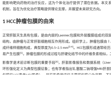
能影响靶向药物的治疗反应，这为个体化治疗提供了潜在依据。本文系统
机制，旨在为优化治疗策略提供理论支撑，并展望未来研究方向。
1 HCC肿瘤包膜的由来
正常肝脏天生具有包膜，是由内层的Laennec包膜和外层腹膜组成的
结构，由肿瘤与正常肝脏细胞相互作用形成。组织学上，肿瘤包膜由Ⅰ/Ⅳ型胶原蛋白
[
3
-
4
]
成纤维样细胞构成，典型厚度为0.5~2.5 mm
。HCC包膜形成通常经
[
5
]
易产生包膜
，肿瘤包膜的形成过程与肝硬化结节中的纤维条索相似，
[
6
]
影像学是术前诊断包膜的重要手段
，肝脏影像报告和数据系统（Liver Imaging
环形强化定义为典型包膜征象；也有学者指出钆塞酸二钠增强MRI肝胆
包膜的HCC患者MRI图像）。目前影像学评估主要将包膜分为完整、
[
9
]
。然而影像学所显示的肿瘤包膜并非都是真包膜。真包膜是指在组织
在镜下确认，而假包膜是组织学上未观察到有纤维结构，仅在影像学上
械性压迫，在影像上形似包膜。肿瘤包膜的病理学检查始终是诊断的“金
成纤维样细胞构成，这些细胞呈现特征性的梭形形态，可通过常规HE
[
5
]
[
10
-
HCC切除后经病理检查证实为假包膜
。影像学上真假包膜难以区分