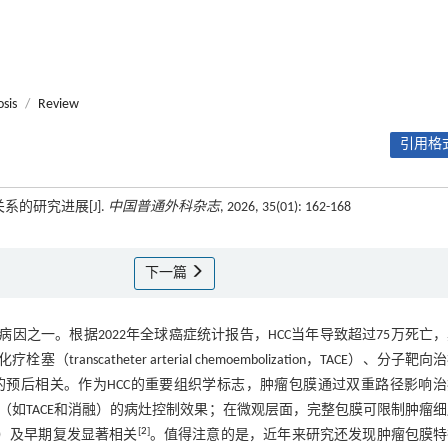
sis
/
Review
引用格式
系的研究进展[J].
中国普通外科杂志
, 2026, 35(01): 162-168
下一篇
关死亡的主要病因之一。根据2022年全球癌症统计报告，HCC当年导致超过75万死亡
transcatheter arterial chemoembolization，TACE）、分子靶
疗的预后相关。作为HCC的重要组织学标志，肿瘤包膜通过双重路径影响
如TACE和消融）的病灶控制效果；在微观层面，完整包膜可限制肿瘤
[
2
]
，MVI）及早期复发显著相关
。值得注意的是，近年来研究还发现肿瘤包膜特