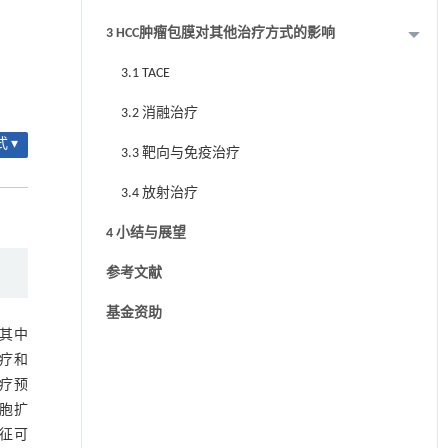
性病变；B-C：门脉期和延迟期MRI图像显
3 HCC肿瘤包膜对其他治疗方式的影响
示肿瘤周围有高信号边缘；D：肝胆期MRI
图像显示肿瘤周围低信号边缘
3.1 TACE
3.2 消融治疗
 ▾
3.3 靶向与免疫治疗
3.4 放射治疗
4 小结与展望
参考文献
基金资助
，其中
向治疗和
治疗预
细胞扩
征可