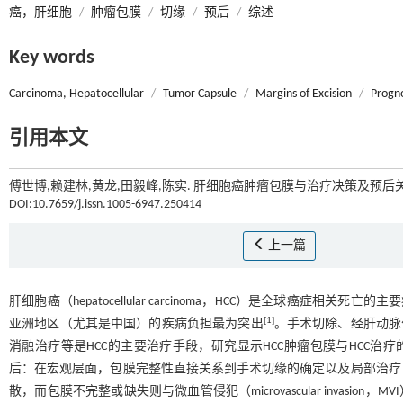
癌，肝细胞
/
肿瘤包膜
/
切缘
/
预后
/
综述
Key words
Carcinoma, Hepatocellular
/
Tumor Capsule
/
Margins of Excision
/
Progno
引用本文
傅世博,赖建林,黄龙,田毅峰,陈实. 肝细胞癌肿瘤包膜与治疗决策及预后关
DOI:10.7659/j.issn.1005-6947.250414
上一篇
肝细胞癌（hepatocellular carcinoma，HCC）是全球癌症相
[
1
]
亚洲地区（尤其是中国）的疾病负担最为突出
。手术切除、经肝动脉化疗栓塞（
消融治疗等是HCC的主要治疗手段，研究显示HCC肿瘤包膜与HCC治
后：在宏观层面，包膜完整性直接关系到手术切缘的确定以及局部治疗（
散，而包膜不完整或缺失则与微血管侵犯（microvascular invasion