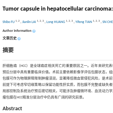
Tumor capsule in hepatocellular carcinoma: 
1
,
2
1
,
2
,
3
1
,
2
,
3
1
,
2
,
3
Shibo FU
,
Jianlin LAI
,
Long HUANG
,
Yifeng TIAN
,
Shi CH
Author information
+
文章历史
+
摘要
肝细胞癌（HCC）是全球癌症相关死亡的重要原因之一。近年来研究表
预后分层中具有重要临床价值。术前主要依赖影像学评估包膜状态，组
包膜可作为物理屏障限制肿瘤浸润，显著降低微血管侵犯风险，是术前
前提下可考虑窄切缘策略以保留功能性肝实质，而包膜不完整或缺失者
局部控制及系统治疗预后密切相关，可能涉及肿瘤微环境、血流动力学
瘤包膜在HCC精准分层治疗中仍具有广阔的研究前景。
Abstract