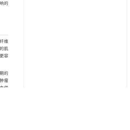
影响的
围纤维
性的肌
者更容
迟期的
肿瘤
的血供
医生
的机
性的肌
5%的
，但其