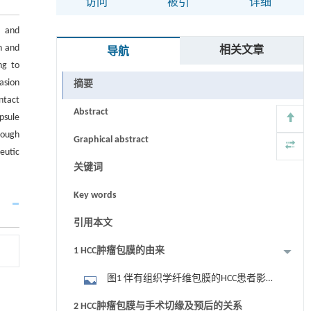
访问
被引
详细
r and
on and
相关文章
导航
ng to
asion
摘要
ntact
Abstract
psule
rough
Graphical abstract
eutic
关键词
Key words
引用本文
1 HCC肿瘤包膜的由来
图1 伴有组织学纤维包膜的HCC患者影像
特征 A：动脉期MRI图像显示高血管性占位
2 HCC肿瘤包膜与手术切缘及预后的关系