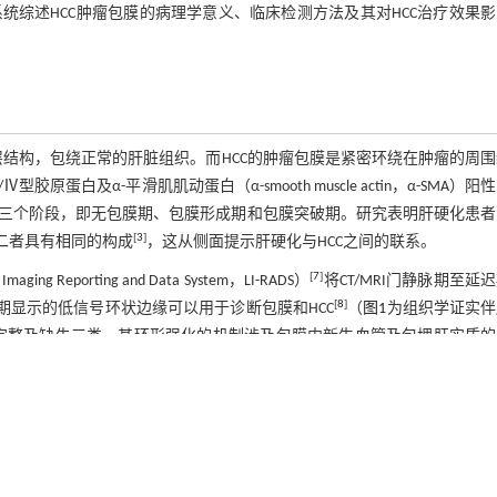
综述HCC肿瘤包膜的病理学意义、临床检测方法及其对HCC治疗效果
双层结构，包绕正常的肝脏组织。而HCC的肿瘤包膜是紧密环绕在肿瘤的周
及α-平滑肌肌动蛋白（α-smooth muscle actin，α-SMA）阳
历三个阶段，即无包膜期、包膜形成期和包膜突破期。研究表明肝硬化患
[
3
]
二者具有相同的构成
，这从侧面提示肝硬化与HCC之间的联系。
[
7
]
 Reporting and Data System，LI-RADS）
将CT/MRI门静脉期至延
[
8
]
期显示的低信号环状边缘可以用于诊断包膜和HCC
（
图1
为组织学证实伴
不完整及缺失三类，其环形强化的机制涉及包膜内新生血管及包埋肝实质
学上是包绕在肿瘤周围的纤维结构，可以通过肉眼观察到，并通常由病理
具有包膜外观，其表现可能因为肿瘤生长对周围肝窦、纤维组织和肝实质
标准”。组织学显示，肿瘤包膜由排列紧密的Ⅰ型胶原蛋白和α-SMA阳
[
3
]
染色和免疫组化技术明确识别
。而假包膜则缺乏这些组织学特征。约1
12
]
，尽管有研究尝试应用深度学习模型自动识别MRI图像中的包膜结构