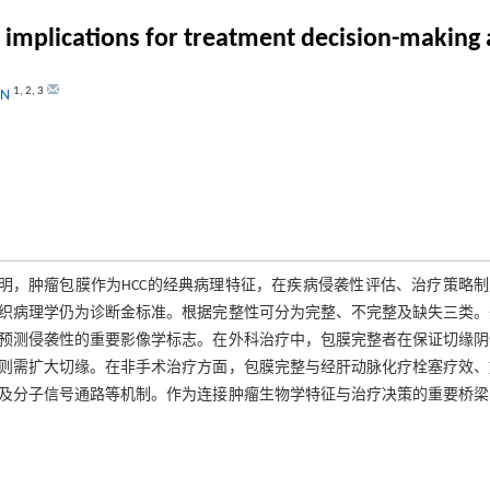
implications for treatment decision-making a
1
,
2
,
3
EN
明，肿瘤包膜作为HCC的经典病理特征，在疾病侵袭性评估、治疗策略
织病理学仍为诊断金标准。根据完整性可分为完整、不完整及缺失三类。
预测侵袭性的重要影像学标志。在外科治疗中，包膜完整者在保证切缘阴
则需扩大切缘。在非手术治疗方面，包膜完整与经肝动脉化疗栓塞疗效、
及分子信号通路等机制。作为连接肿瘤生物学特征与治疗决策的重要桥梁