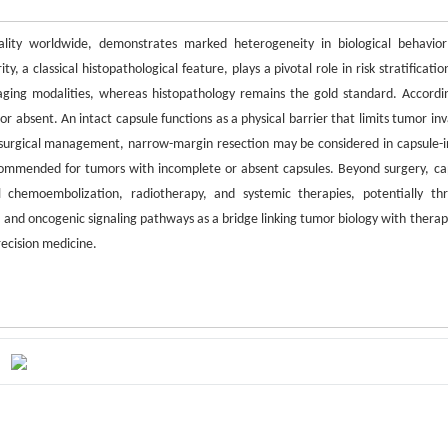
ality worldwide, demonstrates marked heterogeneity in biological behavio
 a classical histopathological feature, plays a pivotal role in risk stratificati
aging modalities, whereas histopathology remains the gold standard. Accordi
r absent. An intact capsule functions as a physical barrier that limits tumor inv
In surgical management, narrow-margin resection may be considered in capsule-i
ommended for tumors with incomplete or absent capsules. Beyond surgery, ca
l chemoembolization, radiotherapy, and systemic therapies, potentially th
d oncogenic signaling pathways as a bridge linking tumor biology with therap
recision medicine.