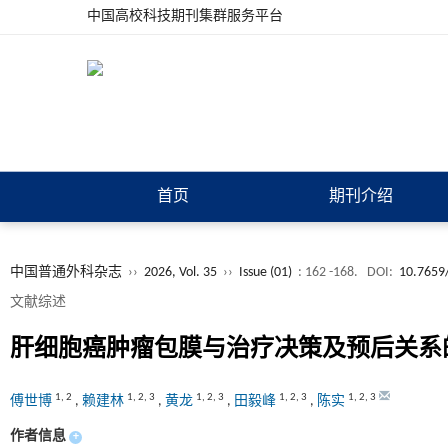
中国高校科技期刊集群服务平台
首页
期刊介绍
中国普通外科杂志
››
2026, Vol. 35
››
Issue (01)
: 162 -168.
DOI:
10.7659/
文献综述
肝细胞癌肿瘤包膜与治疗决策及预后关系
1
,
2
1
,
2
,
3
1
,
2
,
3
1
,
2
,
3
1
,
2
,
3
傅世博
,
赖建林
,
黄龙
,
田毅峰
,
陈实
作者信息
+