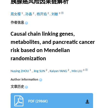
胰腺癌风险因果链解析
1
2
2
3
周女樱
,
孙晶
,
杨开焰
,
刘敏
作者信息
+
Causal chain linking genes,
metabolites, and pancreatic cancer
risk based on Mendelian
randomization
1
2
2
3
Nuying ZHOU
,
Jing SUN
,
Kaiyan YANG
,
Min LIU
Author information
+
文章历史
+
PDF (2986K)