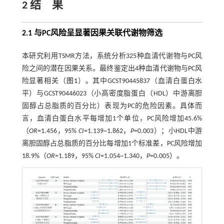
2 结 果
2.1 与PC风险呈显著因果关联代谢物筛选
本研究利用TSMR方法，系统分析325种血清代谢物与PC风
险之间的潜在因果关系。最终鉴定出4种血清代谢物与PC风
险显著相关（
图1
）。其中GCST90445837（血清白蛋白水
平）与GCST90446023（小高密度脂蛋白（HDL）中游离胆
固醇占总脂质的百分比）表现为PC的危险因素。具体而
言，血清白蛋白水平每增加1个单位，PC风险增加45.6%
（
OR
=1.456，95%
CI
=1.139~1.862，
P
=0.003）；小HDL中游
离胆固醇占总脂质的百分比每增加1个标准差，PC风险增加
18.9%（
OR
=1.189，95%
CI
=1.054~1.340，
P
=0.005）。