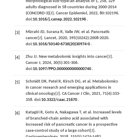
morphological sub-type:an analysis of 1, 258, 329
adults diagnosed in 58 countries during 2000-2014
(CONCORD-3)[J].
Cancer Epidemiol
,
2022
,
80
:102196.
doi:
10.1016/j.canep.2022.102196
.
Mizrahi
JD
,
Surana
R
,
Valle
JW
,
et al
. Pancreatic
[3]
cancer[J].
Lancet
,
2020
,
395
(10242):2008-2020.
doi:
10.1016/S0140-6736(20)30974-0
.
Zhu
JJ
. New metabolomic insights into cancer[J].
[4]
Cancer J
,
2024
,
30
(5):301-306.
doi:
10.1097/PPO.0000000000000740
.
Schmidt
DR
,
Patel
R
,
Kirsch
DG
,
et al
. Metabolomics
[5]
in cancer research and emerging applications in
clinical oncology[J].
CA Cancer J Clin
,
2021
,
71
(4):333-
358. doi:
10.3322/caac.21670
.
Katagiri
R
,
Goto
A
,
Nakagawa
T
,
et al
. Increased levels
[6]
of branched-chain amino acid associated with
increased risk of pancreatic cancer in a prospective
case-control study of a large cohort[J].
Gastroenterology
,
2018
,
155
(5):1474-1482.