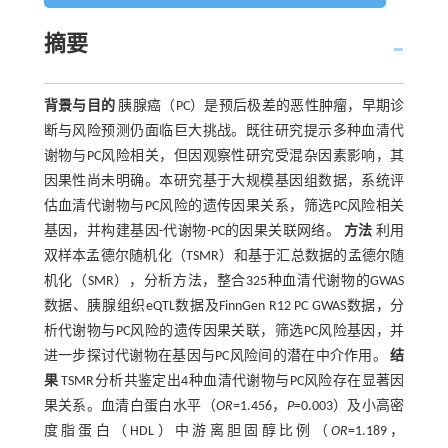
摘要
背景与目的
胰腺癌（PC）是预后极差的恶性肿瘤，早期诊
断与风险预测仍面临巨大挑战。既往研究提示多种血清代
谢物与PC风险相关，但因观察性研究受混杂因素影响，其
因果性尚未明确。本研究基于大规模基因组数据，系统评
估血清代谢物与PC风险的遗传因果关系，筛选PC风险相关
基因，并构建基因-代谢物-PC的因果关联网络。
方法
利用
双样本孟德尔随机化（TSMR）和基于汇总数据的孟德尔随
机化（SMR），分析方法，整合325种血清代谢物的GWAS
数据、胰腺组织eQTL数据及FinnGen R12 PC GWAS数据，分
析代谢物与PC风险的遗传因果关联，筛选PC风险基因，并
进一步探讨代谢物在基因与PC风险间的潜在中介作用。
结
果
TSMR分析共鉴定出4种血清代谢物与PC风险存在显著因
果关系。血清白蛋白水平（
OR
=1.456，
P
=0.003）及小高密
度脂蛋白（HDL）中游离胆固醇比例（
OR
=1.189，