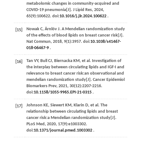
metabolomic changes in community-acquired and
COVID-19 pneumonia[J].
J Lipid Res
,
2024
,
65
(9):100622. doi:
10.1016/j.jlr.2024.100622
.
Nowak
C
,
Ärnlöv
J
. A Mendelian randomization study
[15]
of the effects of blood lipids on breast cancer risk[J].
Nat Commun
,
2018
,
9
(1):3957. doi:
10.1038/s41467-
018-06467-9
.
Tan
VY
,
Bull
CJ
,
Biernacka
KM
,
et al
. Investigation of
[16]
the interplay between circulating lipids and IGF-I and
relevance to breast cancer risk:an observational and
mendelian randomization study[J].
Cancer Epidemiol
Biomarkers Prev
,
2021
,
30
(12):2207-2216.
doi:
10.1158/1055-9965.EPI-21-0315
.
Johnson
KE
,
Siewert
KM
,
Klarin
D
,
et al
. The
[17]
relationship between circulating lipids and breast
cancer risk:a Mendelian randomization study[J].
PLoS Med
,
2020
,
17
(9):e1003302.
doi:
10.1371/journal.pmed.1003302
.