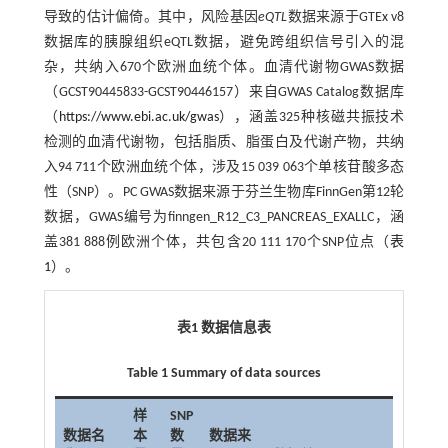
导致的估计偏倚。其中，风险基因
eQTL
数据来源于GTEx v8
数据库的胰腺组织eQTL数据，避免跨组织信号引入的混
杂，共纳入670个欧洲血统个体。血清代谢物GWAS数据
（GCST90445833-GCST90446157）来自GWAS Catalog数据库
（
https://www.ebi.ac.uk/gwas
），涵盖325种核磁共振技术
检测的血清代谢物，包括脂质、脂蛋白及代谢产物，共纳
入94 711个欧洲血统个体，涉及15 039 063个单核苷酸多态
性（SNP）。PC GWAS数据来源于芬兰生物库FinnGen第12轮
数据，GWAS编号为finngen_R12_C3_PANCREAS_EXALLC，涵
盖381 888例欧洲个体，共包含20 111 170个SNP位点（
表
1
）。
表1 数据信息表
Table 1 Summary of data sources
样
SNP
数据名
本
数
数据来