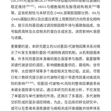
CDC37P1可能反映CDC37-HSP90伴侣轴对KRAS依赖性激酶的
[
50
-
51
]
[
52
]
稳定维持
，HEG1与细胞黏附及脂筏结构相关
等
等，这些机制恰与本研究在小HDL游离胆固醇比例、IDL与
小HDL磷脂比例以及白蛋白表型上观察到的方向性变化相吻
合，提示风险基因通过调控胆固醇外排与膜磷脂组成、信
号脂质周转及炎症相关的蛋白合成状态，进而影响PC易感
与进展。
更重要的是，本研究建立的32对基因-代谢物因果关系对揭
示了PC发生发展的基因-代谢网络调控机制。从机制层面来
看，许多风险基因本身编码蛋白直接参与脂质、氨基酸等
关键代谢途径的调控，影响细胞能量供应、膜结构、信号
传导、炎症微环境等多个癌症相关生物过程。此前，尽管
已有少数研究提示部分代谢物可能介导遗传因素对癌症风
[
53
-
54
]
险的影响
，但基因-代谢物-PC风险的整体因果链条尚
未被全面探索与验证。通过本研究的系统分析，不仅发现
了单基因与单代谢物的作用，还揭示了多基因、多代谢物
交织形成的复杂调控网络，为此，在后续的转化研究中，
或可以在患者来源类器官与癌相关成纤维细胞共培养体系