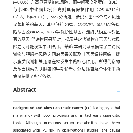
P
=0.005）升高显著增加PC风险，而中间密度脂蛋白（IDL）
与小HDL中磷脂比例升高则具有保护作用（
OR
=0.792和
0.836，均
P
<0.01）。SMR分析进一步识别出196个与PC风险
显著相关的基因，其中包括
DGKQ
、
CDC37P1
、
SULT1A2
等风
险基因及
PALMD
、
HEG1
等保护性基因。最终共确立32对显
著的基因-代谢物因果配对，揭示特定代谢物在基因与PC风
险之间可能发挥中介作用。
结论
本研究系统描绘了血清代
谢物与胰腺癌风险之间的因果关联及其基因调控网络，提
示脂质代谢相关通路在PC发生中的核心作用。所得代谢物
及基因线索为胰腺癌的早期诊断、分层筛查及个体化干预
策略提供了科学依据。
Abstract
Background and Aims
Pancreatic cancer (PC) is a highly lethal
malignancy with poor prognosis and limited early diagnostic
tools. Although numerous serum metabolites have been
associated with PC risk in observational studies, the causal