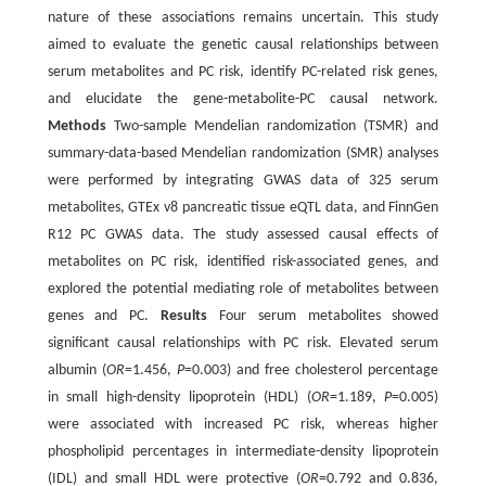
nature of these associations remains uncertain. This study
aimed to evaluate the genetic causal relationships between
serum metabolites and PC risk, identify PC-related risk genes,
and elucidate the gene-metabolite-PC causal network.
Methods
Two-sample Mendelian randomization (TSMR) and
summary-data-based Mendelian randomization (SMR) analyses
were performed by integrating GWAS data of 325 serum
metabolites, GTEx v8 pancreatic tissue eQTL data, and FinnGen
R12 PC GWAS data. The study assessed causal effects of
metabolites on PC risk, identified risk-associated genes, and
explored the potential mediating role of metabolites between
genes and PC.
Results
Four serum metabolites showed
significant causal relationships with PC risk. Elevated serum
albumin (
OR
=1.456,
P
=0.003) and free cholesterol percentage
in small high-density lipoprotein (HDL) (
OR
=1.189,
P
=0.005)
were associated with increased PC risk, whereas higher
phospholipid percentages in intermediate-density lipoprotein
(IDL) and small HDL were protective (
OR
=0.792 and 0.836,