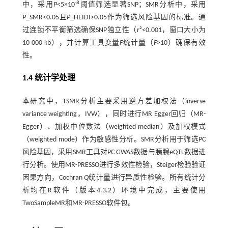
-8
中，采用
P
<5×10
阈值筛选显著SNP；SMR分析中，采用
P
_SMR<0.05且
P
_HEIDI>0.05作为筛选风险基因的标准。通
过连锁不平衡筛选确保SNP独立性（
r
²<0.001，窗口大小为
10 000 kb），并计算工具变量
F
统计量（
F
>10）确保有效
性。
1.4 统计学处理
本研究中，TSMR分析主要采用逆方差加权法（inverse
variance weighting，IVW），同时进行MR Egger回归（MR-
Egger）、加权中位数法（weighted median）及加权模式
（weighted mode）作为敏感性分析。SMR分析用于筛选PC
风险基因，采用SMR工具对PC GWAS数据与胰腺eQTL数据进
行分析。使用MR-PRESSO进行多效性检验，Steiger检验验证
因果方向，Cochran
Q
统计量进行异质性检验。所有统计分
析均在R软件（版本4.3.2）环境中完成，主要使用
TwoSampleMR和MR-PRESSO软件包。