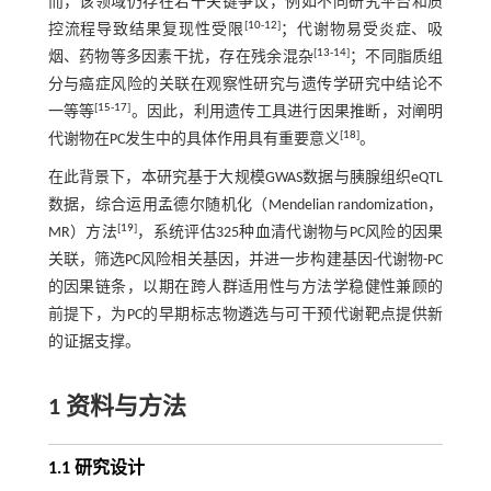
而，该领域仍存在若干关键争议，例如不同研究平台和质
[
10
-
12
]
控流程导致结果复现性受限
；代谢物易受炎症、吸
[
13
-
14
]
烟、药物等多因素干扰，存在残余混杂
；不同脂质组
分与癌症风险的关联在观察性研究与遗传学研究中结论不
[
15
-
17
]
一等等
。因此，利用遗传工具进行因果推断，对阐明
[
18
]
代谢物在PC发生中的具体作用具有重要意义
。
在此背景下，本研究基于大规模GWAS数据与胰腺组织eQTL
数据，综合运用孟德尔随机化（Mendelian randomization，
[
19
]
MR）方法
，系统评估325种血清代谢物与PC风险的因果
关联，筛选PC风险相关基因，并进一步构建基因-代谢物-PC
的因果链条，以期在跨人群适用性与方法学稳健性兼顾的
前提下，为PC的早期标志物遴选与可干预代谢靶点提供新
的证据支撑。
1 资料与方法
1.1 研究设计