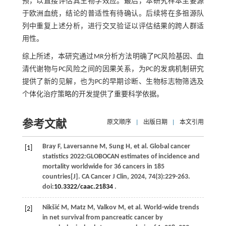
预，以直接评估其生物学效应。最后，本研究样本主要源
于欧洲血统，结论的普适性有待确认。后续将在多祖源队
列中重复上述分析，进行交叉验证以评估结果的跨人群适
用性。
综上所述，本研究通过MR分析方法明确了PC风险基因、血
清代谢物与PC风险之间的因果关系，为PC的发病机制研究
提供了新的见解，也为PC的早期诊断、生物标志物筛选及
个体化治疗策略的开发提供了重要科学依据。
参考文献
原文顺序
|
出版日期
|
本文引用
Bray
F
,
Laversanne
M
,
Sung
H
,
et al
. Global cancer
[1]
statistics 2022:GLOBOCAN estimates of incidence and
mortality worldwide for 36 cancers in 185
countries[J].
CA Cancer J Clin
,
2024
,
74
(3):229-263.
doi:
10.3322/caac.21834
.
Nikšić
M
,
Matz
M
,
Valkov
M
,
et al
. World-wide trends
[2]
in net survival from pancreatic cancer by