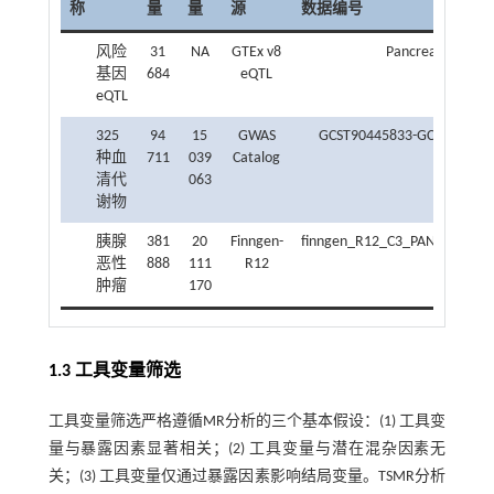
称
量
量
源
数据编号
风险
31
NA
GTEx v8
Pancreas
基因
684
eQTL
eQTL
325
94
15
GWAS
GCST90445833-GCST90446
种血
711
039
Catalog
清代
063
谢物
胰腺
381
20
Finngen-
finngen_R12_C3_PANCREAS_E
恶性
888
111
R12
肿瘤
170
1.3 工具变量筛选
工具变量筛选严格遵循MR分析的三个基本假设：(1) 工具变
量与暴露因素显著相关；(2) 工具变量与潜在混杂因素无
关；(3) 工具变量仅通过暴露因素影响结局变量。TSMR分析