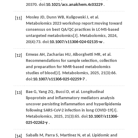
20370. doi:
10.1021/acs.analchem.4c03229
.
Mosley
JD
,
Dunn
WB
,
Kuligowski
J
,
et al
.
[11]
Metabolomics 2023 workshop report:moving toward
consensus on best QA/QC practices in LC-MS-based
untargeted metabolomics[J].
Metabolomics
,
2024
,
20
(4):73. doi:
10.1007/s11306-024-02135-w
.
Emwas
AH
,
Zacharias
HU
,
Alborghetti
MR
,
et al
.
[12]
Recommendations for sample selection, collection
and preparation for NMR-based metabolomics
studies of blood[J].
Metabolomics
,
2025
,
21
(3):66.
doi:
10.1007/s11306-025-02259-7
.
Bae
G
,
Yang
ZQ
,
Bucci
D
,
et al
. Longitudinal
[13]
lipoprotein and inflammatory mediators analysis
uncover persisting inflammation and hyperlipidemia
following SARS-CoV-2 infection in long COVID-19[J].
Metabolomics
,
2025
,
21
(3):65. doi:
10.1007/s11306-
025-02262-y
.
Saballs
M
,
Parra
S
,
Martínez
N
,
et al
. Lipidomic and
[14]