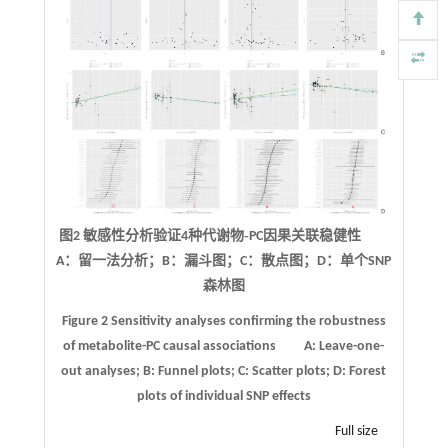
图2 敏感性分析验证
4
种代谢物
‑PC
因果关联稳健性
A：留一法分析；B：漏斗图；C：散点图；D：单个SNP
森林图
Figure 2
Sensitivity analyses confirming the robustness
of metabolite-PC causal associations
A: Leave-one-
out analyses; B: Funnel plots; C: Scatter plots; D: Forest
plots of individual SNP effects
Full size