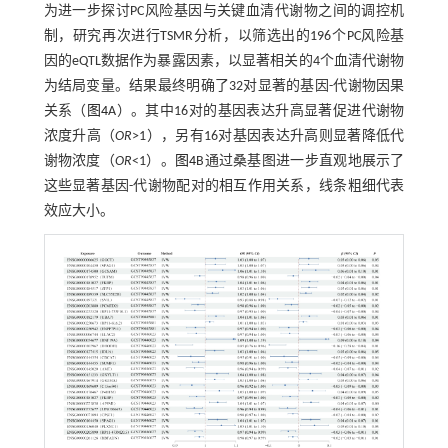
为进一步探讨PC风险基因与关键血清代谢物之间的调控机
制，研究再次进行TSMR分析，以筛选出的196个PC风险基
因的eQTL数据作为暴露因素，以显著相关的4个血清代谢物
为结局变量。结果最终明确了32对显著的基因-代谢物因果
关系（
图4
A）。其中16对的基因表达升高显著促进代谢物
浓度升高（
OR
>1），另有16对基因表达升高则显著降低代
谢物浓度（
OR
<1）。
图4
B通过桑基图进一步直观地展示了
这些显著基因-代谢物配对的相互作用关系，线条粗细代表
效应大小。