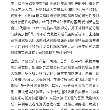
中，以与膜磷脂重塑与胆固醇外排密切相关的基因组分作
为优先级入口，分别对基因实施基因编辑或小分子抑制，
观察小HDL与IDL相关磷脂与游离胆固醇表型的可逆性及对
化疗敏感性的影响；继而将经体外验证的基因-代谢标志整
合进“代谢物+CA19-9”的临床风险评分，用于外科术前分层
[
55
]
与随访决策
。在不扩大数据分析范围的前提下，上述路
径将研究所见的因果对从通路层面连到病理特征层面并进
一步连到可干预与可测量的临床场景，从而使本研究结果
对临床实践具有明确的解释力与可操作性。
当然，本研究亦存在若干局限。首先，所用eQTL数据为胰
腺组织数据，但组织异质性及转录调控复杂性仍需结合更
大规模、多区域、多节点的组织样本加以佐证，未来可结
合多组织eQTL及pQTL数据，在遗传层面构建“基因-蛋白-代
谢物”的一致性因果链条。其次，MR分析虽揭示了因果关
系，但缺乏实验验证。未来计划通过收集临床标本（如术
前血浆与配对肿瘤组织）来初步验证关键的基因-代谢物关
联，并利用患者来源类器官模型，对核心通路进行功能干