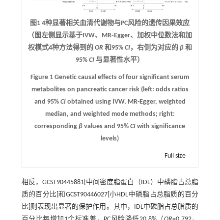
图1
4
种显著相关血清代谢物与
PC
风险的遗传因果效应
（图左侧显示基于
IVW
、
MR‑Egger
、加权中位数法和加
权模式
4
种方法得到的
OR
和
95%
CI
，右侧为对应的
β
和
95%
CI
与显著性水平）
Figure 1 Genetic causal effects of four significant serum
metabolites on pancreatic cancer risk (left: odds ratios
and 95%
CI
obtained using IVW, MR-Egger, weighted
median, and weighted mode methods; right:
corresponding
β
values and 95%
CI
with significance
levels)
Full size
相反，GCST90445881[中间密度脂蛋白（IDL）中磷脂占总脂
质的百分比]和GCST90446027[小HDL中磷脂占总脂质的百分
比]则表现出显著的保护作用。其中，IDL中磷脂占总脂质的
百分比每增加1个标准差，PC风险降低20.8%（
OR
=0.792，