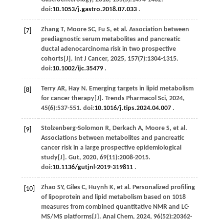
doi:
10.1053/j.gastro.2018.07.033
.
Zhang
T
,
Moore
SC
,
Fu
S
,
et al
. Association between
[7]
prediagnostic serum metabolites and pancreatic
ductal adenocarcinoma risk in two prospective
cohorts[J].
Int J Cancer
,
2025
,
157
(7):1304-1315.
doi:
10.1002/ijc.35479
.
Terry
AR
,
Hay
N
. Emerging targets in lipid metabolism
[8]
for cancer therapy[J].
Trends Pharmacol Sci
,
2024
,
45
(6):537-551. doi:
10.1016/j.tips.2024.04.007
.
Stolzenberg-Solomon
R
,
Derkach
A
,
Moore
S
,
et al
.
[9]
Associations between metabolites and pancreatic
cancer risk in a large prospective epidemiological
study[J].
Gut
,
2020
,
69
(11):2008-2015.
doi:
10.1136/gutjnl-2019-319811
.
Zhao
SY
,
Giles
C
,
Huynh
K
,
et al
. Personalized profiling
[10]
of lipoprotein and lipid metabolism based on 1018
measures from combined quantitative NMR and LC-
MS/MS platforms[J].
Anal Chem
,
2024
,
96
(52):20362-