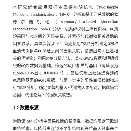
本研究综合应用双样本孟德尔随机化（two-sample
Mendelian randomization，TSMR）分析和基于汇总数据的孟
德尔随机化（summary-data-based Mendelian
randomization，SMR）分析，以系统探讨血清代谢物、PC风
险基因与PC之间的因果关系，并表征与代谢物相关通路的
因果联系。具体步骤如下：首先使用TSMR分析确定325种
血清代谢物与PC风险之间的因果关联，筛选出与PC显著相
关的代谢物；利用SMR分析方法，以PC GWAS数据和胰腺组
织的eQTL数据为基础，筛选PC风险相关的基因（阈值设为
P
_SMR<0.05且
P
_HEIDI>0.05）；最后使用上述筛选得到的
PC风险基因的eQTL数据，与第一步中的阳性血清代谢物进
行TSMR分析，确定显著的基因-代谢物因果配对，据此描绘
基因、代谢物及PC的因果关联链。
1.2 数据来源
为确保TSMR分析中因果推断的稳健性，数据均限定于欧洲
血统样本，以降低由连锁不平衡结构和等位基因频率差异