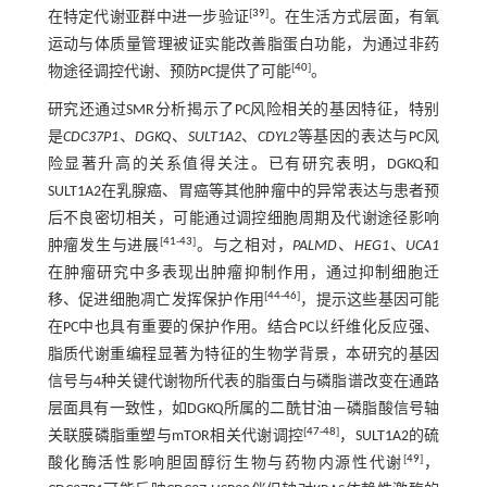
[
39
]
在特定代谢亚群中进一步验证
。在生活方式层面，有氧
运动与体质量管理被证实能改善脂蛋白功能，为通过非药
[
40
]
物途径调控代谢、预防PC提供了可能
。
研究还通过SMR分析揭示了PC风险相关的基因特征，特别
是
CDC37P1
、
DGKQ
、
SULT1A2
、
CDYL2
等基因的表达与PC风
险显著升高的关系值得关注。已有研究表明，DGKQ和
SULT1A2在乳腺癌、胃癌等其他肿瘤中的异常表达与患者预
后不良密切相关，可能通过调控细胞周期及代谢途径影响
[
41
-
43
]
肿瘤发生与进展
。与之相对，
PALMD
、
HEG1
、
UCA1
在肿瘤研究中多表现出肿瘤抑制作用，通过抑制细胞迁
[
44
-
46
]
移、促进细胞凋亡发挥保护作用
，提示这些基因可能
在PC中也具有重要的保护作用。结合PC以纤维化反应强、
脂质代谢重编程显著为特征的生物学背景，本研究的基因
信号与4种关键代谢物所代表的脂蛋白与磷脂谱改变在通路
层面具有一致性，如DGKQ所属的二酰甘油—磷脂酸信号轴
[
47
-
48
]
关联膜磷脂重塑与mTOR相关代谢调控
，SULT1A2的硫
[
49
]
酸化酶活性影响胆固醇衍生物与药物内源性代谢
，