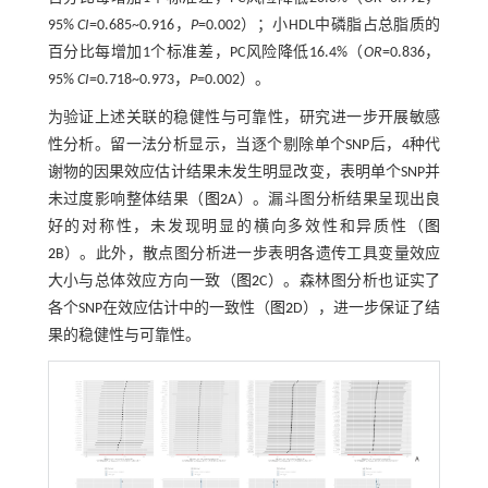
95%
CI
=0.685~0.916，
P
=0.002）；小HDL中磷脂占总脂质的
百分比每增加1个标准差，PC风险降低16.4%（
OR
=0.836，
95%
CI
=0.718~0.973，
P
=0.002）。
为验证上述关联的稳健性与可靠性，研究进一步开展敏感
性分析。留一法分析显示，当逐个剔除单个SNP后，4种代
谢物的因果效应估计结果未发生明显改变，表明单个SNP并
未过度影响整体结果（
图2
A）。漏斗图分析结果呈现出良
好的对称性，未发现明显的横向多效性和异质性（
图
2
B）。此外，散点图分析进一步表明各遗传工具变量效应
大小与总体效应方向一致（
图2
C）。森林图分析也证实了
各个SNP在效应估计中的一致性（
图2
D），进一步保证了结
果的稳健性与可靠性。