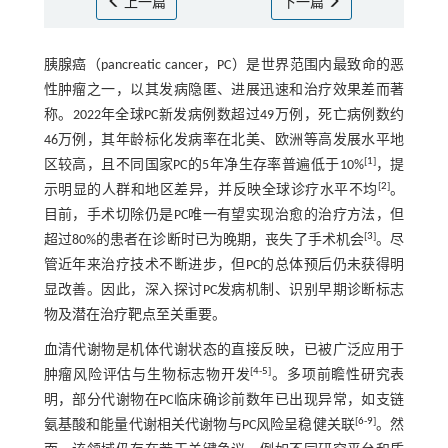
上一篇
下一篇
胰腺癌（pancreatic cancer，PC）是世界范围内最致命的恶
性肿瘤之一，以其发病隐匿、进展迅速和治疗效果差而著
称。2022年全球PC新发病例数超过49万例，死亡病例数约
46万例，其年龄标化发病率在北美、欧洲等高发展水平地
[
1
]
区较高，且不同国家PC的5年净生存率普遍低于10%
，提
[
2
]
示明显的人群和地区差异，并反映全球诊疗水平不均
。
目前，手术切除仍是PC唯一有望实现治愈的治疗方法，但
[
3
]
超过80%的患者在诊断时已为晚期，丧失了手术机会
。尽
管近年来治疗技术不断进步，但PC的总体预后仍未获得明
显改善。因此，深入探讨PC发病机制、识别早期诊断标志
物及潜在治疗靶点至关重要。
血清代谢物是机体代谢状态的直接反映，已被广泛应用于
[
4
-
5
]
肿瘤风险评估与生物标志物开发
。多项前瞻性研究表
明，部分代谢物在PC临床确诊前数年已出现异常，如支链
[
6
-
9
]
氨基酸和能量代谢相关代谢物与PC风险呈稳健关联
。然