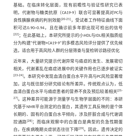
基础。在临床转化层面，现有前瞻性与验证性研究已表
明，代谢物与糖类抗原（CA19-9）联合可显著提高对PC与
[
20
-
21
]
良性胰腺疾病的判别效能
，受试者工作特征曲线下面
积可达0.90~0.94，且在确诊前多年即出现可检出的信号
[
22
]
；在此基础上，本研究所提示的小HDL与IDL相关脂质组
分为构建“代谢物+CA19-9”的多模态风险评分提供了优先候
选，适合用于高风险人群的分层筛查与复检转诊路径优化
近年来，大量研究提示代谢异常与癌症的发生、发展密切
相关，代谢紊乱在癌症进展中的关键作用也已逐步被证实
[
23
-
24
]
。本研究中发现血清白蛋白水平升高与PC风险显著增
加，这与既往部分研究结论有所差异。传统观点认为，低
[
25
-
血清白蛋白水平与癌症患者的营养不良及预后较差相关
27
]
。这种差异可能源于测量学与生物学层面的不同：本研
究基于NMR平台测定的白蛋白，其遗传工具反映的是个体
长期的、固有的白蛋白水平倾向，涉及肝脏合成与代谢调
[
28
]
控通路
；而临床观察中的白蛋白是典型的负急性期蛋
[
29
]
白，在疾病晚期炎症状态往往下降
。因此，遗传决定的