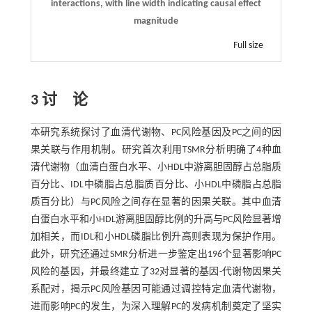
interactions, with line width indicating causal effect
magnitude
Full size
3 讨 论
本研究系统探讨了血清代谢物、PC风险基因及PC之间的因
果关联与作用机制。研究首次利用TSMR分析明确了4种血
清代谢物（血清白蛋白水平、小HDL中游离胆固醇占总脂质
百分比、IDL中磷脂占总脂质百分比、小HDL中磷脂占总脂
质百分比）与PC风险之间存在显著的因果关联。其中血清
白蛋白水平和小HDL游离胆固醇比例的升高与PC风险显著增
加相关，而IDL和小HDL磷脂比例升高则表现为保护作用。
此外，研究还通过SMR分析进一步鉴定出196个显著影响PC
风险的基因，并最终建立了32对显著的基因-代谢物因果关
系配对，揭示PC风险基因可能通过调控特定血清代谢物，
进而影响PC的发生，为深入理解PC的发病机制奠定了坚实