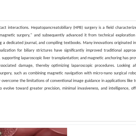
act interactions. Hepatopancreatobiliary (HPB) surgery is a field characteriz
magnetic surgery," and subsequently advanced it from technical exploration
ng a dedicated journal, and compiling textbooks. Many innovations originated i
ization for biliary strictures have significantly improved traditional approa
, supporting laparoscopic liver transplantation; and magnetic anchoring has pro
associated damage, thereby optimizing laparoscopic procedures. Looking a
c surgery, such as combining magnetic navigation with micro-nano surgical robo
 overcome the limitations of conventional image guidance in applications like 
 evolve toward greater precision, minimal invasiveness, and intelligence, off