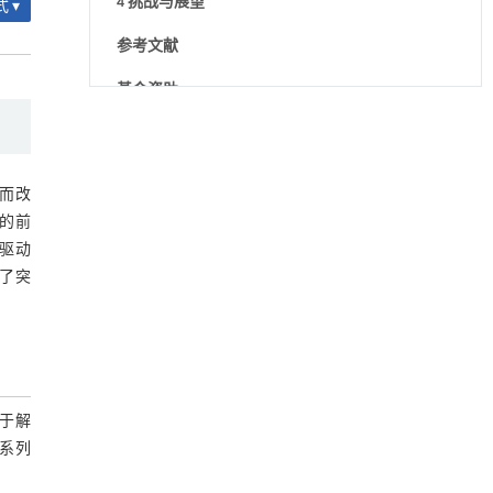
4 挑战与展望
 ▾
参考文献
基金资助
内置陶瓷驱动单元的厘米级可重构压电机器人
[1]
Engineering
. 2026, Vol.58(3): 1-303
https://doi.org/10.1016/j.eng.2025.06.043
而改
Quantum critical excitations in Ising-like spin
[2]
的前
chains: A heat transport perspective
驱动
Frontiers of Physics
. 2027, Vol.22(1): 011301-
了突
016202
https://doi.org/10.15302/frontphys.2027.015201
Electrical and magnetic transitions in FeSb
: A
[3]
2
critical review of competing microscopic pictures
Frontiers of Physics
. 2026, Vol.21(12): 121101-
焦于解
126201
系列
https://doi.org/10.15302/frontphys.2026.125301