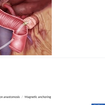
on anastomosis
/
Magnetic anchoring