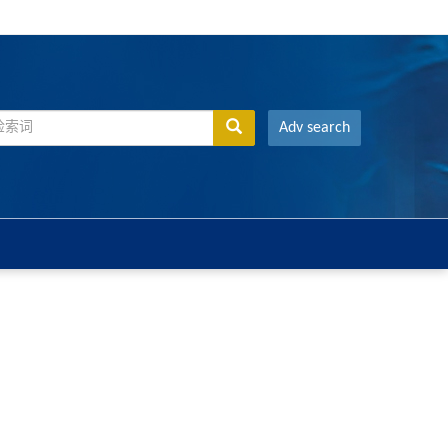
Adv search