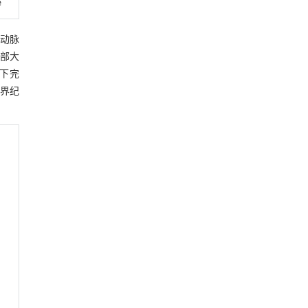
e
状动脉
部大
态下完
世界纪