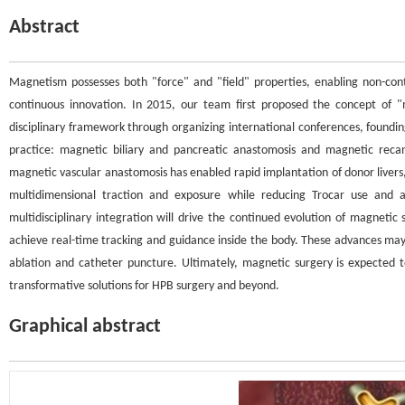
Abstract
Magnetism possesses both "force" and "field" properties, enabling non-cont
continuous innovation. In 2015, our team first proposed the concept of "
disciplinary framework through organizing international conferences, foundi
practice: magnetic biliary and pancreatic anastomosis and magnetic recanal
magnetic vascular anastomosis has enabled rapid implantation of donor livers
multidimensional traction and exposure while reducing Trocar use and 
multidisciplinary integration will drive the continued evolution of magneti
achieve real-time tracking and guidance inside the body. These advances may
ablation and catheter puncture. Ultimately, magnetic surgery is expected to
transformative solutions for HPB surgery and beyond.
Graphical abstract