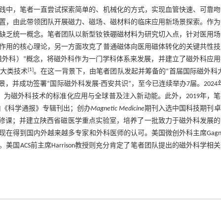
实践中，笔者一直尝试探索简单的、机械化的方式，实现血管快速、可靠吻
置，由此带领团队开展磁力、磁场、磁材料的临床应用新场景探索。作为
缺乏统一概念。笔者团队以新型钕铁硼磁材料为研究切入点，针对医用场
作用的核心理论，另一方面攻克了普通磁体向医用磁体转化的关键共性技
rgery（磁外科）”概念，将磁外科作为一门学科体系来发展，并建立了磁外科应
[
1
]
大类技术
。在这一背景下，由笔者团队发起并筹备的“首届国际磁外科
，并成功签署“国际磁外科发展-西安共识”，至今已连续举办7届。2024
为磁外科技术的标准化应用与全球普及注入新动能。此外，2019年，
由《科学通报》专辑刊出；创办
Magnetic Medicine
期刊入选中国科技期刊卓
选修课；并建立陕西省磁医学重点实验室，培养了一批致力于磁外科发展的
在得到国内外越来越多专家和外科医师的认可。美国微创外科主席Gagn
ACS前主席Harrison教授则充分肯定了笔者团队提出的磁外科学相