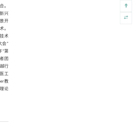
Prediction of a multifunctional hexagonal Fe
O
[4]
2
3
合。
monolayer with chiral antiferromagnetism and
piezoelectricity
新兴
Frontiers of Physics
. 2026, Vol.21(12): 121101-
景开
126201
术。
https://doi.org/10.15302/frontphys.2026.125203
用技术
大会”
Observation of an inelastic feshbach resonance
[5]
年“第
87
39
between individual
Rb and
K atoms in
optical tweezers
笔者团
Frontiers of Physics
. 2026, Vol.21(11): 112201-
越行
115301
医工
https://doi.org/10.15302/frontphys.2026.112202
er教
关理论