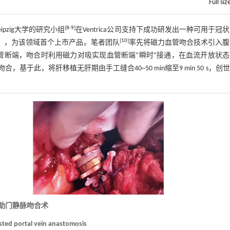
Full siz
[
8
-
9
]
ipzig大学的研究小组
在Ventrica公司支持下成功研发出一种可用于冠
[
10
]
），为该领域首个上市产品。笔者团队
率先将磁力血管吻合技术引入腹
管断端，吻合时利用磁力对吸实现血管断端“瞬时”接通，在血流开放状
此，将肝移植无肝期由手工缝合40~50 min缩至9 min 50 s，创
。
辅助门静脉吻合术
isted portal vein anastomosis