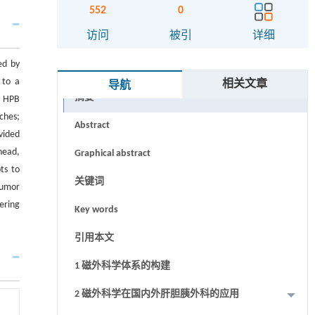
552
0
访问
被引
详细
ed by
 to a
相关文章
导航
摘要
n HPB
ches;
Abstract
vided
head,
Graphical abstract
ts to
关键词
tumor
ering
Key words
引用本文
1 磁外科学体系的构建
2 磁外科学在国内外肝胆胰外科的应用