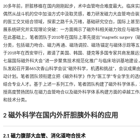
20多年前，肝脏移植在国内刚刚起步，术中血管吻合难度最大。临床
偶然从战斗机的空中加油方式中汲取灵感，着力研发磁力大血管吻合装
的医工交叉结合领域，探索之路千头万绪，基础研究空白，国际上甚至
展系统研究并实现理论突破：一方面揭示了磁外科相关磁力效应与磁场
在此基础上，笔者团队于2010年在国际上率先提出“magnetic su
分类，包括磁力吻合、磁力再通、磁场调控、磁场锚定与磁体示踪等五
于2018年在西安举行，邀请了美国、韩国、捷克等多国专家共商发展远景
七届国际磁外科大会”进一步聚焦技术规范化推广与临床培训基地建设，
队发起召开第665次香山科学会议“磁外科学，机遇和挑战”，会议成果
动计划。笔者团队领衔建立把《磁外科学》作为“医工学”专业学生的
结合专业人才。基于上述一系列工作，笔者团队构建了磁外科学体系，现
授高度赞扬团队在磁力血管吻合以及磁外科学体系构建方面的卓越工作。美国
和技术分类。
2 磁外科学在国内外肝胆胰外科的应用
2.1 磁力腹部大血管、消化道吻合技术