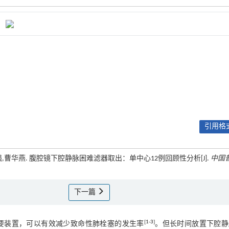
引用格式
强,曹华燕. 腹腔镜下腔静脉困难滤器取出：单中心12例回顾性分析[J].
中国
下一篇
[
1
-
3
]
要装置，可以有效减少致命性肺栓塞的发生率
。但长时间放置下腔静