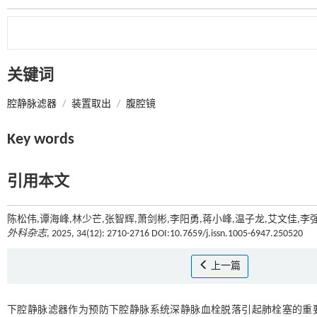
关键词
腔静脉滤器
/
装置取出
/
腹腔镜
Key words
引用本文
陈松伟,谭海峰,林少芒,张智辉,萧剑彬,李阳勇,蒋小峰,温子龙,艾文佳,李
外科杂志
, 2025, 34(12): 2710-2716 DOI:10.7659/j.issn.1005-6947.250520
上一篇
下腔静脉滤器作为预防下腔静脉系统深静脉血栓脱落引起肺栓塞的重