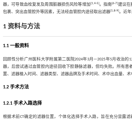
[
1
,
4
-
5
]
[
6
-
7
]
器，可导致血栓复发及周围脏器损伤风险等增加
。指南
建议在
[
1
,
8
-
9
]
包裹、突出血管腔外等因素，无法经血管腔内途径取出滤器
。近年
1 资料与方法
1.1 一般资料
回顾性分析广州医科大学附属第二医院2024年3月—2025年5月收
器，后尝试通过血管腔内途径回收下腔静脉滤器，但均失败。所有患者
置、滤器植入时间、滤器类型、滤器品牌及手术时间、术中出血量、术
1.2 手术方法
1.2.1 手术入路选择
根据术前CT确定的滤器位置，个体化选择手术入路，旨在充分显露滤器
（肾上段、平肾段、邻近肾静脉的肾下段）。该区域需游离十二指肠以显
泛游离十二指肠。