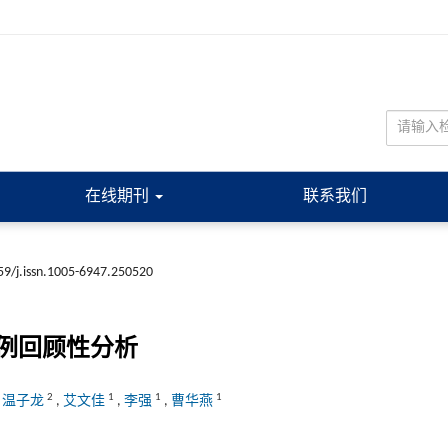
在线期刊
联系我们
59/j.issn.1005-6947.250520
例回顾性分析
2
1
1
1
,
温子龙
,
艾文佳
,
李强
,
曹华燕