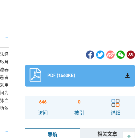
法经
年5月
滤器
PDF (1660KB)
例患者
例采用
时间为
静脉血
646
0
功依
访问
被引
详细
相关文章
导航