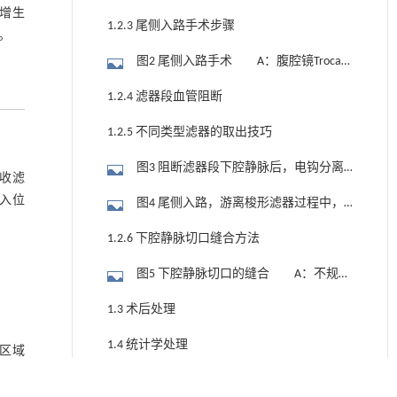
增生
布局；B：十二指肠旁行Kocher游离，显露
1.2.3 尾侧入路手术步骤
。
后方下腔静脉；C-D：下腔静脉显露后肾上
图2 尾侧入路手术 A：腹腔镜Trocar
阻断及肾下阻断
布局；B：下腔静脉显露后肾下阻断
1.2.4 滤器段血管阻断
1.2.5 不同类型滤器的取出技巧
图3 阻断滤器段下腔静脉后，电钩分离
回收滤
伞形滤器顶端周围增生组织，并应用抓捕
入位
图4 尾侧入路，游离梭形滤器过程中，
器/回收鞘取出下腔静脉滤器
可见内膜增生包裹滤器各分支，需完全游
1.2.6 下腔静脉切口缝合方法
离滤器各分支后，才能取出滤器
图5 下腔静脉切口的缝合 A：不规则
型切口；B：切口连续缝合后，下腔静脉
1.3 术后处理
呈扭曲狭窄状态；C：重新间断缝合后，下
1.4 统计学处理
腔静脉管腔恢复通畅
围区域
无需广
2 结 果