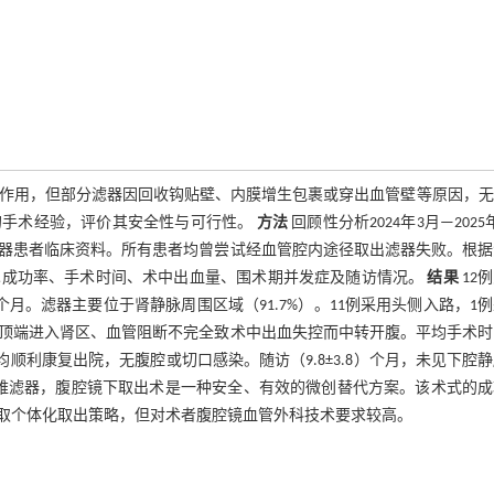
作用，但部分滤器因回收钩贴壁、内膜增生包裹或穿出血管壁等原因，无
的手术经验，评价其安全性与可行性。
方法
回顾性分析2024年3月—2025
滤器患者临床资料。所有患者均曾尝试经血管腔内途径取出滤器失败。根据
术成功率、手术时间、术中出血量、围术期并发症及随访情况。
结果
12
5）个月。滤器主要位于肾静脉周围区域（91.7%）。11例采用头侧入路，1
滤器顶端进入肾区、血管阻断不完全致术中出血失控而中转开腹。平均手术
有患者术后均顺利康复出院，无腹腔或切口感染。随访（9.8±3.8）个月，未见下腔
难滤器，腹腔镜下取出术是一种安全、有效的微创替代方案。该术式的成
取个体化取出策略，但对术者腹腔镜血管外科技术要求较高。