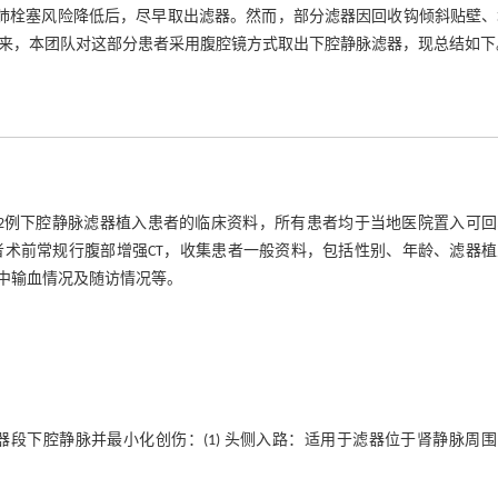
肺栓塞风险降低后，尽早取出滤器。然而，部分滤器因回收钩倾斜贴壁、
来，本团队对这部分患者采用腹腔镜方式取出下腔静脉滤器，现总结如下
治的12例下腔静脉滤器植入患者的临床资料，所有患者均于当地医院置入可
术前常规行腹部增强CT，收集患者一般资料，包括性别、年龄、滤器植
中输血情况及随访情况等。
段下腔静脉并最小化创伤：(1) 头侧入路：适用于滤器位于肾静脉周
露下腔静脉。(2) 尾侧入路：适用于滤器位于下腔静脉远段。此入路