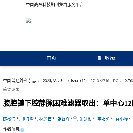
中国高校科技期刊集群服务平台
首页
期刊介绍
中国普通外科杂志
››
2025, Vol. 34
››
Issue (12)
: 2710 -2716.
DOI:
10.76
简要论著
腹腔镜下腔静脉困难滤器取出：单中心12
1
1
1
1
1
1
2
陈松伟
,
谭海峰
,
林少芒
,
张智辉
,
萧剑彬
,
李阳勇
,
蒋小峰
作者信息
+