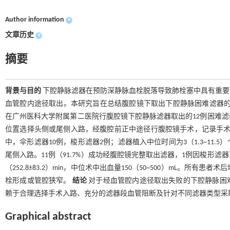
Author information
+
文章历史
+
摘要
背景与目的
下腔静脉滤器在预防深静脉血栓脱落导致肺栓塞中具有重要
血管腔内途径取出。本研究旨在总结腹腔镜下取出下腔静脉困难滤器
在广州医科大学附属第二医院行腹腔镜下腔静脉滤器取出的12例困难
位置选择头侧或尾侧入路，经腹腔前正中途径行腹腔镜手术，记录手
中，伞形滤器10例，梭形滤器2例；滤器植入中位时间为3（1.3~11.
尾侧入路。11例（91.7%）成功经腹腔镜完整取出滤器，1例因梭形
（252.8±83.2）min，中位术中出血量150（50~500）mL。所
栓形成或管腔狭窄。
结论
对于经血管腔内途径取出失败的下腔静脉困
赖于合理选择手术入路、充分的滤器段血管阻断及针对不同滤器类型采
Graphical abstract