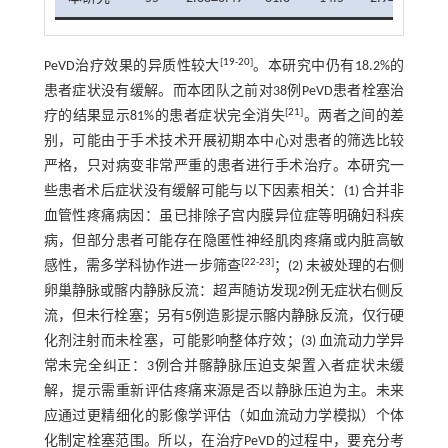
[
19
-
20
]
PeVD治疗效果的异质性较大
。本研究中仍有18.2%的
患者症状没有缓解。而本团队之前对38例PeVD患者栓塞治
[
21
]
疗的结果显示81%的患者症状完全消失
。两者之间的差
别，可能由于手术技术开展初期本中心对患者的筛选比较
严格，只对病变非常严重的患者进行手术治疗。本研究一
些患者术后症状没有缓解可能与以下因素相关：(1) 合并非
血管性疼痛病因：虽已排除子宫内膜异位症等明确妇科疾
病，但部分患者可能存在隐匿性神经肌肉疼痛或内脏高敏
[
22
-
23
]
感性，需多学科协作进一步筛查
；(2) 未被处理的右侧
卵巢静脉或髂内静脉反流：超声随访发现2例无症状右侧反
流，但未行栓塞；另有5例造影提示髂内静脉反流，仅行硬
化剂注射而未栓塞，可能影响整体疗效；(3) 血流动力学异
常未完全纠正：3例合并髂静脉压迫支架置入者症状未缓
解，提示需重新评估疼痛来源是否以静脉压迫为主。未来
应通过更精细化的影像学评估（如血流动力学模拟）个体
化制定栓塞范围。所以，在治疗PeVD的过程中，要充分考