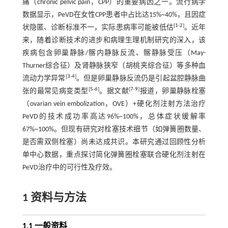
痛（chronic pelvic pain，CPP）的重要病因之一。流行病学
数据显示，PeVD在女性CPP患者中占比达15%~40%，且因症
[
1
-
2
]
状隐匿、诊断标准不一，实际患病率可能被低估
。近年
来，随着诊断技术的进步和病理生理机制研究的深入，该
疾病包含卵巢静脉/髂内静脉反流、髂静脉受压（May-
Thurner综合征）及肾静脉狭窄（胡桃夹综合征）等多种血
[
3
-
4
]
流动力学异常
。但是卵巢静脉反流仍是引起盆腔静脉曲
[
5
-
6
]
[
7
-
9
]
张的最常见病变类型
。据文献
报道，卵巢静脉栓塞
（ovarian vein embolization，OVE）+硬化剂注射方法治疗
PeVD的技术成功率高达96%~100%，总体症状缓解率
67%~100%。但现有研究对栓塞技术细节（如弹簧圈数量、
是否需双侧栓塞）尚未达成共识。本研究通过回顾性分析
单中心数据，重点探讨简化弹簧圈栓塞联合硬化剂注射在
PeVD治疗中的可行性及疗效。
1 资料与方法
1.1 一般资料