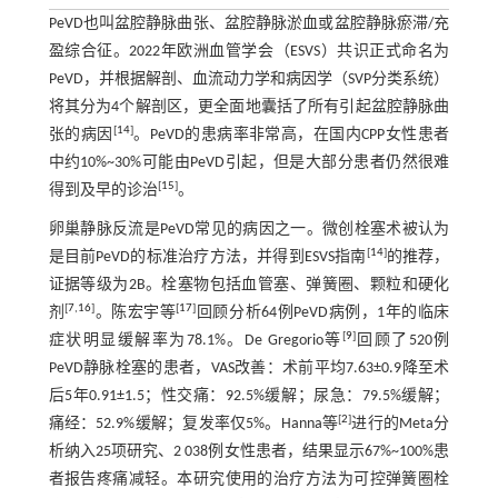
PeVD也叫盆腔静脉曲张、盆腔静脉淤血或盆腔静脉瘀滞/充
盈综合征。2022年欧洲血管学会（ESVS）共识正式命名为
PeVD，并根据解剖、血流动力学和病因学（SVP分类系统）
将其分为4个解剖区，更全面地囊括了所有引起盆腔静脉曲
[
14
]
张的病因
。PeVD的患病率非常高，在国内CPP女性患者
中约10%~30%可能由PeVD引起，但是大部分患者仍然很难
[
15
]
得到及早的诊治
。
卵巢静脉反流是PeVD常见的病因之一。微创栓塞术被认为
[
14
]
是目前PeVD的标准治疗方法，并得到ESVS指南
的推荐，
证据等级为2B。栓塞物包括血管塞、弹簧圈、颗粒和硬化
[
7
,
16
]
[
17
]
剂
。陈宏宇等
回顾分析64例PeVD病例，1年的临床
[
9
]
症状明显缓解率为78.1%。De Gregorio等
回顾了520例
PeVD静脉栓塞的患者，VAS改善：术前平均7.63±0.9降至术
后5年0.91±1.5；性交痛：92.5%缓解；尿急：79.5%缓解；
[
2
]
痛经：52.9%缓解；复发率仅5%。Hanna等
进行的Meta分
析纳入25项研究、2 038例女性患者，结果显示67%~100%患
者报告疼痛减轻。本研究使用的治疗方法为可控弹簧圈栓