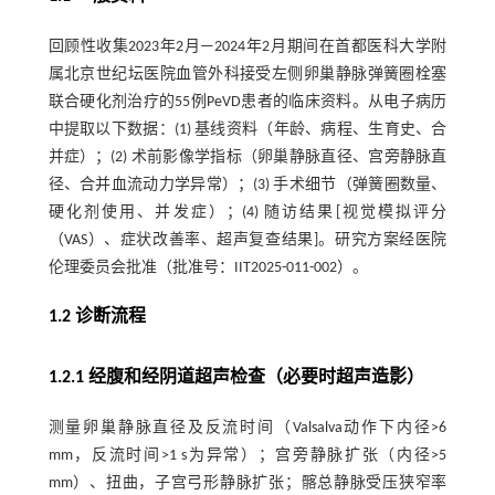
回顾性收集2023年2月—2024年2月期间在首都医科大学附
属北京世纪坛医院血管外科接受左侧卵巢静脉弹簧圈栓塞
联合硬化剂治疗的55例PeVD患者的临床资料。从电子病历
中提取以下数据：(1) 基线资料（年龄、病程、生育史、合
并症）；(2) 术前影像学指标（卵巢静脉直径、宫旁静脉直
径、合并血流动力学异常）；(3) 手术细节（弹簧圈数量、
硬化剂使用、并发症）；(4) 随访结果[视觉模拟评分
（VAS）、症状改善率、超声复查结果]。研究方案经医院
伦理委员会批准（批准号：IIT2025-011-002）。
1.2 诊断流程
1.2.1 经腹和经阴道超声检查（必要时超声造影）
测量卵巢静脉直径及反流时间（Valsalva动作下内径>6
mm，反流时间>1 s为异常）；宫旁静脉扩张（内径>5
mm）、扭曲，子宫弓形静脉扩张；髂总静脉受压狭窄率