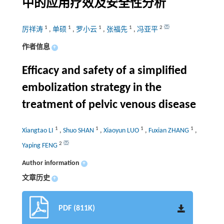
中的应用疗效及安全性分析
1
1
1
1
2
厉祥涛
,
单硕
,
罗小云
,
张福先
,
冯亚平
作者信息
+
Efficacy and safety of a simplified
embolization strategy in the
treatment of pelvic venous disease
1
1
1
1
Xiangtao LI
,
Shuo SHAN
,
Xiaoyun LUO
,
Fuxian ZHANG
,
2
Yaping FENG
Author information
+
文章历史
+
PDF (811K)