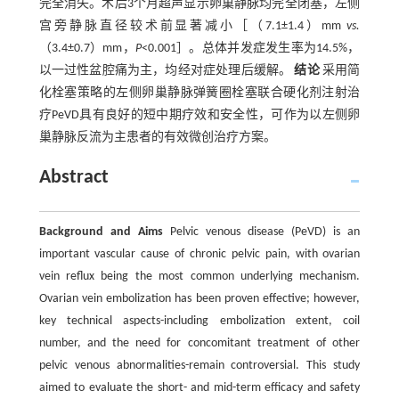
完全消失。术后3个月超声显示卵巢静脉均完全闭塞，左侧
宫旁静脉直径较术前显著减小［（7.1±1.4）mm
vs.
（3.4±0.7）mm，
P
<0.001］。总体并发症发生率为14.5%，
以一过性盆腔痛为主，均经对症处理后缓解。
结论
采用简
化栓塞策略的左侧卵巢静脉弹簧圈栓塞联合硬化剂注射治
疗PeVD具有良好的短中期疗效和安全性，可作为以左侧卵
巢静脉反流为主患者的有效微创治疗方案。
Abstract
Background and Aims
Pelvic venous disease (PeVD) is an
important vascular cause of chronic pelvic pain, with ovarian
vein reflux being the most common underlying mechanism.
Ovarian vein embolization has been proven effective; however,
key technical aspects-including embolization extent, coil
number, and the need for concomitant treatment of other
pelvic venous abnormalities-remain controversial. This study
aimed to evaluate the short- and mid-term efficacy and safety