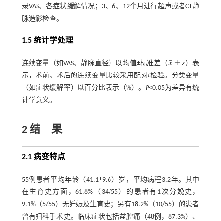
录VAS、各症状缓解情况；3、6、12个月进行超声或者CT静
脉造影检查。
1.5 统计学处理
¯
±
连续变量（如VAS、静脉直径）以均值±标准差（
x
s
）表
x
¯
±
s
示，术前、术后的连续变量比较采用配对
t
检验。分类变量
（如症状缓解率）以百分比表示（%）。
P
<0.05为差异有统
计学意义。
2 结 果
2.1 病变特点
55例患者平均年龄（41.1±9.6）岁，平均病程3.2年。其中
在生育史方面，61.8%（34/55）的患者有1次分娩史，
9.1%（5/55）无妊娠及生育史；另有18.2%（10/55）的患者
曾有妇科手术史。临床症状包括盆腔痛（48例，87.3%）、