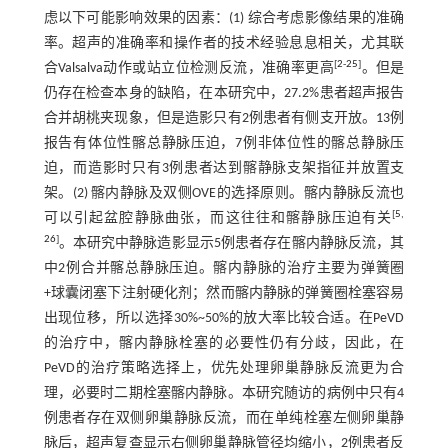
虑以下可能影响效果的因素：(1) 综合考虑影像结果的准确
率。超声的准确率和操作者的技术经验息息相关，尤其联
[
2
-
25
]
合Valsalva动作或站立位检测反流，准确率更高
。但是
仍存在检查本身的缺陷，在本研究中，27.2%患者超声报告
合并胡桃夹现象，但是造影只有2例患者有侧支开放。13例
报告有体位性髂总静脉压迫，7例非体位性的髂总静脉压
迫，而造影时只有3例患者达到髂静脉支架指征并放置支
架。(2) 髂内静脉及双侧OVE的选择原则。髂内静脉反流也
[
5
,
可以引起盆腔静脉曲张，而这往往和髂静脉压迫有关
26
]
。本研究中静脉造影显示5例患者存在髂内静脉反流，其
中2例合并髂总静脉压迫。髂内静脉的治疗主要为弹簧圈
+球囊闭塞下注射硬化剂；然而髂内静脉的弹簧圈栓塞容易
出现位移，所以选择30%~50%的放大率比较合适。在PeVD
的治疗中，髂内静脉栓塞的必要性仍有分歧，因此，在
PeVD的治疗策略选择上，优先处理卵巢静脉反流更为合
理，必要时二期栓塞髂内静脉。本研究随访的病例中只有4
例患者存在双侧卵巢静脉反流，而在单纯栓塞左侧卵巢静
脉后，超声复查显示右侧卵巢静脉管径均缩小，2例患者反