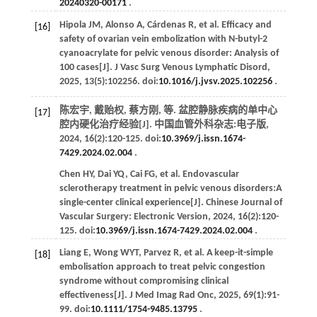
20240320-00171
.
Hipola
JM
,
Alonso
A
,
Cárdenas
R
,
et al
. Efficacy and
[16]
safety of ovarian vein embolization with N-butyl-2
cyanoacrylate for pelvic venous disorder: Analysis of
100 cases[J].
J Vasc Surg Venous Lymphatic Disord
,
2025
,
13
(5):102256. doi:
10.1016/j.jvsv.2025.102256
.
陈宏宇, 戴贻权, 蔡方刚,
等
. 盆腔静脉疾病的单中心
[17]
腔内硬化治疗经验[J].
中国血管外科杂志:电子版
,
2024
,
16
(2):120-125. doi:
10.3969/j.issn.1674-
7429.2024.02.004
.
Chen
HY
,
Dai
YQ
,
Cai
FG
,
et al
. Endovascular
sclerotherapy treatment in pelvic venous disorders:A
single-center clinical experience[J].
Chinese Journal of
Vascular Surgery: Electronic Version
,
2024
,
16
(2):120-
125. doi:
10.3969/j.issn.1674-7429.2024.02.004
.
Liang
E
,
Wong
WYT
,
Parvez
R
,
et al
. A keep-it-simple
[18]
embolisation approach to treat pelvic congestion
syndrome without compromising clinical
effectiveness[J].
J Med Imag Rad Onc
,
2025
,
69
(1):91-
99. doi:
10.1111/1754-9485.13795
.