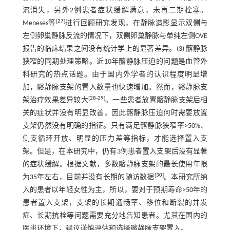
流消失，另外2例患者症状缓解满意，未再二期栓塞。
[
27
]
Meneses等
进行回顾研究发现，在静脉造影显示双侧与
左侧卵巢静脉反流的情况下，双侧卵巢静脉与单纯左侧OVE
报告的临床结果之间没有统计学上的显著差异。(3) 髂静脉
狭窄的同期处理策略。近10年髂静脉压迫的问题是血管外
科研究的热点话题。由于国内外学者的认识程度明显增
加，髂静脉支架的置入数量也快速增加。然而，髂静脉支
[
28
-
29
]
架治疗效果差异较大
。一些患者放置髂静脉支架后相
关的症状并没有明显改善，因此髂静脉压迫何时需要放置
支架仍然没有明确的指征。只有满足髂静脉狭窄率>50%、
侧支循环开放、明显的压力差等指标，才能选择置入支
架。但是，在本研究中，仍有3例患者置入支架后没有显著
的症状缓解。根据文献，多数髂静脉支架的最长使用年限
[
30
]
为35年左右，目前并没有长期的随访数据
。本研究所纳
入的患者以年轻女性为主，所以，要对于预期寿命>50年的
患者置入支架，支架的长期通畅率、移位和断裂的并发
症、长期抗栓等问题需要充分地告知患者。尤其在国内的
医患环境下，建议谨慎评估和选择髂静脉支架置入。