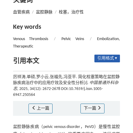
关键词
血管疾病
/
盆腔静脉
/
栓塞，治疗性
Key words
Venous Thrombosis
/
Pelvic Veins
/
Embolization,
Therapeutic
引用格式 ▾
引用本文
厉祥涛,单硕,罗小云,张福先,冯亚平. 简化栓塞策略在盆腔静
脉疾病治疗中的应用疗效及安全性分析[J].
中国普通外科杂
志
, 2025, 34(12): 2672-2678 DOI:10.7659/j.issn.1005-
6947.250564
上一篇
下一篇
盆腔静脉疾病（pelvic venous disorder，PeVD）是慢性盆腔