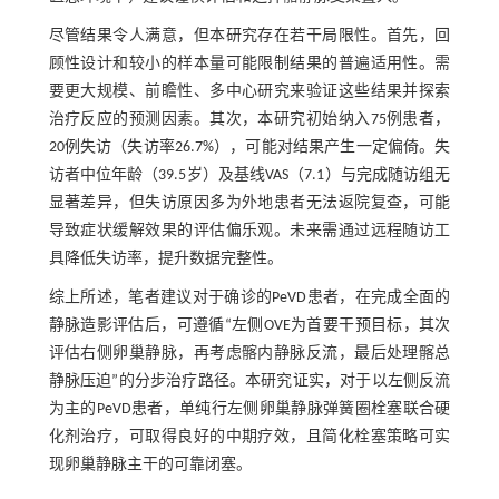
尽管结果令人满意，但本研究存在若干局限性。首先，回
顾性设计和较小的样本量可能限制结果的普遍适用性。需
要更大规模、前瞻性、多中心研究来验证这些结果并探索
治疗反应的预测因素。其次，本研究初始纳入75例患者，
20例失访（失访率26.7%），可能对结果产生一定偏倚。失
访者中位年龄（39.5岁）及基线VAS（7.1）与完成随访组无
显著差异，但失访原因多为外地患者无法返院复查，可能
导致症状缓解效果的评估偏乐观。未来需通过远程随访工
具降低失访率，提升数据完整性。
综上所述，笔者建议对于确诊的PeVD患者，在完成全面的
静脉造影评估后，可遵循“左侧OVE为首要干预目标，其次
评估右侧卵巢静脉，再考虑髂内静脉反流，最后处理髂总
静脉压迫”的分步治疗路径。本研究证实，对于以左侧反流
为主的PeVD患者，单纯行左侧卵巢静脉弹簧圈栓塞联合硬
化剂治疗，可取得良好的中期疗效，且简化栓塞策略可实
现卵巢静脉主干的可靠闭塞。