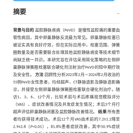
摘要
背景与目的
盆腔静脉疾病（PeVD）是慢性盆腔痛的重要血
管性病因，其中卵巢静脉反流最为常见。卵巢静脉栓塞已
被证实具有良好疗效，但在实际应用中，栓塞范围、弹簧
圈数量及是否需要联合处理其他盆腔静脉病变等技术细节
尚缺乏统一共识。本研究旨在评估采用简化策略的左侧卵
巢静脉弹簧圈栓塞联合硬化剂注射治疗PeVD的短中期疗效
及安全性。
方法
回顾性分析2023年2月—2024年2月收治的
55例PeVD女性患者，均经超声、CT静脉造影及静脉造影确
诊，并接受左侧卵巢静脉弹簧圈栓塞联合硬化剂治疗。随
访1、3、6、12个月，比较术前与术后疼痛视觉模拟评分
（VAS）、症状改善情况及并发症发生情况；术后3个月行
超声评估卵巢静脉闭塞及盆腔静脉改善情况。
结果
所有患
者均获得技术成功。术后12个月VAS由术前的7.2±1.2降至
2.9±2.8（
P
<0.01），81.8%患者症状改善，其中50.9%症状