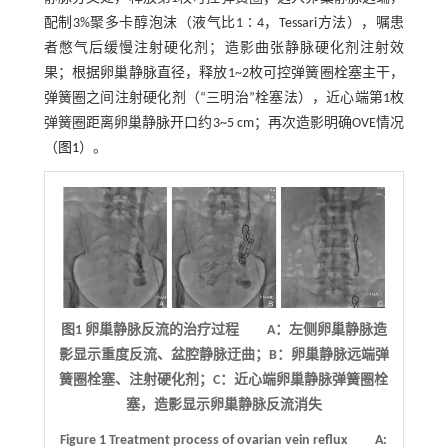
配制3%聚多卡醇泡沫（液气比1∶4，Tessari方法），嘱患
者憋气后缓慢注射硬化剂；造影曲张静脉硬化剂注射效
果；根据卵巢静脉直径，释放1~2枚可控弹簧圈栓塞主干，
弹簧圈之间注射硬化剂（“三明治”栓塞法），近心端第1枚
弹簧圈距离卵巢静脉开口约3~5 cm；再次造影明确OVE情况
（
图1
）。
图1 卵巢静脉反流的治疗过程 A：左侧卵巢静脉造
影显示重度反流、盆腔静脉迂曲；B：卵巢静脉远端弹
簧圈栓塞、注射硬化剂；C：近心端卵巢静脉弹簧圈栓
塞，造影显示卵巢静脉反流消失
Figure 1
Treatment process of ovarian vein reflux
A: