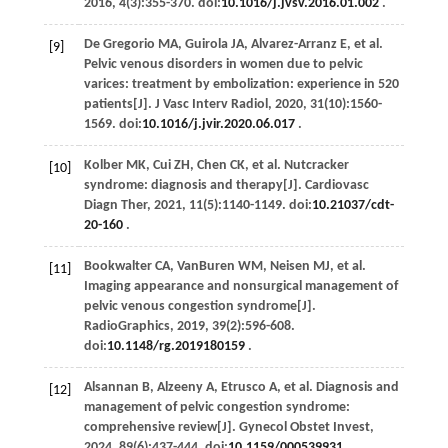
2016
,
4
(3):355-370. doi:
10.1016/j.jvsv.2016.01.002
.
De
Gregorio MA
,
Guirola
JA
,
Alvarez-Arranz
E
,
et al
.
[9]
Pelvic venous disorders in women due to pelvic
varices: treatment by embolization: experience in 520
patients[J].
J Vasc Interv Radiol
,
2020
,
31
(10):1560-
1569. doi:
10.1016/j.jvir.2020.06.017
.
Kolber
MK
,
Cui
ZH
,
Chen
CK
,
et al
. Nutcracker
[10]
syndrome: diagnosis and therapy[J].
Cardiovasc
Diagn Ther
,
2021
,
11
(5):1140-1149. doi:
10.21037/cdt-
20-160
.
Bookwalter
CA
,
VanBuren
WM
,
Neisen
MJ
,
et al
.
[11]
Imaging appearance and nonsurgical management of
pelvic venous congestion syndrome[J].
RadioGraphics
,
2019
,
39
(2):596-608.
doi:
10.1148/rg.2019180159
.
Alsannan
B
,
Alzeeny
A
,
Etrusco
A
,
et al
. Diagnosis and
[12]
management of pelvic congestion syndrome:
comprehensive review[J].
Gynecol Obstet Invest
,
2024
,
89
(6):437-444. doi:
10.1159/000539931
.