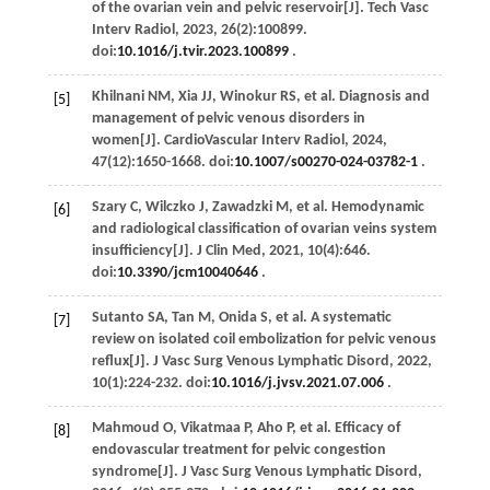
of the ovarian vein and pelvic reservoir[J].
Tech Vasc
Interv Radiol
,
2023
,
26
(2):100899.
doi:
10.1016/j.tvir.2023.100899
.
Khilnani
NM
,
Xia
JJ
,
Winokur
RS
,
et al
. Diagnosis and
[5]
management of pelvic venous disorders in
women[J].
CardioVascular Interv Radiol
,
2024
,
47
(12):1650-1668. doi:
10.1007/s00270-024-03782-1
.
Szary
C
,
Wilczko
J
,
Zawadzki
M
,
et al
. Hemodynamic
[6]
and radiological classification of ovarian veins system
insufficiency[J].
J Clin Med
,
2021
,
10
(4):646.
doi:
10.3390/jcm10040646
.
Sutanto
SA
,
Tan
M
,
Onida
S
,
et al
. A systematic
[7]
review on isolated coil embolization for pelvic venous
reflux[J].
J Vasc Surg Venous Lymphatic Disord
,
2022
,
10
(1):224-232. doi:
10.1016/j.jvsv.2021.07.006
.
Mahmoud
O
,
Vikatmaa
P
,
Aho
P
,
et al
. Efficacy of
[8]
endovascular treatment for pelvic congestion
syndrome[J].
J Vasc Surg Venous Lymphatic Disord
,