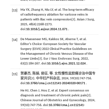
Ma
YX
,
Zhang
H
,
Niu
LY
,
et al
. The long-term efficacy
[13]
of radiofrequency ablation for varicose veins in
patients with iliac vein compression[J].
Asian J Surg
,
2025
,
48
(4):2268-2273.
doi:
10.1016/j.asjsur.2024.11.071
.
De Maeseneer
MG
,
Kakkos
SK
,
Aherne
T
,
et al
.
[14]
Editor's Choice- European Society for Vascular
Surgery (ESVS) 2022 Clinical Practice Guidelines on
the Management of Chronic Venous Disease of the
Lower Limbs[J].
Eur J Vasc Endovasc Surg
,
2022
,
63
(2):184-267. doi:
10.1016/j.ejvs.2021.12.024
.
贺豪杰, 陈娟, 侯征,
等
. 女性慢性盆腔痛诊治中国专
[15]
家共识[J].
中华妇产科杂志
,
2024
,
59
(10):747-756.
doi:
10.3760/cma.j.cn112141-20240320-00171
.
He
HJ
,
Chen
J
,
Hou
Z
,
et al
. Expert consensus on
diagnosis and treatment of chronic pelvic pain[J].
Chinese Journal of Obstetrics and Gynecology
,
2024
,
59
(10):747-756. doi:
10.3760/cma.j.cn112141-