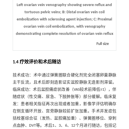
Left ovarian vein venography showing severe reflux and
tortuous pelvic veins; B: Distal ovarian vein coil
embolization with sclerosing agent injection; C: Proximal
ovarian vein coil embolization, with venography
demonstrating complete resolution of ovarian vein reflux
Full size
1.4 疗效评价和术后随访
技术成功：术中通过弹簧圈联合硬化剂完全闭塞卵巢静脉
主干反流，且术后即刻造影证实盆腔静脉无造影剂滞留。
临床成功：术后盆腔痛症状改善（VAS较术前降低≥1），伴
随症状（性交痛、尿急、下肢肿胀等）部分缓解。临床复
发：患者相关指征再次出现或者加重，影像学评估明确存
在侧支循环开放、宫旁静脉较前扩张加重。手术并发症包
括栓塞综合征（发热、盆腔痛加重）、弹簧圈移位、穿刺
点血肿、DVT等。术后1、3、6、12个月进行随访，包括记