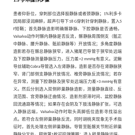
1.3 手术操作步骤
患者仰卧位，穿刺部位选择股静脉或者颈静脉；1%利多卡
因局部浸润麻醉，超声引导下18 G穿刺针穿刺静脉，置入5
F短鞘；首先静脉造影明确髂静脉、下腔静脉是否通畅，
Valsalva动作时髂内静脉是否反流，髂静脉周围侧支（骶正
中静脉、腰升静脉、骶前静脉等）开放情况；多角度静脉
造影若存在髂总静脉狭窄，进入猪尾巴导管于狭窄处远端
及下腔静脉测量静脉压力，压力差>2 mmHg有意义。泥鳅
导丝辅助Cobra导管选入左肾静脉，造影是否存在肾静脉狭
窄、肾门部侧支静脉开放情况、椎旁静脉反流情况；若存
在异常，测量下腔静脉及狭窄处远端压力差>3 mmHg有意
义。然后分别选入双侧卵巢静脉造影，测量静脉直径、反
流范围、宫旁静脉迂曲情况、造影剂瘀滞时间、盆腔静脉
回流通路等情况；如果存在会阴及下肢浅静脉扩张，可选
入静脉远端，Valsalva动作时取头高脚低位造影寻找溢出
点。若符合左侧卵巢静脉反流，同时胡桃夹现象无手术指
征时，首先处理左侧卵巢静脉。导管至骶髂关节附近卵巢
静脉分叉处，释放第1枚可控弹簧圈；选入卵巢静脉远端，