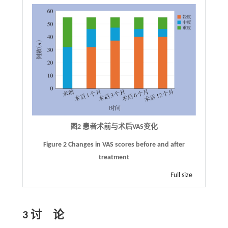
图2 患者术前与术后
VAS
变化
Figure 2 Changes in VAS scores before and after
treatment
Full size
3 讨 论