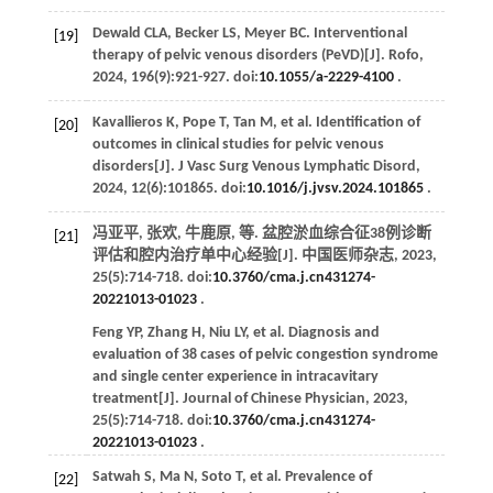
Dewald
CLA
,
Becker
LS
,
Meyer
BC
. Interventional
[19]
therapy of pelvic venous disorders (PeVD)[J].
Rofo
,
2024
,
196
(9):921-927. doi:
10.1055/a-2229-4100
.
Kavallieros
K
,
Pope
T
,
Tan
M
,
et al
. Identification of
[20]
outcomes in clinical studies for pelvic venous
disorders[J].
J Vasc Surg Venous Lymphatic Disord
,
2024
,
12
(6):101865. doi:
10.1016/j.jvsv.2024.101865
.
冯亚平, 张欢, 牛鹿原,
等
. 盆腔淤血综合征38例诊断
[21]
评估和腔内治疗单中心经验[J].
中国医师杂志
,
2023
,
25
(5):714-718. doi:
10.3760/cma.j.cn431274-
20221013-01023
.
Feng
YP
,
Zhang
H
,
Niu
LY
,
et al
. Diagnosis and
evaluation of 38 cases of pelvic congestion syndrome
and single center experience in intracavitary
treatment[J].
Journal of Chinese Physician
,
2023
,
25
(5):714-718. doi:
10.3760/cma.j.cn431274-
20221013-01023
.
Satwah
S
,
Ma
N
,
Soto
T
,
et al
. Prevalence of
[22]