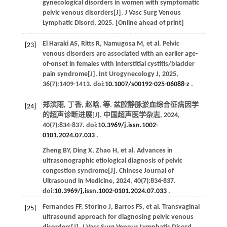
gynecological disorders in women with symptomatic
pelvic venous disorders[J].
J Vasc Surg Venous
Lymphatic Disord
,
2025
. [Online ahead of print]
El Haraki
AS
,
Ritts
R
,
Namugosa
M
,
et al
. Pelvic
[23]
venous disorders are associated with an earlier age-
of-onset in females with interstitial cystitis/bladder
pain syndrome[J].
Int Urogynecology J
,
2025
,
36
(7):1409-1413. doi:
10.1007/s00192-025-06088-z
.
郑滨雨, 丁香, 赵晗,
等
. 盆腔静脉淤血综合征病因学
[24]
的超声诊断进展[J].
中国超声医学杂志
,
2024
,
40
(7):834-837. doi:
10.3969/j.issn.1002-
0101.2024.07.033
.
Zheng
BY
,
Ding
X
,
Zhao
H
,
et al
. Advances in
ultrasonographic etiological diagnosis of pelvic
congestion syndrome[J].
Chinese Journal of
Ultrasound in Medicine
,
2024
,
40
(7):834-837.
doi:
10.3969/j.issn.1002-0101.2024.07.033
.
Fernandes
FF
,
Storino
J
,
Barros
FS
,
et al
. Transvaginal
[25]
ultrasound approach for diagnosing pelvic venous