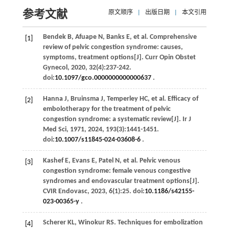
参考文献
原文顺序
|
出版日期
|
本文引用
Bendek
B
,
Afuape
N
,
Banks
E
,
et al
. Comprehensive
[1]
review of pelvic congestion syndrome: causes,
symptoms, treatment options[J].
Curr Opin Obstet
Gynecol
,
2020
,
32
(4):237-242.
doi:
10.1097/gco.0000000000000637
.
Hanna
J
,
Bruinsma
J
,
Temperley
HC
,
et al
. Efficacy of
[2]
embolotherapy for the treatment of pelvic
congestion syndrome: a systematic review[J].
Ir J
Med Sci
,
1971
, 2024,
193
(3):1441-1451.
doi:
10.1007/s11845-024-03608-6
.
Kashef
E
,
Evans
E
,
Patel
N
,
et al
. Pelvic venous
[3]
congestion syndrome: female venous congestive
syndromes and endovascular treatment options[J].
CVIR Endovasc
,
2023
,
6
(1):25. doi:
10.1186/s42155-
023-00365-y
.
Scherer
KL
,
Winokur
RS
. Techniques for embolization
[4]