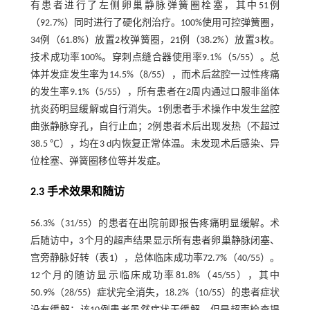
有患者进行了左侧卵巢静脉弹簧圈栓塞，其中51例
（92.7%）同时进行了硬化剂治疗。100%使用可控弹簧圈，
34例（61.8%）放置2枚弹簧圈，21例（38.2%）放置3枚。
技术成功率100%。穿刺点缝合器使用率9.1%（5/55）。总
体并发症发生率为14.5%（8/55），而术后盆腔一过性疼痛
的发生率9.1%（5/55），所有患者在2周内通过口服非甾体
抗炎药明显缓解或自行消失。1例患者手术操作中发生盆腔
曲张静脉穿孔，自行止血；2例患者术后出现发热（不超过
38.5 ℃），均在3 d内恢复正常体温。未发现术后感染、异
位栓塞、弹簧圈移位等并发症。
2.3 手术效果和随访
56.3%（31/55）的患者在出院前即报告疼痛明显缓解。术
后随访中，3个月的超声结果显示所有患者卵巢静脉闭塞、
宫旁静脉好转（
表1
），总体临床成功率72.7%（40/55）。
12个月的随访显示临床成功率81.8%（45/55），其中
50.9%（28/55）症状完全消失，18.2%（10/55）的患者症状