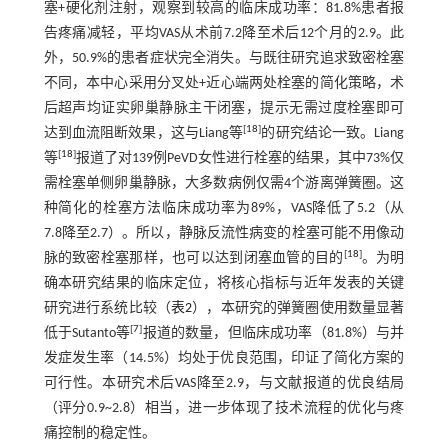
塞+硬化剂注射，观察到较高的临床成功率：81.8%患者报
告疼痛减轻，平均VAS从术前7.2降至术后12个月的2.9。此
外，50.9%的患者症状完全消失。与既往研究追求致密栓塞
不同，本中心采用分叉处+近心端两处栓塞的简化策略，术
后超声均证实卵巢静脉主干闭塞，提示无需过度栓塞即可
[
18
]
达到血流阻断效果，这与Liang等
的研究结论一致。Liang
[
18
]
等
报道了对139例PeVD女性进行栓塞的结果，其中73%仅
需栓塞单侧卵巢静脉，大多数病例仅需4个游离弹簧圈。这
种简化的栓塞方法临床成功率为89%，VAS降低了5.2（从
7.8降至2.7）。所以，静脉反流性病变的栓塞可能不用像动
[
18
]
脉的致密栓塞那样，也可以达到闭塞血管的目的
。为明
确本研究结果的临床定位，将核心指标与近年发表的关键
研究进行系统比较（
表2
），本研究的弹簧圈使用数量显著
[
7
]
低于Sutanto等
报道的数量，但临床成功率（81.8%）与并
发症发生率（14.5%）均处于优良范围，印证了简化方案的
可行性。本研究术后VAS降至2.9，与文献报道的优良结局
（评分0.9~2.8）相当，进一步体现了技术流程的优化与疼
痛控制的稳定性。