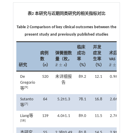
表2 本研究与近期同类研究的相关指标对比
Table 2 Comparison of key clinical outcomes between the
present study and previously published studies
临床
并发
病例
弹簧圈数
成功
症发
术后
数
量（枚，
率
生率
VAS（
¯
¯
±
±
研究
（
n
）
x
s
）
（%）
（%）
x
s
）
x
¯
±
s
x
¯
±
s
De
520
未详细报
89.2
12.1
0.9±1.5
Gregorio
告
[
9
]
等
Sutanto
64
5.2±1.3
78.1
16.8
2.6±1.2
[
7
]
等
Liang等
139
4.0±1.1
89.0
11.5
2.7±1.1
[
18
]
本研究
55
2.38±0.49
81.8
14.5
2.9±2.8