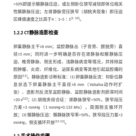
>50%即提示髂静脉压迫，或左侧卧位狭窄减轻即体位相关
性髂静脉压迫；左肾静脉受压狭窄（胡桃夹现象）即压迫
[
1
,
10
]
区峰值速度之比高于4∶1~5∶1
。
1.2.2 CT静脉造影检查
卵巢静脉主干≥6 mm；盆腔静脉丛（子宫旁、膀胱旁）直
径≥5 mm；同时进一步明确是否存在肾静脉和髂静脉压
迫、椎旁静脉、侧支形成、浅静脉病变等情况，并排除盆
腔肿瘤、炎症、纤维化、泌尿系病变等其他引起盆腔痛的
[
11
]
原因
。静脉造影诊断标准：(1) 卵巢静脉反流：仰卧位静
息状态下卵巢静脉主干直径≥6 mm（Valsalva动作时扩
张）、造影剂反流至盆腔静脉、盆腔静脉造影剂瘀滞时间
[
12
]
>20 s
；(2) 胡桃夹综合征：肾静脉狭窄>50%，狭窄段压
力差>3 mmHg（1 mmHg=0.133 kPa），周围侧支循环开
放；(3) 髂静脉压迫：髂静脉狭窄率>50%，狭窄段压力差>2
[
12
-
13
]
mmHg，侧支循环开放
。