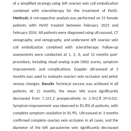
of a simplified strategy using left ovarian vein coil embolization
combined with sclerotherapy for the treatment of PeVD.
Methods
A retrospective analysis was performed on 55 female
patients with PeVD treated between February 2023 and
February 2024. All patients were diagnosed using ultrasound, CT
venography, and venography, and underwent left ovarian vein
coil embolization combined with sclerotherapy. Follow-up
assessments were conducted at 1, 3, 6, and 12 months post-
procedure, including visual analog scale (VAS) scores, symptom
improvement, and complications. Doppler ultrasound at 3
months was used to evaluate ovarian vein occlusion and pelvic
venous changes.
Results
Technical success was achieved in all
patients. At 12 months, the mean VAS score significantly
decreased from 7.2±1.2 preoperatively to 2.9±2.8 (
P
<0.01).
Symptom improvement was observed in 81.8% of patients, with
complete symptom resolution in 50.9%. Ultrasound at 3 months
confirmed complete ovarian vein occlusion in all cases, and the
diameter of the left parauterine vein significantly decreased