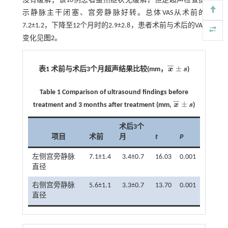
没有缓解；该10例患者虽然症状无缓解，但是超声检查提
示静脉主干闭塞、宫旁静脉好转。总体VAS从术前的
7.2±1.2，下降至12个月时的2.9±2.8，患者术前与术后的VAS
变化见
图2
。
¯
¯
±
表1 术前与术后
3
个月超声结果比较
(mm
，
x
s
)
x
¯
±
s
Table 1 Comparison of ultrasound findings before
¯
¯
±
treatment and 3 months after treatment (mm,
x
s
)
x
¯
±
s
术后3个
项目
术前
月
t
P
左侧宫旁静脉
7.1±1.4
3.4±0.7
16.03
0.001
直径
右侧宫旁静脉
5.6±1.1
3.3±0.7
13.70
0.001
直径