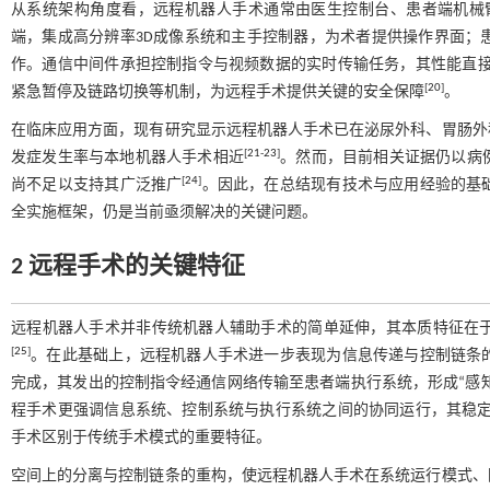
从系统架构角度看，远程机器人手术通常由医生控制台、患者端机械
端，集成高分辨率3D成像系统和主手控制器，为术者提供操作界面；
作。通信中间件承担控制指令与视频数据的实时传输任务，其性能直
[
20
]
紧急暂停及链路切换等机制，为远程手术提供关键的安全保障
。
在临床应用方面，现有研究显示远程机器人手术已在泌尿外科、胃肠外
[
21
-
23
]
发症发生率与本地机器人手术相近
。然而，目前相关证据仍以病
[
24
]
尚不足以支持其广泛推广
。因此，在总结现有技术与应用经验的基
全实施框架，仍是当前亟须解决的关键问题。
2 远程手术的关键特征
远程机器人手术并非传统机器人辅助手术的简单延伸，其本质特征在
[
25
]
。在此基础上，远程机器人手术进一步表现为信息传递与控制链条
完成，其发出的控制指令经通信网络传输至患者端执行系统，形成“感知
程手术更强调信息系统、控制系统与执行系统之间的协同运行，其稳
手术区别于传统手术模式的重要特征。
空间上的分离与控制链条的重构，使远程机器人手术在系统运行模式、