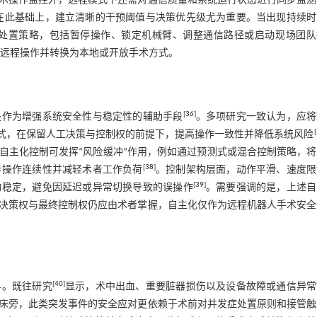
术操作监控外，远程模式下还需对通信质量和系统运行状态进行同步监测
在此基础上，建立清晰的干预阈值与决策优先级尤为重要。当出现持续时
处置策略，包括暂停操作、锁定机械臂、调整通信路径或启动现场团队
远程操作并转换为本地或开放手术方式。
[
36
]
是作为增强系统安全性与稳定性的辅助手段
。多项研究一致认为，应将
[
模式，在保留人工决策与控制权的前提下，提高操作一致性并降低系统风险
自主化控制可发挥“风险缓冲”作用，例如通过预测式或混合控制策略，将
[
38
]
持操作连续性并减轻术者工作负荷
。控制架构层面，动作平滑、速度限
[
39
]
动稳定，避免因延迟或异常切换导致的误操作
。需要强调的是，上述自
决策权与最终控制权仍应由术者掌握，自主化仅作为远程机器人手术安全
[
40
]
界。既往研究
显示，术中出血、重要脏器损伤以及设备故障或通信异常
床旁，此类突发事件的安全应对更依赖于术前对并发症处置原则和接管触