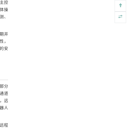
主控
https://doi.org/10.1016/j.eng.2025.07.044
体操
测、
重构可生物降解塑料——循环经济中高效、可
[5]
化学回收的资源
Engineering
. 2026, Vol.58(3): 1-303
期并
https://doi.org/10.1016/j.eng.2025.12.040
性，
的安
部分
通道
，远
器人
远程