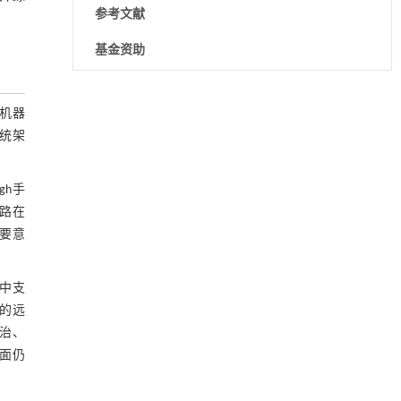
参考文献
基金资助
基于均相催化剂的两段式水热液化实现丙烯腈-
[1]
机器
丁二烯-苯乙烯共聚物的分步脱氮与液化
Engineering
. 2026, Vol.58(3): 1-303
统架
https://doi.org/10.1016/j.eng.2025.12.037
gh手
内置陶瓷驱动单元的厘米级可重构压电机器人
[2]
Engineering
. 2026, Vol.58(3): 1-303
路在
https://doi.org/10.1016/j.eng.2025.06.043
要意
用于背面供电网络的纯钌n-TSV加工与极致全干
[3]
法SOI晶圆减薄技术
索中支
Engineering
. 2026, Vol.58(3): 1-303
的远
https://doi.org/10.1016/j.eng.2025.10.026
治、
面仍
利用纳米结构增强水产养殖安全性——危害物
[4]
检测与去除
Engineering
. 2026, Vol.58(3): 1-303