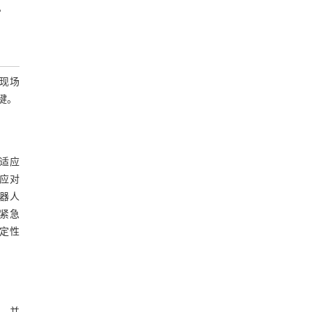
。
现场
键。
适应
应对
器人
紧急
定性