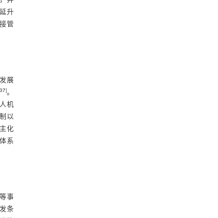
，并
延升
接管
发展
37
]
。
人机
制以
主化
体系
等事
发条