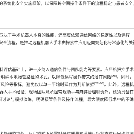
的系统化安全实施框架，以保障跨空间操作条件下的流程稳定与患者安全
取决于手术机器人本身的性能，还高度依赖通信网络的稳定性以及远程—
安全流程，是推动远程机器人手术由探索性应用迈向规范化与常态化的关
科评估基础上，进一步纳入通信条件与团队能力等要素。应严格把控手术
[
28
]
备明确本地接管路径的术式，以降低远程操作带来的潜在风险
。同时，
[
29
-
30
]
断风险等指标，避免仅以单一平均时延作为判断依据
。此外，远程机
器人手术经验；现场团队除承担常规助手与麻醉管理职责外，还须具备在
科讨论与模拟演练，明确接管条件及操作流程，最大限度降低术中的不确