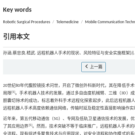
Key words
Robotic Surgical Procedures
/
Telemedicine
/
Mobile Communication Techn
引用本文
孙涵,蔡忠良,嵇武. 远程机器人手术的现状、风险特征与安全实施框架[J]
上一篇
20世纪80年代腹腔镜技术问世，开启了微创外科新时代，其在降低手
[
1
]
局限
。手术机器人技术的发展，通过多自由度机械臂、三维（3D）
胆囊切除术的成功，标志着外科手术远程化探索起步，此后远程机器
远程机器人手术高度依赖通信网络，传输时延及稳定性直接影响操作实
近年来，第五代移动通信（5G）、专网及低轨卫星通信技术的发展，
[
5
]
了其应用边界
。然而，技术突破不等于临床推广，远程机器人手术的
全流程。现有综述多聚焦技术与应用现状，对安全流程和协作模式的系