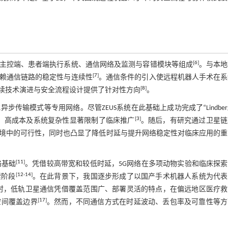
[
6
]
主控端、患者端执行系统、通信网络及监测与容错模块等组成
。与本地
[
7
]
赖通信链路的稳定性与连续性
。通信条件的引入使远程机器人手术在系
[
8
]
续技术演进与安全流程设计提供了针对性方向
。
输模式等专用网络。尽管ZEUS系统在此基础上成功完成了“Lindber
[
3
]
、高成本及系统复杂性显著限制了临床推广
。随后，有研究通过卫星链
境中的可行性，同时也凸显了降低时延与提升网络稳定性对临床应用的重
[
11
]
络基础
。凭借较高带宽和较低时延，5G网络在多项动物实验和临床探
[
12
-
14
]
索阶段
。在此背景下，我国逐步形成了以国产手术机器人系统为代表
时，低轨卫星通信凭借覆盖范围广、部署灵活的特点，在偏远地区医疗救
[
17
]
空间覆盖边界
。然而，不同通信方式在时延波动、丢包率及可靠性等方