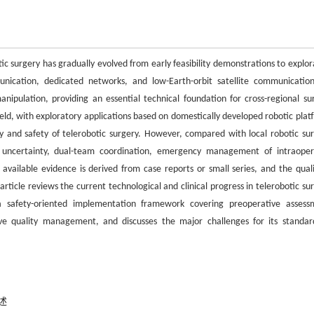
c surgery has gradually evolved from early feasibility demonstrations to explor
munication, dedicated networks, and low-Earth-orbit satellite communicatio
nipulation, providing an essential technical foundation for cross-regional sur
ield, with exploratory applications based on domestically developed robotic plat
lity and safety of telerobotic surgery. However, compared with local robotic sur
on uncertainty, dual-team coordination, emergency management of intraoper
 available evidence is derived from case reports or small series, and the quali
article reviews the current technological and clinical progress in telerobotic su
s a safety-oriented implementation framework covering preoperative assess
ve quality management, and discusses the major challenges for its standar
述