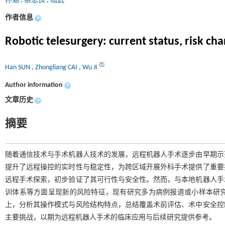
孙涵
,
蔡忠良
,
嵇武
作者信息
+
Robotic telesurgery: current status, risk c
Han SUN
,
Zhongliang CAI
,
Wu JI
Author information
+
文章历史
+
摘要
随着通信技术与手术机器人技术的发展，远程机器人手术逐步由早期示
提升了远程操控的实时性与稳定性，为跨区域开展外科手术提供了重要
远程手术探索，初步验证了其可行性与安全性。然而，与本地机器人手
训体系等方面呈现新的风险特征，现有研究多为病例报道或小样本研
上，分析其操作模式与风险结构特点，总结覆盖术前评估、术中安全控
主要挑战，以期为远程机器人手术的临床应用与后续研究提供参考。