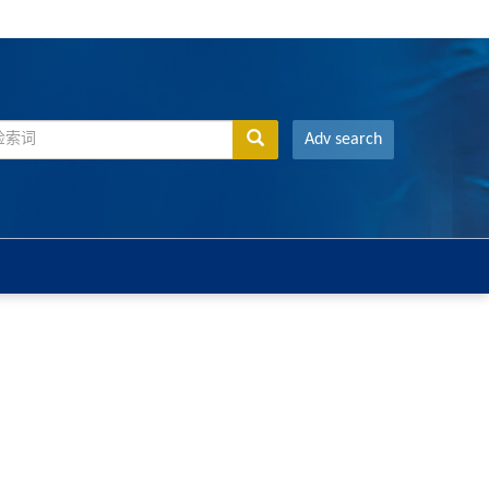
Adv search