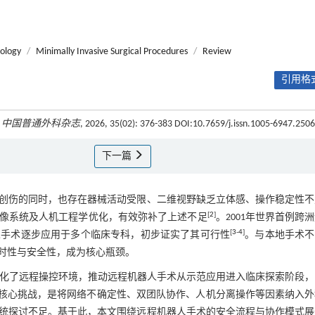
ology
/
Minimally Invasive Surgical Procedures
/
Review
引用格式
.
中国普通外科杂志
, 2026, 35(02): 376-383 DOI:10.7659/j.issn.1005-6947.250
下一篇
术创伤的同时，也存在器械活动受限、二维视野缺乏立体感、操作稳定性
[
2
]
成像系统及人机工程学优化，有效弥补了上述不足
。2001年世界首例跨
[
3
-
4
]
人手术逐步应用于多个临床专科，初步证实了其可行性
。与本地手术不
时性与安全性，成为核心瓶颈。
优化了远程操控环境，推动远程机器人手术从示范应用进入临床探索阶段，
核心挑战，是将网络不确定性、双团队协作、人机分离操作等因素纳入外
统探讨不足。基于此，本文围绕远程机器人手术的安全流程与协作模式展