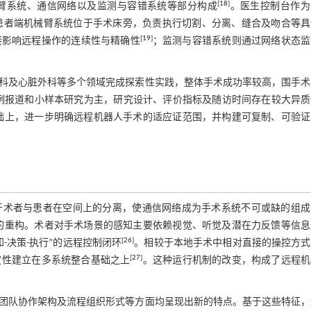
[
18
]
臂系统、通信网络以及监测与容错系统等部分构成
。医生控制台作为
患者端机械臂系统位于手术床旁，负责执行切割、分离、缝合及吻合等具
[
19
]
接影响远程操作的连续性与精确性
；监测与容错系统则通过网络状态监
科及心脏外科等多个领域完成探索性实践，整体手术成功率较高，围手术
例报道和小样本研究为主，研究设计、评价指标及随访时间存在较大异质
础上，进一步明确远程机器人手术的适应证范围，并构建可复制、可验证
于术者与患者在空间上的分离，使通信网络成为手术系统不可或缺的组成
的重构。术者对手术场景的感知主要依赖视觉、听觉及潜在力反馈等信息
[
26
]
-决策-执行”的远程控制闭环
。相较于本地手术中相对直接的操控方式
[
27
]
定性建立在多系统整合基础之上
。这种运行机制的改变，构成了远程机
团队协作架构及流程组织形式等方面均呈现出新的特点。基于这些特征，