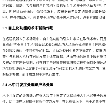
术中阶段是远程机器人手术安全控制的核心环节。除常规生命体征和手
[
34
]
将时延、抖动、丢包和可用性等相关指标纳入手术安全评估体系
。
高、明显抖动或通信中断等情况时，应根据预先设定的阈值采取分级
[
35
]
。在任何情况下，患者安全均应优先于技术连续性，必要时果断终止
3.3 自主化功能的术中辅助作用
在远程机器人手术场景中，自主化功能的引入并非旨在取代术者，而
重点由“完全自主手术”转向以术者为核心的人机协作式或半自主控制
针对远程通信中不可避免的时延、抖动及短时中断等不确定性，有限的
交互与机器人执行在时间尺度上适度解耦，从而在通信质量下降时维
及被动性控制等机制，可在自主与遥操作模式切换过程中保持器械运
功能应始终嵌入既定的外科安全流程与可监管的人机协同框架之内，其
的技术补充，而非独立的手术执行主体。
3.4 术中并发症处理与应急处置
术中并发症的处置能力在很大程度上界定了远程机器人手术的安全边
件，均可能在远程操作过程中突然发生。在远程情境下，由于术者不在