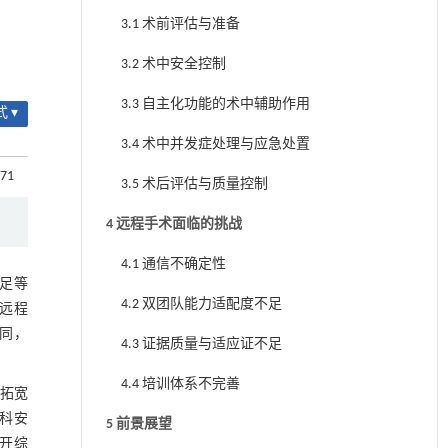
3.1 术前评估与准备
3.2 术中安全控制
3.3 自主化功能的术中辅助作用
 ▾
3.4 术中并发症处理与应急处置
671
3.5 术后评估与质量控制
4 远程手术面临的挑战
4.1 通信不确定性
不足等
4.2 双团队能力适配度不足
洲远程
同，
4.3 证据质量与适应证不足
4.4 培训体系不完善
拓宽
科安
5 前景展望
开综