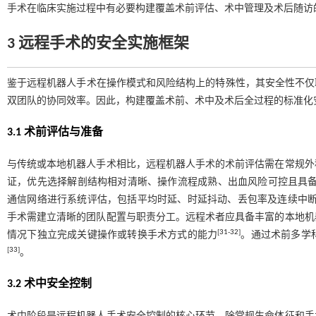
手术在临床实施过程中有必要构建覆盖术前评估、术中管理及术后随访
3 远程手术的安全实施框架
鉴于远程机器人手术在操作模式和风险结构上的特殊性，其安全性不仅
双团队的协同效率。因此，构建覆盖术前、术中及术后全过程的标准化
3.1 术前评估与准备
与传统或本地机器人手术相比，远程机器人手术的术前评估需在常规外
证，优先选择解剖结构相对清晰、操作流程成熟、出血风险可控且具
通信网络进行系统评估，包括平均时延、时延抖动、丢包率及连续中
手术需建立清晰的团队配置与职责分工。远程术者应具备丰富的本地机
[
31
-
32
]
情况下独立完成关键操作或转换手术方式的能力
。通过术前多学
[
33
]
。
3.2 术中安全控制