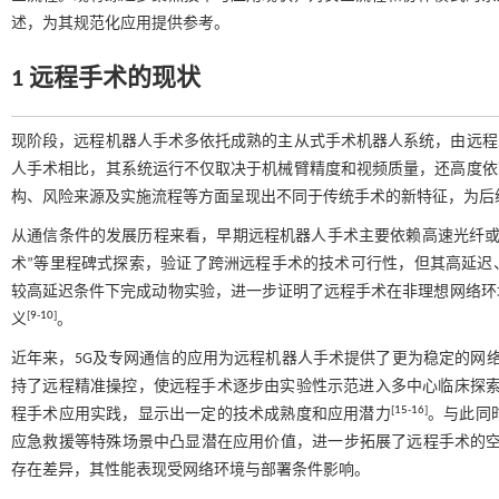
述，为其规范化应用提供参考。
1 远程手术的现状
现阶段，远程机器人手术多依托成熟的主从式手术机器人系统，由远程
人手术相比，其系统运行不仅取决于机械臂精度和视频质量，还高度依
构、风险来源及实施流程等方面呈现出不同于传统手术的新特征，为后
从通信条件的发展历程来看，早期远程机器人手术主要依赖高速光纤或异步传
术”等里程碑式探索，验证了跨洲远程手术的技术可行性，但其高延迟
较高延迟条件下完成动物实验，进一步证明了远程手术在非理想网络环
[
9
-
10
]
义
。
近年来，5G及专网通信的应用为远程机器人手术提供了更为稳定的网
持了远程精准操控，使远程手术逐步由实验性示范进入多中心临床探
[
15
-
16
]
程手术应用实践，显示出一定的技术成熟度和应用潜力
。与此同
应急救援等特殊场景中凸显潜在应用价值，进一步拓展了远程手术的
存在差异，其性能表现受网络环境与部署条件影响。