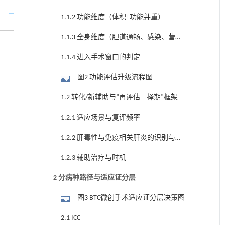
1.1.2 功能维度（体积+功能并重）
1.1.3 全身维度（胆道通畅、感染、营
养/凝血）
1.1.4 进入手术窗口的判定
图2 功能评估升级流程图
1.2 转化/新辅助与“再评估—择期”框架
1.2.1 适应场景与复评频率
1.2.2 肝毒性与免疫相关肝炎的识别与处
理
1.2.3 辅助治疗与时机
2 分病种路径与适应证分层
图3 BTC微创手术适应证分层决策图
2.1 ICC