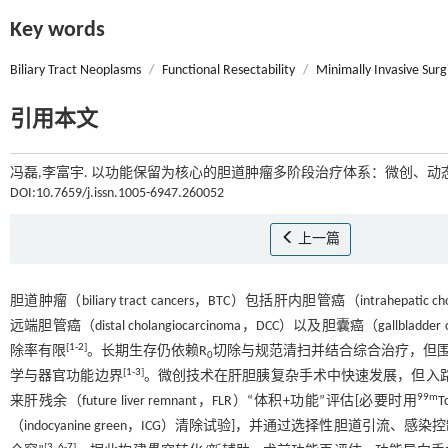
Key words
Biliary Tract Neoplasms
/
Functional Resectability
/
Minimally Invasive Surg
引用本文
冯磊,李富宇. 以功能保留为核心的胆道肿瘤多阶段治疗体系：微创、动态
DOI:10.7659/j.issn.1005-6947.260052
上一篇
胆道肿瘤（biliary tract cancers，BTC）包括肝内胆管癌（intrahepatic ch
远端胆管癌（distal cholangiocarcinoma，DCC）以及胆囊癌（ga
[
1
-
2
]
除率有限
。长期生存仍依赖R
切除与规范清扫并结合综合治疗，但围
0
[
1
-
3
]
学与器官功能边界
。微创技术在肝胆胰复杂手术中快速发展，但入
99m
来肝残余（future liver remnant，FLR）“体积+功能”评估[必要时用
T
（indocyanine green，ICG）清除试验]，并通过选择性胆道引流、感染控制、
[
3
,
6
-
7
]