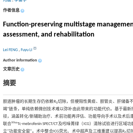
冯磊
,
李富宇
作者信息
+
Function-preserving multistage management f
assessment, and rehabilitation
Lei FENG
,
Fuyu LI
Author information
+
文章历史
+
摘要
胆道肿瘤的长期生存仍依赖R
切除，但梗阻性黄疸、胆管炎、肝储备不
0
竭”链条，单纯依赖微创技术难以弥补由此带来的功能代价。基于最新
径，涵盖转化/新辅助治疗、术前功能再评估、功能导向手术以及术后康
99m
联合
Tc-mebrofenin SPECT/CT及吲哚菁绿（ICG）清
立“功能安全窗”。术中整合ICG荧光、术中超声及三维重建以提高R
切
0