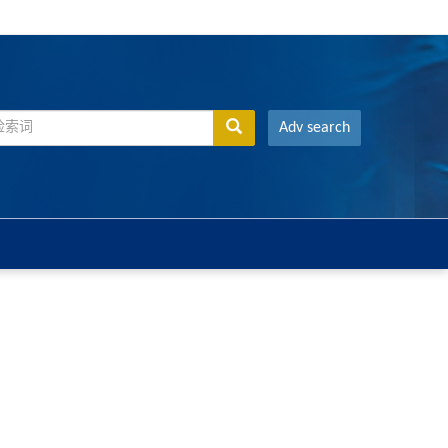
Adv search