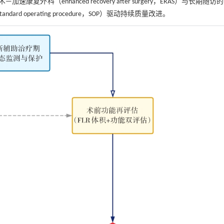
（enhanced recovery after surgery，ERAS）与长期随访
operating procedure，SOP）驱动持续质量改进。