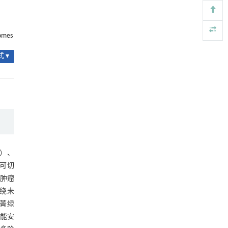
Engineering
. 2026, Vol.58(3): 1-303
2.4 GBC
https://doi.org/10.1016/j.eng.2025.08.045
2.4.1 早期病变
omes
地下智能压裂工程技术内涵与进展
[5]
2.4.2 ≥T2病变
Engineering
. 2026, Vol.58(3): 1-303
 ▾
https://doi.org/10.1016/j.eng.2025.12.024
2.4.3 执行要点
2.4.4 不同术式的R0切除率及短期结局比
较
表1 微创BTC相关根治术与开放手术的核
心结局对比：证据类型、适用边界与功能
3 关键技术：微创手术中的“损伤控制与功
代价（功能保留视角）
能维持”
3.1 复合导航与平台匹配：把“看得清、
CA）、
做得稳”作为安全底线
诊可切
3.1.1 复合导航工具箱
住肿瘤
围绕未
3.1.2 平台与团队匹配
吲哚菁绿
3.2 切缘—清扫—重建一体化：以R0切除
功能安
为纲，靠流程稳定降并发症