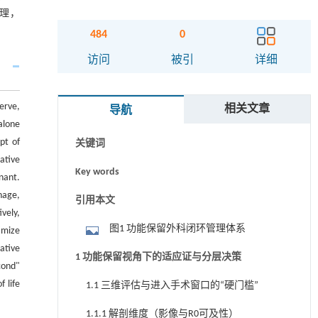
理，
484
0
摘要
访问
被引
详细
Abstract
erve,
相关文章
导航
Graphical abstract
alone
pt of
关键词
ative
Key words
nant.
nage,
引用本文
vely,
图1 功能保留外科闭环管理体系
imize
ative
1 功能保留视角下的适应证与分层决策
cond"
 life
1.1 三维评估与进入手术窗口的“硬门槛”
1.1.1 解剖维度（影像与R0可及性）