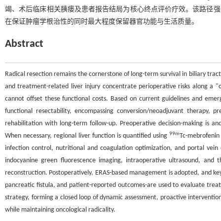
竭、术后临床相关胰瘘及患者报告结局为核心终点评价疗效。该路径强
在保证肿瘤学根治性的同时最大程度保留器官功能与生活质量。
Abstract
Radical resection remains the cornerstone of long-term survival in biliary trac
and treatment-related liver injury concentrate perioperative risks along a "c
cannot offset these functional costs. Based on current guidelines and em
functional resectability, encompassing conversion/neoadjuvant therapy, pr
rehabilitation with long-term follow-up. Preoperative decision-making is a
99m
When necessary, regional liver function is quantified using
Tc-mebrofenin 
infection control, nutritional and coagulation optimization, and portal vein
indocyanine green fluorescence imaging, intraoperative ultrasound, and th
reconstruction. Postoperatively, ERAS-based management is adopted, and key e
pancreatic fistula, and patient-reported outcomes-are used to evaluate treat
strategy, forming a closed loop of dynamic assessment, proactive interventi
while maintaining oncological radicality.