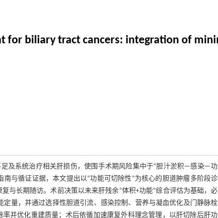
or biliary tract cancers: integration of mini
足及系统治疗相关肝损伤，使围手术期风险集中于“胆汁淤积—感染—功
指南与循证证据，本文提出以“功能可切除性”为核心的胆道肿瘤多阶段诊
复与长期随访。术前决策以未来肝残余“体积+功能”综合评估为基础，
除试验进行区域功能定量，并通过选择性胆道引流、感染控制、营养与凝血优化及门静脉
除率并优化重建质量；术后依循加速康复外科理念管理，以肝切除后肝功