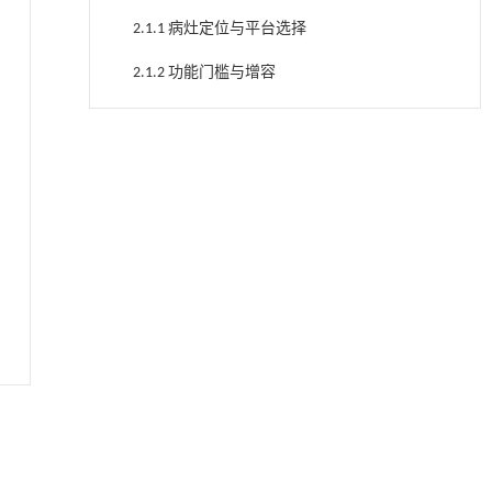
2.1.1 病灶定位与平台选择
2.1.2 功能门槛与增容
2.2 DCC
用于背面供电网络的纯钌n-TSV加工与极致全干
[1]
2.2.1 入路与资质
法SOI晶圆减薄技术
Engineering
. 2026, Vol.58(3): 1-303
2.2.2 血管受累
https://doi.org/10.1016/j.eng.2025.10.026
2.2.3 重建与并发症控制
利用纳米结构增强水产养殖安全性——危害物
[2]
检测与去除
2.2.4 幽门处理
Engineering
. 2026, Vol.58(3): 1-303
https://doi.org/10.1016/j.eng.2025.07.044
2.3 HCCA
内置陶瓷驱动单元的厘米级可重构压电机器人
[3]
2.3.1 适应证分层
Engineering
. 2026, Vol.58(3): 1-303
https://doi.org/10.1016/j.eng.2025.06.043
2.3.2 证据概述
基质辅助室温干燥技术提升功能蛋白的热稳定
[4]
2.3.3 血管处理
性