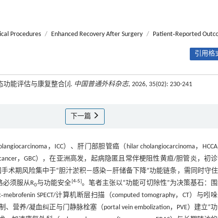
ical Procedures
/
Enhanced Recovery After Surgery
/
Patient‑Reported Outc
引用格式
功能评估与康复整合[J].
中国普通外科杂志
, 2026, 35(02): 230-241
下一篇
olangiocarcinoma，ICC）、肝门部胆管癌（hilar cholangiocarcinoma，HC
llbladder cancer，GBC），在亚洲高发，起病隐匿且常伴梗阻性黄疸/胆管炎，初
手术期风险集中于“胆汁淤积—感染—肝储备下降”功能链条，需同时守
[
4
-
5
]
路必须服从R
与功能安全
。笔者主张以“功能可切除性”为决策基石：
0
c‑mebrofenin SPECT/计算机断层扫描（computed tomography，CT）与
营养/凝血纠正与门静脉栓塞（portal vein embolization，PVE）建立“