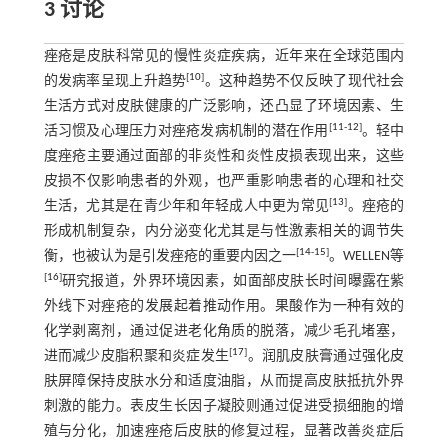
3 讨论
痤疮是皮肤科常见的慢性炎症疾病，近年来在全球范围内
[
10
]
的发病率呈现上升趋势
。这种趋势不仅反映了现代社会
生活方式对皮肤健康的广泛影响，还凸显了环境因素、生
[
11
-
12
]
活习惯及心理压力对痤疮发病机制的潜在作用
。轻中
度痤疮主要通过面部的非炎性和炎性皮损表现出来，这些
皮损不仅影响患者的外观，也严重影响患者的心理和社交
[
13
]
生活，尤其是在青少年和年轻成人中更为常见
。痤疮的
形成机制复杂，内分泌变化尤其是与性激素相关的调节失
[
14
-
15
]
衡，也被认为是引发痤疮的重要内因之一
。WELLEN等
[
16
]
研究报道，外界环境因素，如面部皮肤长时间曝露在紫
外线下对痤疮的发展起着推动作用。果酸作为一种有效的
化学剥离剂，通过促进老化角质的脱落，减少毛孔堵塞，
[
17
]
进而减少皮脂积聚和炎症发生
。润肌皮肤膏通过强化皮
肤屏障保持皮肤水分和适度油脂，从而提高皮肤抵抗外界
刺激的能力。表皮生长因子凝胶则通过促进受损细胞的增
殖与分化，加速痤疮后皮肤的修复过程，显著改善炎症后