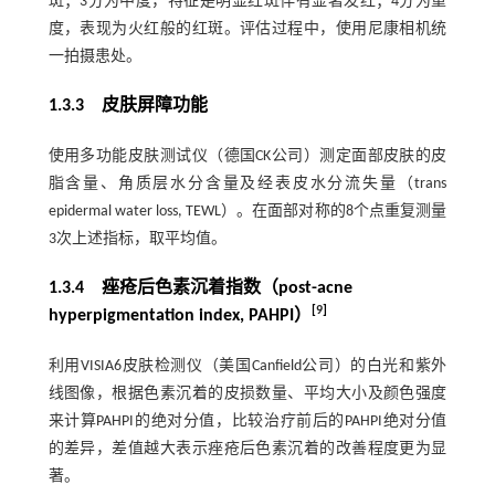
斑；3分为中度，特征是明显红斑伴有显著发红；4分为重
度，表现为火红般的红斑。评估过程中，使用尼康相机统
一拍摄患处。
1.3.3 皮肤屏障功能
使用多功能皮肤测试仪（德国CK公司）测定面部皮肤的皮
脂含量、角质层水分含量及经表皮水分流失量（trans
epidermal water loss, TEWL）。在面部对称的8个点重复测量
3次上述指标，取平均值。
1.3.4 痤疮后色素沉着指数（post-acne
[
9
]
hyperpigmentation index, PAHPI）
利用VISIA6皮肤检测仪（美国Canfield公司）的白光和紫外
线图像，根据色素沉着的皮损数量、平均大小及颜色强度
来计算PAHPI的绝对分值，比较治疗前后的PAHPI绝对分值
的差异，差值越大表示痤疮后色素沉着的改善程度更为显
著。