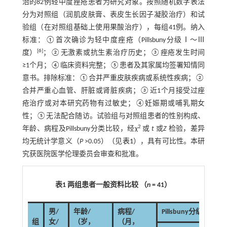
治的82例轻中度痤疮患者为研究对象。按照随机数字表法
分为对照组（润肌皮肤膏、表皮生长因子凝胶治疗）和试
验组（在对照组基础上使用果酸治疗），每组41例。纳入
标准：①首次确诊为轻中度痤疮（Pillsbuny分级Ⅰ～Ⅲ
[
6
]
度）
；②无激素或抗生素治疗历史；③痤疮发生时间
≥1个月；④临床资料完整；⑤患者及其家属均签署知情同
意书。排除标准：①合并严重皮肤疾病或系统性疾病；②
合并严重心血管、肝脏或肾脏疾病；③近1个月接受过痤
疮治疗或对本研究药物有过敏史；④妊娠期或哺乳期女
性；⑤无法配合随访。试验组与对照组患者的性别构成、
2
年龄、病程及Pillsbuny分类比较，经χ
或
t
或
Z
检验，差异
均无统计学意义（
P
>0.05）（见
表1
），具有可比性。本研
究获医院医学伦理委员会审查和批准。
表1 两组患者一般资料比较 （
n
= 41）
男/
年龄/
病程/
Pillsbuny分级 例（%
组
女/
（岁，
（月，