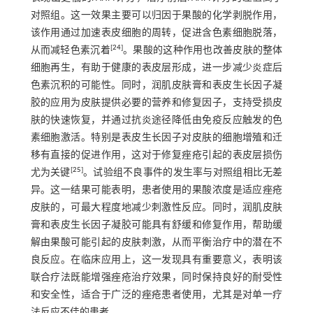
对照组。这一效果主要可以归因于果酸的化学剥脱作用，
该作用通过加速表皮细胞的周转，促进含色素细胞脱落，
[
24
]
从而减轻色素沉着
。果酸的这种作用也改善皮肤的整体
细胞再生，有助于健康的表皮层形成，进一步减少炎症后
色素沉积的可能性。同时，润肌皮肤膏和表皮生长因子凝
胶的应用为皮肤提供必要的营养和修复因子，支持受损皮
肤的快速恢复，并通过抗炎途径降低由免疫反应触发的色
素细胞激活。特别是表皮生长因子对皮肤的细胞增殖和迁
移有直接的促进作用，这对于修复痤疮引起的表皮层损伤
[
25
]
尤为关键
。试验组不良事件的发生率与对照组相比无差
异。这一结果可能表明，患者使用的果酸浓度是适应痤疮
皮肤的，可最大程度地减少刺激性反应。同时，润肌皮肤
膏和表皮生长因子凝胶可能具有舒缓和修复作用，帮助缓
解由果酸可能引起的皮肤刺激，从而平衡治疗中的潜在不
良反应。在临床应用上，这一发现具有重要意义，表明该
联合疗法既能增强痤疮治疗效果，同时保持良好的耐受性
和安全性，适合于广泛的痤疮患者使用，尤其是对单一疗
法反应不佳的患者。