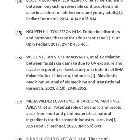
BOOS M D, RYAN M E, MILLIREN C, et al. Relationship
[14]
between long-acting reversible contraception and
acne in a cohort of adolescents and young adults[J].
Pediatr Dermatol, 2024, 41(4): 628-634.
NGUYEN H L, TOLLEFSON M M. Endocrine disorders
[15]
and hormonal therapy for adolescent acne[J]. Curr
Opin Pediatr, 2017, 29(4): 455-465.
WELLEN F, TAN S T, FIRMANSYAH Y, et al. Correlation
[16]
between facial skin damage due to UV exposure and
facial skin porphyrin level: study on students of SMA
Kalam Kudus Ⅱ Jakarta, Indonesia[J]. Bioscientia
Medicina: Journal of Biomedicine and Translational
Research, 2023, 6(18): 2948-2952.
MEJÍA-VALDEZ D, ANTUNES-RICARDO M, MARTÍNEZ-
[17]
ÁVILA M, et al. Potential role of oleanolic and ursolic
acids from food and plant materials as natural
ingredients for the cosmetic industry: a review[J].
ACS Food Sci Technol, 2023, 3(4): 576-591.
SHIN S H, KOH Y G, LEE W G, et al. The use of