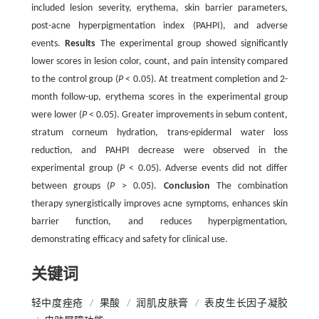
included lesion severity, erythema, skin barrier parameters,
post-acne hyperpigmentation index (PAHPI), and adverse
events.
Results
The experimental group showed significantly
lower scores in lesion color, count, and pain intensity compared
to the control group (
P
< 0.05). At treatment completion and 2-
month follow-up, erythema scores in the experimental group
were lower (
P
< 0.05). Greater improvements in sebum content,
stratum corneum hydration, trans-epidermal water loss
reduction, and PAHPI decrease were observed in the
experimental group (
P
< 0.05). Adverse events did not differ
between groups (
P
> 0.05).
Conclusion
The combination
therapy synergistically improves acne symptoms, enhances skin
barrier function, and reduces hyperpigmentation,
demonstrating efficacy and safety for clinical use.
关键词
轻中度痤疮
/
果酸
/
润肌皮肤膏
/
表皮生长因子凝胶