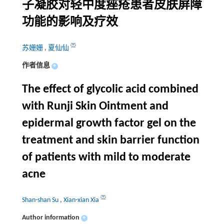
子凝胶对轻中度痤疮患者皮肤屏障
功能的影响及疗效
苏姗姗
,
夏仙仙
作者信息
+
The effect of glycolic acid combined
with Runji Skin Ointment and
epidermal growth factor gel on the
treatment and skin barrier function
of patients with mild to moderate
acne
Shan-shan Su
,
Xian-xian Xia
Author information
+