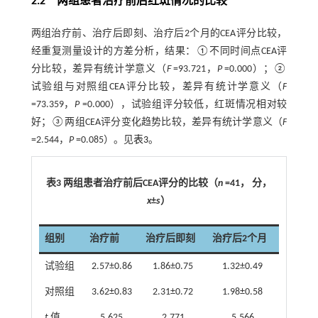
2.2 两组患者治疗前后红斑情况的比较
两组治疗前、治疗后即刻、治疗后2个月的CEA评分比较，
经重复测量设计的方差分析，结果：①不同时间点CEA评
分比较，差异有统计学意义（
F
=93.721，
P
=0.000）；②
试验组与对照组CEA评分比较，差异有统计学意义（
F
=73.359，
P
=0.000），试验组评分较低，红斑情况相对较
好；③两组CEA评分变化趋势比较，差异有统计学意义（
F
=2.544，
P
=0.085）。见
表3
。
表3 两组患者治疗前后CEA评分的比较（
n
=41， 分，
x
±
s
）
组别
治疗前
治疗后即刻
治疗后2个月
试验组
2.57±0.86
1.86±0.75
1.32±0.49
对照组
3.62±0.83
2.31±0.72
1.98±0.58
t
值
5.625
2.771
5.566