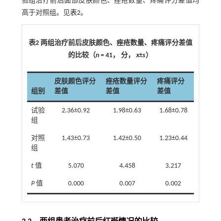
验组治疗前后面部皮肤颜色、痤疮数量、疼痛评分差值均
高于对照组。见
表2
。
表2 两组治疗前后皮肤颜色、痤疮数量、疼痛评分差值
的比较（
n
= 41， 分，
x
±
s
）
皮肤颜色评分
痤疮数量评分
疼痛评分
组别
差值
差值
差值
试验
2.36±0.92
1.98±0.63
1.68±0.78
组
对照
1.43±0.73
1.42±0.50
1.23±0.44
组
t
值
5.070
4.458
3.217
P
值
0.000
0.007
0.002