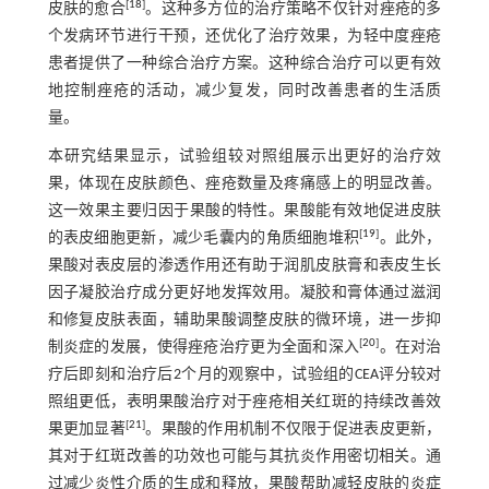
[
18
]
皮肤的愈合
。这种多方位的治疗策略不仅针对痤疮的多
个发病环节进行干预，还优化了治疗效果，为轻中度痤疮
患者提供了一种综合治疗方案。这种综合治疗可以更有效
地控制痤疮的活动，减少复发，同时改善患者的生活质
量。
本研究结果显示，试验组较对照组展示出更好的治疗效
果，体现在皮肤颜色、痤疮数量及疼痛感上的明显改善。
这一效果主要归因于果酸的特性。果酸能有效地促进皮肤
[
19
]
的表皮细胞更新，减少毛囊内的角质细胞堆积
。此外，
果酸对表皮层的渗透作用还有助于润肌皮肤膏和表皮生长
因子凝胶治疗成分更好地发挥效用。凝胶和膏体通过滋润
和修复皮肤表面，辅助果酸调整皮肤的微环境，进一步抑
[
20
]
制炎症的发展，使得痤疮治疗更为全面和深入
。在对治
疗后即刻和治疗后2个月的观察中，试验组的CEA评分较对
照组更低，表明果酸治疗对于痤疮相关红斑的持续改善效
[
21
]
果更加显著
。果酸的作用机制不仅限于促进表皮更新，
其对于红斑改善的功效也可能与其抗炎作用密切相关。通
过减少炎性介质的生成和释放，果酸帮助减轻皮肤的炎症