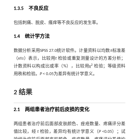
1.3.5 不良反应
包括刺痛、脱皮、瘙痒等不良反应的发生率。
1.4 统计学方法
数据分析采用SPSS 27.0统计软件。计量资料以均数±标准差
（
x
±
s
）表示，比较用
t
检验或重复测量设计的方差分析；
2
计数资料以构成比或率（%），比较用χ
检验；等级资料
用秩和检验。
P
< 0.05为差异有统计学意义。
2 结果
2.1 两组患者治疗前后皮损的变化
两组患者治疗前后面部皮肤颜色、痤疮数量、疼痛评分差
值比较，经
t
检验，差异均有统计学意义（
P
<0.05）；试