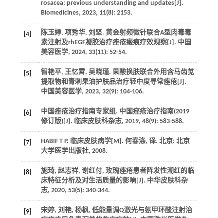
rosacea: previous understanding and updates[J].
Biomedicines, 2023, 11(8): 2153.
陈玉婷, 项秀华, 刘坚. 黄金射频微针联合A型肉毒毒
[4]
素注射及rhEGF凝胶治疗痤疮瘢痕疗效观察[J]. 中国
美容医学, 2024, 33(11): 52-54.
智艳平, 王忆霄, 吴晓瑾. 果酸换肤联合外用含马齿苋
[5]
提取物和青刺果油护肤品治疗轻中度寻常痤疮[J].
中国美容医学, 2023, 32(9): 104-106.
中国痤疮治疗指南专家组. 中国痤疮治疗指南(2019
[6]
修订版)[J]. 临床皮肤科杂志, 2019, 48(9): 583-588.
HABIF T P. 临床皮肤病学[M]. 何春涤, 译. 北京: 北京
[7]
大学医学出版社, 2008.
施琦, 赵志祥, 谢红付, 玫瑰痤疮患者阵发性潮红的临
[8]
床特征分析及对生活质量的影响[J]. 中华皮肤科杂
志, 2020, 53(5): 340-344.
宋婷, 刘艳, 杨枫, 低能量调Q激光与氨甲环酸注射治
[9]