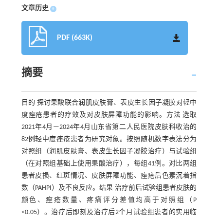
文章历史
+
PDF (663K)
摘要
目的 探讨果酸联合润肌皮肤膏、表皮生长因子凝胶对轻中
度痤疮患者的疗效及对皮肤屏障功能的影响。方法 选取
2021年4月—2024年4月山东省第二人民医院皮肤科收治的
82例轻中度痤疮患者为研究对象。按照随机数字表法分为
对照组（润肌皮肤膏、表皮生长因子凝胶治疗）与试验组
（在对照组基础上使用果酸治疗），每组41例。对比两组
患者皮损、红斑情况、皮肤屏障功能、痤疮后色素沉着指
数（PAHPI）及不良反应。结果 治疗前后试验组患者皮肤的
颜色、痤疮数量、疼痛评分差值均高于对照组（P
<0.05）。治疗后即刻及治疗后2个月试验组患者的实用临