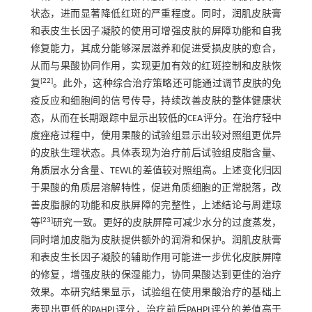
状态，进而显著降低红斑的严重程度。同时，润肌皮肤膏
和表皮生长因子凝胶的使用可增强皮肤的屏障功能和自我
修复能力，其成分能够深层滋养和促进受损皮肤的愈合，
从而与果酸协同作用，实现更加有效的红斑控制和皮肤恢
[
22
]
复
。此外，这种综合治疗策略还可能通过调节皮肤的免
疫反应和细胞间的信号传导，持续改善皮肤的整体健康状
态，从而在长期跟踪中显示出较低的CEA评分。在治疗轻中
度痤疮过程中，使用果酸的试验组显示出较对照组更优异
的皮肤生理状态。具体表现为治疗前后试验组皮脂含量、
角质层水分含量、TEWL的差值较对照组高。上述变化归因
于果酸的角质层溶解特性，促进角质细胞的正常脱落，改
善皮脂腺的功能和皮肤屏障的完整性，上述结论与周建琼
[
23
]
等
研究一致。更好的皮肤屏障可减少水分的过度蒸发，
同时增加皮脂为皮肤提供额外的润滑和保护。润肌皮肤膏
和表皮生长因子凝胶的辅助作用可能进一步优化皮肤屏障
的修复，增强皮肤的保湿能力，协同果酸达到更佳的治疗
效果。本研究结果显示，试验组在使用果酸治疗的基础上
表现出更低的PAHPI评分，治疗前后PAHPI评分的差值高于