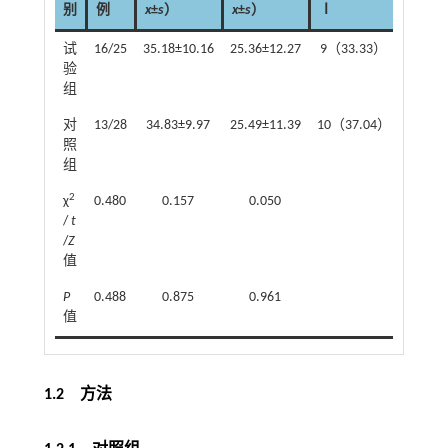
别
例
x
±
s
）
x
±
s
）
Ⅰ
Ⅱ
试
16/25
35.18±10.16
25.36±12.27
9（33.33）
12（44
验
组
对
13/28
34.83±9.97
25.49±11.39
10（37.04）
13（48
照
组
2
χ
0.480
0.157
0.050
0.4
/
t
/
Z
值
P
0.488
0.875
0.961
0.6
值
1.2 方法