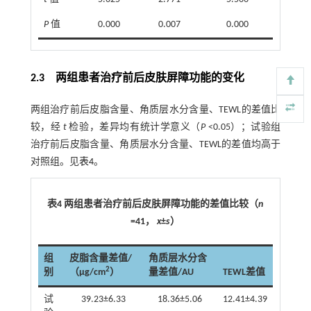
P
值
0.000
0.007
0.000
2.3 两组患者治疗前后皮肤屏障功能的变化
两组治疗前后皮脂含量、角质层水分含量、TEWL的差值比
较，经
t
检验，差异均有统计学意义（
P
<0.05）；试验组
治疗前后皮脂含量、角质层水分含量、TEWL的差值均高于
对照组。见
表4
。
表4 两组患者治疗前后皮肤屏障功能的差值比较（
n
=41，
x
±
s
）
组
皮脂含量差值/
角质层水分含
2
别
（μg/cm
）
量差值/AU
TEWL差值
试
39.23±6.33
18.36±5.06
12.41±4.39