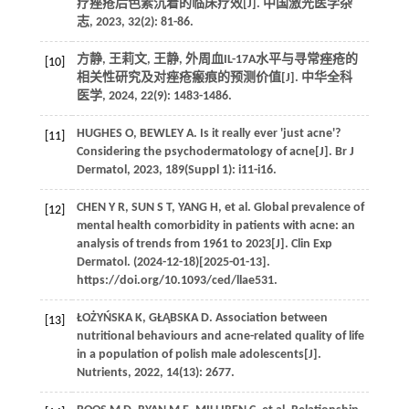
疗痤疮后色素沉着的临床疗效[J]. 中国激光医学杂
志, 2023, 32(2): 81-86.
方静, 王莉文, 王静, 外周血IL-17A水平与寻常痤疮的
[10]
相关性研究及对痤疮瘢痕的预测价值[J]. 中华全科
医学, 2024, 22(9): 1483-1486.
HUGHES O, BEWLEY A. Is it really ever 'just acne'?
[11]
Considering the psychodermatology of acne[J]. Br J
Dermatol, 2023, 189(Suppl 1): i11-i16.
CHEN Y R, SUN S T, YANG H, et al. Global prevalence of
[12]
mental health comorbidity in patients with acne: an
analysis of trends from 1961 to 2023[J]. Clin Exp
Dermatol. (2024-12-18)[2025-01-13].
https://doi.org/10.1093/ced/llae531.
ŁOŻYŃSKA K, GŁĄBSKA D. Association between
[13]
nutritional behaviours and acne-related quality of life
in a population of polish male adolescents[J].
Nutrients, 2022, 14(13): 2677.