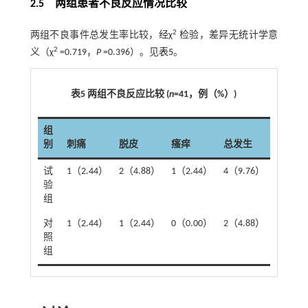
2.5 两组患者不良反应情况比较
2
两组不良事件总发生率比较，经χ
检验，差异无统计学意
2
义（χ
=0.719，
P
=0.396）。见
表5
。
表5 两组不良反应比较 (
n
=41，例（%）)
组
别
刺痛
脱皮
瘙痒
总发生
试
1（2.44）
2（4.88）
1（2.44）
4（9.76）
验
组
对
1（2.44）
1（2.44）
0（0.00）
2（4.88）
照
组