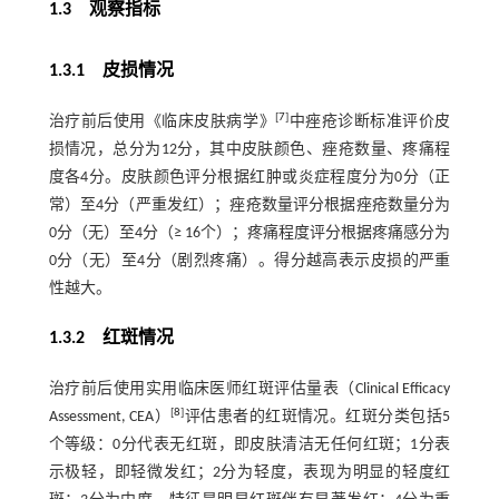
1.3 观察指标
1.3.1 皮损情况
[
7
]
治疗前后使用《临床皮肤病学》
中痤疮诊断标准评价皮
损情况，总分为12分，其中皮肤颜色、痤疮数量、疼痛程
度各4分。皮肤颜色评分根据红肿或炎症程度分为0分（正
常）至4分（严重发红）；痤疮数量评分根据痤疮数量分为
0分（无）至4分（≥ 16个）；疼痛程度评分根据疼痛感分为
0分（无）至4分（剧烈疼痛）。得分越高表示皮损的严重
性越大。
1.3.2 红斑情况
治疗前后使用实用临床医师红斑评估量表（Clinical Efficacy
[
8
]
Assessment, CEA）
评估患者的红斑情况。红斑分类包括5
个等级：0分代表无红斑，即皮肤清洁无任何红斑；1分表
示极轻，即轻微发红；2分为轻度，表现为明显的轻度红