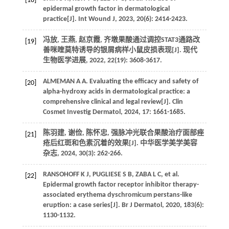
[18]
epidermal growth factor in dermatological
practice[J]. Int Wound J, 2023, 20(6): 2414-2423.
冯放, 王燕, 赵京霞, 齐墩果酸通过调控STAT3通路改
[19]
善咪喹莫特诱导的银屑病样小鼠皮损表现[J]. 现代
生物医学进展, 2022, 22(19): 3608-3617.
ALMEMAN A A. Evaluating the efficacy and safety of
[20]
alpha-hydroxy acids in dermatological practice: a
comprehensive clinical and legal review[J]. Clin
Cosmet Investig Dermatol, 2024, 17: 1661-1685.
陈羽建, 谢俭, 陈怀忠, 强脉冲光联合果酸治疗面部痤
[21]
疮后红斑和色素沉着的效果[J]. 中华医学美学美容
杂志, 2024, 30(3): 262-266.
RANSOHOFF K J, PUGLIESE S B, ZABA L C, et al.
[22]
Epidermal growth factor receptor inhibitor therapy-
associated erythema dyschromicum perstans-like
eruption: a case series[J]. Br J Dermatol, 2020, 183(6):
1130-1132.