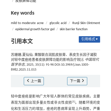
/
皮肤屏障功能
Key words
mild to moderate acne
/
glycolic acid
/
Runji Skin Ointment
/
epidermal growth factor gel
/
skin barrier function
引用格式 ▾
引用本文
苏姗姗,夏仙仙. 果酸联合润肌皮肤膏、表皮生长因子凝胶
对轻中度痤疮患者皮肤屏障功能的影响及疗效[J].
中国现代
医学杂志
, 2025, 35(11): 91-96 DOI:10.3969/j.issn.1005-
8982.2025.11.015
上一篇
下一篇
轻中度痤疮是影响广大年轻人群体的常见皮肤疾病，主要
[
1
]
表现为面部出现多量炎性或非炎性皮损
。随着环境的变
化和生活压力的增加，痤疮的患病率呈现上升趋势，严重