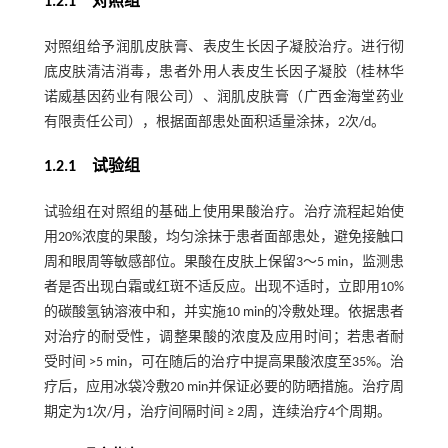
1.2.1 对照组
对照组给予润肌皮肤膏、表皮生长因子凝胶治疗。进行彻
底皮肤清洁消毒，患者外用人表皮生长因子凝胶（桂林华
诺威基因药业有限公司）、润肌皮肤膏（广西金海堂药业
有限责任公司），根据面部患处面积适量涂抹，2次/d。
1.2.1 试验组
试验组在对照组的基础上使用果酸治疗。治疗流程起始使
用20%浓度的果酸，均匀涂抹于患者面部患处，避免接触口
周和眼周等敏感部位。果酸在皮肤上保留3～5 min，监测患
者是否出现白霜或红斑不适反应。出现不适时，立即用10%
的碳酸氢钠溶液中和，并实施10 min的冷敷处理。依据患者
对治疗的耐受性，调整果酸的浓度及应用时间；若患者耐
受时间 >5 min，可在随后的治疗中提高果酸浓度至35%。治
疗后，应用冰袋冷敷20 min并保证必要的防晒措施。治疗周
期定为1次/月，治疗间隔时间 ≥ 2周，连续治疗4个周期。