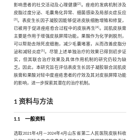
[
2
]
影响患者的社交活动及心理健康
。痤疮的发病机制涉及
皮脂过度分泌、毛囊角化异常、细菌感染及局部炎症反应
[
3
]
。表皮生长因子凝胶因能够促进皮肤细胞增殖和修复，
[
4
]
已被用于促进痤疮愈合过程中的皮肤再生
。润肌皮肤膏
主要是作用于增强皮肤屏障功能。果酸作为化学剥脱剂，
可以帮助去除死皮细胞，减少毛囊堵塞，从而改善皮脂分
[
5
]
泌和减轻炎症
。尽管上述单独治疗的效果已得到初步证
实，但其联合治疗效果及具体作用机制的研究仍较为缺
乏。因此，本研究旨在评估表皮生长因子凝胶联合润肌皮
肤膏和果酸对轻中度痤疮患者的疗效及其对皮肤屏障功能
的影响，进一步探索其潜在的治疗机制。
1 资料与方法
1.1 一般资料
选取2021年4月—2024年4月山东省第二人民医院皮肤科收