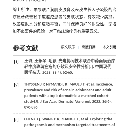
综上所述，果酸联合润肌皮肤膏及表皮生长因子凝胶的治
疗显著改善轻中度痤疮患者的皮肤状态，有效减少病损，
改善皮肤水分和皮脂平衡，同时保持良好的耐受性，无增
加不良事件的风险，对于临床治疗具有重要意义。
参考文献
原文顺序
|
出版日期
|
本文引用
王璐, 王永琴, 毛颖, 光电协同技术联合中药面膜治疗
[1]
轻中度玫瑰痤疮的疗效及安全性分析[J]. 中国现代
医学杂志, 2023, 33(4): 62-65.
THYSSEN J P, NYMAND L K, MAUL J T, et al. Incidence,
[2]
prevalence and risk of acne in adolescent and adult
patients with atopic dermatitis: a matched cohort
study[J]. J Eur Acad Dermatol Venereol, 2022, 36(6):
890-896.
CHEN C Q, WANG P R, ZHANG L L, et al. Exploring the
[3]
pathogenesis and mechanism-targeted treatments of