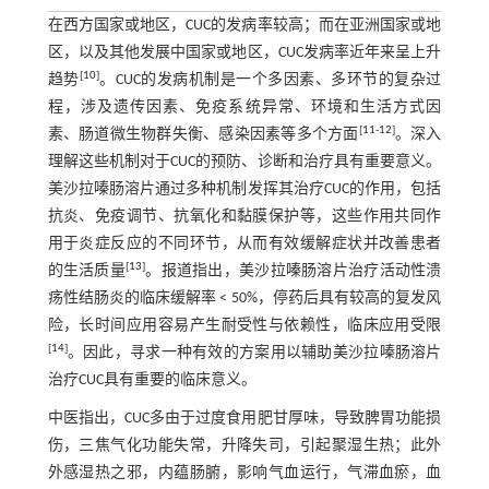
在西方国家或地区，CUC的发病率较高；而在亚洲国家或地
区，以及其他发展中国家或地区，CUC发病率近年来呈上升
[
10
]
趋势
。CUC的发病机制是一个多因素、多环节的复杂过
程，涉及遗传因素、免疫系统异常、环境和生活方式因
[
11
-
12
]
素、肠道微生物群失衡、感染因素等多个方面
。深入
理解这些机制对于CUC的预防、诊断和治疗具有重要意义。
美沙拉嗪肠溶片通过多种机制发挥其治疗CUC的作用，包括
抗炎、免疫调节、抗氧化和黏膜保护等，这些作用共同作
用于炎症反应的不同环节，从而有效缓解症状并改善患者
[
13
]
的生活质量
。报道指出，美沙拉嗪肠溶片治疗活动性溃
疡性结肠炎的临床缓解率 < 50%，停药后具有较高的复发风
险，长时间应用容易产生耐受性与依赖性，临床应用受限
[
14
]
。因此，寻求一种有效的方案用以辅助美沙拉嗪肠溶片
治疗CUC具有重要的临床意义。
中医指出，CUC多由于过度食用肥甘厚味，导致脾胃功能损
伤，三焦气化功能失常，升降失司，引起聚湿生热；此外
外感湿热之邪，内蕴肠腑，影响气血运行，气滞血瘀，血