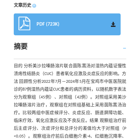
文章历史
+
PDF (723K)
摘要
目的 分析美沙拉嗪肠溶片联合茵陈蒿汤对湿热内蕴证慢性
溃疡性结肠炎（CUC）患者氧化应激及炎症反应的影响。方
法 回顾性分析2022年7月—2024年5月在宝鸡市中医医院就
诊的87例湿热内蕴证CUC患者的病历资料，以随机数字表法
分为观察组（45例）、对照组（42例）。对照组采用美沙
拉嗪肠溶片治疗，观察组在对照组基础上采用茵陈蒿汤治
疗。比较两组中医症候评分、炎症反应、肠道屏障功能、
临床疗效、氧化应激反应及不良反应。结果 观察组治疗前
后主症评分、次症评分和总评分的差值均大于对照组（P
<0.05）。观察组治疗前后白细胞介素-4、红细胞沉降率、