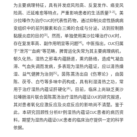
为主要病理特征，具有并发症风险高、反复发作、癌变风
[
1
-
2
]
险高、迁延难愈等特点，严重影响患者的生活质量
。美
沙拉嗪作为治疗CUC的代表性药物，通过抑制炎症性肠病病
变组织中的前列腺素和白三烯的合成与分泌，达到控制肠
[
3
]
黏膜炎症的目的
。然而，单独使用美沙拉嗪治疗CUC时，
[
4
]
存在复发率高、副作用明显等问题
。中医指出，CUC归属
于“泄泻”“血痢”等范畴，脾胃运化失常为其主要病理病机，
郁久化热，湿热之邪毒内蕴肠道，熏灼肠络，造成气凝血
滞、气血失调而发病，多表现为湿热内蕴证，应以清热燥
[
5
]
湿、益气健脾为治则
。茵陈蒿汤出自《伤寒论》，由茵
陈、茯苓、白芍等多味中药构成，具有利湿清热之功，常
[
6
]
用于治疗湿热内蕴证肝硬化
。目前，临床上尚缺乏美沙
拉嗪肠溶片联合茵陈蒿汤治疗湿热内蕴证CUC的研究报道，
其对患者氧化应激反应及炎症反应的影响尚不清楚。鉴于
此，本研究回顾性分析87例湿热内蕴证CUC患者的病历资
料，期望为湿热内蕴证CUC患者的临床治疗提供一定的科学
依据。