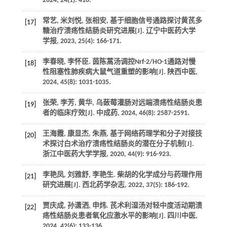
2024, 24(1): 410.
常艺, 米刘悦, 张相安, 基于细胞信号通路探讨黄芪多
[17]
糖治疗溃疡性结肠炎研究进展[J]. 辽宁中医药大学
学报, 2023, 25(4): 166-171.
李春晓, 李怀臣. 茵陈蒿汤调控Nrf-2/HO-1通路对慢
[18]
性阻塞性肺疾病大鼠气道重塑的影响[J]. 陕西中医,
2024, 45(8): 1031-1035.
张荣, 李芳, 黄华, 乌蔹莓灌肠对远端溃疡性结肠炎患
[19]
者的临床疗效[J]. 中成药, 2024, 46(8): 2587-2591.
王海霞, 康显杰, 朱燕, 基于网络药理学和分子对接技
[20]
术探讨白术治疗溃疡性结肠炎的潜在分子机制[J].
浙江中医药大学学报, 2020, 44(9): 916-923.
李艳凤, 刘雅舒, 李艳生. 柴胡的化学成分与药理作用
[21]
研究进展[J]. 西北药学杂志, 2022, 37(5): 186-192.
贾庆成, 孙潇洒, 申炜. 芪术利湿汤对轻中度活动期溃
[22]
疡性结肠炎患者氧化应激水平的影响[J]. 四川中医,
2024, 42(6): 133-136.