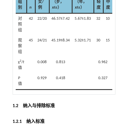
组
女/
（岁，
（年，
轻
中
别
n
例
x
±
s
）
x
±
s
）
度
度
对
42
22/20
46.57±7.42
5.67±1.83
32
10
照
组
观
45
24/21
45.19±8.34
5.32±1.71
30
15
察
组
2
χ
/
t
0.008
0.813
0.962
值
P
0.929
0.418
0.327
值
1.2 纳入与排除标准
1.2.1 纳入标准