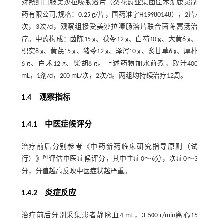
对照组口服美沙拉嗪肠溶片（葵花药业集团佳木斯鹿灵制
药有限公司,规格：0.25 g/片，国药准字H19980148），2片/
次，3次/d，观察组接受美沙拉嗪肠溶片联合茵陈蒿汤治
疗。中药构成：茵陈15 g、茯苓12 g、白芍10 g、大黄6 g、
枳实8 g、黄芪15 g、猪苓12 g、泽泻10 g、炙甘草6 g、厚朴
6 g、白术12 g、柴胡8 g。上述药物加水煎煮，取汁400
mL，1剂/d，200 mL/次，2次/d。两组均持续治疗12周。
1.4 观察指标
1.4.1 中医症候评分
治疗前后分别参考《中药新药临床研究指导原则（试
[
9
]
行）》
评估中医症候评分，其中主症0～6分，次症0～3
分，分值越高反映中医症状越严重。
1.4.2 炎症反应
治疗前后分别采集患者静脉血4 mL，3 500 r/min离心15