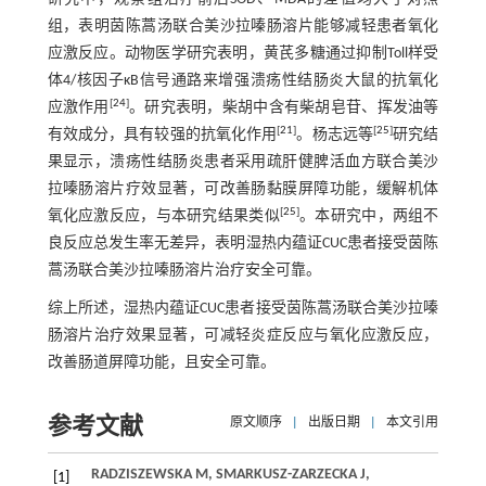
组，表明茵陈蒿汤联合美沙拉嗪肠溶片能够减轻患者氧化
应激反应。动物医学研究表明，黄芪多糖通过抑制Toll样受
体4/核因子κB信号通路来增强溃疡性结肠炎大鼠的抗氧化
[
24
]
应激作用
。研究表明，柴胡中含有柴胡皂苷、挥发油等
[
21
]
[
25
]
有效成分，具有较强的抗氧化作用
。杨志远等
研究结
果显示，溃疡性结肠炎患者采用疏肝健脾活血方联合美沙
拉嗪肠溶片疗效显著，可改善肠黏膜屏障功能，缓解机体
[
25
]
氧化应激反应，与本研究结果类似
。本研究中，两组不
良反应总发生率无差异，表明湿热内蕴证CUC患者接受茵陈
蒿汤联合美沙拉嗪肠溶片治疗安全可靠。
综上所述，湿热内蕴证CUC患者接受茵陈蒿汤联合美沙拉嗪
肠溶片治疗效果显著，可减轻炎症反应与氧化应激反应，
改善肠道屏障功能，且安全可靠。
参考文献
原文顺序
|
出版日期
|
本文引用
RADZISZEWSKA M, SMARKUSZ-ZARZECKA J,
[1]