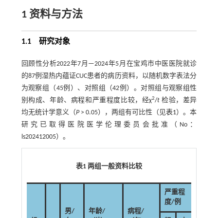
1 资料与方法
1.1 研究对象
回顾性分析2022年7月—2024年5月在宝鸡市中医医院就诊
的87例湿热内蕴证CUC患者的病历资料，以随机数字表法分
为观察组（45例）、对照组（42例）。对照组与观察组性
2
别构成、年龄、病程和严重程度比较，经χ
/
t
检验，差异
均无统计学意义（
P
> 0.05），两组有可比性（见
表1
）。本
研究已取得医院医学伦理委员会批准（No：
ls202412005）。
表1 两组一般资料比较
严重程
度/例
男/
年龄/
病程/