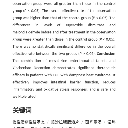
observation group were all greater than those in the control
group (
P
< 0.05). The overall effective rate of the observation
group was higher than that of the control group (
P
< 0.05). The
differences in levels of superoxide dismutase and
malondialdehyde before and after treatment in the observation
group were greater than those in the control group (
P
< 0.05).
There was no statistically significant difference in the overall
effective rate between the two groups (
P
> 0.05).
Conclusion
The combination of mesalazine enteric-coated tablets and
Yinchenhao Decoction demonstrates significant therapeutic
efficacy in patients with CUC with dampness-heat syndrome. It
effectively improves intestinal barrier function, reduces
inflammatory and oxidative stress responses, and is safe and
well-tolerated.
关键词
慢性溃疡性结肠炎
/
美沙拉嗪肠溶片
/
茵陈蒿汤
/
湿热