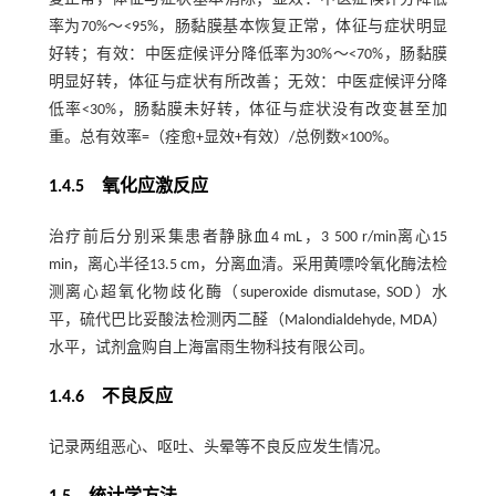
率为70%～<95%，肠黏膜基本恢复正常，体征与症状明显
好转；有效：中医症候评分降低率为30%～<70%，肠黏膜
明显好转，体征与症状有所改善；无效：中医症候评分降
低率<30%，肠黏膜未好转，体征与症状没有改变甚至加
重。总有效率=（痊愈+显效+有效）/总例数×100%。
1.4.5 氧化应激反应
治疗前后分别采集患者静脉血4 mL，3 500 r/min离心15
min，离心半径13.5 cm，分离血清。采用黄嘌呤氧化酶法检
测离心超氧化物歧化酶（superoxide dismutase, SOD）水
平，硫代巴比妥酸法检测丙二醛（Malondialdehyde, MDA）
水平，试剂盒购自上海富雨生物科技有限公司。
1.4.6 不良反应
记录两组恶心、呕吐、头晕等不良反应发生情况。