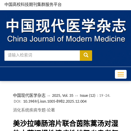
中国高校科技期刊集群服务平台
Toggle
中国现代医学杂志
››
2025, Vol. 35
››
Issue (12)
: 19 -24.
DOI:
10.3969/j.issn.1005-8982.2025.12.004
消化系统疾病专题·论著
美沙拉嗪肠溶片联合茵陈蒿汤对湿