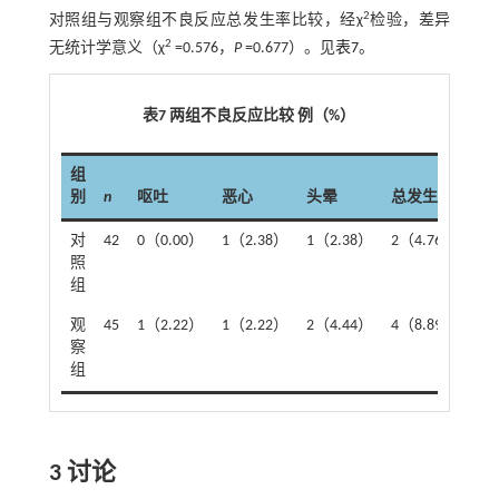
2
对照组与观察组不良反应总发生率比较，经χ
检验，差异
2
无统计学意义（χ
=0.576，
P
=0.677）。见
表7
。
表7 两组不良反应比较 例（%）
组
别
n
呕吐
恶心
头晕
总发生率
对
42
0（0.00）
1（2.38）
1（2.38）
2（4.76）
照
组
观
45
1（2.22）
1（2.22）
2（4.44）
4（8.89）
察
组
3 讨论