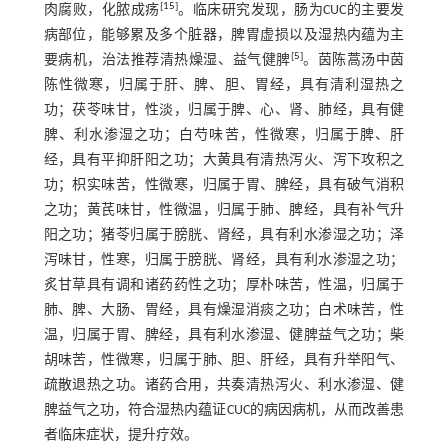
[
15
]
肉腐败，化脓成疡
。临床研究发现，肠为CUC的主要发
病部位，能够累及多个脏器，脾胃虚损以及湿热内蕴为主
[
5
]
要病机，治法推荐清热燥湿、益气健脾
。茵陈蒿汤中茵
陈性微寒，归属于肝、脾、胆、胃经，具有清利湿热之
功；茯苓味甘，性淡，归属于脾、心、肾、肺经，具有健
脾、利水渗湿之功；白芍味苦，性微寒，归属于脾、肝
经，具有平抑肝阳之功；大黄具有清热泻火、泻下攻积之
功；枳实味苦，性微寒，归属于胃、脾经，具有破气消积
之功；黄芪味甘，性微温，归属于肺、脾经，具有补气升
阳之功；猪苓归属于膀胱、肾经，具有利水渗湿之功；泽
泻味甘，性寒，归属于膀胱、肾经，具有利水渗湿之功；
炙甘草具有调和诸药药性之功；厚朴味苦，性温，归属于
肺、脾、大肠、胃经，具有燥湿消痰之功；白术味苦，性
温，归属于胃、脾经，具有利水渗湿、健脾益气之功；柴
胡味苦，性微寒，归属于肺、胆、肝经，具有升举阳气、
疏散退热之功。诸药合用，共奏清热泻火、利水渗湿、健
脾益气之功，符合湿热内蕴证CUC的病因病机，从而改善患
者临床症状，提升疗效。