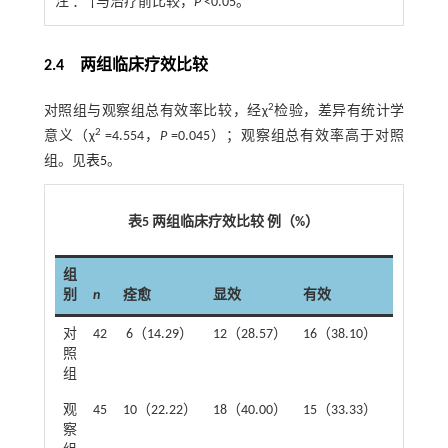
注 ：
†与治疗前比较，
P
<0.05。
2.4 两组临床疗效比较
2
对照组与观察组总有效率比较，经χ
检验，差异有统计学
2
意义（χ
=4.554，
P
=0.045）；观察组总有效率高于对照
组。见
表5
。
表5 两组临床疗效比较 例（%）
组
别
n
痊愈
显效
有效
无效
对
42
6（14.29）
12（28.57）
16（38.10）
8（19.0
照
组
观
45
10（22.22）
18（40.00）
15（33.33）
2（4.44
察