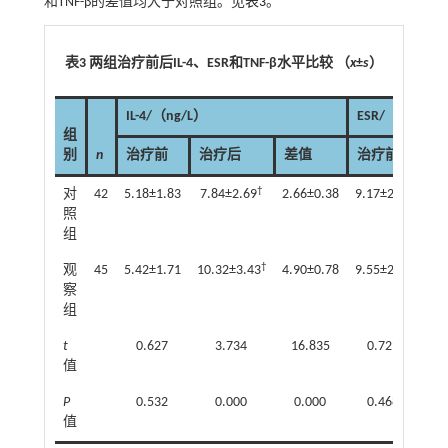
和TNF-β的差值均大于对照组。见
表3
。
表3 两组治疗前后IL-4、ESR和TNF-β水平比较 （
x
±
s
）
IL-4/（ng/L）
ESR/（mm/h
组
别
n
治疗前
治疗后
差值
治疗前
治
†
对
42
5.18±1.83
7.84±2.69
2.66±0.38
9.17±2.63
5.6
照
组
†
观
45
5.42±1.71
10.32±3.43
4.90±0.78
9.55±2.23
3.2
察
组
t
0.627
3.734
16.835
0.729
值
P
0.532
0.000
0.000
0.468
值