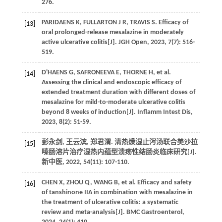
276.
PARIDAENS K, FULLARTON J R, TRAVIS S. Efficacy of
[13]
oral prolonged-release mesalazine in moderately
active ulcerative colitis[J]. JGH Open, 2023, 7(7): 516-
519.
D'HAENS G, SAFRONEEVA E, THORNE H, et al.
[14]
Assessing the clinical and endoscopic efficacy of
extended treatment duration with different doses of
mesalazine for mild-to-moderate ulcerative colitis
beyond 8 weeks of induction[J]. Inflamm Intest Dis,
2023, 8(2): 51-59.
彭永剑, 王云滨, 郑君渭. 清热燥湿止泻汤联合美沙拉
[15]
嗪肠溶片治疗湿热内蕴型溃疡性结肠炎临床研究[J].
新中医, 2022, 54(11): 107-110.
CHEN X, ZHOU Q, WANG B, et al. Efficacy and safety
[16]
of tanshinone IIA in combination with mesalazine in
the treatment of ulcerative colitis: a systematic
review and meta-analysis[J]. BMC Gastroenterol,