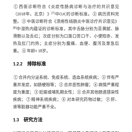
①西医诊断符合《炎症性肠病诊断与治疗的共识意见
[
7
]
（2018年，北京）》
中CUC的诊断标准。②病历资料完
整。③中医诊断符合《溃疡性结肠炎中医诊疗共识意见》
[
8
]
中湿热内蕴证的诊断标准，其中舌脉分别为苔黄腻、脉
滑数以及舌红；次症分别为口臭口苦口干、小便短赤、发
热及肛门灼热；主症分别为腹痛、血便、腹泻及里急后
重。④年龄≥ 18岁。
1.2.2 排除标准
①合并内分泌系统、免疫系统、造血系统疾病；②伴有严
重并发症，如肠梗阻等；③合并恶性肿瘤；④病情严重程
度为重度；⑤妊娠或哺乳期女性；⑥合并其他肠道感染性
疾病；⑦精神系统疾病；⑧对本研究药物过敏；⑨肝、
肾等脏器功能严重不全。
1.3 研究方法