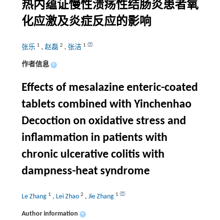
热内蕴证慢性溃疡性结肠炎患者氧
化应激及炎症反应的影响
1
2
1
张乐
,
赵磊
,
张洁
作者信息
+
Effects of mesalazine enteric-coated
tablets combined with Yinchenhao
Decoction on oxidative stress and
inflammation in patients with
chronic ulcerative colitis with
dampness-heat syndrome
1
2
1
Le Zhang
,
Lei Zhao
,
Jie Zhang
Author information
+