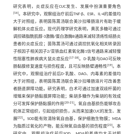
研究表明，炎症反应在CUC发生、发展中扮演重要角色
[
16
]
。本研究中，观察组治疗前后TNF-β、ESR、IL-4的差值均
大于对照组，表明茵陈蒿汤联合美沙拉嗪肠溶片有助于缓
解机体炎症反应。现代药理学研究表明，黄芪多糖可通过
调控磷脂酰肌醇-3激酶/蛋白激酶B通路来减轻溃疡性结肠炎
患者的炎症反应；茵陈蒿汤可通过调控抗氧化相关转录因
子核因子相关因子2/亚铁血红素氧化酶1信号通路来减轻慢
[
17
-
18
]
性阻塞性肺疾病大鼠炎症反应
。D-乳酸与DAO可反映
[
19
]
肠黏膜修复速度与损伤程度，且可反映肠壁通畅性
。本
研究中，观察组治疗前后D-乳酸、DAO、内毒素的差值均
大于对照组，表明茵陈蒿汤联合美沙拉嗪肠溶片可改善患
者肠道屏障功能。研究表明，白术可通过加速双歧杆菌的
增殖来保护肠黏膜屏障功能；柴胡多糖作为柴胡的有效成
[
20
-
21
]
分可发挥保护肠黏膜的作用
。氧自由基损伤能够攻击
机体正常组织，引起组织损伤，从而来加速CUC的发生、发
[
22
]
展
。SOD能有效清除氧自由基，保护细胞生物膜；MDA
[
23
]
为脂质过氧化的产物，能反映氧自由基的损伤程度
。本
研究中，观察组治疗前后SOD、MDA的差值均大于对照