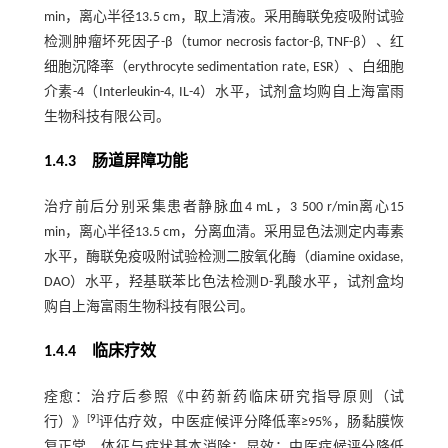
min，离心半径13.5 cm，取上清液。采用酶联免疫吸附试验
检测肿瘤坏死因子-β（tumor necrosis factor-β, TNF-β）、红
细胞沉降率（erythrocyte sedimentation rate, ESR）、白细胞
介素-4（Interleukin-4, IL-4）水平，试剂盒均购自上海富雨
生物科技有限公司。
1.4.3 肠道屏障功能
治疗前后分别采集患者静脉血4 mL，3 500 r/min离心15
min，离心半径13.5 cm，分离血清。采用显色法测定内毒素
水平，酶联免疫吸附试验检测二胺氧化酶（diamine oxidase,
DAO）水平，羟基联苯比色法检测D-乳酸水平，试剂盒均
购自上海富雨生物科技有限公司。
1.4.4 临床疗效
痊愈：治疗后参照《中药新药临床研究指导原则（试
[
9
]
行）》
评估疗效，中医症候评分降低率≥95%，肠黏膜恢
复正常，体征与症状基本消除；显效：中医症候评分降低