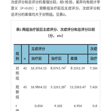
次症评分和总评分的差值比较，经
t
检验，差异均有统计学
意义（
P
<0.05）；观察组治疗前后主症评分、次症评分和
总评分的差值均大于对照组。见
表2
。
表2 两组治疗前后主症评分、次症评分和总评分比较
（分，
x
±
s
）
主症评分
次症评分
组
别
n
治疗前
治疗后
差值
治疗前
†
对
42
16.37±4.15
8.07±1.74
8.12±2.19
7.16±1.85
4.
照
组
†
观
45
16.98±4.52
5.12±1.26
11.23±3.47
7.42±1.73
3.
察
组
t
0.654
9.102
4.954
0.677