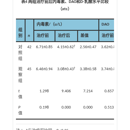
表4 两组治疗前后内毒素、DAO和D-乳酸水平比较
（
x
±
s
）
内毒素/（u/L）
DAO
组
别
n
治疗前
治疗后
差值
治疗前
治
†
对
42
6.71±0.85
4.15±0.62
2.56±0.47
3.62±0.83
2.19
照
组
†
观
45
6.46±0.94
3.08±0.43
3.38±0.58
3.74±0.87
1.45
察
组
t
1.298
9.406
7.214
0.657
8
值
P
0.198
0.000
0.000
0.513
0
值