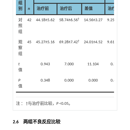
组
别
n
治疗前
治疗后
差值
治疗前
†
对
42
44.18±5.62
58.74±6.56
14.56±3.27
9.25±2.21
7
照
组
†
观
45
45.27±5.16
69.28±7.42
24.01±4.52
9.61±2.38
5
察
组
t
0.943
7.000
11.104
0.730
值
P
0.348
0.000
0.000
0.468
值
注 ：
†与治疗前比较，
P
<0.05。
2.6 两组不良反应比较