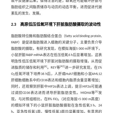
致不良健康后果。值得注意的是，缺氧还可能破坏肝脏与
脂肪组织之间脂质储存与动员的动态平衡，进而促进代谢
紊乱的发生、发展。
2.3 高原低压低氧环境下肝脏脂肪酸摄取的波动性
脂肪酸转位酶和脂肪酸结合蛋白（fatty acid binding protein,
FABP）是促进脂肪酸进入细胞的关键分子，主要负责介导
脂肪酸的摄取。有研究发现，在模拟海拔5 000 m环境下，
小鼠肝脏FABP mRNA表达在低压低氧6 h后显著增加，这表
明急性低压低氧环境下肝脏对脂肪酸的摄取增强，从而促
[
6
]
[
42
]
进脂质的储存和利用
。REY等
进一步研究发现，在1%
O
低氧环境下培养36 h后，人肝癌Huh7细胞和小鼠AML12
2
肝细胞细胞系中的CD36表达和细胞内脂质含量显著增加；
同时，还观察到肝脏中HIF2α表达上调，提示HIF2α可能通
[
5
]
过调控CD36表达进而诱导肝脏脂肪变性。MIDHA等
发
现，与对照组相比，在8% FiO
（对应海拔>5 000 m高度）
2
的模拟环境下的小鼠肝脏脂肪酸摄取在急性低氧3 h、24
h、亚急性低氧1周、慢性低氧3周均显著增加。有意思的