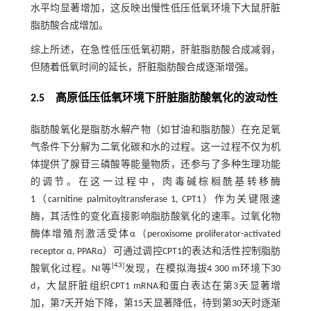
水平均显著增加，这反映出慢性低压低氧环境下大鼠肝脏
脂肪酸合成增加。
综上所述，在急性低压低氧初期，肝脏脂肪酸合成减弱，
但随着低氧时间的延长，肝脏脂肪酸合成逐渐增强。
2.5 高原低压低氧环境下肝脏脂肪酸氧化的波动性
脂肪酸氧化是脂肪水解产物（如甘油和脂肪酸）在充足氧
气条件下分解为二氧化碳和水的过程。这一过程不仅为机
体提供了腺苷三磷酸等能量物质，还参与了多种生理功能
的调节。在这一过程中，肉毒碱棕榈酰基转移酶
1（carnitine palmitoyltransferase 1, CPT1）作为关键限速
酶，其活性的变化直接影响脂肪酸氧化的速率。过氧化物
酶体增殖剂激活受体α（peroxisome proliferator-activated
receptor α, PPARα）可通过调控CPT1的表达和活性控制脂肪
[
43
]
酸氧化过程。NI等
发现，在模拟海拔4 300 m环境下30
d，大鼠肝脏组织CPT1 mRNA和蛋白表达在第3天显著增
加，第7天开始下降，第15天显著降低，待到第30天时逐渐