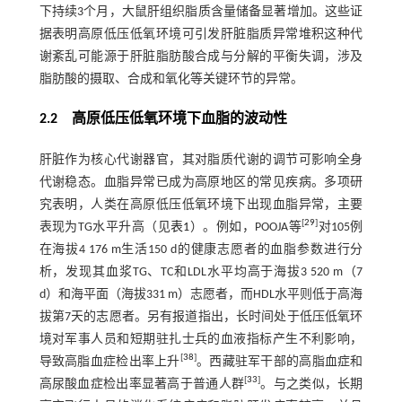
下持续3个月，大鼠肝组织脂质含量储备显著增加。这些证
据表明高原低压低氧环境可引发肝脏脂质异常堆积这种代
谢紊乱可能源于肝脏脂肪酸合成与分解的平衡失调，涉及
脂肪酸的摄取、合成和氧化等关键环节的异常。
2.2 高原低压低氧环境下血脂的波动性
肝脏作为核心代谢器官，其对脂质代谢的调节可影响全身
代谢稳态。血脂异常已成为高原地区的常见疾病。多项研
究表明，人类在高原低压低氧环境下出现血脂异常，主要
[
29
]
表现为TG水平升高（见
表1
）。例如，POOJA等
对105例
在海拔4 176 m生活150 d的健康志愿者的血脂参数进行分
析，发现其血浆TG、TC和LDL水平均高于海拔3 520 m（7
d）和海平面（海拔331 m）志愿者，而HDL水平则低于高海
拔第7天的志愿者。另有报道指出，长时间处于低压低氧环
境对军事人员和短期驻扎士兵的血液指标产生不利影响，
[
38
]
导致高脂血症检出率上升
。西藏驻军干部的高脂血症和
[
33
]
高尿酸血症检出率显著高于普通人群
。与之类似，长期