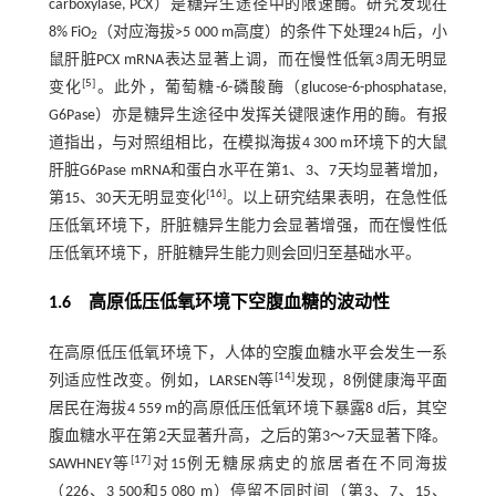
carboxylase, PCX）是糖异生途径中的限速酶。研究发现在
8% FiO
（对应海拔>5 000 m高度）的条件下处理24 h后，小
2
鼠肝脏PCX mRNA表达显著上调，而在慢性低氧3周无明显
[
5
]
变化
。此外，葡萄糖-6-磷酸酶（glucose-6-phosphatase,
G6Pase）亦是糖异生途径中发挥关键限速作用的酶。有报
道指出，与对照组相比，在模拟海拔4 300 m环境下的大鼠
肝脏G6Pase mRNA和蛋白水平在第1、3、7天均显著增加，
[
16
]
第15、30天无明显变化
。以上研究结果表明，在急性低
压低氧环境下，肝脏糖异生能力会显著增强，而在慢性低
压低氧环境下，肝脏糖异生能力则会回归至基础水平。
1.6 高原低压低氧环境下空腹血糖的波动性
在高原低压低氧环境下，人体的空腹血糖水平会发生一系
[
14
]
列适应性改变。例如，LARSEN等
发现，8例健康海平面
居民在海拔4 559 m的高原低压低氧环境下暴露8 d后，其空
腹血糖水平在第2天显著升高，之后的第3～7天显著下降。
[
17
]
SAWHNEY等
对15例无糖尿病史的旅居者在不同海拔
（226、3 500和5 080 m）停留不同时间（第3、7、15、