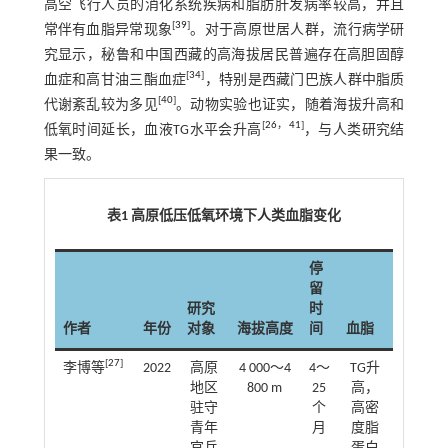
高空飞行人员的消化系统疾病和脂肪肝发病率较高，并且
[
39
]
常伴有血脂异常现象
。对于高原世居人群，流行病学研
究显示，秘鲁和中国西藏的高海拔居民普遍存在高胆固醇
[
34
]
血症和高甘油三酯血症
，特别是西藏门巴族人群中脂质
[
40
]
代谢紊乱较为多见
。动物实验也证实，随着海拔升高和
[
26
，
41
]
低氧时间延长，血液TG水平会升高
，与人类研究结
果一致。
表1 高原低压低氧环境下人类血脂变化
停
留
研究
时
作者
年份
对象
海拔高度
间
血脂
[
27
]
李博等
2022
高原
4 000～4
4～
TG升
地区
800 m
25
高，
驻守
个
高密
青年
月
度脂