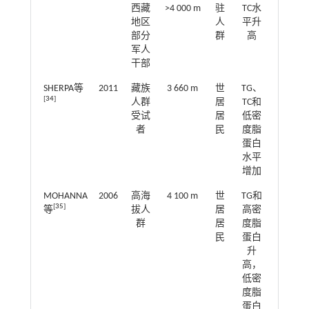
西藏
>4 000 m
驻
TC水
地区
人
平升
部分
群
高
军人
干部
SHERPA等
2011
藏族
3 660 m
世
TG、
[
34
]
人群
居
TC和
受试
居
低密
者
民
度脂
蛋白
水平
增加
MOHANNA
2006
高海
4 100 m
世
TG和
[
35
]
等
拔人
居
高密
群
居
度脂
民
蛋白
升
高，
低密
度脂
蛋白