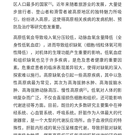
[
1
]
区人口最多的国家
。近年来随着旅游业的发展，大量徒
步旅行者、登山者和滑雪者被高原地区的独特魅力所吸
引，纷纷进入高原，这使得高原相关疾病的发病机制、预
防及治疗等研究愈发重要。
高原低氧会导致吸入氧分压较低，动脉血氧含量降低（全
身性低氧血症），进而导致组织缺氧（细胞/线粒体氧可用
性降低），对机体的生理功能产生重要的影响。低氧血症
和组织缺氧也见于许多疾病，是危及患者健康的重要因
素。危重症患者的临床表现差异较大，使得对缺氧的深入
探索难以施行。高原缺氧会引起一些高原疾病，其中以急
性高原病最为常见，其次为高海拔肺水肿、高海拔脑水
[
2
]
肿、高海拔肺动脉高压、慢性高原病
。低氧对人体的影
响复杂而广泛，不仅会直接损伤细胞和组织，还可能影响
代谢途径等方面。目前，既往的大多数研究主要集中在神
经系统、心血管系统、呼吸系统。肝脏作为人体最大的代
谢器官，是一个大型的代谢反应场所。由于血液供应的特
殊性，肝脏内形成的氧分压呈梯度代谢，导致肝脏对缺氧