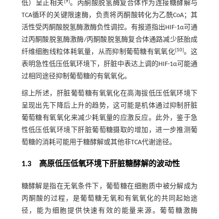
[
9
]
低）呈正相关
。丙酮酸脱氢酶复合体作为连接糖酵解与
TCA循环的关键限速酶，负责将丙酮酸转化为乙酰CoA；其
活性受丙酮酸脱氢酶激酶负性调控。有报道指出HIF-1α可通
过丙酮酸脱氢酶激酶/丙酮酸脱氢酶复合体通路减少胚胎成
[
10
]
纤维细胞线粒体耗氧量，从而抑制葡萄糖有氧氧化
。这
表明急性低压低氧环境下，肝脏中表达上调的HIF-1α可能通
过相同途径抑制葡萄糖的有氧氧化。
综上所述，肝脏葡萄糖有氧氧化在高海拔低压低氧环境下
呈现出先下降后上升的趋势，这可能是机体通过抑制肝脏
葡萄糖有氧氧化来减少耗氧量的应激反应。此外，鉴于急
性低压低氧环境下肝脏葡萄糖摄取的增加，进一步推测葡
萄糖的消耗可能用于糖酵解或其他非TCA代谢途径。
1.3 高原低压低氧环境下肝脏糖酵解的波动性
糖酵解是指在无氧条件下，葡萄糖在细胞质中被分解成为
丙酮酸的过程，是葡萄糖无氧和有氧氧化的共同起始途
径，能为细胞提供快速有效的能量来源。葡萄糖激酶