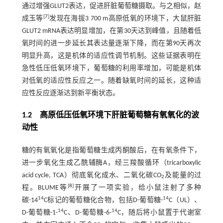
通过增强GLUT2表达，促进肝脏葡萄糖摄取。与之相似，赵
[
7
]
成玉等
发现在海拔3 700 m高原低氧的环境下，大鼠肝脏
GLUT2 mRNA表达明显增加，在第30天达到峰值，且随着低
氧时间的进一步延长其表达量逐渐下降，而在第90天再次
明显升高，这是机体的适应性调节机制。这些证据表明在
急性低压低氧环境下，葡萄糖的利用率增加，可能是机体
对低氧的适应性反应之一。随着缺氧时间的延长，这种适
应性反应逐渐达到新平衡状态。
1.2 高原低压低氧环境下肝脏葡萄糖有氧氧化的波
动性
糖的有氧氧化是指葡萄糖生成丙酮酸后，在有氧条件下，
进一步氧化生成乙酰辅酶A，经三羧酸循环（tricarboxylic
acid cycle, TCA）彻底氧化成水、二氧化碳CO
及能量的过
2
[
8
]
程。BLUME等
开展了一项实验，给小鼠注射了多种
14
14
碳-14
C标记的葡萄糖化合物，包括D-葡萄糖-
C（UL）、
14
14
D-葡萄糖-1-
C、D-葡萄糖-6-
C，随后将小鼠置于代谢室