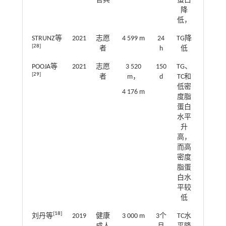
官兵
蛋白
降
低，
STRUNZ等
2021
志愿
4 599 m
24
TG降
[
28
]
者
h
低
POOJA等
2021
志愿
3 520
150
TG、
[
29
]
者
m，
d
TC和
低密
4 176 m
度脂
蛋白
水平
升
高，
而高
密度
脂蛋
白水
平较
低
[
18
]
刘丹等
2019
健康
3 000 m
3个
TC水