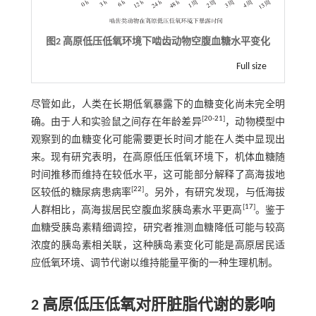
图2 高原低压低氧环境下啮齿动物空腹血糖水平变化
Full size
尽管如此，人类在长期低氧暴露下的血糖变化尚未完全明
[
20
-
21
]
确。由于人和实验鼠之间存在年龄差异
，动物模型中
观察到的血糖变化可能需要更长时间才能在人类中显现出
来。现有研究表明，在高原低压低氧环境下，机体血糖随
时间推移而维持在较低水平，这可能部分解释了高海拔地
[
22
]
区较低的糖尿病患病率
。另外，有研究发现，与低海拔
[
17
]
人群相比，高海拔居民空腹血浆胰岛素水平更高
。鉴于
血糖受胰岛素精细调控，研究者推测血糖降低可能与较高
浓度的胰岛素相关联，这种胰岛素变化可能是高原居民适
应低氧环境、调节代谢以维持能量平衡的一种生理机制。
2 高原低压低氧对肝脏脂代谢的影响