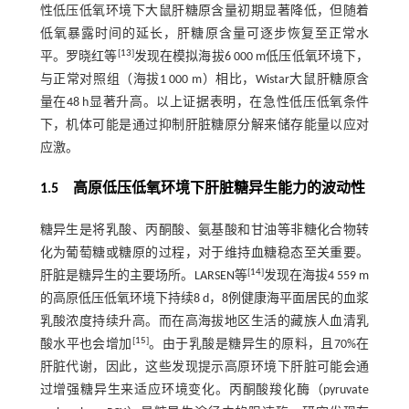
性低压低氧环境下大鼠肝糖原含量初期显著降低，但随着
低氧暴露时间的延长，肝糖原含量可逐步恢复至正常水
[
13
]
平。罗晓红等
发现在模拟海拔6 000 m低压低氧环境下，
与正常对照组（海拔1 000 m）相比，Wistar大鼠肝糖原含
量在48 h显著升高。以上证据表明，在急性低压低氧条件
下，机体可能是通过抑制肝脏糖原分解来储存能量以应对
应激。
1.5 高原低压低氧环境下肝脏糖异生能力的波动性
糖异生是将乳酸、丙酮酸、氨基酸和甘油等非糖化合物转
化为葡萄糖或糖原的过程，对于维持血糖稳态至关重要。
[
14
]
肝脏是糖异生的主要场所。LARSEN等
发现在海拔4 559 m
的高原低压低氧环境下持续8 d，8例健康海平面居民的血浆
乳酸浓度持续升高。而在高海拔地区生活的藏族人血清乳
[
15
]
酸水平也会增加
。由于乳酸是糖异生的原料，且70%在
肝脏代谢，因此，这些发现提示高原环境下肝脏可能会通
过增强糖异生来适应环境变化。丙酮酸羧化酶（pyruvate