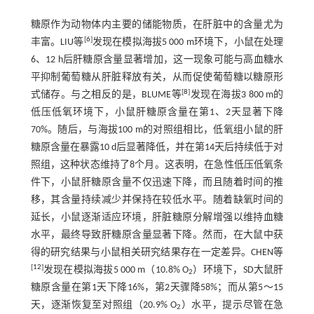
糖原作为动物体内主要的储能物质，在肝脏中的含量尤为
[
6
]
丰富。LIU等
发现在模拟海拔5 000 m环境下，小鼠在处理
6、12 h后肝糖原含量显著增加，这一现象可能与高血糖水
平抑制葡萄糖从肝脏释放有关，从而促使葡萄糖以糖原形
[
8
]
式储存。与之相反的是，BLUME等
发现在海拔3 800 m的
低压低氧环境下，小鼠肝糖原含量在第1、2天显著下降
70%。随后，与海拔100 m的对照组相比，低氧组小鼠的肝
糖原含量在暴露10 d后显著降低，并在第14天后持续低于对
照组，这种状态维持了8个月。这表明，在急性低压低氧条
件下，小鼠肝糖原含量不仅迅速下降，而且随着时间的推
移，其含量持续减少并保持在较低水平。随着缺氧时间的
延长，小鼠逐渐适应环境，肝脏糖原分解增强以维持血糖
水平，最终导致肝糖原含量显著下降。然而，在大鼠中获
得的研究结果与小鼠相关研究结果存在一定差异。CHEN等
[
12
]
发现在模拟海拔5 000 m（10.8% O
）环境下，SD大鼠肝
2
糖原含量在第1天下降16%，第2天骤降58%；而从第5～15
天，逐渐恢复至对照组（20.9% O
）水平，提示尽管在急
2