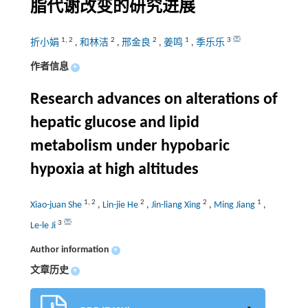
脂代谢改变的研究进展
1
,
2
2
2
1
3
折小娟
,
和林洁
,
邢金良
,
姜鸣
,
季乐乐
作者信息
+
Research advances on alterations of
hepatic glucose and lipid
metabolism under hypobaric
hypoxia at high altitudes
1
,
2
2
2
1
Xiao-juan She
,
Lin-jie He
,
Jin-liang Xing
,
Ming Jiang
,
3
Le-le Ji
Author information
+
文章历史
+