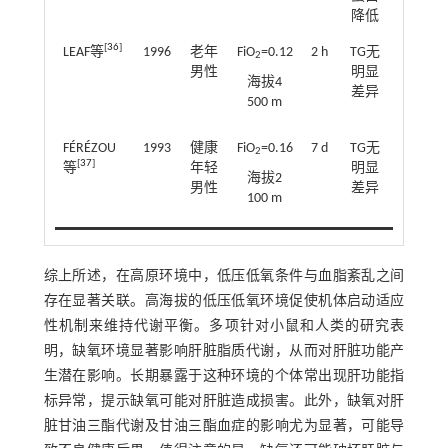
降低
[
36
]
LEAF等
1996
老年
FiO
=0.12
2 h
TG无
2
男性
明显
海拔4
差异
500 m
FÉRÉZOU
1993
健康
FiO
=0.16
7 d
TG无
2
[
37
]
等
年轻
明显
海拔2
男性
差异
100 m
综上所述，在高原环境中，低压低氧条件与血脂紊乱之间
存在显著关联。高海拔的低压低氧环境促使机体启动适应
性机制来维持代谢平衡。多项针对小鼠和人类的研究表
明，缺氧环境显著影响肝脏脂质代谢，从而对肝脏功能产
生潜在影响。长期暴露于这种环境的个体常出现肝功能指
标异常，提示缺氧可能对肝脏造成损害。此外，缺氧对肝
脏甘油三酯代谢及甘油三酯血症的影响尤为显著，可能导