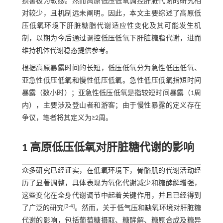
损害极为敏感。然而高原低压低氧调控肝脏代谢的研究相
对较少，且机制远未阐明。因此，本文主要综述了高原低
压低氧环境下肝脏糖脂代谢适应性变化及其可能发生机
制，以期为今后通过调控低压低氧下肝脏糖脂代谢，进而
维持机体代谢稳态提供参考。
根据高原暴露时间的长短，低压低氧分为急性低压低氧、
亚急性低压低氧和慢性低压低氧。急性低压低氧指短时间
暴露（数小时）；亚急性低压低氧是指较短时间暴露（1周
内），主要涉及登山者和游客；由于慢性暴露的定义存在
争议，笔者将其定义为≥2周。
1 高原低压低氧对肝脏糖代谢的影响
众多研究已经证实，在低氧环境下，骨骼肌的代谢活动经
历了显著调整，具体表现为氧化代谢减少和糖酵解增强，
这些变化在全身代谢调节中起着关键作用，并且已经得到
[
3
-
4
]
了广泛的研究
。然而，关于低气压和缺氧环境对肝脏糖
代谢的影响，包括葡萄糖摄取、糖酵解、糖原合成及糖异