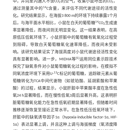
中，并向室内通入不含CO
的空气，收集小鼠呼出的CO
，
2
2
14
通过测量其中的
C含量，来评估不同代谢途径的活性变
化。研究结果显示，在海拔3 800 m的环境下持续暴露1个月
14
后，与海平面水平相比，小鼠在白天的葡萄糖
CO
生成速
2
率显著降低，而夜间则无明显变化。这一结果表明，在高
原低压低氧环境下，小鼠肝脏中的葡萄糖有氧氧化过程受
到阻碍，导致白天葡萄糖氧化速率降低，而夜间未受影
响。该研究结果证实了海拔高度对小鼠代谢途径活性变化
[
5
]
具有显著影响。进一步，MIDHA等
运用同位素示踪技术
探究了缺氧条件对小鼠葡萄糖氧化过程的影响，在模拟不
13
同氧浓度环境下采用U-
C标记的葡萄糖，追踪碳元素从葡
萄糖转化为TCA中间代谢物（如琥珀酸、延胡索酸和苹果
酸）的过程，结果显示，小鼠肝脏中苹果酸丰度在急性低
氧24 h显著降低，而在慢性低氧3周后显著升高，这表明肝
脏葡萄糖氧化能力在急性低氧初期显著降低，但随着时间
推移逐渐恢复至接近正常水平。在急性低压低氧环境下，
肝脏中的缺氧诱导因子1α（hypoxia-inducible factor-1α, HIF-
1α）表达显著上调，并且这种上调与海拔梯度（氧浓度降