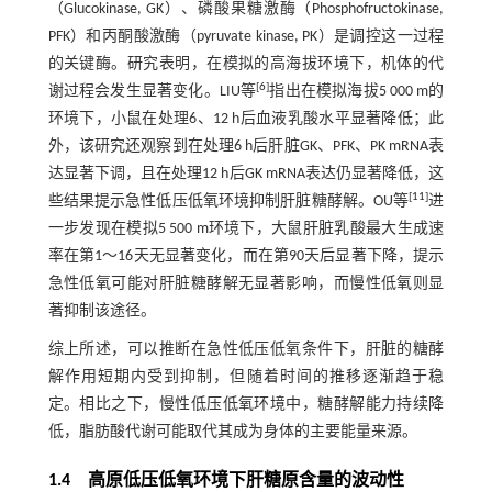
（Glucokinase, GK）、磷酸果糖激酶（Phosphofructokinase,
PFK）和丙酮酸激酶（pyruvate kinase, PK）是调控这一过程
的关键酶。研究表明，在模拟的高海拔环境下，机体的代
[
6
]
谢过程会发生显著变化。LIU等
指出在模拟海拔5 000 m的
环境下，小鼠在处理6、12 h后血液乳酸水平显著降低；此
外，该研究还观察到在处理6 h后肝脏GK、PFK、PK mRNA表
达显著下调，且在处理12 h后GK mRNA表达仍显著降低，这
[
11
]
些结果提示急性低压低氧环境抑制肝脏糖酵解。OU等
进
一步发现在模拟5 500 m环境下，大鼠肝脏乳酸最大生成速
率在第1～16天无显著变化，而在第90天后显著下降，提示
急性低氧可能对肝脏糖酵解无显著影响，而慢性低氧则显
著抑制该途径。
综上所述，可以推断在急性低压低氧条件下，肝脏的糖酵
解作用短期内受到抑制，但随着时间的推移逐渐趋于稳
定。相比之下，慢性低压低氧环境中，糖酵解能力持续降
低，脂肪酸代谢可能取代其成为身体的主要能量来源。
1.4 高原低压低氧环境下肝糖原含量的波动性