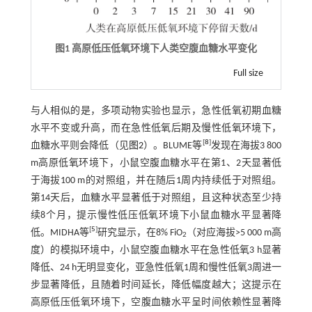
图1 高原低压低氧环境下人类空腹血糖水平变化
Full size
与人相似的是，多项动物实验也显示，急性低氧初期血糖
水平不变或升高，而在急性低氧后期及慢性低氧环境下，
[
8
]
血糖水平则会降低（见
图2
）。BLUME等
发现在海拔3 800
m高原低氧环境下，小鼠空腹血糖水平在第1、2天显著低
于海拔100 m的对照组，并在随后1周内持续低于对照组。
第14天后，血糖水平显著低于对照组，且这种状态至少持
续8个月，提示慢性低压低氧环境下小鼠血糖水平显著降
[
5
]
低。MIDHA等
研究显示，在8% FiO
（对应海拔>5 000 m高
2
度）的模拟环境中，小鼠空腹血糖水平在急性低氧3 h显著
降低、24 h无明显变化，亚急性低氧1周和慢性低氧3周进一
步显著降低，且随着时间延长，降低幅度越大；这提示在
高原低压低氧环境下，空腹血糖水平呈时间依赖性显著降