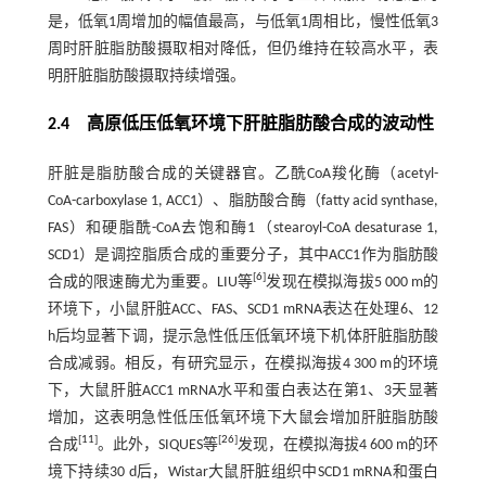
是，低氧1周增加的幅值最高，与低氧1周相比，慢性低氧3
周时肝脏脂肪酸摄取相对降低，但仍维持在较高水平，表
明肝脏脂肪酸摄取持续增强。
2.4 高原低压低氧环境下肝脏脂肪酸合成的波动性
肝脏是脂肪酸合成的关键器官。乙酰CoA羧化酶（acetyl-
CoA-carboxylase 1, ACC1）、脂肪酸合酶（fatty acid synthase,
FAS）和硬脂酰-CoA去饱和酶1（stearoyl-CoA desaturase 1,
SCD1）是调控脂质合成的重要分子，其中ACC1作为脂肪酸
[
6
]
合成的限速酶尤为重要。LIU等
发现在模拟海拔5 000 m的
环境下，小鼠肝脏ACC、FAS、SCD1 mRNA表达在处理6、12
h后均显著下调，提示急性低压低氧环境下机体肝脏脂肪酸
合成减弱。相反，有研究显示，在模拟海拔4 300 m的环境
下，大鼠肝脏ACC1 mRNA水平和蛋白表达在第1、3天显著
增加，这表明急性低压低氧环境下大鼠会增加肝脏脂肪酸
[
11
]
[
26
]
合成
。此外，SIQUES等
发现，在模拟海拔4 600 m的环
境下持续30 d后，Wistar大鼠肝脏组织中SCD1 mRNA和蛋白