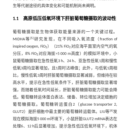
生等代谢途径的具体变化和可能机制尚未阐明。
1.1 高原低压低氧环境下肝脏葡萄糖摄取的波动性
葡萄糖摄取是生物体获取能量来源的一个关键过程。
[
5
]
MIDHA等
研究发现，在不同吸入氧浓度（fraction of
inspired oxygen, FiO
）（21% FiO
对应海平面室内空气的氧
2
2
分压，8% FiO
对应海拔>5 000 m高度）的模拟环境中，小
2
鼠葡萄糖摄取在急性低氧3 h、24 h、亚急性低氧1周和慢性
低氧3周均显著增加，且1周时达峰值；此外，与低氧1周相
比，慢性低氧3周时肝脏葡萄糖摄取显著减弱，但维持在较
高水平，提示在急性低氧条件下，肝脏葡萄糖摄取显著增
强，而随着低氧时间延长，肝脏葡萄糖摄取能力可能会降
低。葡萄糖转运体蛋白表达、储备、转位增加决定细胞的
葡萄糖摄取。葡萄糖转运蛋白2（glucose transporter 2,
[
6
]
GLUT2）是肝细胞中最主要的葡萄糖转运载体。LIU等
发
现在模拟海拔5 000 m环境下，小鼠肝脏GLUT2 mRNA表达在
处理6、12 h后显著增加，提示急性低压低氧环境下，机体