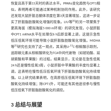
恢复且高于第15天时的表达水平。PPARα变化趋势与CPT1相
似，表明两者可能通过某种机制协同作用。此外，该研究
还发现大鼠肝脏总酮体浓度在第3天显著增加，这进一步证
[
6
]
实了肝脏脂肪酸氧化增强的现象。LIU等
的另一项聚焦于
更高海拔（模拟海拔5 000 m环境）的研究发现，小鼠肝脏
中CPT1 mRNA水平在处理仅6 h后即显著上调，这提示急性
低压低氧环境可能导致小鼠肝脏脂肪酸氧化增强。MIDHA
[
5
]
13
等
研究也支持了这一观点，其采用U-
C-棕榈酸示踪剂，
追踪碳元素从棕榈酸转化为TCA中间代谢物（如琥珀酸、延
胡索酸和苹果酸）的过程。结果显示，无论是在急性低氧
24 h还是慢性低氧3周，小鼠肝脏中苹果酸的丰度均显著上
调，这表明在慢性低压低氧环境下肝脏脂肪酸氧化持续增
强。以上研究结果表明，在高原低压低氧环境下肝脏脂肪
酸氧化持续增强；除CPT1外，可能还有其他途径参与慢性
低压低氧下肝脏脂肪酸氧化的调控。
3 总结与展望