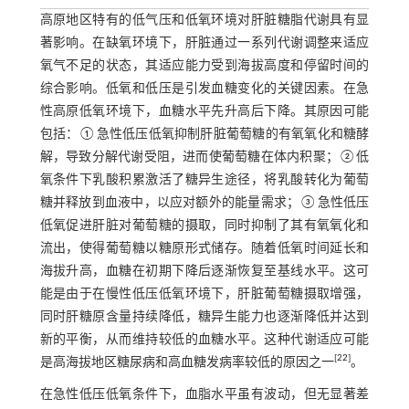
高原地区特有的低气压和低氧环境对肝脏糖脂代谢具有显
著影响。在缺氧环境下，肝脏通过一系列代谢调整来适应
氧气不足的状态，其适应能力受到海拔高度和停留时间的
综合影响。低氧和低压是引发血糖变化的关键因素。在急
性高原低氧环境下，血糖水平先升高后下降。其原因可能
包括：①急性低压低氧抑制肝脏葡萄糖的有氧氧化和糖酵
解，导致分解代谢受阻，进而使葡萄糖在体内积聚；②低
氧条件下乳酸积累激活了糖异生途径，将乳酸转化为葡萄
糖并释放到血液中，以应对额外的能量需求；③急性低压
低氧促进肝脏对葡萄糖的摄取，同时抑制了其有氧氧化和
流出，使得葡萄糖以糖原形式储存。随着低氧时间延长和
海拔升高，血糖在初期下降后逐渐恢复至基线水平。这可
能是由于在慢性低压低氧环境下，肝脏葡萄糖摄取增强，
同时肝糖原含量持续降低，糖异生能力也逐渐降低并达到
新的平衡，从而维持较低的血糖水平。这种代谢适应可能
[
22
]
是高海拔地区糖尿病和高血糖发病率较低的原因之一
。
在急性低压低氧条件下，血脂水平虽有波动，但无显著差