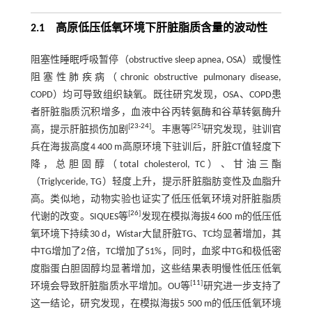
2.1 高原低压低氧环境下肝脏脂质含量的波动性
阻塞性睡眠呼吸暂停（obstructive sleep apnea, OSA）或慢性
阻塞性肺疾病（chronic obstructive pulmonary disease,
COPD）均可导致组织缺氧。既往研究发现，OSA、COPD患
者肝脏脂质沉积增多，血液中谷丙转氨酶和谷草转氨酶升
[
23
-
24
]
[
25
]
高，提示肝脏损伤加剧
。丰惠等
研究发现，驻训官
兵在海拔高度4 400 m高原环境下驻训后，肝脏CT值轻度下
降，总胆固醇（total cholesterol, TC）、甘油三酯
（Triglyceride, TG）轻度上升，提示肝脏脂肪变性及血脂升
高。类似地，动物实验也证实了低压低氧环境对肝脏脂质
[
26
]
代谢的改变。SIQUES等
发现在模拟海拔4 600 m的低压低
氧环境下持续30 d，Wistar大鼠肝脏TG、TC均显著增加，其
中TG增加了2倍，TC增加了51%，同时，血浆中TG和极低密
度脂蛋白胆固醇均显著增加，这些结果表明慢性低压低氧
[
11
]
环境会导致肝脏脂质水平增加。OU等
研究进一步支持了
这一结论，研究发现，在模拟海拔5 500 m的低压低氧环境