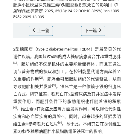
肥胖小鼠模型探究维生素D对脂肪组织铁死亡的影响[J].
中
国现代医学杂志
, 2025, 35(13): 24-29 DOI:10.3969/j.issn.1005-
8982.2025.13.005
上一篇
下一篇
2型糖尿病（type 2 diabetes mellitus, T2DM）是最常见的代
谢性疾病，我国超过60%的成人糖尿病患者合并超重或肥胖
[
1
]
。脂肪组织不仅是机体的主要能量储存体，而且其通过
调节营养物质的摄取和加工，在控制能量代谢方面起着至
[
2
]
关重要的作用
。肥胖会引起脂肪组织的代谢紊乱，从而
[
3
]
导致肥胖相关并发症
。铁死亡是一种依赖于铁的细胞死
亡方式。研究证实，铁死亡在2型糖尿病及其并发症中发挥
重要作用，而肥胖条件下的脂肪组织也伴随着铁的积累
[
4
]
。维生素D在炎症反应等方面发挥作用，可以降低代谢性
[
5
]
疾病和心血管疾病的风险
。同时，越来越多的证据表明
[
6
]
维生素D参与铁死亡过程
。基于此，本研究旨在探讨维生
素D对2型糖尿病肥胖小鼠脂肪组织铁死亡的影响。