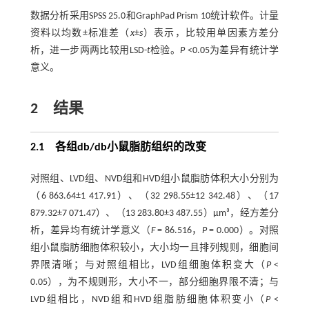
数据分析采用SPSS 25.0和GraphPad Prism 10统计软件。计量
资料以均数±标准差（
x
±
s
）表示，比较用单因素方差分
析，进一步两两比较用LSD-
t
检验。
P
<0.05为差异有统计学
意义。
2 结果
2.1 各组db/db小鼠脂肪组织的改变
对照组、LVD组、NVD组和HVD组小鼠脂肪体积大小分别为
（6 863.64±1 417.91）、（32 298.55±12 342.48）、（17
879.32±7 071.47）、（13 283.80±3 487.55）μm³，经方差分
析，差异均有统计学意义（
F
= 86.516，
P
= 0.000）。对照
组小鼠脂肪细胞体积较小，大小均一且排列规则，细胞间
界限清晰；与对照组相比，LVD组细胞体积变大（
P
<
0.05），为不规则形，大小不一，部分细胞界限不清；与
LVD组相比，NVD组和HVD组脂肪细胞体积变小（
P
<