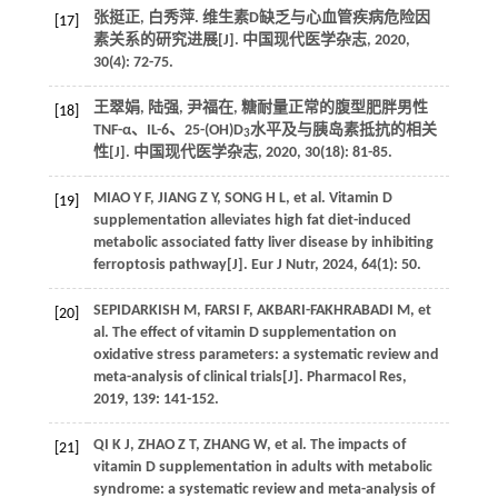
张挺正, 白秀萍. 维生素D缺乏与心血管疾病危险因
[17]
素关系的研究进展[J]. 中国现代医学杂志, 2020,
30(4): 72-75.
王翠娟, 陆强, 尹福在, 糖耐量正常的腹型肥胖男性
[18]
TNF-α、IL-6、25-(OH)D
水平及与胰岛素抵抗的相关
3
性[J]. 中国现代医学杂志, 2020, 30(18): 81-85.
MIAO Y F, JIANG Z Y, SONG H L, et al. Vitamin D
[19]
supplementation alleviates high fat diet-induced
metabolic associated fatty liver disease by inhibiting
ferroptosis pathway[J]. Eur J Nutr, 2024, 64(1): 50.
SEPIDARKISH M, FARSI F, AKBARI-FAKHRABADI M, et
[20]
al. The effect of vitamin D supplementation on
oxidative stress parameters: a systematic review and
meta-analysis of clinical trials[J]. Pharmacol Res,
2019, 139: 141-152.
QI K J, ZHAO Z T, ZHANG W, et al. The impacts of
[21]
vitamin D supplementation in adults with metabolic
syndrome: a systematic review and meta-analysis of