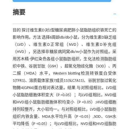
摘要
目的 探讨维生素D对2型糖尿病肥胖小鼠脂肪组织铁死亡的
影响作用。方法 选择6周龄db/db小鼠，分为维生素D缺乏组
（LVD）、维生素D正常组（NVD）、维生素D补充组
（HVD），另选择非糖尿病同窝db/m小鼠作为对照组。采
用苏木精-伊红染色各组小鼠脂肪组织，生化法检测脂肪组
织中铁、谷胱甘肽（GSH）、超氧化物歧化酶（SOD）、丙
二醛（MDA）水平，Western blotting检测转铁蛋白受体
1(TFR1)、溶质载体家族7成员11(SLC7A11)、谷胱甘肽过氧化
物酶4(GPX4)蛋白相对表达量。结果 与对照组相比，LVD组
小鼠脂肪细胞体积变大（P <0.05）；与LVD组相比，NVD组
和HVD组小鼠脂肪细胞体积均变小（P <0.05）;HVD组细胞
排列较整齐，大小较均一。与对照组相比，LVD组小鼠脂肪
组织内铁含量、MDA水平均升高（P <0.05）,SOD、GSH水
平均降低（P <0.05）；与LVD组相比，NVD组和HVD组脂肪