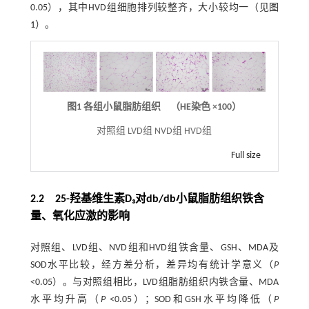
0.05），其中HVD组细胞排列较整齐，大小较均一（见
图
1
）。
图1 各组小鼠脂肪组织 （HE染色 ×100）
对照组 LVD组 NVD组 HVD组
Full size
2.2 25-羟基维生素D₃对db/db小鼠脂肪组织铁含
量、氧化应激的影响
对照组、LVD组、NVD组和HVD组铁含量、GSH、MDA及
SOD水平比较，经方差分析，差异均有统计学意义（
P
<0.05）。与对照组相比，LVD组脂肪组织内铁含量、MDA
水平均升高（
P
<0.05）；SOD和GSH水平均降低（
P