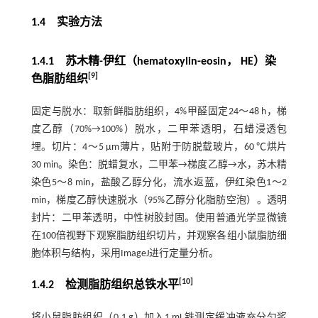
1.4 实验方法
1.4.1 苏木精-伊红（hematoxylin-eosin， HE）染
[
9
]
色脂肪组织
固定与脱水：取新鲜脂肪组织，4%甲醛固定24～48 h，梯
度乙醇（70%→100%）脱水，二甲苯透明，石蜡浸透包
埋。切片：4～5 μm薄片，贴附于防脱载玻片，60 ℃烘片
30 min。染色：脱蜡复水，二甲苯→梯度乙醇→水，苏木精
染色5～8 min，盐酸乙醇分化，流水返蓝，伊红染色1～2
min，梯度乙醇快速脱水（95%乙醇分化脂肪空泡）。透明
封片：二甲苯透明，中性树胶封固。使用普通光学显微镜
在100倍视野下观察脂肪组织切片，并观察各组小鼠脂肪细
胞体积与结构，采用ImageJ进行定量分析。
[
10
]
1.4.2 检测脂肪组织总铁水平
将小鼠脂肪组织（0.1 g）加入1 mL铁测定缓冲液充分匀浆