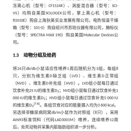
冻离心机（型号：CF1524R）、涡旋混合器（型号：SCI-
VS）均购自美国SCILOGEX公司，掌上离心机（型号：
81010E）购自上海狄昊实业发展有限公司，电热恒温干燥
箱（型号：101-0）购自绍兴市苏珀仪器有限公司，酶标仪
（型号：SPECTRA MAX 190）购自美国Molecular Devices公
司。
1.3 动物分组及给药
将24只db/db小鼠适应性喂养1周后随机分为3组，每组8
只，分别为维生素D缺乏组（LVD）、维生素D正常组
（NVD）、维生素D补充组（HVD）。LVD组小鼠每日通过
饮食补充25 IU的维生素D
；NVD组小鼠每日通过饮食补充1
3
000 IU的维生素D
；HVD组小鼠每日通过饮食补充5 000 IU
3
[
7
-
8
]
的维生素D
。各组饮食对应的能量摄入均为3 600 kcal。
3
另选择非糖尿病同窝db/m小鼠作为对照组（8只），采用
AIN93标准饲料（代码LAD3001M）喂养，连续喂养12周
后，处死动物并采集内脏脂肪组织进一步分析。