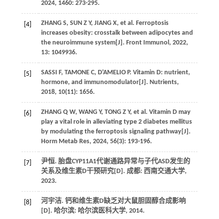
2024, 1460: 273-295.
ZHANG S, SUN Z Y, JIANG X, et al. Ferroptosis
[4]
increases obesity: crosstalk between adipocytes and
the neuroimmune system[J]. Front Immunol, 2022,
13: 1049936.
SASSI F, TAMONE C, D'AMELIO P. Vitamin D: nutrient,
[5]
hormone, and immunomodulator[J]. Nutrients,
2018, 10(11): 1656.
ZHANG Q W, WANG Y, TONG Z Y, et al. Vitamin D may
[6]
play a vital role in alleviating type 2 diabetes mellitus
by modulating the ferroptosis signaling pathway[J].
Horm Metab Res, 2024, 56(3): 193-196.
尹恒. 胎盘CYP11A1代谢通路异常与子代ASD发生的
[7]
关系及维生素D干预研究[D]. 成都: 西南交通大学,
2023.
河宇洁. 钙和维生素D缺乏对大鼠胆固醇合成影响
[8]
[D]. 哈尔滨: 哈尔滨医科大学, 2014.