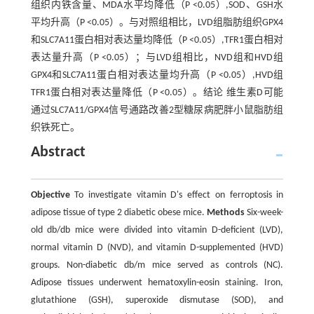
组织内铁含量、MDA水平均降低（P <0.05）,SOD、GSH水
平均升高（P <0.05）。与对照组相比，LVD组脂肪组织GPX4
和SLC7A11蛋白相对表达量均降低（P <0.05）,TFR1蛋白相对
表达量升高（P <0.05）；与LVD组相比，NVD组和HVD组
GPX4和SLC7A11蛋白相对表达量均升高（P <0.05）,HVD组
TFR1蛋白相对表达量降低（P <0.05）。结论 维生素D可能
通过SLC7A11/GPX4信号通路改善2型糖尿病肥胖小鼠脂肪组
织铁死亡。
Abstract
Objective
To investigate vitamin D's effect on ferroptosis in
adipose tissue of type 2 diabetic obese mice.
Methods
Six-week-
old db/db mice were divided into vitamin D-deficient (LVD),
normal vitamin D (NVD), and vitamin D-supplemented (HVD)
groups. Non-diabetic db/m mice served as controls (NC).
Adipose tissues underwent hematoxylin-eosin staining. Iron,
glutathione (GSH), superoxide dismutase (SOD), and