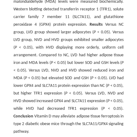
malondialdehyde (MDA) levels were measured biochemically.
Western blotting detected transferrin receptor 1 (TFR1), solute
carrier family 7 member 11 (SLC7A11), and glutathione
peroxidase 4 (GPX4) protein expression.
Results
Versus NC
group, LVD group showed larger adipocytes (
P
< 0.05). Versus
LVD group, NVD and HVD groups exhibited smaller adipocytes
(
P
< 0.05), with HVD displaying more orderly, uniform cell
arrangement. Compared to NC, LVD had higher adipose tissue
iron and MDA levels (
P
< 0.05) but lower SOD and GSH levels (
P
< 0.05). Versus LVD, NVD and HVD showed reduced iron and
MDA (
P
< 0.05) but elevated SOD and GSH (
P
< 0.05). LVD had
lower GPX4 and SLC7A11 protein expression than NC (
P
< 0.05),
but higher TFR1 expression (
P
< 0.05). Versus LVD, NVD and
HVD showed increased GPX4 and SLC7A11 expression (
P
< 0.05),
while HVD had decreased TFR1 expression (
P
< 0.05).
Conclusion
Vitamin D may alleviate adipose tissue ferroptosis in
type 2 diabetic obese mice through the SLC7A11/GPX4 signaling
pathway.