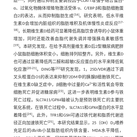
症
，同时通过抑制主要调控因子CCATT增强子结合蛋白-
α、过氧化物酶体增殖物激活受体-γ、C/EBP β和脂肪细胞蛋
[
16
]
白2的表达，从而抑制脂肪生成
。研究表明，低水平维
[
17
-
生素D会增加内脏组织的脂肪堆积及机体慢性炎症反应
18
]
，长期维生素D给药可显著降低高脂饮食诱导的小鼠体重
增加，同时还能改善血脂代谢失调并增强胰岛素敏感性
[
19
]
。本研究发现，在给予高剂量维生素D后2型糖尿病肥胖
小鼠脂肪细胞体积变小，细胞排列较整齐。另外，维生素D
也可通过显著降低丙二醛和超敏C反应蛋白的水平来降低氧
[
20
-
21
]
[
22
]
化应激
。DING等
研究发现，1，25D/VDR通过下调
叉头框蛋白O1的表达来抑制T2DM中的胰腺β细胞铁死亡。
2+
在维生素D缺乏症中，β细胞中过量的Ca
和活性氧会导致
[
23
]
细胞死亡并促进糖尿病
，这进一步表明维生素D参与铁
死亡过程。SLC7A11/GPX4轴被认为是预防铁死亡的主要抗
氧化系统，在铁死亡过程中，SLC7A11和GPX4蛋白的水平显
[
24
]
着降低
。此外，TFR1和GSH可通过铁代谢和脂质代谢途
[
25
]
径正向加速铁死亡
。本研究结果显示，25（OH）D
喂养
3
充足后的db/db小鼠脂肪组织内铁含量、MDA水平降低，