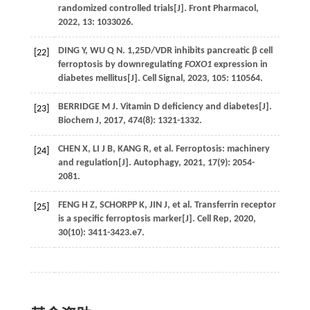
randomized controlled trials[J]. Front Pharmacol,
2022, 13: 1033026.
DING Y, WU Q N. 1,25D/VDR inhibits pancreatic β cell
[22]
ferroptosis by downregulating
FOXO1
expression in
diabetes mellitus[J]. Cell Signal, 2023, 105: 110564.
BERRIDGE M J. Vitamin D deficiency and diabetes[J].
[23]
Biochem J, 2017, 474(8): 1321-1332.
CHEN X, LI J B, KANG R, et al. Ferroptosis: machinery
[24]
and regulation[J]. Autophagy, 2021, 17(9): 2054-
2081.
FENG H Z, SCHORPP K, JIN J, et al. Transferrin receptor
[25]
is a specific ferroptosis marker[J]. Cell Rep, 2020,
30(10): 3411-3423.e7.