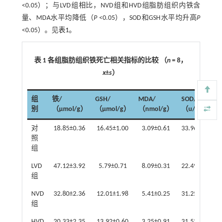
<0.05）；与LVD组相比，NVD组和HVD组脂肪组织内铁含
量、MDA水平均降低（
P
<0.05），SOD和GSH水平均升高
P
<0.05）。见
表1
。
表 1 各组脂肪组织铁死亡相关指标的比较 （
n
= 8，
x
±
s
）
组
铁/
GSH/
MDA/
SOD/
别
（μmol/g）
（μmol/g）
（nmol/g）
（u/mg）
对
18.85±0.36
16.45±1.00
3.09±0.61
33.96±4.27
照
组
LVD
47.12±3.92
5.79±0.71
8.09±0.31
22.49±1.71
组
NVD
32.80±2.36
12.01±1.98
5.41±0.25
31.25±0.85
组
HVD
20.33±2.35
13.92±0.60
3.25±0.91
31.53±1.45