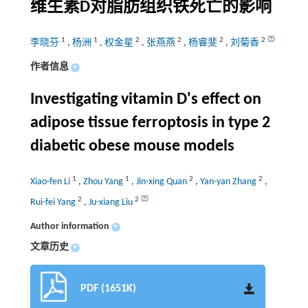
维生素D对脂肪组织铁死亡的影响
1
1
2
2
2
2
李晓芬
,
杨洲
,
权金星
,
张燕燕
,
杨睿斐
,
刘菊香
作者信息
+
Investigating vitamin D's effect on
adipose tissue ferroptosis in type 2
diabetic obese mouse models
1
1
2
2
Xiao-fen Li
,
Zhou Yang
,
Jin-xing Quan
,
Yan-yan Zhang
,
2
2
Rui-fei Yang
,
Ju-xiang Liu
Author information
+
文章历史
+
PDF (1651K)