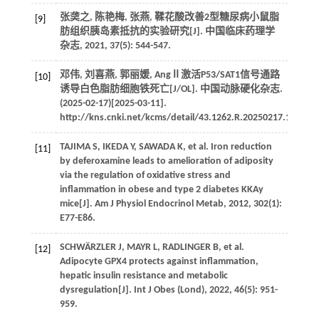
张䶮之, 陈艳梅, 张燕, 鞣花酸改善2型糖尿病小鼠脂
[9]
肪组织胰岛素抵抗的实验研究[J]. 中国临床药理学
杂志, 2021, 37(5): 544-547.
邓伟, 刘喜燕, 郭丽媛, AngⅡ激活P53/SAT1信号通路
[10]
诱导白色脂肪细胞铁死亡[J/OL]. 中国动脉硬化杂志.
(2025-02-17)[2025-03-11].
http://kns.cnki.net/kcms/detail/43.1262.R.20250217.1425.00
TAJIMA S, IKEDA Y, SAWADA K, et al. Iron reduction
[11]
by deferoxamine leads to amelioration of adiposity
via the regulation of oxidative stress and
inflammation in obese and type 2 diabetes KKAy
mice[J]. Am J Physiol Endocrinol Metab, 2012, 302(1):
E77-E86.
SCHWÄRZLER J, MAYR L, RADLINGER B, et al.
[12]
Adipocyte GPX4 protects against inflammation,
hepatic insulin resistance and metabolic
dysregulation[J]. Int J Obes (Lond), 2022, 46(5): 951-
959.