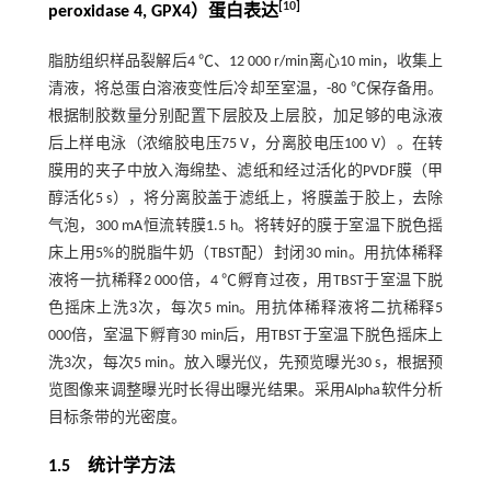
[
10
]
peroxidase 4, GPX4）蛋白表达
脂肪组织样品裂解后4 ℃、12 000 r/min离心10 min，收集上
清液，将总蛋白溶液变性后冷却至室温，-80 ℃保存备用。
根据制胶数量分别配置下层胶及上层胶，加足够的电泳液
后上样电泳（浓缩胶电压75 V，分离胶电压100 V）。在转
膜用的夹子中放入海绵垫、滤纸和经过活化的PVDF膜（甲
醇活化5 s），将分离胶盖于滤纸上，将膜盖于胶上，去除
气泡，300 mA恒流转膜1.5 h。将转好的膜于室温下脱色摇
床上用5%的脱脂牛奶（TBST配）封闭30 min。用抗体稀释
液将一抗稀释2 000倍，4 ℃孵育过夜，用TBST于室温下脱
色摇床上洗3次，每次5 min。用抗体稀释液将二抗稀释5
000倍，室温下孵育30 min后，用TBST于室温下脱色摇床上
洗3次，每次5 min。放入曝光仪，先预览曝光30 s，根据预
览图像来调整曝光时长得出曝光结果。采用Alpha软件分析
目标条带的光密度。
1.5 统计学方法