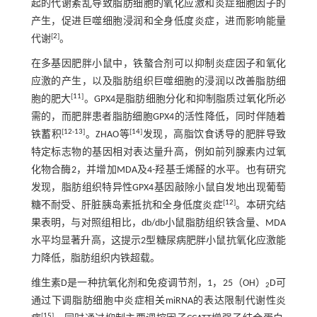
起的代谢紊乱导致脂肪细胞的氧化应激和炎症细胞因子的
产生，促进巨噬细胞浸润和全身低度炎症，进而影响能量
[
2
]
代谢
。
在多基因肥胖小鼠中，铁螯合剂可以抑制炎症因子和氧化
应激的产生，以及脂肪组织巨噬细胞的浸润以改善脂肪细
[
11
]
胞的肥大
。GPX4是脂肪细胞分化和抑制脂质过氧化所必
需的，而肥胖患者脂肪细胞GPX4的活性降低，同时伴随着
[
12
-
13
]
[
14
]
铁蓄积
。ZHAO等
发现，高脂饮食诱导的肥胖导致
特定标志物的基因相对表达量升高，例如前列腺素内过氧
化物合酶2，并增加MDA及4-羟基壬烯醛的水平。也有研究
发现，脂肪组织特异性GPX4基因敲除小鼠自发地出现葡萄
[
12
]
糖不耐受、肝脏胰岛素抵抗和全身低度炎症
。本研究结
果表明，与对照组相比，db/db小鼠脂肪组织铁含量、MDA
水平均显著升高，这提示2型糖尿病肥胖小鼠抗氧化应激能
力降低，脂肪组织内铁超载。
维生素D是一种抗氧化剂和免疫调节剂，1，25（OH）
D可
2
通过下调脂肪细胞中炎症相关miRNA的表达限制代谢性炎
[
15
]