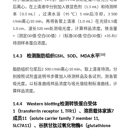
后离心，在上清液中分别加入铁显色剂（1.5 mL）和待测样
本（0.5 mL），过沸水浴（95 ℃）5 min后冷却，3 500
r/min离心10 min，再将各管上清液（1.0 mL）在光径0.5或
1.0 cm、波长520 nm处测吸光度，计算样品浓度。铁含量
=（测定OD值-空白OD值）/（标准OD值-空白OD值）×35.81/
待测样本蛋白浓度。
[
10
]
1.4.3 检测脂肪组织GSH、SOD、MDA水平
脂肪组织匀浆后2 500 r/min离心10 min，取上清液待测。分
别按照试剂盒说明书步骤加入待测样品及各试剂，测各管
吸光度。以标准曲线样品浓度与吸光值绘制标准曲线，计
算样品浓度。
1.4.4 Western blotting检测转铁蛋白受体
1（transferrin receptor 1, TFR1）、溶质载体家族7
成员11（solute carrier family 7 member 11,
SLC7A11）、谷胱甘肽过氧化物酶4（glutathione