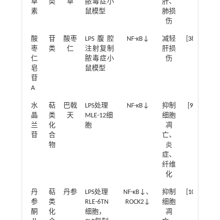
草
类
草
脓毒症小
肝、
素
鼠模型
肺损
伤
酸
苷
酸枣
LPS腹腔
NF-κB↓
减轻
[
38
]
枣
类
仁
注射复制
肝损
仁
脓毒症小
伤
皂
鼠模型
苷
A
水
萜
巴戟
LPS处理
NF-κB↓
抑制
[
9
]
晶
类
天
MLE-12细
细胞
兰
化
胞
凋
苷
合
亡、
物
炎
症、
纤维
化
丹
萜
丹参
LPS处理
NF-κB↓、
抑制
[
10
]
参
类
RLE-6TN
ROCK2↓
细胞
酮
化
细胞，
凋