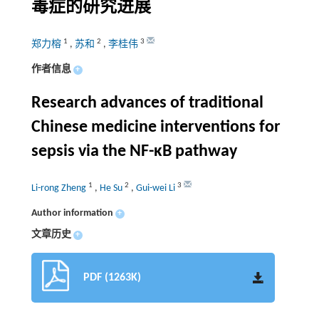
毒症的研究进展
1
2
3
郑力榕
,
苏和
,
李桂伟
作者信息
+
Research advances of traditional
Chinese medicine interventions for
sepsis via the NF-κB pathway
1
2
3
Li-rong Zheng
,
He Su
,
Gui-wei Li
Author information
+
文章历史
+
PDF (1263K)