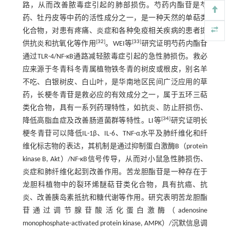
路，从而改善脓毒症引起的肺部损伤。芍药内酯苷是芍
药、牡丹皮等中药的活性成分之一，是一种天然的单萜类
化合物，对患有疼痛、炎症和各种免疫相关疾病的患者提
[
32
]
[
33
]
供抗炎和抗氧化等作用
。WEI等
研究证明芍药内酯苷
通过TLR-4/NF-κB通路减轻脓毒症引起的急性肺损伤。救必
应来源于冬青科冬青属植物铁冬青的树皮或根皮，别名羊
不吃、白银树皮、白山叶，是华南地区民间广泛应用的草
药，长梗冬青苷是救必应的有效成分之一，属于五环三萜
类化合物，具有一系列药理特性，如抗炎、防止肝损伤、
[
34
]
降低高脂血症及改善肠道菌群等特性。LI等
研究证明长
梗冬青苷可以降低IL-1β、IL-6、TNF-α水平及肺纤维化和纤
维化标志物的表达，其机制是通过抑制蛋白激酶B（protein
kinase B, Akt）/NF-κB信号传导，从而对小鼠急性肺损伤、
炎症和肺纤维化起到改善作用。苦龙胆酯苷是一种存在于
龙胆科植物中的裂环烯醚萜苷类化合物，具有抗癌、抗
炎、改善胰岛素抵抗和糖代谢等作用。研究表明苦龙胆酯
苷通过调节腺苷酸活化蛋白激酶（adenosine
monophosphate-activated protein kinase, AMPK）/沉默信息调