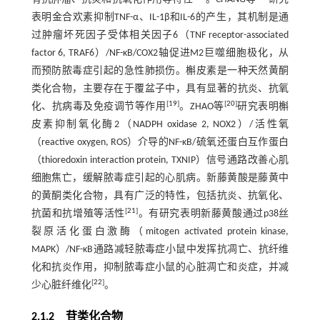
表明金合欢素抑制TNF-α、IL-1β和IL-6的产生，其机制是通
过肿瘤坏死因子受体相关因子6（TNF receptor-associated
factor 6, TRAF6）/NF-κB/COX2轴促进M2巨噬细胞极化，从
而预防脓毒症引起的急性肺损伤。槲皮素是一种天然黄酮
类化合物，主要存在于覆盆子中，具有显著的抗炎、抗氧
[
19
]
[
20
]
化、抗病毒及免疫调节等作用
。ZHAO等
研究表明槲
皮素抑制氧化酶2（NADPH oxidase 2, NOX2）/活性氧
（reactive oxygen, ROS）介导的NF-κB/硫氧还蛋白互作蛋白
（thioredoxin interaction protein, TXNIP）信号通路改善心肌
细胞焦亡，缓解脓毒症引起的心肌病。新藤黄酸是藤黄中
的黄酮类化合物，具有广泛的特性，包括抗炎、抗氧化、
[
21
]
抗菌和抗增殖等活性
。有研究表明新藤黄酸通过p38丝
裂原活化蛋白激酶（mitogen activated protein kinase,
MAPK）/NF-κB通路减轻脓毒症小鼠中发挥抗凋亡、抗纤维
化和抗炎作用，抑制脓毒症小鼠的心脏凋亡和炎症，并减
[
22
]
少心脏纤维化
。
2.1.2 苷类化合物