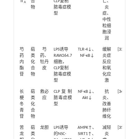
Ⅱ
合
CLP复制
亡、
A
物
脓毒症模
炎
型
症、
中性
粒细
胞浸
润
芍
萜
芍
LPS诱导
TLR-4↓、
缓解
[
33
]
药
类
药、
RAW264.7
NF-κB↓
炎症
内
化
牡丹
细胞，
反应
酯
合
皮
CLP复制
和氧
苷
物
脓毒症模
化应
型
激
长
萜
救必
CLP复制
NF-κB↓、
抗
[
34
]
梗
类
应
脓毒症模
Akt↓
炎、
冬
化
型
改善
青
合
肺纤
苷
物
维化
苦
萜
龙胆
LPS诱导
AMPK↑、
减轻
[
35
]
龙
类
的NSC-
SIRT1↑、
炎