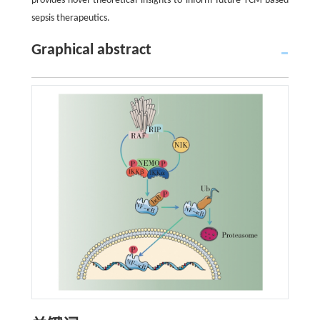
provides novel theoretical insights to inform future TCM-based
sepsis therapeutics.
Graphical abstract