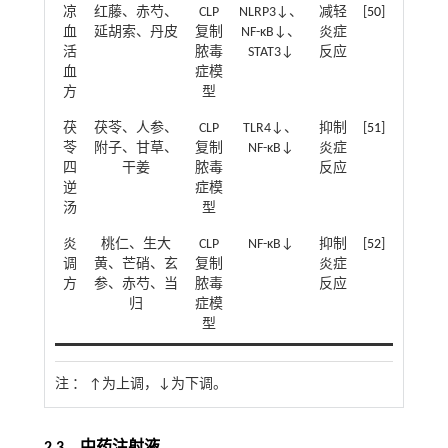
凉
红藤、赤芍、
CLP
NLRP3↓、
减轻
[
50
]
血
延胡索、丹皮
复制
NF-κB↓、
炎症
活
脓毒
STAT3↓
反应
血
症模
方
型
茯
茯苓、人参、
CLP
TLR4↓、
抑制
[
51
]
苓
附子、甘草、
复制
NF-κB↓
炎症
四
干姜
脓毒
反应
逆
症模
汤
型
炎
桃仁、生大
CLP
NF-κB↓
抑制
[
52
]
调
黄、芒硝、玄
复制
炎症
方
参、赤芍、当
脓毒
反应
归
症模
型
注 ：
↑为上调，↓为下调。