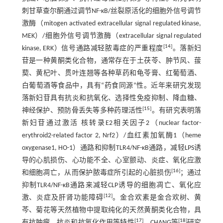
刺甘草查尔酮通过调节NF-κB/丝裂原活化的细胞外信号调节
激酶（mitogen activated extracellular signal regulated kinase,
MEK）/细胞外信号调节激酶（extracellular signal regulated
[
14
]
kinase, ERK）信号通路减轻脓毒症的严重程度
。落新妇
苷是一种黄酮类化合物，通常存在于土茯苓、肿节风、菝
葜、黄杞叶、贯叶连翘等各种草药和龟苓膏、红葡萄酒、
白葡萄酒等食品中，具有“药食同源”性。近年来研究发现
落新妇苷具有抗炎和抗氧化、选择性免疫抑制、降血糖、
[
15
]
神经保护、预防骨丢失等多种药理活性
。有研究表明落
新妇苷通过激活 核转录E2相关因子2（nuclear factor-
erythroid2-related factor 2, Nrf2）/血红素加氧酶1（heme
oxygenase1, HO-1）通路和抑制TLR4/NF-κB通路，减轻LPS诱
导的心肌损伤、心功能不全、心室颤动、炎症、氧化应激
[
16
]
和细胞凋亡，从而保护脓毒症所引起的心脏损伤
；通过
抑制TLR4/NF-κB通路来减轻CLP诱导的细胞凋亡、氧化应
[
12
]
激、炎症及肝肾功能障碍
。金合欢素是金合欢树、黄
芩、菊花等天然植物中提取纯化的天然黄酮类化合物，具
[
17
]
[
18
]
有抗肿瘤、抗炎和抗氧化作用等特性
。CHANG等
研究