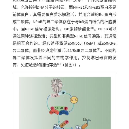
和cRel蛋白共享同源结构域Rel，这是一个转录激活结构
域，允许控制DNA分子的转录，而NF-κB1和NF-κB2蛋白质是
前体蛋白，其需要蛋白质水解激活，并用合适的Rel蛋白形
成二聚体。NF-κB的异二聚体存在于与IκB蛋白结合的细胞质
[
8
]
中，当NF-κB信号被激活时，IκB激酶磷酸化
。NF-KB可以
通过两种途径激活：典型和非典型NF-kB信号通路，其通常
是相互合作的。经典途径激活p50/p65（RelA）或p50/cRel
[
1
]
异二聚体，而非经典途径激活p52/RelB异二聚体
。不同的
异二聚体发挥着不同的生物学作用，控制淋巴器官的发
[
8
]
育、免疫激活和细胞存活
（见
图1
）。