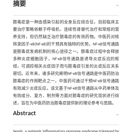
摘要
脓毒症是一种由感染引起的全身反应综合征，目前临床主
要治疗策略依赖于呼吸机、连续性肾替代治疗和常规的营
养支持，但仍然缺乏治疗脓毒症的有效药物。中医药对核
转录因子-κB(NF-κB)的干预具有独特的优势。NF-κB信号通路
是脓毒症发病机制的核心途径之一。脓毒症过程中会释放
多种炎症细胞因子，NF-κB信号通路是诱导炎症反应的枢
纽，可调控相关炎症因子而与脓毒症引发的炎症反应关系
密切。近年来，诸多研究阐明NF-κB信号通路是中医药防治
脓毒症的作用靶点之一，中医药可通过干预NF-κB信号通路
有效减少炎症反应。该文基于NF-κB信号通路从中药单体及
有效成分、复方、制剂等方面对脓毒症的研究现状进行综
述，旨在为中医药防治脓毒症提供新的理论参考与思路。
Abstract
Sepsis, a systemic inflammatory response syndrome triggered by