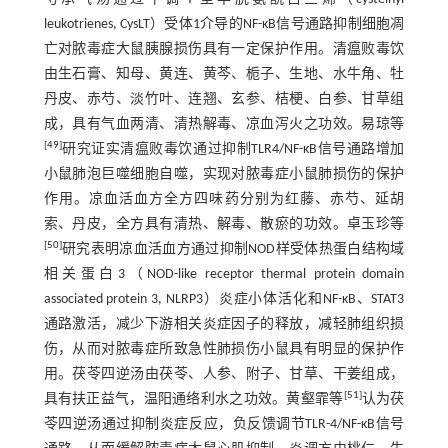
leukotrienes, CysLT）受体1介导的NF-κB信号通路抑制细胞凋
亡对脓毒症大鼠胰腺损伤具有一定保护作用。清瘟败毒饮
由生石膏、知母、黄连、黄芩、栀子、生地、水牛角、牡
丹皮、赤芍、淡竹叶、连翘、玄参、桔梗、白参、甘草组
成，具有气血两清、清热解毒、凉血泻火之功效。易琼等
[
49
]
研究证实清瘟败毒饮通过抑制TLR4/NF-κB信号通路增加
小鼠肺泡巨噬细胞自噬，实现对脓毒症小鼠肺损伤的保护
作用。凉血活血方全方四味药分别为红藤、赤芍、延胡
索、丹皮，全方具有清热、解毒、散瘀的功效。卓玉珍等
[
50
]
研究表明凉血活血方通过抑制NOD样受体热蛋白结构域
相关蛋白3（NOD-like receptor thermal protein domain
associated protein 3, NLRP3）炎症小体活化和NF-κB、STAT3
通路激活，减少下游相关炎症因子的释放，减轻肺组织损
伤，从而对脓毒症所致急性肺损伤小鼠具有明显的保护作
用。茯苓四逆汤由茯苓、人参、附子、甘草、干姜组成，
[
51
]
具有扶正益气，温阳通络利水之功效。黄壑霏等
认为茯
苓四逆汤通过抑制炎症反应，负反馈调节TLR-4/NF-κB信号