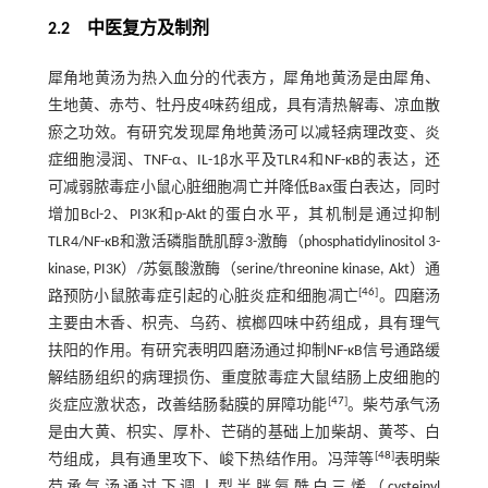
2.2 中医复方及制剂
犀角地黄汤为热入血分的代表方，犀角地黄汤是由犀角、
生地黄、赤芍、牡丹皮4味药组成，具有清热解毒、凉血散
瘀之功效。有研究发现犀角地黄汤可以减轻病理改变、炎
症细胞浸润、TNF-α、IL-1β水平及TLR4和NF-κB的表达，还
可减弱脓毒症小鼠心脏细胞凋亡并降低Bax蛋白表达，同时
增加Bcl-2、PI3K和p-Akt的蛋白水平，其机制是通过抑制
TLR4/NF-κB和激活磷脂酰肌醇3-激酶（phosphatidylinositol 3-
kinase, PI3K）/苏氨酸激酶（serine/threonine kinase, Akt）通
[
46
]
路预防小鼠脓毒症引起的心脏炎症和细胞凋亡
。四磨汤
主要由木香、枳壳、乌药、槟榔四味中药组成，具有理气
扶阳的作用。有研究表明四磨汤通过抑制NF-κB信号通路缓
解结肠组织的病理损伤、重度脓毒症大鼠结肠上皮细胞的
[
47
]
炎症应激状态，改善结肠黏膜的屏障功能
。柴芍承气汤
是由大黄、枳实、厚朴、芒硝的基础上加柴胡、黄芩、白
[
48
]
芍组成，具有通里攻下、峻下热结作用。冯萍等
表明柴
芍承气汤通过下调Ⅰ型半胱氨酰白三烯（cysteinyl