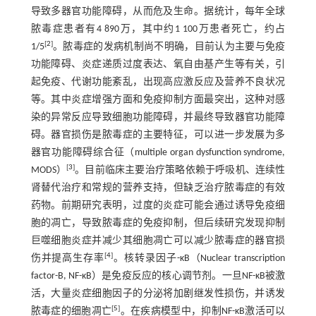
导致多器官功能障碍，从而危及生命。据统计，每年全球
脓毒症患者有4 890万，其中约1 100万患者死亡，约占
[
2
]
1/5
。脓毒症的发病机制尚不明确，目前认为主要与免疫
功能障碍、炎症递质过度表达、氧自由基产生等有关，引
起免疫、代谢功能紊乱，出现高应激反应及营养不良状况
等。其中炎症增强方面和免疫抑制方面最突出，这种对感
染的异常反应导致细胞功能障碍，并最终导致器官功能障
碍。器官损伤是脓毒症的主要特征，可以进一步发展为多
器官功能障碍综合征（multiple organ dysfunction syndrome,
[
3
]
MODS）
。目前临床主要治疗策略依赖于呼吸机、连续性
肾替代治疗和常规的营养支持，但缺乏治疗脓毒症的有效
药物。前期研究表明，过度的炎症可能会通过诱导免疫细
胞的凋亡，导致脓毒症的免疫抑制，但后续研究发现抑制
巨噬细胞炎症并减少其细胞凋亡可以减少脓毒症的器官损
[
4
]
伤并提高生存率
。核转录因子-κB（Nuclear transcription
factor-B, NF-κB）是免疫反应的核心调节剂。一旦NF-κB被激
活，大量炎症细胞因子的分泌将加剧继发性损伤，并诱发
[
5
]
脓毒症的细胞凋亡
。在疾病模型中，抑制NF-κB激活可以