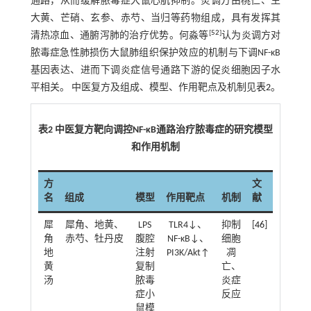
通路，从而缓解脓毒症大鼠心肌抑制。炎调方由桃仁、生
大黄、芒硝、玄参、赤芍、当归等药物组成，具有发挥其
[
52
]
清热凉血、通腑泻肺的治疗优势。何淼等
认为炎调方对
脓毒症急性肺损伤大鼠肺组织保护效应的机制与下调NF-κB
基因表达、进而下调炎症信号通路下游的促炎细胞因子水
平相关。 中医复方及组成、模型、作用靶点及机制见
表2
。
表2 中医复方靶向调控NF-κB通路治疗脓毒症的研究模型
和作用机制
方
文
名
组成
模型
作用靶点
机制
献
犀
犀角、地黄、
LPS
TLR4↓、
抑制
[
46
]
角
赤芍、牡丹皮
腹腔
NF-κB↓、
细胞
地
注射
PI3K/Akt↑
凋
黄
复制
亡、
汤
脓毒
炎症
症小
反应
鼠模