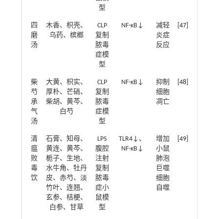
型
四
木香、枳壳、
CLP
NF-κB↓
减轻
[
47
]
磨
乌药、槟榔
复制
炎症
汤
脓毒
反应
症模
型
柴
大黄、枳实、
CLP
NF-κB↓
抑制
[
48
]
芍
厚朴、芒硝、
复制
细胞
承
柴胡、黄芩、
脓毒
凋亡
气
白芍
症模
汤
型
清
石膏、知母、
LPS
TLR4↓、
增加
[
49
]
瘟
黄连、黄芩、
腹腔
NF-κB↓
小鼠
败
栀子、生地、
注射
肺泡
毒
水牛角、牡丹
复制
巨噬
饮
皮、赤芍、淡
脓毒
细胞
竹叶、连翘、
症小
自噬
玄参、桔梗、
鼠模
白参、甘草
型