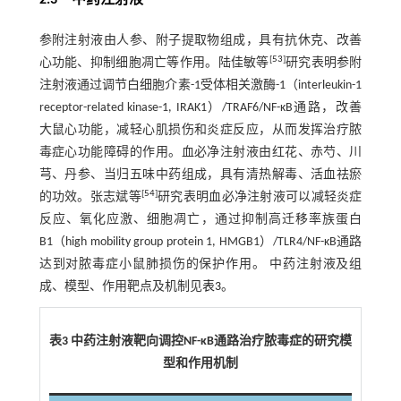
2.3 中药注射液
参附注射液由人参、附子提取物组成，具有抗休克、改善
[
53
]
心功能、抑制细胞凋亡等作用。陆佳敏等
研究表明参附
注射液通过调节白细胞介素-1受体相关激酶-1（interleukin-1
receptor-related kinase-1, IRAK1）/TRAF6/NF-κB通路，改善
大鼠心功能，减轻心肌损伤和炎症反应，从而发挥治疗脓
毒症心功能障碍的作用。血必净注射液由红花、赤芍、川
芎、丹参、当归五味中药组成，具有清热解毒、活血祛瘀
[
54
]
的功效。张志斌等
研究表明血必净注射液可以减轻炎症
反应、氧化应激、细胞凋亡，通过抑制高迁移率族蛋白
B1（high mobility group protein 1, HMGB1）/TLR4/NF-κB通路
达到对脓毒症小鼠肺损伤的保护作用。 中药注射液及组
成、模型、作用靶点及机制见
表3
。
表3 中药注射液靶向调控NF-κB通路治疗脓毒症的研究模
型和作用机制