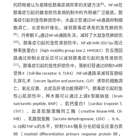
[
8
]
的药物被认为是降低脓毒症病死率的关键方法
。NF-κB在
脓毒症引起的器官损伤发病机制中的作用被广泛报道。脓
毒症引起的急性肺损伤中，水晶兰苷通过NF-κB通路抑制细
胞凋亡、炎症和纤维化，减轻脓毒症诱发的急性肺损伤
[
9
]
；丹参酮Ⅱ
通过NF-κB通路失活，减轻了大鼠急性肺损伤
A
[
10
]
。脓毒症引起的急性肾损伤中，NF-κB/miR-202-5p/高迁
移率族蛋白2（high mobility group box 2, HMGB2）负反馈回
路通过抑制炎症反应可以减轻脓毒症引起的急性肾损伤
[
11
]
。脓毒症引起的急性肝损伤中，落新妇苷通过抑制Toll样
受体4（toll-like receptor 4, TLR4）/NF-κB通路来减轻盲肠结
扎穿孔术（cecum ligation and puncture, CLP）诱导的细胞凋
[
12
]
亡、氧化应激、炎症及肝肾功能障碍
。脓毒症引起的急
性心肌损伤中，桦木酸可以通过上调B型脑钠肽（brain
natriuretic peptide, BNP）、肌钙蛋白T（cardiac troponin T,
cTnT）、血清肌酸激酶同工酶（creatine kinase-MB, CK-
MB）、乳酸脱氢酶（lactate dehydrogenase, LDH）、IL-6、
IL-1β和TNF-α的水平，抑制TLR4/髓系分化初级反应蛋白质
88（myeloid differentiation primary response protein 88，