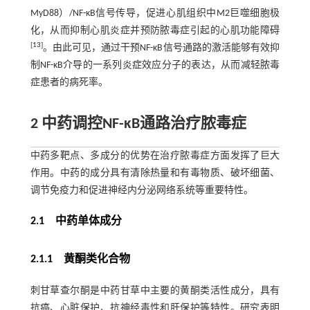
MyD88）/NF-κB信号传导，促进心肌组织中M2巨噬细胞极
化，从而抑制心肌炎症并预防脓毒症引起的心肌功能障碍
[
13
]
。由此可见，通过干预NF-κB信号通路的激活能够有效抑
制NF-κB介导的一系列炎症效应分子的表达，从而减轻脓毒
症患者的病死率。
2 中药调控NF-κB通路治疗脓毒症
中药多靶点、多成分的优势在治疗脓毒症方面发挥了巨大
作用。中药的成分具有清除热量和有毒物质、破坏细菌、
调节免疫力和促进神经内分泌网络系统等重要特性。
2.1 中药单体成分
2.1.1 黄酮类化合物
刺甘草查尔酮是中药甘草中主要的黄酮类活性成分，具有
抗癌、心脏保护、抗神经毒性和肝保护等特性。研究表明