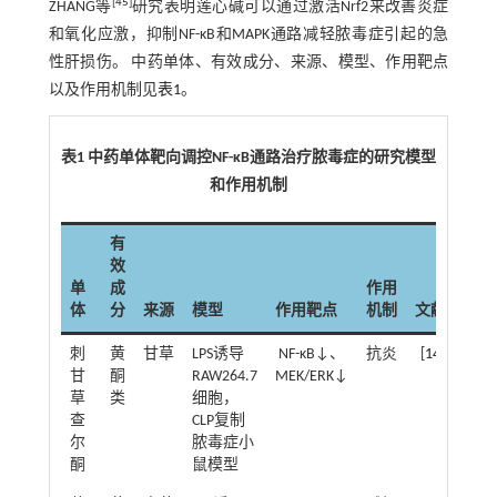
[
45
]
ZHANG等
研究表明莲心碱可以通过激活Nrf2来改善炎症
和氧化应激，抑制NF-κB和MAPK通路减轻脓毒症引起的急
性肝损伤。 中药单体、有效成分、来源、模型、作用靶点
以及作用机制见
表1
。
表1 中药单体靶向调控NF-κB通路治疗脓毒症的研究模型
和作用机制
有
效
单
成
作用
体
分
来源
模型
作用靶点
机制
文献
刺
黄
甘草
LPS诱导
NF-κB↓、
抗炎
[
14
]
甘
酮
RAW264.7
MEK/ERK↓
草
类
细胞，
查
CLP复制
尔
脓毒症小
酮
鼠模型