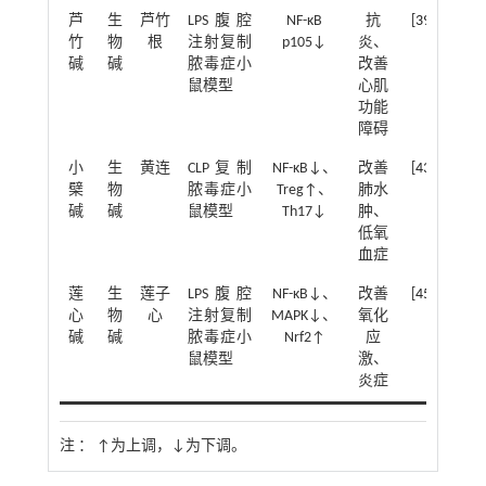
芦
生
芦竹
LPS腹腔
NF-κB
抗
[
39
]
竹
物
根
注射复制
p105↓
炎、
碱
碱
脓毒症小
改善
鼠模型
心肌
功能
障碍
小
生
黄连
CLP复制
NF-κB↓、
改善
[
43
]
檗
物
脓毒症小
Treg↑、
肺水
碱
碱
鼠模型
Th17↓
肿、
低氧
血症
莲
生
莲子
LPS腹腔
NF-κB↓、
改善
[
45
]
心
物
心
注射复制
MAPK↓、
氧化
碱
碱
脓毒症小
Nrf2↑
应
鼠模型
激、
炎症
注 ：
↑为上调，↓为下调。