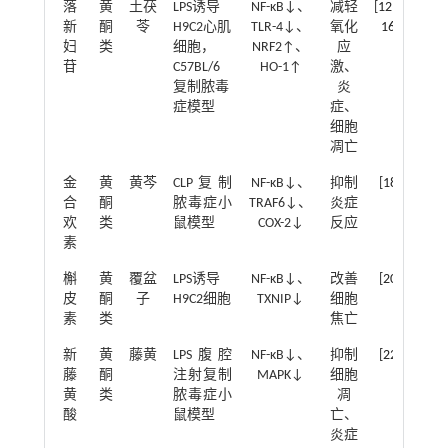
落
黄
土茯
LPS诱导
NF-κB↓、
减轻
[
12
，
新
酮
苓
H9C2心肌
TLR-4↓、
氧化
16
]
妇
类
细胞，
NRF2↑、
应
苷
C57BL/6
HO-1↑
激、
复制脓毒
炎
症模型
症、
细胞
凋亡
金
黄
黄芩
CLP复制
NF-κB↓、
抑制
[
18
]
合
酮
脓毒症小
TRAF6↓、
炎症
欢
类
鼠模型
COX-2↓
反应
素
槲
黄
覆盆
LPS诱导
NF-κB↓、
改善
[
20
]
皮
酮
子
H9C2细胞
TXNIP↓
细胞
素
类
焦亡
新
黄
藤黄
LPS腹腔
NF-κB↓、
抑制
[
22
]
藤
酮
注射复制
MAPK↓
细胞
黄
类
脓毒症小
凋
酸
鼠模型
亡、
炎症