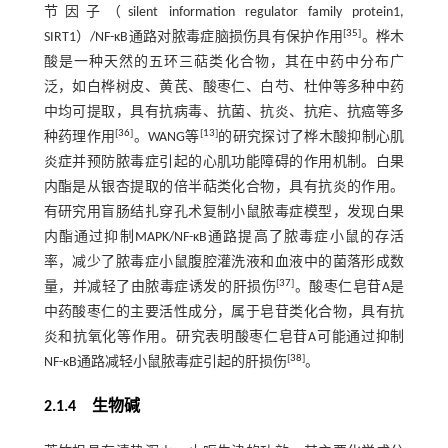
节因子（silent information regulator family protein1,
[
35
]
SIRT1）/NF-κB通路对脓毒症脑损伤具有保护作用
。桦木
酸是一种天然的五环三萜类化合物，其在中药中分布广
泛，如白桦树皮、黄芪、酸枣仁、白芍、杜仲等多种中药
中均可提取，具有抗病毒、抗菌、抗炎、抗疟、抗癌等多
[
36
]
[
13
]
种药理作用
。WANG等
的研究探讨了桦木酸抑制心肌
炎症并预防脓毒症引起的心肌功能障碍的作用机制。白果
内酯是从银杏提取的倍半萜类化合物，具有抗炎的作用。
有研究用盲肠结扎穿孔术复制小鼠脓毒症模型，发现白果
内酯通过抑制MAPK/NF-κB通路提高了脓毒症小鼠的存活
率，减少了脓毒症小鼠腹腔灌洗液和血液中的菌落形成数
[
37
]
量，并减轻了由脓毒症诱发的肝损伤
。酸枣仁皂苷A是
中药酸枣仁的主要活性成分，属于皂苷类化合物，具有抗
炎和抗氧化等作用。研究表明酸枣仁皂苷A可能通过抑制
[
38
]
NF-κB通路减轻小鼠脓毒症引起的肝损伤
。
2.1.4 生物碱