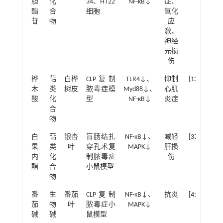
胆
化
34、HT22
NF-κB↓
症、
酯
合
细胞
氧化
苷
物
应
激、
神经
元损
伤
桦
萜
白桦
CLP复制
TLR4↓、
抑制
[
13
]
木
类
树皮
脓毒症模
Myd88↓、
心肌
酸
化
型
NF-κB↓
炎症
合
物
白
萜
银杏
盲肠结扎
NF-κB↓、
减轻
[
37
]
果
类
叶
穿孔术复
MAPK↓
肝损
内
化
制脓毒症
伤
酯
合
小鼠模型
物
番
生
番茄
CLP复制
NF-κB↓、
抗炎
[
41
]
茄
物
叶
脓毒症小
MAPK↓
碱
碱
鼠模型