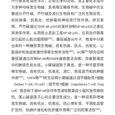
芦竹根具有清热泻火，止呕生津的功效，其主要化学成分
为多种吲哚类生物碱，具有降压解痉作用，生物碱中的主
要成分芦竹碱，芦竹碱及其衍生物具有广泛的生物活性，
如抗病毒、抗氧化、抗肿瘤和神经退行性作用。研究表
明，芦竹碱通过与NF-κB p105对接并抑制NF-κB p105泛素化
来发挥作用，从而阻止其加工成NF-κB p50，达到治疗脓毒
[
39
]
症引起的心肌功能障碍
。番茄碱是从叶子、根部中分离
出来的一种糖苷类生物碱，具有抗癌、抗炎、抗氧化、心
[
40
]
[
41
]
脏保护和免疫刺激作用等生物学活性
。XU等
研究证明
番茄碱通过抑制NF-κB和MAPK通路激活自噬，改善脓毒症
中的肺损伤和炎症。小檗碱提取于黄连，是一种苄基异喹
啉生物碱，具有抗炎、抗氧化、凋亡、免疫调节和抗肿瘤
[
42
]
[
43
]
作用
。CHEN等
研究证明小檗碱通过调节辅助性T细胞
（helper T cell, Th cell）/调节性T细胞（regulatory T cell, Treg
cell）稳态和下调NF-κB信号传导减轻脓毒症小鼠的急性肺损
伤。莲心碱是莲子心的主要活性成分，是一种双苯异喹啉
类生物碱，具有抗炎、抗氧化、抗心律失常、平滑肌血管
[
44
]
扩张剂、抗肺纤维化和抗肝瘤作用等广泛的药理活性
。