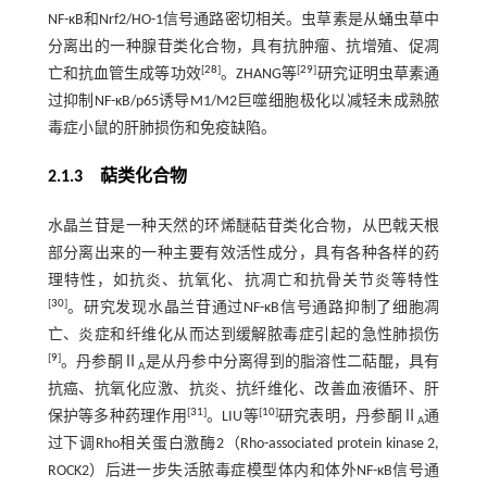
NF-κB和Nrf2/HO-1信号通路密切相关。虫草素是从蛹虫草中
分离出的一种腺苷类化合物，具有抗肿瘤、抗增殖、促凋
[
28
]
[
29
]
亡和抗血管生成等功效
。ZHANG等
研究证明虫草素通
过抑制NF-κB/p65诱导M1/M2巨噬细胞极化以减轻未成熟脓
毒症小鼠的肝肺损伤和免疫缺陷。
2.1.3 萜类化合物
水晶兰苷是一种天然的环烯醚萜苷类化合物，从巴戟天根
部分离出来的一种主要有效活性成分，具有各种各样的药
理特性，如抗炎、抗氧化、抗凋亡和抗骨关节炎等特性
[
30
]
。研究发现水晶兰苷通过NF-κB信号通路抑制了细胞凋
亡、炎症和纤维化从而达到缓解脓毒症引起的急性肺损伤
[
9
]
。丹参酮Ⅱ
是从丹参中分离得到的脂溶性二萜醌，具有
A
抗癌、抗氧化应激、抗炎、抗纤维化、改善血液循环、肝
[
31
]
[
10
]
保护等多种药理作用
。LIU等
研究表明，丹参酮Ⅱ
通
A
过下调Rho相关蛋白激酶2（Rho-associated protein kinase 2,
ROCK2）后进一步失活脓毒症模型体内和体外NF-κB信号通