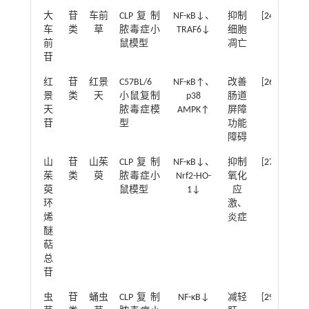
大
苷
车前
CLP复制
NF-κB↓、
抑制
[
24
]
车
类
草
脓毒症小
TRAF6↓
细胞
前
鼠模型
凋亡
苷
红
苷
红景
C57BL/6
NF-κB↑、
改善
[
26
]
景
类
天
小鼠复制
p38
肠道
天
脓毒症模
AMPK↑
屏障
苷
型
功能
障碍
山
苷
山茱
CLP复制
NF-κB↓、
抑制
[
27
]
茱
类
萸
脓毒症小
Nrf2-HO-
氧化
萸
鼠模型
1↓
应
环
激、
烯
炎症
醚
萜
总
苷
虫
苷
蛹虫
CLP复制
NF-κB↓
减轻
[
29
]