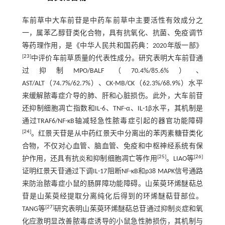
车前草中大车前苷是中药车前草中主要活性有效成分之
一，属苯乙醇苷类化合物，具有抗氧化、抗菌、免疫调节
等药理作用，是《中华人民共和国药典：2020年版一部》
[
23
]
中评价车前草质量的代表性成分。研究表明大车前苷通
过抑制MPO/BALF（70.4%/85.6%）、
AST/ALT（74.7%/62.7%）、CK-MB/CK（62.3%/68.9%）水平
来缓解脓毒症介导的肺、肝和心脏损伤。此外，大车前苷
还抑制细胞凋亡指数和IL-6、TNF-α、IL-1β水平，其机制是
通过TRAF6/NF-κB轴减轻急性脓毒症引起的器官功能障碍
[
24
]
。红景天苷是从中药红景天中分离出的苯丙素糖苷类化
合物，不仅对心血管、脑血管、免疫和中枢神经系统有保
[
25
]
[
26
]
护作用，还具有抗炎和抑制细胞凋亡等作用
。LIAO等
证明红景天苷通过下调IL-17阻断NF-κB和p38 MAPK信号通路
来防治脓毒症小鼠的肠屏障功能障碍。山茱萸环烯醚萜总
苷是山茱萸经提取分离纯化后得到的环烯醚萜苷部位。
[
27
]
TANG等
研究表明山茱萸环烯醚萜总苷通过抑制炎症和氧
化应激明显改善脓毒症诱导的小鼠急性肺损伤，其机制与