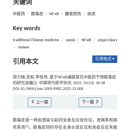
关键词
中医药
/
脓毒症
/
NF-κB
/
器官损伤
/
综述
Key words
traditional Chinese medicine
/
sepsis
/
NF-κB
/
organ injury
/
review
引用格式 ▾
引用本文
郑力榕,苏和,李桂伟. 基于NF-κB通路探究中医药干预脓毒症
的研究进展[J].
中国现代医学杂志
, 2025, 35(13): 30-38
DOI:10.3969/j.issn.1005-8982.2025.13.006
上一篇
下一篇
脓毒症是一种由感染引起的全身反应综合征，发病率和病
[
1
]
死率高
。脓毒症同时存在全身炎症反应和免疫反应失衡