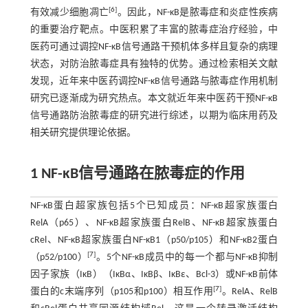
[
6
]
有效减少细胞凋亡
。因此，NF-κB是脓毒症和炎症性疾病
的重要治疗靶点。中医积累了丰富的脓毒症治疗经验，中
医药可通过调控NF-κB信号通路干预机体多样且复杂的病理
状态，对防治脓毒症具有独特的优势。通过检索相关文献
发现，近年来中医药调控NF-κB信号通路与脓毒症作用机制
研究已逐渐成为研究热点。本文就近年来中医药干预NF-κB
信号通路防治脓毒症的研究进行综述，以期为临床用药及
相关研究提供理论依据。
1 NF-κB信号通路在脓毒症的作用
NF-κB蛋白超家族包括5个已知成员：NF-κB超家族蛋白
RelA（p65）、NF-κB超家族蛋白RelB、NF-κB超家族蛋白
cRel、NF-κB超家族蛋白NF-κB1（p50/p105）和NF-κB2蛋白
[
7
]
（p52/p100）
。5个NF-κB成员中的每一个都与NF-κB抑制
因子家族（IκB）（IκBα、IκBβ、IκBε、Bcl-3）或NF-κB前体
[
7
]
蛋白的c末端序列（p105和p100）相互作用
。RelA、RelB