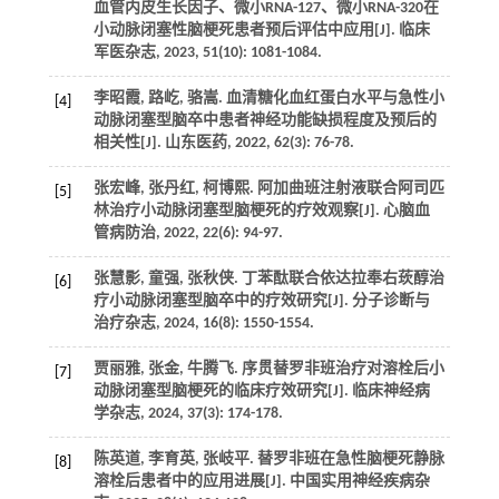
血管内皮生长因子、微小RNA-127、微小RNA-320在
小动脉闭塞性脑梗死患者预后评估中应用[J]. 临床
军医杂志, 2023, 51(10): 1081-1084.
李昭霞, 路屹, 骆嵩. 血清糖化血红蛋白水平与急性小
[4]
动脉闭塞型脑卒中患者神经功能缺损程度及预后的
相关性[J]. 山东医药, 2022, 62(3): 76-78.
张宏峰, 张丹红, 柯博熙. 阿加曲班注射液联合阿司匹
[5]
林治疗小动脉闭塞型脑梗死的疗效观察[J]. 心脑血
管病防治, 2022, 22(6): 94-97.
张慧影, 童强, 张秋侠. 丁苯酞联合依达拉奉右莰醇治
[6]
疗小动脉闭塞型脑卒中的疗效研究[J]. 分子诊断与
治疗杂志, 2024, 16(8): 1550-1554.
贾丽雅, 张金, 牛腾飞. 序贯替罗非班治疗对溶栓后小
[7]
动脉闭塞型脑梗死的临床疗效研究[J]. 临床神经病
学杂志, 2024, 37(3): 174-178.
陈英道, 李育英, 张岐平. 替罗非班在急性脑梗死静脉
[8]
溶栓后患者中的应用进展[J]. 中国实用神经疾病杂