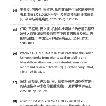
2023, 18(5): 642-646.
李青文, 何志伟, 许红波, 急性前循环供血区脑梗死患
[14]
者血清NSE及S100B水平变化及其对预后的评估价值
[J]. 卒中与神经疾病, 2023, 30(5): 492-496.
任毅, 王程晓, 杨立波. 机械血栓切除术治疗前后循环
[15]
急性大血管闭塞性缺血性卒中患者的效果及预后的
影响因素[J]. 中国实用神经疾病杂志, 2024, 27(9):
1088-1092.
WANG X H, LI Y, SHAO M H, et al. Posterior circulation
[16]
ischemic stroke from atlantoaxial instability and
lateral dislocation due to os odontoideum: case
report and review of literature[J]. Orthop Surg, 2024,
16(11): 2868-2873.
任婧, 邵枝定, 许忠强. 前、后循环颅内动脉粥样硬化
[17]
的缺血性卒中患者的预后观察[J]. 局解手术学杂志,
2022, 31(7): 591-595.
CHEN Y F, FU W R, ZHENG Y B, et al. Galectin 3
[18]
enhances platelet aggregation and thrombosis via