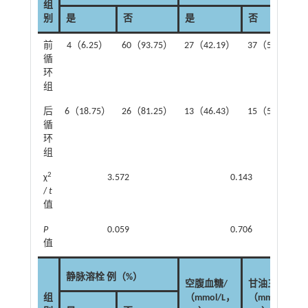
组
别
是
否
是
否
前
4（6.25）
60（93.75）
27（42.19）
37（57.81）
循
环
组
后
6（18.75）
26（81.25）
13（46.43）
15（53.57）
循
环
组
2
χ
3.572
0.143
/
t
值
P
0.059
0.706
值
静脉溶栓 例（%）
空腹血糖/
甘油三酯/
组
（mmol/L，
（mmol/L，