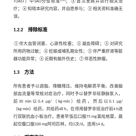
[
10
]
TOAST）中SAO分型标准
；③首次发病并进行相关治
疗；④知晓本研究内容，并自愿参与；⑤相关资料准确无
误。
1.2.2 排除标准
①伴大血管闭塞、心源性栓塞；②凝血障碍；③对研究
所用药物过敏；④妊娠或哺乳期女性；⑤伴严重肝肾等脏
器功能异常；⑥近期有脑外伤史；⑦伴恶性肿瘤。
1.3 方法
所有患者予以调脂、降糖降压、维持电解质平衡、改善脑
部血流量等常规对症治疗，同时予以替罗非班静脉泵入，
前30 min以0.4 μg/（kg·min）给药，然后以0.1 μg/
（kg·min）给药，共给药48 h，在停用替罗非班治疗前4 h进
行双联抗血小板治疗。患者早饭后口服75 mg氯吡格雷，晨
起空腹口服100 mg阿司匹林，均1次/d，连用14 d。