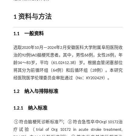
1 资料与方法
1.1 一般资料
选取2020年10月—2024年2月安徽医科大学附属阜阳医院收
治的92例SAO脑梗死患者。其中，男性66例，女性26例，年
龄34～83岁，平均（61.02±12.38）岁。根据血管闭塞部位
将其分为前循环组（64例）和后循环组（28例）。本研究
经医院医学伦理委员会审批通过（No：KY202429）。
1.2 纳入与排除标准
1.2.1 纳入标准
[
9
]
①符合脑梗死诊断标准
；②符合急性卒中Orgl 10172治
疗试验（trial of Org 10172 in acute stroke treatment,