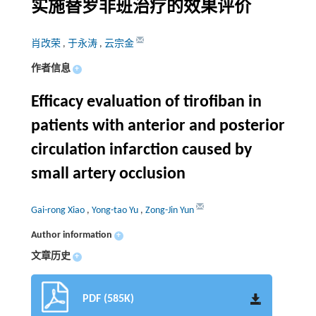
实施替罗非班治疗的效果评价
肖改荣
,
于永涛
,
云宗金
作者信息
+
Efficacy evaluation of tirofiban in
patients with anterior and posterior
circulation infarction caused by
small artery occlusion
Gai-rong Xiao
,
Yong-tao Yu
,
Zong-Jin Yun
Author information
+
文章历史
+
PDF (585K)