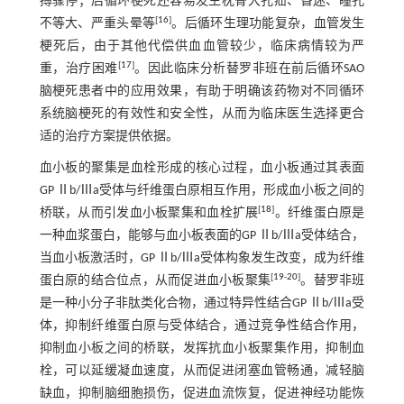
搏骤停；后循环梗死还容易发生枕骨大孔疝、昏迷、瞳孔
[
16
]
不等大、严重头晕等
。后循环生理功能复杂，血管发生
梗死后，由于其他代偿供血血管较少，临床病情较为严
[
17
]
重，治疗困难
。因此临床分析替罗非班在前后循环SAO
脑梗死患者中的应用效果，有助于明确该药物对不同循环
系统脑梗死的有效性和安全性，从而为临床医生选择更合
适的治疗方案提供依据。
血小板的聚集是血栓形成的核心过程，血小板通过其表面
GP Ⅱb/Ⅲa受体与纤维蛋白原相互作用，形成血小板之间的
[
18
]
桥联，从而引发血小板聚集和血栓扩展
。纤维蛋白原是
一种血浆蛋白，能够与血小板表面的GP Ⅱb/Ⅲa受体结合，
当血小板激活时，GP Ⅱb/Ⅲa受体构象发生改变，成为纤维
[
19
-
20
]
蛋白原的结合位点，从而促进血小板聚集
。替罗非班
是一种小分子非肽类化合物，通过特异性结合GP Ⅱb/Ⅲa受
体，抑制纤维蛋白原与受体结合，通过竞争性结合作用，
抑制血小板之间的桥联，发挥抗血小板聚集作用，抑制血
栓，可以延缓凝血速度，从而促进闭塞血管畅通，减轻脑
缺血，抑制脑细胞损伤，促进血流恢复，促进神经功能恢