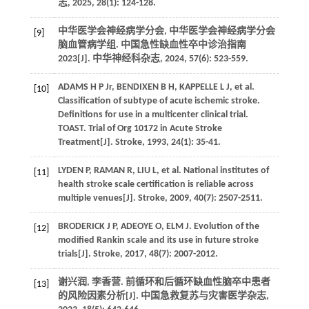
志, 2025, 28(1): 124-128.
中华医学会神经病学分会, 中华医学会神经病学分会
[9]
脑血管病学组. 中国急性缺血性卒中诊治指南
2023[J]. 中华神经科杂志, 2024, 57(6): 523-559.
ADAMS H P Jr, BENDIXEN B H, KAPPELLE L J, et al.
[10]
Classification of subtype of acute ischemic stroke.
Definitions for use in a multicenter clinical trial.
TOAST. Trial of Org 10172 in Acute Stroke
Treatment[J]. Stroke, 1993, 24(1): 35-41.
LYDEN P, RAMAN R, LIU L, et al. National institutes of
[11]
health stroke scale certification is reliable across
multiple venues[J]. Stroke, 2009, 40(7): 2507-2511.
BRODERICK J P, ADEOYE O, ELM J. Evolution of the
[12]
modified Rankin scale and its use in future stroke
trials[J]. Stroke, 2017, 48(7): 2007-2012.
谢兴润, 李香营. 前循环和后循环缺血性脑卒中患者
[13]
的风险因素分析[J]. 中国急救复苏与灾害医学杂志,