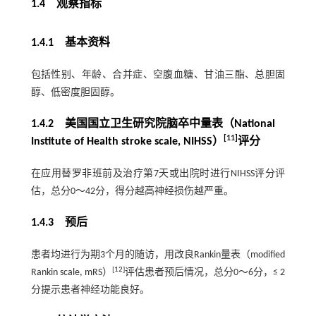
1.4 观察指标
1.4.1 基本资料
包括性别、年龄、合并症、空腹血糖、甘油三酯、总胆固
醇、低密度胆固醇。
1.4.2 美国国立卫生研究院脑卒中量表（National
[
11
]
Institute of Health stroke scale, NIHSS）
评分
在应用替罗非班前及治疗第7天或出院时进行NIHSS评分评
估，总分0～42分，得分越高神经损伤越严重。
1.4.3 预后
患者均进行为期3个月的随访，用改良Rankin量表（modified
[
12
]
Rankin scale, mRS）
评估患者预后情况，总分0～6分，≤ 2
分提示患者神经功能良好。