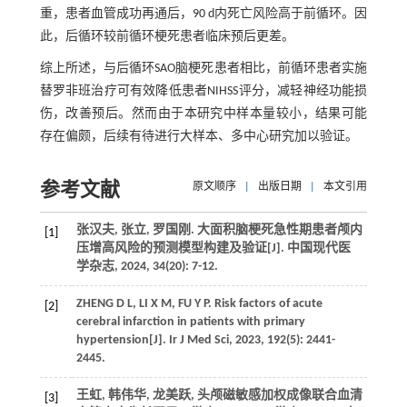
重，患者血管成功再通后，90 d内死亡风险高于前循环。因
此，后循环较前循环梗死患者临床预后更差。
综上所述，与后循环SAO脑梗死患者相比，前循环患者实施
替罗非班治疗可有效降低患者NIHSS评分，减轻神经功能损
伤，改善预后。然而由于本研究中样本量较小，结果可能
存在偏颇，后续有待进行大样本、多中心研究加以验证。
参考文献
原文顺序
|
出版日期
|
本文引用
张汉夫, 张立, 罗国刚. 大面积脑梗死急性期患者颅内
[1]
压增高风险的预测模型构建及验证[J]. 中国现代医
学杂志, 2024, 34(20): 7-12.
ZHENG D L, LI X M, FU Y P. Risk factors of acute
[2]
cerebral infarction in patients with primary
hypertension[J]. Ir J Med Sci, 2023, 192(5): 2441-
2445.
王虹, 韩伟华, 龙美跃, 头颅磁敏感加权成像联合血清
[3]