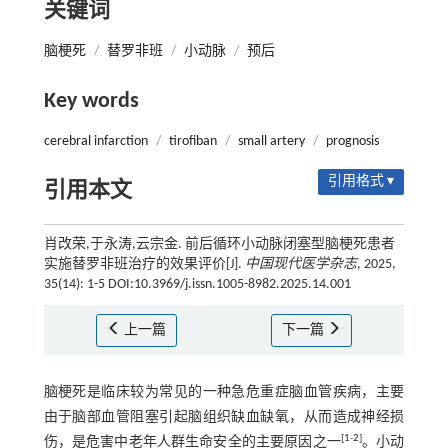
关键词
脑梗死
/
替罗非班
/
小动脉
/
预后
Key words
cerebral infarction
/
tirofiban
/
small artery
/
prognosis
引用格式 ▾
引用本文
肖改荣,于永涛,云宗金. 前后循环小动脉闭塞型脑梗死患者
实施替罗非班治疗的效果评价[J].
中国现代医学杂志
, 2025,
35(14): 1-5 DOI:10.3969/j.issn.1005-8982.2025.14.001
上一篇
下一篇
脑梗死是临床较为常见的一种急危重症脑血管疾病，主要
由于脑部血管阻塞引起脑组织缺血缺氧，从而造成神经损
[
1
-
2
]
伤，是危害中老年人群生命安全的主要原因之一
。小动