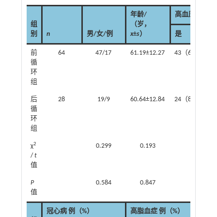
年龄/
高血压 例（%
组
（岁，
别
n
男/女/例
x
±
s
）
是
前
64
47/17
61.19±12.27
43（67.19）
循
环
组
后
28
19/9
60.64±12.84
24（85.71）
循
环
组
2
χ
0.299
0.193
3.3
/
t
值
P
0.584
0.847
0.0
值
冠心病 例（%）
高脂血症 例（%）