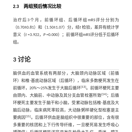
2.3 两组预后情况比较
治疗后3个月，前循环组、后循环组mRS评分分别为
（0.70±0.81）和（1.50±1.07）分，经
t
检验，差异有统计学
意义（
t
=3.922，
P
=0.000）；前循环组mRS评分低于后循环
组。
3 讨论
脑供血的血管系统有两部分，大脑颈内动脉区域（前循
环）和椎-基底动脉区域（后循环），临床多数梗死发生在
[
13
]
前循环，20%～25%发生于大脑后循环
。前循环梗死主要
[
14
]
由颈内、大脑前、中动脉及其分支血管栓塞所致
；后循
环梗死主要发生于脑干和小脑，受累动脉包括椎-基底及大
脑后动脉，临床病死率较高，大动脉粥样硬化型栓塞是主
[
15
]
要病因
。后循环供血是脑组织中很重要的部位，含有很
多重要的核团和上下行传导纤维，一旦梗死易发生呼吸心