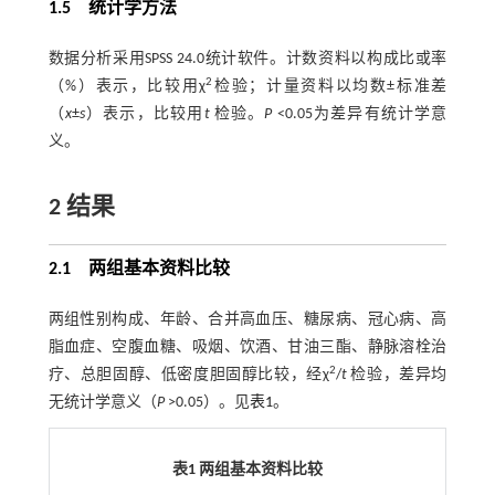
1.5 统计学方法
数据分析采用SPSS 24.0统计软件。计数资料以构成比或率
2
（%）表示，比较用χ
检验；计量资料以均数±标准差
（
x
±
s
）表示，比较用
t
检验。
P
<0.05为差异有统计学意
义。
2 结果
2.1 两组基本资料比较
两组性别构成、年龄、合并高血压、糖尿病、冠心病、高
脂血症、空腹血糖、吸烟、饮酒、甘油三酯、静脉溶栓治
2
疗、总胆固醇、低密度胆固醇比较，经χ
/
t
检验，差异均
无统计学意义（
P
>0.05）。见
表1
。
表1 两组基本资料比较