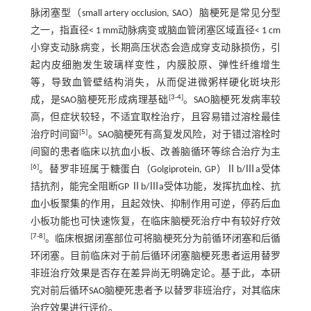
脉闭塞型（small artery occlusion, SAO）脑梗死是常见分型
之一，指直径< 1 mm动脉病变或脑血管闭塞区域直径< 1 cm
小穿支动脉病变，长期高压状态会造成穿支动脉损伤，引
起内皮细胞发生玻璃样变性，内膜胶原、弹性纤维增生
等，导致血管壁结构消失，从而促进微粥样硬化斑块形
[
3
-
4
]
成，是SAO脑梗死形成病理基础
。SAO脑梗死发病率较
高，但症状较轻，不适宜取栓治疗，且容易错过溶栓最佳
[
5
]
治疗时间窗
。SAO脑梗死有高复发风险，对于错过溶栓时
间窗的患者临床以抗血小板、改善脑循环等综合治疗为主
[
6
]
。替罗非班属于糖蛋白（Golgiprotein, GP）Ⅱb/Ⅲa受体
拮抗剂，能完全阻断GP Ⅱb/Ⅲa受体功能，发挥抗血栓、抗
血小板聚集的作用，且起效快、抑制作用可逆，停药后血
小板功能也可快速恢复，在临床脑梗死治疗中有较好疗效
[
7
-
8
]
。临床根据闭塞部位可将脑梗死分为前循环闭塞和后循
环闭塞。目前临床对于前后循环闭塞脑梗死患者运用替罗
非班治疗效果是否存在差异尚无明确定论。基于此，本研
究对前后循环SAO脑梗死患者予以替罗非班治疗，对其临床
治疗效果进行评价。