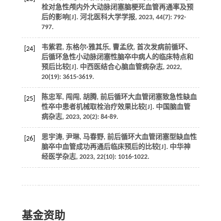
栓对急性颅内外大动脉闭塞脑梗死血管再通率及预
后的影响[J]. 河北医科大学学报, 2023, 44(7): 792-
797.
韦紫君, 东格尔·雅其乐, 曹孟欣, 首次发病前循环、
[24]
后循环急性小动脉闭塞性脑卒中病人的临床特点和
预后比较[J]. 中西医结合心脑血管病杂志, 2022,
20(19): 3615-3619.
陈忠军, 闯闯, 胡腾, 前后循环大血管闭塞致急性缺血
[25]
性卒中患者机械取栓治疗效果比较[J]. 中国脑血管
病杂志, 2023, 20(2): 84-89.
思宇涛, 尹琳, 马春野, 前后循环大血管闭塞型缺血性
[26]
脑卒中血管成功再通后临床预后的比较[J]. 中华神
经医学杂志, 2023, 22(10): 1016-1022.
基金资助