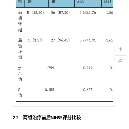
别
是
否
x
±
s
）
x
±
s
）
前
8（12.50）
56（87.50）
5.68±1.76
1.56±0.96
循
环
组
后
1（3.57）
27（96.43）
5.77±1.91
1.65±0.94
循
环
组
2
χ
1.759
0.219
0.408
/
t
值
P
0.185
0.827
0.684
值
2.2 两组治疗前后NIHSS评分比较