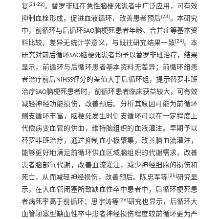
[
21
-
22
]
复
。替罗非班在急性脑梗死患者中广泛应用，可有效
[
23
]
抑制血栓形成，促进血液循环，改善患者预后
。本研究
中，前循环与后循环SAO脑梗死患者年龄、合并症等基本资
[
24
]
料比较，差异无统计学意义，与既往研究结果一致
。本
研究对前后循环SAO脑梗死患者均予以替罗非班治疗，结果
显示，前循环与后循环患者基本资料无差异；前循环组患
者治疗前后NIHSS评分的差值大于后循环组，提示替罗非班
治疗SAO脑梗死患者时，前循环患者临床获益较大，可有效
减轻神经功能损伤，改善预后。分析其原因可能为前循环
侧支循环丰富，脑梗死发生时侧支循环可以在一定程度上
代偿病变血管的供血，维持脑组织的血液灌注。早期予以
替罗非班治疗，通过抑制血小板聚集，改善脑血流灌注，
能够更好地满足前循环供血区域脑组织的代谢需求，改善
患者脑部氧代谢，改善血流灌注，减少神经细胞的损伤和
[
25
]
死亡，从而减轻神经损伤，改善预后。陈忠军等
研究显
示，在大血管闭塞所致缺血性卒中患者中，后循环梗死患
[
26
]
者病死率高于前循环；思宇涛等
研究也显示，后循环大
血管闭塞型缺血性卒中患者神经损伤程度较前循环更为严