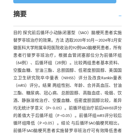
摘要
目的 探究前后循环小动脉闭塞型（SAO）脑梗死患者实施
替罗非班治疗的效果。方法 选取2020年10月—2024年2月安
徽医科大学附属阜阳医院收治的92例SAO脑梗死患者，所有
患者行替罗非班治疗，根据血管闭塞部位分为前循环组
（64例）、后循环组（28例）。比较两组患者基本资料、
空腹血糖、甘油三酯、总胆固醇、低密度胆固醇、美国国
立卫生研究院卒中量表（NIHSS）评分及改良Rankin量表
（mRS）评分。结果 两组性别、年龄、合并高血压、甘油
三酯、糖尿病、冠心病、总胆固醇、高脂血症、吸烟、饮
酒、静脉溶栓治疗、空腹血糖、低密度胆固醇比较，差异
均无统计学意义（P> 0.05）。前循环组治疗前后NIHSS评分
的差值大于后循环组（P <0.05）。前循环组mRS评分较后
循环组降低（P <0.05）。结论 与后循环SAO脑梗死相比，
前循环SAO脑梗死患者实施替罗非班治疗可有效降低患者