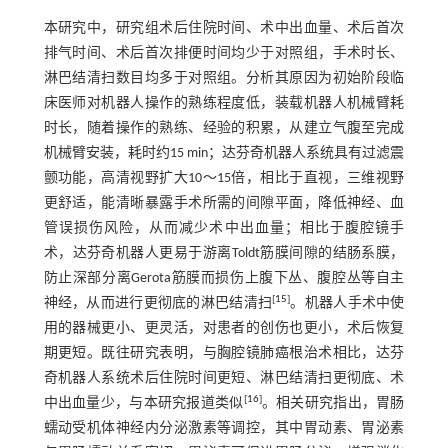
本研究中，研究组术后住院时间、术中出血量、术后首次
排气时间、术后首次排便时间均少于对照组，手术时长、
淋巴结清扫数目均多于对照组。分析其原因为初始阶段临
床医师对机器人操作的熟练程度低，装载机器人机械臂耗
时长，随着操作的熟练、经验的积累，从建立气腹至完成
机械臂安装，耗时约15 min；达芬奇机器人系统具有过滤震
颤功能，高清视野扩大10～15倍，相比于直视，三维视野
更舒适，能清晰暴露手术所需的间隙平面，降低神经、血
管误损伤风险，从而减少术中出血量；相比于腹腔镜手
术，达芬奇机器人更易于游离Toldt筋膜间隙的结肠系膜，
防止深部分离Gerota筋膜而损伤上腹下丛、腹腔丛等自主
[
15
]
神经，从而进行更彻底的淋巴结清扫
。机器人手术中使
用的器械更小、更灵活，对患者的创伤也更小，术后恢复
期更短。既往研究表明，与胸腔镜肺癌根治术相比，达芬
奇机器人系统术后住院时间更短、淋巴结清扫更彻底、术
[
16
]
中出血量少，与本研究报道类似
。相关研究指出，胃肠
蠕动受机体神经内分泌激素等调控，其中胃动素、胃泌素