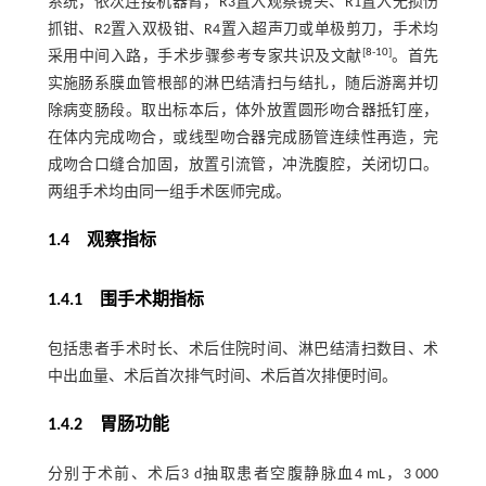
系统，依次连接机器臂，R3置入观察镜头、R1置入无损伤
抓钳、R2置入双极钳、R4置入超声刀或单极剪刀，手术均
[
8
-
10
]
采用中间入路，手术步骤参考专家共识及文献
。首先
实施肠系膜血管根部的淋巴结清扫与结扎，随后游离并切
除病变肠段。取出标本后，体外放置圆形吻合器抵钉座，
在体内完成吻合，或线型吻合器完成肠管连续性再造，完
成吻合口缝合加固，放置引流管，冲洗腹腔，关闭切口。
两组手术均由同一组手术医师完成。
1.4 观察指标
1.4.1 围手术期指标
包括患者手术时长、术后住院时间、淋巴结清扫数目、术
中出血量、术后首次排气时间、术后首次排便时间。
1.4.2 胃肠功能
分别于术前、术后3 d抽取患者空腹静脉血4 mL，3 000