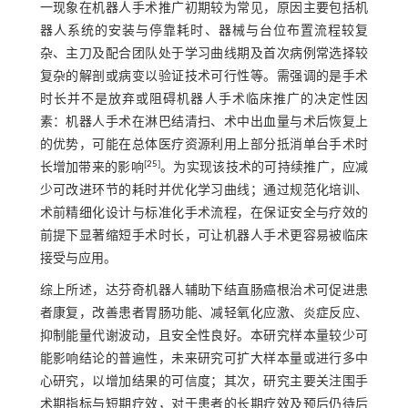
一现象在机器人手术推广初期较为常见，原因主要包括机
器人系统的安装与停靠耗时、器械与台位布置流程较复
杂、主刀及配合团队处于学习曲线期及首次病例常选择较
复杂的解剖或病变以验证技术可行性等。需强调的是手术
时长并不是放弃或阻碍机器人手术临床推广的决定性因
素：机器人手术在淋巴结清扫、术中出血量与术后恢复上
的优势，可能在总体医疗资源利用上部分抵消单台手术时
[
25
]
长增加带来的影响
。为实现该技术的可持续推广，应减
少可改进环节的耗时并优化学习曲线；通过规范化培训、
术前精细化设计与标准化手术流程，在保证安全与疗效的
前提下显著缩短手术时长，可让机器人手术更容易被临床
接受与应用。
综上所述，达芬奇机器人辅助下结直肠癌根治术可促进患
者康复，改善患者胃肠功能、减轻氧化应激、炎症反应、
抑制能量代谢波动，且安全性良好。本研究样本量较少可
能影响结论的普遍性，未来研究可扩大样本量或进行多中
心研究，以增加结果的可信度；其次，研究主要关注围手
术期指标与短期疗效，对于患者的长期疗效及预后仍待后