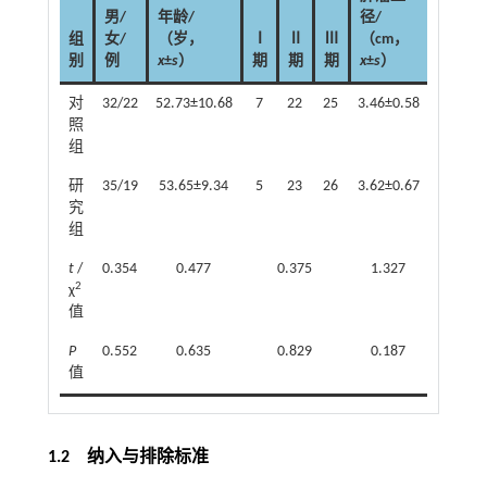
男/
年龄/
径/
组
女/
（岁，
Ⅰ
Ⅱ
Ⅲ
（cm，
直
别
例
x
±
s
）
期
期
期
x
±
s
）
肠
对
32/22
52.73±10.68
7
22
25
3.46±0.58
28
1
照
组
研
35/19
53.65±9.34
5
23
26
3.62±0.67
30
1
究
组
t
/
0.354
0.477
0.375
1.327
2
χ
值
P
0.552
0.635
0.829
0.187
值
1.2 纳入与排除标准