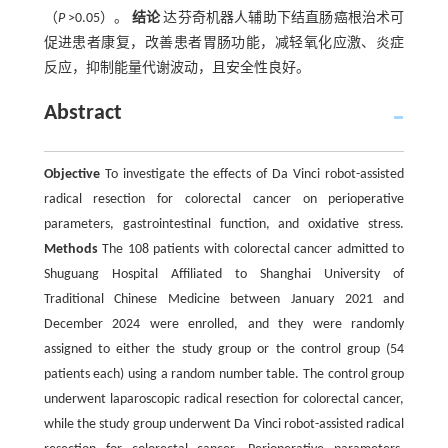
（
P
>0.05）。
结论
达芬奇机器人辅助下结直肠癌根治术可
促进患者康复，改善患者胃肠功能，减轻氧化应激、炎症
反应，抑制能量代谢波动，且安全性良好。
Abstract
Objective
To investigate the effects of Da Vinci robot-assisted
radical resection for colorectal cancer on perioperative
parameters, gastrointestinal function, and oxidative stress.
Methods
The 108 patients with colorectal cancer admitted to
Shuguang Hospital Affiliated to Shanghai University of
Traditional Chinese Medicine between January 2021 and
December 2024 were enrolled, and they were randomly
assigned to either the study group or the control group (54
patients each) using a random number table. The control group
underwent laparoscopic radical resection for colorectal cancer,
while the study group underwent Da Vinci robot-assisted radical