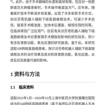
4
]
。此外，由于手术器械的长度和直径有限，在应对一些肥
[
5
]
胖或巨大肿瘤患者时，手术操作难度加大
。近年来，随
着医疗技术不断进步和发展，出现了许多新型手术方式，
如达芬奇机器人辅助下结直肠癌根治术，可减少手术创
伤、提高手术精准度、加快术后康复、缩短住院时间等，
[
6
]
在临床得到广泛应用
。目前有关达芬奇机器人辅助下结
直肠癌根治术对患者围手术期指标影响的研究较多，但少
有涉及胃肠功能、氧化应激的研究报道。鉴于此，本研究
选取108例结直肠癌患者，探讨达芬奇机器人辅助下结直肠
癌根治术的治疗效果及其对机体胃肠功能、氧化应激、炎
症反应及能量代谢的影响。
1 资料与方法
1.1 临床资料
选取2021年1月—2024年12月上海中医药大学附属曙光医院
收治的108例结直肠癌患者（基于本团队达芬奇机器人手术