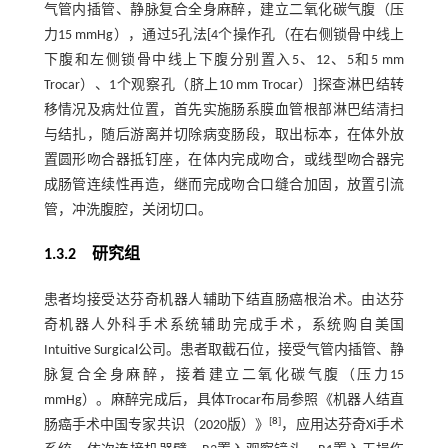
气管内插管、静脉复合全身麻醉，建立二氧化碳气腹（压
力15 mmHg），通过5孔法[4个操作孔（在右侧锁骨中线上
下腹和左侧锁骨中线上下腹分别置入5、12、5和5 mm
Trocar）、1个观察孔（脐上10 mm Trocar）]探查淋巴结转
移情况及病灶位置，首先实施肠系膜血管根部淋巴结清扫
与结扎，随后游离并切除病变肠段，取出标本，在体外放
置圆形吻合器抵钉座，在体内完成吻合，或线型吻合器完
成肠管连续性再造，继而完成吻合口缝合加固，放置引流
管，冲洗腹腔，关闭切口。
1.3.2 研究组
患者均接受达芬奇机器人辅助下结直肠癌根治术。由达芬
奇机器人外科手术系统辅助完成手术，系统购自美国
Intuitive Surgical公司。患者取截石位，接受气管内插管、静
脉复合全身麻醉，接着建立二氧化碳气腹（压力15
mmHg）。麻醉完成后，具体Trocar布局参照《机器人结直
[
8
]
肠癌手术中国专家共识（2020版）》
，应用达芬奇Xi手术