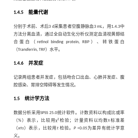
1.4.5 能量代谢
分别于术前、术后3 d采集患者空腹静脉血3 mL，用1.4.3中
方法分离血清，通过全自动生化分析仪测定血清视黄醇结
合蛋白（retinol binding protein, RBP）、转铁蛋白
（Transferrin, TRF）水平。
1.4.6 并发症
记录两组患者并发症，包括吻合口出血、心肺并发症、腹
腔感染、胃排空障碍等发生情况。
1.5 统计学方法
数据分析采用SPSS 25.0统计软件。计数资料以构成比或率
2
（%）表示，比较用χ
检验；计量资料以均数±标准差
（
x
±
s
）表示，比较用
t
检验。
P
<0.05为差异有统计学意
义。