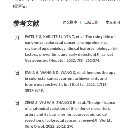
续评估。
参考文献
原文顺序
|
出版日期
|
本文引用
PATEL S G, KARLITZ J J, YEN T, et al. The rising tide of
[1]
early-onset colorectal cancer: a comprehensive
review of epidemiology, clinical features, biology, risk
factors, prevention, and early detection[J]. Lancet
Gastroenterol Hepatol, 2022, 7(3): 262-274.
FAN A H, WANG B D, WANG X, et al. Immunotherapy
[2]
in colorectal cancer: current achievements and
future perspective[J]. Int J Biol Sci, 2021, 17(14):
3837-3849.
ZENG S, WU W H, ZHANG X B, et al. The significance
[3]
of anatomical variation of the inferior mesenteric
artery and its branches for laparoscopic radical
resection of colorectal cancer: a review[J]. World J
Surg Oncol, 2022, 20(1): 290.