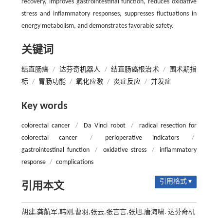
recovery, improves gastrointestinal function, reduces oxidative
stress and inflammatory responses, suppresses fluctuations in
energy metabolism, and demonstrates favorable safety.
关键词
结直肠癌
/
达芬奇机器人
/
结直肠癌根治术
/
围术期指
标
/
胃肠功能
/
氧化应激
/
炎症反应
/
并发症
Key words
colorectal cancer
/
Da Vinci robot
/
radical resection for
colorectal cancer
/
perioperative indicators
/
gastrointestinal function
/
oxidative stress
/
inflammatory
response
/
complications
引用格式 ▾
引用本文
胡建,龚航军,韩刚,曹羽,张云,张言言,张旭,唐海啸. 达芬奇机