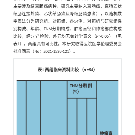
主要涉及结直肠癌病种，研究主要纳入直肠癌、直肠乙状
结肠连接处癌、乙状结肠癌及降结肠癌患者），以随机数
字表法分为研究组、对照组，各54例。对照组与研究组性
别构成、年龄、TNM分期构成、肿瘤直径和肿瘤部位构成
2
比较，经
t
/ χ
检验，差异均无统计学意义（
P
>0.05）（见
表1
）。两组具有可比性。本研究取得医院医学伦理委员会
批准同意（No：2021-1538-121）。
表1 两组临床资料比较 （
n
=54）
TNM分期 例
（%）
肿瘤部
肿瘤直