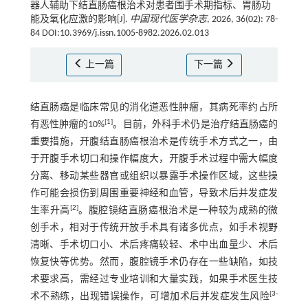
器人辅助下结直肠癌根治术对患者围手术期指标、胃肠功
能及氧化应激的影响[J].
中国现代医学杂志
, 2026, 36(02): 78-
84 DOI:10.3969/j.issn.1005-8982.2026.02.013
上一篇
下一篇
结直肠癌是临床常见的消化道恶性肿瘤，其病死率约占所
[
1
]
有恶性肿瘤的10%
。目前，外科手术仍是治疗结直肠癌的
重要措施，开腹结直肠癌根治术是传统手术方式之一，由
于开腹手术切口和操作幅度大，开腹手术过程中需大幅度
分离、移动某些器官或组织以暴露手术操作区域，这些操
作可能会损伤到周围重要神经和血管，导致术后并发症发
[
2
]
生率升高
。腹腔镜结直肠癌根治术是一种较为成熟的微
创手术，相对于传统开放手术具有诸多优点，如手术视野
清晰、手术切口小、术后疼痛较轻、术中出血量少、术后
恢复快等优势。然而，腹腔镜手术仍存在一些缺陷，如技
术要求高，需经过专业培训和大量实践，如果手术医生技
[
3
-
术不熟练，出现错误操作，可增加术后并发症发生风险