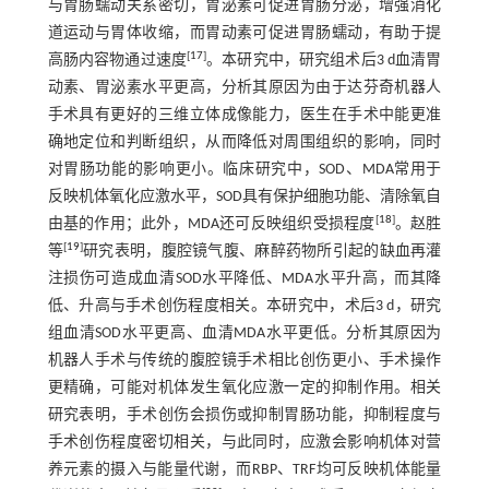
与胃肠蠕动关系密切，胃泌素可促进胃肠分泌，增强消化
道运动与胃体收缩，而胃动素可促进胃肠蠕动，有助于提
[
17
]
高肠内容物通过速度
。本研究中，研究组术后3 d血清胃
动素、胃泌素水平更高，分析其原因为由于达芬奇机器人
手术具有更好的三维立体成像能力，医生在手术中能更准
确地定位和判断组织，从而降低对周围组织的影响，同时
对胃肠功能的影响更小。临床研究中，SOD、MDA常用于
反映机体氧化应激水平，SOD具有保护细胞功能、清除氧自
[
18
]
由基的作用；此外，MDA还可反映组织受损程度
。赵胜
[
19
]
等
研究表明，腹腔镜气腹、麻醉药物所引起的缺血再灌
注损伤可造成血清SOD水平降低、MDA水平升高，而其降
低、升高与手术创伤程度相关。本研究中，术后3 d，研究
组血清SOD水平更高、血清MDA水平更低。分析其原因为
机器人手术与传统的腹腔镜手术相比创伤更小、手术操作
更精确，可能对机体发生氧化应激一定的抑制作用。相关
研究表明，手术创伤会损伤或抑制胃肠功能，抑制程度与
手术创伤程度密切相关，与此同时，应激会影响机体对营
养元素的摄入与能量代谢，而RBP、TRF均可反映机体能量