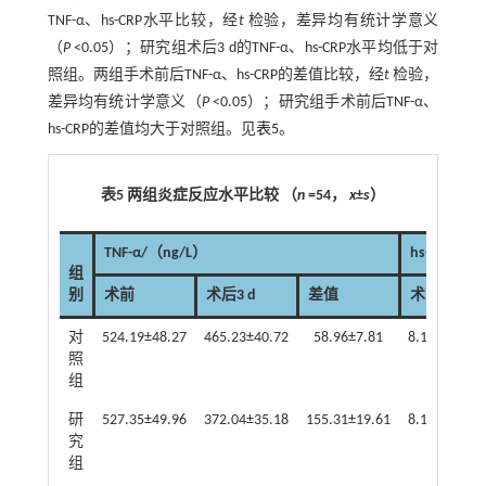
TNF-α、hs-CRP水平比较，经
t
检验，差异均有统计学意义
（
P
<0.05）；研究组术后3 d的TNF-α、hs-CRP水平均低于对
照组。两组手术前后TNF-α、hs-CRP的差值比较，经
t
检验，
差异均有统计学意义（
P
<0.05）；研究组手术前后TNF-α、
hs-CRP的差值均大于对照组。见
表5
。
表5 两组炎症反应水平比较 （
n
=54，
x
±
s
）
TNF-α/（ng/L）
hs-CRP/（
组
别
术前
术后3 d
差值
术前
对
524.19±48.27
465.23±40.72
58.96±7.81
8.12±1.96
照
组
研
527.35±49.96
372.04±35.18
155.31±19.61
8.19±1.93
究
组