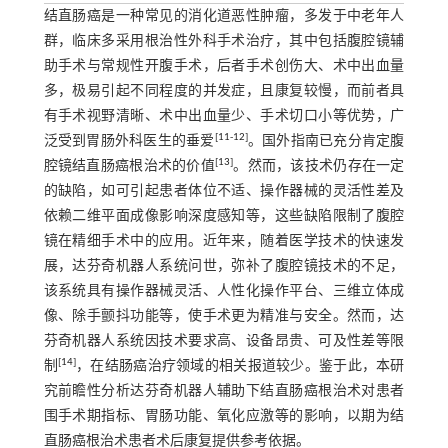
结直肠癌是一种常见的消化道恶性肿瘤，多发于中老年人
群，临床多采用根治性外科手术治疗，其中包括腹腔镜辅
助手术与常规性开腹手术，后者手术创伤大、术中出血量
多，极易引起不同程度的并发症，且康复较慢，而前者具
有手术视野清晰、术中出血量少、手术切口小等优势，广
[
11
-
12
]
泛受到胃肠外科医生的垂爱
。国外指南已充分肯定腹
[
13
]
腔镜结直肠癌根治术的价值
。然而，该技术仍存在一定
的缺陷，如可引起患者体位不适、操作器械的灵活性差及
依赖二维平面成像影响深度感知等，这些缺陷限制了腹腔
镜在精细手术中的应用。近年来，随着医学技术的快速发
展，达芬奇机器人系统问世，弥补了腹腔镜技术的不足，
该系统具有操作器械灵活、人性化操作平台、三维立体成
像、除手颤抖功能等，使手术更为精准与安全。然而，达
芬奇机器人系统因技术要求高、设备昂贵、可及性差等限
[
14
]
制
，在结肠癌治疗领域的相关报道较少。鉴于此，本研
究前瞻性分析达芬奇机器人辅助下结直肠癌根治术对患者
围手术期指标、胃肠功能、氧化应激等的影响，以期为结
直肠癌根治术患者术后康复提供参考依据。