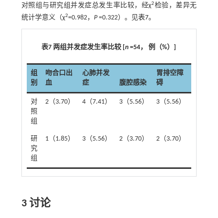
2
对照组与研究组并发症总发生率比较，经χ
检验，差异无
2
统计学意义（χ
=0.982，
P
=0.322）。见
表7
。
表7 两组并发症发生率比较 [
n
=54， 例（%）]
组
吻合口出
心肺并发
胃排空障
别
血
症
腹腔感染
碍
合计
对
2（3.70）
4（7.41）
3（5.56）
3（5.56）
12（22.
照
组
研
1（1.85）
3（5.56）
2（3.70）
2（3.70）
8（14.
究
组
3 讨论