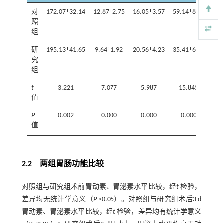
对
172.07±32.14
12.87±2.75
16.05±3.57
59.14±8.70
3.2
照
组
研
195.13±41.65
9.64±1.92
20.56±4.23
35.41±6.74
2.1
究
组
t
3.221
7.077
5.987
15.845
1
值
P
0.002
0.000
0.000
0.000
0
值
2.2 两组胃肠功能比较
对照组与研究组术前胃动素、胃泌素水平比较，经
t
检验，
差异均无统计学意义（
P
>0.05）。对照组与研究组术后3 d
胃动素、胃泌素水平比较，经
t
检验，差异均有统计学意义