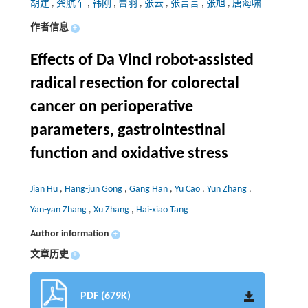
胡建
,
龚航军
,
韩刚
,
曹羽
,
张云
,
张言言
,
张旭
,
唐海啸
作者信息
+
Effects of Da Vinci robot-assisted
radical resection for colorectal
cancer on perioperative
parameters, gastrointestinal
function and oxidative stress
Jian Hu
,
Hang-jun Gong
,
Gang Han
,
Yu Cao
,
Yun Zhang
,
Yan-yan Zhang
,
Xu Zhang
,
Hai-xiao Tang
Author information
+
文章历史
+
PDF (679K)