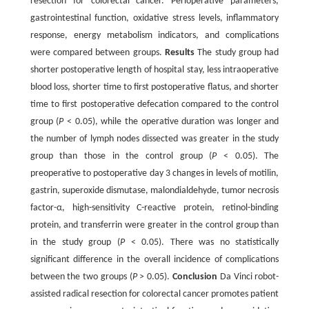
resection for colorectal cancer. Perioperative parameters,
gastrointestinal function, oxidative stress levels, inflammatory
response, energy metabolism indicators, and complications
were compared between groups.
Results
The study group had
shorter postoperative length of hospital stay, less intraoperative
blood loss, shorter time to first postoperative flatus, and shorter
time to first postoperative defecation compared to the control
group (
P
< 0.05), while the operative duration was longer and
the number of lymph nodes dissected was greater in the study
group than those in the control group (
P
< 0.05). The
preoperative to postoperative day 3 changes in levels of motilin,
gastrin, superoxide dismutase, malondialdehyde, tumor necrosis
factor-α, high-sensitivity C-reactive protein, retinol-binding
protein, and transferrin were greater in the control group than
in the study group (
P
< 0.05). There was no statistically
significant difference in the overall incidence of complications
between the two groups (
P
> 0.05).
Conclusion
Da Vinci robot-
assisted radical resection for colorectal cancer promotes patient