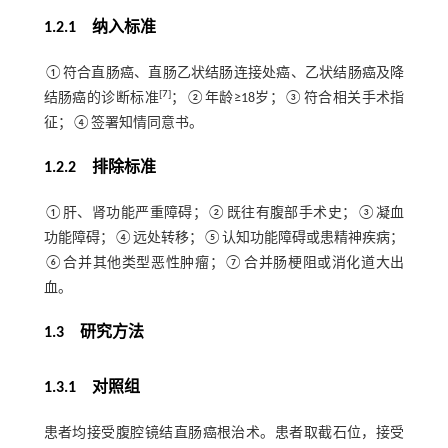
1.2.1 纳入标准
①符合直肠癌、直肠乙状结肠连接处癌、乙状结肠癌及降
[
7
]
结肠癌的诊断标准
；②年龄≥18岁；③符合相关手术指
征；④签署知情同意书。
1.2.2 排除标准
①肝、肾功能严重障碍；②既往有腹部手术史；③凝血
功能障碍；④远处转移；⑤认知功能障碍或患精神疾病；
⑥合并其他类型恶性肿瘤；⑦合并肠梗阻或消化道大出
血。
1.3 研究方法
1.3.1 对照组
患者均接受腹腔镜结直肠癌根治术。患者取截石位，接受