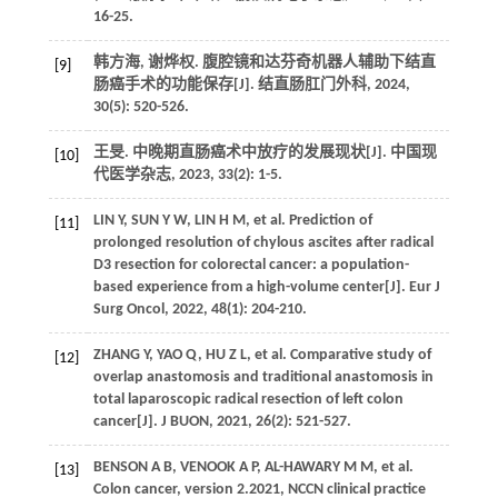
16-25.
韩方海, 谢烨权. 腹腔镜和达芬奇机器人辅助下结直
[9]
肠癌手术的功能保存[J]. 结直肠肛门外科, 2024,
30(5): 520-526.
王旻. 中晚期直肠癌术中放疗的发展现状[J]. 中国现
[10]
代医学杂志, 2023, 33(2): 1-5.
LIN Y, SUN Y W, LIN H M, et al. Prediction of
[11]
prolonged resolution of chylous ascites after radical
D3 resection for colorectal cancer: a population-
based experience from a high-volume center[J]. Eur J
Surg Oncol, 2022, 48(1): 204-210.
ZHANG Y, YAO Q, HU Z L, et al. Comparative study of
[12]
overlap anastomosis and traditional anastomosis in
total laparoscopic radical resection of left colon
cancer[J]. J BUON, 2021, 26(2): 521-527.
BENSON A B, VENOOK A P, AL-HAWARY M M, et al.
[13]
Colon cancer, version 2.2021, NCCN clinical practice