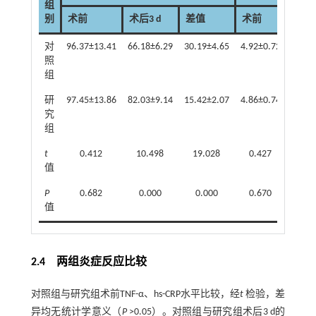
组
别
术前
术后3 d
差值
术前
术后3
对
96.37±13.41
66.18±6.29
30.19±4.65
4.92±0.72
7.76±
照
组
研
97.45±13.86
82.03±9.14
15.42±2.07
4.86±0.74
5.94±
究
组
t
0.412
10.498
19.028
0.427
7.6
值
P
0.682
0.000
0.000
0.670
0.0
值
2.4 两组炎症反应比较
对照组与研究组术前TNF-α、hs-CRP水平比较，经
t
检验，差
异均无统计学意义（
P
>0.05）。对照组与研究组术后3 d的