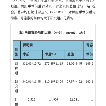
（
P
<0.05）；研究组术后3 d胃动素、胃泌素水平均高于对
照组。两组手术前后胃动素、胃泌素的差值比较，经
t
检
验，差异均有统计学意义（
P
<0.05）；对照组手术前后胃
动素、胃泌素的差值均大于研究组。见
表3
。
表3 两组胃肠功能比较 （
n
=54， pg/mL，
x
±
s
）
胃动素
胃泌素
组
别
术前
术后3 d
差值
术前
对
338.43±15.72
275.38±11.15
63.05±8.48
168.24±11.49
照
组
研
340.06±16.48
310.19±13.04
29.87±4.62
165.17±12.61
究
组
t
0.526
14.909
22.531
1.322
值