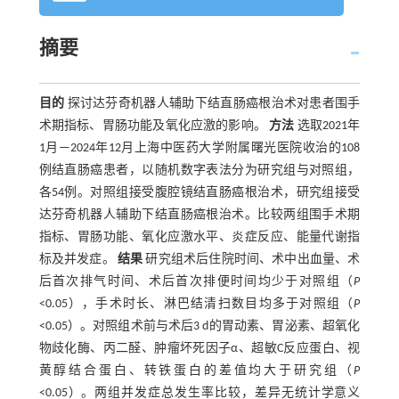
摘要
目的
探讨达芬奇机器人辅助下结直肠癌根治术对患者围手
术期指标、胃肠功能及氧化应激的影响。
方法
选取2021年
1月—2024年12月上海中医药大学附属曙光医院收治的108
例结直肠癌患者，以随机数字表法分为研究组与对照组，
各54例。对照组接受腹腔镜结直肠癌根治术，研究组接受
达芬奇机器人辅助下结直肠癌根治术。比较两组围手术期
指标、胃肠功能、氧化应激水平、炎症反应、能量代谢指
标及并发症。
结果
研究组术后住院时间、术中出血量、术
后首次排气时间、术后首次排便时间均少于对照组（
P
<0.05），手术时长、淋巴结清扫数目均多于对照组（
P
<0.05）。对照组术前与术后3 d的胃动素、胃泌素、超氧化
物歧化酶、丙二醛、肿瘤坏死因子α、超敏C反应蛋白、视
黄醇结合蛋白、转铁蛋白的差值均大于研究组（
P
<0.05）。两组并发症总发生率比较，差异无统计学意义