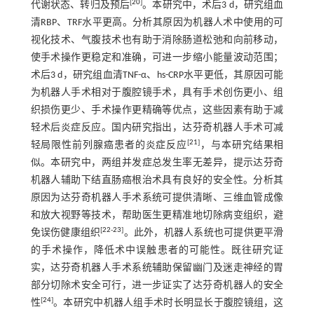
[
20
]
代谢状态、转归及预后
。本研究中，术后3 d，研究组血
清RBP、TRF水平更高。分析其原因为机器人术中使用的可
视化技术、气腹技术也有助于消除肠道松弛和向前移动，
使手术操作更稳定和准确，可进一步缩小能量波动范围；
术后3 d，研究组血清TNF-α、hs-CRP水平更低，其原因可能
为机器人手术相对于腹腔镜手术，具有手术创伤更小、组
织损伤更少、手术操作更精确等优点，这些因素有助于减
轻术后炎症反应。国内研究指出，达芬奇机器人手术可减
[
21
]
轻局限性前列腺癌患者的炎症反应
，与本研究结果相
似。本研究中，两组并发症总发生率无差异，提示达芬奇
机器人辅助下结直肠癌根治术具有良好的安全性。分析其
原因为达芬奇机器人手术系统可提供清晰、三维血管成像
和放大视野等技术，帮助医生更精准地切除病变组织，避
[
22
-
23
]
免误伤健康组织
。此外，机器人系统也可提供更平滑
的手术操作，降低术中误触患者的可能性。既往研究证
实，达芬奇机器人手术系统辅助保留幽门及迷走神经的胃
部分切除术安全可行，进一步证实了达芬奇机器人的安全
[
24
]
性
。本研究中机器人组手术时长明显长于腹腔镜组，这