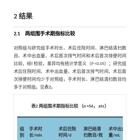
2 结果
2.1 两组围手术期指标比较
对照组与研究组手术时长、术后住院时间、淋巴结清扫数
目、术中出血量、术后首次排气时间和术后首次排便时间
比较，经
t
检验，差异均有统计学意义（
P
<0.05）；研究组
术后住院时间、术中出血量、术后首次排气时间、术后首
次排便时间均少于对照组，手术时长、淋巴结清扫数目均
多于对照组。见
表2
。
表2 两组围术期指标比较 （
n
=54，
x
±
s
）
术
组
手术时
术后住院
淋巴结清
术中出血
排
别
长/min
时间/d
扫数目/枚
量/mL
间/