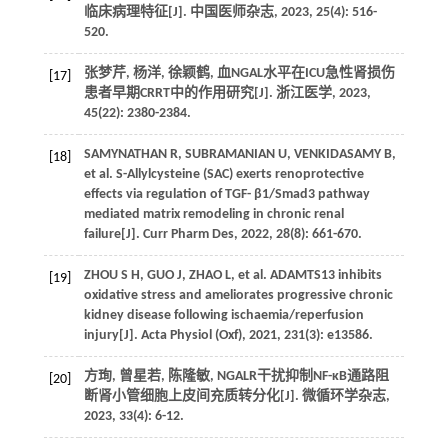
临床病理特征[J]. 中国医师杂志, 2023, 25(4): 516-
520.
张梦芹, 杨洋, 徐颖鹤, 血NGAL水平在ICU急性肾损伤
[17]
患者早期CRRT中的作用研究[J]. 浙江医学, 2023,
45(22): 2380-2384.
SAMYNATHAN R, SUBRAMANIAN U, VENKIDASAMY B,
[18]
et al. S-Allylcysteine (SAC) exerts renoprotective
effects via regulation of TGF- β1/Smad3 pathway
mediated matrix remodeling in chronic renal
failure[J]. Curr Pharm Des, 2022, 28(8): 661-670.
ZHOU S H, GUO J, ZHAO L, et al. ADAMTS13 inhibits
[19]
oxidative stress and ameliorates progressive chronic
kidney disease following ischaemia/reperfusion
injury[J]. Acta Physiol (Oxf), 2021, 231(3): e13586.
方珣, 曾星若, 陈隆敏, NGALR干扰抑制NF-κB通路阻
[20]
断肾小管细胞上皮间充质转分化[J]. 微循环学杂志,
2023, 33(4): 6-12.