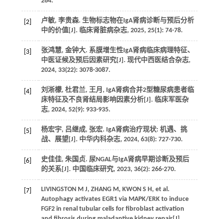
284.
卢敏, 李贵森. 生物标志物在IgA肾病诊断与预后分析
[2]
中的价值[J]. 临床肾脏病杂志, 2025, 25(1): 74-78.
张鸿慧, 金钟大. 系膜增生性IgA肾病临床病理特征、
[3]
中医证候及预后因素研究[J]. 现代中西医结合杂志,
2024, 33(22): 3078-3087.
刘淅檬, 杜君兰, 王月, IgA肾病合并2型糖尿病患者临
[4]
床特征及不良肾结局影响因素分析[J]. 临床军医杂
志, 2024, 52(9): 933-935.
杨宏宇, 吕继成, 张宏. IgA肾病治疗现状: 机遇、挑
[5]
战、展望[J]. 中华内科杂志, 2024, 63(8): 727-730.
史佳佳, 朱国贞. 尿NGAL与IgA肾病早期诊断及预后
[6]
的关系[J]. 中国临床研究, 2023, 36(2): 266-270.
LIVINGSTON M J, ZHANG M, KWON S H, et al.
[7]
Autophagy activates EGR1 via MAPK/ERK to induce
FGF2 in renal tubular cells for fibroblast activation
and fibrosis during maladaptive kidney repair[J].