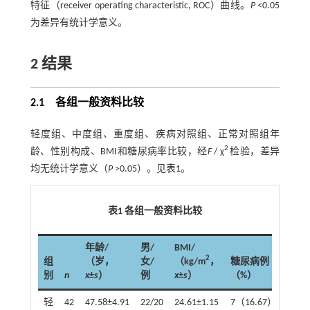
特征（receiver operating characteristic, ROC）曲线。
P
<0.05
为差异有统计学意义。
2 结果
2.1 各组一般资料比较
轻度组、中度组、重度组、疾病对照组、正常对照组年
2
龄、性别构成、BMI和糖尿病率比较，经
F
/ χ
检验，差异
均无统计学意义（
P
>0.05）。见
表1
。
表1 各组一般资料比较
年龄/
男/
BMI/
2
组
（岁，
女/
（kg/m
，
糖尿病例
别
n
x
±
s
）
例
x
±
s
）
（%）
轻
42
47.58±4.91
22/20
24.61±1.15
7（16.67）