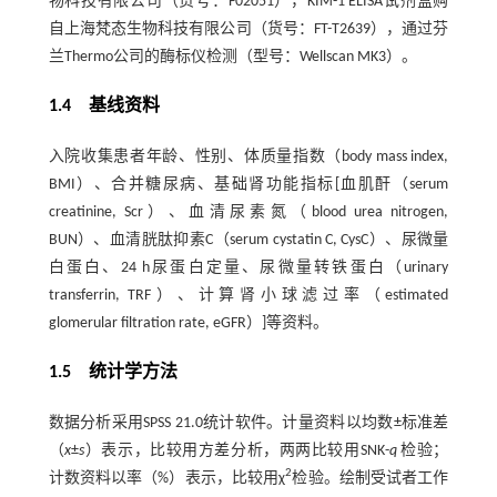
物科技有限公司（货号：F02051），KIM-1 ELISA试剂盒购
自上海梵态生物科技有限公司（货号：FT-T2639），通过芬
兰Thermo公司的酶标仪检测（型号：Wellscan MK3）。
1.4 基线资料
入院收集患者年龄、性别、体质量指数（body mass index,
BMI）、合并糖尿病、基础肾功能指标[血肌酐（serum
creatinine, Scr）、血清尿素氮（blood urea nitrogen,
BUN）、血清胱肽抑素C（serum cystatin C, CysC）、尿微量
白蛋白、24 h尿蛋白定量、尿微量转铁蛋白（urinary
transferrin, TRF）、计算肾小球滤过率（estimated
glomerular filtration rate, eGFR）]等资料。
1.5 统计学方法
数据分析采用SPSS 21.0统计软件。计量资料以均数±标准差
（
x
±
s
）表示，比较用方差分析，两两比较用SNK-
q
检验；
2
计数资料以率（%）表示，比较用χ
检验。绘制受试者工作