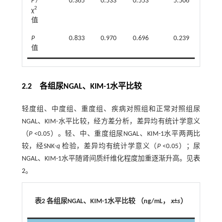
F
/
0.365
0.533
0.553
5.506
2
χ
值
P
0.833
0.970
0.696
0.239
值
2.2 各组尿NGAL、KIM-1水平比较
轻度组、中度组、重度组、疾病对照组和正常对照组尿
NGAL、KIM-水平比较，经方差分析，差异均有统计学意义
（
P
<0.05）。轻、中、重度组尿NGAL、KIM-1水平两两比
较，经SNK-
q
检验，差异均有统计学意义（
P
<0.05）；尿
NGAL、KIM-1水平随肾间质纤维化程度加重逐渐升高。见
表
2
。
表2 各组尿NGAL、KIM-1水平比较 （ng/mL，
x
±
s
）