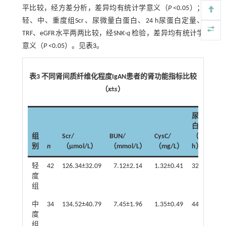
平比较，经方差分析，差异均有统计学意义（
P
<0.05）；
轻、中、重度组Scr、尿微量白蛋白、24 h尿蛋白定量、
TRF、eGFR水平两两比较，经SNK-
q
检验，差异均有统计学
意义（
P
<0.05）。见
表3
。
表3 不同肾间质纤维化程度IgAN患者的肾功能指标比较
（
x
±
s
）
尿微量白
白/
组
Scr/
BUN/
CysC/
（mg/24
别
n
（μmol/L）
（mmol/L）
（mg/L）
h）
轻
42
126.34±32.09
7.12±2.14
1.32±0.41
32.56±10.0
度
组
中
34
134.52±40.79
7.45±1.96
1.35±0.49
44.71±15.5
度
组