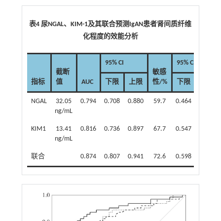
表4 尿NGAL、KIM-1及其联合预测IgAN患者肾间质纤维
化程度的效能分析
95% CI
95% CI
截断
敏感
指标
值
AUC
下限
上限
性/%
下限
上限
NGAL
32.05
0.794
0.708
0.880
59.7
0.464
0.719
ng/mL
KIM1
13.41
0.816
0.736
0.897
67.7
0.547
0.791
ng/mL
联合
0.874
0.807
0.941
72.6
0.598
0.831