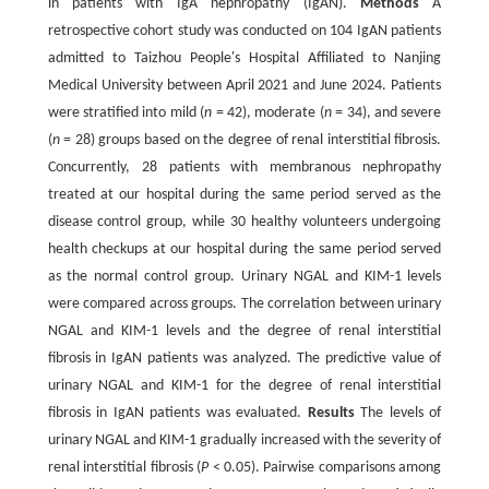
in patients with IgA nephropathy (IgAN).
Methods
A
retrospective cohort study was conducted on 104 IgAN patients
admitted to Taizhou People's Hospital Affiliated to Nanjing
Medical University between April 2021 and June 2024. Patients
were stratified into mild (
n
= 42), moderate (
n
= 34), and severe
(
n
= 28) groups based on the degree of renal interstitial fibrosis.
Concurrently, 28 patients with membranous nephropathy
treated at our hospital during the same period served as the
disease control group, while 30 healthy volunteers undergoing
health checkups at our hospital during the same period served
as the normal control group. Urinary NGAL and KIM-1 levels
were compared across groups. The correlation between urinary
NGAL and KIM-1 levels and the degree of renal interstitial
fibrosis in IgAN patients was analyzed. The predictive value of
urinary NGAL and KIM-1 for the degree of renal interstitial
fibrosis in IgAN patients was evaluated.
Results
The levels of
urinary NGAL and KIM-1 gradually increased with the severity of
renal interstitial fibrosis (
P
< 0.05). Pairwise comparisons among