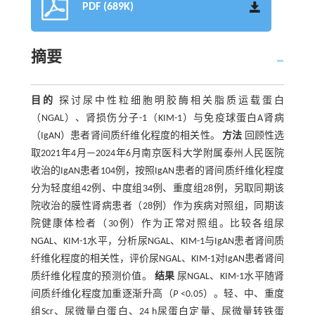
PDF (689K)
摘要
目的
探讨尿中性粒细胞明胶酶相关脂质运载蛋白
（NGAL）、肾损伤分子-1（KIM-1）与免疫球蛋白A肾病
（IgAN）患者肾间质纤维化程度的相关性。
方法
回顾性选
取2021年4月—2024年6月南京医科大学附属泰州人民医院
收治的IgAN患者104例，按照IgAN患者的肾间质纤维化程度
分为轻度组42例、中度组34例、重度组28例，另取同期该
院收治的膜性肾病患者（28例）作为疾病对照组，同期该
院健康体检者（30例）作为正常对照组。比较各组尿
NGAL、KIM-1水平，分析尿NGAL、KIM-1与IgAN患者肾间质
纤维化程度的相关性，评价尿NGAL、KIM-1对IgAN患者肾间
质纤维化程度的预测价值。
结果
尿NGAL、KIM-1水平随肾
间质纤维化程度加重逐渐升高（
P
<0.05）。轻、中、重度
组Scr、尿微量白蛋白、24 h尿蛋白定量、尿微量转铁蛋