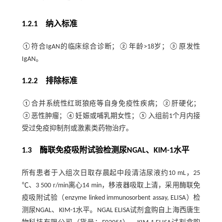
1.2.1 纳入标准
①符合IgAN的临床综合诊断；②年龄>18岁；③原发性
IgAN。
1.2.2 排除标准
①合并系统性红斑狼疮等自身免疫性疾病；②肝硬化；
③恶性肿瘤；④妊娠或哺乳期女性；⑤入组前1个月内接
受过免疫抑制剂或激素类药物治疗。
1.3 酶联免疫吸附试验检测尿NGAL、KIM-1水平
所有患者于入组次日取存晨起中段清洁尿液约10 mL，25
℃、3 500 r/min离心14 min，移液器吸取上清，采用酶联免
疫吸附试验（enzyme linked immunosorbent assay, ELISA）检
测尿NGAL、KIM-1水平。NGAL ELISA试剂盒购自上海西唐生