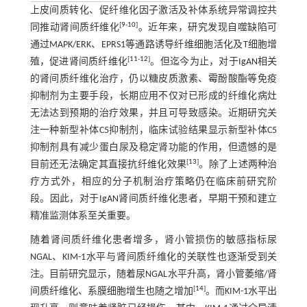
上皮间质转化、促纤维化因子激活及补体系统异常调控共
[
9
-
10
]
同推动肾间质纤维化
。近年来，研究发现自噬缺陷可
通过MAPK/ERK、EPRS1等通路诱导纤维细胞活化及T细胞增
[
11
-
12
]
殖，促进肾间质纤维化
。但迄今为止，对于IgAN相关
的肾间质纤维化治疗，仍以糖皮质激素、霉酚酸酯等免疫
抑制剂为主要手段，长期应用不仅对已形成的纤维化病灶
无法达到预期的治疗效果，并且可导致感染。近期研究关
注一种新型补体C5抑制剂，临床试验结果显示新型补体C5
抑制剂具有减少蛋白尿及稳定肾功能的作用，但遗憾的是
[
13
]
目前还无法确定其直接抗纤维化效果
。除了上述两种治
疗方式外，相应的分子机制治疗策略仍在临床前研究阶
段。因此，对于IgAN肾间质纤维化患者，早期干预和建立
精准监测体系至关重要。
随着肾间质纤维化患者增多，肾小管损伤的敏感指标尿
NGAL、KIM-1水平与肾间质纤维化的关联性也逐渐受到关
注。目前研究显示，随着尿NGAL水平升高，肾小管萎缩/肾
[
14
]
间质纤维化、系膜细胞增生也随之增加
。而KIM-1水平出