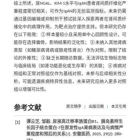
综上所述，尿NGAL、KIM-1水平与IgAN患者肾间质纤维化严
重程度密切相关，可作为IgAN的无创监测指标。未来仍需
通过基因编辑或抑制剂干预试验深入探索两者在肾间质纤
维化中的病理作用，为靶点治疗提供支持。但本研究仍存
在以下局限：①样本量较小且采用单中心回顾性设计，可
能存在选择偏倚，影响结果的泛化性；②未纳入其他肾病
类型（如糖尿病肾病或狼疮性肾炎）作为对照，限制了结
论的外推性；③缺乏长期随访数据，无法评估生物标志物
与临床结局（如肾功能恶化或生存率）的关联；④疾病对
照组和正常对照组仅作为基线对照，未参与后续相关性分
析，可能遗漏疾病特异性信息，未来研究应纳入更多对照
组以增强可比性。
参考文献
原文顺序
|
出版日期
|
本文引用
谭云芝, 邹毅. 尿液高迁移率族蛋白B1、胰岛素样生
[1]
长因子结合蛋白-7在原发性IgA肾病表达及与病情严
重程度和预后的关系[J]. 安徽医药, 2025, 29(2): 280-