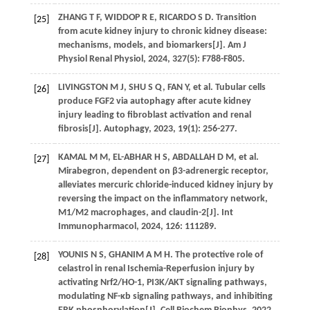
ZHANG T F, WIDDOP R E, RICARDO S D. Transition
[25]
from acute kidney injury to chronic kidney disease:
mechanisms, models, and biomarkers[J]. Am J
Physiol Renal Physiol, 2024, 327(5): F788-F805.
LIVINGSTON M J, SHU S Q, FAN Y, et al. Tubular cells
[26]
produce FGF2 via autophagy after acute kidney
injury leading to fibroblast activation and renal
fibrosis[J]. Autophagy, 2023, 19(1): 256-277.
KAMAL M M, EL-ABHAR H S, ABDALLAH D M, et al.
[27]
Mirabegron, dependent on β3-adrenergic receptor,
alleviates mercuric chloride-induced kidney injury by
reversing the impact on the inflammatory network,
M1/M2 macrophages, and claudin-2[J]. Int
Immunopharmacol, 2024, 126: 111289.
YOUNIS N S, GHANIM A M H. The protective role of
[28]
celastrol in renal Ischemia-Reperfusion injury by
activating Nrf2/HO-1, PI3K/AKT signaling pathways,
modulating NF-κb signaling pathways, and inhibiting