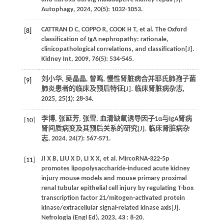
Autophagy, 2024, 20(5): 1032-1053.
CATTRAN D C, COPPO R, COOK H T, et al. The Oxford
[8]
classification of IgA nephropathy: rationale,
clinicopathological correlations, and classification[J].
Kidney Int, 2009, 76(5): 534-545.
刘小华, 吴晶晶, 曾鸣, 慢性肾脏病合并耶氏肺孢子菌
[9]
肺炎患者的临床及预后特征[J]. 临床肾脏病杂志,
2025, 25(1): 28-34.
李博, 张延芳, 张雪, 血清缺氧诱导因子1α与IgA肾病
[10]
肾间质病变及其预后关系的研究[J]. 临床肾脏病杂
志, 2024, 24(7): 567-571.
JI X B, LIU X D, LI X X, et al. MircoRNA-322-5p
[11]
promotes lipopolysaccharide-induced acute kidney
injury mouse models and mouse primary proximal
renal tubular epithelial cell injury by regulating T-box
transcription factor 21/mitogen-activated protein
kinase/extracellular signal-related kinase axis[J].
Nefrologia (Engl Ed), 2023,
43
: 8-20.