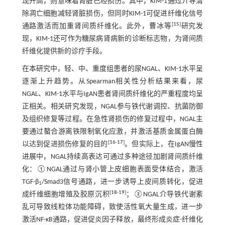
现升高，则意味着肾脏已经损伤。其中，KIM-1通过介导清
除凋亡细胞减轻肾脏损伤，但同时KIM-1可促进纤维化信号
[
15
]
通路激活而加重肾间质纤维化。此外，曹冰等
研究发
现，KIM-1还可作为糖尿病肾病新的诊断标志物，为肾间质
纤维化提供新的诊疗手段。
在本研究中，轻、中、重度组患者的尿NGAL、KIM-1水平呈
逐渐上升趋势。从Spearman相关性分析结果来看，尿
NGAL、KIM-1水平与IgAN患者肾间质纤维化的严重程度均呈
正相关。相关研究发现，NGAL参与铁代谢调控、抗菌防御
及组织修复等过程。在急性肾损伤的修复过程中，NGAL主
要通过螯合游离铁限制氧化应激，并激活基质金属蛋白酶
[
16
-
17
]
以达到促进损伤修复的目的
。但实际上，在IgAN慢性
进展中，NGAL持续高表达可通过多种途径加剧肾间质纤维
化：①NGAL通过与肾小管上皮细胞表面受体结合，激活
TGF-β
/Smad3信号通路，进一步诱导上皮间质转化，促进
1
[
18
-
19
]
成纤维细胞增殖及胶原沉积
；②NGAL介导铁代谢紊
乱可导致线粒体功能障碍，致使活性氧大量生成，进一步
激活NF-κB通路，促进促炎因子释放，最终形成炎症-纤维化