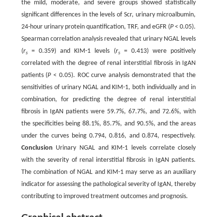
the mild, moderate, and severe groups showed statistically
significant differences in the levels of Scr, urinary microalbumin,
24-hour urinary protein quantification, TRF, and eGFR (
P
< 0.05).
Spearman correlation analysis revealed that urinary NGAL levels
(
r
= 0.359) and KIM-1 levels (
r
= 0.413) were positively
s
s
correlated with the degree of renal interstitial fibrosis in IgAN
patients (
P
< 0.05). ROC curve analysis demonstrated that the
sensitivities of urinary NGAL and KIM-1, both individually and in
combination, for predicting the degree of renal interstitial
fibrosis in IgAN patients were 59.7%, 67.7%, and 72.6%, with
the specificities being 88.1%, 85.7%, and 90.5%, and the areas
under the curves being 0.794, 0.816, and 0.874, respectively.
Conclusion
Urinary NGAL and KIM-1 levels correlate closely
with the severity of renal interstitial fibrosis in IgAN patients.
The combination of NGAL and KIM-1 may serve as an auxiliary
indicator for assessing the pathological severity of IgAN, thereby
contributing to improved treatment outcomes and prognosis.