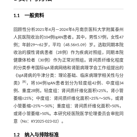
1.1 一般资料
回顾性分析2021年4月—2024年6月南京医科大学附属泰州
人民医院收治的104例IgAN患者。其中，男性57例，女性47
例；年龄29～62岁，平均（48.56±5.09）岁。选取同期本院
收治的膜性肾病患者（28例）作为疾病对照组，同期本院
健康体检者（30例）作为正常对照组。肾间质纤维化程度
的分类参考国际IgA肾病网络和肾脏病理学会工作组提出的
《IgA肾病的牛津分类：理论基础、临床病理学相关性与分
[
8
]
类》
，将104例IgAN患者划分为轻度组42例、中度组34
例、重度28例。轻度组：肾间质纤维化面积≤25%，肾小管
萎缩≤25%；中度组：肾间质纤维化面积>25%～50%，或肾
小管萎缩>25%～50%；重度组：肾间质纤维化面积>50%，
或肾小管萎缩>50%。本研究经医院医学伦理委员会审批同
意（No：KY2025-023-02）。
1.2 纳入与排除标准