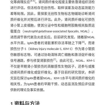
[
4
-
5
]
化等病理反应
。肾间质纤维化程度主要依靠肾组织活检
进行评估，但活检存在创伤性、取样误差及动态监测能力
差等局限。因此，需探索无创性生物标志物辅助诊断肾间
质纤维化并对预后进行评估。此外，肾间质纤维化可损伤
肾小管上皮细胞，使其分泌中性粒细胞明胶酶相关脂质运
载蛋白（neutrophil gelatinase-associated lipocalin, NGAL），
进而调节铁代谢及炎症反应。目前研究发现，随着尿NGAL
[
6
]
水平升高，IgAN患者的肾脏累积存活率随之下降
。而肾
损伤分子-1（kidney injury molecule-1, KIM-1）作为肾小管损
伤敏感标志物，可通过协助清除凋亡细胞和激活促纤维化
[
7
]
信号通路，参与修复肾脏损伤
。由此可见，NGAL、KIM-1
不仅是早期肾小管损伤的高敏感性生物因子，还参与或推
动肾间质纤维化或促纤维化。基于目前的研究现状，本研
究旨在探讨IgAN患者尿NGAL、KIM-1水平与肾间质纤维化的
相关性，为IgAN患者的早期干预、动态监测及预后评估提
供新的理论及事实依据。
1 资料与方法