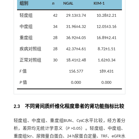
组别
n
NGAL
KIM-1
轻度组
42
29.13±3.74
10.28±2.21
中度组
34
31.96±4.32
12.05±3.16
重度组
28
36.92±4.05
16.89±2.41
疾病对照组
28
42.37±4.61
8.72±1.51
正常对照组
30
18.41±2.48
1.62±0.34
F
值
156.577
189.431
P
值
0.000
0.000
2.3 不同肾间质纤维化程度患者的肾功能指标比较
轻度组、中度组、重度组BUN、CysC水平比较，经方差分
析，差异均无统计学意义（
P
>0.05）。轻度组、中度组、
重度组Scr、尿微量白蛋白、24 h尿蛋白定量、TRF、eGFR水