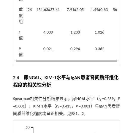
重
28
151.63±37.81
7.91±2.05
1.49±0.63
56.79±24.5
度
组
F
4.030
1.238
1.026
17.827
值
P
0.021
0.294
0.362
0.000
值
2.4 尿NGAL、KIM-1水平与IgAN患者肾间质纤维化
程度的相关性分析
Spearman相关性分析结果显示，尿NGAL水平（
r
=0.359，
P
s
=0.001）、KIM-1水平（
r
=0.413，
P
=0.001）与IgAN患者肾
s
间质纤维化程度均呈正相关。见图
1
、
2
。