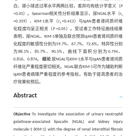
白、肾小球滤过率水平两两比较，差异均有统计学意义（
P
<0.05）。Spearman相关性分析结果显示，尿NGAL水平（
r
s
=0.359）、KIM-1水平（
r
=0.413）与IgAN患者肾间质纤维
s
化程度均呈正相关（
P
<0.05）。受试者工作特征曲线结果
表明，尿NGAL、KIM-1单独及联合预测IgAN患者肾间质纤维
化程度的敏感性分别为59.7%、67.7%、72.6%，特异性分别
为88.1%、85.7%、90.5%，曲线下面积分别为0.794、
0.816、0.874。
结论
尿NGAL与KIM-1水平与IgAN患者肾间质
纤维化严重程度密切相关。NGAL联合KIM-1可作为辅助判断
IgAN患者病理严重程度的参考指标，有助于提高患者的治
疗效果和预后。
Abstract
Objective
To investigate the association of urinary neutrophil
gelatinase-associated lipocalin (NGAL) and kidney injury
molecule-1 (KIM-1) with the degree of renal interstitial fibrosis