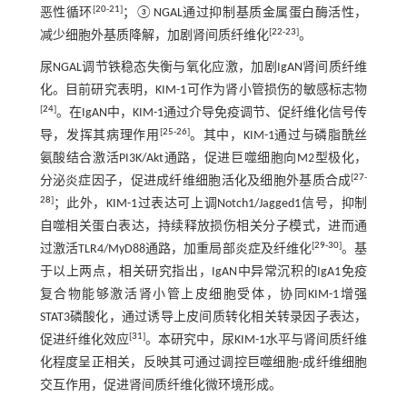
[
20
-
21
]
恶性循环
；③NGAL通过抑制基质金属蛋白酶活性，
[
22
-
23
]
减少细胞外基质降解，加剧肾间质纤维化
。
尿NGAL调节铁稳态失衡与氧化应激，加剧IgAN肾间质纤维
化。目前研究表明，KIM-1可作为肾小管损伤的敏感标志物
[
24
]
。在IgAN中，KIM-1通过介导免疫调节、促纤维化信号传
[
25
-
26
]
导，发挥其病理作用
。其中，KIM-1通过与磷脂酰丝
氨酸结合激活PI3K/Akt通路，促进巨噬细胞向M2型极化，
[
27
-
分泌炎症因子，促进成纤维细胞活化及细胞外基质合成
28
]
；此外，KIM-1过表达可上调Notch1/Jagged1信号，抑制
自噬相关蛋白表达，持续释放损伤相关分子模式，进而通
[
29
-
30
]
过激活TLR4/MyD88通路，加重局部炎症及纤维化
。基
于以上两点，相关研究指出，IgAN中异常沉积的IgA1免疫
复合物能够激活肾小管上皮细胞受体，协同KIM-1增强
STAT3磷酸化，通过诱导上皮间质转化相关转录因子表达，
[
31
]
促进纤维化效应
。本研究中，尿KIM-1水平与肾间质纤维
化程度呈正相关，反映其可通过调控巨噬细胞-成纤维细胞
交互作用，促进肾间质纤维化微环境形成。