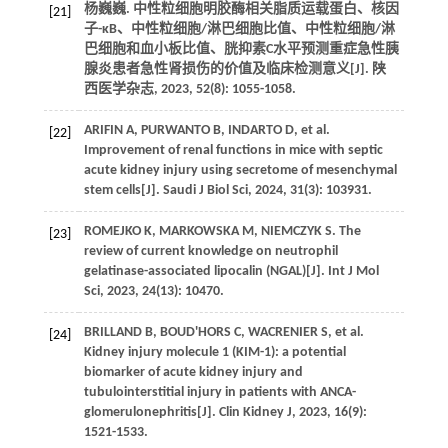
杨巍巍. 中性粒细胞明胶酶相关脂质运载蛋白、核因
[21]
子-κB、中性粒细胞/淋巴细胞比值、中性粒细胞/淋
巴细胞和血小板比值、胱抑素C水平预测重症急性胰
腺炎患者急性肾损伤的价值及临床检测意义[J]. 陕
西医学杂志, 2023, 52(8): 1055-1058.
ARIFIN A, PURWANTO B, INDARTO D, et al.
[22]
Improvement of renal functions in mice with septic
acute kidney injury using secretome of mesenchymal
stem cells[J]. Saudi J Biol Sci, 2024, 31(3): 103931.
ROMEJKO K, MARKOWSKA M, NIEMCZYK S. The
[23]
review of current knowledge on neutrophil
gelatinase-associated lipocalin (NGAL)[J]. Int J Mol
Sci, 2023, 24(13): 10470.
BRILLAND B, BOUD'HORS C, WACRENIER S, et al.
[24]
Kidney injury molecule 1 (KIM-1): a potential
biomarker of acute kidney injury and
tubulointerstitial injury in patients with ANCA-
glomerulonephritis[J]. Clin Kidney J, 2023, 16(9):
1521-1533.