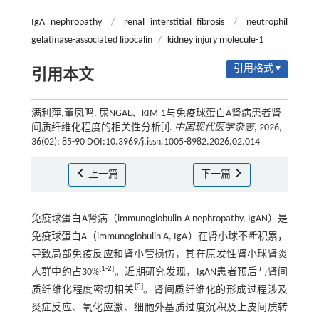
IgA nephropathy
/
renal interstitial fibrosis
/
neutrophil
gelatinase-associated lipocalin
/
kidney injury molecule-1
引用格式 ▾
引用本文
满利萍,董凤鸣. 尿NGAL、KIM-1与免疫球蛋白A肾病患者肾
间质纤维化程度的相关性分析[J].
中国现代医学杂志
, 2026,
36(02): 85-90 DOI:10.3969/j.issn.1005-8982.2026.02.014
上一篇
下一篇
免疫球蛋白A肾病（immunoglobulin A nephropathy, IgAN）是
免疫球蛋白A（immunoglobulin A, IgA）在肾小球不断积累，
导致局部免疫反应和肾小管损伤，其在原发性肾小球肾炎
[
1
-
2
]
人群中约占30%
。近期研究发现，IgAN患者预后与肾间
[
3
]
质纤维化程度密切相关
。肾间质纤维化的形成过程涉及
炎症反应、氧化应激、细胞外基质过度沉积及上皮间质转