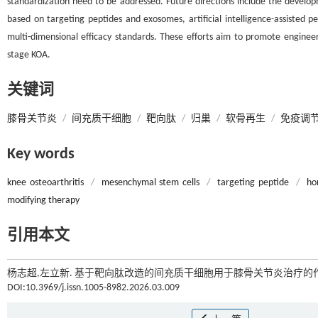
standardization need to be addressed. Future directions include the developm
based on targeting peptides and exosomes, artificial intelligence-assisted 
multi-dimensional efficacy standards. These efforts aim to promote enginee
stage KOA.
关键词
膝骨关节炎
/
间充质干细胞
/
靶向肽
/
归巢
/
软骨再生
/
免疫调
Key words
knee osteoarthritis
/
mesenchymal stem cells
/
targeting peptide
/
ho
modifying therapy
引用本文
杨志超,左立新. 基于靶向肽改造的间充质干细胞用于膝骨关节炎治疗的作
DOI:10.3969/j.issn.1005-8982.2026.03.009