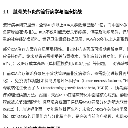
1.1 膝骨关节炎的流行病学与临床挑战
流行病学研究显示，全球40岁以上KOA人群数量已超6.5亿，而中国6
负荷增加密切相关。KOA不仅引起患者关节疼痛、僵硬及功能障碍，
[
2
]
重的社会经济负担
。世界卫生组织数据显示，KOA在50岁以上人群
部分KOA治疗方案存在显著局限性。非甾体抗炎药虽可短期缓解疼痛
[
3
]
软骨损伤
。终末期患者需接受关节置换术，虽能有效改善功能，但存在
6个月）及医疗成本高昂（单侧置换费用超10万元）等问题，且对高龄
目前KOA治疗策略多聚焦于症状管理而非疾病修饰，亟需能促进软骨
化）、免疫调节功能[如抑制肿瘤坏死因子α（tumor necrosis factor-α, TN
释放转化生长因子-β（transforming growth factor beta, TGF-β）、胰岛
疗的理想候选方法。然而，天然MSCs在临床转化中面临核心瓶颈。静脉
[
6
]
膜或被关节液清除
；微环境炎症因子易诱导MSCs异常分化为肥大软骨细胞[如高表达Col
[
7
]
Runx2）]，加速钙化而非功能性软骨再生
；未修饰MSCs在关节内半
饰）优化MSCs的归巢能力与分化精准性，是突破当前治疗瓶颈、实现K