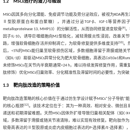
1.2 MSCs治疗的潜力与瓶颈
MSCs因其多向分化潜能、免疫调节功能及旁分泌效应，被视为KOA再
Ⅱ型胶原蛋白和蛋白聚糖），并通过分泌TGF-β、IGF-1等营养因
[
9
]
metalloproteinase 13, MMP13）的分解活性，从而协同修复退变软骨
。
因子IL-10，诱导巨噬细胞向M2型极化，减轻滑膜炎性浸润，改善关节微环
[
10
]
路，增强软骨细胞存活并抑制凋亡，为软骨修复提供多维度支持
。
后，<5%的MSCs能归巢至软骨损伤区域，多数细胞滞留于滑膜或随
（如IL-1β）易驱动MSCs异常分化为肥大软骨细胞，高表达Col10a
未修饰MSCs在关节内半衰期通常<24 h，难以持续发挥修复作用，需
肽修饰）优化MSCs归巢效率、分化精准性及滞留时间的必要性，为突
1.3 靶向肽改造的策略价值
靶向肽改造策略的核心价值在于通过仿生学设计赋予MSCs“分子导航”能
[
12
]
的核心瓶颈
。该技术定位在于：其为一种高效、相对安全、微创且易
递送和初期滞留难题。天然MSCs因体外扩增导致归巢相关配体（如C-X
域，多数滞留于滑膜或随关节液清除，难以实现有效修复。靶向肽作为
软骨高表达的Ⅱ型胶原或炎症内皮细胞过表达的P-选择素/E-选择素）