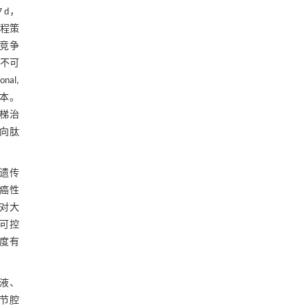
 d，
程策
能竞争
化不可
nal,
本。
阶梯治
靶向肽
遗传
癌性
对大
不可控
度有
滑液、
关节腔