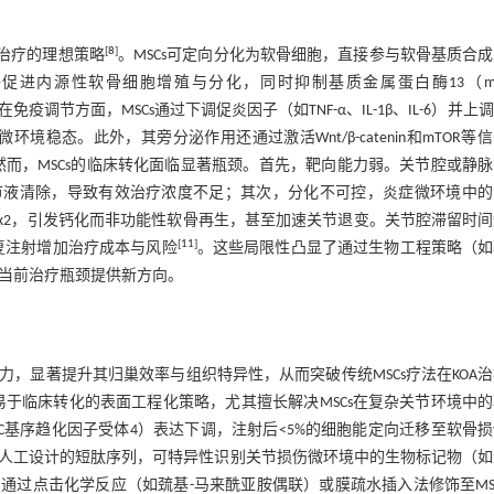
[
8
]
生治疗的理想策略
。MSCs可定向分化为软骨细胞，直接参与软骨基质合
子促进内源性软骨细胞增殖与分化，同时抑制基质金属蛋白酶13（mat
在免疫调节方面，MSCs通过下调促炎因子（如TNF-α、IL-1β、IL-6）并上
境稳态。此外，其旁分泌作用还通过激活Wnt/β-catenin和mTOR等
然而，MSCs的临床转化面临显著瓶颈。首先，靶向能力弱。关节腔或静
关节液清除，导致有效治疗浓度不足；其次，分化不可控，炎症微环境中
1和Runx2，引发钙化而非功能性软骨再生，甚至加速关节退变。关节腔滞留时
[
11
]
重复注射增加治疗成本与风险
。这些局限性凸显了通过生物工程策略（如
破当前治疗瓶颈提供新方向。
力，显著提升其归巢效率与组织特异性，从而突破传统MSCs疗法在KOA
于临床转化的表面工程化策略，尤其擅长解决MSCs在复杂关节环境中
-C基序趋化因子受体4）表达下调，注射后<5%的细胞能定向迁移至软骨
人工设计的短肽序列，可特异性识别关节损伤微环境中的生物标记物（如
，通过点击化学反应（如巯基-马来酰亚胺偶联）或膜疏水插入法修饰至MS