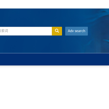
Adv search