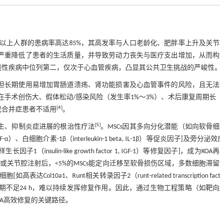
5岁以上人群的患病率高达85%，其高发率与人口老龄化、肥胖率上升及关
还严重降低了患者的生活质量，并导致劳动力丧失与医疗支出增加，从而构
致残性疾病中位列第二，仅次于心血管疾病，凸显其公共卫生挑战的严峻性
，但长期使用易增加胃肠道溃疡、肾功能损害及心血管事件的风险，且无法
手术创伤大、假体松动/感染风险（发生率1%～3%）、术后康复周期长
[
4
]
或合并症患者不适用
。
[
5
]
再生、抑制炎症进展的根治性疗法
。MSCs因其多向分化潜能（如向软骨
F-α）、白细胞介素-1β（interleukin-1 beta, IL-1β）等促炎因子]及旁分泌
素样生长因子1（insulin-like growth factor 1, IGF-1）等修复因子]，成为KO
或关节腔注射后，<5%的MSCs能定向迁移至软骨损伤区域，多数细胞滞
10a1、Runt相关转录因子2（runt-related transcription facto
衰期不足24 h，难以持续发挥修复作用。因此，通过生物工程策略（如靶
OA高效修复的关键路径。