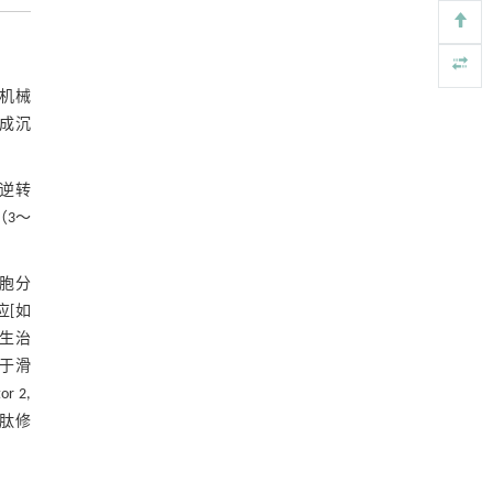
https://doi.org/10.1016/j.eng.2026.01.007
动力学引导的聚对苯二甲酸乙二酯可控低聚解
[5]
聚及其定制化高性能聚合物升级回收
节机械
Engineering
. 2026, Vol.58(3): 1-303
成沉
https://doi.org/10.1016/j.eng.2026.02.010
。
逆转
（3～
细胞分
效应[如
A再生治
留于滑
r 2,
向肽修