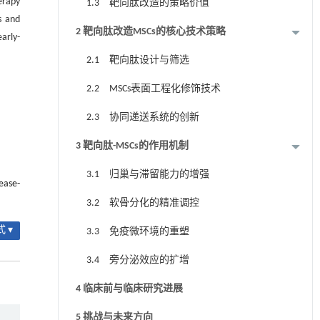
erapy
1.3 靶向肽改造的策略价值
s and
2 靶向肽改造MSCs的核心技术策略
arly-
2.1 靶向肽设计与筛选
2.2 MSCs表面工程化修饰技术
2.3 协同递送系统的创新
3 靶向肽-MSCs的作用机制
3.1 归巢与滞留能力的增强
ease-
3.2 软骨分化的精准调控
 ▾
3.3 免疫微环境的重塑
3.4 旁分泌效应的扩增
4 临床前与临床研究进展
5 挑战与未来方向