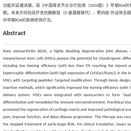
功能并延缓进展，获《中国骨关节炎诊疗指南（2024版）》早期KO
题。未来方向包括开发抗酶解肽（D-氨基酸替代）、靶向肽-外泌体无
中早期KOA的疾病修饰疗法。
Abstract
Knee osteoarthritis (KOA), a highly disabling degenerative joint disease
mesenchymal stem cells (MSCs) possess the potential for chondrogenic diff
including low homing efficiency (with less than 5% reaching the injured a
hypertrophic differentiation (with high expression of Col10a1/Runx2) in the
MSCs with targeting peptides: Targeted modification: Through bionic desig
insertion methods, which significantly improved the homing efficiency (with t
delivery system: MSCs were integrated with nanocarriers to form "dual
differentiation and remodeled the immune microenvironment. Preclinical stu
promoted the regeneration of cartilage matrix and improved pathological score
pain, improve function, and delay disease progression. This therapy was recom
the stepped treatment of early-stage KOA. For clinical translation, issues su