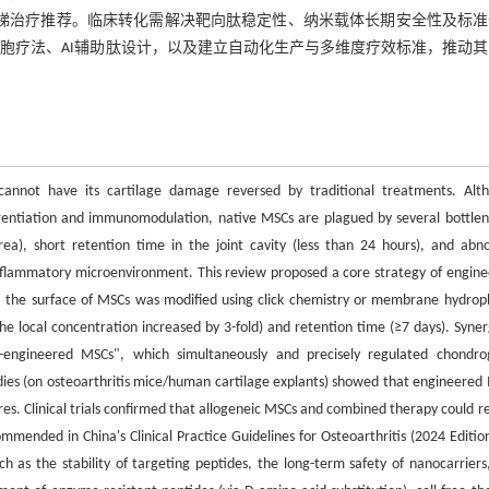
A阶梯治疗推荐。临床转化需解决靶向肽稳定性、纳米载体长期安全性及标
细胞疗法、AI辅助肽设计，以及建立自动化生产与多维度疗效标准，推动
, cannot have its cartilage damage reversed by traditional treatments. Alt
erentiation and immunomodulation, native MSCs are plagued by several bottlen
rea), short retention time in the joint cavity (less than 24 hours), and abn
 inflammatory microenvironment. This review proposed a core strategy of engine
n, the surface of MSCs was modified using click chemistry or membrane hydrop
he local concentration increased by 3-fold) and retention time (≥7 days). Synerg
-engineered MSCs", which simultaneously and precisely regulated chondro
dies (on osteoarthritis mice/human cartilage explants) showed that engineered
s. Clinical trials confirmed that allogeneic MSCs and combined therapy could re
mended in China's Clinical Practice Guidelines for Osteoarthritis (2024 Edition
ch as the stability of targeting peptides, the long-term safety of nanocarriers