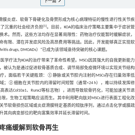
下一篇
软骨进行性退变、滑膜炎症、软骨下骨硬化及骨赘形成为核心病理特征的慢性退行性关节
[
1
]
成了沉重的社会经济负担
。目前，KOA的临床治疗策略主要集中于症状
换术。然而，这些方法均存在显著局限性：药物治疗仅能暂时缓解症状，
命有限、潜在并发症风险及高昂费用等挑战。因此，开发能够真正实现软
thritis drugs, DMOADs）”已成为该领域亟待突破的核心课题。
SCs）的再生医学疗法为KOA的治疗带来了革命性希望。MSCs因其强大的自我更新能
，被认为是通过促进软骨基质合成、调节局部免疫微环境以实现关节结构
治疗，面临若干关键瓶颈：①静脉或关节腔内注射的MSCs存在归巢效率
域；②细胞在关节腔内的滞留时间短暂（通常<24 h），难以持续发挥
表达Col10a1、Runx2等标志物），进而导致软骨钙化，可能加速关节
局限，生物工程策略应运而生。其中利用靶向肽对MSCs进行表面工程化
关节软骨损伤区域或炎症滑膜特定基质的短肽序列，通过点击化学或膜疏
著提升其向病变部位的靶向富集效率并延长滞留时间。
从疼痛缓解到软骨再生