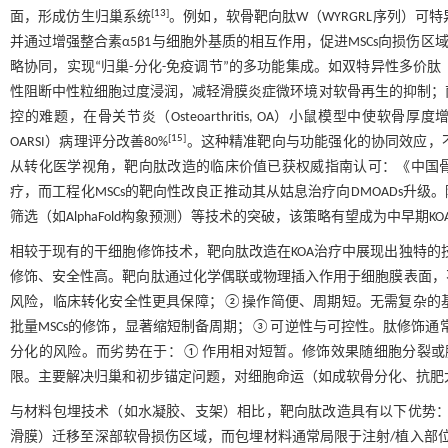
[
13
]
面，形成仿生归巢系统
。例如，软骨靶向肽W（WYRGRL序列）可特异
并通过增强整合素α5β1与细胞外基质的相互作用，促进MSCs向损伤区
略协同，实现“归巢-分化-免疫调节”的多功能集成。如双特异性多价肽（
性阻断中性粒细胞过度浸润，减轻滑膜炎症微环境对软骨再生的抑制；南
控的难题，在骨关节炎（Osteoarthritis, OA）小鼠模型中使软骨厚度增加50%、国际骨
[
15
]
OARSI）病理评分改善80%
。这种精准靶向与功能强化的协同效应，
从转化医学视角，靶向肽改造的临床价值已获权威指南认可：《中国骨关
疗，而工程化MSCs的靶向性改良正推动其从姑息治疗向DMOADs升
筛选（如AlphaFold构象预测）等技术的突破，该策略有望成为中早
相较于现有的干细胞修饰技术，靶向肽改造在KOA治疗中展现出独特
修饰、安全性高。靶向肽通过化学偶联或物理插入作用于细胞膜表面，
风险，临床转化安全性更具保障；②操作简便、周期短。无需复杂的
批量MSCs的修饰，显著缩短制备周期；③可逆性与可控性。肽修饰通
分化的风险。而劣势在于：①作用相对短暂。修饰效果随细胞分裂或
限。主要解决归巢和初步锚定问题，对细胞命运（如成软骨分化、抗肥
与材料包埋技术（如水凝胶、支架）相比，靶向肽改造具有以下优势：①
滑膜）迁移至深部软骨损伤区域，而包埋材料通常局限于注射/植入部位