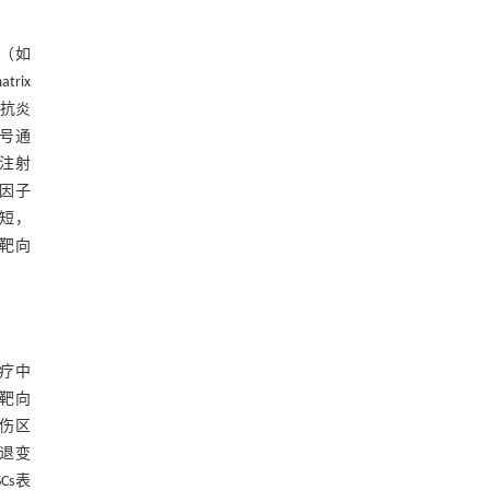
成（如
rix
调抗炎
信号通
脉注射
的因子
间短，
靶向
治疗中
的靶向
损伤区
退变
Cs表