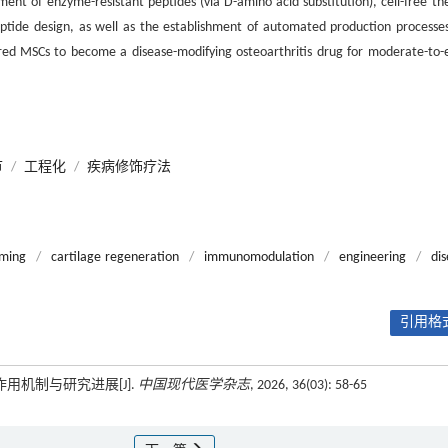
ent of enzyme-resistant peptides (via D-amino acid substitution), cell-free th
peptide design, as well as the establishment of automated production processe
red MSCs to become a disease-modifying osteoarthritis drug for moderate-to-e
节
/
工程化
/
疾病修饰疗法
ming
/
cartilage regeneration
/
immunomodulation
/
engineering
/
dis
引用格式
用机制与研究进展[J].
中国现代医学杂志
, 2026, 36(03): 58-65