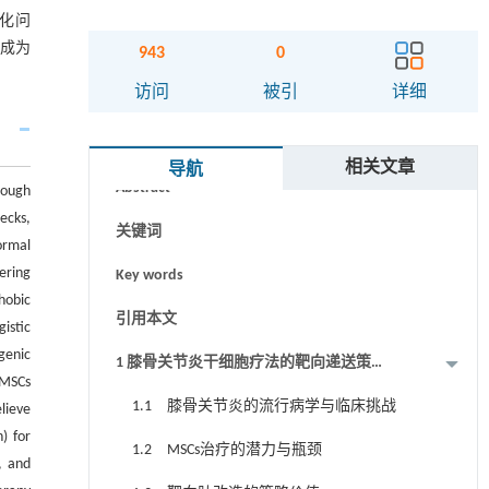
准化问
其成为
943
0
访问
被引
详细
摘要
相关文章
导航
Abstract
hough
ecks,
关键词
ormal
ering
Key words
hobic
引用本文
istic
genic
1 膝骨关节炎干细胞疗法的靶向递送策
 MSCs
略：从疼痛缓解到软骨再生
1.1 膝骨关节炎的流行病学与临床挑战
lieve
) for
1.2 MSCs治疗的潜力与瓶颈
, and