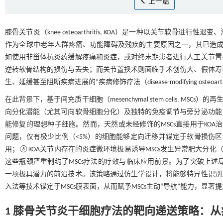
上一篇
膝骨关节炎（knee osteoarthritis, KOA）是一种以关节
作为全球中老年人群疼痛、功能障碍及残疾的主要原因之一，其已造
如使用非甾体抗炎药缓解疼痛和炎症，或对终末期患者进行人工关节置
逆转软骨结构的损伤与丢失；而关节置换术则面临手术创伤大、假体寿
生、延缓甚至阻断疾病进展的“疾病修饰疗法（disease-modifying osteoar
在此背景下，基于间充质干细胞（mesenchymal stem cells, M
向分化潜能（尤其可向软骨细胞分化）及独特的免疫调节与旁分泌功能
能修复的理想种子细胞。然而，天然或未经修饰的MSCs直接用于KOA
问题，仅有极少比例（<5%）的细胞能够定向迁移并锚定于软骨损伤区
用；③KOA关节内存在的炎症微环境极易诱导MSCs发生异常肥大分化（高
这些瓶颈严重制约了MSCs疗法的疗效与临床应用前景。为了突破上述
一项极具潜力的前沿技术。该策略通过仿生学设计，将能够特异性识别
入法等技术锚定于MSCs膜表面，从而赋予MSCs主动“导航”能力，显
1 膝骨关节炎干细胞疗法的靶向递送策略：