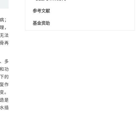
参考文献
疾病；
基金资助
管理，
无法
降温路面涂层混合反射行为及其对道路光环境
[1]
骨再
安全的影响研究
Engineering
. 2026, Vol.58(3): 1-303
https://doi.org/10.1016/j.eng.2025.06.014
力、多
和功
用于宽浓度范围高效捕集CO₂及低能耗再生的新
[2]
低下的
型酮基IPDA相变吸收剂
修复作
Engineering
. 2026, Vol.58(3): 1-303
https://doi.org/10.1016/j.eng.2025.05.008
退变。
改造是
内置陶瓷驱动单元的厘米级可重构压电机器人
[3]
水插
Engineering
. 2026, Vol.58(3): 1-303
https://doi.org/10.1016/j.eng.2025.06.043
迈向聚合物循环发展的未来
[4]
Engineering
. 2026, Vol.58(3): 1-303