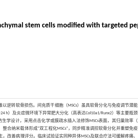
hymal stem cells modified with targeted pep
难以逆转软骨损伤。间充质干细胞（MSCs）虽具软骨分化与免疫调节潜
 h）及炎症微环境下异常肥大分化（高表达Col10a1/Runx2）等主要瓶
仿生学设计，采用点击化学或膜疏水插入法修饰MSCs表面，其归巢效率
：整合纳米载体形成“双工程化MSCs”，同步精准调控软骨分化并重塑免
再生，改善病理评分。临床试验证实同种异体MSCs及联合疗法可缓解疼痛