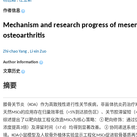
杨志超
,
左立新
作者信息
+
Mechanism and research progress of mesenc
osteoarthritis
Zhi-chao Yang
,
Li-xin Zuo
Author information
+
文章历史
+
摘要
膝骨关节炎（KOA）作为高致残性退行性关节疾病，非甾体抗炎药治疗
天然MSCs的应用存在归巢效率低（<5%到达损伤区）、关节腔滞留短（<24
综述提出了以靶向肽工程化改造MSCs为核心策略：①靶向修饰：通过
浓度提高3倍）及滞留时间（≥7 d）均得到显著改善。②协同递送系统
境。KOA小鼠模型及人软骨外植体实验显示工程化MSCs促进软骨基质