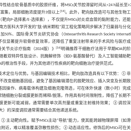
性结合软骨基质中的胶原纤维，将MSCs关节腔滞留时间从<24 h延长至≥7
[
14
]
域富集，局部细胞浓度提升3倍以上
。此外，靶向肽改造可与其他生物工
靶向P-选择素/E-选择素），不仅提升MSCs对炎症血管的黏附能力，还
方医科大学开发的“肽-纳米颗粒”双工程化策略同步解决了归巢弱与分
关节炎研究协会（Osteoarthritis Research Society Internatio
不仅显著提升软骨修复效率，还降低了重复注射带来的手术风险与医疗成
[
16
]
节炎诊疗指南（2024版）》
明确推荐干细胞疗法用于早期KOA的
级。随着双特异性肽设计、抗酶解修饰（如D-氨基酸替代）及人工智能辅助
期KOA的根治性手段，并为其他退行性疾病的靶向细胞治疗提供范式。
的技术定位与优势。与基因编辑技术相比，靶向肽改造具有以下优势：①非
不改变细胞基因组，避免了基因编辑潜在的脱靶效应、插入突变及长期致
基因操作、病毒载体构建及细胞克隆筛选，可在体外快速（数小时）完成
常随细胞分裂或膜更新而稀释/脱落，作用具有时间限制性，降低了长期
膜更新可能减弱，通常需要单次高剂量或重复注射维持效果；②调控深
大）的深度调控通常需要结合其他递送系统。
主动靶向性。赋予MSCs主动“导航”能力，使其能跨越物理屏障（如
附近，难以精准覆盖弥散性损伤；②动态适应性。修饰后的MSCs可在