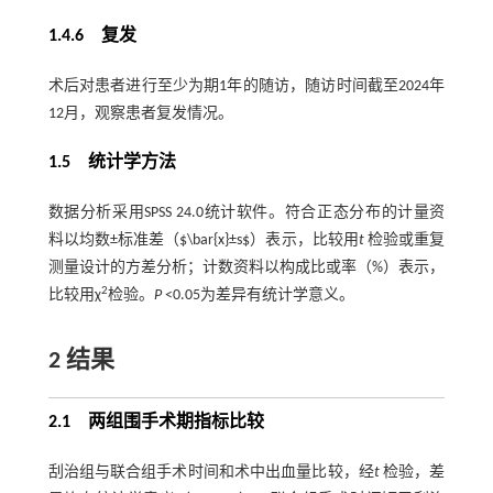
1.4.6 复发
术后对患者进行至少为期1年的随访，随访时间截至2024年
12月，观察患者复发情况。
1.5 统计学方法
数据分析采用SPSS 24.0统计软件。符合正态分布的计量资
料以均数±标准差（$\bar{x}±s$）表示，比较用
t
检验或重复
测量设计的方差分析；计数资料以构成比或率（%）表示，
2
比较用χ
检验。
P
<0.05为差异有统计学意义。
2 结果
2.1 两组围手术期指标比较
刮治组与联合组手术时间和术中出血量比较，经
t
检验，差