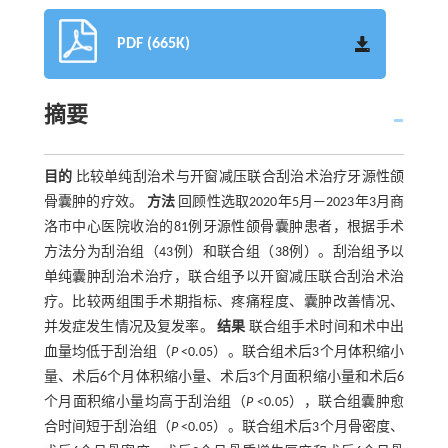
PDF (665K)
摘要
目的
比较单纯刮治术与开窗减压联合刮治术治疗牙源性颌
骨囊肿的疗效。
方法
回顾性选取2020年5月—2023年3月商
洛市中心医院收治的81例牙源性颌骨囊肿患者，根据手术
方法分为刮治组（43例）和联合组（38例）。刮治组予以
单纯囊肿刮治术治疗，联合组予以开窗减压联合刮治术治
疗。比较两组围手术期指标、疼痛程度、囊肿改善情况、
并发症发生情况及复发率。
结果
联合组手术时间和术中出
血量均低于刮治组（
P
<0.05）。联合组术后3个月体积缩小
量、术后6个月体积缩小量、术后3个月面积缩小量和术后6
个月面积缩小量均高于刮治组（
P
<0.05），联合组囊肿愈
合时间短于刮治组（
P
<0.05）。联合组术后3个月骨密度、