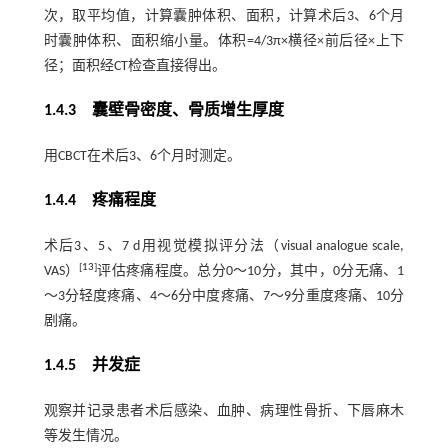
次，取平均值，计算囊肿体积、面积，计算术后3、6个月
时囊肿体积、面积缩小量。体积=4/3π×横径×前后径×上下
径；面积经CT检查直接得出。
1.4.3 囊壁骨密度、骨质增生厚度
用CBCT在术后3、6个月时测定。
1.4.4 疼痛程度
术后3、5、7 d用视觉模拟评分法（visual analogue scale,
[
13
]
VAS）
评估疼痛程度。总分0～10分，其中，0分无痛、1
～3分轻度疼痛、4～6分中度疼痛、7～9分重度疼痛、10分
剧痛。
1.4.5 并发症
观察并记录患者术后感染、血肿、病理性骨折、下唇麻木
等发生情况。