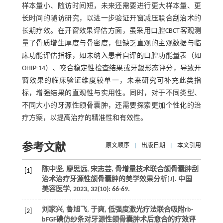
样本量小、随访时间短，未来还需要进行更大样本量、更
长时间的随访研究，以进一步验证开窗减压联合刮治术的
长期疗效。在开窗效果评估方面，虽采用口腔CBCT客观测
量了骨质增生厚度与骨密度，但缺乏直观的主观数据与临
床功能评估指标，如未纳入患者自评的口腔功能量表（如
OHIP-14）、咬合稳定性检查结果或牙龈形态评分，导致开
窗效果的临床验证维度较单一，未来研究可补充此类指
标，增强结果的直观性与实用性。同时，对于不同类型、
不同大小的牙源性颌骨囊肿，还需要探索更加个性化的治
疗方案，以提高治疗的精准性和有效性。
参考文献
原文顺序
|
出版日期
|
本文引用
陈中坚, 廖思远, 宋志芸, 骨增量技术联合颌骨囊肿刮
[1]
治术治疗牙源性颌骨囊肿的美学效果分析[J]. 中国
美容医学, 2023, 32(10): 66-69.
刘家兴, 鲁旭飞, 于爽, 低强度激光疗法联合吸附rb-
[2]
bFGF碘仿纱条对牙源性颌骨囊肿术后愈合的疗效评