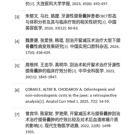
价[J]. 大连医科大学学报, 2023, 45(6): 492-497.
朱郁文, 马壮, 姚建. 牙源性颌骨囊肿患者CBCT形态
[3]
与体积分析及其与临床疗效的相关性研究[J]. 中国
美容医学, 2024, 33(12): 60-63.
魏景健, 张爱侠, 韩琨, 刮治开窗减压术治疗大型下颌
[4]
骨囊性病变效果研究[J]. 中国实用口腔科杂志, 2024,
17(4): 436-439.
周根祥, 王忠华, 高明华, 刮治术和开窗术治疗牙源性
[5]
颌骨囊肿的临床疗效分析[J]. 中华全科医学, 2022,
20(11): 1845-1847.
ÇOBAN E, ALTAY B, CHODAROV A. Odontogenic and
[6]
non-odondogenic cysts in the jaws: a retrospective
analysis[J]. Anatol Curr Med J, 2025, 7(1): 54-59.
曾宾华, 陈家财, 罗艳荣, 开窗减压术与颌骨囊肿刮治
[7]
术治疗颌骨囊肿的疗效比较及对术后血清疼痛介质
的影响[J]. 现代生物医学进展, 2022, 22(8): 1498-
1501.