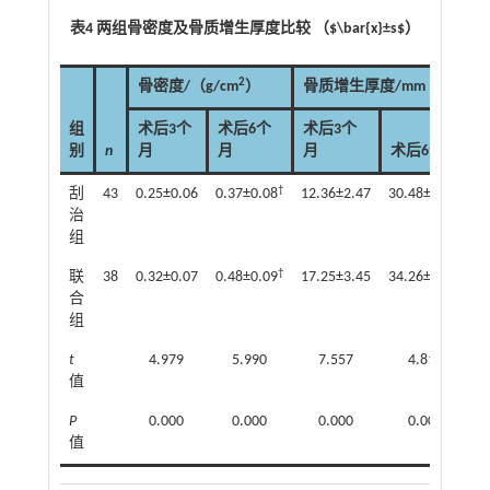
表4 两组骨密度及骨质增生厚度比较 （$\bar{x}±s$）
2
骨密度/（g/cm
）
骨质增生厚度/mm
组
术后3个
术后6个
术后3个
别
n
月
月
月
术后6个月
†
†
刮
43
0.25±0.06
0.37±0.08
12.36±2.47
30.48±3.38
治
组
†
†
联
38
0.32±0.07
0.48±0.09
17.25±3.45
34.26±3.69
合
组
t
4.979
5.990
7.557
4.811
值
P
0.000
0.000
0.000
0.000
值