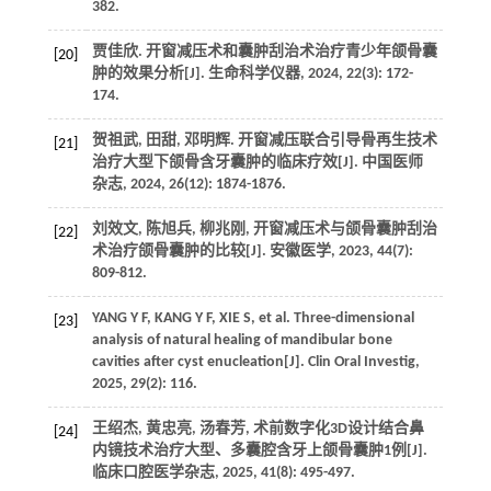
382.
贾佳欣. 开窗减压术和囊肿刮治术治疗青少年颌骨囊
[20]
肿的效果分析[J]. 生命科学仪器, 2024, 22(3): 172-
174.
贺祖武, 田甜, 邓明辉. 开窗减压联合引导骨再生技术
[21]
治疗大型下颌骨含牙囊肿的临床疗效[J]. 中国医师
杂志, 2024, 26(12): 1874-1876.
刘效文, 陈旭兵, 柳兆刚, 开窗减压术与颌骨囊肿刮治
[22]
术治疗颌骨囊肿的比较[J]. 安徽医学, 2023, 44(7):
809-812.
YANG Y F, KANG Y F, XIE S, et al. Three-dimensional
[23]
analysis of natural healing of mandibular bone
cavities after cyst enucleation[J]. Clin Oral Investig,
2025, 29(2): 116.
王绍杰, 黄忠亮, 汤春芳, 术前数字化3D设计结合鼻
[24]
内镜技术治疗大型、多囊腔含牙上颌骨囊肿1例[J].
临床口腔医学杂志, 2025, 41(8): 495-497.