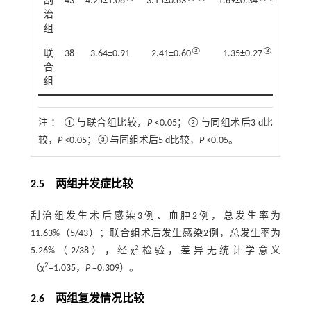
刮
43
4.25±1.06
3.15±0.63
1.69±0.34
治
组
②
②③
联
38
3.64±0.91
2.41±0.60
1.35±0.27
合
组
注 ：
①与联合组比较，
P
<0.05；②与同组术后3 d比
较，
P
<0.05；③与同组术后5 d比较，
P
<0.05。
2.5 两组并发症比较
刮治组发生术后感染3例、血肿2例，总发生率为
11.63%（5/43）；联合组术后发生感染2例，总发生率为
2
5.26%（2/38），经χ
检验，差异无统计学意义
2
（χ
=1.035，
P
=0.309）。
2.6 两组复发情况比较