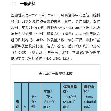
1.1 一般资料
回顾性选取2020年5月—2023年3月商洛市中心医院口腔科
收治的81例牙源性颌骨囊肿患者。其中，男性42例，女性
39例，年龄26～55岁，囊肿直径4.0～8.5 cm；根据手术方
法分为刮治组（43例）和联合组（38例）。刮治组与联合
组的性别构成、年龄、体质量指数、囊肿直径、囊肿位置
2
及囊肿类型构成比较，经χ
/
t
检验，差异均无统计学意义
（
P
>0.05）（见
表1
），具有有可比性。本研究经医院医学
伦理委员会审批通过（No：JS2024121）。
表1 两组一般资料比较
体质量指
囊肿直
年龄/
数/
径/
囊肿
2
男/
（岁，
（kg/m
，
（cm，
组
女/
$\bar{x}
$\bar{x}
$\bar{x}
别
n
例
±s$）
±s$）
±s$）
上颌