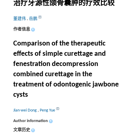
治疗牙源性颌骨囊肿的疗效比较
董建伟
,
岳鹏
作者信息
+
Comparison of the therapeutic
effects of simple curettage and
fenestration decompression
combined curettage in the
treatment of odontogenic jawbone
cysts
Jian-wei Dong
,
Peng Yue
Author information
+
文章历史
+