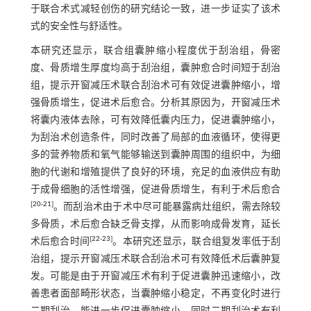
于联合术式减轻创伤的研究结论一致，进一步证实了该术
式的安全性与舒适性。
本研究还显示，联合组囊肿缩小程度优于刮治组，骨密
度、骨质增生厚度均高于刮治组，囊肿愈合时间短于刮治
组，提示开窗减压术联合刮治术可有效促进囊肿缩小，增
强骨质增生，促进术后愈合。分析其原因为，开窗减压术
将囊内液体去除，可有效降低囊内压力，促进囊肿缩小，
为刮治术创造条件，同时改善了局部的血液循环，使得更
多的营养物质和氧气能够输送到囊肿周围的组织中，为细
胞的代谢和增殖提供了良好的环境，充足的血液供应有助
于成骨细胞的活性增强，促进骨质增生，有利于术后愈合
[
20
-
21
]
。而刮治术由于术中尽可能暴露病灶组织，需去除较
多骨质，术后愈合缺乏骨支撑，从而影响成骨发育，延长
[
22
-
23
]
术后愈合时间
。本研究还显示，联合组复发率低于刮
治组，提示开窗减压术联合刮治术可有效降低术后囊肿复
发。可能是由于开窗减压术有利于促进囊肿迅速缩小，改
善患者面部畸形状态，当囊肿缩小稳定，不再变化时进行