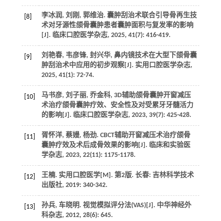
李冰润, 刘刚, 郭维治. 囊肿刮治术联合引导骨再生技
[8]
术对牙源性颌骨囊肿患者囊肿面积与复发率的影响
[J]. 临床口腔医学杂志, 2025, 41(7): 416-419.
刘艳春, 韦彦锋, 封兴华, 鼻内镜技术在大型下颌骨囊
[9]
肿刮治术中应用的初步观察[J]. 实用口腔医学杂志,
2025, 41(1): 72-74.
马书彦, 刘子丽, 乔金科, 3D辅助颌骨囊肿开窗减压
[10]
术治疗颌骨囊肿疗效、安全性及对受累牙牙髓活力
的影响[J]. 临床口腔医学杂志, 2023, 39(7): 425-428.
胥怀洋, 蔡嫚, 杨劲. CBCT辅助开窗减压术治疗颌骨
[11]
囊肿疗效及术后成骨效果的影响[J]. 临床和实验医
学杂志, 2023, 22(11): 1175-1178.
王楠. 实用口腔医学[M]. 第2版. 长春: 吉林科学技术
[12]
出版社, 2019: 340-342.
孙兵, 车晓明. 视觉模拟评分法(VAS)[J]. 中华神经外
[13]
科杂志, 2012, 28(6): 645.