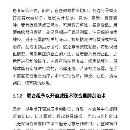
患者呈仰卧位，麻醉，在患颊做梯形切口，侧边与骨壁支
持颌骨表面贴合，逐层切开黏膜、骨膜、囊壁，暴露囊
肿。若骨板极薄或已吸收，可用剪刀剪除，暴露囊壁。用
薄扁挖器沿囊壁、骨壁仔细进行囊壁剥离，注意保护血管
神经，对于与囊肿相关的牙齿，根据情况进行拔除或根管
治疗。刮治上颌后牙区时，避免穿破窦底黏膜，若出现出
血情况，可采用压迫止血的方法，或者嵌入骨蜡止血，之
后再进行刮除操作。若囊壁粘连鼻底或上颌窦黏膜时，用
棉球蘸石炭酸进行烧灼，乙醇还原。若牙根尖暴露，在手
术前需完成根管治疗，术中进行截除。冲洗、止血、清理
创口，填塞碘仿纱条。
1.3.2 联合组予以开窗减压术联合囊肿刮治术
患者一期手术开窗减压术仰卧位，麻醉，在囊肿中心或附
近做切口，切开囊壁，掀起黏骨膜瓣，作2 cm长的窗口
（无保留价值或阻生第三磨牙可拔牙作窗口）。整理窗口