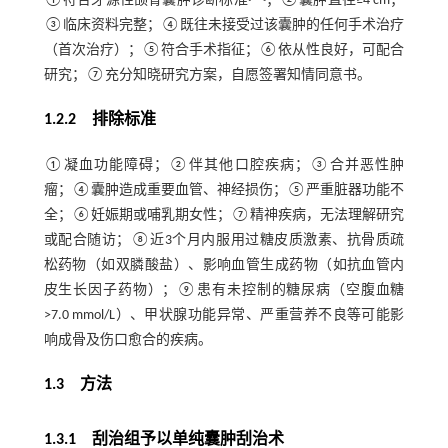
①符合牙源性颌骨囊肿诊断标准
；②囊肿直径≥4 cm；
③临床资料完整；④既往未接受过该囊肿的任何手术治疗
（首次治疗）；⑤符合手术指征；⑥依从性良好，可配合
研究；⑦充分知晓研究方案，自愿签署知情同意书。
1.2.2 排除标准
①凝血功能障碍；②伴其他口腔疾病；③合并恶性肿
瘤；④囊肿造成重要血管、神经损伤；⑤严重脏器功能不
全；⑥妊娠期或哺乳期女性；⑦精神疾病，无法理解研究
或配合随访；⑧近3个月内服用过糖皮质激素、抗骨质疏
松药物（如双膦酸盐）、影响血管生成药物（如抗血管内
皮生长因子药物）；⑨患有未控制的糖尿病（空腹血糖
>7.0 mmol/L）、甲状腺功能异常、严重营养不良等可能影
响成骨及伤口愈合的疾病。
1.3 方法
1.3.1 刮治组予以单纯囊肿刮治术