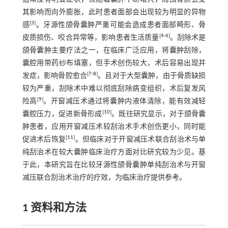
其影响而向外膨胀，此时患者面部会出现较为明显的异物
[
3
]
感
。牙源性颌骨囊肿严重可能会造成患者面部畸形、骨
[
4
-
6
]
皮质损伤、咬合异常等，影响患者生活质量
。刮除术是
颌骨囊肿主要疗法之一，在临床广泛应用，将囊肿刮除，
囊腔用带药纱布填塞，但手术创伤较大，术后容易出现并
[
7
-
8
]
发症，影响骨腔愈合
。且对于大型囊肿，由于骨质缺损
较为严重，刮除术中难以彻底刮除病变组织，术后复发风
[
9
]
险高
。开窗减压术通过将囊肿内液体清除，能有效减轻
[
10
]
囊腔压力，促进新骨形成
。既往研究显示，对于颌骨囊
肿患者，应用开窗减压术较刮治术手术创伤更小，同时能
[
11
]
促进术后恢复
。但临床对于开窗减压术联合刮治术与单
纯刮治术在较大囊肿临床治疗方面对比研究较为少见。基
于此，本研究旨在比较牙源性颌骨囊肿单纯刮治术与开窗
减压联合刮治术治疗的疗效，为临床治疗提供参考。
1 资料和方法