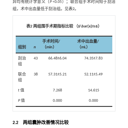
异均有统计学意义（
P
<0.05）；联合组手术时间短于刮治
组，术中出血量低于刮治组。见
表2
。
表2 两组围手术期指标比较 （$\bar{x}±s$）
手术时间/
术中出血量/
组别
n
（min）
（mL）
刮治
43
66.48±6.04
74.35±7.83
组
联合
38
57.31±5.21
52.11±5.49
组
t
值
7.268
14.615
P
值
0.000
0.000
2.2 两组囊肿改善情况比较