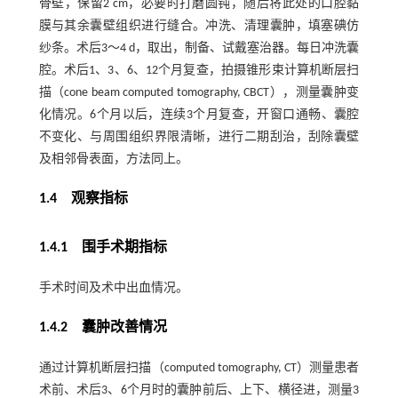
骨壁，保留2 cm，必要时打磨圆钝，随后将此处的口腔黏
膜与其余囊壁组织进行缝合。冲洗、清理囊肿，填塞碘仿
纱条。术后3～4 d，取出，制备、试戴塞治器。每日冲洗囊
腔。术后1、3、6、12个月复查，拍摄锥形束计算机断层扫
描（cone beam computed tomography, CBCT），测量囊肿变
化情况。6个月以后，连续3个月复查，开窗口通畅、囊腔
不变化、与周围组织界限清晰，进行二期刮治，刮除囊壁
及相邻骨表面，方法同上。
1.4 观察指标
1.4.1 围手术期指标
手术时间及术中出血情况。
1.4.2 囊肿改善情况
通过计算机断层扫描（computed tomography, CT）测量患者
术前、术后3、6个月时的囊肿前后、上下、横径进，测量3