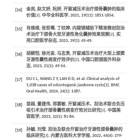
金岚, 赵文妍, 阮妍, 开窗减压术治疗颌骨囊肿的临床
[14]
价值[J]. 中华全科医学, 2021, 19(11): 1851-1854.
肖维维, 张哲骞, 丁纹婷, 内窥镜辅助下精准微创刮治
[15]
术治疗下颌骨大型牙源性角化囊肿效果观察[J]. 实
用口腔医学杂志, 2023, 39(1): 45-49.
胡颖恺, 徐光宙, 马志贵, 开窗减压术治疗大型上颌窦
[16]
牙源性囊性病变疗效评价[J]. 中国口腔颌面外科杂
志, 2023, 21(1): 49-54.
DU C L, WANG Z Y, LAN D D, et al. Clinical analysis of
[17]
1,038 cases of odontogenic jawbone cysts[J]. BMC
Oral Health, 2024, 24(1): 1387.
苗超, 董建伟, 郑嘉敏. 开窗减压术、刮治术联合负压
[18]
吸引术治疗颌骨囊性病变疗效对比研究[J]. 中国美
容医学, 2023, 32(1): 81-84.
孙毓, 刘莹. 刮治及联合开窗治疗牙源性颌骨囊肿的
[19]
临床研究[J]. 内蒙古医科大学学报, 2022, 44(4): 379-