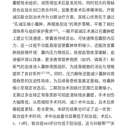
囊壁残余组织，进而增加术后复发风险，同时较大的骨缺
损也会延长创口愈合时间，加重患者术后疼痛体验。开窗
减压联合刮治术作为分期治疗方案，其核心优势在于通过
“先减压缩小囊肿、再精准刮治”的两步策略，平衡了病灶
[
16
]
清除率与组织保护需求
。一期开窗减压术通过在囊肿壁
上建立引流通道，使囊液持续流出，可快速降低囊腔内压
力，这一过程不仅能直接促使囊肿体积缩小，还能改变囊
肿局部微环境：囊内压力降低后，局部血管痉挛缓解，血
液循环得以改善，更多携带营养物质（如钙、磷离子）和
氧气的血液进入囊肿周围组织，为成骨细胞的活化与增殖
[
17
-
18
]
提供了良好条件
。同时，压力解除还能减少囊肿对周
围骨质的压迫性吸收，为后续骨质修复奠定基础。待囊肿
缩小至稳定状态后，二期刮治术因病灶范围已显著缩小，
无需过多去除正常骨质即可彻底清除残余囊壁，手术创伤
大幅降低，从而缩短手术时间、减少术中出血，且术后疼
痛程度更轻、愈合更快。本研究结果也印证了这一优势：
联合组手术时间、术中出血量均显著低于刮治组；术后3、
[
19
]
5、7 d时，联合组VAS评分均低于刮治组，这与孙毓等
关