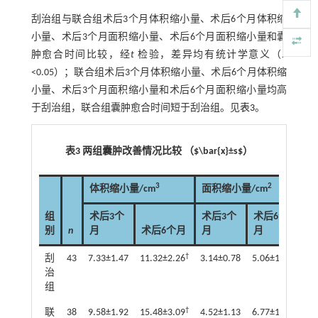
刮治组与联合组术后3个月体积缩小量、术后6个月体积缩
小量、术后3个月面积缩小量、术后6个月面积缩小量和囊
肿愈合时间比较，经
t
检验，差异均有统计学意义（
P
<0.05）；联合组术后3个月体积缩小量、术后6个月体积缩
小量、术后3个月面积缩小量和术后6个月面积缩小量均高
于刮治组，联合组囊肿愈合时间短于刮治组。见
表3
。
表3 两组囊肿改善情况比较 （$\bar{x}±s$）
3
2
体积缩小量/cm
面积缩小量/cm
组
术后3个
术后3个
术后6个
合
别
n
月
术后6个月
月
月
†
†
刮
43
7.33±1.47
11.32±2.26
3.14±0.78
5.06±1.01
9.
治
组
†
†
联
38
9.58±1.92
15.48±3.09
4.52±1.13
6.77±1.35
7.