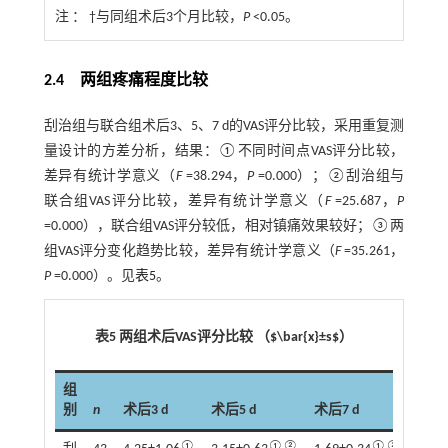
注 ：
†与同组术后3个月比较，
P
<0.05。
2.4 两组疼痛程度比较
刮治组与联合组术后3、5、7 d的VAS评分比较，采用重复测
量设计的方差分析，结果：①不同时间点VAS评分比较，
差异有统计学意义（
F
=38.294，
P
=0.000）；②刮治组与
联合组VAS评分比较，差异有统计学意义（
F
=25.687，
P
=0.000），联合组VAS评分较低，相对镇痛效果较好；③两
组VAS评分变化趋势比较，差异有统计学意义（
F
=35.261，
P
=0.000）。见
表5
。
表5 两组术后VAS评分比较 （$\bar{x}±s$）
组
别
n
术后3 d
术后5 d
术后7 d
①
①②
①②③