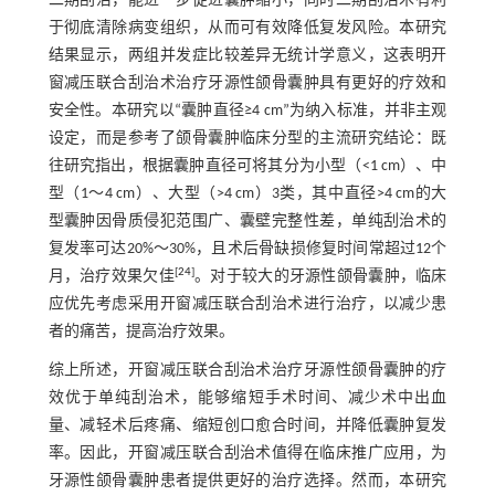
二期刮治，能进一步促进囊肿缩小，同时二期刮治术有利
于彻底清除病变组织，从而可有效降低复发风险。本研究
结果显示，两组并发症比较差异无统计学意义，这表明开
窗减压联合刮治术治疗牙源性颌骨囊肿具有更好的疗效和
安全性。本研究以“囊肿直径≥4 cm”为纳入标准，并非主观
设定，而是参考了颌骨囊肿临床分型的主流研究结论：既
往研究指出，根据囊肿直径可将其分为小型（<1 cm）、中
型（1～4 cm）、大型（>4 cm）3类，其中直径>4 cm的大
型囊肿因骨质侵犯范围广、囊壁完整性差，单纯刮治术的
复发率可达20%～30%，且术后骨缺损修复时间常超过12个
[
24
]
月，治疗效果欠佳
。对于较大的牙源性颌骨囊肿，临床
应优先考虑采用开窗减压联合刮治术进行治疗，以减少患
者的痛苦，提高治疗效果。
综上所述，开窗减压联合刮治术治疗牙源性颌骨囊肿的疗
效优于单纯刮治术，能够缩短手术时间、减少术中出血
量、减轻术后疼痛、缩短创口愈合时间，并降低囊肿复发
率。因此，开窗减压联合刮治术值得在临床推广应用，为
牙源性颌骨囊肿患者提供更好的治疗选择。然而，本研究