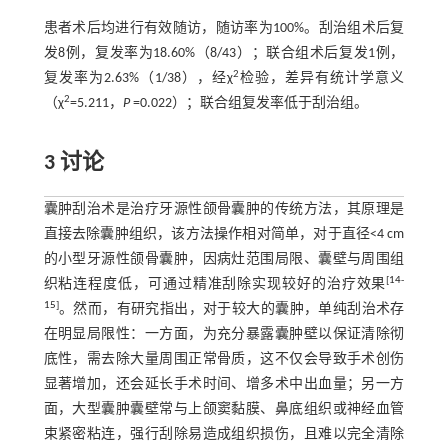
患者术后均进行有效随访，随访率为100%。刮治组术后复
发8例，复发率为18.60%（8/43）；联合组术后复发1例，
2
复发率为2.63%（1/38），经χ
检验，差异有统计学意义
2
（χ
=5.211，
P
=0.022）；联合组复发率低于刮治组。
3 讨论
囊肿刮治术是治疗牙源性颌骨囊肿的传统方法，其原理是
直接去除囊肿组织，该方法操作相对简单，对于直径<4 cm
的小型牙源性颌骨囊肿，因病灶范围局限、囊壁与周围组
[
14
-
织粘连程度低，可通过精准刮除实现较好的治疗效果
15
]
。然而，有研究指出，对于较大的囊肿，单纯刮治术存
在明显局限性：一方面，为充分暴露囊肿壁以保证清除彻
底性，需去除大量周围正常骨质，这不仅会导致手术创伤
显著增加，还会延长手术时间、增多术中出血量；另一方
面，大型囊肿囊壁常与上颌窦黏膜、鼻底组织或神经血管
束紧密粘连，强行刮除易造成组织损伤，且难以完全清除