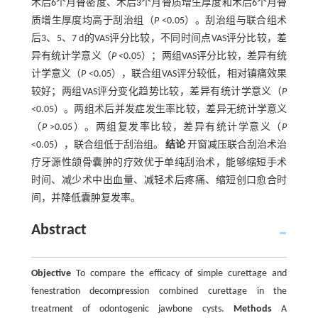
术后6个月骨密度、术后3个月骨质增生厚度和术后6个月骨
质增生厚度均高于刮治组（
P
<0.05）。刮治组与联合组术
后3、5、7 d的VAS评分比较，不同时间点VAS评分比较，差
异有统计学意义（
P
<0.05）；两组VAS评分比较，差异有统
计学意义（
P
<0.05），联合组VAS评分较低，相对镇痛效果
较好；两组VAS评分变化趋势比较，差异有统计学意义（
P
<0.05）。两组术后并发症发生率比较，差异无统计学意义
（
P
>0.05）。两组复发率比较，差异有统计学意义（
P
<0.05），联合组低于刮治组。
结论
开窗减压联合刮治术治
疗牙源性颌骨囊肿的疗效优于单纯刮治术，能够缩短手术
时间、减少术中出血量、减轻术后疼痛、缩短创口愈合时
间，并降低囊肿复发率。
Abstract
Objective
To compare the efficacy of simple curettage and
fenestration decompression combined curettage in the
treatment of odontogenic jawbone cysts.
Methods
A