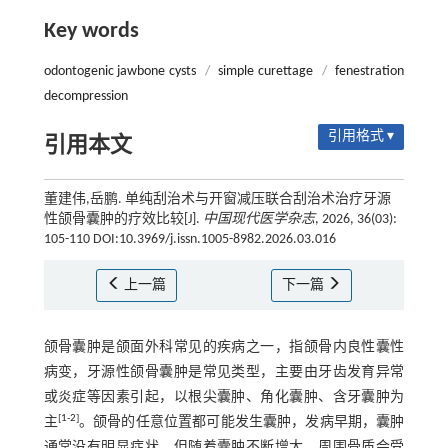
Key words
odontogenic jawbone cysts
/
simple curettage
/
fenestration
decompression
引用格式 ▾
引用本文
董建伟,岳鹏. 单纯刮治术与开窗减压联合刮治术治疗牙源
性颌骨囊肿的疗效比较[J].
中国现代医学杂志
, 2026, 36(03):
105-110 DOI:10.3969/j.issn.1005-8982.2026.03.016
上一篇
下一篇
颌骨囊肿是颌面外科常见的疾病之一，指颌骨内良性囊性
病变，牙源性颌骨囊肿是常见类型，主要由牙齿发育异常
或炎症等因素引起，以根尖囊肿、角化囊肿、含牙囊肿为
[
1
-
2
]
主
。颌骨的任意位置都可能发生囊肿，发病早期，囊肿
通常没有明显症状，但随着囊肿不断增大，周围骨质会受