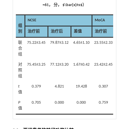
=61， 分， $\bar{x}±s$）
NCSE
MoCA
组
别
治疗前
治疗后
差值
治疗前
治疗
联
75.22±3.45
79.87±3.12
4.65±1.10
23.55±2.33
27.68±
合
组
对
75.45±3.25
77.12±3.20
1.67±0.42
23.42±2.45
24.92±
照
组
t
0.379
4.821
19.428
0.307
6.8
值
P
0.705
0.000
0.000
0.759
0.0
值