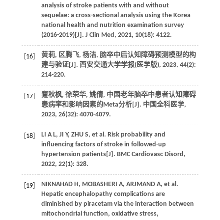
analysis of stroke patients with and without
sequelae: a cross-sectional analysis using the Korea
national health and nutrition examination survey
(2016-2019)[J]. J Clin Med, 2021, 10(18): 4122.
黄莉, 区腾飞, 杨洁, 脑卒中后认知障碍预测模型的构
[16]
建与验证[J]. 西安交通大学学报(医学版), 2023, 44(2):
214-220.
蹇秋枫, 徐荣华, 姚倩, 中国老年脑卒中患者认知障碍
[17]
患病率和影响因素的Meta分析[J]. 中国全科医学,
2023, 26(32): 4070-4079.
LI A L, JI Y, ZHU S, et al. Risk probability and
[18]
influencing factors of stroke in followed-up
hypertension patients[J]. BMC Cardiovasc Disord,
2022, 22(1): 328.
NIKNAHAD H, MOBASHERI A, ARJMAND A, et al.
[19]
Hepatic encephalopathy complications are
diminished by piracetam via the interaction between
mitochondrial function, oxidative stress,