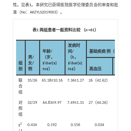
性。见
表1
。本研究已获得医院医学伦理委员会的审查和批
准（No：AKZYLS2019003）。
表1 两组患者一般资料比较 （
n
=61）
发病时
年龄/
间/
基础疾病 例（%）
男/
（岁，
（h，
组
女/
$\bar{x}
$\bar{x}
别
例
±s$）
±s$）
高血压
糖尿病
联
35/26
65.18±10.16
7.36±1.27
26（42.62）
25（40.
合
组
对
32/29
64.83±9.97
7.49±1.31
27（44.26）
22（36.
照
组
2
χ
0.434
0.192
0.556
0.034
0.318
/
t