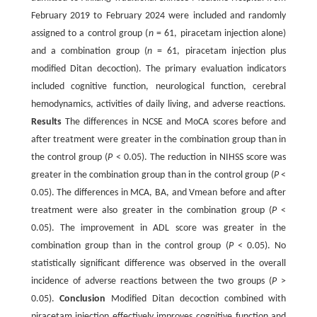
February 2019 to February 2024 were included and randomly
assigned to a control group (
n
= 61, piracetam injection alone)
and a combination group (
n
= 61, piracetam injection plus
modified Ditan decoction). The primary evaluation indicators
included cognitive function, neurological function, cerebral
hemodynamics, activities of daily living, and adverse reactions.
Results
The differences in NCSE and MoCA scores before and
after treatment were greater in the combination group than in
the control group (
P
< 0.05). The reduction in NIHSS score was
greater in the combination group than in the control group (
P
<
0.05). The differences in MCA, BA, and Vmean before and after
treatment were also greater in the combination group (
P
<
0.05). The improvement in ADL score was greater in the
combination group than in the control group (
P
< 0.05). No
statistically significant difference was observed in the overall
incidence of adverse reactions between the two groups (
P
>
0.05).
Conclusion
Modified Ditan decoction combined with
piracetam injection effectively improves cognitive function and