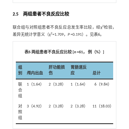
2.5 两组患者不良反应比较
2
联合组与对照组患者不良反应总发生率比较，经χ
检验，
2
差异无统计学意义（χ
=1.709，
P
=0.191）。见
表6
。
表6 两组患者不良反应比较 [
n
=61， 例（%）]
组
肝功能损
胃肠道反
别
颅内出血
伤
应
总计
联
1（1.64）
2（3.28）
1（1.64）
6（9.84）
合
组
对
3（4.92）
2（3.28）
2（3.28）
11（18.03）
照
组