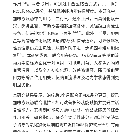
[
23
]
作用
。两者联用，可通过中西医结合方式，共同提升
NCSE和MoCA评分，并降低神经功能缺损程度。本研究中，
加味涤痰汤中的川芎活血行气、通络止滞，石菖蒲化痰开
窍、醒神益智，有助改善脑部血液循环、减轻缺血再灌注
[
24
-
25
]
损伤、促进神经细胞修复与再生
。此外，半夏、胆南
星等药物通过化痰祛湿与调控炎症信号通路，可降低继发
性炎性损伤发生风险，从而有助于进一步巩固神经功能恢
[
26
]
复
。本研究发现，联合组在MCA、BA及Vmean等脑血流
动力学指标方面优于对照组，可能与川芎、人参等药物的
血管活性，以及全方祛痰化湿、改善微循环、降低微血管
阻力等综合作用相关，使脑血流灌注及动力学状态得到更
明显优化。
本研究结果显示，治疗后3个月联合组ADL评分更高，提示
加味涤痰汤联合吡拉西坦可改善神经功能缺损并提升生活
自理能力。其机制可能与方药中茯苓、竹茹及陈皮的综合
作用相关。研究指出，茯苓主要活性成分可通过抑制铁离
[
27
]
子诱导的氧化损伤及细胞凋亡发挥神经保护效应
；竹茹