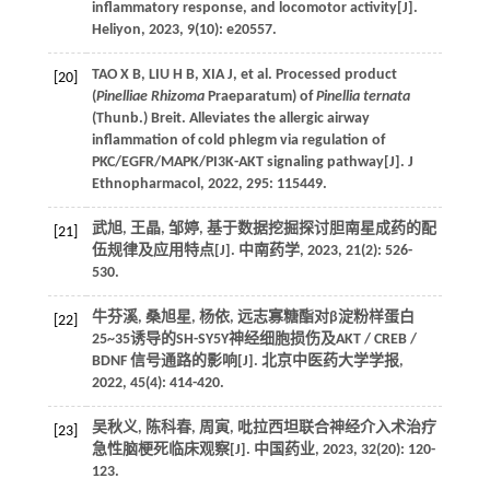
inflammatory response, and locomotor activity[J].
Heliyon, 2023, 9(10): e20557.
TAO X B, LIU H B, XIA J, et al. Processed product
[20]
(
Pinelliae Rhizoma
Praeparatum) of
Pinellia ternata
(Thunb.) Breit. Alleviates the allergic airway
inflammation of cold phlegm via regulation of
PKC/EGFR/MAPK/PI3K-AKT signaling pathway[J]. J
Ethnopharmacol, 2022, 295: 115449.
武旭, 王晶, 邹婷, 基于数据挖掘探讨胆南星成药的配
[21]
伍规律及应用特点[J]. 中南药学, 2023, 21(2): 526-
530.
牛芬溪, 桑旭星, 杨依, 远志寡糖酯对β淀粉样蛋白
[22]
25~35诱导的SH-SY5Y神经细胞损伤及AKT / CREB /
BDNF 信号通路的影响[J]. 北京中医药大学学报,
2022, 45(4): 414-420.
吴秋义, 陈科春, 周寅, 吡拉西坦联合神经介入术治疗
[23]
急性脑梗死临床观察[J]. 中国药业, 2023, 32(20): 120-
123.