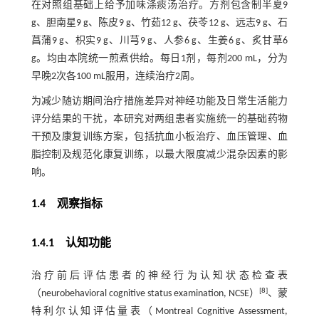
在对照组基础上给予加味涤痰汤治疗。方剂包含制半夏9
g、胆南星9 g、陈皮9 g、竹茹12 g、茯苓12 g、远志9 g、石
菖蒲9 g、枳实9 g、川芎9 g、人参6 g、生姜6 g、炙甘草6
g。均由本院统一煎煮供给。每日1剂，每剂200 mL，分为
早晚2次各100 mL服用，连续治疗2周。
为减少随访期间治疗措施差异对神经功能及日常生活能力
评分结果的干扰，本研究对两组患者实施统一的基础药物
干预及康复训练方案，包括抗血小板治疗、血压管理、血
脂控制及规范化康复训练，以最大限度减少混杂因素的影
响。
1.4 观察指标
1.4.1 认知功能
治疗前后评估患者的神经行为认知状态检查表
[
8
]
（neurobehavioral cognitive status examination, NCSE）
、蒙
特利尔认知评估量表（Montreal Cognitive Assessment,