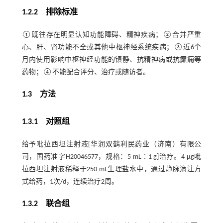
1.2.2 排除标准
①既往存在明显认知功能障碍、精神疾病；②合并严重
心、肝、肾功能不全或其他中枢神经系统疾病；③近6个
月内使用影响中枢神经功能的镇静、抗精神病或抗癫痫等
药物；④不能配合评分、治疗或随访者。
1.3 方法
1.3.1 对照组
给予吡拉西坦注射液[华润双鹤利民药业（济南）有限公
司，国药准字H20046577，规格：5 mL∶1 g]治疗。4 μg吡
拉西坦注射液稀释于250 mL生理盐水中，通过静脉滴注方
式给药，1次/d，连续治疗2周。
1.3.2 联合组