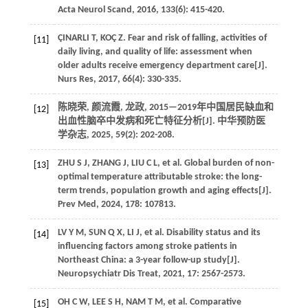
Acta Neurol Scand, 2016, 133(6): 415-420.
ÇINARLI T, KOÇ Z. Fear and risk of falling, activities of
[11]
daily living, and quality of life: assessment when
older adults receive emergency department care[J].
Nurs Res, 2017, 66(4): 330-335.
陈晓荣, 颜流霞, 龙政, 2015—2019年中国居民缺血和
[12]
出血性脑卒中发病和死亡特征分析[J]. 中华预防医
学杂志, 2025, 59(2): 202-208.
ZHU S J, ZHANG J, LIU C L, et al. Global burden of non-
[13]
optimal temperature attributable stroke: the long-
term trends, population growth and aging effects[J].
Prev Med, 2024, 178: 107813.
LV Y M, SUN Q X, LI J, et al. Disability status and its
[14]
influencing factors among stroke patients in
Northeast China: a 3-year follow-up study[J].
Neuropsychiatr Dis Treat, 2021, 17: 2567-2573.
OH C W, LEE S H, NAM T M, et al. Comparative
[15]