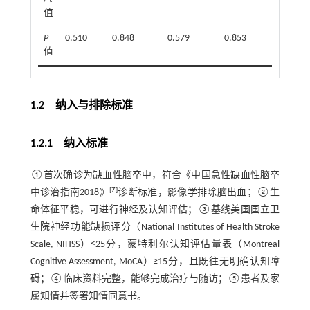
值
P
0.510
0.848
0.579
0.853
0.573
值
1.2 纳入与排除标准
1.2.1 纳入标准
①首次确诊为缺血性脑卒中，符合《中国急性缺血性脑卒
[
7
]
中诊治指南2018》
诊断标准，影像学排除脑出血；②生
命体征平稳，可进行神经及认知评估；③基线美国国立卫
生院神经功能缺损评分（National Institutes of Health Stroke
Scale, NIHSS）≤25分，蒙特利尔认知评估量表（Montreal
Cognitive Assessment, MoCA）≥15分，且既往无明确认知障
碍；④临床资料完整，能够完成治疗与随访；⑤患者及家
属知情并签署知情同意书。