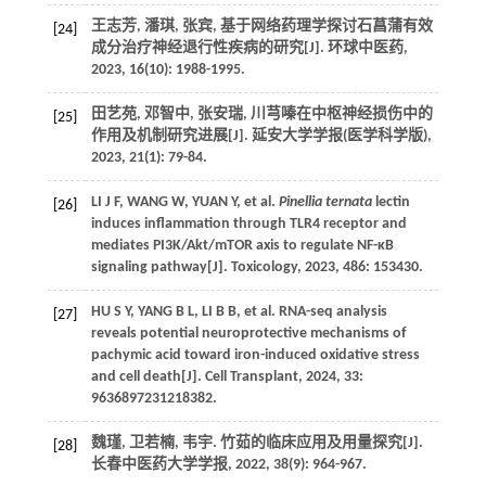
王志芳, 潘琪, 张宾, 基于网络药理学探讨石菖蒲有效
[24]
成分治疗神经退行性疾病的研究[J]. 环球中医药,
2023, 16(10): 1988-1995.
田艺苑, 邓智中, 张安瑞, 川芎嗪在中枢神经损伤中的
[25]
作用及机制研究进展[J]. 延安大学学报(医学科学版),
2023, 21(1): 79-84.
LI J F, WANG W, YUAN Y, et al.
Pinellia ternata
lectin
[26]
induces inflammation through TLR4 receptor and
mediates PI3K/Akt/mTOR axis to regulate NF-κB
signaling pathway[J]. Toxicology, 2023, 486: 153430.
HU S Y, YANG B L, LI B B, et al. RNA-seq analysis
[27]
reveals potential neuroprotective mechanisms of
pachymic acid toward iron-induced oxidative stress
and cell death[J]. Cell Transplant, 2024, 33:
9636897231218382.
魏瑾, 卫若楠, 韦宇. 竹茹的临床应用及用量探究[J].
[28]
长春中医药大学学报, 2022, 38(9): 964-967.