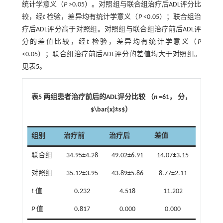
统计学意义（
P
>0.05）。对照组与联合组治疗后ADL评分比
较，经
t
检验，差异均有统计学意义（
P
<0.05）；联合组治
疗后ADL评分高于对照组。对照组与联合组治疗前后ADL评
分的差值比较，经
t
检验，差异均有统计学意义（
P
<0.05）；联合组治疗前后ADL评分的差值均大于对照组。
见
表5
。
表5 两组患者治疗前后的ADL评分比较 （
n
=61， 分，
$\bar{x}±s$）
组别
治疗前
治疗后
差值
联合组
34.95±4.28
49.02±6.91
14.07±3.15
对照组
35.12±3.95
43.89±5.86
8.77±2.11
t
值
0.232
4.518
11.202
P
值
0.817
0.000
0.000