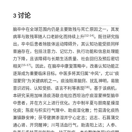
3 讨论
脑卒中在全球范围内仍是主要致残与死亡原因之一，其发
[
12
-
14
]
病率与致残率随人口老龄化而持续上升
。既往研究指
出，卒中后患者除肢体运动障碍外，其认知功能受损同样
普遍存在，包括注意力、记忆力、执行功能和信息处理能
力下降，且该障碍与长期生活质量、社会回归及预后密切
[
15
-
17
]
相关
。因此，在脑卒中康复策略中，改善认知功能正
逐渐成为重要临床目标。中医多将其归属“中风”，尤以“痰
湿蒙窍”为关键病机之一。痰浊阻滞脑窍、扰乱神明，易致
[
18
]
意识迟钝、认知受损、语言不利等表现
。基于该病机，
本研究采用加味涤痰汤联合吡拉西坦治疗痰湿蒙神型脑卒
中患者，并在方义上进行优化。方中制半夏与胆南星燥湿
化痰；陈皮与枳实行气理中、助痰湿化散；竹茹清化痰热
兼镇静安神；茯苓健脾渗湿并宁心定志；远志、石菖蒲交
通心肾、开窍醒神；川芎活血行气，助清阳上达；人参、