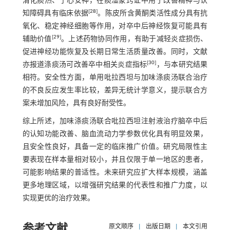
清化痰热、宁心安神，在痰湿蒙窍证中用于改善精神与认
[
28
]
知障碍具有临床依据
。陈皮所含黄酮类活性成分具有抗
氧化、稳定神经细胞等作用，对卒中后神经恢复可能具有
[
29
]
辅助价值
。上述药物协同作用，有助于减轻炎症损伤、
促进神经功能恢复及长期日常生活质量改善。同时，文献
[
30
]
亦报道涤痰汤可改善卒中相关炎症指标
，与本研究结果
相符。安全性方面，单用吡拉西坦与加味涤痰汤联合治疗
的不良反应发生率比较，差异无统计学意义，提示联合方
案未增加风险，具有良好耐受性。
综上所述，加味涤痰汤联合吡拉西坦注射液治疗脑卒中后
的认知功能改善、脑血流动力学参数优化具有明显效果，
且安全性良好，具备一定的临床推广价值。研究局限性主
要表现在样本量相对较小，并且仅限于单一地区的患者，
可能影响结果的普适性。未来研究应扩大样本规模，涵盖
更多地理区域，以增强研究结果的代表性和推广力度，以
实现更优的治疗效果。
参考文献
原文顺序
|
出版日期
|
本文引用