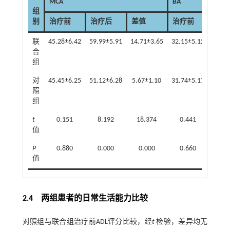
MCA
BA
组
别
治疗前
治疗后
差值
治疗前
治疗
联
45.28±6.42
59.99±5.91
14.71±3.65
32.15±5.12
40.08
合
组
对
45.45±6.25
51.12±6.28
5.67±1.10
31.74±5.17
35.15
照
组
t
0.151
8.192
18.374
0.441
5.
值
P
0.880
0.000
0.000
0.660
0.
值
2.4 两组患者的日常生活能力比较
对照组与联合组治疗前ADL评分比较，经
t
检验，差异均无