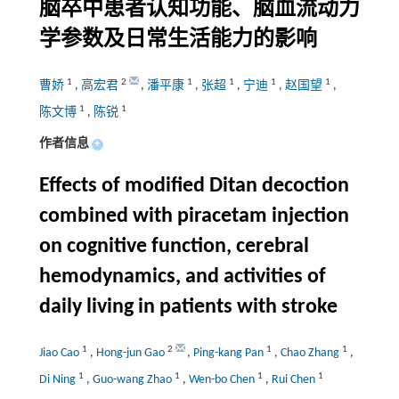
脑卒中患者认知功能、脑血流动力
学参数及日常生活能力的影响
1
2
1
1
1
1
曹娇
,
高宏君
,
潘平康
,
张超
,
宁迪
,
赵国望
,
1
1
陈文博
,
陈锐
作者信息
+
Effects of modified Ditan decoction
combined with piracetam injection
on cognitive function, cerebral
hemodynamics, and activities of
daily living in patients with stroke
1
2
1
1
Jiao Cao
,
Hong-jun Gao
,
Ping-kang Pan
,
Chao Zhang
,
1
1
1
1
Di Ning
,
Guo-wang Zhao
,
Wen-bo Chen
,
Rui Chen