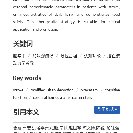
cerebral hemodynamic parameters in patients with stroke,
enhances activities of daily living, and demonstrates good
safety. This therapeutic strategy is suitable for clinical
application and promotion.
关键词
脑卒中
/
加味涤痰汤
/
吡拉西坦
/
认知功能
/
脑血流
动力学参数
Key words
stroke
/
modified Ditan decoction
/
piracetam
/
cognitive
function
/
cerebral hemodynamic parameters
引用格式 ▾
引用本文
曹娇,高宏君,潘平康,张超,宁迪,赵国望,陈文博,陈锐. 加味涤