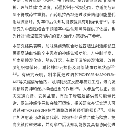
生姜与炙甘草益气和中、扶正防痰。本方整体体现“化痰醒
神、理气益脾”之法度，药量控制于常规范围，亦避免与证
型不符或药性重复。西药吡拉西坦通过改善脑组织能量代
[
19
]
谢及微循环，对卒中后认知功能恢复具有明确作用
。本
研究为中西医结合干预脑卒中后认知障碍提供了依据，也
为针对“痰湿蒙窍”病机的复方治疗方案提供了参考。
本研究结果表明，加味涤痰汤联合吡拉西坦注射液能够显
著提高缺血性脑卒中患者的神经认知功能。方中制半夏、
胆南星燥湿化痰、豁痰开窍，有助于清除痰湿浊邪，改善
[
20
-
脑组织微循环，减轻神经元损伤及局部缺血缺氧状态
21
]
。有研究表明，制半夏通过调控PKC/EGFR/MAPK/PI3K-
AKT等关键信号通路，可抑制炎症反应与痰浊生成，进而发
[
20
]
挥镇静安神和保护神经细胞的作用
。人参益气扶正，远
志交通心肾、安神益智，有助于增强脑部供氧与能量代
谢、促进神经传导和突触可塑性，相关研究亦证实远志可
[
22
]
通过AKT/CREB/BDNF信号通路改善神经细胞损伤
。吡拉
西坦注射液可改善脑代谢、增强神经递质合成与释放、提
高突触传递效率，并对卒中后认知功能恢复具有协同促进