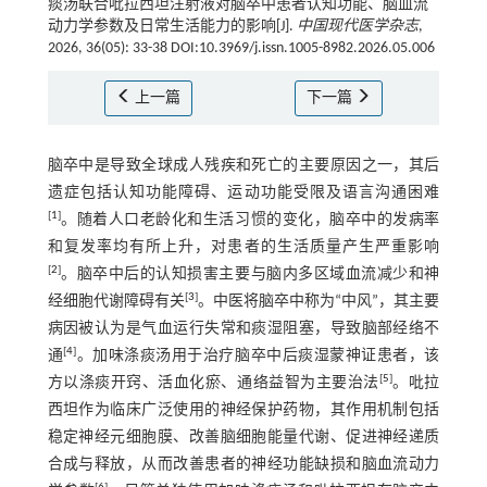
痰汤联合吡拉西坦注射液对脑卒中患者认知功能、脑血流
动力学参数及日常生活能力的影响[J].
中国现代医学杂志
,
2026, 36(05): 33-38 DOI:10.3969/j.issn.1005-8982.2026.05.006
上一篇
下一篇
脑卒中是导致全球成人残疾和死亡的主要原因之一，其后
遗症包括认知功能障碍、运动功能受限及语言沟通困难
[
1
]
。随着人口老龄化和生活习惯的变化，脑卒中的发病率
和复发率均有所上升，对患者的生活质量产生严重影响
[
2
]
。脑卒中后的认知损害主要与脑内多区域血流减少和神
[
3
]
经细胞代谢障碍有关
。中医将脑卒中称为“中风”，其主要
病因被认为是气血运行失常和痰湿阻塞，导致脑部经络不
[
4
]
通
。加味涤痰汤用于治疗脑卒中后痰湿蒙神证患者，该
[
5
]
方以涤痰开窍、活血化瘀、通络益智为主要治法
。吡拉
西坦作为临床广泛使用的神经保护药物，其作用机制包括
稳定神经元细胞膜、改善脑细胞能量代谢、促进神经递质
合成与释放，从而改善患者的神经功能缺损和脑血流动力