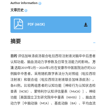
Author information
+
文章历史
+
PDF (661K)
摘要
目的
评估加味涤痰汤联合吡拉西坦注射液对脑卒中后患者
认知功能、脑血流动力学参数及日常生活能力的影响。
方
法
选取2019年2月—2024年2月在安康市中医医院治疗的122
例脑卒中患者，采用随机数字表法分为对照组（吡拉西坦
注射液）和联合组（吡拉西坦注射液联合加味涤痰汤），
各61例。比较两组患者的认知功能［神经行为认知状态检
查表（NCSE）、蒙特利尔认知评估量表（MoCA）］、神经
功能［美国国立卫生研究院卒中量表（NIHSS）］、脑血流
动力学［中脑动脉（MCA）、基底动脉（BA）、平均血流