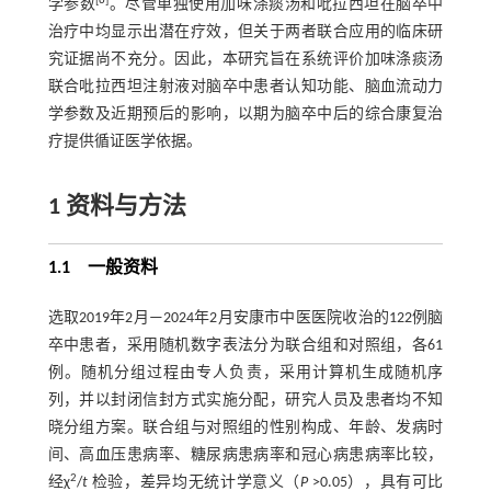
[
6
]
学参数
。尽管单独使用加味涤痰汤和吡拉西坦在脑卒中
治疗中均显示出潜在疗效，但关于两者联合应用的临床研
究证据尚不充分。因此，本研究旨在系统评价加味涤痰汤
联合吡拉西坦注射液对脑卒中患者认知功能、脑血流动力
学参数及近期预后的影响，以期为脑卒中后的综合康复治
疗提供循证医学依据。
1 资料与方法
1.1 一般资料
选取2019年2月—2024年2月安康市中医医院收治的122例脑
卒中患者，采用随机数字表法分为联合组和对照组，各61
例。随机分组过程由专人负责，采用计算机生成随机序
列，并以封闭信封方式实施分配，研究人员及患者均不知
晓分组方案。联合组与对照组的性别构成、年龄、发病时
间、高血压患病率、糖尿病患病率和冠心病患病率比较，
2
经χ
/
t
检验，差异均无统计学意义（
P
>0.05），具有可比