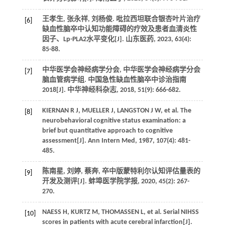
王孝生, 张永祥, 刘杨俊. 吡拉西坦联合银杏叶片治疗
[6]
缺血性脑卒中认知功能障碍的疗效及患者血清炎性
因子、Lp-PLA2水平变化[J]. 山东医药, 2023, 63(4):
85-88.
中华医学会神经病学分会, 中华医学会神经病学分会
[7]
脑血管病学组. 中国急性缺血性脑卒中诊治指南
2018[J]. 中华神经科杂志, 2018, 51(9): 666-682.
KIERNAN R J, MUELLER J, LANGSTON J W, et al. The
[8]
neurobehavioral cognitive status examination: a
brief but quantitative approach to cognitive
assessment[J]. Ann Intern Med, 1987, 107(4): 481-
485.
陈南星, 刘婷, 蔡奔, 卒中版蒙特利尔认知评估量表的
[9]
开发及测评[J]. 蚌埠医学院学报, 2020, 45(2): 267-
270.
NAESS H, KURTZ M, THOMASSEN L, et al. Serial NIHSS
[10]
scores in patients with acute cerebral infarction[J].