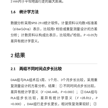
2 min内于平坦地面行走的最大距离。
1.6 统计学方法
数据分析采用SPSS 29.0统计软件。计量资料以均数±标准差
（$\bar{x}±s$）表示，比较用
t
检验或重复测量设计的方差
2
分析；计数资料以构成比表示，比较用χ
检验。
P
<0.05为
差异有统计学意义。
2 结果
2.1 两组不同时间点步长比较
DAA组与PLA组术后1周、1个月、3个月步长比较，采用重
复测量设计的方差分析，结果：①不同时间点步长比较，
差异有统计学意义（
F
=246.448，
P
=0.000）；②DAA组与
PLA组步长比较，差异有统计学意义（
F
=28.812，
P
=0.000），DAA组行走步长更长，相对恢复效果较好；③