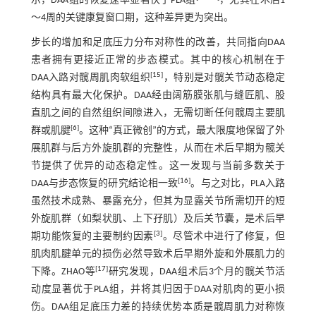
示，DAA组的恢复速率显著快于PLA组
，尤其在术后1
～4周的关键康复窗口期，这种差异更为突出。
步长的增加和足底压力分布对称性的改善，共同指向DAA
患者拥有更接近正常的步态模式。其中的核心机制在于
[
15
]
DAA入路对髋周肌肉软组织
，特别是对髋关节动态稳定
结构具有最大化保护。DAA经由阔筋膜张肌与缝匠肌、股
直肌之间的自然组织间隙进入，无需切断任何髋周主要肌
[
6
]
群或肌腱
。这种“真正微创”的方式，最大限度地保留了外
展肌群与后方外旋肌群的完整性，从而在术后早期为髋关
节提供了优异的动态稳定性。这一发现与当前多数关于
[
16
]
DAA与步态恢复的研究结论相一致
。与之对比，PLA入路
虽然技术成熟、暴露充分，但其为显露关节所需切开的短
外旋肌群（如梨状肌、上下孖肌）及后关节囊，是术后早
[
3
]
期功能恢复的主要制约因素
。尽管术中进行了修复，但
肌肉肌腱单元的损伤必然导致术后早期外旋和外展肌力的
[
17
]
下降。ZHAO等
研究发现，DAA组术后3个月的髋关节活
动度显著优于PLA组，并将其归因于DAA对肌肉的更小损
伤。DAA组足底压力差的持续优势本质是髋周肌力对称恢