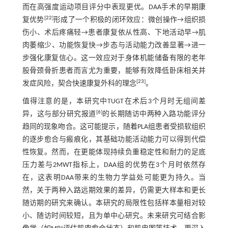
而在高强度运动项目评分中表现更优。DAA手术的早期康
[
22
]
复优势
形成了一个积极的闭环效应：微创操作→组织损
伤小、术后疼痛轻→患者康复依从性高、下地活动早→肌
肉萎缩少、功能恢复快→步态与活动能力改善显著→进一
步强化康复信心。这一效应对于身体机能储备有限的老年
股骨颈骨折患者而言尤为重要，能够有效降低卧床相关并
[
23
]
发症风险，契合快速康复外科的理念
。
值得注意的是，本研究中TUGT在术后3个月时无组间差
[
6
]
异，这与部分研究报道
的长期随访中两种入路功能评分
趋同的现象吻合。这可能提示，随着PLA组患者受损软组织
的逐步愈合与瘢痕化，其基础功能活动能力可以得到代偿
性恢复。然而，在更能体现持续负重稳定性和耐力的足底
压力差与2MWT指标上，DAA组的优势在3个月时依然存
在，这表明DAA带来的生物力学益处可能更为持久。当
然，关于两种入路远期效果的差异，仍需更大样本和更长
随访期的研究来确认。本研究的局限性包括样本量相对较
小、随访时间较短，且为单中心研究。未来研究可结合影