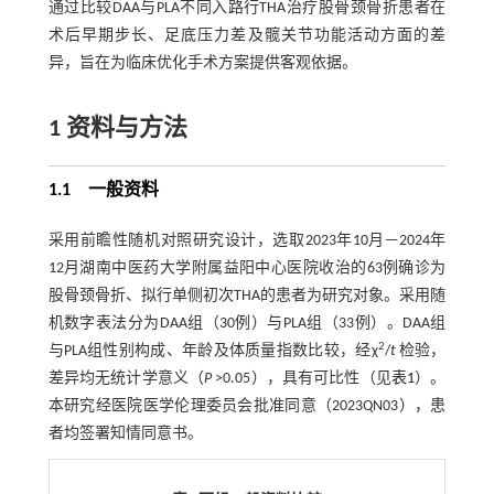
通过比较DAA与PLA不同入路行THA治疗股骨颈骨折患者在
术后早期步长、足底压力差及髋关节功能活动方面的差
异，旨在为临床优化手术方案提供客观依据。
1 资料与方法
1.1 一般资料
采用前瞻性随机对照研究设计，选取2023年10月—2024年
12月湖南中医药大学附属益阳中心医院收治的63例确诊为
股骨颈骨折、拟行单侧初次THA的患者为研究对象。采用随
机数字表法分为DAA组（30例）与PLA组（33例）。DAA组
2
与PLA组性别构成、年龄及体质量指数比较，经χ
/
t
检验，
差异均无统计学意义（
P
>0.05），具有可比性（见
表1
）。
本研究经医院医学伦理委员会批准同意（2023QN03），患
者均签署知情同意书。