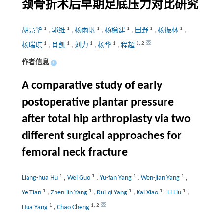
颈骨折术后早期足底压力对比研究
1
1
1
1
1
1
胡亮华
,
郭维
,
杨雨帆
,
杨稳建
,
田野
,
杨振林
,
1
1
1
1
1
,
2
杨瑞琪
,
肖凯
,
刘力
,
杨华
,
程超
作者信息
+
A comparative study of early
postoperative plantar pressure
after total hip arthroplasty via two
different surgical approaches for
femoral neck fracture
1
1
1
1
Liang-hua Hu
,
Wei Guo
,
Yu-fan Yang
,
Wen-jian Yang
,
1
1
1
1
1
Ye Tian
,
Zhen-lin Yang
,
Rui-qi Yang
,
Kai Xiao
,
Li Liu
,
1
1
,
2
Hua Yang
,
Chao Cheng