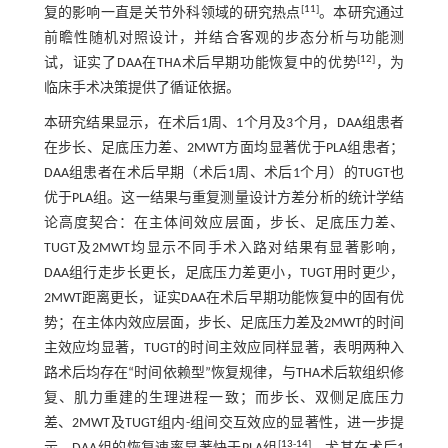
[
11
]
复的影响一直是关节外科领域的研究热点
。本研究通过
前瞻性随机对照设计，并结合客观的步态分析与功能测
[
12
]
试，证实了DAA在THA术后早期功能恢复中的优势
，为
临床手术决策提供了循证依据。
本研究结果显示，在术后1周、1个月及3个月，DAA组患者
在步长、足底压力差、2MWT方面均显著优于PLA组患者；
DAA组患者在术后早期（术后1周、术后1个月）的TUGT也
优于PLA组。这一结果与重复测量设计方差分析的统计学结
论高度契合：在主体间效应层面，步长、足底压力差、
TUGT及2MWT均显示不同手术入路对结果有显著影响，
DAA组行走步长更长，足底压力差更小，TUGT用时更少，
2MWT距离更长，证实DAA在术后早期功能恢复中的固有优
势；在主体内效应层面，步长、足底压力差及2MWT的时间
主效应均显著，TUGT的时间主效应同样显著，表明两种入
路术后均存在“时间依赖型”恢复规律，与THA术后软组织修
复、肌力重建的生理进程一致；而步长、双侧足底压力
差、2MWT及TUGT组内-组间交互效应的显著性，进一步提
[
13
-
14
]