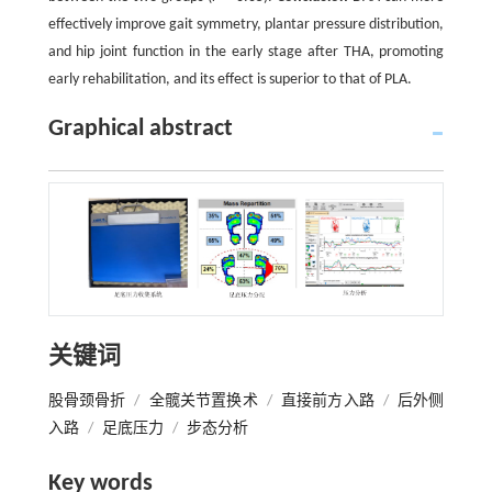
effectively improve gait symmetry, plantar pressure distribution,
and hip joint function in the early stage after THA, promoting
early rehabilitation, and its effect is superior to that of PLA.
Graphical abstract
关键词
股骨颈骨折
/
全髋关节置换术
/
直接前方入路
/
后外侧
入路
/
足底压力
/
步态分析
Key words