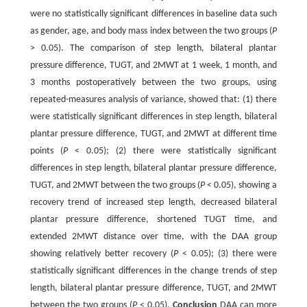
were no statistically significant differences in baseline data such
as gender, age, and body mass index between the two groups (
P
> 0.05). The comparison of step length, bilateral plantar
pressure difference, TUGT, and 2MWT at 1 week, 1 month, and
3 months postoperatively between the two groups, using
repeated-measures analysis of variance, showed that: (1) there
were statistically significant differences in step length, bilateral
plantar pressure difference, TUGT, and 2MWT at different time
points (
P
< 0.05); (2) there were statistically significant
differences in step length, bilateral plantar pressure difference,
TUGT, and 2MWT between the two groups (
P
< 0.05), showing a
recovery trend of increased step length, decreased bilateral
plantar pressure difference, shortened TUGT time, and
extended 2MWT distance over time, with the DAA group
showing relatively better recovery (
P
< 0.05); (3) there were
statistically significant differences in the change trends of step
length, bilateral plantar pressure difference, TUGT, and 2MWT
between the two groups (
P
< 0.05).
Conclusion
DAA can more