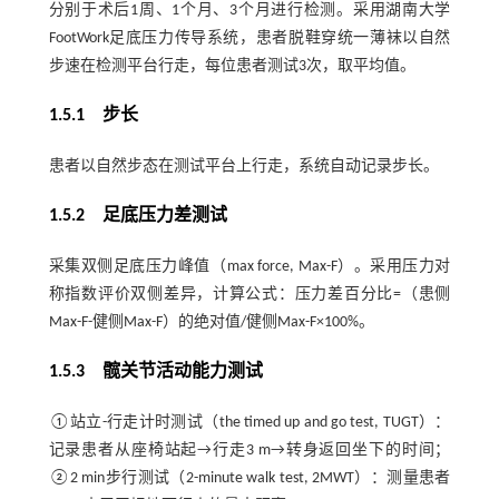
分别于术后1周、1个月、3个月进行检测。采用湖南大学
FootWork足底压力传导系统，患者脱鞋穿统一薄袜以自然
步速在检测平台行走，每位患者测试3次，取平均值。
1.5.1 步长
患者以自然步态在测试平台上行走，系统自动记录步长。
1.5.2 足底压力差测试
采集双侧足底压力峰值（max force, Max-F）。采用压力对
称指数评价双侧差异，计算公式：压力差百分比=（患侧
Max-F-健侧Max-F）的绝对值/健侧Max-F×100%。
1.5.3 髋关节活动能力测试
①站立-行走计时测试（the timed up and go test, TUGT）：
记录患者从座椅站起→行走3 m→转身返回坐下的时间；
②2 min步行测试（2-minute walk test, 2MWT）：测量患者