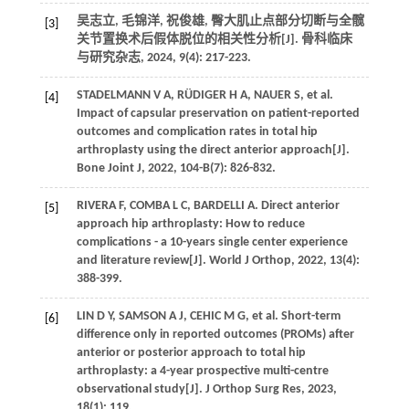
吴志立, 毛锦洋, 祝俊雄, 臀大肌止点部分切断与全髋
[3]
关节置换术后假体脱位的相关性分析[J]. 骨科临床
与研究杂志, 2024, 9(4): 217-223.
STADELMANN V A, RÜDIGER H A, NAUER S, et al.
[4]
Impact of capsular preservation on patient-reported
outcomes and complication rates in total hip
arthroplasty using the direct anterior approach[J].
Bone Joint J, 2022, 104-B(7): 826-832.
RIVERA F, COMBA L C, BARDELLI A. Direct anterior
[5]
approach hip arthroplasty: How to reduce
complications - a 10-years single center experience
and literature review[J]. World J Orthop, 2022, 13(4):
388-399.
LIN D Y, SAMSON A J, CEHIC M G, et al. Short-term
[6]
difference only in reported outcomes (PROMs) after
anterior or posterior approach to total hip
arthroplasty: a 4-year prospective multi-centre
observational study[J]. J Orthop Surg Res, 2023,
18(1): 119.