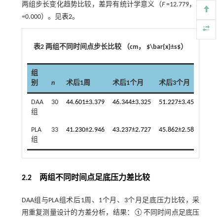
两组步长变化趋势比较，差异有统计学意义（
F
=12.779，
P
=0.000）。见
表2
。
表2 两组不同时间点步长比较 （cm， $\bar{x}±s$）
组
别
n
术后1周
术后1个月
术后3个月
DAA
30
44.601±3.379
46.344±3.325
51.227±3.450
组
PLA
33
41.230±2.946
43.237±2.727
45.862±2.582
组
2.2 两组不同时间点足底压力差比较
DAA组与PLA组术后1周、1个月、3个月足底压力比较，采
用重复测量设计的方差分析，结果：①不同时间点足底压