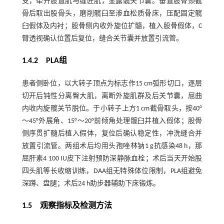
支，牵开股直肌与缝匠肌，显露髋关节囊。垂直股骨颈截
骨后取出股骨头，磨削髋臼至渗血松质骨床，压配固定髋
臼假体及内衬；股骨侧内收外旋位扩髓，植入股骨假体，C
臂透视确认位置后复位，缝合关节囊并放置引流管。
1.4.2 PLA组
患者侧卧位，以大转子顶点为标志作15 cm弧形切口，逐层
切开后钝性分离臀大肌，离断外旋肌群及后关节囊，屈曲
内收内旋髋关节脱位。于小转子上方1 cm截骨取头，按40°
～45°外展角、15°～20°前倾角处理髋臼并植入假体；股骨
侧序贯扩髓后植入假体，复位后确认稳定性，冲洗缝合并
放置引流管。两组术后均用头孢唑林钠1 g抗感染48 h，那
屈肝素4 100 IU皮下注射预防深静脉血栓；术后当天开始股
四头肌等长收缩训练，DAA组无特殊体位限制，PLA组避免
深蹲、盘腿；术后24 h助步器辅助下床锻炼。
1.5 观察指标及检测方法