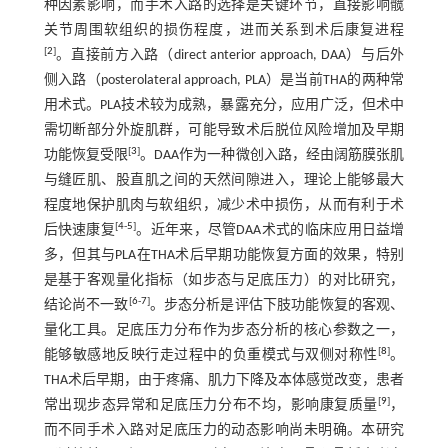
种因素影响，而手术入路的选择是关键环节，直接影响髋
关节周围软组织的损伤程度，进而关系到术后康复进程
[
2
]
。直接前方入路（direct anterior approach, DAA）与后外
侧入路（posterolateral approach, PLA）是当前THA的两种常
用术式。PLA技术较为成熟，暴露充分，应用广泛，但术中
需切断部分外旋肌群，可能导致术后脱位风险增加及早期
[
3
]
功能恢复受限
。DAA作为一种微创入路，经由阔筋膜张肌
与缝匠肌、股直肌之间的天然间隙进入，理论上能够最大
程度地保护肌肉与软组织，减少术中损伤，从而有利于术
[
4
-
5
]
后快速康复
。近年来，尽管DAA术式的临床应用日益增
多，但其与PLA在THA术后早期功能恢复方面的效果，特别
是基于客观量化指标（如步态与足底压力）的对比研究，
[
6
-
7
]
结论尚不一致
。步态分析是评估下肢功能恢复的客观、
量化工具。足底压力分布作为步态分析的核心参数之一，
[
8
]
能够敏感地反映行走过程中的负重模式与双侧对称性
。
THA术后早期，由于疼痛、肌力下降及本体感觉改变，患者
[
9
]
常出现步态异常和足底压力分布不均，影响康复质量
，
而不同手术入路对足底压力的动态影响尚未明确。本研究