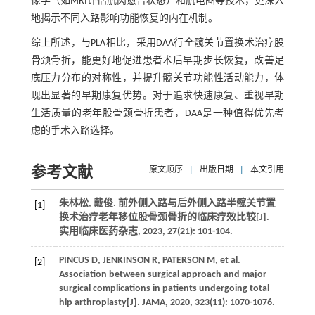
像学（如MRI评估肌肉愈合状态）和肌电图等技术，更深入
地揭示不同入路影响功能恢复的内在机制。
综上所述，与PLA相比，采用DAA行全髋关节置换术治疗股
骨颈骨折，能更好地促进患者术后早期步长恢复，改善足
底压力分布的对称性，并提升髋关节功能性活动能力，体
现出显著的早期康复优势。对于追求快速康复、重视早期
生活质量的老年股骨颈骨折患者，DAA是一种值得优先考
虑的手术入路选择。
参考文献
原文顺序
|
出版日期
|
本文引用
朱林松, 戴俊. 前外侧入路与后外侧入路半髋关节置
[1]
换术治疗老年移位股骨颈骨折的临床疗效比较[J].
实用临床医药杂志, 2023, 27(21): 101-104.
PINCUS D, JENKINSON R, PATERSON M, et al.
[2]
Association between surgical approach and major
surgical complications in patients undergoing total
hip arthroplasty[J]. JAMA, 2020, 323(11): 1070-1076.