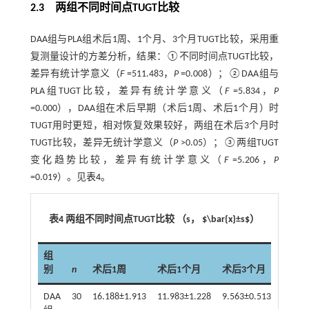
2.3 两组不同时间点TUGT比较
DAA组与PLA组术后1周、1个月、3个月TUGT比较，采用重
复测量设计的方差分析，结果：①不同时间点TUGT比较，
差异有统计学意义（
F
=511.483，
P
=0.008）；②DAA组与
PLA组TUGT比较，差异有统计学意义（
F
=5.834，
P
=0.000），DAA组在术后早期（术后1周、术后1个月）时
TUGT用时更短，相对恢复效果较好，两组在术后3个月时
TUGT比较，差异无统计学意义（
P
>0.05）；③两组TUGT
变化趋势比较，差异有统计学意义（
F
=5.206，
P
=0.019）。见
表4
。
表4 两组不同时间点TUGT比较 （s， $\bar{x}±s$）
组
别
n
术后1周
术后1个月
术后3个月
DAA
30
16.188±1.913
11.983±1.228
9.563±0.513