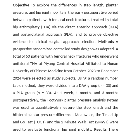
Objective
To explore the differences in step length, plantar
pressure, and hip joint mobility in the early postoperative period
between patients with femoral neck fractures treated by total
hip arthroplasty (THA) via the direct anterior approach (DAA)
and posterolateral approach (PLA), and to provide objective
evidence for clinical surgical approach selection.
Methods
A
prospective randomized controlled study design was adopted. A
total of 63 patients with femoral neck fractures who underwent
unilateral THA at Yiyang Central Hospital Affiliated to Hunan
University of Chinese Medicine from October 2023 to December
2024 were selected as study subjects. Using a random number
table method, they were divided into a DAA group (
n
= 30) and
a PLA group (
n
= 33). At 1 week, 1 month, and 3 months
postoperatively, the FootWork plantar pressure analysis system
was used to quantitatively measure the step length and the
bilateral plantar pressure difference. Meanwhile, the Timed Up
and Go Test (TUGT) and the 2-Minute Walk Test (2MWT) were
used to evaluate functional hip joint mobility.
Results
There