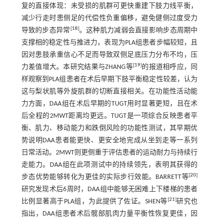
复的直接体现：未受损的肌群可更快重建下肢力线平衡，
减少行走时患侧足的代偿性负重偏移，避免健侧过度受力
[
18
]
导致的步态异常
。这种肌力减弱会直接影响步态周期中
支撑相的稳定性与推进力，表现为PLA组患者步幅较短，且
因对患肢承重信心不足而导致双侧足底压力分布不均，压
[
19
]
力差值增大。本研究结果与ZHANG等
的报道相呼应，同
样观察到PLA组患者在术后早期下肢平衡稳定性较差，认为
这与梨状肌等外旋肌群的切断直接相关。在功能性活动能
力方面，DAA组在术后早期的TUGT用时显著更短，且在术
后全程的2MWT距离均更远。TUGT是一项综合反映患者平
衡、肌力、移动能力和跌倒风险的功能性测试，其早期优
势说明DAA患者能更快、更安全地完成从坐到走等一系列
日常活动。2MWT则更侧重于评估患者的运动耐力与持续行
走能力。DAA组在此项测试中的持续领先，表明其获得的
[
20
]
步态优势能够转化为更佳的实际步行效能。BARRETT等
研究发现术后6周时，DAA组中能够无困难上下楼梯的患者
[
21
]
比例显著高于PLA组，为此提供了佐证。SHEN等
研究也
指出，DAA组患者术后髋部肌肉力量平衡性恢复更佳，因