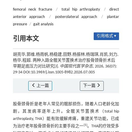
femoral neck fracture
/
total hip arthroplasty
/
direct
anterior approach
/
posterolateral approach
/
plantar
pressure
/
gait analysis
引用格式 ▾
引用本文
胡亮华,郭维,杨雨帆,杨稳建,田野,杨振林,杨瑞琪,肖凯,刘力,
杨华,程超. 两种入路全髋关节置换术治疗股骨颈骨折术后
早期足底压力对比研究[J].
中国现代医学杂志
, 2026, 36(07):
29-34 DOI:10.3969/j.issn.1005-8982.2026.07.005
上一篇
下一篇
股骨颈骨折是老年人常见的髋部损伤，随着人口老龄化加
剧，其发病率逐年上升。全髋关节置换术（total hip
arthroplasty, THA）能有效缓解疼痛，重建关节功能，已成
[
1
]
为治疗老年股骨颈骨折的主要手段之一
。THA的疗效受多