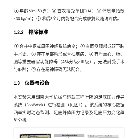
①年龄60～80岁；②首次接受单侧THA；③体质量指数
<30 kg/m²；④术后3个月内能配合完成康复及随访评估。
1.2.2 排除标准
①合并中枢或周围神经系统病变；②有同侧髋部或双下肢
手术史；③存在足部畸形或脊柱疾病；④有严重心、肺、
脑等重要器官功能障碍（ASA分级>Ⅲ级），无法耐受手术
与麻醉；⑤存在精神障碍无法配合。
1.3 仪器与设备
本实验采用湖南大学机械与运载工程学院的足底压力传导
系统（FootWork）进行检测（见
图1
）。该系统的核心数据
涵盖实时动态监测、足底峰值压力记录及足底压力变化趋
势分析。