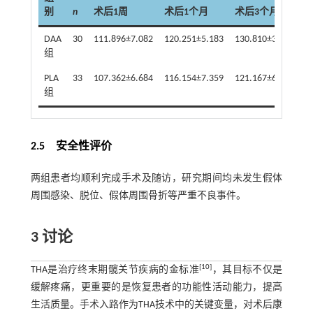
别
n
术后1周
术后1个月
术后3个月
DAA
30
111.896±7.082
120.251±5.183
130.810±3.789
组
PLA
33
107.362±6.684
116.154±7.359
121.167±6.820
组
2.5 安全性评价
两组患者均顺利完成手术及随访，研究期间均未发生假体
周围感染、脱位、假体周围骨折等严重不良事件。
3 讨论
[
10
]
THA是治疗终末期髋关节疾病的金标准
，其目标不仅是
缓解疼痛，更重要的是恢复患者的功能性活动能力，提高
生活质量。手术入路作为THA技术中的关键变量，对术后康