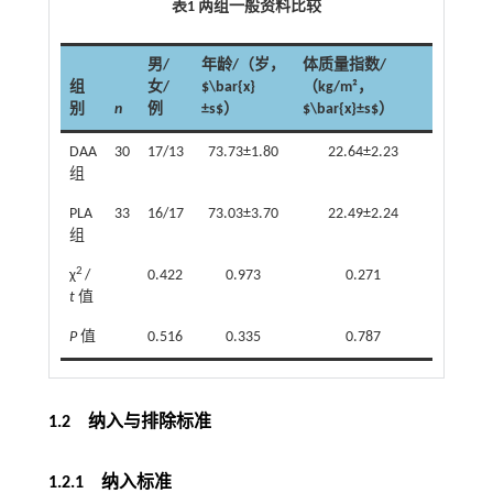
表1 两组一般资料比较
男/
年龄/（岁，
体质量指数/
组
女/
$\bar{x}
（kg/m²，
别
n
例
±s$）
$\bar{x}±s$）
DAA
30
17/13
73.73±1.80
22.64±2.23
组
PLA
33
16/17
73.03±3.70
22.49±2.24
组
2
χ
/
0.422
0.973
0.271
t
值
P
值
0.516
0.335
0.787
1.2 纳入与排除标准
1.2.1 纳入标准