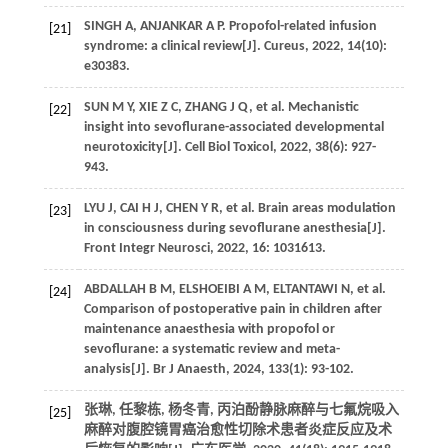
SINGH A, ANJANKAR A P. Propofol-related infusion
[21]
syndrome: a clinical review[J]. Cureus, 2022, 14(10):
e30383.
SUN M Y, XIE Z C, ZHANG J Q, et al. Mechanistic
[22]
insight into sevoflurane-associated developmental
neurotoxicity[J]. Cell Biol Toxicol, 2022, 38(6): 927-
943.
LYU J, CAI H J, CHEN Y R, et al. Brain areas modulation
[23]
in consciousness during sevoflurane anesthesia[J].
Front Integr Neurosci, 2022, 16: 1031613.
ABDALLAH B M, ELSHOEIBI A M, ELTANTAWI N, et al.
[24]
Comparison of postoperative pain in children after
maintenance anaesthesia with propofol or
sevoflurane: a systematic review and meta-
analysis[J]. Br J Anaesth, 2024, 133(1): 93-102.
张琳, 任黎栋, 杨冬青, 丙泊酚静脉麻醉与七氟烷吸入
[25]
麻醉对腹腔镜胃癌治愈性切除术患者炎症反应及术