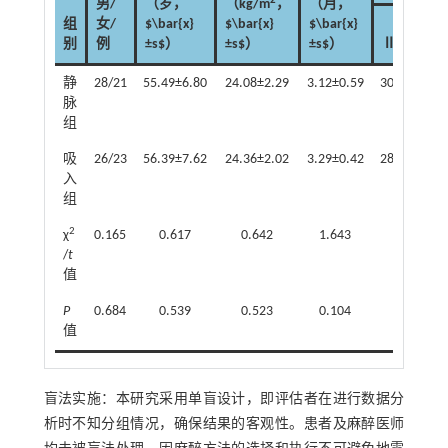
2
男/
（岁，
（kg/m
，
（月，
组
女/
$\bar{x}
$\bar{x}
$\bar{x}
别
例
±s$）
±s$）
±s$）
Ⅱ级
静
28/21
55.49±6.80
24.08±2.29
3.12±0.59
30（61.22
脉
组
吸
26/23
56.39±7.62
24.36±2.02
3.29±0.42
28（57.14
入
组
2
χ
0.165
0.617
0.642
1.643
/
t
值
P
0.684
0.539
0.523
0.104
值
盲法实施：本研究采用单盲设计，即评估者在进行数据分
析时不知分组情况，确保结果的客观性。患者及麻醉医师