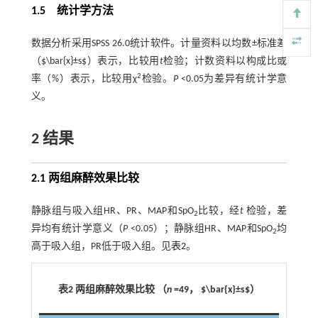
1.5 统计学方法
数据分析采用SPSS 26.0统计软件。计量资料以均数±标准差
（$\bar{x}±s$）表示，比较用
t
检验；计数资料以构成比或
2
率（%）表示，比较用χ
检验。
P
<0.05为差异有统计学意
义。
2 结果
2.1 两组麻醉效果比较
静脉组与吸入组HR、PR、MAP和SpO
比较，经
t
检验，差
2
异均有统计学意义（
P
<0.05）；静脉组HR、MAP和SpO
均
2
高于吸入组，PR低于吸入组。见
表2
。
表2 两组麻醉效果比较 （
n
=49， $\bar{x}±s$）