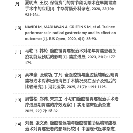
夏明杰, 王权. 保留贲门的胃节段切除术在早期胃癌
[9]
手术中的应用[J]. 中华胃肠外科杂志, 2020, 23(10):
931-934.
NAVIDI M, MADHAVAN A, GRIFFIN S M, et al. Trainee
[10]
performance in radical gastrectomy and its effect on
outcomes[J]. BJS Open, 2020, 4(1): 86-90.
马艳飞, 韩轮. 腹腔镜胃癌根治术对老年胃癌患者免
[11]
疫功能及预后的影响[J]. 癌症进展, 2023, 21(2): 177-
179.
高梓豪, 张成功, 丁凡, 全腹腔镜与腹腔镜辅助远端胃
[12]
癌根治术对淋巴结清扫手术情况炎症因子及预后的
比较研究[J]. 河北医学, 2025, 31(7): 1191-1195.
周雪松, 郑伟, 宋宗工. 小切口腹腔镜胃癌根治手术治
[13]
疗进展期胃癌的疗效观察[J]. 实用临床医药杂志,
2025, 29(17): 28-32.
刘磊, 张文勇. 腹腔镜远端与腹腔镜辅助远端胃癌根
[14]
治术对胃癌患者的影响比较[J]. 中国现代医学杂志,