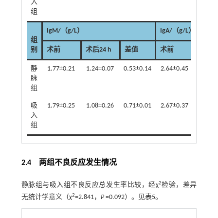
入
组
IgM/（g/L）
IgA/（g/L）
组
别
术前
术后24 h
差值
术前
术后24
静
1.77±0.21
1.24±0.07
0.53±0.14
2.64±0.45
1.35±
脉
组
吸
1.79±0.25
1.08±0.26
0.71±0.01
2.67±0.37
0.99±
入
组
2.4 两组不良反应发生情况
2
静脉组与吸入组不良反应总发生率比较，经χ
检验，差异
2
无统计学意义（χ
=2.841，
P
=0.092）。见
表5
。