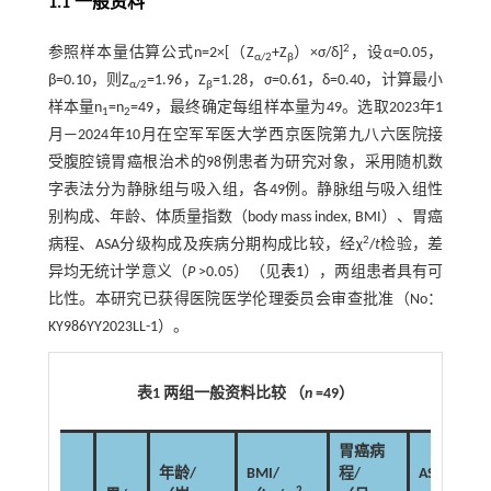
1.1 一般资料
2
参照样本量估算公式n=2×[（Z
+Z
）×σ/δ]
，设α=0.05，
α/2
β
β=0.10，则Z
=1.96，Z
=1.28，σ=0.61，δ=0.40，计算最小
α/2
β
样本量n
=n
=49，最终确定每组样本量为49。选取2023年1
1
2
月—2024年10月在空军军医大学西京医院第九八六医院接
受腹腔镜胃癌根治术的98例患者为研究对象，采用随机数
字表法分为静脉组与吸入组，各49例。静脉组与吸入组性
别构成、年龄、体质量指数（body mass index, BMI）、胃癌
2
病程、ASA分级构成及疾病分期构成比较，经χ
/
t
检验，差
异均无统计学意义（
P
>0.05）（见
表1
），两组患者具有可
比性。本研究已获得医院医学伦理委员会审查批准（No：
KY986YY2023LL-1）。
表1 两组一般资料比较 （
n
=49）
胃癌病
年龄/
BMI/
程/
ASA分级 