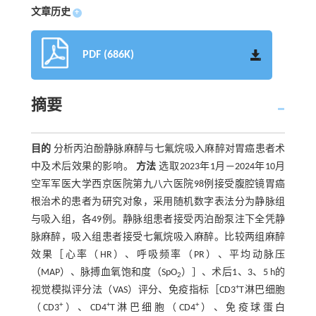
文章历史
+
PDF (686K)
摘要
目的
分析丙泊酚静脉麻醉与七氟烷吸入麻醉对胃癌患者术
中及术后效果的影响。
方法
选取2023年1月—2024年10月
空军军医大学西京医院第九八六医院98例接受腹腔镜胃癌
根治术的患者为研究对象，采用随机数字表法分为静脉组
与吸入组，各49例。静脉组患者接受丙泊酚泵注下全凭静
脉麻醉，吸入组患者接受七氟烷吸入麻醉。比较两组麻醉
效果［心率（HR）、呼吸频率（PR）、平均动脉压
（MAP）、脉搏血氧饱和度（SpO
）］、术后1、3、5 h的
2
+
视觉模拟评分法（VAS）评分、免疫指标［CD3
T淋巴细胞
+
+
+
（CD3
）、CD4
T淋巴细胞（CD4
）、免疫球蛋白