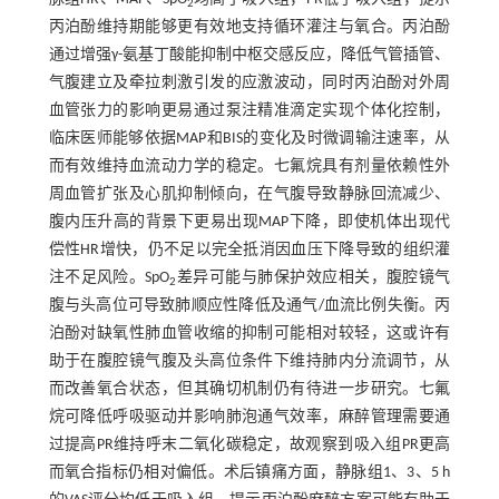
2
丙泊酚维持期能够更有效地支持循环灌注与氧合。丙泊酚
通过增强γ-氨基丁酸能抑制中枢交感反应，降低气管插管、
气腹建立及牵拉刺激引发的应激波动，同时丙泊酚对外周
血管张力的影响更易通过泵注精准滴定实现个体化控制，
临床医师能够依据MAP和BIS的变化及时微调输注速率，从
而有效维持血流动力学的稳定。七氟烷具有剂量依赖性外
周血管扩张及心肌抑制倾向，在气腹导致静脉回流减少、
腹内压升高的背景下更易出现MAP下降，即使机体出现代
偿性HR增快，仍不足以完全抵消因血压下降导致的组织灌
注不足风险。SpO
差异可能与肺保护效应相关，腹腔镜气
2
腹与头高位可导致肺顺应性降低及通气/血流比例失衡。丙
泊酚对缺氧性肺血管收缩的抑制可能相对较轻，这或许有
助于在腹腔镜气腹及头高位条件下维持肺内分流调节，从
而改善氧合状态，但其确切机制仍有待进一步研究。七氟
烷可降低呼吸驱动并影响肺泡通气效率，麻醉管理需要通
过提高PR维持呼末二氧化碳稳定，故观察到吸入组PR更高
而氧合指标仍相对偏低。术后镇痛方面，静脉组1、3、5 h