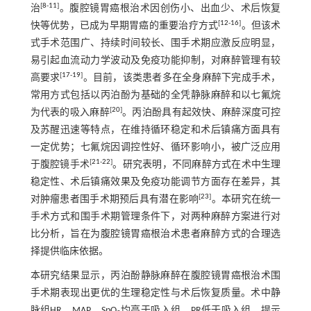
[
8
-
11
]
治
。腹腔镜胃癌根治术因创伤小、出血少、术后恢复
[
12
-
16
]
快等优势，已成为早期胃癌的重要治疗方式
。但该术
式手术范围广、持续时间较长、围手术期应激反应明显，
易引起血流动力学波动及免疫功能抑制，对麻醉管理有较
[
17
-
19
]
高要求
。目前，该类患者多在全身麻醉下完成手术，
常用方式包括以丙泊酚为基础的全凭静脉麻醉和以七氟烷
[
20
]
为代表的吸入麻醉
。丙泊酚具有起效快、麻醉深度可控
及苏醒迅速等特点，在维持循环稳定和术后镇痛方面具有
一定优势；七氟烷因调控性好、循环影响小，被广泛应用
[
21
-
22
]
于腹腔镜手术
。研究表明，不同麻醉方式在术中生理
稳定性、术后镇痛效果及免疫功能调节方面存在差异，其
[
23
]
对肿瘤患者围手术期预后具有潜在影响
。本研究在统一
手术方式和围手术期管理条件下，对两种麻醉方案进行对
比分析，旨在为腹腔镜胃癌根治术患者麻醉方式的合理选
择提供临床依据。
本研究结果显示，丙泊酚静脉麻醉在腹腔镜胃癌根治术围
手术期表现出更优的生理稳定性与术后恢复质量。术中静
脉组HR、MAP、SpO
均高于吸入组，PR低于吸入组，提示