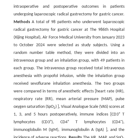
intraoperative and postoperative outcomes in patients
undergoing laparoscopic radical gastrectomy for gastric cancer.
Methods
A total of 98 patients who underwent laparoscopic
radical gastrectomy for gastric cancer at The 986th Hospital
(Xijing Hospital), Air Force Medical University from January 2023
to October 2024 were selected as study subjects. Using a
random number table method, they were divided into an
intravenous group and an inhalation group, with 49 patients in
each group. The intravenous group received total intravenous
anesthesia with propofol infusion, while the inhalation group
received sevoflurane inhalation anesthesia. The two groups
were compared in terms of anesthetic effects [heart rate (HR),
respiratory rate (RR), mean arterial pressure (MAP), pulse
oxygen saturation (SpO
) ], Visual Analogue Scale (VAS) scores at
2
+
1, 3, and 5 hours postoperatively, immune indices [CD3
T
+
+
lymphocytes (CD3
), CD4
T lymphocytes (CD4⁺),
immunoglobulin M (IgM), immunoglobulin A (IgA) ], and the
incidence of adverse reactions.
Results
The HR, MAP, and SpO₂