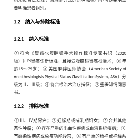
均未被盲法处理，因麻醉方法的选择和执行不可避免地需
要明确患者组别。
1.2 纳入与排除标准
1.2.1 纳入标准
①符合《胃癌4K腹腔镜手术操作标准专家共识（2020
[
5
]
版）》
胃癌诊断标准，且接受腹腔镜胃癌根治术；②年
龄18～75岁；③美国麻醉医师协会（American Society of
Anesthesiologists Physical Status Classification System, ASA）分
级为Ⅱ、Ⅲ级；④符合根治术治疗指征；⑤签署知情同意
书。
1.2.2 排除标准
①Ⅲ、Ⅳ期胃癌；②妊娠期或哺乳期妇女；③合并其他
恶性肿瘤；④存在严重的出血性疾病或血液系统疾病；⑤
有感染性疾病或免疫功能异常；⑥有严重的精神或神经系