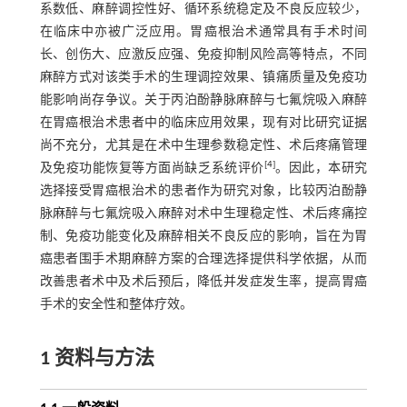
系数低、麻醉调控性好、循环系统稳定及不良反应较少，
在临床中亦被广泛应用。胃癌根治术通常具有手术时间
长、创伤大、应激反应强、免疫抑制风险高等特点，不同
麻醉方式对该类手术的生理调控效果、镇痛质量及免疫功
能影响尚存争议。关于丙泊酚静脉麻醉与七氟烷吸入麻醉
在胃癌根治术患者中的临床应用效果，现有对比研究证据
尚不充分，尤其是在术中生理参数稳定性、术后疼痛管理
[
4
]
及免疫功能恢复等方面尚缺乏系统评价
。因此，本研究
选择接受胃癌根治术的患者作为研究对象，比较丙泊酚静
脉麻醉与七氟烷吸入麻醉对术中生理稳定性、术后疼痛控
制、免疫功能变化及麻醉相关不良反应的影响，旨在为胃
癌患者围手术期麻醉方案的合理选择提供科学依据，从而
改善患者术中及术后预后，降低并发症发生率，提高胃癌
手术的安全性和整体疗效。
1 资料与方法