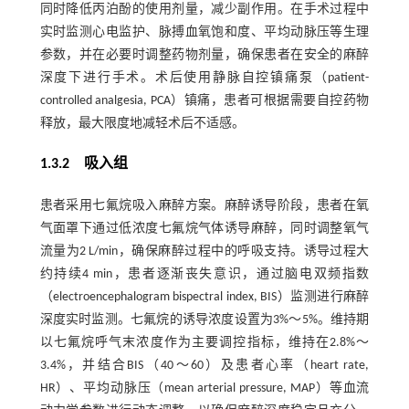
同时降低丙泊酚的使用剂量，减少副作用。在手术过程中
实时监测心电监护、脉搏血氧饱和度、平均动脉压等生理
参数，并在必要时调整药物剂量，确保患者在安全的麻醉
深度下进行手术。术后使用静脉自控镇痛泵（patient-
controlled analgesia, PCA）镇痛，患者可根据需要自控药物
释放，最大限度地减轻术后不适感。
1.3.2 吸入组
患者采用七氟烷吸入麻醉方案。麻醉诱导阶段，患者在氧
气面罩下通过低浓度七氟烷气体诱导麻醉，同时调整氧气
流量为2 L/min，确保麻醉过程中的呼吸支持。诱导过程大
约持续4 min，患者逐渐丧失意识，通过脑电双频指数
（electroencephalogram bispectral index, BIS）监测进行麻醉
深度实时监测。七氟烷的诱导浓度设置为3%～5%。维持期
以七氟烷呼气末浓度作为主要调控指标，维持在2.8%～
3.4%，并结合BIS（40～60）及患者心率（heart rate,
HR）、平均动脉压（mean arterial pressure, MAP）等血流