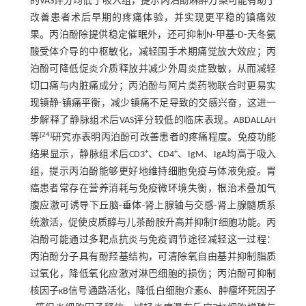
的VAS评分均低于吸入组，提示丙泊酚麻醉方案可能有助于
改善患者术后早期的疼痛体验，并实现更平稳的镇痛效
果。丙泊酚除提供稳定催眠外，还可抑制N-甲基-D-天冬氨
酸受体介导的中枢敏化，减轻围手术期痛觉放大效应；丙
泊酚可降低促炎介质释放并减少外周炎症致敏，从而减轻
切口痛与内脏痛成分；丙泊酚与阿片类药物联合时更易实
现镇静-镇痛平衡，减少镇痛不足导致的交感兴奋，这进一
步解释了静脉组术后VAS评分较低的临床表现。ABDALLAH
[
24
]
等
研究亦表明丙泊酚可改善患者的疼痛程度。免疫功能
+
+
结果显示，静脉组术后CD3
、CD4
、IgM、IgA均高于吸入
组，提示丙泊酚能够更好地维持细胞免疫与体液免疫。胃
癌患者常存在营养消耗与免疫微环境失衡，根治术叠加气
腹应激可诱导下丘脑-垂体-肾上腺轴与交感-肾上腺髓质系
统激活，促使皮质醇与儿茶酚胺升高并抑制T细胞功能。丙
泊酚可能通过多靶点抗炎与免疫调节途径减轻这一过程：
丙泊酚分子具有酚羟基结构，可清除氧自由基并抑制脂质
过氧化，降低氧化应激对淋巴细胞的损伤；丙泊酚可抑制
核因子κB信号通路活化，降低白细胞介素6、肿瘤坏死因子