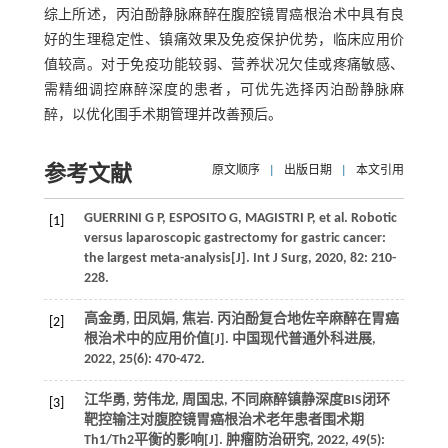
综上所述，丙泊酚静脉麻醉在腹腔镜胃癌根治术中具有良
好的生理稳定性、镇痛效果及免疫保护优势，临床应用价
值较高。对于免疫功能较弱、营养状况欠佳或疼痛敏感、
需精细调控麻醉深度的患者，可优先选择丙泊酚静脉麻
醉，以优化围手术期管理并改善预后。
参考文献
原文顺序
|
出版日期
|
本文引用
GUERRINI G P, ESPOSITO G, MAGISTRI P, et al. Robotic
[1]
versus laparoscopic gastrectomy for gastric cancer:
the largest meta-analysis[J]. Int J Surg, 2020, 82: 210-
228.
高金勇, 田凤娟, 焦岩. 丙泊酚复合地佐辛麻醉在胃癌
[2]
根治术中的应用价值[J]. 中国现代普通外科进展,
2022, 25(6): 470-472.
江华勇, 劳伟龙, 周国忠, 不同麻醉镇静深度BIS闭环
[3]
靶控输注对腹腔镜胃癌根治术老年患者围术期
Th1/Th2平衡的影响[J]. 肿瘤防治研究, 2022, 49(5):