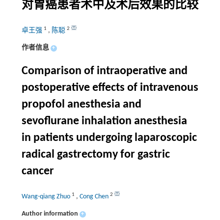
对胃癌患者术中及术后效果的比较
1
2
卓王强
,
陈聪
作者信息
+
Comparison of intraoperative and
postoperative effects of intravenous
propofol anesthesia and
sevoflurane inhalation anesthesia
in patients undergoing laparoscopic
radical gastrectomy for gastric
cancer
1
2
Wang-qiang Zhuo
,
Cong Chen
Author information
+