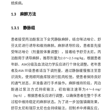
统疾病。
1.3 麻醉方法
1.3.1 静脉组
患者接受丙泊酚泵注下全凭静脉麻醉，结合咪达唑仑、舒
芬太尼进行诱导和维持麻醉。麻醉诱导阶段，患者首先接
受咪达唑仑（剂量按体重调整），接着给予舒芬太尼。丙
泊酚用于诱导麻醉，推荐剂量为2.0～2.5 mg/kg，根据患者
年龄、ASA分级及血流动力学反应进行个体化调整。老年患
者及ASA Ⅲ级患者适当下调剂量，通过静脉缓慢推注至意
识消失。使用顺阿曲库铵进行肌肉松弛，使患者保持良好
的通气状态，并准备进行手术操作。麻醉维持阶段，丙泊
酚通过泵注方式持续输注，初始输注速率为4～6 mg/
（kg·h），根据患者反应进行调整，以确保患者在整个手术
过程中维持稳定的麻醉状态。为了进一步加强镇痛效果，
舒芬太尼和瑞芬太尼也会持续输注，控制术中疼痛反应，