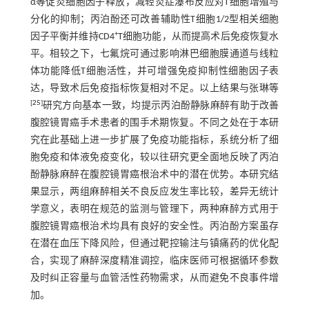
α等促炎细胞因子释放，减轻炎症瀑布反应对T细胞增殖与
分化的抑制；丙泊酚还可改善辅助性T细胞1/2型相关细胞
+
因子平衡并维持CD4
T细胞功能，从而提高术后免疫恢复水
平。相较之下，七氟烷可通过影响淋巴细胞膜通道与线粒
体功能降低T细胞活性，并可增强免疫抑制性细胞因子表
达，导致术后免疫指标恢复相对不足。以上结果与张琳等
[
25
]
研究方向基本一致，均提示丙泊酚静脉麻醉有助于改善
腹腔镜胃癌手术患者的围手术期恢复。不同之处在于本研
究在此基础上进一步扩展了免疫功能指标，系统分析了细
胞免疫和体液免疫变化，较以往研究更全面地反映了丙泊
酚静脉麻醉在腹腔镜胃癌根治术中的潜在优势。本研究结
果显示，两组麻醉相关不良反应发生率比较，差异无统计
学意义，表明在规范的监测与管理下，两种麻醉方式用于
腹腔镜胃癌根治术均具有良好的安全性。丙泊酚方案虽存
在潜在血压下降风险，但通过靶控输注与镇痛药的优化配
合，实现了麻醉深度精准调控，临床医师可根据循环参数
及时纠正容量与血管活性药物需求，从而避免不良事件增
加。