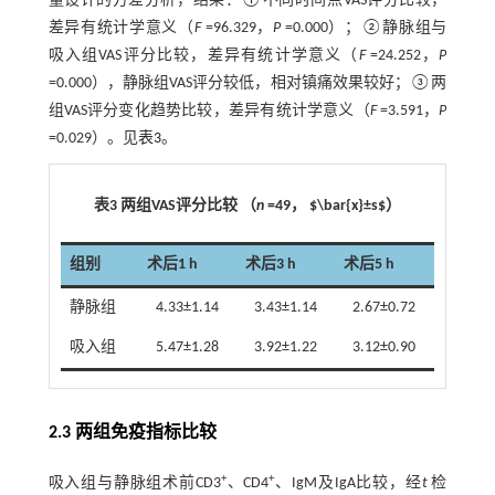
量设计的方差分析，结果：①不同时间点VAS评分比较，
差异有统计学意义（
F
=96.329，
P
=0.000）；②静脉组与
吸入组VAS评分比较，差异有统计学意义（
F
=24.252，
P
=0.000），静脉组VAS评分较低，相对镇痛效果较好；③两
组VAS评分变化趋势比较，差异有统计学意义（
F
=3.591，
P
=0.029）。见
表3
。
表3 两组VAS评分比较 （
n
=49， $\bar{x}±s$）
组别
术后1 h
术后3 h
术后5 h
静脉组
4.33±1.14
3.43±1.14
2.67±0.72
吸入组
5.47±1.28
3.92±1.22
3.12±0.90
2.3 两组免疫指标比较
+
+
吸入组与静脉组术前CD3
、CD4
、IgM及IgA比较，经
t
检