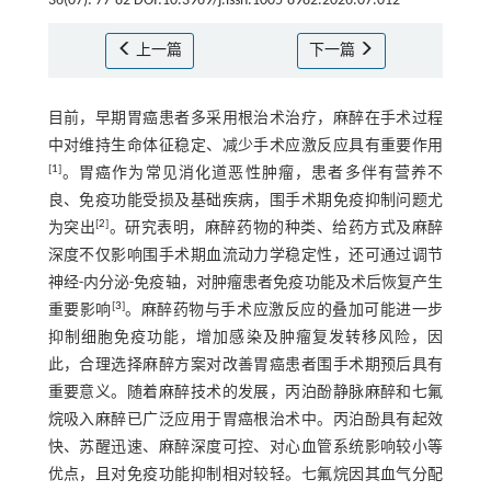
36(07): 77-82 DOI:10.3969/j.issn.1005-8982.2026.07.012
上一篇
下一篇
目前，早期胃癌患者多采用根治术治疗，麻醉在手术过程
中对维持生命体征稳定、减少手术应激反应具有重要作用
[
1
]
。胃癌作为常见消化道恶性肿瘤，患者多伴有营养不
良、免疫功能受损及基础疾病，围手术期免疫抑制问题尤
[
2
]
为突出
。研究表明，麻醉药物的种类、给药方式及麻醉
深度不仅影响围手术期血流动力学稳定性，还可通过调节
神经-内分泌-免疫轴，对肿瘤患者免疫功能及术后恢复产生
[
3
]
重要影响
。麻醉药物与手术应激反应的叠加可能进一步
抑制细胞免疫功能，增加感染及肿瘤复发转移风险，因
此，合理选择麻醉方案对改善胃癌患者围手术期预后具有
重要意义。随着麻醉技术的发展，丙泊酚静脉麻醉和七氟
烷吸入麻醉已广泛应用于胃癌根治术中。丙泊酚具有起效
快、苏醒迅速、麻醉深度可控、对心血管系统影响较小等
优点，且对免疫功能抑制相对较轻。七氟烷因其血气分配