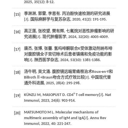
2025, 35(12): 8-12.
季淋淋, 郭雷, 李恩有. 丙泊酚快速检测的研究进展
[15]
[J]. 国际麻醉学与复苏杂志, 2020, 41(2): 191-195.
高正莲, 张校望, 樊有辉, 七氟烷对恶性肿瘤影响的研
[16]
究进展[J]. 现代肿瘤医学, 2024, 32(20): 4005-4009.
唐杰, 张博, 张蕾. 氢吗啡酮联合K受体激动剂纳布啡
[17]
对腹腔镜全子宫切除术后患者镇痛和免疫功能的影
响[J]. 陕西医学杂志, 2024, 53(10): 1381-1386.
汤牛明, 吴文涌. 腹腔镜远端胃癌根治术Roux-en-Y和
[18]
BillrothⅡ+Braun吻合方式疗效比较[J]. 中国现代普
通外科进展, 2025, 28(4): 295-298.
+
KÜNZLI M, MASOPUST D. CD4
T cell memory[J]. Nat
[19]
Immunol, 2023, 24(6): 903-914.
MATSUMOTO M L. Molecular mechanisms of
[20]
multimeric assembly of IgM and IgA[J]. Annu Rev
Immunol, 2022, 40: 221-247.