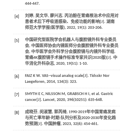
444-447.
刘婷, 吴文华, 廖兴志. 丙泊酚在胃癌根治术中应用对
[4]
患者术后下呼吸道感染、免疫功能的影响[J]. 湖南
师范大学学报(医学版), 2022, 19(1): 203-206.
中国研究型医院学会机器人与腹腔镜外科专业委员
[5]
会, 中国医师协会内镜医师分会腹腔镜外科专业委员
会, 中华医学会外科学分会腹腔镜与内镜外科学组.
胃癌4K腹腔镜手术操作标准专家共识(2020版)[J]. 中
华消化外科杂志, 2020, 19(S1): 1-10.
FAIZ K W. VAS--visual analog scale[J]. Tidsskr Nor
[6]
Laegeforen, 2014, 134(3): 323.
SMYTH E C, NILSSON M, GRABSCH H I, et al. Gastric
[7]
cancer[J]. Lancet, 2020, 396(10251): 635-648.
成晓芬, 闵淑慧, 郭芮绮, 1990-2019年中国胃癌发病
[8]
与死亡率年龄-时期-队列分析及2020-2030年变化趋
势预测[J]. 中国肿瘤, 2023, 32(6): 454-461.