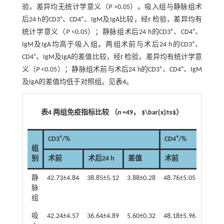
验，差异均无统计学意义（
P
>0.05）。吸入组与静脉组术
+
+
后24 h的CD3
、CD4
、IgM及IgA比较，经
t
检验，差异均有
+
+
统计学意义（
P
<0.05）；静脉组术后24 h的CD3
、CD4
、
+
IgM及IgA均高于吸入组。两组术前与术后24 h的CD3
、
+
CD4
、IgM及IgA的差值比较，经
t
检验，差异均有统计学意
+
+
义（
P
<0.05）；静脉组术前与术后24 h的CD3
、CD4
、IgM
及IgA的差值均低于对照组。见
表4
。
表4 两组免疫指标比较 （
n
=49， $\bar{x}±s$）
+
+
CD3
/%
CD4
/%
组
别
术前
术后24 h
差值
术前
术后24
静
42.73±4.84
38.85±5.12
3.88±0.28
48.76±5.05
45.35±
脉
组
吸
42.24±4.57
36.64±4.89
5.60±0.32
48.18±5.96
42.67±