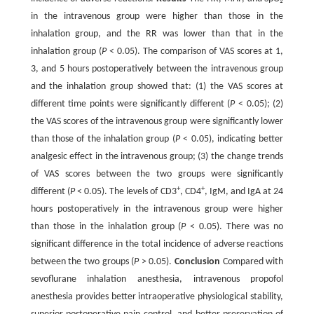
in the intravenous group were higher than those in the
inhalation group, and the RR was lower than that in the
inhalation group (
P
< 0.05). The comparison of VAS scores at 1,
3, and 5 hours postoperatively between the intravenous group
and the inhalation group showed that: (1) the VAS scores at
different time points were significantly different (
P
< 0.05); (2)
the VAS scores of the intravenous group were significantly lower
than those of the inhalation group (
P
< 0.05), indicating better
analgesic effect in the intravenous group; (3) the change trends
of VAS scores between the two groups were significantly
+
+
different (
P
< 0.05). The levels of CD3
, CD4
, IgM, and IgA at 24
hours postoperatively in the intravenous group were higher
than those in the inhalation group (
P
< 0.05). There was no
significant difference in the total incidence of adverse reactions
between the two groups (
P
> 0.05).
Conclusion
Compared with
sevoflurane inhalation anesthesia, intravenous propofol
anesthesia provides better intraoperative physiological stability,