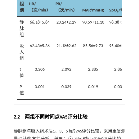
组
HR/
PR/
别
（次/min）
（次/min）
MAP/mmHg
SpO
/%
2
静
66.18±5.84
20.24±2.29
90.59±11.10
98.38±5.26
脉
组
吸
62.43±5.38
21.18±2.62
85.56±9.73
95.40±5.05
入
组
t
3.306
2.092
2.385
2.861
值
P
0.001
0.039
0.019
0.005
值
2.2 两组不同时间点VAS评分比较
静脉组与吸入组术后1、3、5 h的VAS评分比较，采用重复测