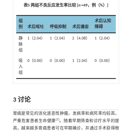
表5 两组不良反应发生率比较 [
n
=49，例（%）]
组
术后认知
别
术后呕吐
呼吸抑制
术后谵妄
障碍
总计
静
1（2.04）
1（2.04）
2（4.08）
1（2.04）
5（10.2
脉
组
吸
0（0.00）
0（0.00）
1（2.04）
0（0.00）
1（2.0
入
组
3 讨论
胃癌是常见的消化道恶性肿瘤，发病率和病死率均较高，
[
7
]
严重危害患者生命健康
。随着早期筛查和诊疗水平的提
高，越来越多胃癌患者可在早期确诊，并通过手术获得根