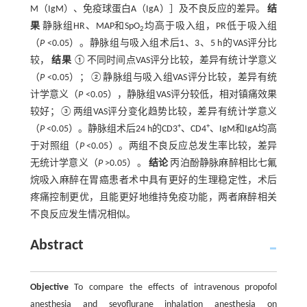
M（IgM）、免疫球蛋白A（IgA）］及不良反应的差异。
结
果
静脉组HR、MAP和SpO
均高于吸入组，PR低于吸入组
2
（
P
<0.05）。静脉组与吸入组术后1、3、5 h的VAS评分比
较，
结果
①不同时间点VAS评分比较，差异有统计学意义
（
P
<0.05）；②静脉组与吸入组VAS评分比较，差异有统
计学意义（
P
<0.05），静脉组VAS评分较低，相对镇痛效果
较好；③两组VAS评分变化趋势比较，差异有统计学意义
+
+
（
P
<0.05）。静脉组术后24 h的CD3
、CD4
、IgM和IgA均高
于对照组（
P
<0.05）。两组不良反应总发生率比较，差异
无统计学意义（
P
>0.05）。
结论
丙泊酚静脉麻醉相比七氟
烷吸入麻醉在胃癌患者术中具有更好的生理稳定性，术后
疼痛控制更优，且能更好地维持免疫功能，两者麻醉相关
不良反应发生情况相似。
Abstract
Objective
To compare the effects of intravenous propofol
anesthesia and sevoflurane inhalation anesthesia on